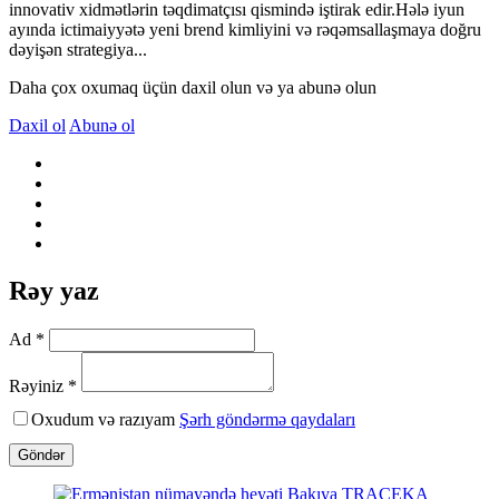
innovativ xidmətlərin təqdimatçısı qismində iştirak edir.Hələ iyun
ayında ictimaiyyətə yeni brend kimliyini və rəqəmsallaşmaya doğru
dəyişən strategiya...
Daha çox oxumaq üçün daxil olun və ya abunə olun
Daxil ol
Abunə ol
Rəy yaz
Ad *
Rəyiniz *
Oxudum və razıyam
Şərh göndərmə qaydaları
Göndər