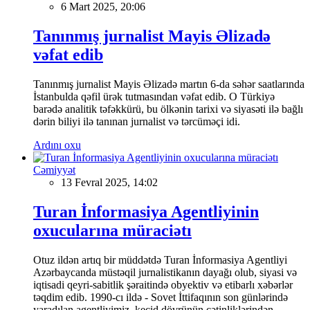
6 Mart 2025, 20:06
Tanınmış jurnalist Mayis Əlizadə
vəfat edib
Tanınmış jurnalist Mayis Əlizadə martın 6-da səhər saatlarında
İstanbulda qəfil ürək tutmasından vəfat edib. O Türkiyə
barədə analitik təfəkkürü, bu ölkənin tarixi və siyasəti ilə bağlı
dərin biliyi ilə tanınan jurnalist və tərcüməçi idi.
Ardını oxu
Cəmiyyət
13 Fevral 2025, 14:02
Turan İnformasiya Agentliyinin
oxucularına müraciətı
Otuz ildən artıq bir müddətdə Turan İnformasiya Agentliyi
Azərbaycanda müstəqil jurnalistikanın dayağı olub, siyasi və
iqtisadi qeyri-sabitlik şəraitində obyektiv və etibarlı xəbərlər
təqdim edib. 1990-cı ildə - Sovet İttifaqının son günlərində
yaradılan agentliyimiz, keçid dövrünün çətinliklərindən,