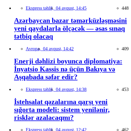
Ekspress təhlil,
04 avqust, 14:45
448
Azərbaycan bazar təmərküzləşməsini
yeni qaydalarla ölçəcək — əsas sınaq
tətbiq olacaq
Avropa,
04 avqust, 14:42
409
Enerji dəhlizi boyunca diplomatiya:
İnyatsio Kassis nə üçün Bakıya və
Aşqabada səfər edir?
Ekspress təhlil,
04 avqust, 14:38
453
İstehsalat qəzalarına qarşı yeni
sığorta modeli: sistem yenilənir,
risklər azalacaqmı?
Ekspress təhlil,
04 avqust, 12:42
462