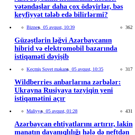
vətəndaşlar daha çox ödəyirlər, bəs
keyfiyyət tələb edə bilirlərmi?
Biznes,
05 avqust, 10:39
362
Güzəştlərin ləğvi Azərbaycanın
hibrid və elektromobil bazarında
istiqaməti dəyişib
Keçmiş Sovet məkanı,
05 avqust, 10:35
317
Wildberries anbarlarına zərbələr:
Ukrayna Rusiyaya təzyiqin yeni
istiqamətini açır
Maliyyə,
05 avqust, 01:28
431
Azərbaycan ehtiyatlarını artırır, lakin
manatın dayanıqlılığı hələ də neftdən