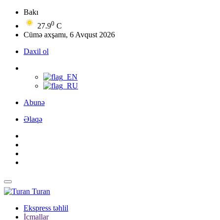
Bakı
0
27.9
C
Cümə axşamı, 6 Avqust 2026
Daxil ol
Abunə
Əlaqə
Turan
Ekspress təhlil
İcmallar