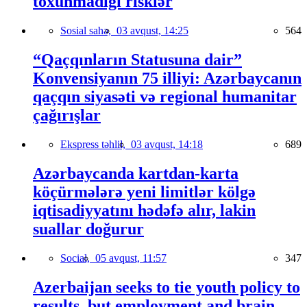
toxunmadığı risklər
Sosial sahə,
03 avqust, 14:25
564
“Qaçqınların Statusuna dair”
Konvensiyanın 75 illiyi: Azərbaycanın
qaçqın siyasəti və regional humanitar
çağırışlar
Ekspress təhlil,
03 avqust, 14:18
689
Azərbaycanda kartdan-karta
köçürmələrə yeni limitlər kölgə
iqtisadiyyatını hədəfə alır, lakin
suallar doğurur
Social,
05 avqust, 11:57
347
Azerbaijan seeks to tie youth policy to
results, but employment and brain