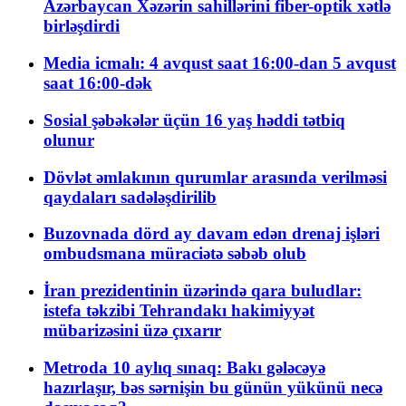
Azərbaycan Xəzərin sahillərini fiber-optik xətlə
birləşdirdi
Media icmalı: 4 avqust saat 16:00-dan 5 avqust
saat 16:00-dək
Sosial şəbəkələr üçün 16 yaş həddi tətbiq
olunur
Dövlət əmlakının qurumlar arasında verilməsi
qaydaları sadələşdirilib
Buzovnada dörd ay davam edən drenaj işləri
ombudsmana müraciətə səbəb olub
İran prezidentinin üzərində qara buludlar:
istefa təkzibi Tehrandakı hakimiyyət
mübarizəsini üzə çıxarır
Metroda 10 aylıq sınaq: Bakı gələcəyə
hazırlaşır, bəs sərnişin bu günün yükünü necə