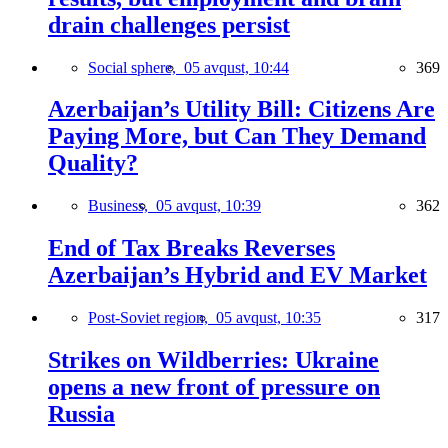
drain challenges persist
Social sphere,
05 avqust, 10:44
369
Azerbaijan’s Utility Bill: Citizens Are
Paying More, but Can They Demand
Quality?
Business,
05 avqust, 10:39
362
End of Tax Breaks Reverses
Azerbaijan’s Hybrid and EV Market
Post-Soviet region,
05 avqust, 10:35
317
Strikes on Wildberries: Ukraine
opens a new front of pressure on
Russia