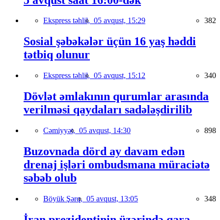
Ekspress təhlil,
05 avqust, 15:29
382
Sosial şəbəkələr üçün 16 yaş həddi
tətbiq olunur
Ekspress təhlil,
05 avqust, 15:12
340
Dövlət əmlakının qurumlar arasında
verilməsi qaydaları sadələşdirilib
Cəmiyyət,
05 avqust, 14:30
898
Buzovnada dörd ay davam edən
drenaj işləri ombudsmana müraciətə
səbəb olub
Böyük Şərq,
05 avqust, 13:05
348
İran prezidentinin üzərində qara