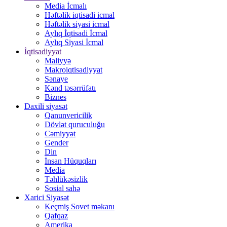
Media İcmalı
Həftəlik iqtisadi icmal
Həftəlik siyasi icmal
Aylıq İqtisadi İcmal
Aylıq Siyasi İcmal
İqtisadiyyat
Maliyyə
Makroiqtisadiyyat
Sənaye
Kənd təsərrüfatı
Biznes
Daxili siyasət
Qanunvericilik
Dövlət quruculuğu
Cəmiyyət
Gender
Din
İnsan Hüquqları
Media
Təhlükəsizlik
Sosial sahə
Xarici Siyasət
Keçmiş Sovet məkanı
Qafqaz
Amerika