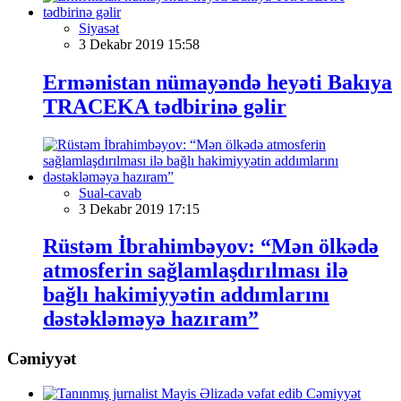
Siyasət
3 Dekabr 2019 15:58
Ermənistan nümayəndə heyəti Bakıya
TRACEKA tədbirinə gəlir
Sual-cavab
3 Dekabr 2019 17:15
Rüstəm İbrahimbəyov: “Mən ölkədə
atmosferin sağlamlaşdırılması ilə
bağlı hakimiyyətin addımlarını
dəstəkləməyə hazıram”
Cəmiyyət
Cəmiyyət