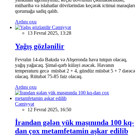
müharibə və islahatlar dövrlərindən keçərək ictimai maraqları
qorumağa sadiq qalıb.
Ardını oxu
Cəmiyyət
13 Fevral 2025, 13:28
Yağış gözlənilir
Fevralın 14-də Bakıda və Abşeronda hava tutqun olacaq,
yağış yağacaq. Şimal-qərb küləyi əsəcək. Havanın
temperaturu gecə müsbət 2 + 4, gündüz müsbət 5 + 7 dərəcə
olacaq. Rütubət 75-85 faiz olacaq.
Ardını oxu
Cəmiyyət
12 Fevral 2025, 16:50
İrandan gələn yük maşınında 100 kq-
dan çox metamfetamin aşkar edilib