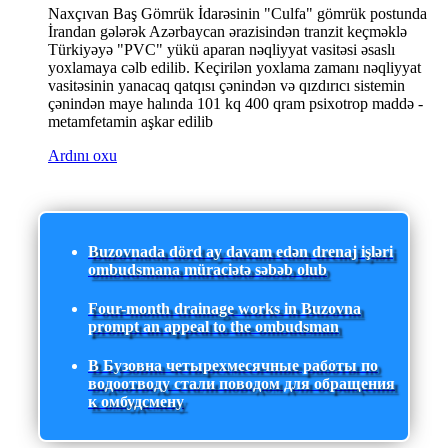
Naxçıvan Baş Gömrük İdarəsinin "Culfa" gömrük postunda
İrandan gələrək Azərbaycan ərazisindən tranzit keçməklə
Türkiyəyə "PVC" yükü aparan nəqliyyat vasitəsi əsaslı
yoxlamaya cəlb edilib. Keçirilən yoxlama zamanı nəqliyyat
vasitəsinin yanacaq qatqısı çənindən və qızdırıcı sistemin
çənindən maye halında 101 kq 400 qram psixotrop maddə -
metamfetamin aşkar edilib
Ardını oxu
Buzovnada dörd ay davam edən drenaj işləri
ombudsmana müraciətə səbəb olub
Four-month drainage works in Buzovna
prompt an appeal to the ombudsman
В Бузовна четырехмесячные работы по
водоотводу стали поводом для обращения
к омбудсмену