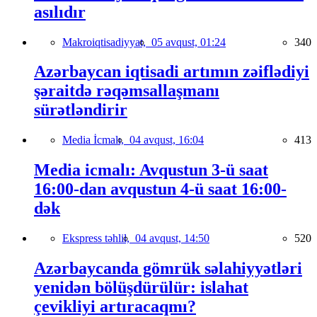
asılıdır
Makroiqtisadiyyat,
05 avqust, 01:24
340
Azərbaycan iqtisadi artımın zəiflədiyi
şəraitdə rəqəmsallaşmanı
sürətləndirir
Media İcmalı,
04 avqust, 16:04
413
Media icmalı: Avqustun 3-ü saat
16:00-dan avqustun 4-ü saat 16:00-
dək
Ekspress təhlil,
04 avqust, 14:50
520
Azərbaycanda gömrük səlahiyyətləri
yenidən bölüşdürülür: islahat
çevikliyi artıracaqmı?