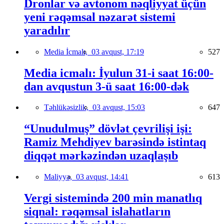
Dronlar və avtonom nəqliyyat üçün
yeni rəqəmsal nəzarət sistemi
yaradılır
Media İcmalı,
03 avqust, 17:19
527
Media icmalı: İyulun 31-i saat 16:00-
dan avqustun 3-ü saat 16:00-dək
Təhlükəsizlik,
03 avqust, 15:03
647
“Unudulmuş” dövlət çevrilişi işi:
Ramiz Mehdiyev barəsində istintaq
diqqət mərkəzindən uzaqlaşıb
Maliyyə,
03 avqust, 14:41
613
Vergi sistemində 200 min manatlıq
siqnal: rəqəmsal islahatların