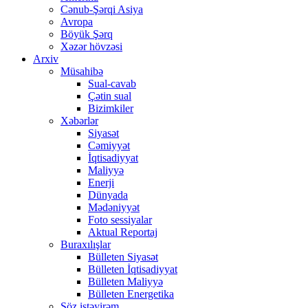
Cənub-Şərqi Asiya
Avropa
Böyük Şərq
Xəzər hövzəsi
Arxiv
Müsahibə
Sual-cavab
Çətin sual
Bizimkiler
Xəbərlər
Siyasət
Cəmiyyət
İqtisadiyyat
Maliyyə
Enerji
Dünyada
Mədəniyyət
Foto sessiyalar
Aktual Reportaj
Buraxılışlar
Bülleten Siyasət
Bülleten İqtisadiyyat
Bülleten Maliyyə
Bülleten Energetika
Söz istəyirəm