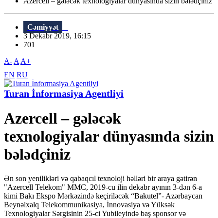
Azercell – gələcək texnologiyalar dünyasında sizin bələdçiniz
Cəmiyyət
3 Dekabr 2019, 16:15
701
A-
A
A+
EN
RU
Turan İnformasiya Agentliyi
Azercell – gələcək
texnologiyalar dünyasında sizin
bələdçiniz
Ən son yenilikləri və qabaqcıl texnoloji həlləri bir araya gətirən
"Azercell Telekom" MMC, 2019-cu ilin dekabr ayının 3-dən 6-a
kimi Bakı Ekspo Mərkəzində keçiriləcək “Bakutel”- Azərbaycan
Beynəlxalq Telekommunikasiya, İnnovasiya və Yüksək
Texnologiyalar Sərgisinin 25-ci Yubileyində baş sponsor və