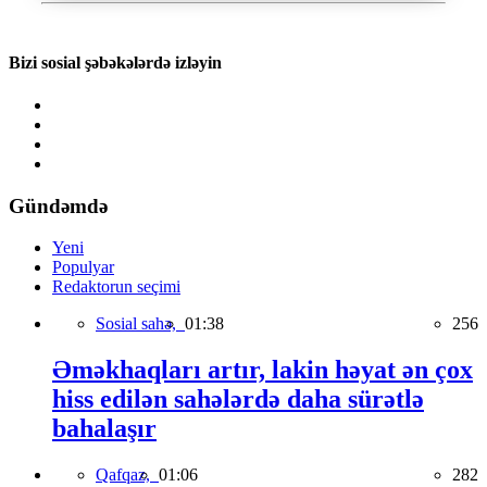
Bizi sosial şəbəkələrdə izləyin
Gündəmdə
Yeni
Populyar
Redaktorun seçimi
Sosial sahə,
01:38
256
Əməkhaqları artır, lakin həyat ən çox
hiss edilən sahələrdə daha sürətlə
bahalaşır
Qafqaz,
01:06
282