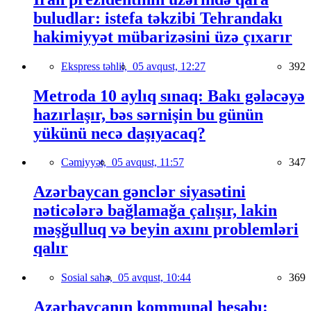
buludlar: istefa təkzibi Tehrandakı
hakimiyyət mübarizəsini üzə çıxarır
Ekspress təhlil,
05 avqust, 12:27
392
Metroda 10 aylıq sınaq: Bakı gələcəyə
hazırlaşır, bəs sərnişin bu günün
yükünü necə daşıyacaq?
Cəmiyyət,
05 avqust, 11:57
347
Azərbaycan gənclər siyasətini
nəticələrə bağlamağa çalışır, lakin
məşğulluq və beyin axını problemləri
qalır
Sosial sahə,
05 avqust, 10:44
369
Azərbaycanın kommunal hesabı: