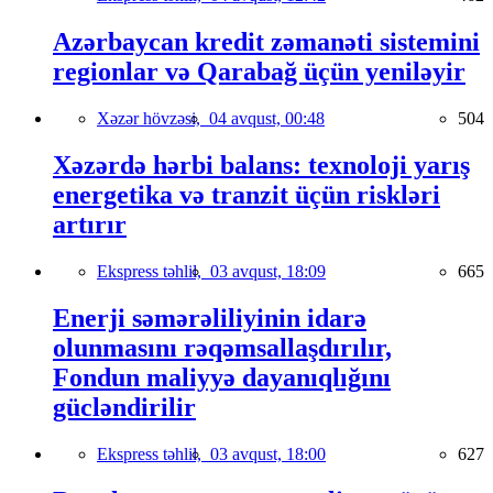
Azərbaycan kredit zəmanəti sistemini
regionlar və Qarabağ üçün yeniləyir
Xəzər hövzəsi,
04 avqust, 00:48
504
Xəzərdə hərbi balans: texnoloji yarış
energetika və tranzit üçün riskləri
artırır
Ekspress təhlil,
03 avqust, 18:09
665
Enerji səmərəliliyinin idarə
olunmasını rəqəmsallaşdırılır,
Fondun maliyyə dayanıqlığını
gücləndirilir
Ekspress təhlil,
03 avqust, 18:00
627