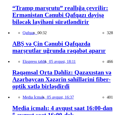
“Tramp marşrutu” reallığa çevrilir:
Ermənistan Cənubi Qafqazı dəyişə
biləcək layihəni sürətləndirir
Qafqaz,
00:32
328
ABŞ və Çin Cənubi Qafqazda
marşrutlar uğrunda rəqabət aparır
Ekspress təhlil,
05 avqust, 18:11
466
Rəqəmsal Orta Dəhliz: Qazaxıstan və
Azərbaycan Xəzərin sahillərini fiber-
optik xətlə birləşdirdi
Media İcmalı,
05 avqust, 16:37
401
Media icmalı: 4 avqust saat 16:00-dan
5 avqust saat 16:00-dək