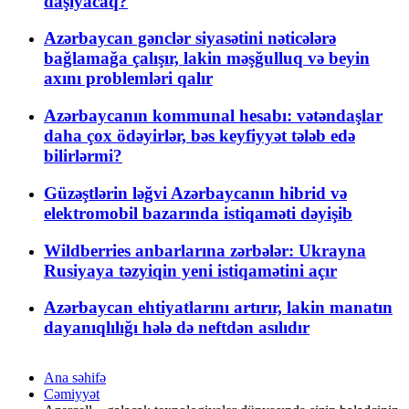
daşıyacaq?
Azərbaycan gənclər siyasətini nəticələrə
bağlamağa çalışır, lakin məşğulluq və beyin
axını problemləri qalır
Azərbaycanın kommunal hesabı: vətəndaşlar
daha çox ödəyirlər, bəs keyfiyyət tələb edə
bilirlərmi?
Güzəştlərin ləğvi Azərbaycanın hibrid və
elektromobil bazarında istiqaməti dəyişib
Wildberries anbarlarına zərbələr: Ukrayna
Rusiyaya təzyiqin yeni istiqamətini açır
Azərbaycan ehtiyatlarını artırır, lakin manatın
dayanıqlılığı hələ də neftdən asılıdır
Ana səhifə
Cəmiyyət