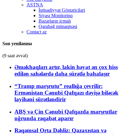
ASTNA
İqtisadiyyat Göstəriciləri
Siyası Monitorinq
Bazarların icmalı
Qarabağ münaqişəsi
Contact az
Son yenilənmə
(9 saat əvvəl)
Əməkhaqları artır, lakin həyat ən çox hiss
edilən sahələrdə daha sürətlə bahalaşır
“Tramp marşrutu” reallığa çevrilir:
Ermənistan Cənubi Qafqazı dəyişə biləcək
layihəni sürətləndirir
ABŞ və Çin Cənubi Qafqazda marşrutlar
uğrunda rəqabət aparır
Rəqəmsal Orta Dəhliz: Qazaxıstan və