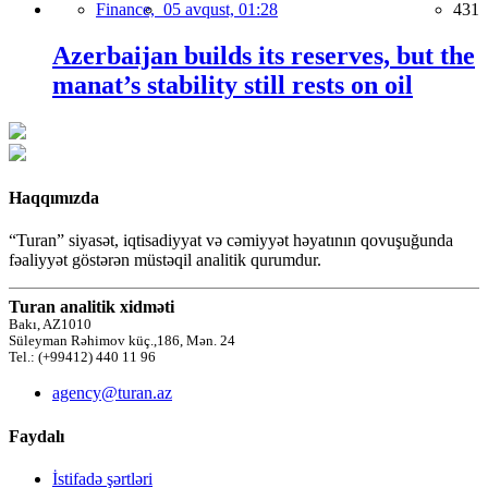
Finance,
05 avqust, 01:28
431
Azerbaijan builds its reserves, but the
manat’s stability still rests on oil
Haqqımızda
“Turan” siyasət, iqtisadiyyat və cəmiyyət həyatının qovuşuğunda
fəaliyyət göstərən müstəqil analitik qurumdur.
Turan analitik xidməti
Bakı, AZ1010
Süleyman Rəhimov küç.,186, Mən. 24
Tel.: (+99412) 440 11 96
agency@turan.az
Faydalı
İstifadə şərtləri