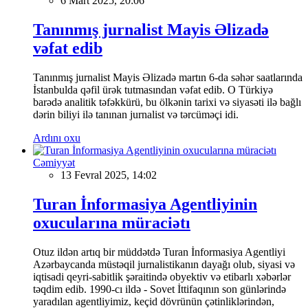
6 Mart 2025, 20:06
Tanınmış jurnalist Mayis Əlizadə
vəfat edib
Tanınmış jurnalist Mayis Əlizadə martın 6-da səhər saatlarında
İstanbulda qəfil ürək tutmasından vəfat edib. O Türkiyə
barədə analitik təfəkkürü, bu ölkənin tarixi və siyasəti ilə bağlı
dərin biliyi ilə tanınan jurnalist və tərcüməçi idi.
Ardını oxu
Cəmiyyət
13 Fevral 2025, 14:02
Turan İnformasiya Agentliyinin
oxucularına müraciətı
Otuz ildən artıq bir müddətdə Turan İnformasiya Agentliyi
Azərbaycanda müstəqil jurnalistikanın dayağı olub, siyasi və
iqtisadi qeyri-sabitlik şəraitində obyektiv və etibarlı xəbərlər
təqdim edib. 1990-cı ildə - Sovet İttifaqının son günlərində
yaradılan agentliyimiz, keçid dövrünün çətinliklərindən,