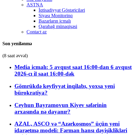
ASTNA
İqtisadiyyat Göstəriciləri
Siyası Monitorinq
Bazarların icmalı
Qarabağ münaqişəsi
Contact az
Son yenilənmə
(8 saat əvvəl)
Media icmalı: 5 avqust saat 16:00-dan 6 avqust
2026-cı il saat 16:00-dək
Gömrükdə keyfiyyət inqilabı, yoxsa yeni
bürokratiya?
Ceyhun Bayramovun Kiyev səfərinin
arxasında nə dayanır?
AZAL, ASCO və “Azərkosmos” üçün yeni
idarəetmə modeli: Fərman hansı dəyişiklikləri