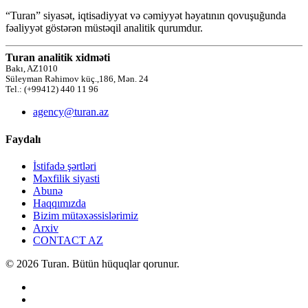
“Turan” siyasət, iqtisadiyyat və cəmiyyət həyatının qovuşuğunda
fəaliyyət göstərən müstəqil analitik qurumdur.
Turan analitik xidməti
Bakı, AZ1010
Süleyman Rəhimov küç.,186, Mən. 24
Tel.: (+99412) 440 11 96
agency@turan.az
Faydalı
İstifadə şərtləri
Məxfilik siyasti
Abunə
Haqqımızda
Bizim mütəxəssislərimiz
Arxiv
CONTACT AZ
© 2026 Turan. Bütün hüquqlar qorunur.