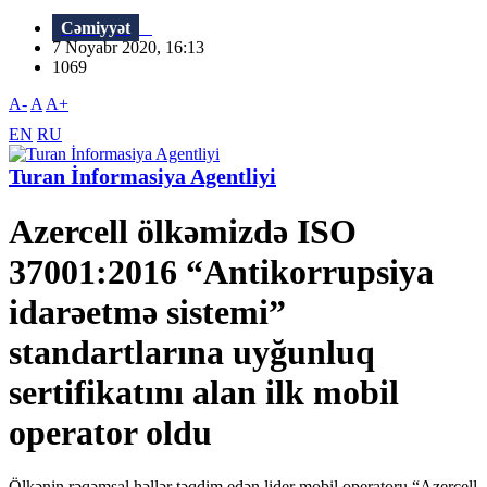
Cəmiyyət
7 Noyabr 2020, 16:13
1069
A-
A
A+
EN
RU
Turan İnformasiya Agentliyi
Azercell ölkəmizdə ISO
37001:2016 “Antikorrupsiya
idarəetmə sistemi”
standartlarına uyğunluq
sertifikatını alan ilk mobil
operator oldu
Ölkənin rəqəmsal həllər təqdim edən lider mobil operatoru “Azercell