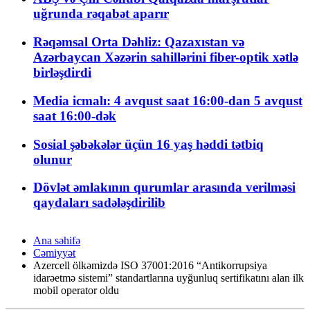
uğrunda rəqabət aparır
Rəqəmsal Orta Dəhliz: Qazaxıstan və
Azərbaycan Xəzərin sahillərini fiber-optik xətlə
birləşdirdi
Media icmalı: 4 avqust saat 16:00-dan 5 avqust
saat 16:00-dək
Sosial şəbəkələr üçün 16 yaş həddi tətbiq
olunur
Dövlət əmlakının qurumlar arasında verilməsi
qaydaları sadələşdirilib
Ana səhifə
Cəmiyyət
Azercell ölkəmizdə ISO 37001:2016 “Antikorrupsiya
idarəetmə sistemi” standartlarına uyğunluq sertifikatını alan ilk
mobil operator oldu