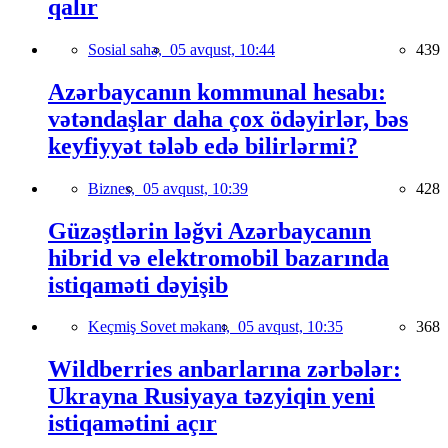
qalır
Sosial sahə,
05 avqust, 10:44
439
Azərbaycanın kommunal hesabı:
vətəndaşlar daha çox ödəyirlər, bəs
keyfiyyət tələb edə bilirlərmi?
Biznes,
05 avqust, 10:39
428
Güzəştlərin ləğvi Azərbaycanın
hibrid və elektromobil bazarında
istiqaməti dəyişib
Keçmiş Sovet məkanı,
05 avqust, 10:35
368
Wildberries anbarlarına zərbələr:
Ukrayna Rusiyaya təzyiqin yeni
istiqamətini açır