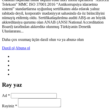
Telekom” MMC ISO 37001:2016 “Antikorrupsiya idarəetmə
sistemi” standartlarına uyğunluq sertifikatını əldə edərək yalnız
rabitədə deyil, korporativ mədəniyyət sahəsində də öz birinciliyini
nümayiş etdirmiş oldu. Sertifikatlaşdırılma auditi ABŞ-ın ən böyük
akkreditasiya qurumu olan ANAB (ANSI National Accreditation
Board) tərəfindən akkreditə olunmuş Türkiyənin Denetik
Uluslararası...
Daha çox oxumaq üçün daxil olun və ya abunə olun
Daxil ol
Abunə ol
Rəy yaz
Ad *
Rəyiniz *