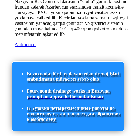
Naxçıvan Baş Gömrük İdarəsinin "Culfa" gömrük postunda
İrandan gələrək Azərbaycan ərazisindən tranzit keçməklə
Türkiyəyə "PVC" yükü aparan nəqliyyat vasitəsi əsaslı
yoxlamaya cəlb edilib. Keçirilən yoxlama zamanı nəqliyyat
vasitəsinin yanacaq qatqısı çənindən və qızdırıcı sistemin
çənindən maye halında 101 kq 400 qram psixotrop maddə -
metamfetamin aşkar edilib
Ardını oxu
Buzovnada dörd ay davam edən drenaj işləri
ombudsmana müraciətə səbəb olub
Four-month drainage works in Buzovna
prompt an appeal to the ombudsman
В Бузовна четырехмесячные работы по
водоотводу стали поводом для обращения
к омбудсмену