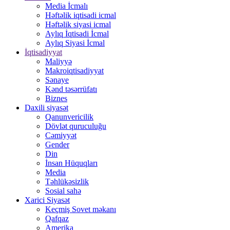
Media İcmalı
Həftəlik iqtisadi icmal
Həftəlik siyasi icmal
Aylıq İqtisadi İcmal
Aylıq Siyasi İcmal
İqtisadiyyat
Maliyyə
Makroiqtisadiyyat
Sənaye
Kənd təsərrüfatı
Biznes
Daxili siyasət
Qanunvericilik
Dövlət quruculuğu
Cəmiyyət
Gender
Din
İnsan Hüquqları
Media
Təhlükəsizlik
Sosial sahə
Xarici Siyasət
Keçmiş Sovet məkanı
Qafqaz
Amerika