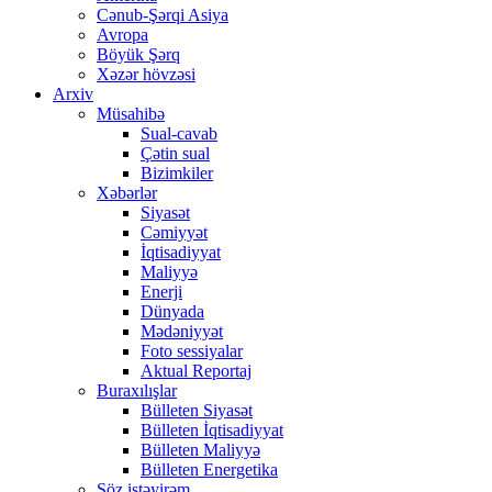
Cənub-Şərqi Asiya
Avropa
Böyük Şərq
Xəzər hövzəsi
Arxiv
Müsahibə
Sual-cavab
Çətin sual
Bizimkiler
Xəbərlər
Siyasət
Cəmiyyət
İqtisadiyyat
Maliyyə
Enerji
Dünyada
Mədəniyyət
Foto sessiyalar
Aktual Reportaj
Buraxılışlar
Bülleten Siyasət
Bülleten İqtisadiyyat
Bülleten Maliyyə
Bülleten Energetika
Söz istəyirəm