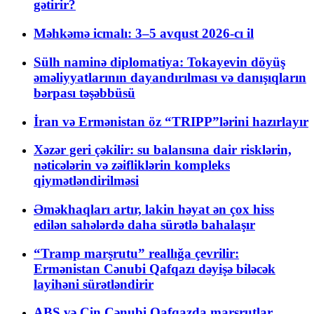
gətirir?
Məhkəmə icmalı: 3–5 avqust 2026-cı il
Sülh naminə diplomatiya: Tokayevin döyüş
əməliyyatlarının dayandırılması və danışıqların
bərpası təşəbbüsü
İran və Ermənistan öz “TRIPP”lərini hazırlayır
Xəzər geri çəkilir: su balansına dair risklərin,
nəticələrin və zəifliklərin kompleks
qiymətləndirilməsi
Əməkhaqları artır, lakin həyat ən çox hiss
edilən sahələrdə daha sürətlə bahalaşır
“Tramp marşrutu” reallığa çevrilir:
Ermənistan Cənubi Qafqazı dəyişə biləcək
layihəni sürətləndirir
ABŞ və Çin Cənubi Qafqazda marşrutlar