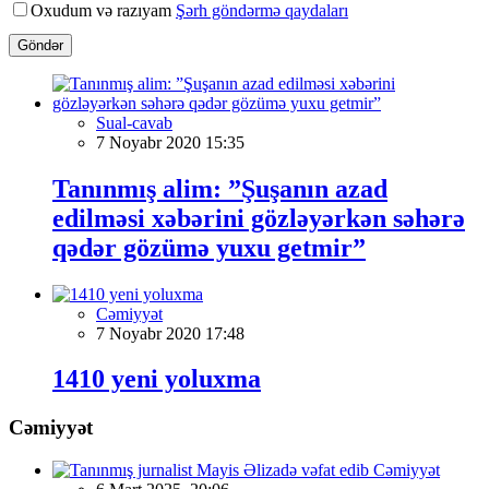
Oxudum və razıyam
Şərh göndərmə qaydaları
Göndər
Sual-cavab
7 Noyabr 2020 15:35
Tanınmış alim: ”Şuşanın azad
edilməsi xəbərini gözləyərkən səhərə
qədər gözümə yuxu getmir”
Cəmiyyət
7 Noyabr 2020 17:48
1410 yeni yoluxma
Cəmiyyət
Cəmiyyət