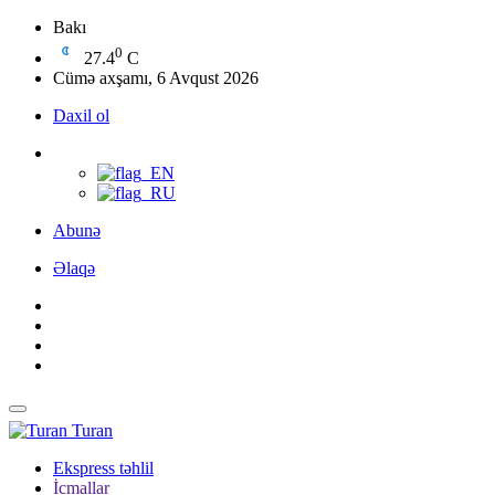
Bakı
0
27.4
C
Cümə axşamı, 6 Avqust 2026
Daxil ol
Abunə
Əlaqə
Turan
Ekspress təhlil
İcmallar