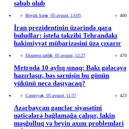
səbəb olub
Böyük Şərq,
05 avqust, 13:05
400
İran prezidentinin üzərində qara
buludlar: istefa təkzibi Tehrandakı
hakimiyyət mübarizəsini üzə çıxarır
Ekspress təhlil,
05 avqust, 12:27
470
Metroda 10 aylıq sınaq: Bakı gələcəyə
hazırlaşır, bəs sərnişin bu günün
yükünü necə daşıyacaq?
Cəmiyyət,
05 avqust, 11:57
423
Azərbaycan gənclər siyasətini
nəticələrə bağlamağa çalışır, lakin
məşğulluq və beyin axını problemləri