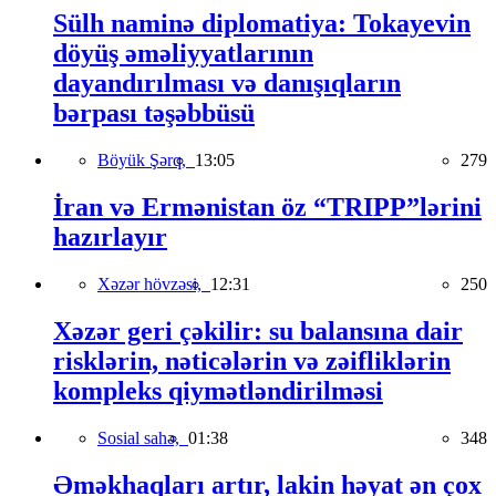
Sülh naminə diplomatiya: Tokayevin
döyüş əməliyyatlarının
dayandırılması və danışıqların
bərpası təşəbbüsü
Böyük Şərq,
13:05
279
İran və Ermənistan öz “TRIPP”lərini
hazırlayır
Xəzər hövzəsi,
12:31
250
Xəzər geri çəkilir: su balansına dair
risklərin, nəticələrin və zəifliklərin
kompleks qiymətləndirilməsi
Sosial sahə,
01:38
348
Əməkhaqları artır, lakin həyat ən çox