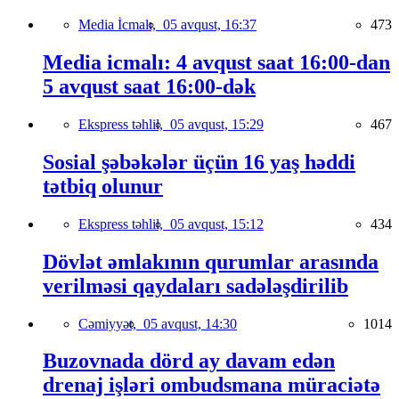
Media İcmalı,
05 avqust, 16:37
473
Media icmalı: 4 avqust saat 16:00-dan
5 avqust saat 16:00-dək
Ekspress təhlil,
05 avqust, 15:29
467
Sosial şəbəkələr üçün 16 yaş həddi
tətbiq olunur
Ekspress təhlil,
05 avqust, 15:12
434
Dövlət əmlakının qurumlar arasında
verilməsi qaydaları sadələşdirilib
Cəmiyyət,
05 avqust, 14:30
1014
Buzovnada dörd ay davam edən
drenaj işləri ombudsmana müraciətə