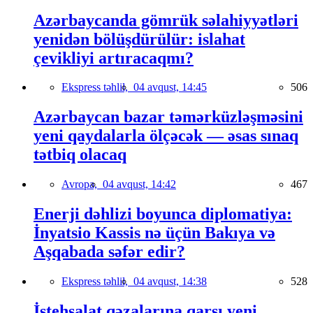
Azərbaycanda gömrük səlahiyyətləri
yenidən bölüşdürülür: islahat
çevikliyi artıracaqmı?
Ekspress təhlil,
04 avqust, 14:45
506
Azərbaycan bazar təmərküzləşməsini
yeni qaydalarla ölçəcək — əsas sınaq
tətbiq olacaq
Avropa,
04 avqust, 14:42
467
Enerji dəhlizi boyunca diplomatiya:
İnyatsio Kassis nə üçün Bakıya və
Aşqabada səfər edir?
Ekspress təhlil,
04 avqust, 14:38
528
İstehsalat qəzalarına qarşı yeni