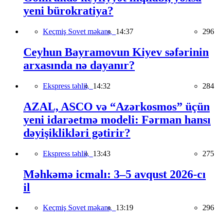
yeni bürokratiya?
Keçmiş Sovet məkanı,
14:37
296
Ceyhun Bayramovun Kiyev səfərinin
arxasında nə dayanır?
Ekspress təhlil,
14:32
284
AZAL, ASCO və “Azərkosmos” üçün
yeni idarəetmə modeli: Fərman hansı
dəyişiklikləri gətirir?
Ekspress təhlil,
13:43
275
Məhkəmə icmalı: 3–5 avqust 2026-cı
il
Keçmiş Sovet məkanı,
13:19
296