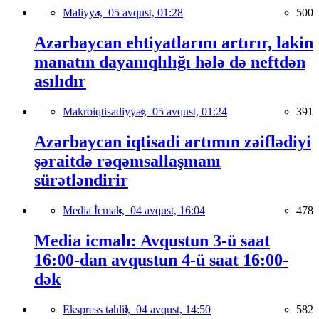
Maliyyə,
05 avqust, 01:28
500
Azərbaycan ehtiyatlarını artırır, lakin
manatın dayanıqlılığı hələ də neftdən
asılıdır
Makroiqtisadiyyat,
05 avqust, 01:24
391
Azərbaycan iqtisadi artımın zəiflədiyi
şəraitdə rəqəmsallaşmanı
sürətləndirir
Media İcmalı,
04 avqust, 16:04
478
Media icmalı: Avqustun 3-ü saat
16:00-dan avqustun 4-ü saat 16:00-
dək
Ekspress təhlil,
04 avqust, 14:50
582