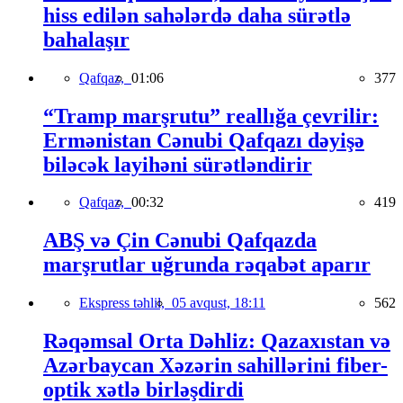
hiss edilən sahələrdə daha sürətlə
bahalaşır
Qafqaz,
01:06
377
“Tramp marşrutu” reallığa çevrilir:
Ermənistan Cənubi Qafqazı dəyişə
biləcək layihəni sürətləndirir
Qafqaz,
00:32
419
ABŞ və Çin Cənubi Qafqazda
marşrutlar uğrunda rəqabət aparır
Ekspress təhlil,
05 avqust, 18:11
562
Rəqəmsal Orta Dəhliz: Qazaxıstan və
Azərbaycan Xəzərin sahillərini fiber-
optik xətlə birləşdirdi