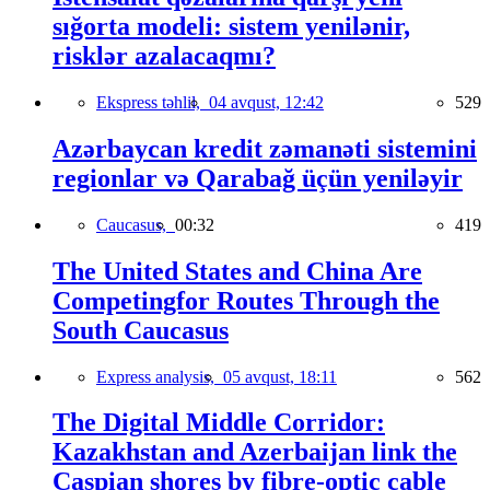
sığorta modeli: sistem yenilənir,
risklər azalacaqmı?
Ekspress təhlil,
04 avqust, 12:42
529
Azərbaycan kredit zəmanəti sistemini
regionlar və Qarabağ üçün yeniləyir
Caucasus,
00:32
419
The United States and China Are
Competingfor Routes Through the
South Caucasus
Express analysis,
05 avqust, 18:11
562
The Digital Middle Corridor:
Kazakhstan and Azerbaijan link the
Caspian shores by fibre-optic cable