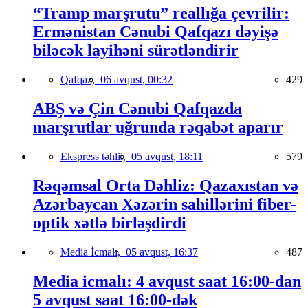
“Tramp marşrutu” reallığa çevrilir:
Ermənistan Cənubi Qafqazı dəyişə
biləcək layihəni sürətləndirir
Qafqaz,
06 avqust, 00:32
429
ABŞ və Çin Cənubi Qafqazda
marşrutlar uğrunda rəqabət aparır
Ekspress təhlil,
05 avqust, 18:11
579
Rəqəmsal Orta Dəhliz: Qazaxıstan və
Azərbaycan Xəzərin sahillərini fiber-
optik xətlə birləşdirdi
Media İcmalı,
05 avqust, 16:37
487
Media icmalı: 4 avqust saat 16:00-dan
5 avqust saat 16:00-dək