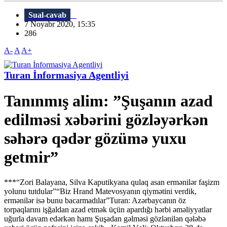
Sual-cavab
7 Noyabr 2020, 15:35
286
A-
A
A+
Turan İnformasiya Agentliyi
Tanınmış alim: ”Şuşanın azad
edilməsi xəbərini gözləyərkən
səhərə qədər gözümə yuxu
getmir”
***“Zori Balayana, Silva Kaputikyana qulaq asan ermənilər faşizm
yolunu tutdular”“Biz Hrand Matevosyanın qiymətini verdik,
ermənilər isə bunu bacarmadılar”Turan: Azərbaycanın öz
torpaqlarını işğaldan azad etmək üçün apardığı hərbi əməliyyatlar
uğurla davam edərkən hamı Şuşadan gəlməsi gözlənilən qələbə