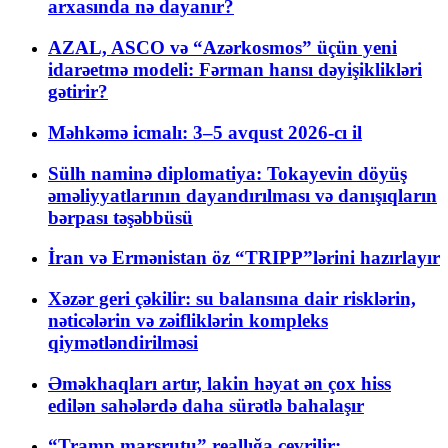
arxasında nə dayanır?
AZAL, ASCO və “Azərkosmos” üçün yeni
idarəetmə modeli: Fərman hansı dəyişiklikləri
gətirir?
Məhkəmə icmalı: 3–5 avqust 2026-cı il
Sülh naminə diplomatiya: Tokayevin döyüş
əməliyyatlarının dayandırılması və danışıqların
bərpası təşəbbüsü
İran və Ermənistan öz “TRIPP”lərini hazırlayır
Xəzər geri çəkilir: su balansına dair risklərin,
nəticələrin və zəifliklərin kompleks
qiymətləndirilməsi
Əməkhaqları artır, lakin həyat ən çox hiss
edilən sahələrdə daha sürətlə bahalaşır
“Tramp marşrutu” reallığa çevrilir: