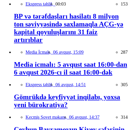
Ekspress təhlil,
00:03
153
BP və tərəfdaşları hasilatı 8 milyon
ton səviyyəsində saxlamaqla AÇG-yə
kapital qoyuluşlarını 31 faiz
artırıblar
Media İcmalı,
06 avqust, 15:09
287
Media icmalı: 5 avqust saat 16:00-dan
6 avqust 2026-cı il saat 16:00-dək
Ekspress təhlil,
06 avqust, 14:51
305
Gömrükdə keyfiyyət inqilabı, yoxsa
yeni bürokratiya?
Keçmiş Sovet məkanı,
06 avqust, 14:37
314
Ceyhun Bayramovun Kiyev səfərinin