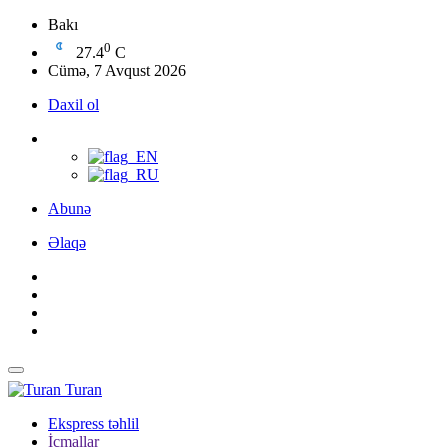
Bakı
0
27.4
C
Cümə, 7 Avqust 2026
Daxil ol
Abunə
Əlaqə
Turan
Ekspress təhlil
İcmallar