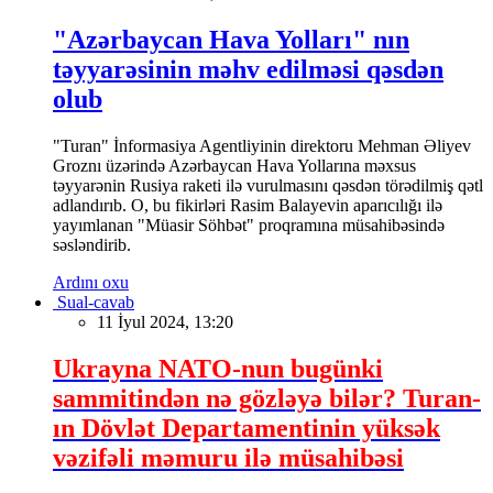
"Azərbaycan Hava Yolları" nın
təyyarəsinin məhv edilməsi qəsdən
olub
"Turan" İnformasiya Agentliyinin direktoru Mehman Əliyev
Groznı üzərində Azərbaycan Hava Yollarına məxsus
təyyarənin Rusiya raketi ilə vurulmasını qəsdən törədilmiş qətl
adlandırıb. O, bu fikirləri Rasim Balayevin aparıcılığı ilə
yayımlanan "Müasir Söhbət" proqramına müsahibəsində
səsləndirib.
Ardını oxu
Sual-cavab
11 İyul 2024, 13:20
Ukrayna NATO-nun bugünki
sammitindən nə gözləyə bilər? Turan-
ın Dövlət Departamentinin yüksək
vəzifəli məmuru ilə müsahibəsi