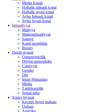
Media İcmalı
Həftəlik iqtisadi icmal
Həftəlik siyasi icmal
Aylıq İqtisadi İcmal
Aylıq Siyasi İcmal
İqtisadiyyat
Maliyyə
Makroiqtisadiyyat
Sənaye
Kənd təsərrüfatı
Biznes
Daxili siyasət
Qanunvericilik
Dövlət quruculuğu
Cəmiyyət
Gender
Din
İnsan Hüquqları
Media
Təhlükəsizlik
Sosial sahə
Xarici Siyasət
Keçmiş Sovet məkanı
Qafqaz
Amerika