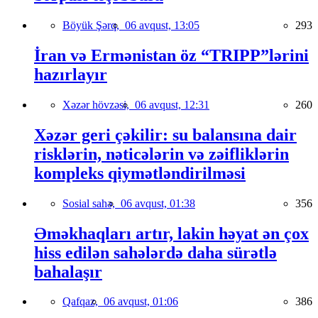
Böyük Şərq,
06 avqust, 13:05
293
İran və Ermənistan öz “TRIPP”lərini
hazırlayır
Xəzər hövzəsi,
06 avqust, 12:31
260
Xəzər geri çəkilir: su balansına dair
risklərin, nəticələrin və zəifliklərin
kompleks qiymətləndirilməsi
Sosial sahə,
06 avqust, 01:38
356
Əməkhaqları artır, lakin həyat ən çox
hiss edilən sahələrdə daha sürətlə
bahalaşır
Qafqaz,
06 avqust, 01:06
386