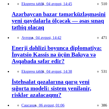
Ekspress təhlil,
04 avqust, 14:45
510
Azərbaycan bazar təmərküzləşməsini
yeni qaydalarla ölçəcək — əsas sınaq
tətbiq olacaq
Avropa,
04 avqust, 14:42
471
Enerji dəhlizi boyunca diplomatiya:
İnyatsio Kassis nə üçün Bakıya və
Aşqabada səfər edir?
Ekspress təhlil,
04 avqust, 14:38
531
İstehsalat qəzalarına qarşı yeni
sığorta modeli: sistem yenilənir,
risklər azalacaqmı?
Caucasus,
06 avqust, 01:06
386