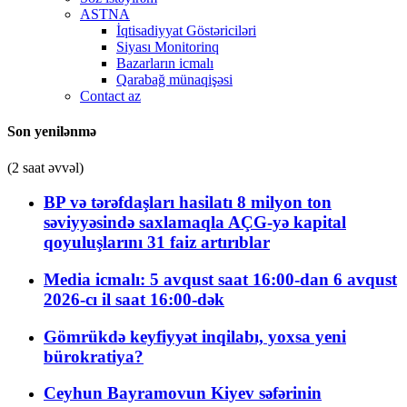
ASTNA
İqtisadiyyat Göstəriciləri
Siyası Monitorinq
Bazarların icmalı
Qarabağ münaqişəsi
Contact az
Son yenilənmə
(2 saat əvvəl)
BP və tərəfdaşları hasilatı 8 milyon ton
səviyyəsində saxlamaqla AÇG-yə kapital
qoyuluşlarını 31 faiz artırıblar
Media icmalı: 5 avqust saat 16:00-dan 6 avqust
2026-cı il saat 16:00-dək
Gömrükdə keyfiyyət inqilabı, yoxsa yeni
bürokratiya?
Ceyhun Bayramovun Kiyev səfərinin