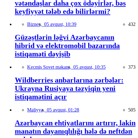
vətəndaşlar daha çox ödəyirlər, bəs
keyfiyyət tələb edə bilirlərmi?
Biznes,
05 avqust, 10:39
432
Güzəştlərin ləğvi Azərbaycanın
hibrid və elektromobil bazarında
istiqaməti dəyişib
Keçmiş Sovet məkanı,
05 avqust, 10:35
373
Wildberries anbarlarına zərbələr:
Ukrayna Rusiyaya təzyiqin yeni
istiqamətini açır
Maliyyə,
05 avqust, 01:28
505
Azərbaycan ehtiyatlarını artırır, lakin
manatın dayanıqlılığı hələ də neftdən