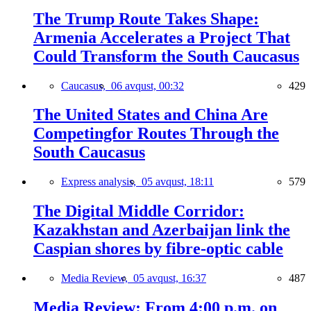
The Trump Route Takes Shape:
Armenia Accelerates a Project That
Could Transform the South Caucasus
Caucasus,
06 avqust, 00:32
429
The United States and China Are
Competingfor Routes Through the
South Caucasus
Express analysis,
05 avqust, 18:11
579
The Digital Middle Corridor:
Kazakhstan and Azerbaijan link the
Caspian shores by fibre-optic cable
Media Review,
05 avqust, 16:37
487
Media Review: From 4:00 p.m. on