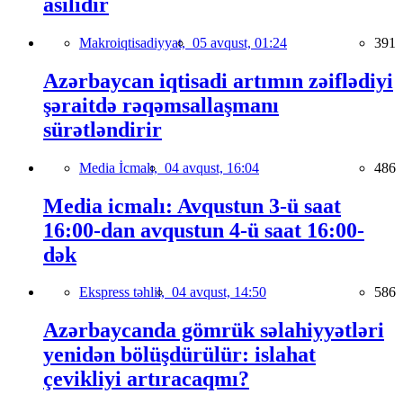
asılıdır
Makroiqtisadiyyat,
05 avqust, 01:24
391
Azərbaycan iqtisadi artımın zəiflədiyi
şəraitdə rəqəmsallaşmanı
sürətləndirir
Media İcmalı,
04 avqust, 16:04
486
Media icmalı: Avqustun 3-ü saat
16:00-dan avqustun 4-ü saat 16:00-
dək
Ekspress təhlil,
04 avqust, 14:50
586
Azərbaycanda gömrük səlahiyyətləri
yenidən bölüşdürülür: islahat
çevikliyi artıracaqmı?