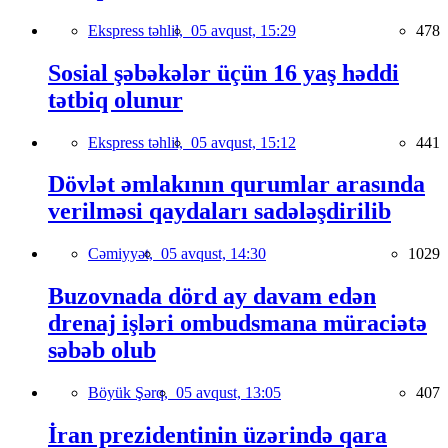
Ekspress təhlil,
05 avqust, 15:29
478
Sosial şəbəkələr üçün 16 yaş həddi
tətbiq olunur
Ekspress təhlil,
05 avqust, 15:12
441
Dövlət əmlakının qurumlar arasında
verilməsi qaydaları sadələşdirilib
Cəmiyyət,
05 avqust, 14:30
1029
Buzovnada dörd ay davam edən
drenaj işləri ombudsmana müraciətə
səbəb olub
Böyük Şərq,
05 avqust, 13:05
407
İran prezidentinin üzərində qara