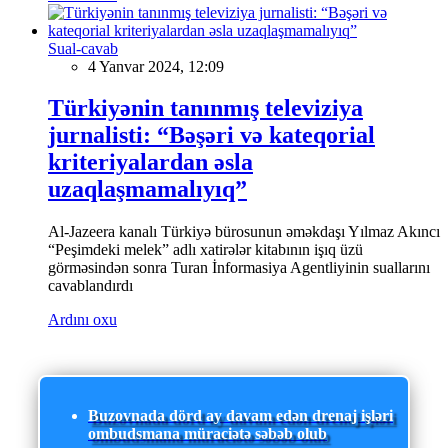
Sual-cavab
4 Yanvar 2024, 12:09
Türkiyənin tanınmış televiziya
jurnalisti: “Bəşəri və kateqorial
kriteriyalardan əsla
uzaqlaşmamalıyıq”
Al-Jazeera kanalı Türkiyə bürosunun əməkdaşı Yılmaz Akıncı
“Peşimdeki melek” adlı xatirələr kitabının işıq üzü
görməsindən sonra Turan İnformasiya Agentliyinin suallarını
cavablandırdı
Ardını oxu
Buzovnada dörd ay davam edən drenaj işləri
ombudsmana müraciətə səbəb olub