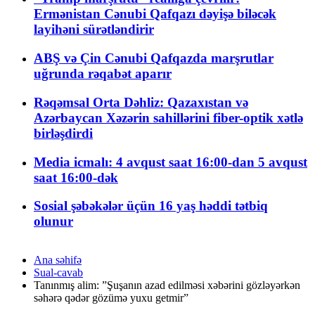
Ermənistan Cənubi Qafqazı dəyişə biləcək
layihəni sürətləndirir
ABŞ və Çin Cənubi Qafqazda marşrutlar
uğrunda rəqabət aparır
Rəqəmsal Orta Dəhliz: Qazaxıstan və
Azərbaycan Xəzərin sahillərini fiber-optik xətlə
birləşdirdi
Media icmalı: 4 avqust saat 16:00-dan 5 avqust
saat 16:00-dək
Sosial şəbəkələr üçün 16 yaş həddi tətbiq
olunur
Ana səhifə
Sual-cavab
Tanınmış alim: ”Şuşanın azad edilməsi xəbərini gözləyərkən
səhərə qədər gözümə yuxu getmir”