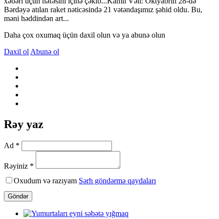
xəbəri üçün nəfəsini içinə çəkib...Kamil Vəli: Oktyabrın 28-də
Bərdəyə atılan raket nəticəsində 21 vətəndaşımız şəhid oldu. Bu,
məni həddindən art...
Daha çox oxumaq üçün daxil olun və ya abunə olun
Daxil ol
Abunə ol
Rəy yaz
Ad *
Rəyiniz *
Oxudum və razıyam
Şərh göndərmə qaydaları
Göndər