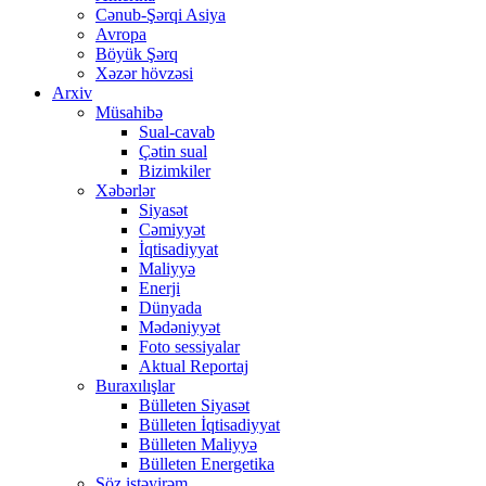
Cənub-Şərqi Asiya
Avropa
Böyük Şərq
Xəzər hövzəsi
Arxiv
Müsahibə
Sual-cavab
Çətin sual
Bizimkiler
Xəbərlər
Siyasət
Cəmiyyət
İqtisadiyyat
Maliyyə
Enerji
Dünyada
Mədəniyyət
Foto sessiyalar
Aktual Reportaj
Buraxılışlar
Bülleten Siyasət
Bülleten İqtisadiyyat
Bülleten Maliyyə
Bülleten Energetika
Söz istəyirəm