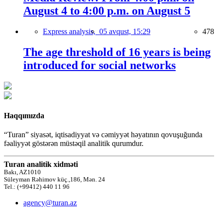
August 4 to 4:00 p.m. on August 5
Express analysis,
05 avqust, 15:29
478
The age threshold of 16 years is being
introduced for social networks
Haqqımızda
“Turan” siyasət, iqtisadiyyat və cəmiyyət həyatının qovuşuğunda
fəaliyyət göstərən müstəqil analitik qurumdur.
Turan analitik xidməti
Bakı, AZ1010
Süleyman Rəhimov küç.,186, Mən. 24
Tel.: (+99412) 440 11 96
agency@turan.az