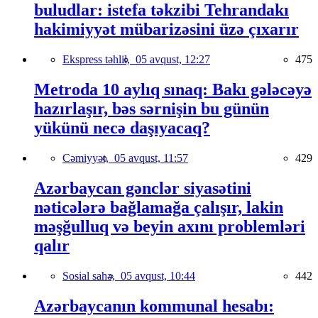
buludlar: istefa təkzibi Tehrandakı
hakimiyyət mübarizəsini üzə çıxarır
Ekspress təhlil,
05 avqust, 12:27
475
Metroda 10 aylıq sınaq: Bakı gələcəyə
hazırlaşır, bəs sərnişin bu günün
yükünü necə daşıyacaq?
Cəmiyyət,
05 avqust, 11:57
429
Azərbaycan gənclər siyasətini
nəticələrə bağlamağa çalışır, lakin
məşğulluq və beyin axını problemləri
qalır
Sosial sahə,
05 avqust, 10:44
442
Azərbaycanın kommunal hesabı: