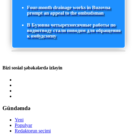
Four-month drainage works in Buzovna
prompt an appeal to the ombudsman
В Бузовна четырехмесячные работы по
водоотводу стали поводом для обращения
к омбудсмену
Bizi sosial şəbəkələrdə izləyin
Gündəmdə
Yeni
Populyar
Redaktorun seçimi