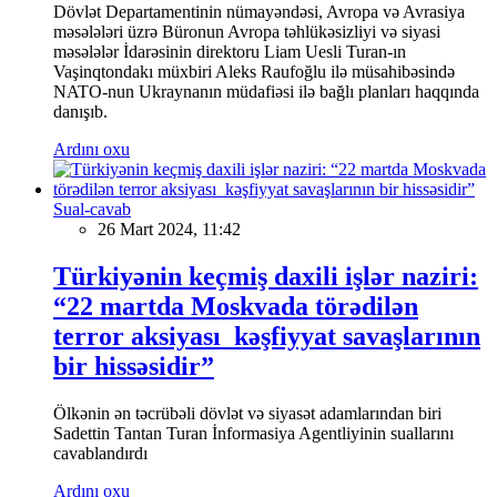
Dövlət Departamentinin nümayəndəsi, Avropa və Avrasiya
məsələləri üzrə Büronun Avropa təhlükəsizliyi və siyasi
məsələlər İdarəsinin direktoru Liam Uesli Turan-ın
Vaşinqtondakı müxbiri Aleks Raufoğlu ilə müsahibəsində
NATO-nun Ukraynanın müdafiəsi ilə bağlı planları haqqında
danışıb.
Ardını oxu
Sual-cavab
26 Mart 2024, 11:42
Türkiyənin keçmiş daxili işlər naziri:
“22 martda Moskvada törədilən
terror aksiyası kəşfiyyat savaşlarının
bir hissəsidir”
Ölkənin ən təcrübəli dövlət və siyasət adamlarından biri
Sadettin Tantan Turan İnformasiya Agentliyinin suallarını
cavablandırdı
Ardını oxu