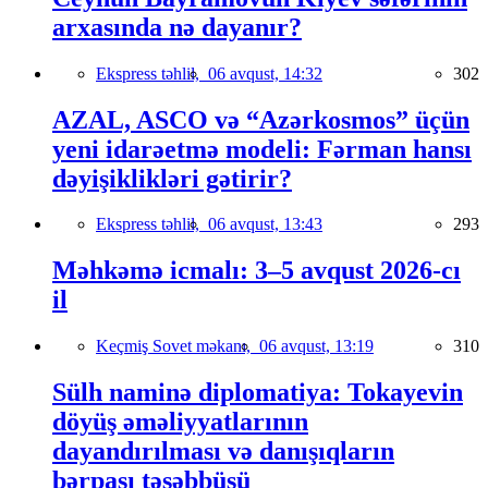
arxasında nə dayanır?
Ekspress təhlil,
06 avqust, 14:32
302
AZAL, ASCO və “Azərkosmos” üçün
yeni idarəetmə modeli: Fərman hansı
dəyişiklikləri gətirir?
Ekspress təhlil,
06 avqust, 13:43
293
Məhkəmə icmalı: 3–5 avqust 2026-cı
il
Keçmiş Sovet məkanı,
06 avqust, 13:19
310
Sülh naminə diplomatiya: Tokayevin
döyüş əməliyyatlarının
dayandırılması və danışıqların
bərpası təşəbbüsü