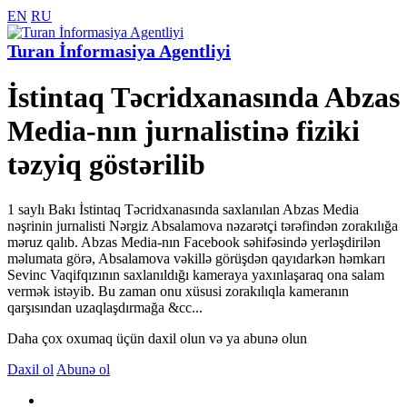
EN
RU
Turan İnformasiya Agentliyi
İstintaq Təcridxanasında Abzas
Media-nın jurnalistinə fiziki
təzyiq göstərilib
1 saylı Bakı İstintaq Təcridxanasında saxlanılan Abzas Media
nəşrinin jurnalisti Nərgiz Absalamova nəzarətçi tərəfindən zorakılığa
məruz qalıb. Abzas Media-nın Facebook səhifəsində yerləşdirilən
məlumata görə, Absalamova vəkillə görüşdən qayıdarkən həmkarı
Sevinc Vaqifqızının saxlanıldığı kameraya yaxınlaşaraq ona salam
vermək istəyib. Bu zaman onu xüsusi zorakılıqla kameranın
qarşısından uzaqlaşdırmağa &cc...
Daha çox oxumaq üçün daxil olun və ya abunə olun
Daxil ol
Abunə ol