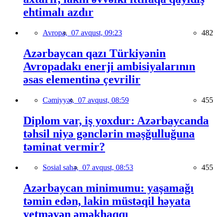
ehtimalı azdır
Avropa,
07 avqust, 09:23
482
Azərbaycan qazı Türkiyənin
Avropadakı enerji ambisiyalarının
əsas elementinə çevrilir
Cəmiyyət,
07 avqust, 08:59
455
Diplom var, iş yoxdur: Azərbaycanda
təhsil niyə gənclərin məşğulluğuna
təminat vermir?
Sosial sahə,
07 avqust, 08:53
455
Azərbaycan minimumu: yaşamağı
təmin edən, lakin müstəqil həyata
yetməyən əməkhaqqı