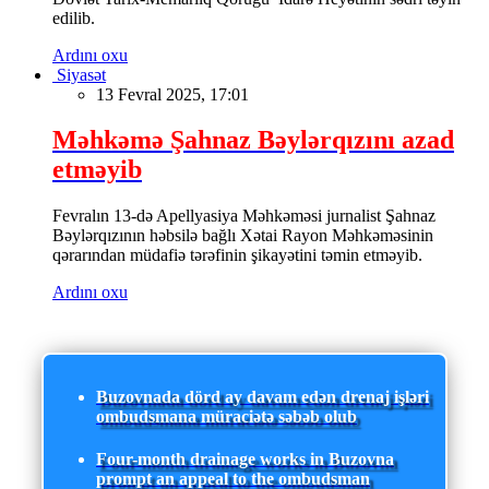
edilib.
Ardını oxu
Siyasət
13 Fevral 2025, 17:01
Məhkəmə Şahnaz Bəylərqızını azad
etməyib
Fevralın 13-də Apellyasiya Məhkəməsi jurnalist Şahnaz
Bəylərqızının həbsilə bağlı Xətai Rayon Məhkəməsinin
qərarından müdafiə tərəfinin şikayətini təmin etməyib.
Ardını oxu
Buzovnada dörd ay davam edən drenaj işləri
ombudsmana müraciətə səbəb olub
Four-month drainage works in Buzovna
prompt an appeal to the ombudsman