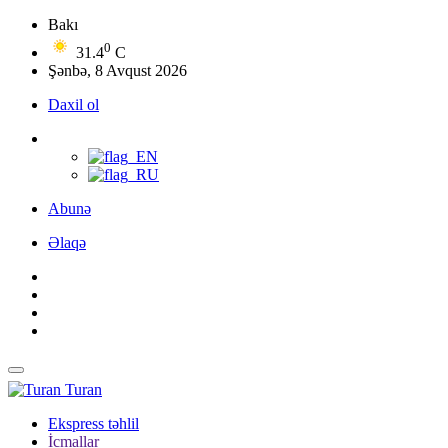
Bakı
0
31.4
C
Şənbə, 8 Avqust 2026
Daxil ol
Abunə
Əlaqə
Turan
Ekspress təhlil
İcmallar