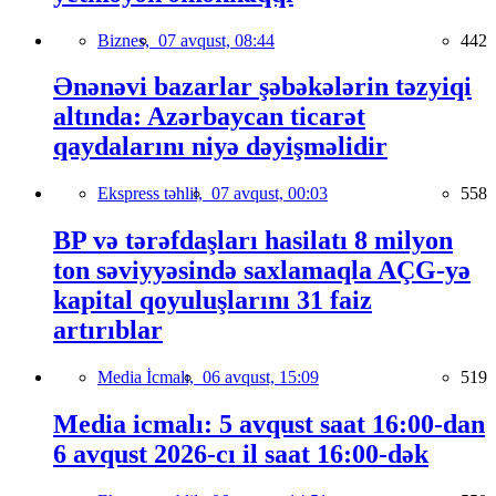
Biznes,
07 avqust, 08:44
442
Ənənəvi bazarlar şəbəkələrin təzyiqi
altında: Azərbaycan ticarət
qaydalarını niyə dəyişməlidir
Ekspress təhlil,
07 avqust, 00:03
558
BP və tərəfdaşları hasilatı 8 milyon
ton səviyyəsində saxlamaqla AÇG-yə
kapital qoyuluşlarını 31 faiz
artırıblar
Media İcmalı,
06 avqust, 15:09
519
Media icmalı: 5 avqust saat 16:00-dan
6 avqust 2026-cı il saat 16:00-dək