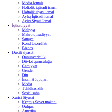
Media İcmalı
Həftəlik iqtisadi icmal
Həftəlik siyasi icmal
Aylıq İqtisadi İcmal
Aylıq Siyasi İcmal
İqtisadiyyat
Maliyyə
Makroiqtisadiyyat
Sənaye
Kənd təsərrüfatı
Biznes
Daxili siyasət
Qanunvericilik
Dövlət quruculuğu
Cəmiyyət
Gender
Din
İnsan Hüquqları
Media
Təhlükəsizlik
Sosial sahə
Xarici Siyasət
Keçmiş Sovet məkanı
Qafqaz
Amerika