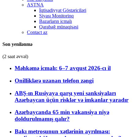
ASTNA
İqtisadiyyat Göstəriciləri
Siyası Monitorinq
Bazarların icmalı
Qarabağ münaqişəsi
Contact az
Son yenilənmə
(2 saat əvvəl)
Məhkəmə icmalı: 6–7 avqust 2026-cı il
Onilliklərə uzanan telefon zəngi
ABŞ-ın Rusiyaya qarşı yeni sanksiyaları
Azərbaycan üçün risklər və imkanlar yaradır
Azərbaycanda 65 min vakansiya niyə
doldurulmamış qalır?
Bakı metrosunun xətlərinin ayrılması: