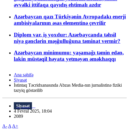
əvvəlki ittifaqa qayıdış ehtimalı azdır
Azərbaycan qazı Türkiyənin Avropadakı enerji
ambisiyalarının əsas elementinə çevrilir
Diplom var, iş yoxdur: Azərbaycanda təhsil
niyə gənclərin məşğulluğuna təminat vermir?
Azərbaycan minimumu: yaşamağı təmin edən,
lakin müstəqil həyata yetməyən əməkhaqqı
Ana səhifə
Siyasət
İstintaq Təcridxanasında Abzas Media-nın jurnalistinə fiziki
təzyiq göstərilib
Siyasət
4 Fevral 2025, 18:04
2089
A-
A
A+