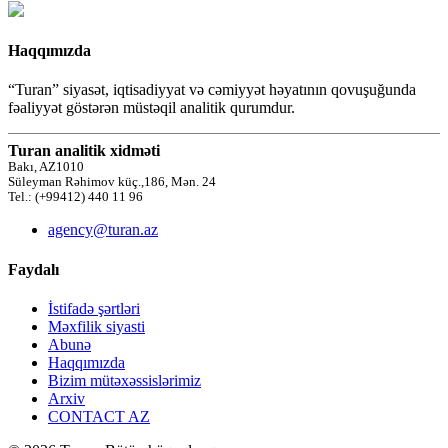
Haqqımızda
“Turan” siyasət, iqtisadiyyat və cəmiyyət həyatının qovuşuğunda
fəaliyyət göstərən müstəqil analitik qurumdur.
Turan analitik xidməti
Bakı, AZ1010
Süleyman Rəhimov küç.,186, Mən. 24
Tel.: (+99412) 440 11 96
agency@turan.az
Faydalı
İstifadə şərtləri
Məxfilik siyasti
Abunə
Haqqımızda
Bizim mütəxəssislərimiz
Arxiv
CONTACT AZ