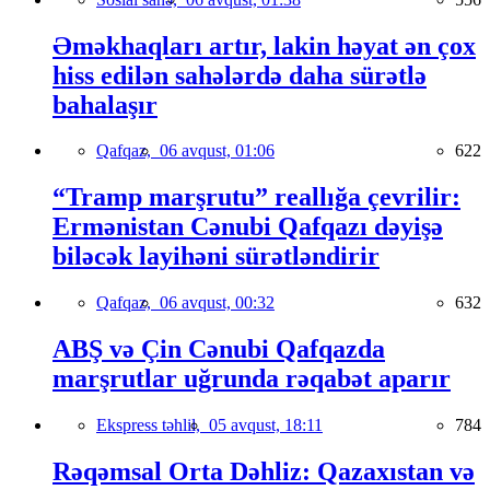
Əməkhaqları artır, lakin həyat ən çox
hiss edilən sahələrdə daha sürətlə
bahalaşır
Qafqaz,
06 avqust, 01:06
622
“Tramp marşrutu” reallığa çevrilir:
Ermənistan Cənubi Qafqazı dəyişə
biləcək layihəni sürətləndirir
Qafqaz,
06 avqust, 00:32
632
ABŞ və Çin Cənubi Qafqazda
marşrutlar uğrunda rəqabət aparır
Ekspress təhlil,
05 avqust, 18:11
784
Rəqəmsal Orta Dəhliz: Qazaxıstan və