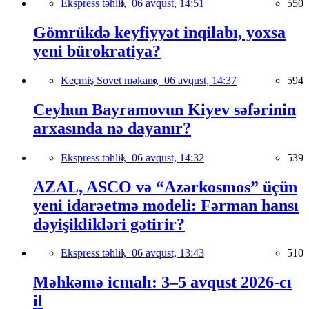
Ekspress təhlil,
06 avqust, 14:51
550
Gömrükdə keyfiyyət inqilabı, yoxsa
yeni bürokratiya?
Keçmiş Sovet məkanı,
06 avqust, 14:37
594
Ceyhun Bayramovun Kiyev səfərinin
arxasında nə dayanır?
Ekspress təhlil,
06 avqust, 14:32
539
AZAL, ASCO və “Azərkosmos” üçün
yeni idarəetmə modeli: Fərman hansı
dəyişiklikləri gətirir?
Ekspress təhlil,
06 avqust, 13:43
510
Məhkəmə icmalı: 3–5 avqust 2026-cı
il