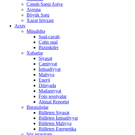
Cənub-Şərqi Asiya
Avropa
Böyük Şərq
Xəzər hövzəsi
Arxiv
Müsahibə
Sual-cavab
Çətin sual
Bizimkiler
Xəbərlər
Siyasət
Cəmiyyət
İqtisadiyyat
Maliyyə
Enerji
Dünyada
Mədəniyyət
Foto sessiyalar
Aktual Reportaj
Buraxılışlar
Bülleten Siyasət
Bülleten İqtisadiyyat
Bülleten Maliyyə
Bülleten Energetika
Söz istəyirəm