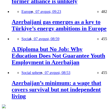
former alliance is unlikely
Europe,
07 avqust, 09:23
482
Azerbaijani gas emerges as a key to
Türkiye’s energy ambitions in Europe
Social,
07 avqust, 08:59
455
A Diploma but No Job: Why
Education Does Not Guarantee Youth
Employment in Azerbaijan
Social sphere,
07 avqust, 08:53
455
Azerbaijan’s minimum: a wage that
covers survival but not independent
living