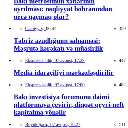
Bakı metrosunun xətlərinin
ayrılması: nəqliyyat böhranından
necə qaçmaq olar?
Cəmiyyət,
00:41
359
Təbriz azadlığının salnaməsi:
Məşrutə hərəkatı və müasirlik
Ekspress təhlil,
07 avqust, 17:28
447
Media idarəçiliyi mərkəzləşdirilir
Ekspress təhlil,
07 avqust, 17:00
482
Bakı investisiya forumunu daimi
platformaya çevirir, diqqət qeyri-neft
kapitalına yönəlir
Böyük Şərq,
07 avqust, 16:27
511