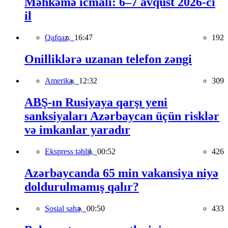
Məhkəmə icmalı: 6–7 avqust 2026-cı
il
Qafqaz,
16:47
192
Onilliklərə uzanan telefon zəngi
Amerika,
12:32
309
ABŞ-ın Rusiyaya qarşı yeni
sanksiyaları Azərbaycan üçün risklər
və imkanlar yaradır
Ekspress təhlil,
00:52
426
Azərbaycanda 65 min vakansiya niyə
doldurulmamış qalır?
Sosial sahə,
00:50
433