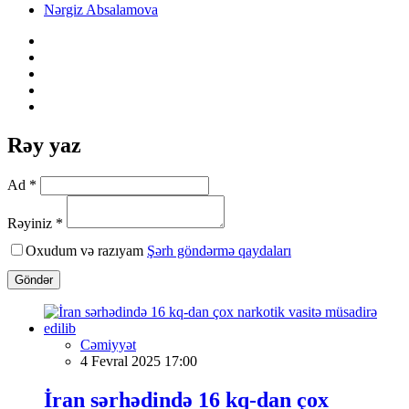
Nərgiz Absalamova
Rəy yaz
Ad *
Rəyiniz *
Oxudum və razıyam
Şərh göndərmə qaydaları
Göndər
Cəmiyyət
4 Fevral 2025 17:00
İran sərhədində 16 kq-dan çox