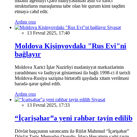
müəllif agentliyi Qərb maliyyəsindən asılı və xarici
strukturların maraqlarına tabe olan bir qurum kimi təqdim
etməyə cəhd edir.
Ardını oxu
Siyasət
13 Fevral 2025, 17:40
Moldova Kişinyovdakı "Rus Evi"ni
bağlayır
Moldova Xarici İşlər Nazirliyi mədəniyyət mərkəzlərinin
yaradılması və fəaliyyət göstərməsi ilə bağlı 1998-ci il tarixli
Moldova-Rusiya sazişinə birtərəfli qaydada xitam verilməsi
barədə qərar qəbul edib.
Ardını oxu
Siyasət
13 Fevral 2025, 17:33
“İçərişəhər”ə yeni rəhbər təyin edilib
Dövlət başçısının sərəncamı ilə Rüfət Mahmud “İçərişəhər”
Dövlət Tarix-Memarlıq Qoruğu İdarə Heyətinin sədri təyin