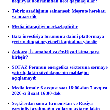
nəqliyyat böhranından necə qaçmaq olar?
Təbriz azadlığının salnaməsi: Məşrutə hərəkatı
və müasirlik
Media idarəçiliyi mərkəzləşdirilir
Bakı investisiya forumunu daimi platformaya
çevirir, diqqət qeyri-neft kapitalına yönəlir
Ankara, İslamabad və Ər-Riyad kimə qarşı
birləşir?
SOFAZ Perunun energetika sektoruna sərmayə
yatırıb, lakin sövdələşmənin məbləğini
açıqlamayıb
Media icmalı: 6 avqust saat 16:00-dan 7 avqust
2026-cı il saat 16:00-dək
Seçkilərdən sonra Ermənistan və Rusiya
gərginliyi azaltmağın yollarını axtarır, lakin