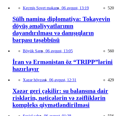
Keçmiş Sovet məkanı,
06 avqust, 13:19
520
Sülh naminə diplomatiya: Tokayevin
döyüş əməliyyatlarının
dayandırılması və danışıqların
bərpası təşəbbüsü
Böyük Şərq,
06 avqust, 13:05
560
İran və Ermənistan öz “TRIPP”lərini
hazırlayır
Xəzər hövzəsi,
06 avqust, 12:31
429
Xəzər geri çəkilir: su balansına dair
risklərin, nəticələrin və zəifliklərin
kompleks qiymətləndirilməsi
Sosial sahə,
06 avqust, 01:38
556