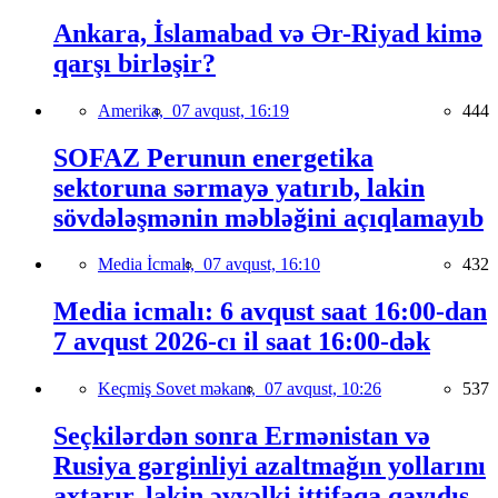
Ankara, İslamabad və Ər-Riyad kimə
qarşı birləşir?
Amerika,
07 avqust, 16:19
444
SOFAZ Perunun energetika
sektoruna sərmayə yatırıb, lakin
sövdələşmənin məbləğini açıqlamayıb
Media İcmalı,
07 avqust, 16:10
432
Media icmalı: 6 avqust saat 16:00-dan
7 avqust 2026-cı il saat 16:00-dək
Keçmiş Sovet məkanı,
07 avqust, 10:26
537
Seçkilərdən sonra Ermənistan və
Rusiya gərginliyi azaltmağın yollarını
axtarır, lakin əvvəlki ittifaqa qayıdış