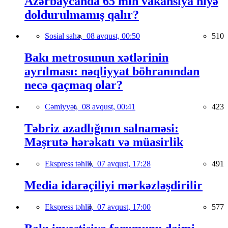
Azərbaycanda 65 min vakansiya niyə
doldurulmamış qalır?
Sosial sahə,
08 avqust, 00:50
510
Bakı metrosunun xətlərinin
ayrılması: nəqliyyat böhranından
necə qaçmaq olar?
Cəmiyyət,
08 avqust, 00:41
423
Təbriz azadlığının salnaməsi:
Məşrutə hərəkatı və müasirlik
Ekspress təhlil,
07 avqust, 17:28
491
Media idarəçiliyi mərkəzləşdirilir
Ekspress təhlil,
07 avqust, 17:00
577