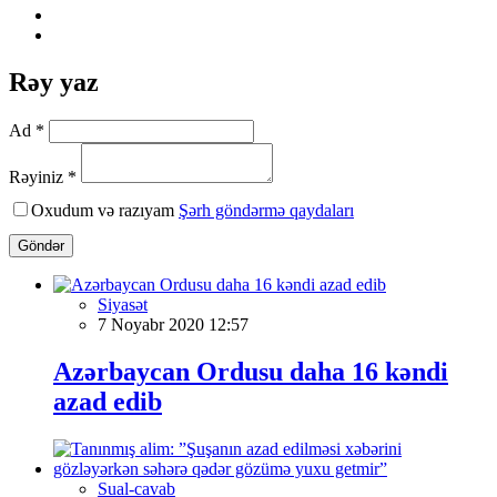
Rəy yaz
Ad *
Rəyiniz *
Oxudum və razıyam
Şərh göndərmə qaydaları
Göndər
Siyasət
7 Noyabr 2020 12:57
Azərbaycan Ordusu daha 16 kəndi
azad edib
Sual-cavab