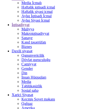
Media İcmalı
Həftəlik iqtisadi icmal
Həftəlik siyasi icmal
Aylıq İqtisadi İcmal
Aylıq Siyasi İcmal
İqtisadiyyat
Maliyyə
Makroiqtisadiyyat
Sənaye
Kənd təsərrüfatı
Biznes
Daxili siyasət
Qanunvericilik
Dövlət quruculuğu
Cəmiyyət
Gender
Din
İnsan Hüquqları
Media
Təhlükəsizlik
Sosial sahə
Xarici Siyasət
Keçmiş Sovet məkanı
Qafqaz
Amerika