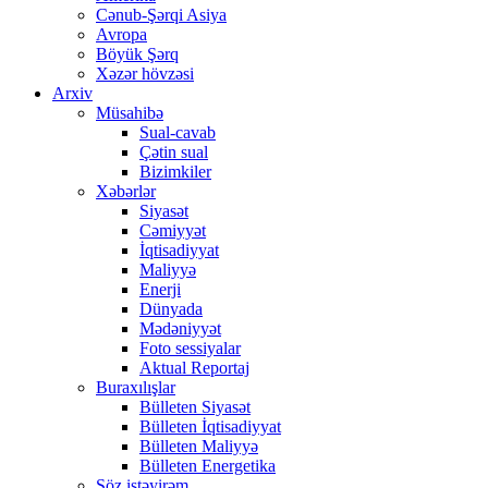
Cənub-Şərqi Asiya
Avropa
Böyük Şərq
Xəzər hövzəsi
Arxiv
Müsahibə
Sual-cavab
Çətin sual
Bizimkiler
Xəbərlər
Siyasət
Cəmiyyət
İqtisadiyyat
Maliyyə
Enerji
Dünyada
Mədəniyyət
Foto sessiyalar
Aktual Reportaj
Buraxılışlar
Bülleten Siyasət
Bülleten İqtisadiyyat
Bülleten Maliyyə
Bülleten Energetika
Söz istəyirəm