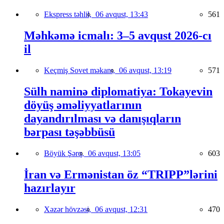
Ekspress təhlil,
06 avqust, 13:43
561
Məhkəmə icmalı: 3–5 avqust 2026-cı
il
Keçmiş Sovet məkanı,
06 avqust, 13:19
571
Sülh naminə diplomatiya: Tokayevin
döyüş əməliyyatlarının
dayandırılması və danışıqların
bərpası təşəbbüsü
Böyük Şərq,
06 avqust, 13:05
603
İran və Ermənistan öz “TRIPP”lərini
hazırlayır
Xəzər hövzəsi,
06 avqust, 12:31
470