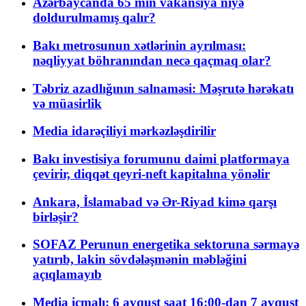
Azərbaycanda 65 min vakansiya niyə
doldurulmamış qalır?
Bakı metrosunun xətlərinin ayrılması:
nəqliyyat böhranından necə qaçmaq olar?
Təbriz azadlığının salnaməsi: Məşrutə hərəkatı
və müasirlik
Media idarəçiliyi mərkəzləşdirilir
Bakı investisiya forumunu daimi platformaya
çevirir, diqqət qeyri-neft kapitalına yönəlir
Ankara, İslamabad və Ər-Riyad kimə qarşı
birləşir?
SOFAZ Perunun energetika sektoruna sərmayə
yatırıb, lakin sövdələşmənin məbləğini
açıqlamayıb
Media icmalı: 6 avqust saat 16:00-dan 7 avqust