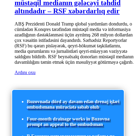
müstəqil medianın gələcəyi təhdid
altındadır – RSF xəbərdarlıq edir
ABŞ Prezidenti Donald Tramp qlobal yardımları dondurdu, o
cümlədən Konqres tərəfindən müstəqil media və informasiya
azadlığının dəstəklənməsi üçün ayrılmış 268 milyon dollardan
çox vəsaitin istifadəsini dayandırdı. Sərhədsiz Reportyorlar
(RSF) bu qərarı pisləyərək, qeyri-hökumət təşkilatlarını,
media qurumlarını və jurnalistləri qeyri-müəyyən vəziyyətə
saldığını bildirib. RSF beynəlxalq donorları müstəqil medianın
davamlılığını təmin etmək üçün məsuliyyət götürməyə çağırıb.
Ardını oxu
Buzovnada dörd ay davam edən drenaj işləri
ombudsmana müraciətə səbəb olub
Four-month drainage works in Buzovna
prompt an appeal to the ombudsman