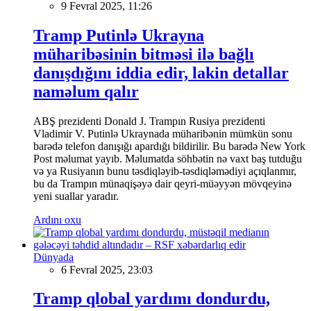
9 Fevral 2025, 11:26
Tramp Putinlə Ukrayna
müharibəsinin bitməsi ilə bağlı
danışdığını iddia edir, lakin detallar
naməlum qalır
ABŞ prezidenti Donald J. Trampın Rusiya prezidenti
Vladimir V. Putinlə Ukraynada müharibənin mümkün sonu
barədə telefon danışığı apardığı bildirilir. Bu barədə New York
Post məlumat yayıb. Məlumatda söhbətin nə vaxt baş tutduğu
və ya Rusiyanın bunu təsdiqləyib-təsdiqləmədiyi açıqlanmır,
bu da Trampın münaqişəyə dair qeyri-müəyyən mövqeyinə
yeni suallar yaradır.
Ardını oxu
Dünyada
6 Fevral 2025, 23:03
Tramp qlobal yardımı dondurdu,