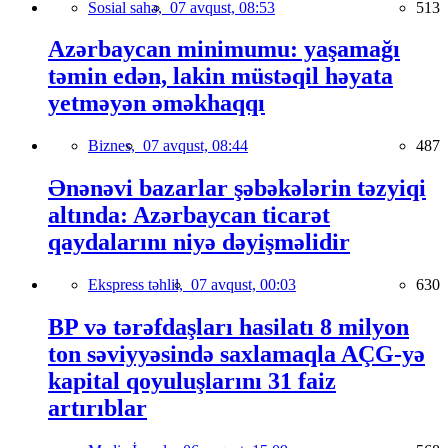
Sosial sahə,
07 avqust, 08:53
513
Azərbaycan minimumu: yaşamağı
təmin edən, lakin müstəqil həyata
yetməyən əməkhaqqı
Biznes,
07 avqust, 08:44
487
Ənənəvi bazarlar şəbəkələrin təzyiqi
altında: Azərbaycan ticarət
qaydalarını niyə dəyişməlidir
Ekspress təhlil,
07 avqust, 00:03
630
BP və tərəfdaşları hasilatı 8 milyon
ton səviyyəsində saxlamaqla AÇG-yə
kapital qoyuluşlarını 31 faiz
artırıblar