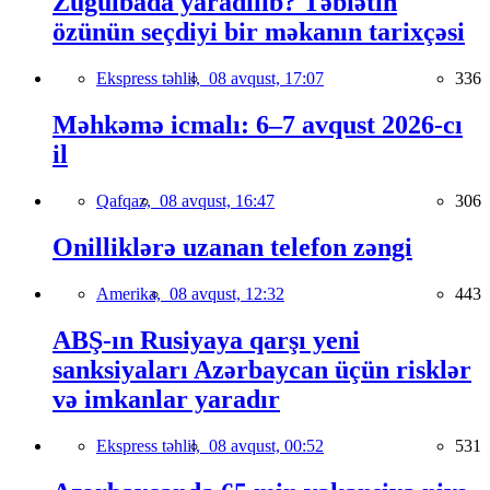
Zuğulbada yaradılıb? Təbiətin
özünün seçdiyi bir məkanın tarixçəsi
Ekspress təhlil,
08 avqust, 17:07
336
Məhkəmə icmalı: 6–7 avqust 2026-cı
il
Qafqaz,
08 avqust, 16:47
306
Onilliklərə uzanan telefon zəngi
Amerika,
08 avqust, 12:32
443
ABŞ-ın Rusiyaya qarşı yeni
sanksiyaları Azərbaycan üçün risklər
və imkanlar yaradır
Ekspress təhlil,
08 avqust, 00:52
531