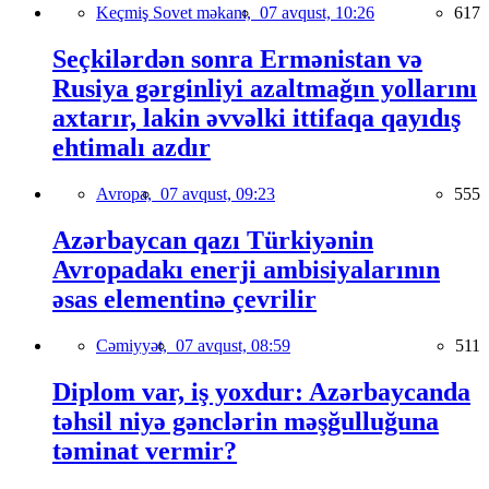
Keçmiş Sovet məkanı,
07 avqust, 10:26
617
Seçkilərdən sonra Ermənistan və
Rusiya gərginliyi azaltmağın yollarını
axtarır, lakin əvvəlki ittifaqa qayıdış
ehtimalı azdır
Avropa,
07 avqust, 09:23
555
Azərbaycan qazı Türkiyənin
Avropadakı enerji ambisiyalarının
əsas elementinə çevrilir
Cəmiyyət,
07 avqust, 08:59
511
Diplom var, iş yoxdur: Azərbaycanda
təhsil niyə gənclərin məşğulluğuna
təminat vermir?