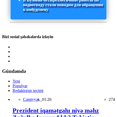
В Бузовна четырехмесячные работы по
водоотводу стали поводом для обращения
к омбудсмену
Bizi sosial şəbəkələrdə izləyin
Gündəmdə
Yeni
Populyar
Redaktorun seçimi
Cəmiyyət,
01:26
274
Prezident iqamətgahı niyə məhz