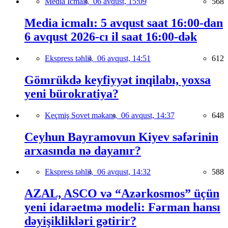
Media İcmalı,
06 avqust, 15:09
568
Media icmalı: 5 avqust saat 16:00-dan
6 avqust 2026-cı il saat 16:00-dək
Ekspress təhlil,
06 avqust, 14:51
612
Gömrükdə keyfiyyət inqilabı, yoxsa
yeni bürokratiya?
Keçmiş Sovet məkanı,
06 avqust, 14:37
648
Ceyhun Bayramovun Kiyev səfərinin
arxasında nə dayanır?
Ekspress təhlil,
06 avqust, 14:32
588
AZAL, ASCO və “Azərkosmos” üçün
yeni idarəetmə modeli: Fərman hansı
dəyişiklikləri gətirir?