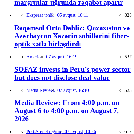
marşrutlar uğrunda rəqabət aparır
Ekspress təhlil,
05 avqust, 18:11
828
Rəqəmsal Orta Dəhliz: Qazaxıstan və
Azərbaycan Xəzərin sahillərini fiber-
optik xətlə birləşdirdi
America,
07 avqust, 16:19
537
SOFAZ invests in Peru’s power sector
but does not disclose deal value
Media Review,
07 avqust, 16:10
523
Media Review: From 4:00 p.m. on
August 6 to 4:00 p.m. on August 7,
2026
Post-Soviet region,
07 avqust, 10:26
617