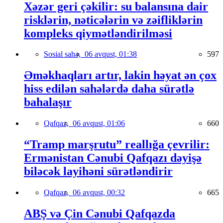
Xəzər geri çəkilir: su balansına dair
risklərin, nəticələrin və zəifliklərin
kompleks qiymətləndirilməsi
Sosial sahə,
06 avqust, 01:38
597
Əməkhaqları artır, lakin həyat ən çox
hiss edilən sahələrdə daha sürətlə
bahalaşır
Qafqaz,
06 avqust, 01:06
660
“Tramp marşrutu” reallığa çevrilir:
Ermənistan Cənubi Qafqazı dəyişə
biləcək layihəni sürətləndirir
Qafqaz,
06 avqust, 00:32
665
ABŞ və Çin Cənubi Qafqazda