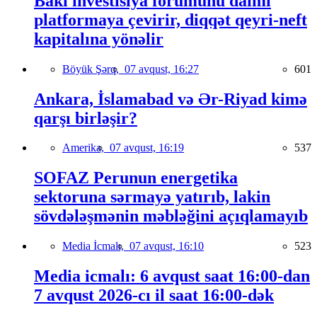
Bakı investisiya forumunu daimi
platformaya çevirir, diqqət qeyri-neft
kapitalına yönəlir
Böyük Şərq,
07 avqust, 16:27
601
Ankara, İslamabad və Ər-Riyad kimə
qarşı birləşir?
Amerika,
07 avqust, 16:19
537
SOFAZ Perunun energetika
sektoruna sərmayə yatırıb, lakin
sövdələşmənin məbləğini açıqlamayıb
Media İcmalı,
07 avqust, 16:10
523
Media icmalı: 6 avqust saat 16:00-dan
7 avqust 2026-cı il saat 16:00-dək