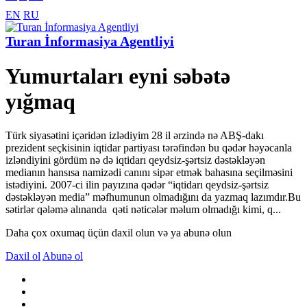
EN
RU
Turan İnformasiya Agentliyi
Yumurtaları eyni səbətə
yığmaq
Türk siyasətini içəridən izlədiyim 28 il ərzində nə ABŞ-dakı
prezident seçkisinin iqtidar partiyası tərəfindən bu qədər həyəcanla
izləndiyini gördüm nə də iqtidarı qeydsiz-şərtsiz dəstəkləyən
medianın hansısa namizədi canını sipər etmək bahasına seçilməsini
istədiyini. 2007-ci ilin payızına qədər “iqtidarı qeydsiz-şərtsiz
dəstəkləyən media” məfhumunun olmadığını da yazmaq lazımdır.Bu
sətirlər qələmə alınanda qəti nəticələr məlum olmadığı kimi, q...
Daha çox oxumaq üçün daxil olun və ya abunə olun
Daxil ol
Abunə ol