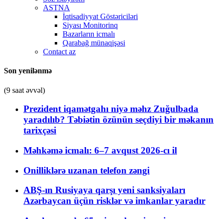
ASTNA
İqtisadiyyat Göstəriciləri
Siyası Monitorinq
Bazarların icmalı
Qarabağ münaqişəsi
Contact az
Son yenilənmə
(9 saat əvvəl)
Prezident iqamətgahı niyə məhz Zuğulbada
yaradılıb? Təbiətin özünün seçdiyi bir məkanın
tarixçəsi
Məhkəmə icmalı: 6–7 avqust 2026-cı il
Onilliklərə uzanan telefon zəngi
ABŞ-ın Rusiyaya qarşı yeni sanksiyaları
Azərbaycan üçün risklər və imkanlar yaradır