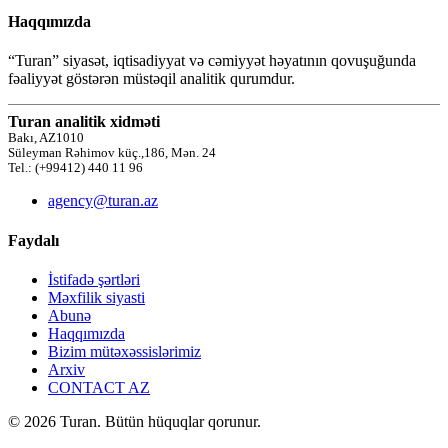
Haqqımızda
“Turan” siyasət, iqtisadiyyat və cəmiyyət həyatının qovuşuğunda
fəaliyyət göstərən müstəqil analitik qurumdur.
Turan analitik xidməti
Bakı, AZ1010
Süleyman Rəhimov küç.,186, Mən. 24
Tel.: (+99412) 440 11 96
agency@turan.az
Faydalı
İstifadə şərtləri
Məxfilik siyasti
Abunə
Haqqımızda
Bizim mütəxəssislərimiz
Arxiv
CONTACT AZ
© 2026 Turan. Bütün hüquqlar qorunur.