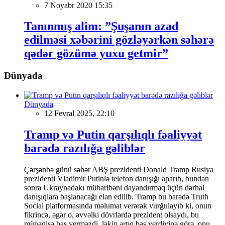
7 Noyabr 2020 15:35
Tanınmış alim: ”Şuşanın azad
edilməsi xəbərini gözləyərkən səhərə
qədər gözümə yuxu getmir”
Dünyada
Dünyada
12 Fevral 2025, 22:10
Tramp və Putin qarşılıqlı fəaliyyət
barədə razılığa gəliblər
Çərşənbə günü səhər ABŞ prezidenti Donald Tramp Rusiya
prezidenti Vladimir Putinlə telefon danışığı aparıb, bundan
sonra Ukraynadakı müharibəni dayandırmaq üçün dərhal
danışıqlara başlanacağı elan edilib. Tramp bu barədə Truth
Social platformasında məlumat verərək vurğulayıb ki, onun
fikrincə, əgər o, əvvəlki dövrlərdə prezident olsaydı, bu
münaqişə baş verməzdi, lakin artıq baş verdiyinə görə, onu