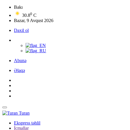
Bakı
0
30.8
C
Bazar, 9 Avqust 2026
Daxil ol
Abunə
Əlaqə
Turan
Ekspress təhlil
İcmallar