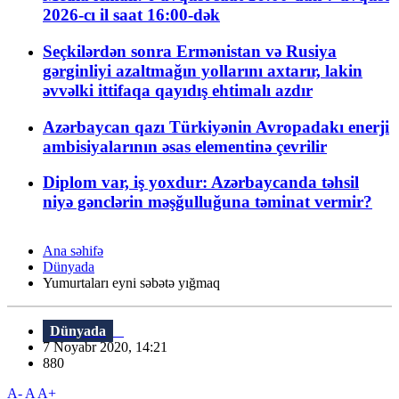
2026-cı il saat 16:00-dək
Seçkilərdən sonra Ermənistan və Rusiya
gərginliyi azaltmağın yollarını axtarır, lakin
əvvəlki ittifaqa qayıdış ehtimalı azdır
Azərbaycan qazı Türkiyənin Avropadakı enerji
ambisiyalarının əsas elementinə çevrilir
Diplom var, iş yoxdur: Azərbaycanda təhsil
niyə gənclərin məşğulluğuna təminat vermir?
Ana səhifə
Dünyada
Yumurtaları eyni səbətə yığmaq
Dünyada
7 Noyabr 2020, 14:21
880
A-
A
A+