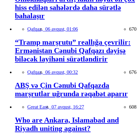
hiss edilən sahələrdə daha sürətlə
bahalaşır
Qafqaz,
06 avqust, 01:06
670
“Tramp marşrutu” reallığa çevrilir:
Ermənistan Cənubi Qafqazı dəyişə
biləcək layihəni sürətləndirir
Qafqaz,
06 avqust, 00:32
676
ABŞ və Çin Cənubi Qafqazda
marşrutlar uğrunda rəqabət aparır
Great East,
07 avqust, 16:27
608
Who are Ankara, Islamabad and
Riyadh uniting against?