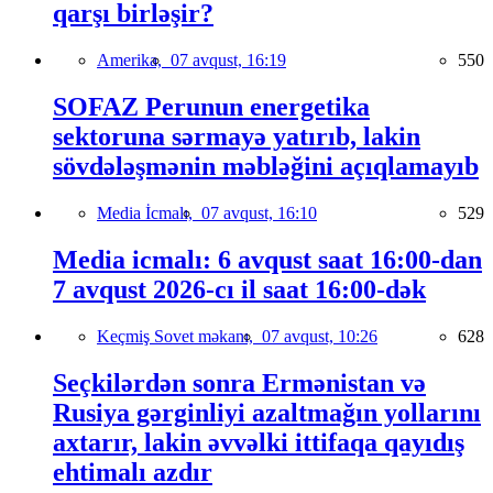
qarşı birləşir?
Amerika,
07 avqust, 16:19
550
SOFAZ Perunun energetika
sektoruna sərmayə yatırıb, lakin
sövdələşmənin məbləğini açıqlamayıb
Media İcmalı,
07 avqust, 16:10
529
Media icmalı: 6 avqust saat 16:00-dan
7 avqust 2026-cı il saat 16:00-dək
Keçmiş Sovet məkanı,
07 avqust, 10:26
628
Seçkilərdən sonra Ermənistan və
Rusiya gərginliyi azaltmağın yollarını
axtarır, lakin əvvəlki ittifaqa qayıdış
ehtimalı azdır