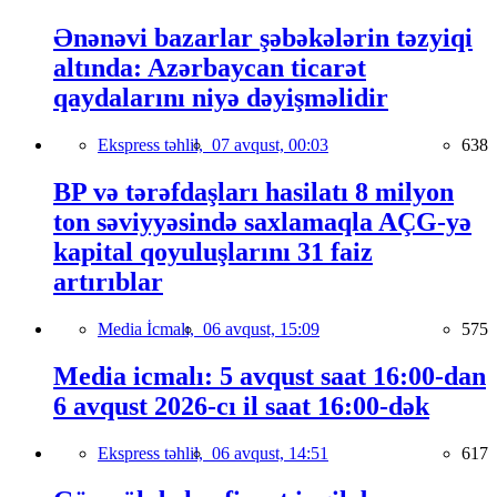
Ənənəvi bazarlar şəbəkələrin təzyiqi
altında: Azərbaycan ticarət
qaydalarını niyə dəyişməlidir
Ekspress təhlil,
07 avqust, 00:03
638
BP və tərəfdaşları hasilatı 8 milyon
ton səviyyəsində saxlamaqla AÇG-yə
kapital qoyuluşlarını 31 faiz
artırıblar
Media İcmalı,
06 avqust, 15:09
575
Media icmalı: 5 avqust saat 16:00-dan
6 avqust 2026-cı il saat 16:00-dək
Ekspress təhlil,
06 avqust, 14:51
617