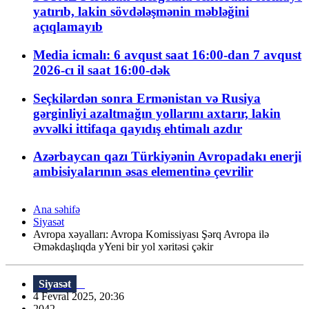
yatırıb, lakin sövdələşmənin məbləğini
açıqlamayıb
Media icmalı: 6 avqust saat 16:00-dan 7 avqust
2026-cı il saat 16:00-dək
Seçkilərdən sonra Ermənistan və Rusiya
gərginliyi azaltmağın yollarını axtarır, lakin
əvvəlki ittifaqa qayıdış ehtimalı azdır
Azərbaycan qazı Türkiyənin Avropadakı enerji
ambisiyalarının əsas elementinə çevrilir
Ana səhifə
Siyasət
Avropa xəyalları: Avropa Komissiyası Şərq Avropa ilə
Əməkdaşlıqda yYeni bir yol xəritəsi çəkir
Siyasət
4 Fevral 2025, 20:36
2042