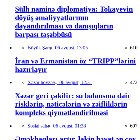
Sülh naminə diplomatiya: Tokayevin
döyüş əməliyyatlarının
dayandırılması və danışıqların
bərpası təşəbbüsü
Böyük Şərq,
06 avqust, 13:05
610
İran və Ermənistan öz “TRIPP”lərini
hazırlayır
Xəzər hövzəsi,
06 avqust, 12:31
472
Xəzər geri çəkilir: su balansına dair
risklərin, nəticələrin və zəifliklərin
kompleks qiymətləndirilməsi
Sosial sahə,
06 avqust, 01:38
607
Əməkhaqları artır, lakin həyat ən çox