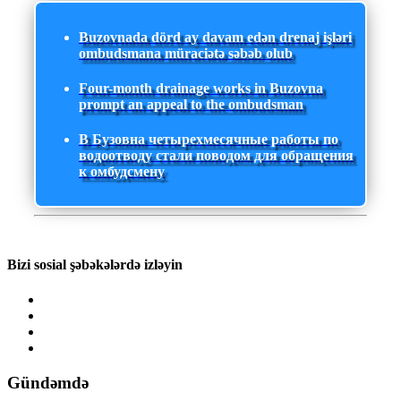
Buzovnada dörd ay davam edən drenaj işləri
ombudsmana müraciətə səbəb olub
Four-month drainage works in Buzovna
prompt an appeal to the ombudsman
В Бузовна четырехмесячные работы по
водоотводу стали поводом для обращения
к омбудсмену
Bizi sosial şəbəkələrdə izləyin
Gündəmdə