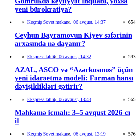
Gömrükdə keyfiyyət inqilabı, yoxsa
yeni bürokratiya?
Keçmiş Sovet məkanı,
06 avqust, 14:37
654
Ceyhun Bayramovun Kiyev səfərinin
arxasında nə dayanır?
Ekspress təhlil,
06 avqust, 14:32
593
AZAL, ASCO və “Azərkosmos” üçün
yeni idarəetmə modeli: Fərman hansı
dəyişiklikləri gətirir?
Ekspress təhlil,
06 avqust, 13:43
565
Məhkəmə icmalı: 3–5 avqust 2026-cı
il
Keçmiş Sovet məkanı,
06 avqust, 13:19
576