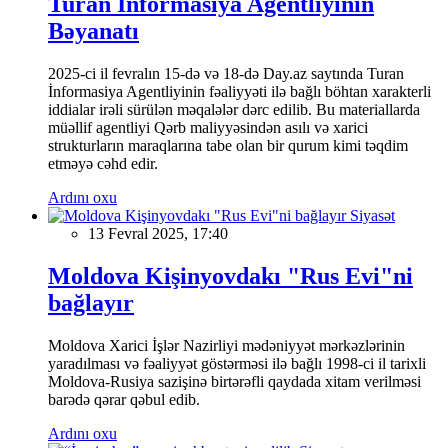
Turan İnformasiya Agentliyinin
Bəyanatı
2025-ci il fevralın 15-də və 18-də Day.az saytında Turan
İnformasiya Agentliyinin fəaliyyəti ilə bağlı böhtan xarakterli
iddialar irəli sürülən məqalələr dərc edilib. Bu materiallarda
müəllif agentliyi Qərb maliyyəsindən asılı və xarici
strukturların maraqlarına tabe olan bir qurum kimi təqdim
etməyə cəhd edir.
Ardını oxu
Siyasət
13 Fevral 2025, 17:40
Moldova Kişinyovdakı "Rus Evi"ni
bağlayır
Moldova Xarici İşlər Nazirliyi mədəniyyət mərkəzlərinin
yaradılması və fəaliyyət göstərməsi ilə bağlı 1998-ci il tarixli
Moldova-Rusiya sazişinə birtərəfli qaydada xitam verilməsi
barədə qərar qəbul edib.
Ardını oxu