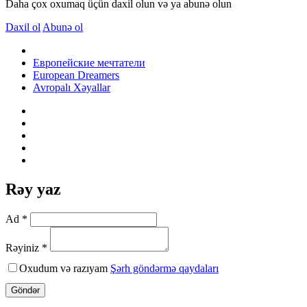
Daha çox oxumaq üçün daxil olun və ya abunə olun
Daxil ol
Abunə ol
Европейские мечтатели
European Dreamers
Avropalı Xəyallar
Rəy yaz
Ad *
Rəyiniz *
Oxudum və razıyam
Şərh göndərmə qaydaları
Göndər