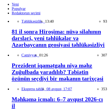
Yeni
Populyar
Redaktorun seçimi
Təhlükəsizlik,
13:40
93
81 il sonra Hiroşima: nüvə silahının
dərsləri, yeni təhlükələr və
Azərbaycanın geosiyasi təhlükəsizliyi
Cəmiyyət,
01:26
307
Prezident iqamətgahı niyə məhz
Zuğulbada yaradılıb? Təbiətin
özünün seçdiyi bir məkanın tarixçəsi
Ekspress təhlil,
08 avqust, 17:07
353
Məhkəmə icmalı: 6–7 avqust 2026-cı
il