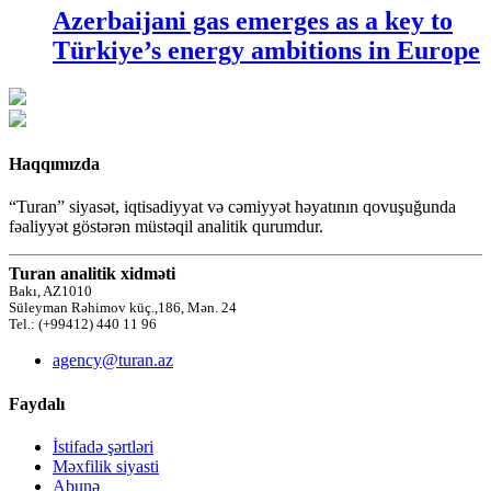
Azerbaijani gas emerges as a key to
Türkiye’s energy ambitions in Europe
Haqqımızda
“Turan” siyasət, iqtisadiyyat və cəmiyyət həyatının qovuşuğunda
fəaliyyət göstərən müstəqil analitik qurumdur.
Turan analitik xidməti
Bakı, AZ1010
Süleyman Rəhimov küç.,186, Mən. 24
Tel.: (+99412) 440 11 96
agency@turan.az
Faydalı
İstifadə şərtləri
Məxfilik siyasti
Abunə