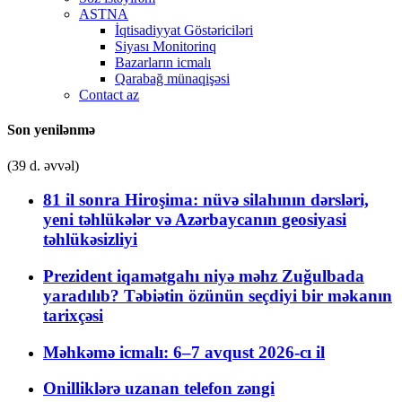
ASTNA
İqtisadiyyat Göstəriciləri
Siyası Monitorinq
Bazarların icmalı
Qarabağ münaqişəsi
Contact az
Son yenilənmə
(39 d. əvvəl)
81 il sonra Hiroşima: nüvə silahının dərsləri,
yeni təhlükələr və Azərbaycanın geosiyasi
təhlükəsizliyi
Prezident iqamətgahı niyə məhz Zuğulbada
yaradılıb? Təbiətin özünün seçdiyi bir məkanın
tarixçəsi
Məhkəmə icmalı: 6–7 avqust 2026-cı il
Onilliklərə uzanan telefon zəngi