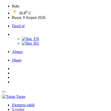
Bakı
0
30.8
C
Bazar, 9 Avqust 2026
Daxil ol
Abunə
Əlaqə
Turan
Ekspress təhlil
İcmallar