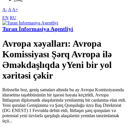
A-
A
A+
EN
RU
Turan İnformasiya Agentliyi
Avropa xəyalları: Avropa
Komissiyası Şərq Avropa ilə
Əməkdaşlıqda yYeni bir yol
xəritəsi çəkir
Brüsselin boz, geniş səmaları altında bu ay Avropa Komissiyasında
idarəetmə təşəbbüsünün bir işarəsi həyata keçirildi, Avropa
İttifaqının diplomatik əlaqələrində yenilənmiş bir canlanma elan etdi.
Yeni qurulan Genişlənmə və Şərq Qonşuluğu üzrə Baş Direktorat
(DG ENEST) 1 Fevralda debüt etdi, İttifaqın şərq qonşuları və
potensial yeni üzvlərlə qarşılıqlı əlaqələrini yenidən tənzimləmək
üçü...