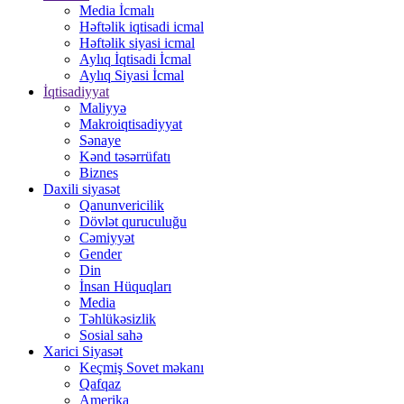
Media İcmalı
Həftəlik iqtisadi icmal
Həftəlik siyasi icmal
Aylıq İqtisadi İcmal
Aylıq Siyasi İcmal
İqtisadiyyat
Maliyyə
Makroiqtisadiyyat
Sənaye
Kənd təsərrüfatı
Biznes
Daxili siyasət
Qanunvericilik
Dövlət quruculuğu
Cəmiyyət
Gender
Din
İnsan Hüquqları
Media
Təhlükəsizlik
Sosial sahə
Xarici Siyasət
Keçmiş Sovet məkanı
Qafqaz
Amerika