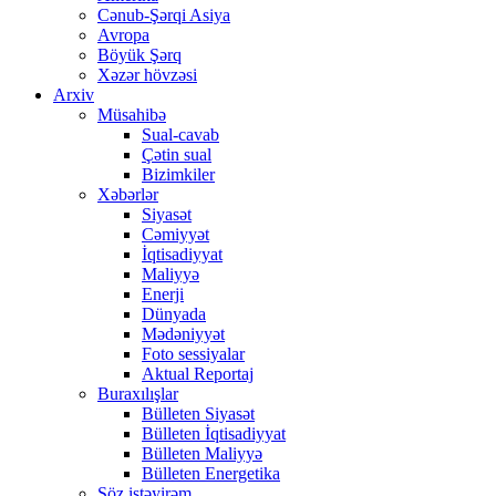
Cənub-Şərqi Asiya
Avropa
Böyük Şərq
Xəzər hövzəsi
Arxiv
Müsahibə
Sual-cavab
Çətin sual
Bizimkiler
Xəbərlər
Siyasət
Cəmiyyət
İqtisadiyyat
Maliyyə
Enerji
Dünyada
Mədəniyyət
Foto sessiyalar
Aktual Reportaj
Buraxılışlar
Bülleten Siyasət
Bülleten İqtisadiyyat
Bülleten Maliyyə
Bülleten Energetika
Söz istəyirəm