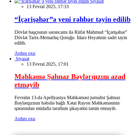
Siyasət
13 Fevral 2025, 17:33
“İçərişəhər”ə yeni rəhbər təyin edilib
Dövlət başçısının sərəncamı ilə Rüfət Mahmud “İçərişəhər”
Dövlət Tarix-Memarlıq Qoruğu İdarə Heyətinin sədri təyin
edilib.
Ardını oxu
Siyasət
13 Fevral 2025, 17:01
Məhkəmə Şahnaz Bəylərqızını azad
etməyib
Fevralın 13-də Apellyasiya Məhkəməsi jurnalist Şahnaz
Bəylərqızının həbsilə bağlı Xətai Rayon Məhkəməsinin
qərarından müdafiə tərəfinin şikayətini təmin etməyib.
Ardını oxu