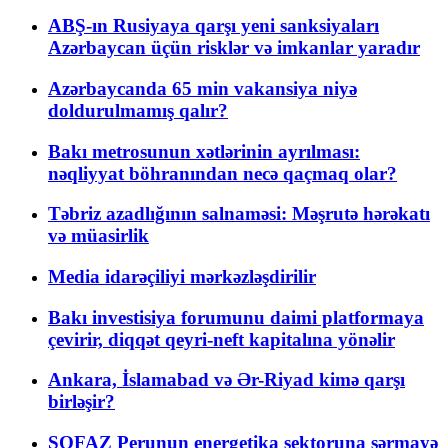
ABŞ-ın Rusiyaya qarşı yeni sanksiyaları
Azərbaycan üçün risklər və imkanlar yaradır
Azərbaycanda 65 min vakansiya niyə
doldurulmamış qalır?
Bakı metrosunun xətlərinin ayrılması:
nəqliyyat böhranından necə qaçmaq olar?
Təbriz azadlığının salnaməsi: Məşrutə hərəkatı
və müasirlik
Media idarəçiliyi mərkəzləşdirilir
Bakı investisiya forumunu daimi platformaya
çevirir, diqqət qeyri-neft kapitalına yönəlir
Ankara, İslamabad və Ər-Riyad kimə qarşı
birləşir?
SOFAZ Perunun energetika sektoruna sərmayə