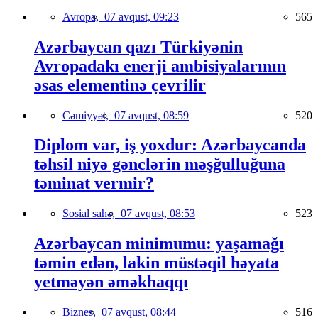
Avropa,
07 avqust, 09:23
565
Azərbaycan qazı Türkiyənin
Avropadakı enerji ambisiyalarının
əsas elementinə çevrilir
Cəmiyyət,
07 avqust, 08:59
520
Diplom var, iş yoxdur: Azərbaycanda
təhsil niyə gənclərin məşğulluğuna
təminat vermir?
Sosial sahə,
07 avqust, 08:53
523
Azərbaycan minimumu: yaşamağı
təmin edən, lakin müstəqil həyata
yetməyən əməkhaqqı
Biznes,
07 avqust, 08:44
516