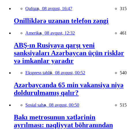
Qafqaz,
08 avqust, 16:47
315
Onilliklərə uzanan telefon zəngi
Amerika,
08 avqust, 12:32
461
ABŞ-ın Rusiyaya qarşı yeni
sanksiyaları Azərbaycan üçün risklər
və imkanlar yaradır
Ekspress təhlil,
08 avqust, 00:52
540
Azərbaycanda 65 min vakansiya niyə
doldurulmamış qalır?
Sosial sahə,
08 avqust, 00:50
515
Bakı metrosunun xətlərinin
ayrılması: nəqliyyat böhranından