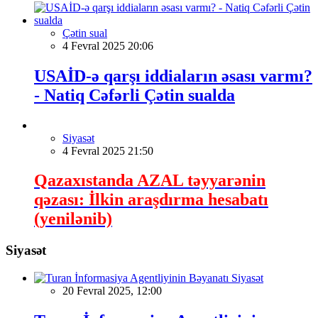
Çətin sual
4 Fevral 2025 20:06
USAİD-ə qarşı iddiaların əsası varmı?
- Natiq Cəfərli Çətin sualda
Siyasət
4 Fevral 2025 21:50
Qazaxıstanda AZAL təyyarənin
qəzası: İlkin araşdırma hesabatı
(yenilənib)
Siyasət
Siyasət
20 Fevral 2025, 12:00