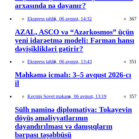
arxasında nə dayanır?
Ekspress təhlil,
06 avqust, 14:32
367
AZAL, ASCO və “Azərkosmos” üçün
yeni idarəetmə modeli: Fərman hansı
dəyişiklikləri gətirir?
Ekspress təhlil,
06 avqust, 13:43
351
Məhkəmə icmalı: 3–5 avqust 2026-cı
il
Keçmiş Sovet məkanı,
06 avqust, 13:19
357
Sülh naminə diplomatiya: Tokayevin
döyüş əməliyyatlarının
dayandırılması və danışıqların
bərpası təşəbbüsü