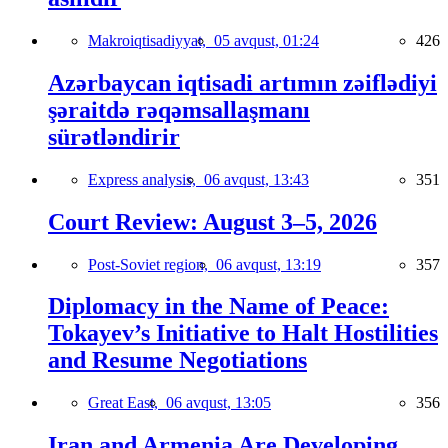
Makroiqtisadiyyat,
05 avqust, 01:24
426
Azərbaycan iqtisadi artımın zəiflədiyi
şəraitdə rəqəmsallaşmanı
sürətləndirir
Express analysis,
06 avqust, 13:43
351
Court Review: August 3–5, 2026
Post-Soviet region,
06 avqust, 13:19
357
Diplomacy in the Name of Peace:
Tokayev’s Initiative to Halt Hostilities
and Resume Negotiations
Great East,
06 avqust, 13:05
356
Iran and Armenia Are Developing