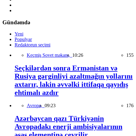
Gündəmdə
Yeni
Populyar
Redaktorun seçimi
Keçmiş Sovet məkanı,
10:26
155
Seçkilərdən sonra Ermənistan və
Rusiya gərginliyi azaltmağın yollarını
axtarır, lakin əvvəlki ittifaqa qayıdış
ehtimalı azdır
Avropa,
09:23
176
Azərbaycan qazı Türkiyənin
Avropadakı enerji ambisiyalarının
əsas elementinə çevrilir