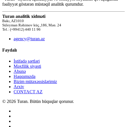
fəaliyyət göstərən müstəqil analitik qurumdur.
Turan analitik xidməti
Bakı, AZ1010
Süleyman Rəhimov küç.,186, Mən. 24
Tel.: (+99412) 440 11 96
agency@turan.az
Faydalı
İstifadə şərtləri
Məxfilik siyasti
Abunə
Haqqımızda
Bizim mütəxəssislərimiz
Arxiv
CONTACT AZ
© 2026 Turan. Bütün hüquqlar qorunur.