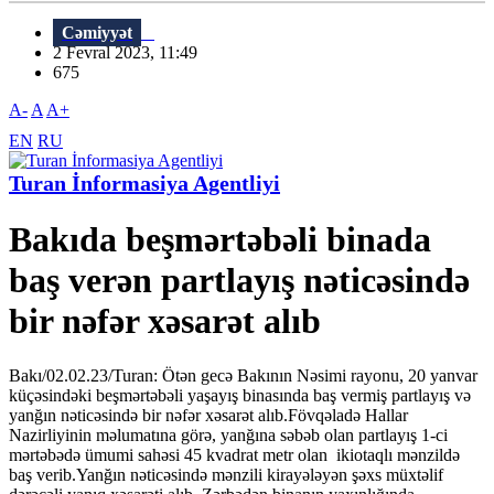
Cəmiyyət
2 Fevral 2023, 11:49
675
A-
A
A+
EN
RU
Turan İnformasiya Agentliyi
Bakıda beşmərtəbəli binada
baş verən partlayış nəticəsində
bir nəfər xəsarət alıb
Bakı/02.02.23/Turan: Ötən gecə Bakının Nəsimi rayonu, 20 yanvar
küçəsindəki beşmərtəbəli yaşayış binasında baş vermiş partlayış və
yanğın nəticəsində bir nəfər xəsarət alıb.Fövqəladə Hallar
Nazirliyinin məlumatına görə, yanğına səbəb olan partlayış 1-ci
mərtəbədə ümumi sahəsi 45 kvadrat metr olan ikiotaqlı mənzildə
baş verib.Yanğın nəticəsində mənzili kirayələyən şəxs müxtəlif