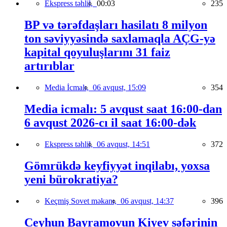
Ekspress təhlil,
00:03
235
BP və tərəfdaşları hasilatı 8 milyon
ton səviyyəsində saxlamaqla AÇG-yə
kapital qoyuluşlarını 31 faiz
artırıblar
Media İcmalı,
06 avqust, 15:09
354
Media icmalı: 5 avqust saat 16:00-dan
6 avqust 2026-cı il saat 16:00-dək
Ekspress təhlil,
06 avqust, 14:51
372
Gömrükdə keyfiyyət inqilabı, yoxsa
yeni bürokratiya?
Keçmiş Sovet məkanı,
06 avqust, 14:37
396
Ceyhun Bayramovun Kiyev səfərinin