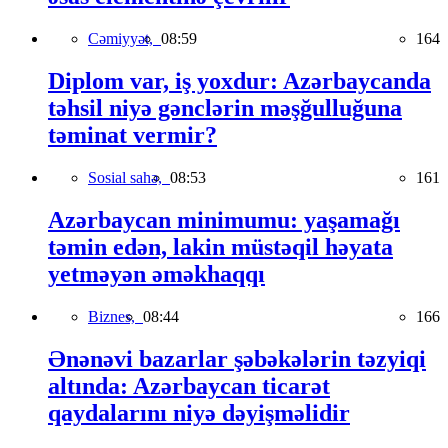
Cəmiyyət,
08:59
164
Diplom var, iş yoxdur: Azərbaycanda
təhsil niyə gənclərin məşğulluğuna
təminat vermir?
Sosial sahə,
08:53
161
Azərbaycan minimumu: yaşamağı
təmin edən, lakin müstəqil həyata
yetməyən əməkhaqqı
Biznes,
08:44
166
Ənənəvi bazarlar şəbəkələrin təzyiqi
altında: Azərbaycan ticarət
qaydalarını niyə dəyişməlidir