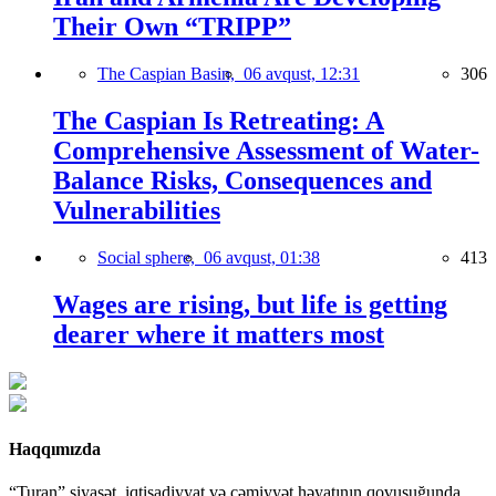
Their Own “TRIPP”
The Caspian Basin,
06 avqust, 12:31
306
The Caspian Is Retreating: A
Comprehensive Assessment of Water-
Balance Risks, Consequences and
Vulnerabilities
Social sphere,
06 avqust, 01:38
413
Wages are rising, but life is getting
dearer where it matters most
Haqqımızda
“Turan” siyasət, iqtisadiyyat və cəmiyyət həyatının qovuşuğunda