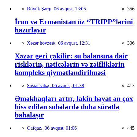
Böyük Şərq,
06 avqust, 13:05
356
İran və Ermənistan öz “TRIPP”lərini
hazırlayır
Xəzər hövzəsi,
06 avqust, 12:31
306
Xəzər geri çəkilir: su balansına dair
risklərin, nəticələrin və zəifliklərin
kompleks qiymətləndirilməsi
Sosial sahə,
06 avqust, 01:38
413
Əməkhaqları artır, lakin həyat ən çox
hiss edilən sahələrdə daha sürətlə
bahalaşır
Qafqaz,
06 avqust, 01:06
445