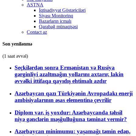
ASTNA
İqtisadiyyat Göstəriciləri
Siyası Monitorinq
Bazarların icmalı
Qarabağ münaqişəsi
Contact az
Son yenilənmə
(1 saat əvvəl)
Seçkilərdən sonra Ermənistan və Rusiya
gərginliyi azaltmağın yollarını axtarır, lakin
əvvəlki ittifaqa qayıdış ehtimalı azdır
Azərbaycan qazı Türkiyənin Avropadakı enerji
ambisiyalarının əsas elementinə çevrilir
Diplom var, iş yoxdur: Azərbaycanda təhsil
niyə gənclərin məşğulluğuna təminat vermir?
Azərbaycan minimumu: yaşamağı təmin edən,