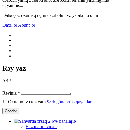
dərəcəli yanıq xəsarəti alıb. Zərbədən binanın yaxınlığında
dayanmış...
Daha çox oxumaq üçün daxil olun və ya abunə olun
Daxil ol
Abunə ol
Rəy yaz
Ad *
Rəyiniz *
Oxudum və razıyam
Şərh göndərmə qaydaları
Göndər
Bazarların icmalı