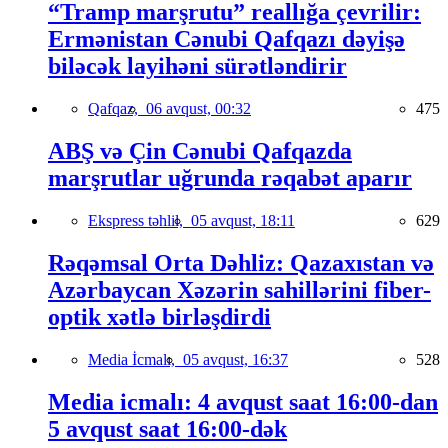
“Tramp marşrutu” reallığa çevrilir:
Ermənistan Cənubi Qafqazı dəyişə
biləcək layihəni sürətləndirir
Qafqaz,
06 avqust, 00:32
475
ABŞ və Çin Cənubi Qafqazda
marşrutlar uğrunda rəqabət aparır
Ekspress təhlil,
05 avqust, 18:11
629
Rəqəmsal Orta Dəhliz: Qazaxıstan və
Azərbaycan Xəzərin sahillərini fiber-
optik xətlə birləşdirdi
Media İcmalı,
05 avqust, 16:37
528
Media icmalı: 4 avqust saat 16:00-dan
5 avqust saat 16:00-dək