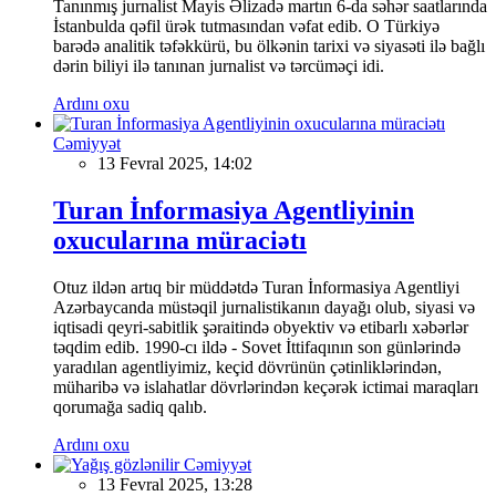
Tanınmış jurnalist Mayis Əlizadə martın 6-da səhər saatlarında
İstanbulda qəfil ürək tutmasından vəfat edib. O Türkiyə
barədə analitik təfəkkürü, bu ölkənin tarixi və siyasəti ilə bağlı
dərin biliyi ilə tanınan jurnalist və tərcüməçi idi.
Ardını oxu
Cəmiyyət
13 Fevral 2025, 14:02
Turan İnformasiya Agentliyinin
oxucularına müraciətı
Otuz ildən artıq bir müddətdə Turan İnformasiya Agentliyi
Azərbaycanda müstəqil jurnalistikanın dayağı olub, siyasi və
iqtisadi qeyri-sabitlik şəraitində obyektiv və etibarlı xəbərlər
təqdim edib. 1990-cı ildə - Sovet İttifaqının son günlərində
yaradılan agentliyimiz, keçid dövrünün çətinliklərindən,
müharibə və islahatlar dövrlərindən keçərək ictimai maraqları
qorumağa sadiq qalıb.
Ardını oxu
Cəmiyyət
13 Fevral 2025, 13:28