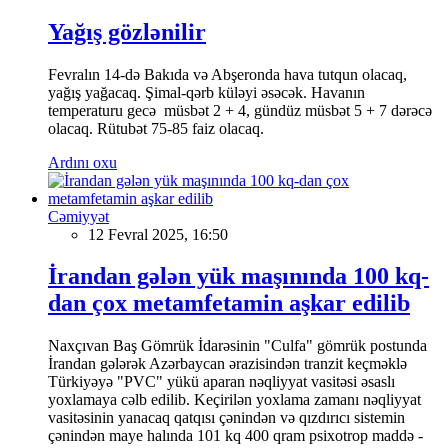
Yağış gözlənilir
Fevralın 14-də Bakıda və Abşeronda hava tutqun olacaq,
yağış yağacaq. Şimal-qərb küləyi əsəcək. Havanın
temperaturu gecə müsbət 2 + 4, gündüz müsbət 5 + 7 dərəcə
olacaq. Rütubət 75-85 faiz olacaq.
Ardını oxu
Cəmiyyət
12 Fevral 2025, 16:50
İrandan gələn yük maşınında 100 kq-
dan çox metamfetamin aşkar edilib
Naxçıvan Baş Gömrük İdarəsinin "Culfa" gömrük postunda
İrandan gələrək Azərbaycan ərazisindən tranzit keçməklə
Türkiyəyə "PVC" yükü aparan nəqliyyat vasitəsi əsaslı
yoxlamaya cəlb edilib. Keçirilən yoxlama zamanı nəqliyyat
vasitəsinin yanacaq qatqısı çənindən və qızdırıcı sistemin
çənindən maye halında 101 kq 400 qram psixotrop maddə -