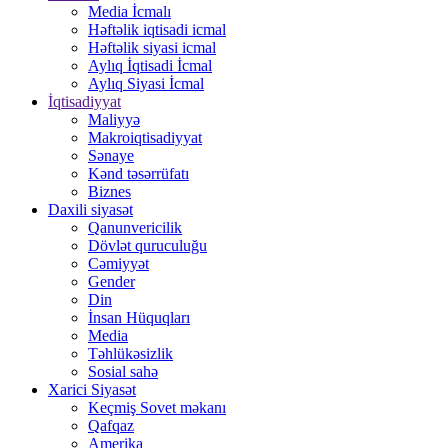
Media İcmalı
Həftəlik iqtisadi icmal
Həftəlik siyasi icmal
Aylıq İqtisadi İcmal
Aylıq Siyasi İcmal
İqtisadiyyat
Maliyyə
Makroiqtisadiyyat
Sənaye
Kənd təsərrüfatı
Biznes
Daxili siyasət
Qanunvericilik
Dövlət quruculuğu
Cəmiyyət
Gender
Din
İnsan Hüquqları
Media
Təhlükəsizlik
Sosial sahə
Xarici Siyasət
Keçmiş Sovet məkanı
Qafqaz
Amerika