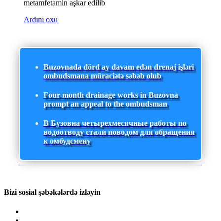
metamfetamin aşkar edilib
Ardını oxu
Buzovnada dörd ay davam edən drenaj işləri
ombudsmana müraciətə səbəb olub
Four-month drainage works in Buzovna
prompt an appeal to the ombudsman
В Бузовна четырехмесячные работы по
водоотводу стали поводом для обращения
к омбудсмену
Bizi sosial şəbəkələrdə izləyin