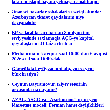
lakin müstəqil həyata yetməyən əməkhaqqı
Ənənəvi bazarlar şəbəkələrin təzyiqi altında:
Azərbaycan ticarət qaydalarını niyə
dəyişməlidir
BP və tərəfdaşları hasilatı 8 milyon ton
səviyyəsində saxlamaqla AÇG-yə kapital
qoyuluşlarını 31 faiz artırıblar
Media icmalı: 5 avqust saat 16:00-dan 6 avqust
2026-cı il saat 16:00-dək
Gömrükdə keyfiyyət inqilabı, yoxsa yeni
bürokratiya?
Ceyhun Bayramovun Kiyev səfərinin
arxasında nə dayanır?
AZAL, ASCO və “Azərkosmos” üçün yeni
idarəetmə modeli: Fərman hansı dəyişiklikləri