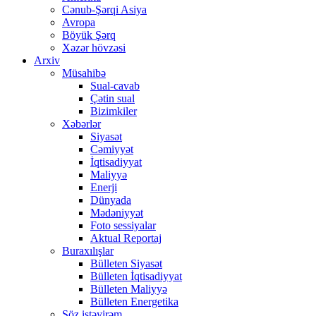
Cənub-Şərqi Asiya
Avropa
Böyük Şərq
Xəzər hövzəsi
Arxiv
Müsahibə
Sual-cavab
Çətin sual
Bizimkiler
Xəbərlər
Siyasət
Cəmiyyət
İqtisadiyyat
Maliyyə
Enerji
Dünyada
Mədəniyyət
Foto sessiyalar
Aktual Reportaj
Buraxılışlar
Bülleten Siyasət
Bülleten İqtisadiyyat
Bülleten Maliyyə
Bülleten Energetika
Söz istəyirəm