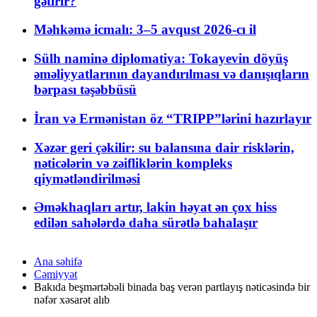
gətirir?
Məhkəmə icmalı: 3–5 avqust 2026-cı il
Sülh naminə diplomatiya: Tokayevin döyüş
əməliyyatlarının dayandırılması və danışıqların
bərpası təşəbbüsü
İran və Ermənistan öz “TRIPP”lərini hazırlayır
Xəzər geri çəkilir: su balansına dair risklərin,
nəticələrin və zəifliklərin kompleks
qiymətləndirilməsi
Əməkhaqları artır, lakin həyat ən çox hiss
edilən sahələrdə daha sürətlə bahalaşır
Ana səhifə
Cəmiyyət
Bakıda beşmərtəbəli binada baş verən partlayış nəticəsində bir
nəfər xəsarət alıb