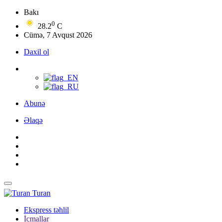
Bakı
0
28.2
C
Cümə, 7 Avqust 2026
Daxil ol
Abunə
Əlaqə
Turan
Ekspress təhlil
İcmallar