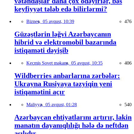
vətəndaşlar daha çox ödəyirlər, bəs
keyfiyyət tələb edə bilirlərmi?
Biznes,
05 avqust, 10:39
476
Güzəştlərin ləğvi Azərbaycanın
hibrid və elektromobil bazarında
istiqaməti dəyişib
Keçmiş Sovet məkanı,
05 avqust, 10:35
406
Wildberries anbarlarına zərbələr:
Ukrayna Rusiyaya təzyiqin yeni
istiqamətini açır
Maliyyə,
05 avqust, 01:28
540
Azərbaycan ehtiyatlarını artırır, lakin
manatın dayanıqlılığı hələ də neftdən
asılıdır