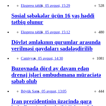
Ekspress təhlil,
05 avqust, 15:29
528
Sosial şəbəkələr üçün 16 yaş həddi
tətbiq olunur
Ekspress təhlil,
05 avqust, 15:12
480
Dövlət əmlakının qurumlar arasında
verilməsi qaydaları sadələşdirilib
Cəmiyyət,
05 avqust, 14:30
1081
Buzovnada dörd ay davam edən
drenaj işləri ombudsmana müraciətə
səbəb olub
Böyük Şərq,
05 avqust, 13:05
444
İran prezidentinin üzərində qara