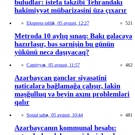
buludlar: istefa təkzibi Tehrandakı
hakimiyyət mübarizəsini üzə çıxarır
Ekspress təhlil,
05 avqust, 12:27
521
Metroda 10 aylıq sınaq: Bakı gələcəyə
hazırlaşır, bəs sərnişin bu günün
yükünü necə daşıyacaq?
Cəmiyyət,
05 avqust, 11:57
462
Azərbaycan gənclər siyasətini
nəticələrə bağlamağa çalışır, lakin
məşğulluq və beyin axını problemləri
qalır
Sosial sahə,
05 avqust, 10:44
481
Azərbaycanın kommunal hesabı: