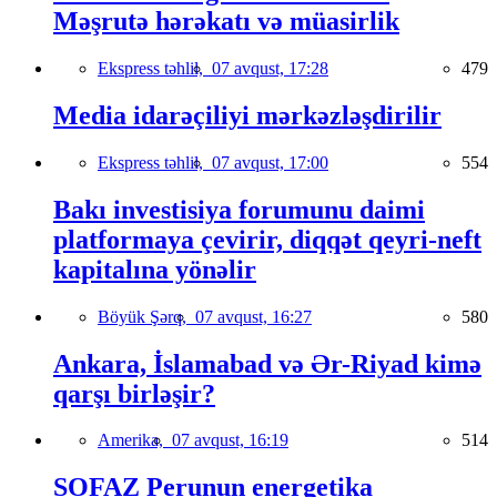
Məşrutə hərəkatı və müasirlik
Ekspress təhlil,
07 avqust, 17:28
479
Media idarəçiliyi mərkəzləşdirilir
Ekspress təhlil,
07 avqust, 17:00
554
Bakı investisiya forumunu daimi
platformaya çevirir, diqqət qeyri-neft
kapitalına yönəlir
Böyük Şərq,
07 avqust, 16:27
580
Ankara, İslamabad və Ər-Riyad kimə
qarşı birləşir?
Amerika,
07 avqust, 16:19
514
SOFAZ Perunun energetika