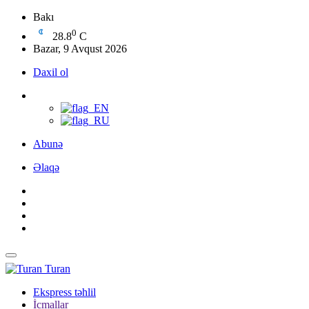
Bakı
0
28.8
C
Bazar, 9 Avqust 2026
Daxil ol
Abunə
Əlaqə
Turan
Ekspress təhlil
İcmallar