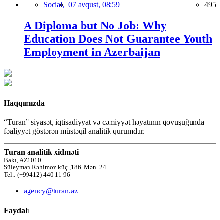
Social,
07 avqust, 08:59
495
A Diploma but No Job: Why
Education Does Not Guarantee Youth
Employment in Azerbaijan
Haqqımızda
“Turan” siyasət, iqtisadiyyat və cəmiyyət həyatının qovuşuğunda
fəaliyyət göstərən müstəqil analitik qurumdur.
Turan analitik xidməti
Bakı, AZ1010
Süleyman Rəhimov küç.,186, Mən. 24
Tel.: (+99412) 440 11 96
agency@turan.az
Faydalı