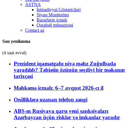
ASTNA
İqtisadiyyat Göstəriciləri
Siyası Monitorinq
Bazarların icmalı
Qarabağ münaqişəsi
Contact az
Son yenilənmə
(4 saat əvvəl)
Prezident iqamətgahı niyə məhz Zuğulbada
yaradılıb? Təbiətin özünün seçdiyi bir məkanın
tarixçəsi
Məhkəmə icmalı: 6–7 avqust 2026-cı il
Onilliklərə uzanan telefon zəngi
ABŞ-ın Rusiyaya qarşı yeni sanksiyaları
Azərbaycan üçün risklər və imkanlar yaradır