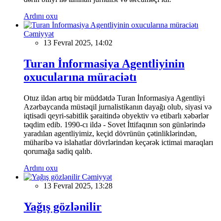
Ardını oxu
Cəmiyyət
13 Fevral 2025, 14:02
Turan İnformasiya Agentliyinin
oxucularına müraciətı
Otuz ildən artıq bir müddətdə Turan İnformasiya Agentliyi
Azərbaycanda müstəqil jurnalistikanın dayağı olub, siyasi və
iqtisadi qeyri-sabitlik şəraitində obyektiv və etibarlı xəbərlər
təqdim edib. 1990-cı ildə - Sovet İttifaqının son günlərində
yaradılan agentliyimiz, keçid dövrünün çətinliklərindən,
müharibə və islahatlar dövrlərindən keçərək ictimai maraqları
qorumağa sadiq qalıb.
Ardını oxu
Cəmiyyət
13 Fevral 2025, 13:28
Yağış gözlənilir