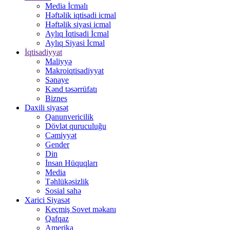
Media İcmalı
Həftəlik iqtisadi icmal
Həftəlik siyasi icmal
Aylıq İqtisadi İcmal
Aylıq Siyasi İcmal
İqtisadiyyat
Maliyyə
Makroiqtisadiyyat
Sənaye
Kənd təsərrüfatı
Biznes
Daxili siyasət
Qanunvericilik
Dövlət quruculuğu
Cəmiyyət
Gender
Din
İnsan Hüquqları
Media
Təhlükəsizlik
Sosial sahə
Xarici Siyasət
Keçmiş Sovet məkanı
Qafqaz
Amerika