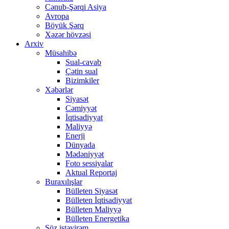
Cənub-Şərqi Asiya
Avropa
Böyük Şərq
Xəzər hövzəsi
Arxiv
Müsahibə
Sual-cavab
Çətin sual
Bizimkiler
Xəbərlər
Siyasət
Cəmiyyət
İqtisadiyyat
Maliyyə
Enerji
Dünyada
Mədəniyyət
Foto sessiyalar
Aktual Reportaj
Buraxılışlar
Bülleten Siyasət
Bülleten İqtisadiyyat
Bülleten Maliyyə
Bülleten Energetika
Söz istəyirəm