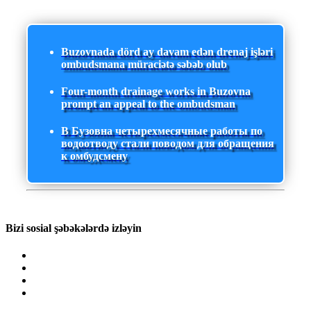
Buzovnada dörd ay davam edən drenaj işləri
ombudsmana müraciətə səbəb olub
Four-month drainage works in Buzovna
prompt an appeal to the ombudsman
В Бузовна четырехмесячные работы по
водоотводу стали поводом для обращения
к омбудсмену
Bizi sosial şəbəkələrdə izləyin