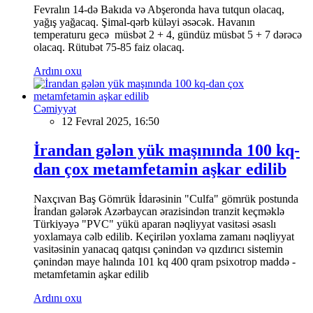
Fevralın 14-də Bakıda və Abşeronda hava tutqun olacaq,
yağış yağacaq. Şimal-qərb küləyi əsəcək. Havanın
temperaturu gecə müsbət 2 + 4, gündüz müsbət 5 + 7 dərəcə
olacaq. Rütubət 75-85 faiz olacaq.
Ardını oxu
Cəmiyyət
12 Fevral 2025, 16:50
İrandan gələn yük maşınında 100 kq-
dan çox metamfetamin aşkar edilib
Naxçıvan Baş Gömrük İdarəsinin "Culfa" gömrük postunda
İrandan gələrək Azərbaycan ərazisindən tranzit keçməklə
Türkiyəyə "PVC" yükü aparan nəqliyyat vasitəsi əsaslı
yoxlamaya cəlb edilib. Keçirilən yoxlama zamanı nəqliyyat
vasitəsinin yanacaq qatqısı çənindən və qızdırıcı sistemin
çənindən maye halında 101 kq 400 qram psixotrop maddə -
metamfetamin aşkar edilib
Ardını oxu