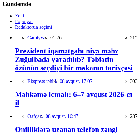
Gündəmdə
Yeni
Populyar
Redaktorun seçimi
Cəmiyyət,
01:26
215
Prezident iqamətgahı niyə məhz
Zuğulbada yaradılıb? Təbiətin
özünün seçdiyi bir məkanın tarixçəsi
Ekspress təhlil,
08 avqust, 17:07
303
Məhkəmə icmalı: 6–7 avqust 2026-cı
il
Qafqaz,
08 avqust, 16:47
287
Onilliklərə uzanan telefon zəngi