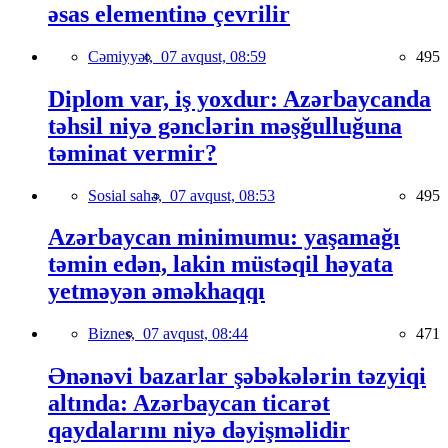
əsas elementinə çevrilir
Cəmiyyət,
07 avqust, 08:59
495
Diplom var, iş yoxdur: Azərbaycanda
təhsil niyə gənclərin məşğulluğuna
təminat vermir?
Sosial sahə,
07 avqust, 08:53
495
Azərbaycan minimumu: yaşamağı
təmin edən, lakin müstəqil həyata
yetməyən əməkhaqqı
Biznes,
07 avqust, 08:44
471
Ənənəvi bazarlar şəbəkələrin təzyiqi
altında: Azərbaycan ticarət
qaydalarını niyə dəyişməlidir