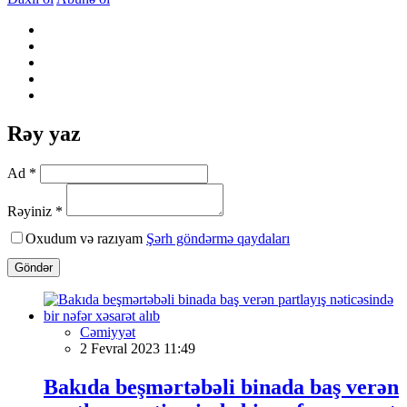
Rəy yaz
Ad *
Rəyiniz *
Oxudum və razıyam
Şərh göndərmə qaydaları
Göndər
Cəmiyyət
2 Fevral 2023 11:49
Bakıda beşmərtəbəli binada baş verən