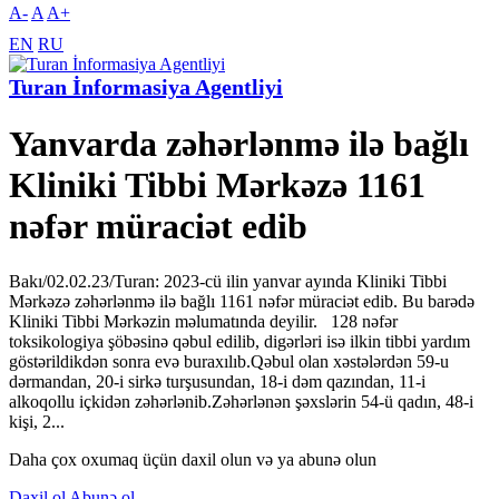
A-
A
A+
EN
RU
Turan İnformasiya Agentliyi
Yanvarda zəhərlənmə ilə bağlı
Kliniki Tibbi Mərkəzə 1161
nəfər müraciət edib
Bakı/02.02.23/Turan: 2023-cü ilin yanvar ayında Kliniki Tibbi
Mərkəzə zəhərlənmə ilə bağlı 1161 nəfər müraciət edib. Bu barədə
Kliniki Tibbi Mərkəzin məlumatında deyilir. 128 nəfər
toksikologiya şöbəsinə qəbul edilib, digərləri isə ilkin tibbi yardım
göstərildikdən sonra evə buraxılıb.Qəbul olan xəstələrdən 59-u
dərmandan, 20-i sirkə turşusundan, 18-i dəm qazından, 11-i
alkoqollu içkidən zəhərlənib.Zəhərlənən şəxslərin 54-ü qadın, 48-i
kişi, 2...
Daha çox oxumaq üçün daxil olun və ya abunə olun
Daxil ol
Abunə ol