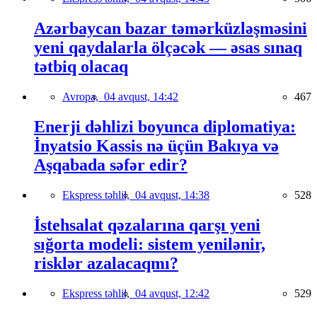
Azərbaycan bazar təmərküzləşməsini
yeni qaydalarla ölçəcək — əsas sınaq
tətbiq olacaq
Avropa,
04 avqust, 14:42
467
Enerji dəhlizi boyunca diplomatiya:
İnyatsio Kassis nə üçün Bakıya və
Aşqabada səfər edir?
Ekspress təhlil,
04 avqust, 14:38
528
İstehsalat qəzalarına qarşı yeni
sığorta modeli: sistem yenilənir,
risklər azalacaqmı?
Ekspress təhlil,
04 avqust, 12:42
529