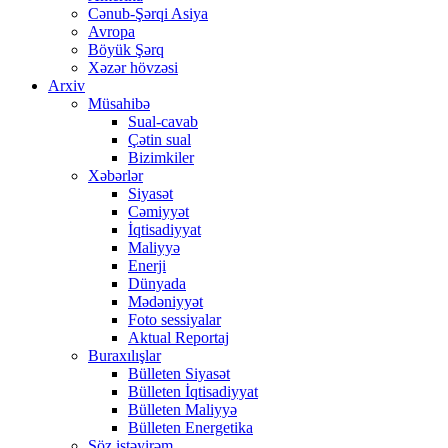
Cənub-Şərqi Asiya
Avropa
Böyük Şərq
Xəzər hövzəsi
Arxiv
Müsahibə
Sual-cavab
Çətin sual
Bizimkiler
Xəbərlər
Siyasət
Cəmiyyət
İqtisadiyyat
Maliyyə
Enerji
Dünyada
Mədəniyyət
Foto sessiyalar
Aktual Reportaj
Buraxılışlar
Bülleten Siyasət
Bülleten İqtisadiyyat
Bülleten Maliyyə
Bülleten Energetika
Söz istəyirəm