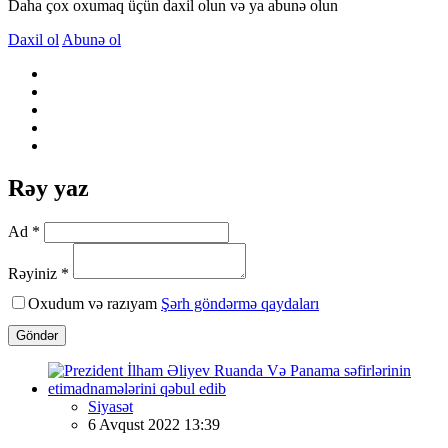
Daha çox oxumaq üçün daxil olun və ya abunə olun
Daxil ol
Abunə ol
Rəy yaz
Ad *
Rəyiniz *
Oxudum və razıyam
Şərh göndərmə qaydaları
Göndər
Siyasət
6 Avqust 2022 13:39