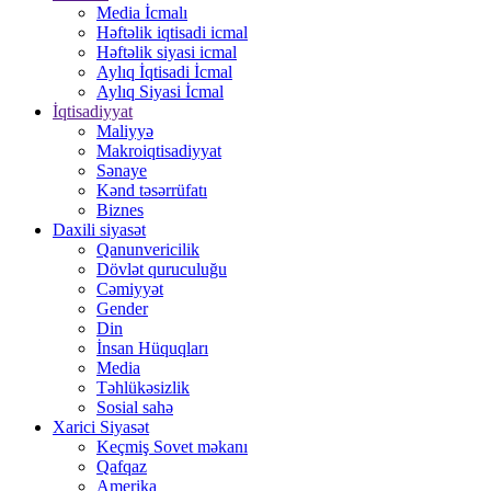
Media İcmalı
Həftəlik iqtisadi icmal
Həftəlik siyasi icmal
Aylıq İqtisadi İcmal
Aylıq Siyasi İcmal
İqtisadiyyat
Maliyyə
Makroiqtisadiyyat
Sənaye
Kənd təsərrüfatı
Biznes
Daxili siyasət
Qanunvericilik
Dövlət quruculuğu
Cəmiyyət
Gender
Din
İnsan Hüquqları
Media
Təhlükəsizlik
Sosial sahə
Xarici Siyasət
Keçmiş Sovet məkanı
Qafqaz
Amerika