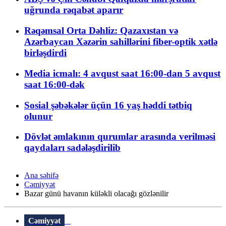
uğrunda rəqabət aparır
Rəqəmsal Orta Dəhliz: Qazaxıstan və
Azərbaycan Xəzərin sahillərini fiber-optik xətlə
birləşdirdi
Media icmalı: 4 avqust saat 16:00-dan 5 avqust
saat 16:00-dək
Sosial şəbəkələr üçün 16 yaş həddi tətbiq
olunur
Dövlət əmlakının qurumlar arasında verilməsi
qaydaları sadələşdirilib
Ana səhifə
Cəmiyyət
Bazar günü havanın küləkli olacağı gözlənilir
Cəmiyyət