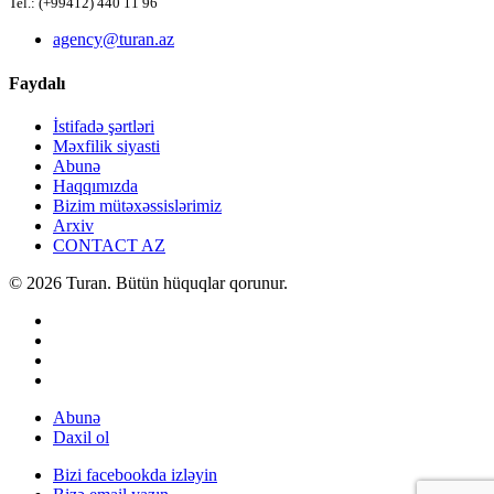
Tel.: (+99412) 440 11 96
agency@turan.az
Faydalı
İstifadə şərtləri
Məxfilik siyasti
Abunə
Haqqımızda
Bizim mütəxəssislərimiz
Arxiv
CONTACT AZ
© 2026 Turan. Bütün hüquqlar qorunur.
Abunə
Daxil ol
Bizi facebookda izləyin