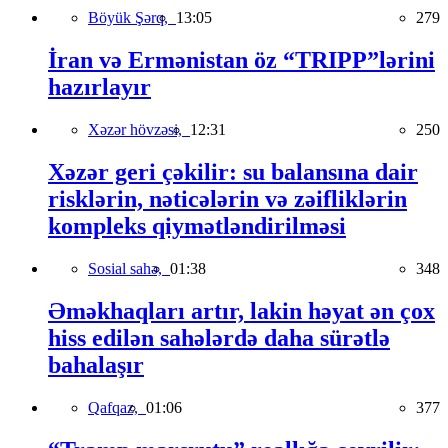
Böyük Şərq,
13:05
279
İran və Ermənistan öz “TRIPP”lərini
hazırlayır
Xəzər hövzəsi,
12:31
250
Xəzər geri çəkilir: su balansına dair
risklərin, nəticələrin və zəifliklərin
kompleks qiymətləndirilməsi
Sosial sahə,
01:38
348
Əməkhaqları artır, lakin həyat ən çox
hiss edilən sahələrdə daha sürətlə
bahalaşır
Qafqaz,
01:06
377