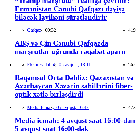
“Tramp marşrutu” reallığa çevrilir:
Ermənistan Cənubi Qafqazı dəyişə
biləcək layihəni sürətləndirir
Qafqaz,
00:32
419
ABŞ və Çin Cənubi Qafqazda
marşrutlar uğrunda rəqabət aparır
Ekspress təhlil,
05 avqust, 18:11
562
Rəqəmsal Orta Dəhliz: Qazaxıstan və
Azərbaycan Xəzərin sahillərini fiber-
optik xətlə birləşdirdi
Media İcmalı,
05 avqust, 16:37
473
Media icmalı: 4 avqust saat 16:00-dan
5 avqust saat 16:00-dək