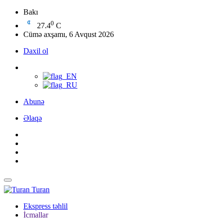
Bakı
0
27.4
C
Cümə axşamı, 6 Avqust 2026
Daxil ol
Abunə
Əlaqə
Turan
Ekspress təhlil
İcmallar