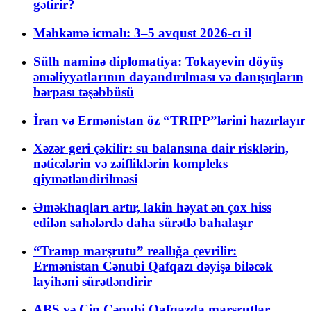
gətirir?
Məhkəmə icmalı: 3–5 avqust 2026-cı il
Sülh naminə diplomatiya: Tokayevin döyüş
əməliyyatlarının dayandırılması və danışıqların
bərpası təşəbbüsü
İran və Ermənistan öz “TRIPP”lərini hazırlayır
Xəzər geri çəkilir: su balansına dair risklərin,
nəticələrin və zəifliklərin kompleks
qiymətləndirilməsi
Əməkhaqları artır, lakin həyat ən çox hiss
edilən sahələrdə daha sürətlə bahalaşır
“Tramp marşrutu” reallığa çevrilir:
Ermənistan Cənubi Qafqazı dəyişə biləcək
layihəni sürətləndirir
ABŞ və Çin Cənubi Qafqazda marşrutlar