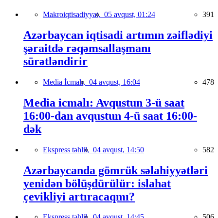
Makroiqtisadiyyat,
05 avqust, 01:24
391
Azərbaycan iqtisadi artımın zəiflədiyi
şəraitdə rəqəmsallaşmanı
sürətləndirir
Media İcmalı,
04 avqust, 16:04
478
Media icmalı: Avqustun 3-ü saat
16:00-dan avqustun 4-ü saat 16:00-
dək
Ekspress təhlil,
04 avqust, 14:50
582
Azərbaycanda gömrük səlahiyyətləri
yenidən bölüşdürülür: islahat
çevikliyi artıracaqmı?
Ekspress təhlil,
04 avqust, 14:45
506