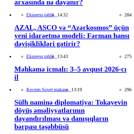
arxasında nə dayanır?
Ekspress təhlil,
14:32
284
AZAL, ASCO və “Azərkosmos” üçün
yeni idarəetmə modeli: Fərman hansı
dəyişiklikləri gətirir?
Ekspress təhlil,
13:43
275
Məhkəmə icmalı: 3–5 avqust 2026-cı
il
Keçmiş Sovet məkanı,
13:19
296
Sülh naminə diplomatiya: Tokayevin
döyüş əməliyyatlarının
dayandırılması və danışıqların
bərpası təşəbbüsü