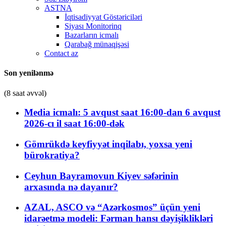
ASTNA
İqtisadiyyat Göstəriciləri
Siyası Monitorinq
Bazarların icmalı
Qarabağ münaqişəsi
Contact az
Son yenilənmə
(8 saat əvvəl)
Media icmalı: 5 avqust saat 16:00-dan 6 avqust
2026-cı il saat 16:00-dək
Gömrükdə keyfiyyət inqilabı, yoxsa yeni
bürokratiya?
Ceyhun Bayramovun Kiyev səfərinin
arxasında nə dayanır?
AZAL, ASCO və “Azərkosmos” üçün yeni
idarəetmə modeli: Fərman hansı dəyişiklikləri