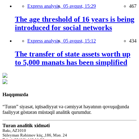
Express analysis,
05 avqust, 15:29
467
The age threshold of 16 years is being
introduced for social networks
Express analysis,
05 avqust, 15:12
434
The transfer of state assets worth up
to 5,000 manats has been simplified
Haqqımızda
“Turan” siyasət, iqtisadiyyat və cəmiyyət həyatının qovuşuğunda
fəaliyyət göstərən müstəqil analitik qurumdur.
Turan analitik xidməti
Bakı, AZ1010
Süleyman Rəhimov küç.,186, Mən. 24