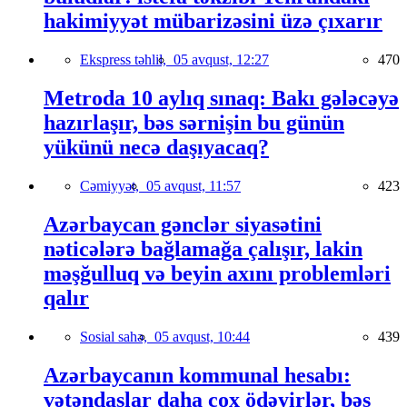
hakimiyyət mübarizəsini üzə çıxarır
Ekspress təhlil,
05 avqust, 12:27
470
Metroda 10 aylıq sınaq: Bakı gələcəyə
hazırlaşır, bəs sərnişin bu günün
yükünü necə daşıyacaq?
Cəmiyyət,
05 avqust, 11:57
423
Azərbaycan gənclər siyasətini
nəticələrə bağlamağa çalışır, lakin
məşğulluq və beyin axını problemləri
qalır
Sosial sahə,
05 avqust, 10:44
439
Azərbaycanın kommunal hesabı:
vətəndaşlar daha çox ödəyirlər, bəs