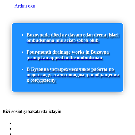
Ardını oxu
Buzovnada dörd ay davam edən drenaj işləri
ombudsmana müraciətə səbəb olub
Four-month drainage works in Buzovna
prompt an appeal to the ombudsman
В Бузовна четырехмесячные работы по
водоотводу стали поводом для обращения
к омбудсмену
Bizi sosial şəbəkələrdə izləyin