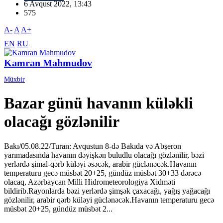
6 Avqust 2022, 13:43
575
A-
A
A+
EN
RU
Kamran Mahmudov
Müxbir
Bazar günü havanın küləkli
olacağı gözlənilir
Bakı/05.08.22/Turan: Avqustun 8-də Bakıda və Abşeron
yarımadasında havanın dəyişkən buludlu olacağı gözlənilir, bəzi
yerlərdə şimal-qərb küləyi əsəcək, arabir güclənəcək.Havanın
temperaturu gecə müsbət 20+25, gündüz müsbət 30+33 dərəcə
olacaq, Azərbaycan Milli Hidrometeorologiya Xidməti
bildirib.Rayonlarda bəzi yerlərdə şimşək çaxacağı, yağış yağacağı
gözlənilir, arabir qərb küləyi güclənəcək.Havanın temperaturu gecə
müsbət 20+25, gündüz müsbət 2...