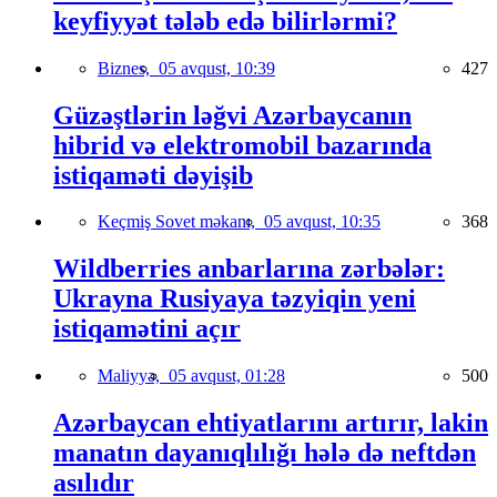
keyfiyyət tələb edə bilirlərmi?
Biznes,
05 avqust, 10:39
427
Güzəştlərin ləğvi Azərbaycanın
hibrid və elektromobil bazarında
istiqaməti dəyişib
Keçmiş Sovet məkanı,
05 avqust, 10:35
368
Wildberries anbarlarına zərbələr:
Ukrayna Rusiyaya təzyiqin yeni
istiqamətini açır
Maliyyə,
05 avqust, 01:28
500
Azərbaycan ehtiyatlarını artırır, lakin
manatın dayanıqlılığı hələ də neftdən
asılıdır