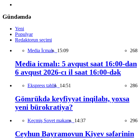
Gündəmdə
Yeni
Populyar
Redaktorun seçimi
Media İcmalı,
15:09
268
Media icmalı: 5 avqust saat 16:00-dan
6 avqust 2026-cı il saat 16:00-dək
Ekspress təhlil,
14:51
286
Gömrükdə keyfiyyət inqilabı, yoxsa
yeni bürokratiya?
Keçmiş Sovet məkanı,
14:37
296
Ceyhun Bayramovun Kiyev səfərinin