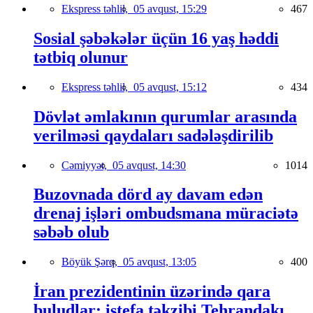
Ekspress təhlil,
05 avqust, 15:29
467
Sosial şəbəkələr üçün 16 yaş həddi
tətbiq olunur
Ekspress təhlil,
05 avqust, 15:12
434
Dövlət əmlakının qurumlar arasında
verilməsi qaydaları sadələşdirilib
Cəmiyyət,
05 avqust, 14:30
1014
Buzovnada dörd ay davam edən
drenaj işləri ombudsmana müraciətə
səbəb olub
Böyük Şərq,
05 avqust, 13:05
400
İran prezidentinin üzərində qara
buludlar: istefa təkzibi Tehrandakı