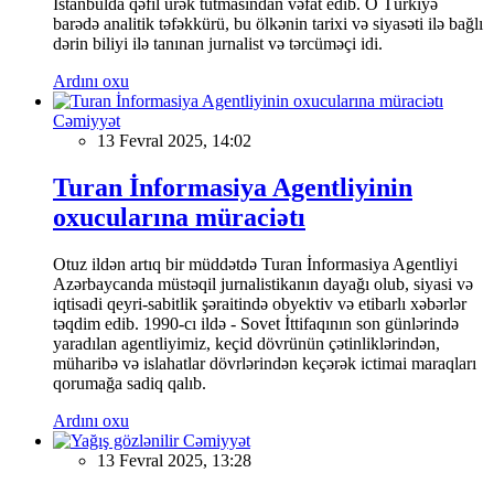
İstanbulda qəfil ürək tutmasından vəfat edib. O Türkiyə
barədə analitik təfəkkürü, bu ölkənin tarixi və siyasəti ilə bağlı
dərin biliyi ilə tanınan jurnalist və tərcüməçi idi.
Ardını oxu
Cəmiyyət
13 Fevral 2025, 14:02
Turan İnformasiya Agentliyinin
oxucularına müraciətı
Otuz ildən artıq bir müddətdə Turan İnformasiya Agentliyi
Azərbaycanda müstəqil jurnalistikanın dayağı olub, siyasi və
iqtisadi qeyri-sabitlik şəraitində obyektiv və etibarlı xəbərlər
təqdim edib. 1990-cı ildə - Sovet İttifaqının son günlərində
yaradılan agentliyimiz, keçid dövrünün çətinliklərindən,
müharibə və islahatlar dövrlərindən keçərək ictimai maraqları
qorumağa sadiq qalıb.
Ardını oxu
Cəmiyyət
13 Fevral 2025, 13:28