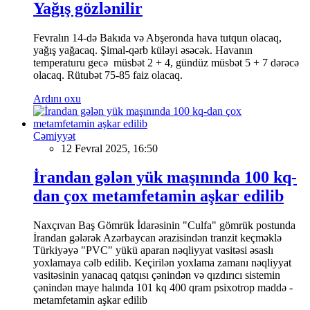
Yağış gözlənilir
Fevralın 14-də Bakıda və Abşeronda hava tutqun olacaq,
yağış yağacaq. Şimal-qərb küləyi əsəcək. Havanın
temperaturu gecə müsbət 2 + 4, gündüz müsbət 5 + 7 dərəcə
olacaq. Rütubət 75-85 faiz olacaq.
Ardını oxu
Cəmiyyət
12 Fevral 2025, 16:50
İrandan gələn yük maşınında 100 kq-
dan çox metamfetamin aşkar edilib
Naxçıvan Baş Gömrük İdarəsinin "Culfa" gömrük postunda
İrandan gələrək Azərbaycan ərazisindən tranzit keçməklə
Türkiyəyə "PVC" yükü aparan nəqliyyat vasitəsi əsaslı
yoxlamaya cəlb edilib. Keçirilən yoxlama zamanı nəqliyyat
vasitəsinin yanacaq qatqısı çənindən və qızdırıcı sistemin
çənindən maye halında 101 kq 400 qram psixotrop maddə -
metamfetamin aşkar edilib