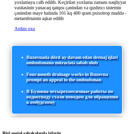
yoxlamaya cəlb edilib. Keçirilən yoxlama zamanı nəqliyyat
vasitəsinin yanacaq qatqısı çənindən və qızdırıcı sistemin
çənindən maye halında 101 kq 400 qram psixotrop maddə -
metamfetamin aşkar edilib
Ardını oxu
Buzovnada dörd ay davam edən drenaj işləri
ombudsmana müraciətə səbəb olub
Four-month drainage works in Buzovna
prompt an appeal to the ombudsman
В Бузовна четырехмесячные работы по
водоотводу стали поводом для обращения
к омбудсмену
Bizi sosial şəbəkələrdə izləyin