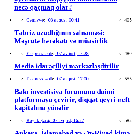
necə qaçmaq olar?
Cəmiyyət,
08 avqust, 00:41
405
Təbriz azadlığının salnaməsi:
Məşrutə hərəkatı və müasirlik
Ekspress təhlil,
07 avqust, 17:28
480
Media idarəçiliyi mərkəzləşdirilir
Ekspress təhlil,
07 avqust, 17:00
555
Bakı investisiya forumunu daimi
platformaya çevirir, diqqət qeyri-neft
kapitalına yönəlir
Böyük Şərq,
07 avqust, 16:27
582
Ankara, İslamabad və Ər-Riyad kimə