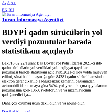
A-
A
A+
EN
RU
Turan İnformasiya Agentliyi
BDYPİ qadın sürücülərin yol
verdiyi pozuntular barədə
statistikanı açıqlayıb
Bakı/16.02.22/Turan: Baş Dövlət Yol Polisi İdarəsi 2021-ci ildə
qadın sürücülərin yol verdikləri yol-nəqliyyat qaydalarının
pozulması barədə statistikanı açıqlayıb.2021-ci ildə yolda müəyyən
edilmiş sürət həddini aşmağa görə 84381 qadın sürücü barəsində
elektron qərar çıxarılıb.Təhlükəsizlik kəmərini bağlamadan
avtomobili idarə etməyə görə 5494, yolayrıcını keçmə qaydalarının
pozulmasına görə 1363, svetoforun və ya nizamlayıcının
qadağanedici işa...
Daha çox oxumaq üçün daxil olun və ya abunə olun
Daxil ol
Abunə ol