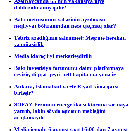
Azərbaycanda 65 min vakansiya niyə
doldurulmamış qalır?
Bakı metrosunun xətlərinin ayrılması:
nəqliyyat böhranından necə qaçmaq olar?
Təbriz azadlığının salnaməsi: Məşrutə hərəkatı
və müasirlik
Media idarəçiliyi mərkəzləşdirilir
Bakı investisiya forumunu daimi platformaya
çevirir, diqqət qeyri-neft kapitalına yönəlir
Ankara, İslamabad və Ər-Riyad kimə qarşı
birləşir?
SOFAZ Perunun energetika sektoruna sərmayə
yatırıb, lakin sövdələşmənin məbləğini
açıqlamayıb
Media icmalı: 6 avqust saat 16:00-dan 7 avqust