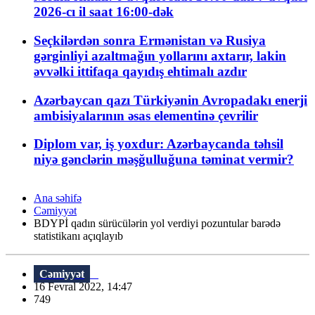
2026-cı il saat 16:00-dək
Seçkilərdən sonra Ermənistan və Rusiya
gərginliyi azaltmağın yollarını axtarır, lakin
əvvəlki ittifaqa qayıdış ehtimalı azdır
Azərbaycan qazı Türkiyənin Avropadakı enerji
ambisiyalarının əsas elementinə çevrilir
Diplom var, iş yoxdur: Azərbaycanda təhsil
niyə gənclərin məşğulluğuna təminat vermir?
Ana səhifə
Cəmiyyət
BDYPİ qadın sürücülərin yol verdiyi pozuntular barədə
statistikanı açıqlayıb
Cəmiyyət
16 Fevral 2022, 14:47
749