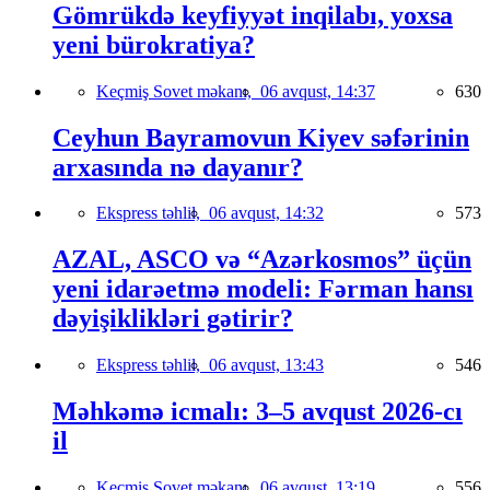
Gömrükdə keyfiyyət inqilabı, yoxsa
yeni bürokratiya?
Keçmiş Sovet məkanı,
06 avqust, 14:37
630
Ceyhun Bayramovun Kiyev səfərinin
arxasında nə dayanır?
Ekspress təhlil,
06 avqust, 14:32
573
AZAL, ASCO və “Azərkosmos” üçün
yeni idarəetmə modeli: Fərman hansı
dəyişiklikləri gətirir?
Ekspress təhlil,
06 avqust, 13:43
546
Məhkəmə icmalı: 3–5 avqust 2026-cı
il
Keçmiş Sovet məkanı,
06 avqust, 13:19
556