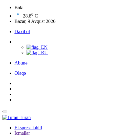
Bakı
0
28.8
C
Bazar, 9 Avqust 2026
Daxil ol
Abunə
Əlaqə
Turan
Ekspress təhlil
İcmallar