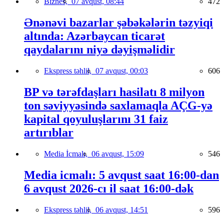
Biznes,
07 avqust, 08:44
472
Ənənəvi bazarlar şəbəkələrin təzyiqi
altında: Azərbaycan ticarət
qaydalarını niyə dəyişməlidir
Ekspress təhlil,
07 avqust, 00:03
606
BP və tərəfdaşları hasilatı 8 milyon
ton səviyyəsində saxlamaqla AÇG-yə
kapital qoyuluşlarını 31 faiz
artırıblar
Media İcmalı,
06 avqust, 15:09
546
Media icmalı: 5 avqust saat 16:00-dan
6 avqust 2026-cı il saat 16:00-dək
Ekspress təhlil,
06 avqust, 14:51
596