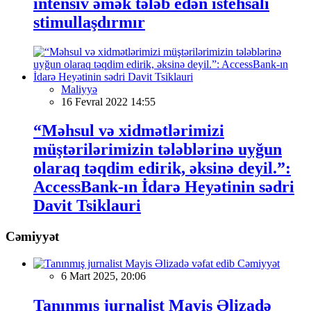
intensiv əmək tələb edən istehsalı
stimullaşdırmır
Maliyyə
16 Fevral 2022 14:55
“Məhsul və xidmətlərimizi
müştərilərimizin tələblərinə uyğun
olaraq təqdim edirik, əksinə deyil.”:
AccessBank-ın İdarə Heyətinin sədri
Davit Tsiklauri
Cəmiyyət
Cəmiyyət
6 Mart 2025, 20:06
Tanınmış jurnalist Mayis Əlizadə