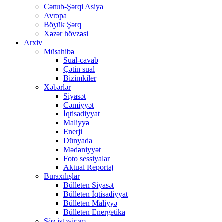
Cənub-Şərqi Asiya
Avropa
Böyük Şərq
Xəzər hövzəsi
Arxiv
Müsahibə
Sual-cavab
Çətin sual
Bizimkiler
Xəbərlər
Siyasət
Cəmiyyət
İqtisadiyyat
Maliyyə
Enerji
Dünyada
Mədəniyyət
Foto sessiyalar
Aktual Reportaj
Buraxılışlar
Bülleten Siyasət
Bülleten İqtisadiyyat
Bülleten Maliyyə
Bülleten Energetika
Söz istəyirəm