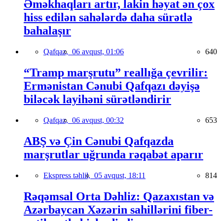
Əməkhaqları artır, lakin həyat ən çox
hiss edilən sahələrdə daha sürətlə
bahalaşır
Qafqaz,
06 avqust, 01:06
640
“Tramp marşrutu” reallığa çevrilir:
Ermənistan Cənubi Qafqazı dəyişə
biləcək layihəni sürətləndirir
Qafqaz,
06 avqust, 00:32
653
ABŞ və Çin Cənubi Qafqazda
marşrutlar uğrunda rəqabət aparır
Ekspress təhlil,
05 avqust, 18:11
814
Rəqəmsal Orta Dəhliz: Qazaxıstan və
Azərbaycan Xəzərin sahillərini fiber-