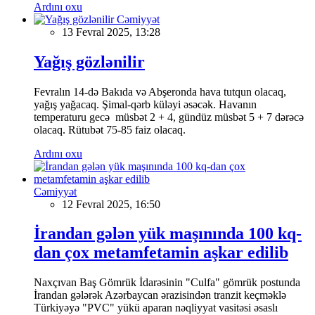
Ardını oxu
Cəmiyyət
13 Fevral 2025, 13:28
Yağış gözlənilir
Fevralın 14-də Bakıda və Abşeronda hava tutqun olacaq,
yağış yağacaq. Şimal-qərb küləyi əsəcək. Havanın
temperaturu gecə müsbət 2 + 4, gündüz müsbət 5 + 7 dərəcə
olacaq. Rütubət 75-85 faiz olacaq.
Ardını oxu
Cəmiyyət
12 Fevral 2025, 16:50
İrandan gələn yük maşınında 100 kq-
dan çox metamfetamin aşkar edilib
Naxçıvan Baş Gömrük İdarəsinin "Culfa" gömrük postunda
İrandan gələrək Azərbaycan ərazisindən tranzit keçməklə
Türkiyəyə "PVC" yükü aparan nəqliyyat vasitəsi əsaslı