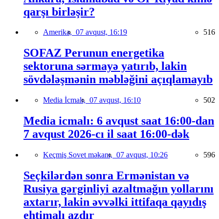
qarşı birləşir?
Amerika,
07 avqust, 16:19
516
SOFAZ Perunun energetika
sektoruna sərmayə yatırıb, lakin
sövdələşmənin məbləğini açıqlamayıb
Media İcmalı,
07 avqust, 16:10
502
Media icmalı: 6 avqust saat 16:00-dan
7 avqust 2026-cı il saat 16:00-dək
Keçmiş Sovet məkanı,
07 avqust, 10:26
596
Seçkilərdən sonra Ermənistan və
Rusiya gərginliyi azaltmağın yollarını
axtarır, lakin əvvəlki ittifaqa qayıdış
ehtimalı azdır