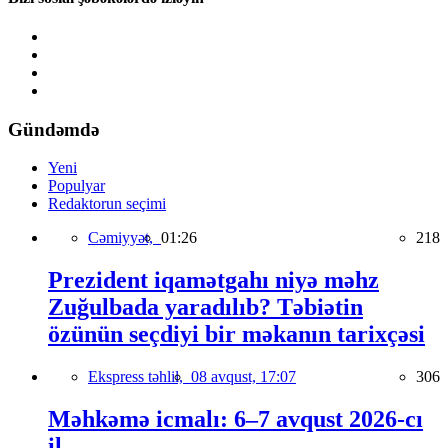
Gündəmdə
Yeni
Populyar
Redaktorun seçimi
Cəmiyyət,
01:26
218
Prezident iqamətgahı niyə məhz
Zuğulbada yaradılıb? Təbiətin
özünün seçdiyi bir məkanın tarixçəsi
Ekspress təhlil,
08 avqust, 17:07
306
Məhkəmə icmalı: 6–7 avqust 2026-cı
il