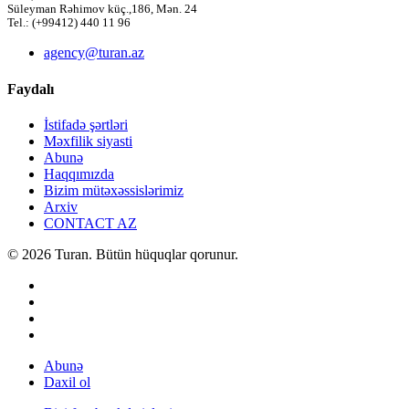
Süleyman Rəhimov küç.,186, Mən. 24
Tel.: (+99412) 440 11 96
agency@turan.az
Faydalı
İstifadə şərtləri
Məxfilik siyasti
Abunə
Haqqımızda
Bizim mütəxəssislərimiz
Arxiv
CONTACT AZ
© 2026 Turan. Bütün hüquqlar qorunur.
Abunə
Daxil ol