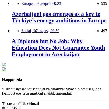
Europe,
07 avqust, 09:23
535
Azerbaijani gas emerges as a key to
Türkiye’s energy ambitions in Europe
Social,
07 avqust, 08:59
497
A Diploma but No Job: Why
Education Does Not Guarantee Youth
Employment in Azerbaijan
Haqqımızda
“Turan” siyasət, iqtisadiyyat və cəmiyyət həyatının qovuşuğunda
fəaliyyət göstərən müstəqil analitik qurumdur.
Turan analitik xidməti
Bakı, AZ1010