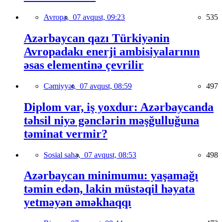
Avropa,
07 avqust, 09:23
535
Azərbaycan qazı Türkiyənin
Avropadakı enerji ambisiyalarının
əsas elementinə çevrilir
Cəmiyyət,
07 avqust, 08:59
497
Diplom var, iş yoxdur: Azərbaycanda
təhsil niyə gənclərin məşğulluğuna
təminat vermir?
Sosial sahə,
07 avqust, 08:53
498
Azərbaycan minimumu: yaşamağı
təmin edən, lakin müstəqil həyata
yetməyən əməkhaqqı