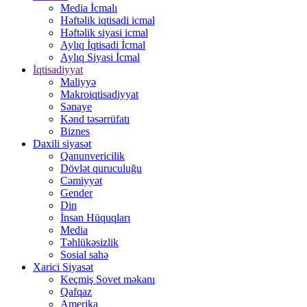
Media İcmalı
Həftəlik iqtisadi icmal
Həftəlik siyasi icmal
Aylıq İqtisadi İcmal
Aylıq Siyasi İcmal
İqtisadiyyat
Maliyyə
Makroiqtisadiyyat
Sənaye
Kənd təsərrüfatı
Biznes
Daxili siyasət
Qanunvericilik
Dövlət quruculuğu
Cəmiyyət
Gender
Din
İnsan Hüquqları
Media
Təhlükəsizlik
Sosial sahə
Xarici Siyasət
Keçmiş Sovet məkanı
Qafqaz
Amerika