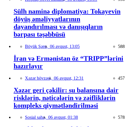
Sülh naminə diplomatiya: Tokayevin
döyüş əməliyyatlarının
dayandırılması və danışıqların
bərpası təşəbbüsü
Böyük Şərq,
06 avqust, 13:05
588
İran və Ermənistan öz “TRIPP”lərini
hazırlayır
Xəzər hövzəsi,
06 avqust, 12:31
457
Xəzər geri çəkilir: su balansına dair
risklərin, nəticələrin və zəifliklərin
kompleks qiymətləndirilməsi
Sosial sahə,
06 avqust, 01:38
578