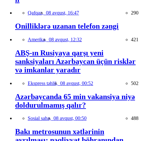
Qafqaz,
08 avqust, 16:47
290
Onilliklərə uzanan telefon zəngi
Amerika,
08 avqust, 12:32
421
ABŞ-ın Rusiyaya qarşı yeni
sanksiyaları Azərbaycan üçün risklər
və imkanlar yaradır
Ekspress təhlil,
08 avqust, 00:52
502
Azərbaycanda 65 min vakansiya niyə
doldurulmamış qalır?
Sosial sahə,
08 avqust, 00:50
488
Bakı metrosunun xətlərinin
ayrılması: nəqliyyat böhranından