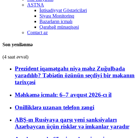
ASTNA
İqtisadiyyat Göstəriciləri
Siyası Monitorinq
Bazarların icmalı
Qarabağ münaqişəsi
Contact az
Son yenilənmə
(4 saat əvvəl)
Prezident iqamətgahı niyə məhz Zuğulbada
yaradılıb? Təbiətin özünün seçdiyi bir məkanın
tarixçəsi
Məhkəmə icmalı: 6–7 avqust 2026-cı il
Onilliklərə uzanan telefon zəngi
ABŞ-ın Rusiyaya qarşı yeni sanksiyaları
Azərbaycan üçün risklər və imkanlar yaradır