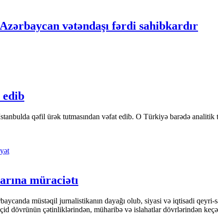
i Azərbaycan vətəndaşı fərdi sahibkardır
 edib
tanbulda qəfil ürək tutmasından vəfat edib. O Türkiyə barədə analitik təfə
yət
arına müraciətı
ycanda müstəqil jurnalistikanın dayağı olub, siyasi və iqtisadi qeyri-sa
keçid dövrünün çətinliklərindən, müharibə və islahatlar dövrlərindən keç