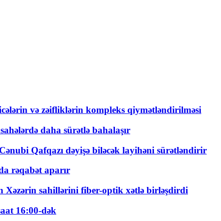
ticələrin və zəifliklərin kompleks qiymətləndirilməsi
 sahələrdə daha sürətlə bahalaşır
ənubi Qafqazı dəyişə biləcək layihəni sürətləndirir
a rəqabət aparır
zərin sahillərini fiber-optik xətlə birləşdirdi
saat 16:00-dək