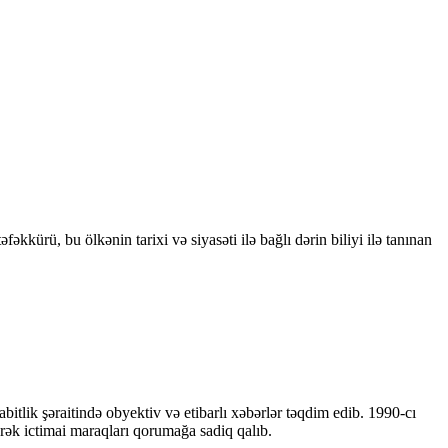
kkürü, bu ölkənin tarixi və siyasəti ilə bağlı dərin biliyi ilə tanınan
bitlik şəraitində obyektiv və etibarlı xəbərlər təqdim edib. 1990-cı
ərək ictimai maraqları qorumağa sadiq qalıb.