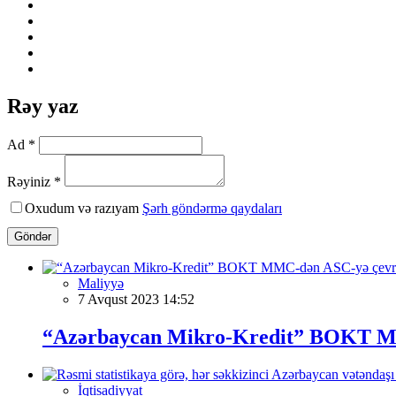
Rəy yaz
Ad *
Rəyiniz *
Oxudum və razıyam
Şərh göndərmə qaydaları
Göndər
Maliyyə
7 Avqust 2023 14:52
“Azərbaycan Mikro-Kredit” BOKT MM
İqtisadiyyat