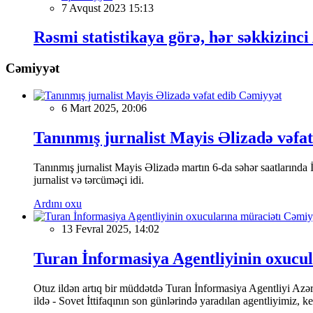
7 Avqust 2023 15:13
Rəsmi statistikaya görə, hər səkkizinc
Cəmiyyət
Cəmiyyət
6 Mart 2025, 20:06
Tanınmış jurnalist Mayis Əlizadə vəfat
Tanınmış jurnalist Mayis Əlizadə martın 6-da səhər saatlarında İs
jurnalist və tərcüməçi idi.
Ardını oxu
Cəmiy
13 Fevral 2025, 14:02
Turan İnformasiya Agentliyinin oxucul
Otuz ildən artıq bir müddətdə Turan İnformasiya Agentliyi Azərba
ildə - Sovet İttifaqının son günlərində yaradılan agentliyimiz, 