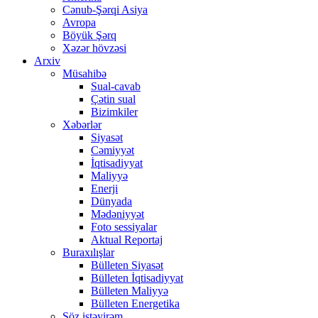
Cənub-Şərqi Asiya
Avropa
Böyük Şərq
Xəzər hövzəsi
Arxiv
Müsahibə
Sual-cavab
Çətin sual
Bizimkiler
Xəbərlər
Siyasət
Cəmiyyət
İqtisadiyyat
Maliyyə
Enerji
Dünyada
Mədəniyyət
Foto sessiyalar
Aktual Reportaj
Buraxılışlar
Bülleten Siyasət
Bülleten İqtisadiyyat
Bülleten Maliyyə
Bülleten Energetika
Söz istəyirəm