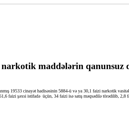
 narkotik maddələrin qanunsuz d
nmış 19533 cinayət hadisəsinin 5884-ü və ya 30,1 faizi narkotik vasitə
,6 faizi şəxsi istifadə üçün, 34 faizi isə satış məqsədilə törədilib, 2,