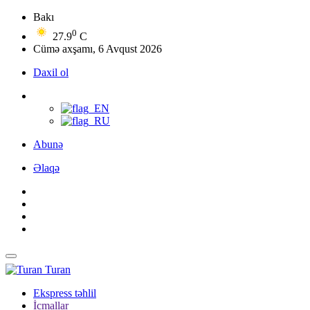
Bakı
0
27.9
C
Cümə axşamı, 6 Avqust 2026
Daxil ol
Abunə
Əlaqə
Turan
Ekspress təhlil
İcmallar