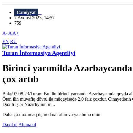
Cəmiyyət
7 Avqust 2023, 14:57
759
A-
A
A+
EN
RU
Turan İnformasiya Agentliyi
Birinci yarımildə Azərbaycanda
çox artıb
Bakı/07.08.23/Turan: Bu ilin birinci yarısında Azərbaycanda qeydə alı
Ötən ilin müvafiq dövrü ilə müqayisədə 2,0 faiz çoxdur. Cinayətlərin 61
Daxili İşlər Nazirliyinin m...
Daha çox oxumaq üçün daxil olun və ya abunə olun
Daxil ol
Abunə ol