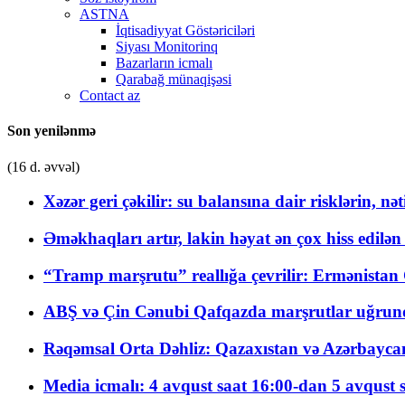
ASTNA
İqtisadiyyat Göstəriciləri
Siyası Monitorinq
Bazarların icmalı
Qarabağ münaqişəsi
Contact az
Son yenilənmə
(16 d. əvvəl)
Xəzər geri çəkilir: su balansına dair risklərin, nə
Əməkhaqları artır, lakin həyat ən çox hiss edilən
“Tramp marşrutu” reallığa çevrilir: Ermənistan C
ABŞ və Çin Cənubi Qafqazda marşrutlar uğrund
Rəqəmsal Orta Dəhliz: Qazaxıstan və Azərbaycan Xə
Media icmalı: 4 avqust saat 16:00-dan 5 avqust 