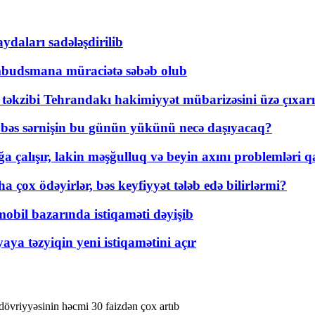
daları sadələşdirilib
mbudsmana müraciətə səbəb olub
a təkzibi Tehrandakı hakimiyyət mübarizəsini üzə çıxarı
r, bəs sərnişin bu günün yükünü necə daşıyacaq?
a çalışır, lakin məşğulluq və beyin axını problemləri qa
ox ödəyirlər, bəs keyfiyyət tələb edə bilirlərmi?
mobil bazarında istiqaməti dəyişib
ya təzyiqin yeni istiqamətini açır
övriyyəsinin həcmi 30 faizdən çox artıb