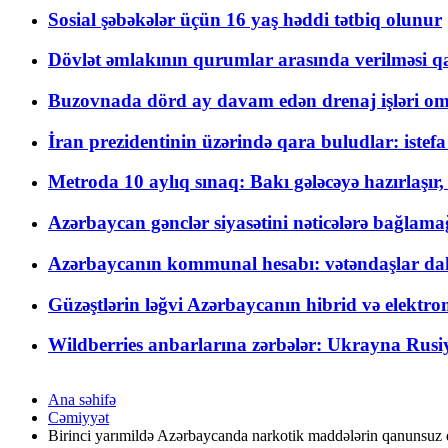
Sosial şəbəkələr üçün 16 yaş həddi tətbiq olunur
Dövlət əmlakının qurumlar arasında verilməsi qay
Buzovnada dörd ay davam edən drenaj işləri o
İran prezidentinin üzərində qara buludlar: istef
Metroda 10 aylıq sınaq: Bakı gələcəyə hazırlaşı
Azərbaycan gənclər siyasətini nəticələrə bağlamağ
Azərbaycanın kommunal hesabı: vətəndaşlar daha ç
Güzəştlərin ləğvi Azərbaycanın hibrid və elektro
Wildberries anbarlarına zərbələr: Ukrayna Rusiya
Ana səhifə
Cəmiyyət
Birinci yarımildə Azərbaycanda narkotik maddələrin qanunsuz d