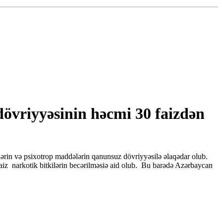
övriyyəsinin həcmi 30 faizdən
lərin və psixotrop maddələrin qanunsuz dövriyyəsilə əlaqədar olub.
8 faiz narkotik bitkilərin becərilməsiə aid olub. Bu barədə Azərbaycan