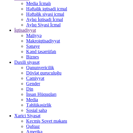
Media İcmalı
Həftəlik iqtisadi icmal
Həftəlik siyasi icmal
Aylıq İqtisadi İcmal
Aylıq Siyasi İcmal
İqtisadiyyat
Maliyyə
Makroiqtisadiyyat
Sənaye
Kənd təsərrüfatı
Biznes
Daxili siyasət
Qanunvericilik
Dövlət quruculuğu
Cəmiyyət
Gender
Din
İnsan Hüquqları
Media
Təhlükəsizlik
Sosial sahə
Xarici Siyasət
Keçmiş Sovet məkanı
Qafqaz
Amerika