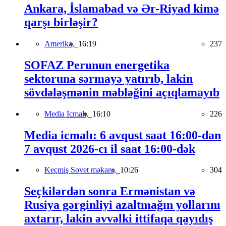
Ankara, İslamabad və Ər-Riyad kimə
qarşı birləşir?
Amerika,
16:19
237
SOFAZ Perunun energetika
sektoruna sərmayə yatırıb, lakin
sövdələşmənin məbləğini açıqlamayıb
Media İcmalı,
16:10
226
Media icmalı: 6 avqust saat 16:00-dan
7 avqust 2026-cı il saat 16:00-dək
Keçmiş Sovet məkanı,
10:26
304
Seçkilərdən sonra Ermənistan və
Rusiya gərginliyi azaltmağın yollarını
axtarır, lakin əvvəlki ittifaqa qayıdış