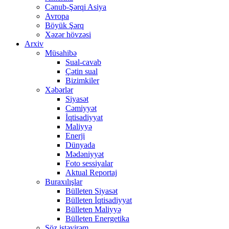
Cənub-Şərqi Asiya
Avropa
Böyük Şərq
Xəzər hövzəsi
Arxiv
Müsahibə
Sual-cavab
Çətin sual
Bizimkiler
Xəbərlər
Siyasət
Cəmiyyət
İqtisadiyyat
Maliyyə
Enerji
Dünyada
Mədəniyyət
Foto sessiyalar
Aktual Reportaj
Buraxılışlar
Bülleten Siyasət
Bülleten İqtisadiyyat
Bülleten Maliyyə
Bülleten Energetika
Söz istəyirəm