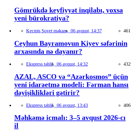
Gömrükdə keyfiyyət inqilabı, yoxsa
yeni bürokratiya?
Keçmiş Sovet məkanı,
06 avqust, 14:37
461
Ceyhun Bayramovun Kiyev səfərinin
arxasında nə dayanır?
Ekspress təhlil,
06 avqust, 14:32
432
AZAL, ASCO və “Azərkosmos” üçün
yeni idarəetmə modeli: Fərman hansı
dəyişiklikləri gətirir?
Ekspress təhlil,
06 avqust, 13:43
406
Məhkəmə icmalı: 3–5 avqust 2026-cı
il