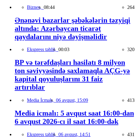
Biznes,
08:44
264
Ənənəvi bazarlar şəbəkələrin təzyiqi
altında: Azərbaycan ticarət
qaydalarını niyə dəyişməlidir
Ekspress təhlil,
00:03
320
BP və tərəfdaşları hasilatı 8 milyon
ton səviyyəsində saxlamaqla AÇG-yə
kapital qoyuluşlarını 31 faiz
artırıblar
Media İcmalı,
06 avqust, 15:09
413
Media icmalı: 5 avqust saat 16:00-dan
6 avqust 2026-cı il saat 16:00-dək
Ekspress təhlil,
06 avqust, 14:51
431