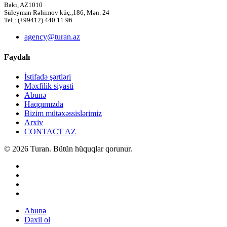
Bakı, AZ1010
Süleyman Rəhimov küç.,186, Mən. 24
Tel.: (+99412) 440 11 96
agency@turan.az
Faydalı
İstifadə şərtləri
Məxfilik siyasti
Abunə
Haqqımızda
Bizim mütəxəssislərimiz
Arxiv
CONTACT AZ
© 2026 Turan. Bütün hüquqlar qorunur.
Abunə
Daxil ol