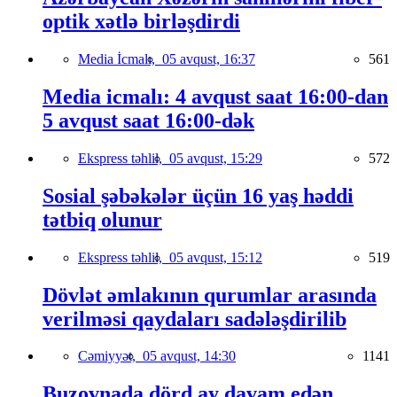
optik xətlə birləşdirdi
Media İcmalı,
05 avqust, 16:37
561
Media icmalı: 4 avqust saat 16:00-dan
5 avqust saat 16:00-dək
Ekspress təhlil,
05 avqust, 15:29
572
Sosial şəbəkələr üçün 16 yaş həddi
tətbiq olunur
Ekspress təhlil,
05 avqust, 15:12
519
Dövlət əmlakının qurumlar arasında
verilməsi qaydaları sadələşdirilib
Cəmiyyət,
05 avqust, 14:30
1141
Buzovnada dörd ay davam edən