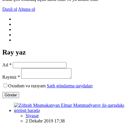
Daxil ol
Abunə ol
Rəy yaz
Ad *
Rəyiniz *
Oxudum və razıyam
Şərh göndərmə qaydaları
Göndər
Siyasət
2 Dekabr 2019 17:38