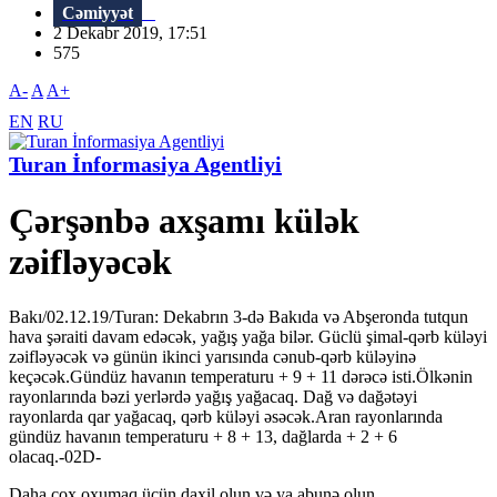
Cəmiyyət
2 Dekabr 2019, 17:51
575
A-
A
A+
EN
RU
Turan İnformasiya Agentliyi
Çərşənbə axşamı külək
zəifləyəcək
Bakı/02.12.19/Turan: Dekabrın 3-də Bakıda və Abşeronda tutqun
hava şəraiti davam edəcək, yağış yağa bilər. Güclü şimal-qərb küləyi
zəifləyəcək və günün ikinci yarısında cənub-qərb küləyinə
keçəcək.Gündüz havanın temperaturu + 9 + 11 dərəcə isti.Ölkənin
rayonlarında bəzi yerlərdə yağış yağacaq. Dağ və dağətəyi
rayonlarda qar yağacaq, qərb küləyi əsəcək.Aran rayonlarında
gündüz havanın temperaturu + 8 + 13, dağlarda + 2 + 6
olacaq.-02D-
Daha çox oxumaq üçün daxil olun və ya abunə olun