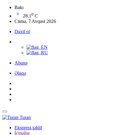
Bakı
0
28.1
C
Cümə, 7 Avqust 2026
Daxil ol
Abunə
Əlaqə
Turan
Ekspress təhlil
İcmallar