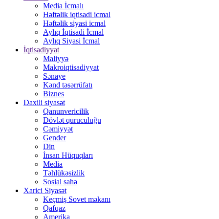
Media İcmalı
Həftəlik iqtisadi icmal
Həftəlik siyasi icmal
Aylıq İqtisadi İcmal
Aylıq Siyasi İcmal
İqtisadiyyat
Maliyyə
Makroiqtisadiyyat
Sənaye
Kənd təsərrüfatı
Biznes
Daxili siyasət
Qanunvericilik
Dövlət quruculuğu
Cəmiyyət
Gender
Din
İnsan Hüquqları
Media
Təhlükəsizlik
Sosial sahə
Xarici Siyasət
Keçmiş Sovet məkanı
Qafqaz
Amerika