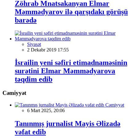
Zöhrab Mnatsakanyan Elmar
Məmmədyarov ilə qarşıdakı görüşü
barədə
Siyasət
2 Dekabr 2019 17:55
İsrailin yeni səfiri etimadnaməsinin
surətini Elmar Məmmədyarova
təqdim edib
Cəmiyyət
Cəmiyyət
6 Mart 2025, 20:06
Tanınmış jurnalist Mayis Əlizadə
vəfat edib