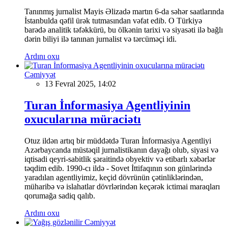
Tanınmış jurnalist Mayis Əlizadə martın 6-da səhər saatlarında
İstanbulda qəfil ürək tutmasından vəfat edib. O Türkiyə
barədə analitik təfəkkürü, bu ölkənin tarixi və siyasəti ilə bağlı
dərin biliyi ilə tanınan jurnalist və tərcüməçi idi.
Ardını oxu
Cəmiyyət
13 Fevral 2025, 14:02
Turan İnformasiya Agentliyinin
oxucularına müraciətı
Otuz ildən artıq bir müddətdə Turan İnformasiya Agentliyi
Azərbaycanda müstəqil jurnalistikanın dayağı olub, siyasi və
iqtisadi qeyri-sabitlik şəraitində obyektiv və etibarlı xəbərlər
təqdim edib. 1990-cı ildə - Sovet İttifaqının son günlərində
yaradılan agentliyimiz, keçid dövrünün çətinliklərindən,
müharibə və islahatlar dövrlərindən keçərək ictimai maraqları
qorumağa sadiq qalıb.
Ardını oxu
Cəmiyyət