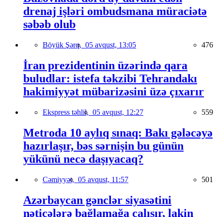
drenaj işləri ombudsmana müraciətə
səbəb olub
Böyük Şərq,
05 avqust, 13:05
476
İran prezidentinin üzərində qara
buludlar: istefa təkzibi Tehrandakı
hakimiyyət mübarizəsini üzə çıxarır
Ekspress təhlil,
05 avqust, 12:27
559
Metroda 10 aylıq sınaq: Bakı gələcəyə
hazırlaşır, bəs sərnişin bu günün
yükünü necə daşıyacaq?
Cəmiyyət,
05 avqust, 11:57
501
Azərbaycan gənclər siyasətini
nəticələrə bağlamağa çalışır, lakin