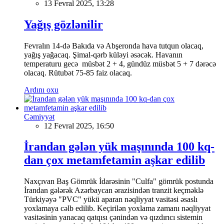
13 Fevral 2025, 13:28
Yağış gözlənilir
Fevralın 14-də Bakıda və Abşeronda hava tutqun olacaq,
yağış yağacaq. Şimal-qərb küləyi əsəcək. Havanın
temperaturu gecə müsbət 2 + 4, gündüz müsbət 5 + 7 dərəcə
olacaq. Rütubət 75-85 faiz olacaq.
Ardını oxu
Cəmiyyət
12 Fevral 2025, 16:50
İrandan gələn yük maşınında 100 kq-
dan çox metamfetamin aşkar edilib
Naxçıvan Baş Gömrük İdarəsinin "Culfa" gömrük postunda
İrandan gələrək Azərbaycan ərazisindən tranzit keçməklə
Türkiyəyə "PVC" yükü aparan nəqliyyat vasitəsi əsaslı
yoxlamaya cəlb edilib. Keçirilən yoxlama zamanı nəqliyyat
vasitəsinin yanacaq qatqısı çənindən və qızdırıcı sistemin