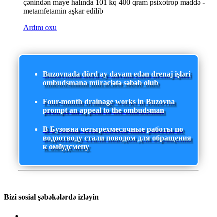
çənindən maye halında 101 kq 400 qram psixotrop maddə -
metamfetamin aşkar edilib
Ardını oxu
Buzovnada dörd ay davam edən drenaj işləri
ombudsmana müraciətə səbəb olub
Four-month drainage works in Buzovna
prompt an appeal to the ombudsman
В Бузовна четырехмесячные работы по
водоотводу стали поводом для обращения
к омбудсмену
Bizi sosial şəbəkələrdə izləyin