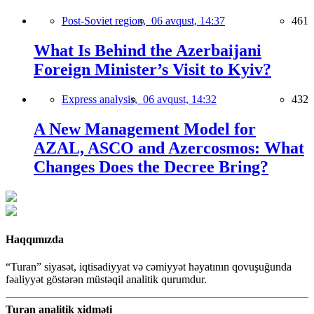
Post-Soviet region,
06 avqust, 14:37
461
What Is Behind the Azerbaijani
Foreign Minister’s Visit to Kyiv?
Express analysis,
06 avqust, 14:32
432
A New Management Model for
AZAL, ASCO and Azercosmos: What
Changes Does the Decree Bring?
Haqqımızda
“Turan” siyasət, iqtisadiyyat və cəmiyyət həyatının qovuşuğunda
fəaliyyət göstərən müstəqil analitik qurumdur.
Turan analitik xidməti