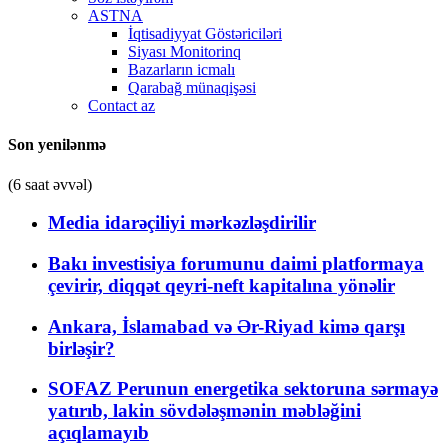
ASTNA
İqtisadiyyat Göstəriciləri
Siyası Monitorinq
Bazarların icmalı
Qarabağ münaqişəsi
Contact az
Son yenilənmə
(6 saat əvvəl)
Media idarəçiliyi mərkəzləşdirilir
Bakı investisiya forumunu daimi platformaya
çevirir, diqqət qeyri-neft kapitalına yönəlir
Ankara, İslamabad və Ər-Riyad kimə qarşı
birləşir?
SOFAZ Perunun energetika sektoruna sərmayə
yatırıb, lakin sövdələşmənin məbləğini
açıqlamayıb