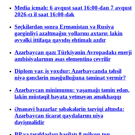
Media icmalı: 6 avqust saat 16:00-dan 7 avqust
2026-cı il saat 16:00-dək
Seçkilərdən sonra Ermənistan və Rusiya
gərginliyi azaltmağın yollarını axtarır, lakin
əvvəlki ittifaqa qayıdış ehtimalı azdır
Azərbaycan qazı Türkiyənin Avropadakı enerji
ambisiyalarının əsas elementinə çevrilir
Diplom var, iş yoxdur: Azərbaycanda təhsil
niyə gənclərin məşğulluğuna təminat vermir?
Azərbaycan minimumu: yaşamağı təmin edən,
lakin müstəqil həyata yetməyən əməkhaqqı
Ənənəvi bazarlar şəbəkələrin təzyiqi altında:
Azərbaycan ticarət qaydalarını niyə
dəyişməlidir
BP və tərəfdaşları hasilatı 8 milyon ton