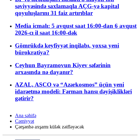
səviyyəsində saxlamaqla AÇG-yə kapital
qoyuluşlarını 31 faiz artırıblar
Media icmalı: 5 avqust saat 16:00-dan 6 avqust
2026-cı il saat 16:00-dək
Gömrükdə keyfiyyət inqilabı, yoxsa yeni
bürokratiya?
Ceyhun Bayramovun Kiyev səfərinin
arxasında nə dayanır?
AZAL, ASCO və “Azərkosmos” üçün yeni
idarəetmə modeli: Fərman hansı dəyişiklikləri
gətirir?
Ana səhifə
Cəmiyyət
Çərşənbə axşamı külək zəifləyəcək