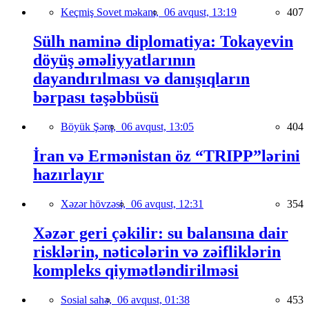
Keçmiş Sovet məkanı,
06 avqust, 13:19
407
Sülh naminə diplomatiya: Tokayevin
döyüş əməliyyatlarının
dayandırılması və danışıqların
bərpası təşəbbüsü
Böyük Şərq,
06 avqust, 13:05
404
İran və Ermənistan öz “TRIPP”lərini
hazırlayır
Xəzər hövzəsi,
06 avqust, 12:31
354
Xəzər geri çəkilir: su balansına dair
risklərin, nəticələrin və zəifliklərin
kompleks qiymətləndirilməsi
Sosial sahə,
06 avqust, 01:38
453