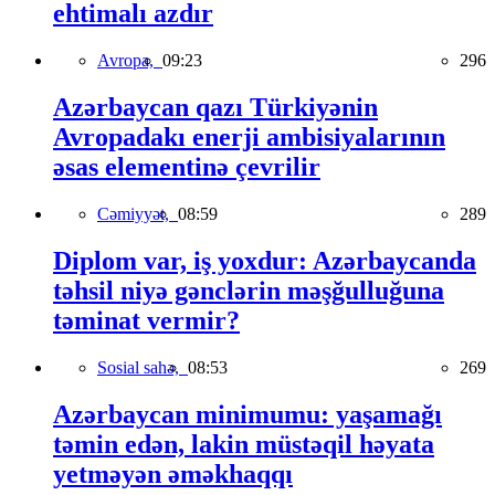
ehtimalı azdır
Avropa,
09:23
296
Azərbaycan qazı Türkiyənin
Avropadakı enerji ambisiyalarının
əsas elementinə çevrilir
Cəmiyyət,
08:59
289
Diplom var, iş yoxdur: Azərbaycanda
təhsil niyə gənclərin məşğulluğuna
təminat vermir?
Sosial sahə,
08:53
269
Azərbaycan minimumu: yaşamağı
təmin edən, lakin müstəqil həyata
yetməyən əməkhaqqı