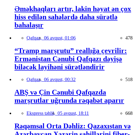
Əməkhaqları artır, lakin həyat ən çox
hiss edilən sahələrdə daha sürətlə
bahalaşır
Qafqaz,
06 avqust, 01:06
478
“Tramp marşrutu” reallığa çevrilir:
Ermənistan Cənubi Qafqazı dəyişə
biləcək layihəni sürətləndirir
Qafqaz,
06 avqust, 00:32
518
ABŞ və Çin Cənubi Qafqazda
marşrutlar uğrunda rəqabət aparır
Ekspress təhlil,
05 avqust, 18:11
668
Rəqəmsal Orta Dəhliz: Qazaxıstan və
Azərbaycan Xəzərin sahillərini fiber-