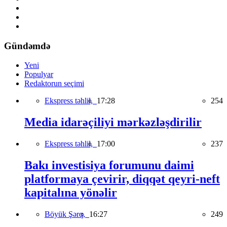
Gündəmdə
Yeni
Populyar
Redaktorun seçimi
Ekspress təhlil,
17:28
254
Media idarəçiliyi mərkəzləşdirilir
Ekspress təhlil,
17:00
237
Bakı investisiya forumunu daimi
platformaya çevirir, diqqət qeyri-neft
kapitalına yönəlir
Böyük Şərq,
16:27
249