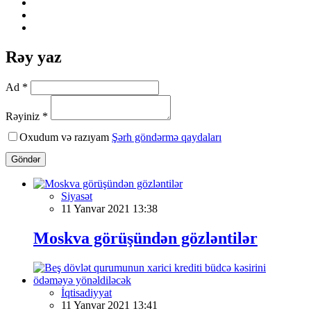
Rəy yaz
Ad *
Rəyiniz *
Oxudum və razıyam
Şərh göndərmə qaydaları
Göndər
Siyasət
11 Yanvar 2021 13:38
Moskva görüşündən gözləntilər
İqtisadiyyat
11 Yanvar 2021 13:41