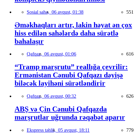
Sosial sahə,
06 avqust, 01:38
551
Əməkhaqları artır, lakin həyat ən çox
hiss edilən sahələrdə daha sürətlə
bahalaşır
Qafqaz,
06 avqust, 01:06
616
“Tramp marşrutu” reallığa çevrilir:
Ermənistan Cənubi Qafqazı dəyişə
biləcək layihəni sürətləndirir
Qafqaz,
06 avqust, 00:32
626
ABŞ və Çin Cənubi Qafqazda
marşrutlar uğrunda rəqabət aparır
Ekspress təhlil,
05 avqust, 18:11
779