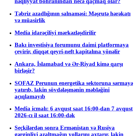
nəqliyyat böhranından necə qaçmaq olar?
Təbriz azadlığının salnaməsi: Məşrutə hərəkatı
və müasirlik
Media idarəçiliyi mərkəzləşdirilir
Bakı investisiya forumunu daimi platformaya
çevirir, diqqət qeyri-neft kapitalına yönəlir
Ankara, İslamabad və Ər-Riyad kimə qarşı
birləşir?
SOFAZ Perunun energetika sektoruna sərmayə
yatırıb, lakin sövdələşmənin məbləğini
açıqlamayıb
Media icmalı: 6 avqust saat 16:00-dan 7 avqust
2026-cı il saat 16:00-dək
Seçkilərdən sonra Ermənistan və Rusiya
gərginliyi azaltmağın yollarını axtarır, lakin