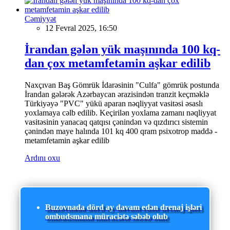
Cəmiyyət
12 Fevral 2025, 16:50
İrandan gələn yük maşınında 100 kq-
dan çox metamfetamin aşkar edilib
Naxçıvan Baş Gömrük İdarəsinin "Culfa" gömrük postunda
İrandan gələrək Azərbaycan ərazisindən tranzit keçməklə
Türkiyəyə "PVC" yükü aparan nəqliyyat vasitəsi əsaslı
yoxlamaya cəlb edilib. Keçirilən yoxlama zamanı nəqliyyat
vasitəsinin yanacaq qatqısı çənindən və qızdırıcı sistemin
çənindən maye halında 101 kq 400 qram psixotrop maddə -
metamfetamin aşkar edilib
Ardını oxu
Buzovnada dörd ay davam edən drenaj işləri
ombudsmana müraciətə səbəb olub