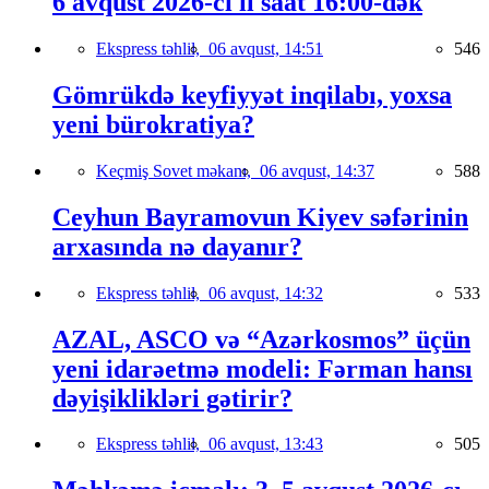
6 avqust 2026-cı il saat 16:00-dək
Ekspress təhlil,
06 avqust, 14:51
546
Gömrükdə keyfiyyət inqilabı, yoxsa
yeni bürokratiya?
Keçmiş Sovet məkanı,
06 avqust, 14:37
588
Ceyhun Bayramovun Kiyev səfərinin
arxasında nə dayanır?
Ekspress təhlil,
06 avqust, 14:32
533
AZAL, ASCO və “Azərkosmos” üçün
yeni idarəetmə modeli: Fərman hansı
dəyişiklikləri gətirir?
Ekspress təhlil,
06 avqust, 13:43
505