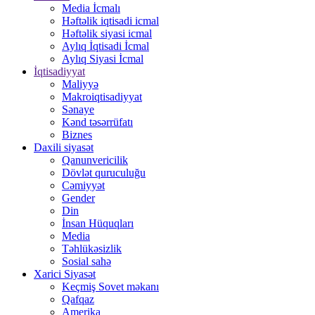
Media İcmalı
Həftəlik iqtisadi icmal
Həftəlik siyasi icmal
Aylıq İqtisadi İcmal
Aylıq Siyasi İcmal
İqtisadiyyat
Maliyyə
Makroiqtisadiyyat
Sənaye
Kənd təsərrüfatı
Biznes
Daxili siyasət
Qanunvericilik
Dövlət quruculuğu
Cəmiyyət
Gender
Din
İnsan Hüquqları
Media
Təhlükəsizlik
Sosial sahə
Xarici Siyasət
Keçmiş Sovet məkanı
Qafqaz
Amerika