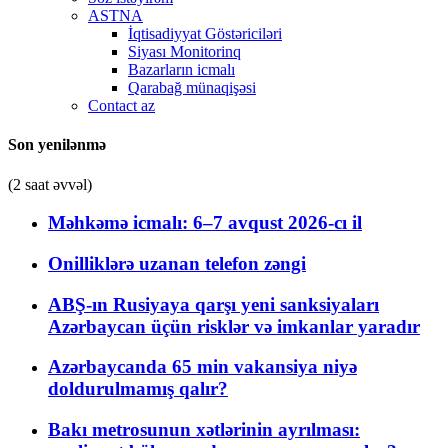
ASTNA
İqtisadiyyat Göstəriciləri
Siyası Monitorinq
Bazarların icmalı
Qarabağ münaqişəsi
Contact az
Son yenilənmə
(2 saat əvvəl)
Məhkəmə icmalı: 6–7 avqust 2026-cı il
Onilliklərə uzanan telefon zəngi
ABŞ-ın Rusiyaya qarşı yeni sanksiyaları
Azərbaycan üçün risklər və imkanlar yaradır
Azərbaycanda 65 min vakansiya niyə
doldurulmamış qalır?
Bakı metrosunun xətlərinin ayrılması: