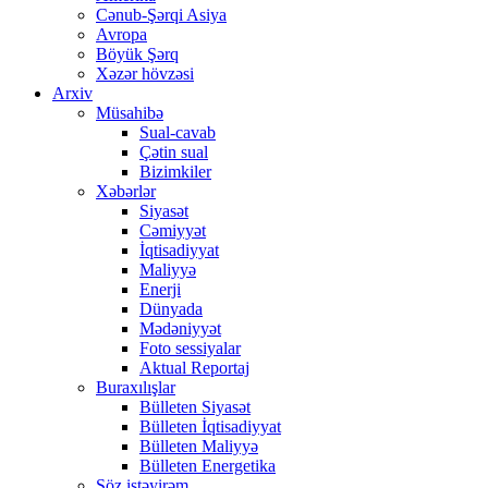
Cənub-Şərqi Asiya
Avropa
Böyük Şərq
Xəzər hövzəsi
Arxiv
Müsahibə
Sual-cavab
Çətin sual
Bizimkiler
Xəbərlər
Siyasət
Cəmiyyət
İqtisadiyyat
Maliyyə
Enerji
Dünyada
Mədəniyyət
Foto sessiyalar
Aktual Reportaj
Buraxılışlar
Bülleten Siyasət
Bülleten İqtisadiyyat
Bülleten Maliyyə
Bülleten Energetika
Söz istəyirəm