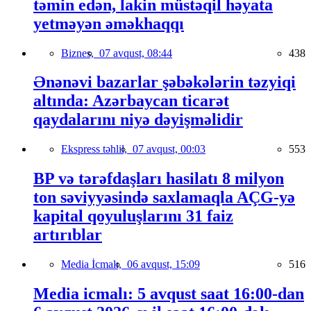
təmin edən, lakin müstəqil həyata
yetməyən əməkhaqqı
Biznes,
07 avqust, 08:44
438
Ənənəvi bazarlar şəbəkələrin təzyiqi
altında: Azərbaycan ticarət
qaydalarını niyə dəyişməlidir
Ekspress təhlil,
07 avqust, 00:03
553
BP və tərəfdaşları hasilatı 8 milyon
ton səviyyəsində saxlamaqla AÇG-yə
kapital qoyuluşlarını 31 faiz
artırıblar
Media İcmalı,
06 avqust, 15:09
516
Media icmalı: 5 avqust saat 16:00-dan