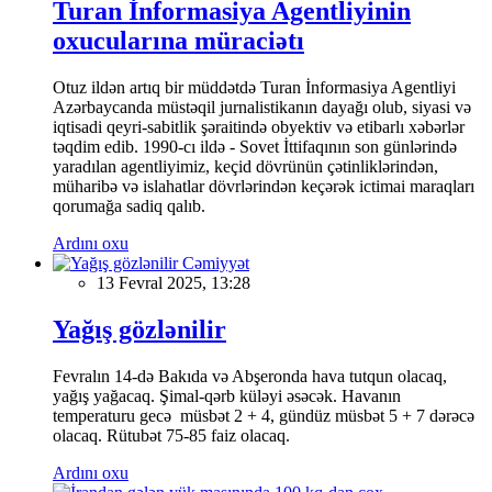
Turan İnformasiya Agentliyinin
oxucularına müraciətı
Otuz ildən artıq bir müddətdə Turan İnformasiya Agentliyi
Azərbaycanda müstəqil jurnalistikanın dayağı olub, siyasi və
iqtisadi qeyri-sabitlik şəraitində obyektiv və etibarlı xəbərlər
təqdim edib. 1990-cı ildə - Sovet İttifaqının son günlərində
yaradılan agentliyimiz, keçid dövrünün çətinliklərindən,
müharibə və islahatlar dövrlərindən keçərək ictimai maraqları
qorumağa sadiq qalıb.
Ardını oxu
Cəmiyyət
13 Fevral 2025, 13:28
Yağış gözlənilir
Fevralın 14-də Bakıda və Abşeronda hava tutqun olacaq,
yağış yağacaq. Şimal-qərb küləyi əsəcək. Havanın
temperaturu gecə müsbət 2 + 4, gündüz müsbət 5 + 7 dərəcə
olacaq. Rütubət 75-85 faiz olacaq.
Ardını oxu