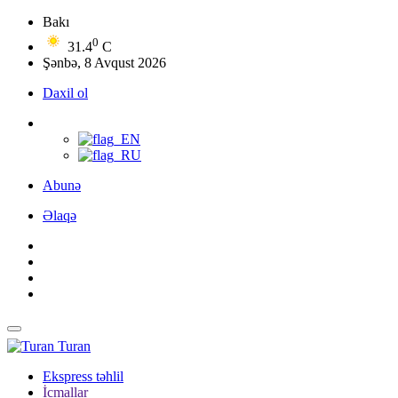
Bakı
0
31.4
C
Şənbə, 8 Avqust 2026
Daxil ol
Abunə
Əlaqə
Turan
Ekspress təhlil
İcmallar