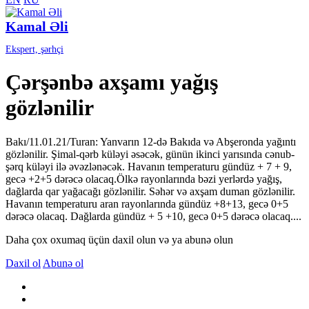
Kamal Əli
Ekspert, şərhçi
Çərşənbə axşamı yağış
gözlənilir
Bakı/11.01.21/Turan: Yanvarın 12-də Bakıda və Abşeronda yağıntı
gözlənilir. Şimal-qərb küləyi əsəcək, günün ikinci yarısında cənub-
şərq küləyi ilə əvəzlənəcək. Havanın temperaturu gündüz + 7 + 9,
gecə +2+5 dərəcə olacaq.Ölkə rayonlarında bəzi yerlərdə yağış,
dağlarda qar yağacağı gözlənilir. Səhər və axşam duman gözlənilir.
Havanın temperaturu aran rayonlarında gündüz +8+13, gecə 0+5
dərəcə olacaq. Dağlarda gündüz + 5 +10, gecə 0+5 dərəcə olacaq....
Daha çox oxumaq üçün daxil olun və ya abunə olun
Daxil ol
Abunə ol