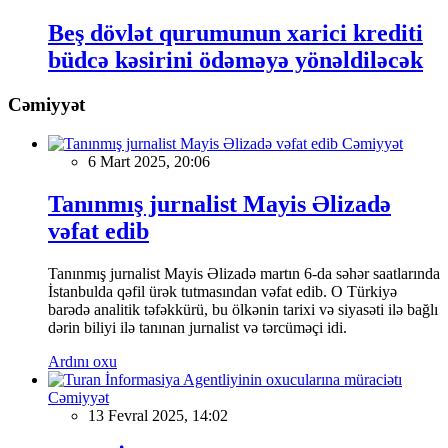
Beş dövlət qurumunun xarici krediti
büdcə kəsirini ödəməyə yönəldiləcək
Cəmiyyət
Cəmiyyət
6 Mart 2025, 20:06
Tanınmış jurnalist Mayis Əlizadə
vəfat edib
Tanınmış jurnalist Mayis Əlizadə martın 6-da səhər saatlarında
İstanbulda qəfil ürək tutmasından vəfat edib. O Türkiyə
barədə analitik təfəkkürü, bu ölkənin tarixi və siyasəti ilə bağlı
dərin biliyi ilə tanınan jurnalist və tərcüməçi idi.
Ardını oxu
Cəmiyyət
13 Fevral 2025, 14:02