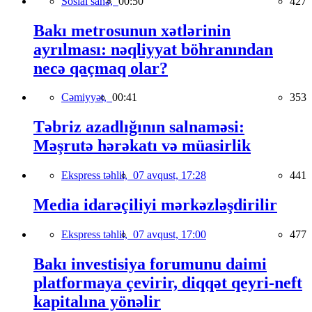
Sosial sahə,
00:50
427
Bakı metrosunun xətlərinin
ayrılması: nəqliyyat böhranından
necə qaçmaq olar?
Cəmiyyət,
00:41
353
Təbriz azadlığının salnaməsi:
Məşrutə hərəkatı və müasirlik
Ekspress təhlil,
07 avqust, 17:28
441
Media idarəçiliyi mərkəzləşdirilir
Ekspress təhlil,
07 avqust, 17:00
477
Bakı investisiya forumunu daimi
platformaya çevirir, diqqət qeyri-neft
kapitalına yönəlir