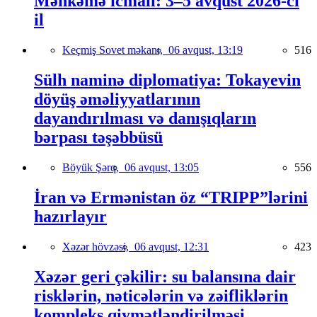
Məhkəmə icmalı: 3–5 avqust 2026-cı
il
Keçmiş Sovet məkanı,
06 avqust, 13:19
516
Sülh naminə diplomatiya: Tokayevin
döyüş əməliyyatlarının
dayandırılması və danışıqların
bərpası təşəbbüsü
Böyük Şərq,
06 avqust, 13:05
556
İran və Ermənistan öz “TRIPP”lərini
hazırlayır
Xəzər hövzəsi,
06 avqust, 12:31
423
Xəzər geri çəkilir: su balansına dair
risklərin, nəticələrin və zəifliklərin
kompleks qiymətləndirilməsi