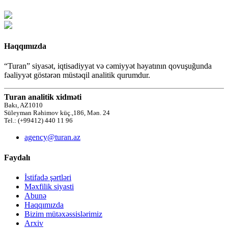
Haqqımızda
“Turan” siyasət, iqtisadiyyat və cəmiyyət həyatının qovuşuğunda
fəaliyyət göstərən müstəqil analitik qurumdur.
Turan analitik xidməti
Bakı, AZ1010
Süleyman Rəhimov küç.,186, Mən. 24
Tel.: (+99412) 440 11 96
agency@turan.az
Faydalı
İstifadə şərtləri
Məxfilik siyasti
Abunə
Haqqımızda
Bizim mütəxəssislərimiz
Arxiv