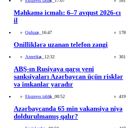
Ekspress təhlil,
17:07
161
Məhkəmə icmalı: 6–7 avqust 2026-cı
il
Qafqaz,
16:47
178
Onilliklərə uzanan telefon zəngi
Amerika,
12:32
301
ABŞ-ın Rusiyaya qarşı yeni
sanksiyaları Azərbaycan üçün risklər
və imkanlar yaradır
Ekspress təhlil,
00:52
419
Azərbaycanda 65 min vakansiya niyə
doldurulmamış qalır?