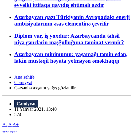
əvvəlki ittifaqa qayıdış ehtimalı azdır
Azərbaycan qazı Türkiyənin Avropadakı enerji
ambisiyalarının əsas elementinə çevrilir
Diplom var, iş yoxdur: Azərbaycanda təhsil
niyə gənclərin məşğulluğuna təminat vermir?
Azərbaycan minimumu: yaşamağı təmin edən,
lakin müstəqil həyata yetməyən əməkhaqqı
Ana səhifə
Cəmiyyət
Çərşənbə axşamı yağış gözlənilir
Cəmiyyət
11 Yanvar 2021, 13:40
574
A-
A
A+
EN
RU