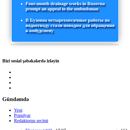
Four-month drainage works in Buzovna
prompt an appeal to the ombudsman
В Бузовна четырехмесячные работы по
водоотводу стали поводом для обращения
к омбудсмену
Bizi sosial şəbəkələrdə izləyin
Gündəmdə
Yeni
Populyar
Redaktorun seçimi