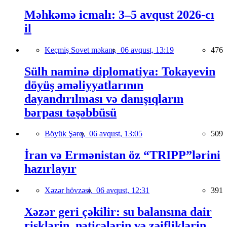
Məhkəmə icmalı: 3–5 avqust 2026-cı
il
Keçmiş Sovet məkanı,
06 avqust, 13:19
476
Sülh naminə diplomatiya: Tokayevin
döyüş əməliyyatlarının
dayandırılması və danışıqların
bərpası təşəbbüsü
Böyük Şərq,
06 avqust, 13:05
509
İran və Ermənistan öz “TRIPP”lərini
hazırlayır
Xəzər hövzəsi,
06 avqust, 12:31
391
Xəzər geri çəkilir: su balansına dair
risklərin, nəticələrin və zəifliklərin