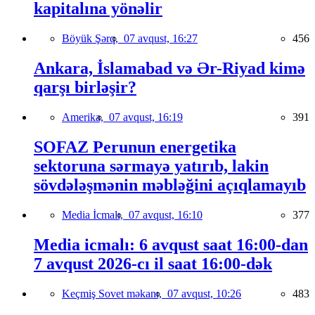
kapitalına yönəlir
Böyük Şərq,
07 avqust, 16:27
456
Ankara, İslamabad və Ər-Riyad kimə
qarşı birləşir?
Amerika,
07 avqust, 16:19
391
SOFAZ Perunun energetika
sektoruna sərmayə yatırıb, lakin
sövdələşmənin məbləğini açıqlamayıb
Media İcmalı,
07 avqust, 16:10
377
Media icmalı: 6 avqust saat 16:00-dan
7 avqust 2026-cı il saat 16:00-dək
Keçmiş Sovet məkanı,
07 avqust, 10:26
483