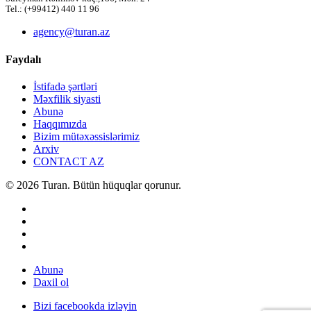
Tel.: (+99412) 440 11 96
agency@turan.az
Faydalı
İstifadə şərtləri
Məxfilik siyasti
Abunə
Haqqımızda
Bizim mütəxəssislərimiz
Arxiv
CONTACT AZ
© 2026 Turan. Bütün hüquqlar qorunur.
Abunə
Daxil ol
Bizi facebookda izləyin