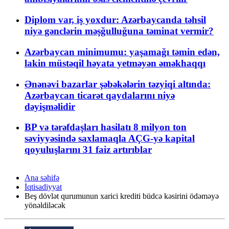
Diplom var, iş yoxdur: Azərbaycanda təhsil
niyə gənclərin məşğulluğuna təminat vermir?
Azərbaycan minimumu: yaşamağı təmin edən,
lakin müstəqil həyata yetməyən əməkhaqqı
Ənənəvi bazarlar şəbəkələrin təzyiqi altında:
Azərbaycan ticarət qaydalarını niyə
dəyişməlidir
BP və tərəfdaşları hasilatı 8 milyon ton
səviyyəsində saxlamaqla AÇG-yə kapital
qoyuluşlarını 31 faiz artırıblar
Ana səhifə
İqtisadiyyat
Beş dövlət qurumunun xarici krediti büdcə kəsirini ödəməyə
yönəldiləcək