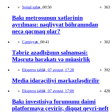
Sosial sahə,
00:50
363
Bakı metrosunun xətlərinin
ayrılması: nəqliyyat böhranından
necə qaçmaq olar?
Cəmiyyət,
00:41
302
Təbriz azadlığının salnaməsi:
Məşrutə hərəkatı və müasirlik
Ekspress təhlil,
07 avqust, 17:28
392
Media idarəçiliyi mərkəzləşdirilir
Ekspress təhlil,
07 avqust, 17:00
428
Bakı investisiya forumunu daimi
platformaya çevirir, diqqət qeyri-neft