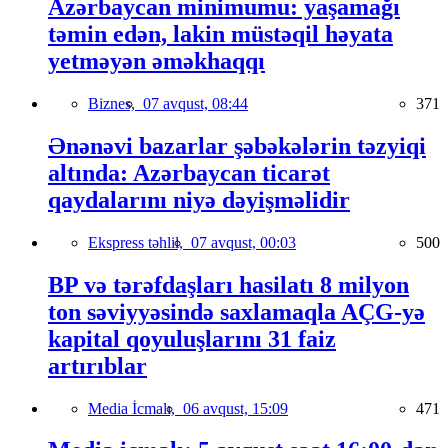
Azərbaycan minimumu: yaşamağı
təmin edən, lakin müstəqil həyata
yetməyən əməkhaqqı
Biznes,
07 avqust, 08:44
371
Ənənəvi bazarlar şəbəkələrin təzyiqi
altında: Azərbaycan ticarət
qaydalarını niyə dəyişməlidir
Ekspress təhlil,
07 avqust, 00:03
500
BP və tərəfdaşları hasilatı 8 milyon
ton səviyyəsində saxlamaqla AÇG-yə
kapital qoyuluşlarını 31 faiz
artırıblar
Media İcmalı,
06 avqust, 15:09
471