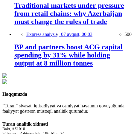
Traditional markets under pressure
from retail chains: why Azerbaijan
must change the rules of trade
Express analysis,
07 avqust, 00:03
500
BP and partners boost ACG capital
spending by 31% while holding
output at 8 million tonnes
Haqqımızda
“Turan” siyasət, iqtisadiyyat və cəmiyyət həyatının qovuşuğunda
fəaliyyət göstərən müstəqil analitik qurumdur.
Turan analitik xidməti
Bakı, AZ1010
Süleyman Rəhimov küç.,186, Mən. 24