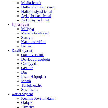
Media İcmalı
Həftəlik iqtisadi icmal
Həftəlik siyasi icmal
Aylıq İqtisadi İcmal
Aylıq Siyasi İcmal
İqtisadiyyat
Maliyyə
Makroiqtisadiyyat
Sənaye
Kənd təsərrüfatı
Biznes
Daxili siyasət
Qanunvericilik
Dövlət quruculuğu
Cəmiyyət
Gender
Din
İnsan Hüquqları
Media
Təhlükəsizlik
Sosial sahə
Xarici Siyasət
Keçmiş Sovet məkanı
Qafqaz
Amerika