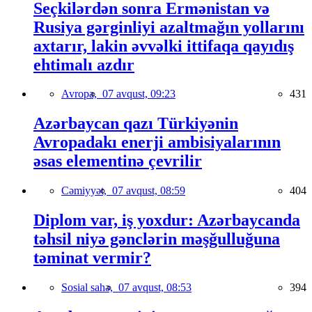
Seçkilərdən sonra Ermənistan və
Rusiya gərginliyi azaltmağın yollarını
axtarır, lakin əvvəlki ittifaqa qayıdış
ehtimalı azdır
Avropa,
07 avqust, 09:23
431
Azərbaycan qazı Türkiyənin
Avropadakı enerji ambisiyalarının
əsas elementinə çevrilir
Cəmiyyət,
07 avqust, 08:59
404
Diplom var, iş yoxdur: Azərbaycanda
təhsil niyə gənclərin məşğulluğuna
təminat vermir?
Sosial sahə,
07 avqust, 08:53
394