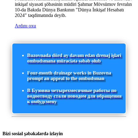
inkişaf siyasəti şöbəsinin müdiri Şahmar Mövsümov fevralın
10-da Bakıda Dünya Bankının "Dünya İnkişaf Hesabatı
2024" təqdimatında deyib.
Ardını oxu
Buzovnada dörd ay davam edən drenaj işləri
ombudsmana müraciətə səbəb olub
Four-month drainage works in Buzovna
prompt an appeal to the ombudsman
В Бузовна четырехмесячные работы по
водоотводу стали поводом для обращения
к омбудсмену
Bizi sosial şəbəkələrdə izləyin