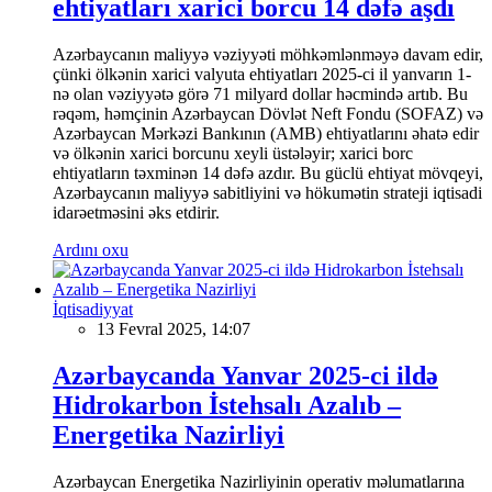
ehtiyatları xarici borcu 14 dəfə aşdı
Azərbaycanın maliyyə vəziyyəti möhkəmlənməyə davam edir,
çünki ölkənin xarici valyuta ehtiyatları 2025-ci il yanvarın 1-
nə olan vəziyyətə görə 71 milyard dollar həcmində artıb. Bu
rəqəm, həmçinin Azərbaycan Dövlət Neft Fondu (SOFAZ) və
Azərbaycan Mərkəzi Bankının (AMB) ehtiyatlarını əhatə edir
və ölkənin xarici borcunu xeyli üstələyir; xarici borc
ehtiyatların təxminən 14 dəfə azdır. Bu güclü ehtiyat mövqeyi,
Azərbaycanın maliyyə sabitliyini və hökumətin strateji iqtisadi
idarəetməsini əks etdirir.
Ardını oxu
İqtisadiyyat
13 Fevral 2025, 14:07
Azərbaycanda Yanvar 2025-ci ildə
Hidrokarbon İstehsalı Azalıb –
Energetika Nazirliyi
Azərbaycan Energetika Nazirliyinin operativ məlumatlarına