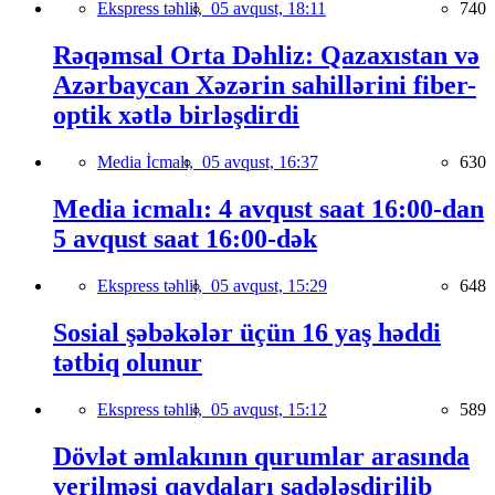
Ekspress təhlil,
05 avqust, 18:11
740
Rəqəmsal Orta Dəhliz: Qazaxıstan və
Azərbaycan Xəzərin sahillərini fiber-
optik xətlə birləşdirdi
Media İcmalı,
05 avqust, 16:37
630
Media icmalı: 4 avqust saat 16:00-dan
5 avqust saat 16:00-dək
Ekspress təhlil,
05 avqust, 15:29
648
Sosial şəbəkələr üçün 16 yaş həddi
tətbiq olunur
Ekspress təhlil,
05 avqust, 15:12
589
Dövlət əmlakının qurumlar arasında
verilməsi qaydaları sadələşdirilib