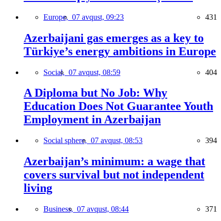
Europe,
07 avqust, 09:23
431
Azerbaijani gas emerges as a key to
Türkiye’s energy ambitions in Europe
Social,
07 avqust, 08:59
404
A Diploma but No Job: Why
Education Does Not Guarantee Youth
Employment in Azerbaijan
Social sphere,
07 avqust, 08:53
394
Azerbaijan’s minimum: a wage that
covers survival but not independent
living
Business,
07 avqust, 08:44
371