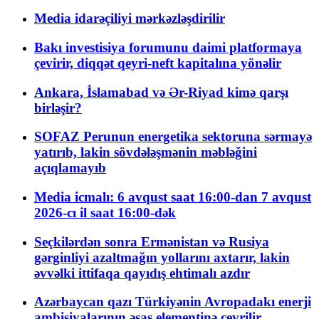
Media idarəçiliyi mərkəzləşdirilir
Bakı investisiya forumunu daimi platformaya
çevirir, diqqət qeyri-neft kapitalına yönəlir
Ankara, İslamabad və Ər-Riyad kimə qarşı
birləşir?
SOFAZ Perunun energetika sektoruna sərmayə
yatırıb, lakin sövdələşmənin məbləğini
açıqlamayıb
Media icmalı: 6 avqust saat 16:00-dan 7 avqust
2026-cı il saat 16:00-dək
Seçkilərdən sonra Ermənistan və Rusiya
gərginliyi azaltmağın yollarını axtarır, lakin
əvvəlki ittifaqa qayıdış ehtimalı azdır
Azərbaycan qazı Türkiyənin Avropadakı enerji
ambisiyalarının əsas elementinə çevrilir