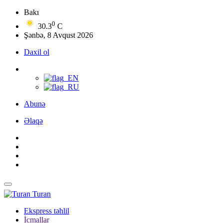
Bakı
0
30.3
C
Şənbə, 8 Avqust 2026
Daxil ol
Abunə
Əlaqə
Turan
Ekspress təhlil
İcmallar