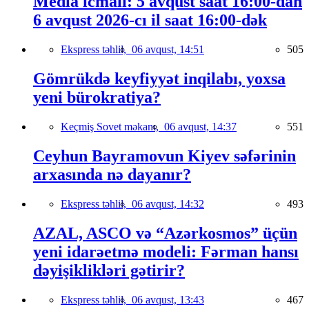
Media icmalı: 5 avqust saat 16:00-dan
6 avqust 2026-cı il saat 16:00-dək
Ekspress təhlil,
06 avqust, 14:51
505
Gömrükdə keyfiyyət inqilabı, yoxsa
yeni bürokratiya?
Keçmiş Sovet məkanı,
06 avqust, 14:37
551
Ceyhun Bayramovun Kiyev səfərinin
arxasında nə dayanır?
Ekspress təhlil,
06 avqust, 14:32
493
AZAL, ASCO və “Azərkosmos” üçün
yeni idarəetmə modeli: Fərman hansı
dəyişiklikləri gətirir?
Ekspress təhlil,
06 avqust, 13:43
467