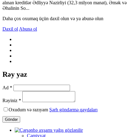
alınan kreditlər Ədliyyə Nazirliyi (32,3 milyon manat), Əmək və
Əhalinin So...
Daha çox oxumaq üçün daxil olun və ya abunə olun
Daxil ol
Abunə ol
Rəy yaz
Ad *
Rəyiniz *
Oxudum və razıyam
Şərh göndərmə qaydaları
Göndər
Cəmiyyət