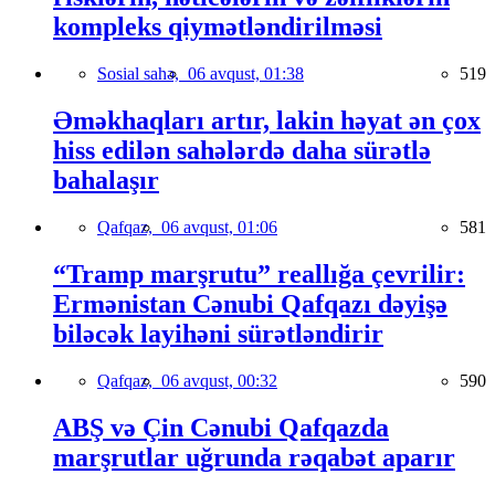
kompleks qiymətləndirilməsi
Sosial sahə,
06 avqust, 01:38
519
Əməkhaqları artır, lakin həyat ən çox
hiss edilən sahələrdə daha sürətlə
bahalaşır
Qafqaz,
06 avqust, 01:06
581
“Tramp marşrutu” reallığa çevrilir:
Ermənistan Cənubi Qafqazı dəyişə
biləcək layihəni sürətləndirir
Qafqaz,
06 avqust, 00:32
590
ABŞ və Çin Cənubi Qafqazda
marşrutlar uğrunda rəqabət aparır