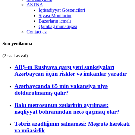
ASTNA
İqtisadiyyat Göstəriciləri
Siyası Monitorinq
Bazarların icmalı
Qarabağ münaqişəsi
Contact az
Son yenilənmə
(2 saat əvvəl)
ABŞ-ın Rusiyaya qarşı yeni sanksiyaları
Azərbaycan üçün risklər və imkanlar yaradır
Azərbaycanda 65 min vakansiya niyə
doldurulmamış qalır?
Bakı metrosunun xətlərinin ayrılması:
nəqliyyat böhranından necə qaçmaq olar?
Təbriz azadlığının salnaməsi: Məşrutə hərəkatı
və müasirlik