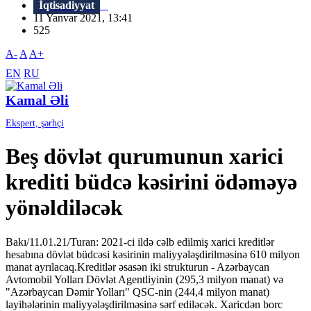
İqtisadiyyat
11 Yanvar 2021, 13:41
525
A-
A
A+
EN
RU
Kamal Əli
Ekspert, şərhçi
Beş dövlət qurumunun xarici
krediti büdcə kəsirini ödəməyə
yönəldiləcək
Bakı/11.01.21/Turan: 2021-ci ildə cəlb edilmiş xarici kreditlər
hesabına dövlət büdcəsi kəsirinin maliyyələşdirilməsinə 610 milyon
manat ayrılacaq.Kreditlər əsasən iki strukturun - Azərbaycan
Avtomobil Yolları Dövlət Agentliyinin (295,3 milyon manat) və
"Azərbaycan Dəmir Yolları" QSC-nin (244,4 milyon manat)
layihələrinin maliyyələşdirilməsinə sərf ediləcək. Xaricdən borc