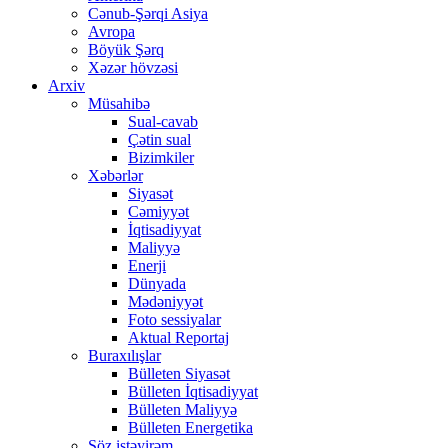
Cənub-Şərqi Asiya
Avropa
Böyük Şərq
Xəzər hövzəsi
Arxiv
Müsahibə
Sual-cavab
Çətin sual
Bizimkiler
Xəbərlər
Siyasət
Cəmiyyət
İqtisadiyyat
Maliyyə
Enerji
Dünyada
Mədəniyyət
Foto sessiyalar
Aktual Reportaj
Buraxılışlar
Bülleten Siyasət
Bülleten İqtisadiyyat
Bülleten Maliyyə
Bülleten Energetika
Söz istəyirəm