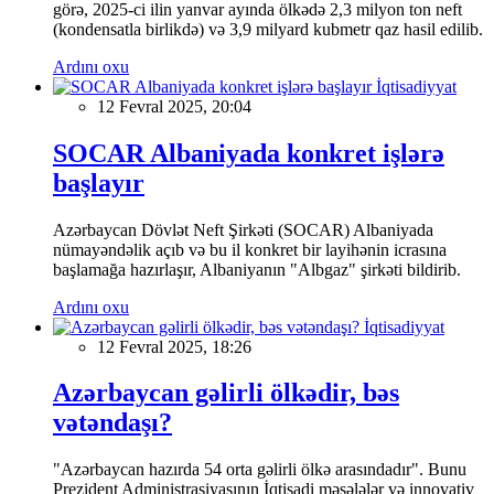
görə, 2025-ci ilin yanvar ayında ölkədə 2,3 milyon ton neft
(kondensatla birlikdə) və 3,9 milyard kubmetr qaz hasil edilib.
Ardını oxu
İqtisadiyyat
12 Fevral 2025, 20:04
SOCAR Albaniyada konkret işlərə
başlayır
Azərbaycan Dövlət Neft Şirkəti (SOCAR) Albaniyada
nümayəndəlik açıb və bu il konkret bir layihənin icrasına
başlamağa hazırlaşır, Albaniyanın "Albgaz" şirkəti bildirib.
Ardını oxu
İqtisadiyyat
12 Fevral 2025, 18:26
Azərbaycan gəlirli ölkədir, bəs
vətəndaşı?
"Azərbaycan hazırda 54 orta gəlirli ölkə arasındadır". Bunu
Prezident Administrasiyasının İqtisadi məsələlər və innovativ