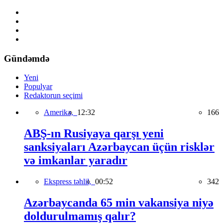
Gündəmdə
Yeni
Populyar
Redaktorun seçimi
Amerika,
12:32
166
ABŞ-ın Rusiyaya qarşı yeni
sanksiyaları Azərbaycan üçün risklər
və imkanlar yaradır
Ekspress təhlil,
00:52
342
Azərbaycanda 65 min vakansiya niyə
doldurulmamış qalır?