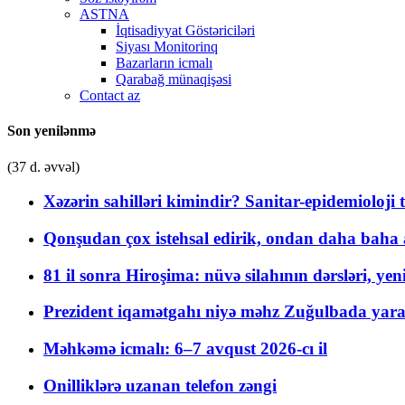
ASTNA
İqtisadiyyat Göstəriciləri
Siyası Monitorinq
Bazarların icmalı
Qarabağ münaqişəsi
Contact az
Son yenilənmə
(37 d. əvvəl)
Xəzərin sahilləri kimindir? Sanitar-epidemioloji t
Qonşudan çox istehsal edirik, ondan daha baha a
81 il sonra Hiroşima: nüvə silahının dərsləri, yen
Prezident iqamətgahı niyə məhz Zuğulbada yaradı
Məhkəmə icmalı: 6–7 avqust 2026-cı il
Onilliklərə uzanan telefon zəngi