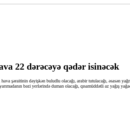
va 22 dərəcəyə qədər isinəcək
va şəraitinin dəyişkən buludlu olacağı, arabir tutulacağı, əsasən yağ
arımadanın bəzi yerlərində duman olacağı, qısamüddətli az yağış yağaca