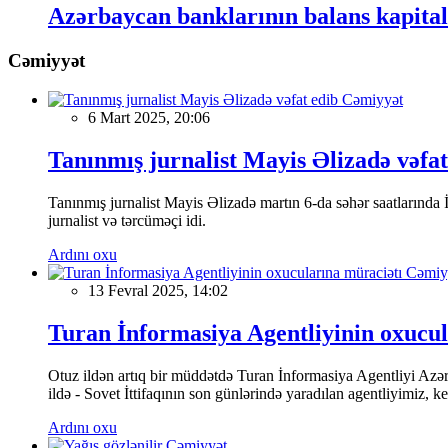
Azərbaycan banklarının balans kapital
Cəmiyyət
Cəmiyyət
6 Mart 2025, 20:06
Tanınmış jurnalist Mayis Əlizadə vəfat
Tanınmış jurnalist Mayis Əlizadə martın 6-da səhər saatlarında İs
jurnalist və tərcüməçi idi.
Ardını oxu
Cəmiy
13 Fevral 2025, 14:02
Turan İnformasiya Agentliyinin oxucul
Otuz ildən artıq bir müddətdə Turan İnformasiya Agentliyi Azərba
ildə - Sovet İttifaqının son günlərində yaradılan agentliyimiz, 
Ardını oxu
Cəmiyyət