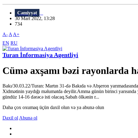
Cəmiyyət
30 Mart 2022, 13:28
734
A-
A
A+
EN
RU
Turan İnformasiya Agentliyi
Cümə axşamı bəzi rayonlarda ha
Bakı/30.03.22/Turan: Martın 31-də Bakıda və Abşeron yarımadasında ha
Xidmətinin yaydığı məlumatda deyilir.Amma günün birinci yarısında y
gündüz 14-16 dərəcə isti olacaq.Sabah ölkənin r...
Daha çox oxumaq üçün daxil olun və ya abunə olun
Daxil ol
Abunə ol