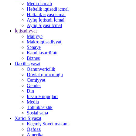
Media İcmalı
Həftəlik iqtisadi icmal
Həftəlik siyasi icmal
Aylıq İqtisadi İcmal
Aylıq Siyasi İcmal
İqtisadiyyat
Maliyyə
Makroiqtisadiyyat
Sənaye
Kənd təsərrüfatı
Biznes
Daxili siyasət
Qanunvericilik
Dövlət quruculuğu
Cəmiyyət
Gender
Din
İnsan Hüquqları
Media
Təhlükəsizlik
Sosial sahə
Xarici Siyasət
Keçmiş Sovet məkanı
Qafqaz
Amerika