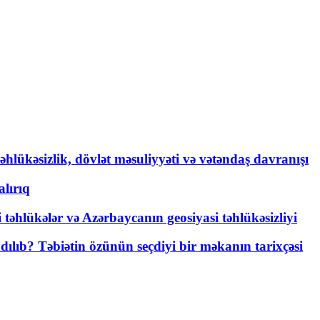
əhlükəsizlik, dövlət məsuliyyəti və vətəndaş davranışı
lırıq
i təhlükələr və Azərbaycanın geosiyasi təhlükəsizliyi
lıb? Təbiətin özünün seçdiyi bir məkanın tarixçəsi