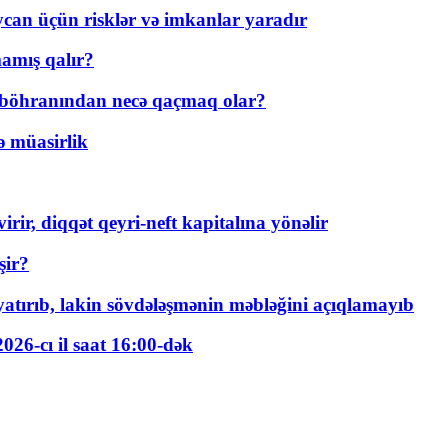
ycan üçün risklər və imkanlar yaradır
amış qalır?
t böhranından necə qaçmaq olar?
ə müasirlik
rir, diqqət qeyri-neft kapitalına yönəlir
şir?
tırıb, lakin sövdələşmənin məbləğini açıqlamayıb
026-cı il saat 16:00-dək