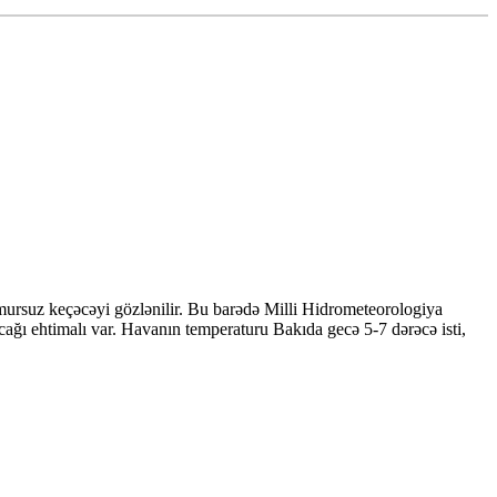
mursuz keçəcəyi gözlənilir. Bu barədə Milli Hidrometeorologiya
ğı ehtimalı var. Havanın temperaturu Bakıda gecə 5-7 dərəcə isti,