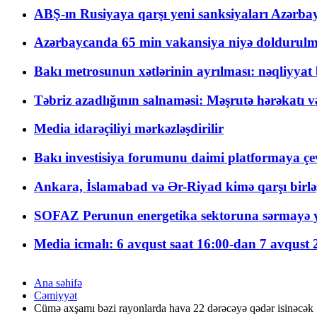
ABŞ-ın Rusiyaya qarşı yeni sanksiyaları Azərba
Azərbaycanda 65 min vakansiya niyə doldurulm
Bakı metrosunun xətlərinin ayrılması: nəqliyya
Təbriz azadlığının salnaməsi: Məşrutə hərəkatı v
Media idarəçiliyi mərkəzləşdirilir
Bakı investisiya forumunu daimi platformaya çevi
Ankara, İslamabad və Ər-Riyad kimə qarşı birlə
SOFAZ Perunun energetika sektoruna sərmayə ya
Media icmalı: 6 avqust saat 16:00-dan 7 avqust 2
Ana səhifə
Cəmiyyət
Cümə axşamı bəzi rayonlarda hava 22 dərəcəyə qədər isinəcək