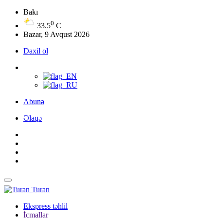
Bakı
0
33.5
C
Bazar, 9 Avqust 2026
Daxil ol
Abunə
Əlaqə
Turan
Ekspress təhlil
İcmallar