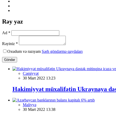
Rəy yaz
Ad *
Rəyiniz *
Oxudum və razıyam
Şərh göndərmə qaydaları
Göndər
Cəmiyyət
30 Mart 2022 13:23
Hakimiyyət müxalifətin Ukraynaya dəs
Maliyyə
30 Mart 2022 13:38