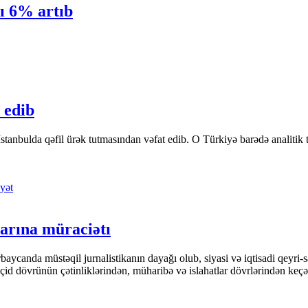
ı 6% artıb
 edib
tanbulda qəfil ürək tutmasından vəfat edib. O Türkiyə barədə analitik təfə
yət
arına müraciətı
ycanda müstəqil jurnalistikanın dayağı olub, siyasi və iqtisadi qeyri-sa
keçid dövrünün çətinliklərindən, müharibə və islahatlar dövrlərindən keç