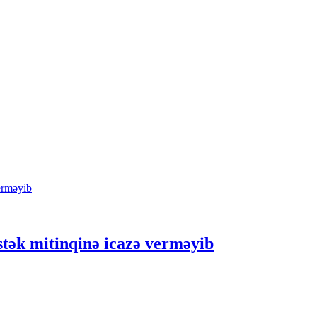
tək mitinqinə icazə verməyib