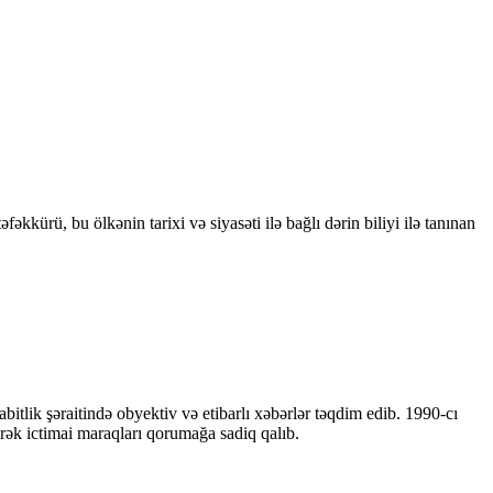
kkürü, bu ölkənin tarixi və siyasəti ilə bağlı dərin biliyi ilə tanınan
bitlik şəraitində obyektiv və etibarlı xəbərlər təqdim edib. 1990-cı
ərək ictimai maraqları qorumağa sadiq qalıb.