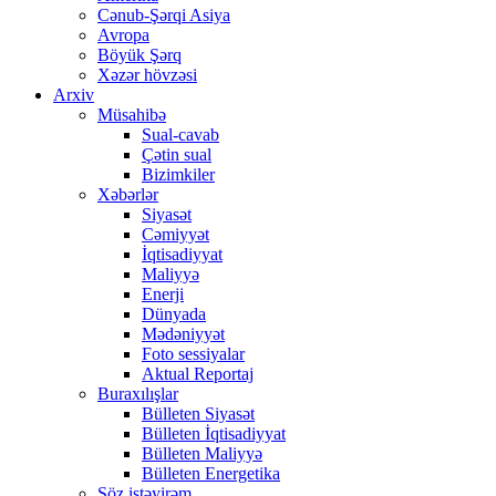
Cənub-Şərqi Asiya
Avropa
Böyük Şərq
Xəzər hövzəsi
Arxiv
Müsahibə
Sual-cavab
Çətin sual
Bizimkiler
Xəbərlər
Siyasət
Cəmiyyət
İqtisadiyyat
Maliyyə
Enerji
Dünyada
Mədəniyyət
Foto sessiyalar
Aktual Reportaj
Buraxılışlar
Bülleten Siyasət
Bülleten İqtisadiyyat
Bülleten Maliyyə
Bülleten Energetika
Söz istəyirəm