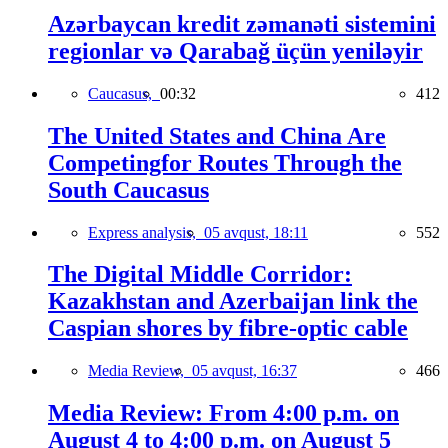
Azərbaycan kredit zəmanəti sistemini
regionlar və Qarabağ üçün yeniləyir
Caucasus,
00:32
412
The United States and China Are
Competingfor Routes Through the
South Caucasus
Express analysis,
05 avqust, 18:11
552
The Digital Middle Corridor:
Kazakhstan and Azerbaijan link the
Caspian shores by fibre-optic cable
Media Review,
05 avqust, 16:37
466
Media Review: From 4:00 p.m. on
August 4 to 4:00 p.m. on August 5