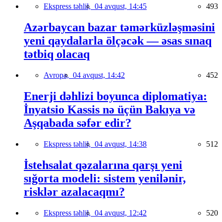
Ekspress təhlil,
04 avqust, 14:45
493
Azərbaycan bazar təmərküzləşməsini
yeni qaydalarla ölçəcək — əsas sınaq
tətbiq olacaq
Avropa,
04 avqust, 14:42
452
Enerji dəhlizi boyunca diplomatiya:
İnyatsio Kassis nə üçün Bakıya və
Aşqabada səfər edir?
Ekspress təhlil,
04 avqust, 14:38
512
İstehsalat qəzalarına qarşı yeni
sığorta modeli: sistem yenilənir,
risklər azalacaqmı?
Ekspress təhlil,
04 avqust, 12:42
520