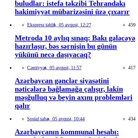
buludlar: istefa təkzibi Tehrandakı
hakimiyyət mübarizəsini üzə çıxarır
Ekspress təhlil,
05 avqust, 12:27
459
Metroda 10 aylıq sınaq: Bakı gələcəyə
hazırlaşır, bəs sərnişin bu günün
yükünü necə daşıyacaq?
Cəmiyyət,
05 avqust, 11:57
417
Azərbaycan gənclər siyasətini
nəticələrə bağlamağa çalışır, lakin
məşğulluq və beyin axını problemləri
qalır
Sosial sahə,
05 avqust, 10:44
434
Azərbaycanın kommunal hesabı: