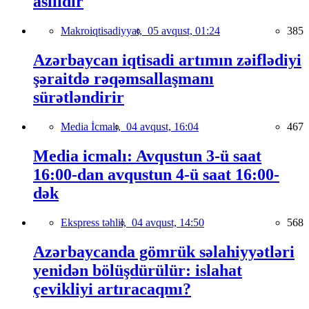
asılıdır
Makroiqtisadiyyat,
05 avqust, 01:24
385
Azərbaycan iqtisadi artımın zəiflədiyi
şəraitdə rəqəmsallaşmanı
sürətləndirir
Media İcmalı,
04 avqust, 16:04
467
Media icmalı: Avqustun 3-ü saat
16:00-dan avqustun 4-ü saat 16:00-
dək
Ekspress təhlil,
04 avqust, 14:50
568
Azərbaycanda gömrük səlahiyyətləri
yenidən bölüşdürülür: islahat
çevikliyi artıracaqmı?