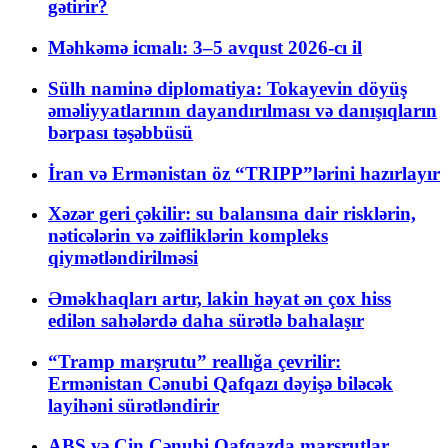
gətirir?
Məhkəmə icmalı: 3–5 avqust 2026-cı il
Sülh naminə diplomatiya: Tokayevin döyüş
əməliyyatlarının dayandırılması və danışıqların
bərpası təşəbbüsü
İran və Ermənistan öz “TRIPP”lərini hazırlayır
Xəzər geri çəkilir: su balansına dair risklərin,
nəticələrin və zəifliklərin kompleks
qiymətləndirilməsi
Əməkhaqları artır, lakin həyat ən çox hiss
edilən sahələrdə daha sürətlə bahalaşır
“Tramp marşrutu” reallığa çevrilir:
Ermənistan Cənubi Qafqazı dəyişə biləcək
layihəni sürətləndirir
ABŞ və Çin Cənubi Qafqazda marşrutlar