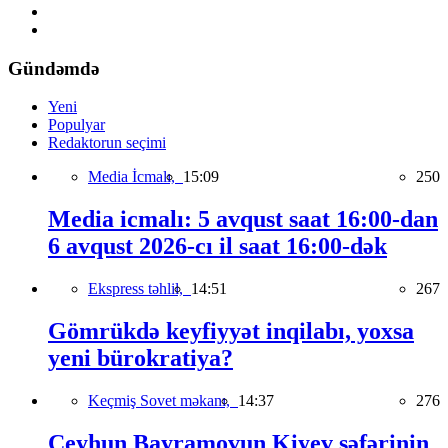
Gündəmdə
Yeni
Populyar
Redaktorun seçimi
Media İcmalı,
15:09
250
Media icmalı: 5 avqust saat 16:00-dan
6 avqust 2026-cı il saat 16:00-dək
Ekspress təhlil,
14:51
267
Gömrükdə keyfiyyət inqilabı, yoxsa
yeni bürokratiya?
Keçmiş Sovet məkanı,
14:37
276
Ceyhun Bayramovun Kiyev səfərinin