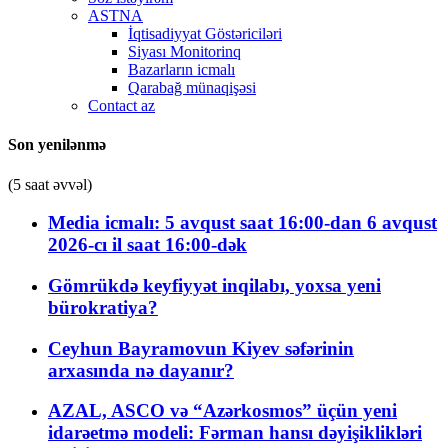
ASTNA
İqtisadiyyat Göstəriciləri
Siyası Monitorinq
Bazarların icmalı
Qarabağ münaqişəsi
Contact az
Son yenilənmə
(5 saat əvvəl)
Media icmalı: 5 avqust saat 16:00-dan 6 avqust
2026-cı il saat 16:00-dək
Gömrükdə keyfiyyət inqilabı, yoxsa yeni
bürokratiya?
Ceyhun Bayramovun Kiyev səfərinin
arxasında nə dayanır?
AZAL, ASCO və “Azərkosmos” üçün yeni
idarəetmə modeli: Fərman hansı dəyişiklikləri