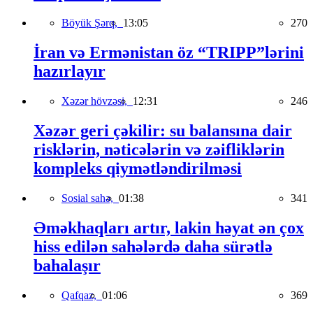
Böyük Şərq,
13:05
270
İran və Ermənistan öz “TRIPP”lərini
hazırlayır
Xəzər hövzəsi,
12:31
246
Xəzər geri çəkilir: su balansına dair
risklərin, nəticələrin və zəifliklərin
kompleks qiymətləndirilməsi
Sosial sahə,
01:38
341
Əməkhaqları artır, lakin həyat ən çox
hiss edilən sahələrdə daha sürətlə
bahalaşır
Qafqaz,
01:06
369