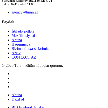
Süleyman Rəhimov küç.,186, Mən. 24
Tel.: (+99412) 440 11 96
agency@turan.az
Faydalı
İstifadə şərtləri
Məxfilik siyasti
Abunə
Haqqımızda
Bizim mütəxəssislərimiz
Arxiv
CONTACT AZ
© 2026 Turan. Bütün hüquqlar qorunur.
Abunə
Daxil ol
Bizi facebookda izləyin