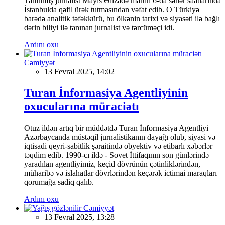
Tanınmış jurnalist Mayis Əlizadə martın 6-da səhər saatlarında
İstanbulda qəfil ürək tutmasından vəfat edib. O Türkiyə
barədə analitik təfəkkürü, bu ölkənin tarixi və siyasəti ilə bağlı
dərin biliyi ilə tanınan jurnalist və tərcüməçi idi.
Ardını oxu
Cəmiyyət
13 Fevral 2025, 14:02
Turan İnformasiya Agentliyinin
oxucularına müraciətı
Otuz ildən artıq bir müddətdə Turan İnformasiya Agentliyi
Azərbaycanda müstəqil jurnalistikanın dayağı olub, siyasi və
iqtisadi qeyri-sabitlik şəraitində obyektiv və etibarlı xəbərlər
təqdim edib. 1990-cı ildə - Sovet İttifaqının son günlərində
yaradılan agentliyimiz, keçid dövrünün çətinliklərindən,
müharibə və islahatlar dövrlərindən keçərək ictimai maraqları
qorumağa sadiq qalıb.
Ardını oxu
Cəmiyyət
13 Fevral 2025, 13:28