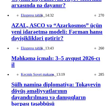
arxasında nə dayanır?
Ekspress təhlil,
14:32
270
AZAL, ASCO və “Azərkosmos” üçün
yeni idarəetmə modeli: Fərman hansı
dəyişiklikləri gətirir?
Ekspress təhlil,
13:43
260
Məhkəmə icmalı: 3–5 avqust 2026-cı
il
Keçmiş Sovet məkanı,
13:19
285
Sülh naminə diplomatiya: Tokayevin
döyüş əməliyyatlarının
dayandırılması və danışıqların
bərpası təşəbbüsü