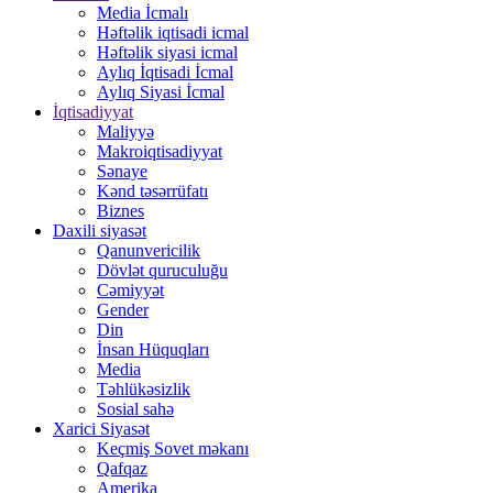
Media İcmalı
Həftəlik iqtisadi icmal
Həftəlik siyasi icmal
Aylıq İqtisadi İcmal
Aylıq Siyasi İcmal
İqtisadiyyat
Maliyyə
Makroiqtisadiyyat
Sənaye
Kənd təsərrüfatı
Biznes
Daxili siyasət
Qanunvericilik
Dövlət quruculuğu
Cəmiyyət
Gender
Din
İnsan Hüquqları
Media
Təhlükəsizlik
Sosial sahə
Xarici Siyasət
Keçmiş Sovet məkanı
Qafqaz
Amerika