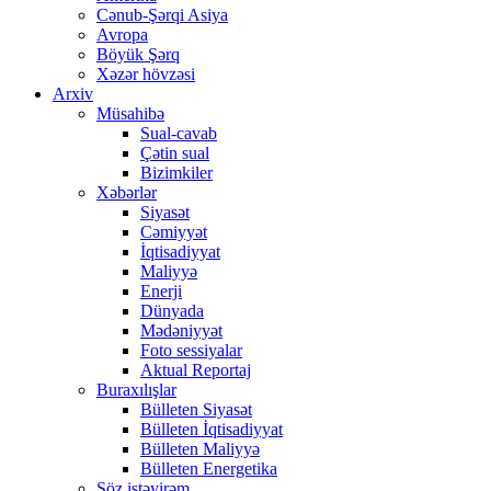
Cənub-Şərqi Asiya
Avropa
Böyük Şərq
Xəzər hövzəsi
Arxiv
Müsahibə
Sual-cavab
Çətin sual
Bizimkiler
Xəbərlər
Siyasət
Cəmiyyət
İqtisadiyyat
Maliyyə
Enerji
Dünyada
Mədəniyyət
Foto sessiyalar
Aktual Reportaj
Buraxılışlar
Bülleten Siyasət
Bülleten İqtisadiyyat
Bülleten Maliyyə
Bülleten Energetika
Söz istəyirəm