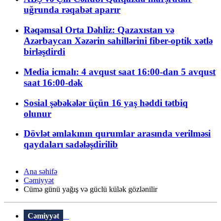
uğrunda rəqabət aparır
Rəqəmsal Orta Dəhliz: Qazaxıstan və
Azərbaycan Xəzərin sahillərini fiber-optik xətlə
birləşdirdi
Media icmalı: 4 avqust saat 16:00-dan 5 avqust
saat 16:00-dək
Sosial şəbəkələr üçün 16 yaş həddi tətbiq
olunur
Dövlət əmlakının qurumlar arasında verilməsi
qaydaları sadələşdirilib
Ana səhifə
Cəmiyyət
Cümə günü yağış və güclü külək gözlənilir
Cəmiyyət