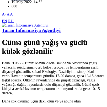
19 May 2022, 14:52
608
A-
A
A+
EN
RU
Turan İnformasiya Agentliyi
Cümə günü yağış və güclü
külək gözlənilir
Bakı/19.05.22/Turan: Mayın 20-də Bakıda və Abşeronda yağış
yağacağı, güclü şimal-qərb küləyi əsəcəyi və temperaturun aşağı
düşəcəyi gözlənilir, xəbəri Ekologiya Nazirliyinin sinoptikləri
verib.Havanın temperaturu gündüz 17-20 dərəcə, gecə 13-15 dərəcə
təşkil edəcək. Ölkənin rayonlarında da şimşək çaxacağı, yağış
yağacağı, dağlıq rayonlarda dolu düşəcəyi gözlənilir. Güclü qərb
küləyi əsəcək.Havanın temperaturu aran rayonlarında gecə 10-15
dərəcə,...
Daha çox oxumaq üçün daxil olun və ya abunə olun