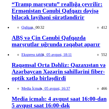
“Tramp marşrutu” reallığa çevrilir:
Ermənistan Cənubi Qafqazı dəyişə
biləcək layihəni sürətləndirir
Qafqaz,
00:32
412
ABŞ və Çin Cənubi Qafqazda
marşrutlar uğrunda rəqabət aparır
Ekspress təhlil,
05 avqust, 18:11
552
Rəqəmsal Orta Dəhliz: Qazaxıstan və
Azərbaycan Xəzərin sahillərini fiber-
optik xətlə birləşdirdi
Media İcmalı,
05 avqust, 16:37
466
Media icmalı: 4 avqust saat 16:00-dan
5 avqust saat 16:00-dək