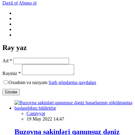
Daxil ol
Abunə ol
Rəy yaz
Ad *
Rəyiniz *
Oxudum və razıyam
Şərh göndərmə qaydaları
Göndər
Cəmiyyət
19 May 2022 14:47
Buzovna sakinləri qanunsuz dəniz