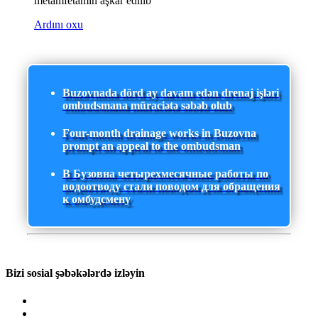
metamfetamin aşkar edilib
Ardını oxu
Buzovnada dörd ay davam edən drenaj işləri
ombudsmana müraciətə səbəb olub
Four-month drainage works in Buzovna
prompt an appeal to the ombudsman
В Бузовна четырехмесячные работы по
водоотводу стали поводом для обращения
к омбудсмену
Bizi sosial şəbəkələrdə izləyin