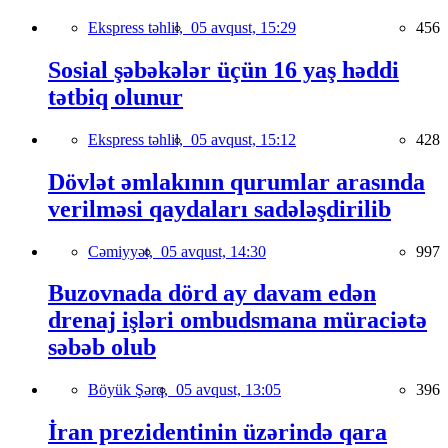
Ekspress təhlil,
05 avqust, 15:29
456
Sosial şəbəkələr üçün 16 yaş həddi
tətbiq olunur
Ekspress təhlil,
05 avqust, 15:12
428
Dövlət əmlakının qurumlar arasında
verilməsi qaydaları sadələşdirilib
Cəmiyyət,
05 avqust, 14:30
997
Buzovnada dörd ay davam edən
drenaj işləri ombudsmana müraciətə
səbəb olub
Böyük Şərq,
05 avqust, 13:05
396
İran prezidentinin üzərində qara