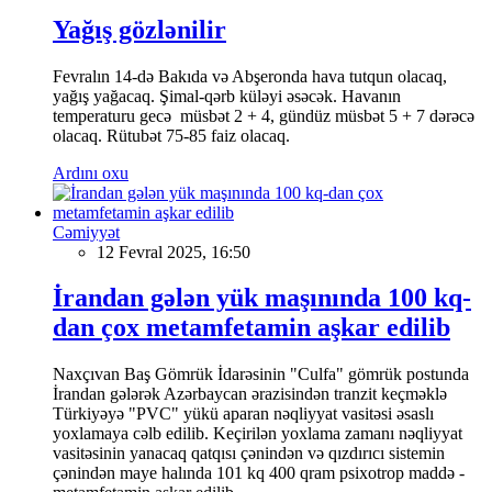
Yağış gözlənilir
Fevralın 14-də Bakıda və Abşeronda hava tutqun olacaq,
yağış yağacaq. Şimal-qərb küləyi əsəcək. Havanın
temperaturu gecə müsbət 2 + 4, gündüz müsbət 5 + 7 dərəcə
olacaq. Rütubət 75-85 faiz olacaq.
Ardını oxu
Cəmiyyət
12 Fevral 2025, 16:50
İrandan gələn yük maşınında 100 kq-
dan çox metamfetamin aşkar edilib
Naxçıvan Baş Gömrük İdarəsinin "Culfa" gömrük postunda
İrandan gələrək Azərbaycan ərazisindən tranzit keçməklə
Türkiyəyə "PVC" yükü aparan nəqliyyat vasitəsi əsaslı
yoxlamaya cəlb edilib. Keçirilən yoxlama zamanı nəqliyyat
vasitəsinin yanacaq qatqısı çənindən və qızdırıcı sistemin
çənindən maye halında 101 kq 400 qram psixotrop maddə -