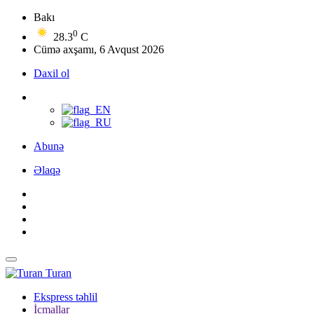
Bakı
0
28.3
C
Cümə axşamı, 6 Avqust 2026
Daxil ol
Abunə
Əlaqə
Turan
Ekspress təhlil
İcmallar