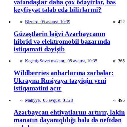
vətəndaşlar daha çox ödəyirlər, bəs
keyfiyyət tələb edə bilirlərmi?
Biznes,
05 avqust, 10:39
422
Güzəştlərin ləğvi Azərbaycanın
hibrid və elektromobil bazarında
istiqaməti dəyişib
Keçmiş Sovet məkanı,
05 avqust, 10:35
365
Wildberries anbarlarına zərbələr:
Ukrayna Rusiyaya təzyiqin yeni
istiqamətini açır
Maliyyə,
05 avqust, 01:28
495
Azərbaycan ehtiyatlarını artırır, lakin
manatın dayanıqlılığı hələ də neftdən