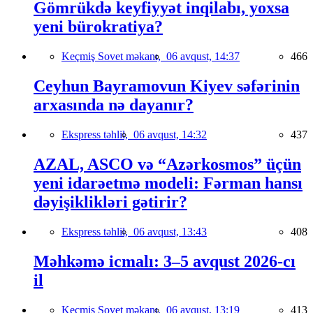
Gömrükdə keyfiyyət inqilabı, yoxsa
yeni bürokratiya?
Keçmiş Sovet məkanı,
06 avqust, 14:37
466
Ceyhun Bayramovun Kiyev səfərinin
arxasında nə dayanır?
Ekspress təhlil,
06 avqust, 14:32
437
AZAL, ASCO və “Azərkosmos” üçün
yeni idarəetmə modeli: Fərman hansı
dəyişiklikləri gətirir?
Ekspress təhlil,
06 avqust, 13:43
408
Məhkəmə icmalı: 3–5 avqust 2026-cı
il
Keçmiş Sovet məkanı,
06 avqust, 13:19
413