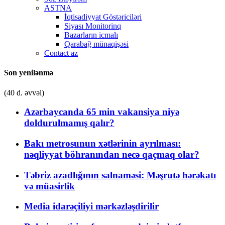
ASTNA
İqtisadiyyat Göstəriciləri
Siyası Monitorinq
Bazarların icmalı
Qarabağ münaqişəsi
Contact az
Son yenilənmə
(40 d. əvvəl)
Azərbaycanda 65 min vakansiya niyə
doldurulmamış qalır?
Bakı metrosunun xətlərinin ayrılması:
nəqliyyat böhranından necə qaçmaq olar?
Təbriz azadlığının salnaməsi: Məşrutə hərəkatı
və müasirlik
Media idarəçiliyi mərkəzləşdirilir