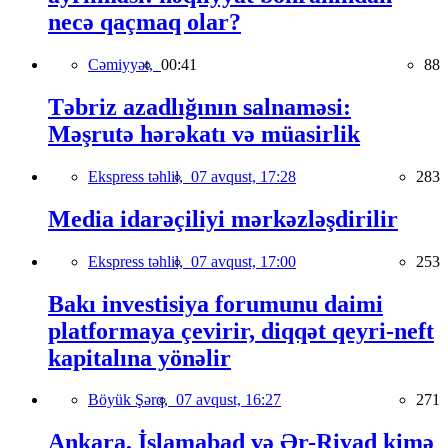
necə qaçmaq olar?
Cəmiyyət,
00:41
88
Təbriz azadlığının salnaməsi:
Məşrutə hərəkatı və müasirlik
Ekspress təhlil,
07 avqust, 17:28
283
Media idarəçiliyi mərkəzləşdirilir
Ekspress təhlil,
07 avqust, 17:00
253
Bakı investisiya forumunu daimi
platformaya çevirir, diqqət qeyri-neft
kapitalına yönəlir
Böyük Şərq,
07 avqust, 16:27
271
Ankara, İslamabad və Ər-Riyad kimə