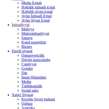
Media İcmalı
Həftəlik iqtisadi icmal
Həftəlik siyasi icmal
Aylıq İqtisadi İcmal
Aylıq Siyasi İcmal
İqtisadiyyat
Maliyyə
Makroiqtisadiyyat
Sənaye
Kənd təsərrüfatı
Biznes
Daxili siyasət
Qanunvericilik
Dövlət quruculuğu
Cəmiyyət
Gender
Din
İnsan Hüquqları
Media
Təhlükəsizlik
Sosial sahə
Xarici Siyasət
Keçmiş Sovet məkanı
Qafqaz
Amerika