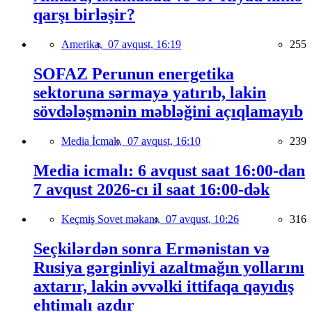
qarşı birləşir?
Amerika,
07 avqust, 16:19
255
SOFAZ Perunun energetika
sektoruna sərmayə yatırıb, lakin
sövdələşmənin məbləğini açıqlamayıb
Media İcmalı,
07 avqust, 16:10
239
Media icmalı: 6 avqust saat 16:00-dan
7 avqust 2026-cı il saat 16:00-dək
Keçmiş Sovet məkanı,
07 avqust, 10:26
316
Seçkilərdən sonra Ermənistan və
Rusiya gərginliyi azaltmağın yollarını
axtarır, lakin əvvəlki ittifaqa qayıdış
ehtimalı azdır