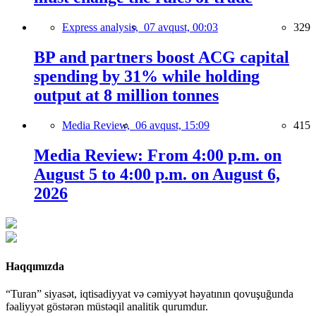
Express analysis,
07 avqust, 00:03
329
BP and partners boost ACG capital
spending by 31% while holding
output at 8 million tonnes
Media Review,
06 avqust, 15:09
415
Media Review: From 4:00 p.m. on
August 5 to 4:00 p.m. on August 6,
2026
Haqqımızda
“Turan” siyasət, iqtisadiyyat və cəmiyyət həyatının qovuşuğunda
fəaliyyət göstərən müstəqil analitik qurumdur.