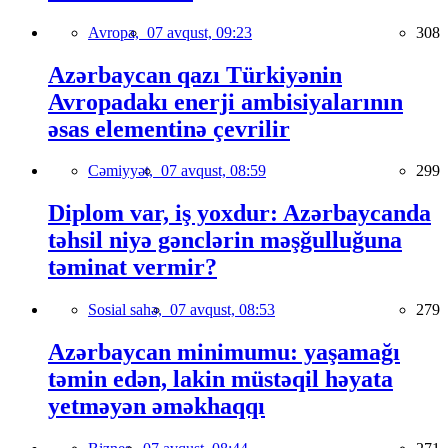
Avropa,
07 avqust, 09:23
308
Azərbaycan qazı Türkiyənin
Avropadakı enerji ambisiyalarının
əsas elementinə çevrilir
Cəmiyyət,
07 avqust, 08:59
299
Diplom var, iş yoxdur: Azərbaycanda
təhsil niyə gənclərin məşğulluğuna
təminat vermir?
Sosial sahə,
07 avqust, 08:53
279
Azərbaycan minimumu: yaşamağı
təmin edən, lakin müstəqil həyata
yetməyən əməkhaqqı