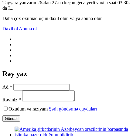
Təyyarə yanvarın 26-dan 27-nə keçən gecə yerli vaxtla saat 03.30-
da İ...
Daha çox oxumaq üçün daxil olun və ya abunə olun
Daxil ol
Abunə ol
Rəy yaz
Ad *
Rəyiniz *
Oxudum və razıyam
Şərh göndərmə qaydaları
Göndər