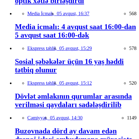
optik xətlə birləşdirdi
Media İcmalı,
05 avqust, 16:37
568
Media icmalı: 4 avqust saat 16:00-dan
5 avqust saat 16:00-dək
Ekspress təhlil,
05 avqust, 15:29
578
Sosial şəbəkələr üçün 16 yaş həddi
tətbiq olunur
Ekspress təhlil,
05 avqust, 15:12
520
Dövlət əmlakının qurumlar arasında
verilməsi qaydaları sadələşdirilib
Cəmiyyət,
05 avqust, 14:30
1149
Buzovnada dörd ay davam edən