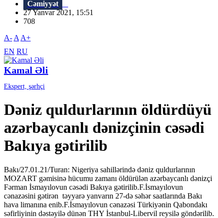
Cəmiyyət
27 Yanvar 2021, 15:51
708
A-
A
A+
EN
RU
Kamal Əli
Ekspert, şərhçi
Dəniz quldurlarının öldürdüyü
azərbaycanlı dənizçinin cəsədi
Bakıya gətirilib
Bakı/27.01.21/Turan: Nigeriya sahillərində dəniz quldurlarının
MOZART gəmisinə hücumu zamanı öldürülən azərbaycanlı dənizçi
Fərman İsmayılovun cəsədi Bakıya gətirilib.F.İsmayılovun
cənazəsini gətirən təyyarə yanvarın 27-də səhər saatlarında Bakı
hava limanına enib.F.İsmayılovun cənazəsi Türkiyənin Qabondakı
səfirliyinin dəstəyilə dünən THY İstanbul-Libervil reysilə göndərilib.