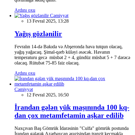
Ardını oxu
Cəmiyyət
13 Fevral 2025, 13:28
Yağış gözlənilir
Fevralın 14-də Bakıda və Abşeronda hava tutqun olacaq,
yağış yağacaq. Şimal-qərb küləyi əsəcək. Havanın
temperaturu gecə müsbət 2 + 4, gündüz müsbət 5 + 7 dərəcə
olacaq. Rütubət 75-85 faiz olacaq.
Ardını oxu
Cəmiyyət
12 Fevral 2025, 16:50
İrandan gələn yük maşınında 100 kq-
dan çox metamfetamin aşkar edilib
Naxçıvan Baş Gömrük İdarəsinin "Culfa" gömrük postunda
İrandan gələrək Azərbaycan ərazisindən tranzit keçməklə