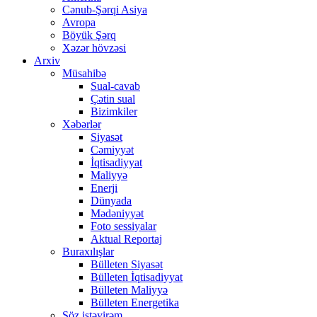
Cənub-Şərqi Asiya
Avropa
Böyük Şərq
Xəzər hövzəsi
Arxiv
Müsahibə
Sual-cavab
Çətin sual
Bizimkiler
Xəbərlər
Siyasət
Cəmiyyət
İqtisadiyyat
Maliyyə
Enerji
Dünyada
Mədəniyyət
Foto sessiyalar
Aktual Reportaj
Buraxılışlar
Bülleten Siyasət
Bülleten İqtisadiyyat
Bülleten Maliyyə
Bülleten Energetika
Söz istəyirəm