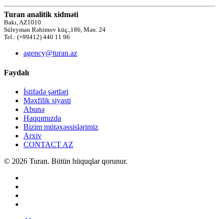
Turan analitik xidməti
Bakı, AZ1010
Süleyman Rəhimov küç.,186, Mən. 24
Tel.: (+99412) 440 11 96
agency@turan.az
Faydalı
İstifadə şərtləri
Məxfilik siyasti
Abunə
Haqqımızda
Bizim mütəxəssislərimiz
Arxiv
CONTACT AZ
© 2026 Turan. Bütün hüquqlar qorunur.