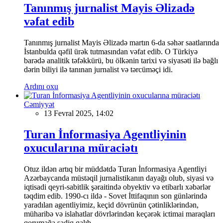
Tanınmış jurnalist Mayis Əlizadə
vəfat edib
Tanınmış jurnalist Mayis Əlizadə martın 6-da səhər saatlarında
İstanbulda qəfil ürək tutmasından vəfat edib. O Türkiyə
barədə analitik təfəkkürü, bu ölkənin tarixi və siyasəti ilə bağlı
dərin biliyi ilə tanınan jurnalist və tərcüməçi idi.
Ardını oxu
Cəmiyyət
13 Fevral 2025, 14:02
Turan İnformasiya Agentliyinin
oxucularına müraciətı
Otuz ildən artıq bir müddətdə Turan İnformasiya Agentliyi
Azərbaycanda müstəqil jurnalistikanın dayağı olub, siyasi və
iqtisadi qeyri-sabitlik şəraitində obyektiv və etibarlı xəbərlər
təqdim edib. 1990-cı ildə - Sovet İttifaqının son günlərində
yaradılan agentliyimiz, keçid dövrünün çətinliklərindən,
müharibə və islahatlar dövrlərindən keçərək ictimai maraqları
qorumağa sadiq qalıb.