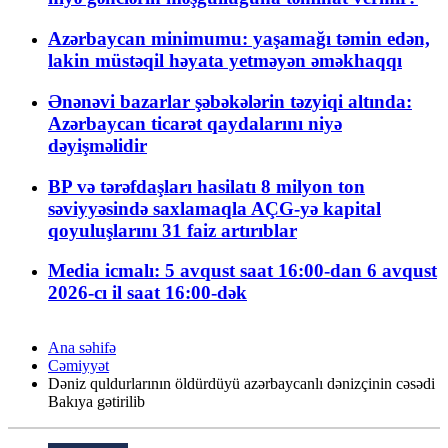
Azərbaycan minimumu: yaşamağı təmin edən,
lakin müstəqil həyata yetməyən əməkhaqqı
Ənənəvi bazarlar şəbəkələrin təzyiqi altında:
Azərbaycan ticarət qaydalarını niyə
dəyişməlidir
BP və tərəfdaşları hasilatı 8 milyon ton
səviyyəsində saxlamaqla AÇG-yə kapital
qoyuluşlarını 31 faiz artırıblar
Media icmalı: 5 avqust saat 16:00-dan 6 avqust
2026-cı il saat 16:00-dək
Ana səhifə
Cəmiyyət
Dəniz quldurlarının öldürdüyü azərbaycanlı dənizçinin cəsədi
Bakıya gətirilib