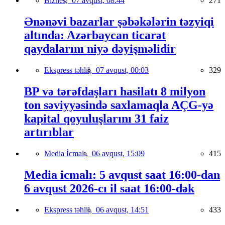
Biznes,
07 avqust, 08:44
271
Ənənəvi bazarlar şəbəkələrin təzyiqi
altında: Azərbaycan ticarət
qaydalarını niyə dəyişməlidir
Ekspress təhlil,
07 avqust, 00:03
329
BP və tərəfdaşları hasilatı 8 milyon
ton səviyyəsində saxlamaqla AÇG-yə
kapital qoyuluşlarını 31 faiz
artırıblar
Media İcmalı,
06 avqust, 15:09
415
Media icmalı: 5 avqust saat 16:00-dan
6 avqust 2026-cı il saat 16:00-dək
Ekspress təhlil,
06 avqust, 14:51
433