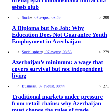
drenaj işləri ombudsmana müraciətə
səbəb olub
Social,
07 avqust, 08:59
299
A Diploma but No Job: Why
Education Does Not Guarantee Youth
Employment in Azerbaijan
Social sphere,
07 avqust, 08:53
279
Azerbaijan’s minimum: a wage that
covers survival but not independent
living
Business,
07 avqust, 08:44
271
Traditional markets under pressure
from retail chains: why Azerbaijan
must change the rules of trade