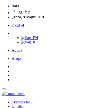
Bakı
0
28.1
C
Şənbə, 8 Avqust 2026
Daxil ol
Abunə
Əlaqə
Turan
Ekspress təhlil
İcmallar