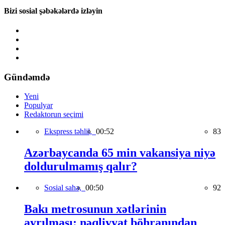
Bizi sosial şəbəkələrdə izləyin
Gündəmdə
Yeni
Populyar
Redaktorun seçimi
Ekspress təhlil,
00:52
83
Azərbaycanda 65 min vakansiya niyə
doldurulmamış qalır?
Sosial sahə,
00:50
92
Bakı metrosunun xətlərinin
ayrılması: nəqliyyat böhranından