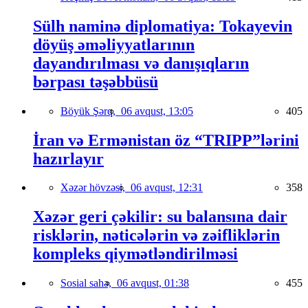
Sülh naminə diplomatiya: Tokayevin
döyüş əməliyyatlarının
dayandırılması və danışıqların
bərpası təşəbbüsü
Böyük Şərq,
06 avqust, 13:05
405
İran və Ermənistan öz “TRIPP”lərini
hazırlayır
Xəzər hövzəsi,
06 avqust, 12:31
358
Xəzər geri çəkilir: su balansına dair
risklərin, nəticələrin və zəifliklərin
kompleks qiymətləndirilməsi
Sosial sahə,
06 avqust, 01:38
455