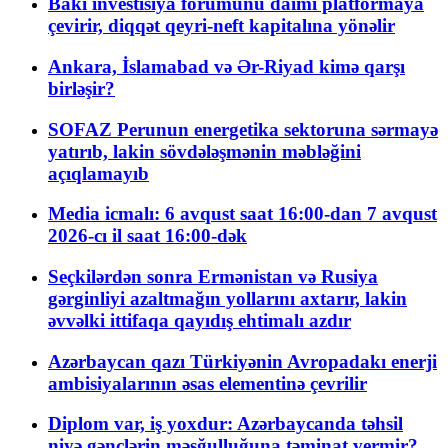
Bakı investisiya forumunu daimi platformaya
çevirir, diqqət qeyri-neft kapitalına yönəlir
Ankara, İslamabad və Ər-Riyad kimə qarşı
birləşir?
SOFAZ Perunun energetika sektoruna sərmayə
yatırıb, lakin sövdələşmənin məbləğini
açıqlamayıb
Media icmalı: 6 avqust saat 16:00-dan 7 avqust
2026-cı il saat 16:00-dək
Seçkilərdən sonra Ermənistan və Rusiya
gərginliyi azaltmağın yollarını axtarır, lakin
əvvəlki ittifaqa qayıdış ehtimalı azdır
Azərbaycan qazı Türkiyənin Avropadakı enerji
ambisiyalarının əsas elementinə çevrilir
Diplom var, iş yoxdur: Azərbaycanda təhsil
niyə gənclərin məşğulluğuna təminat vermir?