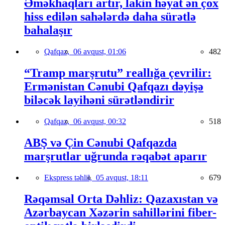
Əməkhaqları artır, lakin həyat ən çox
hiss edilən sahələrdə daha sürətlə
bahalaşır
Qafqaz,
06 avqust, 01:06
482
“Tramp marşrutu” reallığa çevrilir:
Ermənistan Cənubi Qafqazı dəyişə
biləcək layihəni sürətləndirir
Qafqaz,
06 avqust, 00:32
518
ABŞ və Çin Cənubi Qafqazda
marşrutlar uğrunda rəqabət aparır
Ekspress təhlil,
05 avqust, 18:11
679
Rəqəmsal Orta Dəhliz: Qazaxıstan və
Azərbaycan Xəzərin sahillərini fiber-