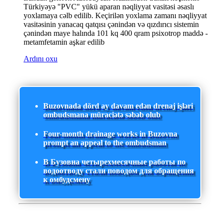
Türkiyəyə "PVC" yükü aparan nəqliyyat vasitəsi əsaslı
yoxlamaya cəlb edilib. Keçirilən yoxlama zamanı nəqliyyat
vasitəsinin yanacaq qatqısı çənindən və qızdırıcı sistemin
çənindən maye halında 101 kq 400 qram psixotrop maddə -
metamfetamin aşkar edilib
Ardını oxu
Buzovnada dörd ay davam edən drenaj işləri
ombudsmana müraciətə səbəb olub
Four-month drainage works in Buzovna
prompt an appeal to the ombudsman
В Бузовна четырехмесячные работы по
водоотводу стали поводом для обращения
к омбудсмену