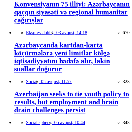
Konvensiyanın 75 illiyi: Azərbaycanın
qaçqın siyasəti və regional humanitar
çağırışlar
Ekspress təhlil,
03 avqust, 14:18
670
Azərbaycanda kartdan-karta
köçürmələrə yeni limitlər kölgə
iqtisadiyyatını hədəfə alır, lakin
suallar doğurur
Social,
05 avqust, 11:57
328
Azerbaijan seeks to tie youth policy to
results, but employment and brain
drain challenges persist
Social sphere,
05 avqust, 10:44
348