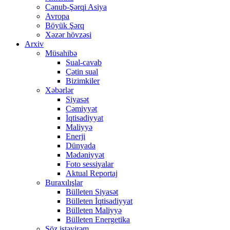
Cənub-Şərqi Asiya
Avropa
Böyük Şərq
Xəzər hövzəsi
Arxiv
Müsahibə
Sual-cavab
Çətin sual
Bizimkiler
Xəbərlər
Siyasət
Cəmiyyət
İqtisadiyyat
Maliyyə
Enerji
Dünyada
Mədəniyyət
Foto sessiyalar
Aktual Reportaj
Buraxılışlar
Bülleten Siyasət
Bülleten İqtisadiyyat
Bülleten Maliyyə
Bülleten Energetika
Söz istəyirəm