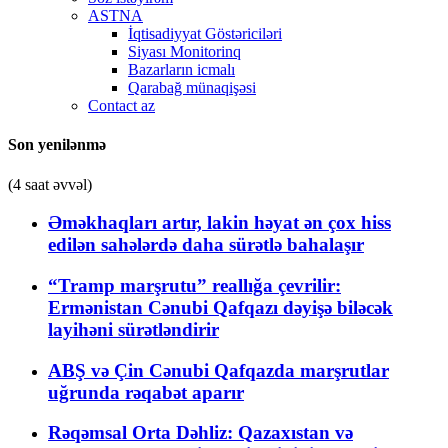
ASTNA
İqtisadiyyat Göstəriciləri
Siyası Monitorinq
Bazarların icmalı
Qarabağ münaqişəsi
Contact az
Son yenilənmə
(4 saat əvvəl)
Əməkhaqları artır, lakin həyat ən çox hiss
edilən sahələrdə daha sürətlə bahalaşır
“Tramp marşrutu” reallığa çevrilir:
Ermənistan Cənubi Qafqazı dəyişə biləcək
layihəni sürətləndirir
ABŞ və Çin Cənubi Qafqazda marşrutlar
uğrunda rəqabət aparır
Rəqəmsal Orta Dəhliz: Qazaxıstan və