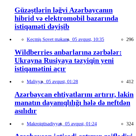
Güzəştlərin ləğvi Azərbaycanın
hibrid və elektromobil bazarında
istiqaməti dəyişib
Keçmiş Sovet məkanı,
05 avqust, 10:35
296
Wildberries anbarlarına zərbələr:
Ukrayna Rusiyaya təzyiqin yeni
istiqamətini açır
Maliyyə,
05 avqust, 01:28
412
Azərbaycan ehtiyatlarını artırır, lakin
manatın dayanıqlılığı hələ də neftdən
asılıdır
Makroiqtisadiyyat,
05 avqust, 01:24
324