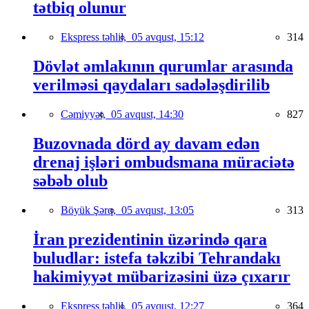
tətbiq olunur
Ekspress təhlil,
05 avqust, 15:12
314
Dövlət əmlakının qurumlar arasında
verilməsi qaydaları sadələşdirilib
Cəmiyyət,
05 avqust, 14:30
827
Buzovnada dörd ay davam edən
drenaj işləri ombudsmana müraciətə
səbəb olub
Böyük Şərq,
05 avqust, 13:05
313
İran prezidentinin üzərində qara
buludlar: istefa təkzibi Tehrandakı
hakimiyyət mübarizəsini üzə çıxarır
Ekspress təhlil,
05 avqust, 12:27
364