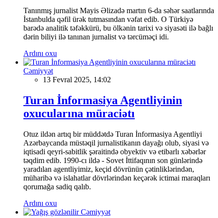
Tanınmış jurnalist Mayis Əlizadə martın 6-da səhər saatlarında
İstanbulda qəfil ürək tutmasından vəfat edib. O Türkiyə
barədə analitik təfəkkürü, bu ölkənin tarixi və siyasəti ilə bağlı
dərin biliyi ilə tanınan jurnalist və tərcüməçi idi.
Ardını oxu
Cəmiyyət
13 Fevral 2025, 14:02
Turan İnformasiya Agentliyinin
oxucularına müraciətı
Otuz ildən artıq bir müddətdə Turan İnformasiya Agentliyi
Azərbaycanda müstəqil jurnalistikanın dayağı olub, siyasi və
iqtisadi qeyri-sabitlik şəraitində obyektiv və etibarlı xəbərlər
təqdim edib. 1990-cı ildə - Sovet İttifaqının son günlərində
yaradılan agentliyimiz, keçid dövrünün çətinliklərindən,
müharibə və islahatlar dövrlərindən keçərək ictimai maraqları
qorumağa sadiq qalıb.
Ardını oxu
Cəmiyyət