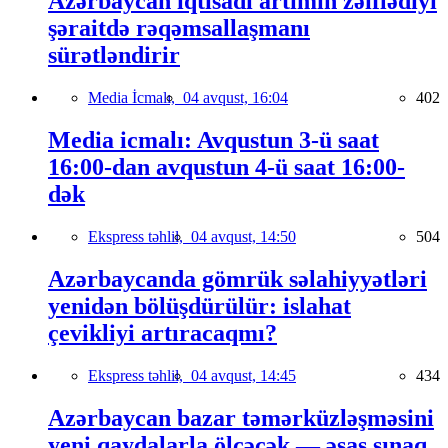
Azərbaycan iqtisadi artımın zəiflədiyi
şəraitdə rəqəmsallaşmanı
sürətləndirir
Media İcmalı,
04 avqust, 16:04
402
Media icmalı: Avqustun 3-ü saat
16:00-dan avqustun 4-ü saat 16:00-
dək
Ekspress təhlil,
04 avqust, 14:50
504
Azərbaycanda gömrük səlahiyyətləri
yenidən bölüşdürülür: islahat
çevikliyi artıracaqmı?
Ekspress təhlil,
04 avqust, 14:45
434
Azərbaycan bazar təmərküzləşməsini
yeni qaydalarla ölçəcək — əsas sınaq