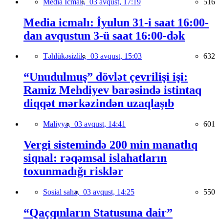
Media İcmalı,
03 avqust, 17:19
516
Media icmalı: İyulun 31-i saat 16:00-
dan avqustun 3-ü saat 16:00-dək
Təhlükəsizlik,
03 avqust, 15:03
632
“Unudulmuş” dövlət çevrilişi işi:
Ramiz Mehdiyev barəsində istintaq
diqqət mərkəzindən uzaqlaşıb
Maliyyə,
03 avqust, 14:41
601
Vergi sistemində 200 min manatlıq
siqnal: rəqəmsal islahatların
toxunmadığı risklər
Sosial sahə,
03 avqust, 14:25
550
“Qaçqınların Statusuna dair”