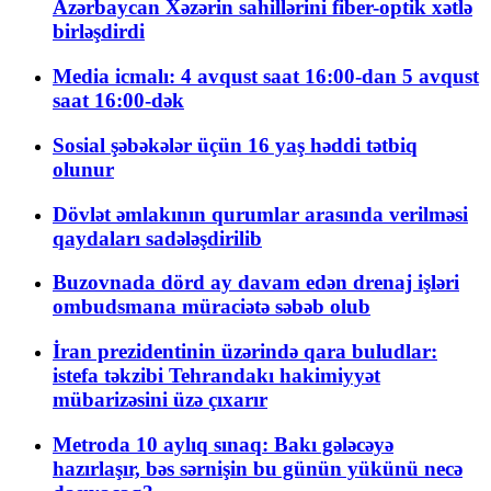
Azərbaycan Xəzərin sahillərini fiber-optik xətlə
birləşdirdi
Media icmalı: 4 avqust saat 16:00-dan 5 avqust
saat 16:00-dək
Sosial şəbəkələr üçün 16 yaş həddi tətbiq
olunur
Dövlət əmlakının qurumlar arasında verilməsi
qaydaları sadələşdirilib
Buzovnada dörd ay davam edən drenaj işləri
ombudsmana müraciətə səbəb olub
İran prezidentinin üzərində qara buludlar:
istefa təkzibi Tehrandakı hakimiyyət
mübarizəsini üzə çıxarır
Metroda 10 aylıq sınaq: Bakı gələcəyə
hazırlaşır, bəs sərnişin bu günün yükünü necə