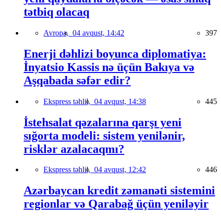
tətbiq olacaq
Avropa,
04 avqust, 14:42
397
Enerji dəhlizi boyunca diplomatiya:
İnyatsio Kassis nə üçün Bakıya və
Aşqabada səfər edir?
Ekspress təhlil,
04 avqust, 14:38
445
İstehsalat qəzalarına qarşı yeni
sığorta modeli: sistem yenilənir,
risklər azalacaqmı?
Ekspress təhlil,
04 avqust, 12:42
446
Azərbaycan kredit zəmanəti sistemini
regionlar və Qarabağ üçün yeniləyir