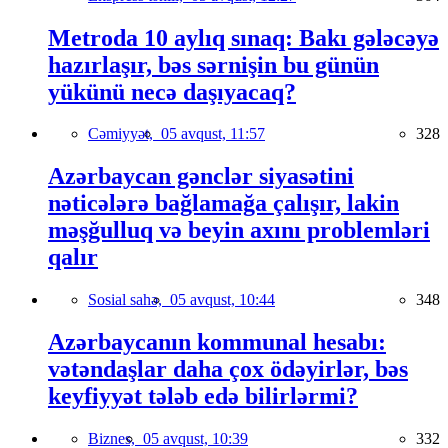
Metroda 10 aylıq sınaq: Bakı gələcəyə
hazırlaşır, bəs sərnişin bu günün
yükünü necə daşıyacaq?
Cəmiyyət,
05 avqust, 11:57
328
Azərbaycan gənclər siyasətini
nəticələrə bağlamağa çalışır, lakin
məşğulluq və beyin axını problemləri
qalır
Sosial sahə,
05 avqust, 10:44
348
Azərbaycanın kommunal hesabı:
vətəndaşlar daha çox ödəyirlər, bəs
keyfiyyət tələb edə bilirlərmi?
Biznes,
05 avqust, 10:39
332