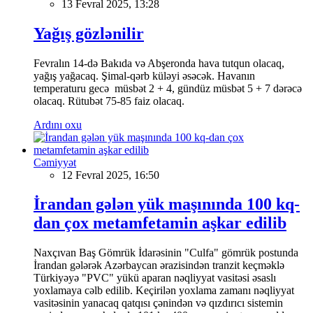
13 Fevral 2025, 13:28
Yağış gözlənilir
Fevralın 14-də Bakıda və Abşeronda hava tutqun olacaq,
yağış yağacaq. Şimal-qərb küləyi əsəcək. Havanın
temperaturu gecə müsbət 2 + 4, gündüz müsbət 5 + 7 dərəcə
olacaq. Rütubət 75-85 faiz olacaq.
Ardını oxu
Cəmiyyət
12 Fevral 2025, 16:50
İrandan gələn yük maşınında 100 kq-
dan çox metamfetamin aşkar edilib
Naxçıvan Baş Gömrük İdarəsinin "Culfa" gömrük postunda
İrandan gələrək Azərbaycan ərazisindən tranzit keçməklə
Türkiyəyə "PVC" yükü aparan nəqliyyat vasitəsi əsaslı
yoxlamaya cəlb edilib. Keçirilən yoxlama zamanı nəqliyyat
vasitəsinin yanacaq qatqısı çənindən və qızdırıcı sistemin