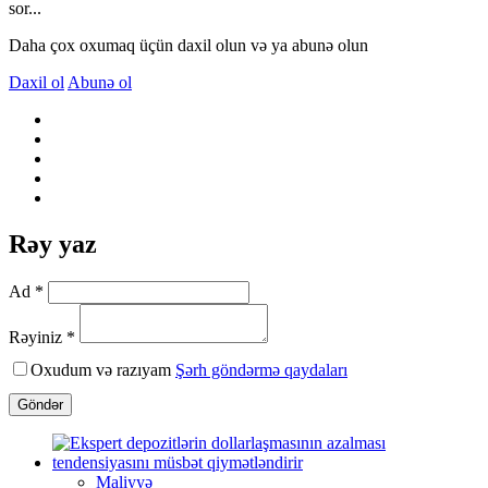
sor...
Daha çox oxumaq üçün daxil olun və ya abunə olun
Daxil ol
Abunə ol
Rəy yaz
Ad *
Rəyiniz *
Oxudum və razıyam
Şərh göndərmə qaydaları
Göndər
Maliyyə