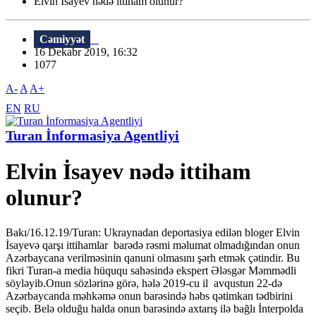
Elvin İsayev nədə ittiham olunur?
Cəmiyyət
16 Dekabr 2019, 16:32
1077
A-
A
A+
EN
RU
Turan İnformasiya Agentliyi
Elvin İsayev nədə ittiham
olunur?
Bakı/16.12.19/Turan: Ukraynadan deportasiya edilən bloger Elvin
İsayevə qarşı ittihamlar barədə rəsmi məlumat olmadığından onun
Azərbaycana verilməsinin qanuni olmasını şərh etmək çətindir. Bu
fikri Turan-a media hüququ sahəsində ekspert Ələsgər Məmmədli
söyləyib.Onun sözlərinə görə, hələ 2019-cu il avqustun 22-də
Azərbaycanda məhkəmə onun barəsində həbs qətimkan tədbirini
seçib. Belə olduğu halda onun barəsində axtarış ilə bağlı İnterpolda