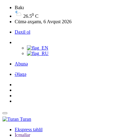
Bakı
0
26.5
C
Cümə axşamı, 6 Avqust 2026
Daxil ol
Abunə
Əlaqə
Turan
Ekspress təhlil
İcmallar