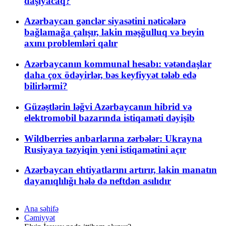
daşıyacaq?
Azərbaycan gənclər siyasətini nəticələrə
bağlamağa çalışır, lakin məşğulluq və beyin
axını problemləri qalır
Azərbaycanın kommunal hesabı: vətəndaşlar
daha çox ödəyirlər, bəs keyfiyyət tələb edə
bilirlərmi?
Güzəştlərin ləğvi Azərbaycanın hibrid və
elektromobil bazarında istiqaməti dəyişib
Wildberries anbarlarına zərbələr: Ukrayna
Rusiyaya təzyiqin yeni istiqamətini açır
Azərbaycan ehtiyatlarını artırır, lakin manatın
dayanıqlılığı hələ də neftdən asılıdır
Ana səhifə
Cəmiyyət