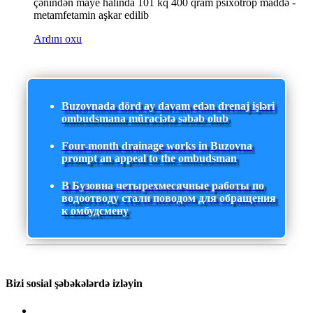
çənindən maye halında 101 kq 400 qram psixotrop maddə -
metamfetamin aşkar edilib
Ardını oxu
Buzovnada dörd ay davam edən drenaj işləri
ombudsmana müraciətə səbəb olub
Four-month drainage works in Buzovna
prompt an appeal to the ombudsman
В Бузовна четырехмесячные работы по
водоотводу стали поводом для обращения
к омбудсмену
Bizi sosial şəbəkələrdə izləyin