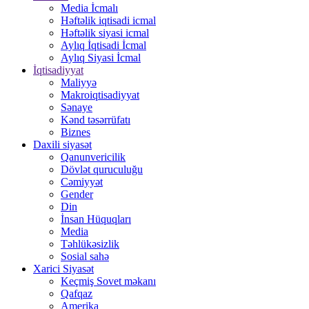
Media İcmalı
Həftəlik iqtisadi icmal
Həftəlik siyasi icmal
Aylıq İqtisadi İcmal
Aylıq Siyasi İcmal
İqtisadiyyat
Maliyyə
Makroiqtisadiyyat
Sənaye
Kənd təsərrüfatı
Biznes
Daxili siyasət
Qanunvericilik
Dövlət quruculuğu
Cəmiyyət
Gender
Din
İnsan Hüquqları
Media
Təhlükəsizlik
Sosial sahə
Xarici Siyasət
Keçmiş Sovet məkanı
Qafqaz
Amerika