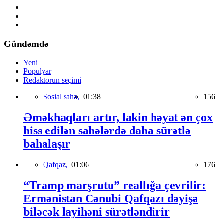
Gündəmdə
Yeni
Populyar
Redaktorun seçimi
Sosial sahə,
01:38
156
Əməkhaqları artır, lakin həyat ən çox
hiss edilən sahələrdə daha sürətlə
bahalaşır
Qafqaz,
01:06
176
“Tramp marşrutu” reallığa çevrilir:
Ermənistan Cənubi Qafqazı dəyişə
biləcək layihəni sürətləndirir