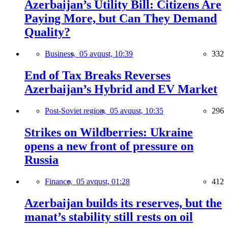
Azerbaijan’s Utility Bill: Citizens Are
Paying More, but Can They Demand
Quality?
Business,
05 avqust, 10:39
332
End of Tax Breaks Reverses
Azerbaijan’s Hybrid and EV Market
Post-Soviet region,
05 avqust, 10:35
296
Strikes on Wildberries: Ukraine
opens a new front of pressure on
Russia
Finance,
05 avqust, 01:28
412
Azerbaijan builds its reserves, but the
manat’s stability still rests on oil