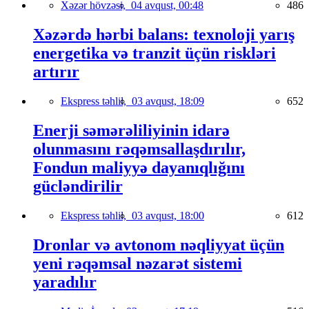
Xəzər hövzəsi,
04 avqust, 00:48
486
Xəzərdə hərbi balans: texnoloji yarış
energetika və tranzit üçün riskləri
artırır
Ekspress təhlil,
03 avqust, 18:09
652
Enerji səmərəliliyinin idarə
olunmasını rəqəmsallaşdırılır,
Fondun maliyyə dayanıqlığını
gücləndirilir
Ekspress təhlil,
03 avqust, 18:00
612
Dronlar və avtonom nəqliyyat üçün
yeni rəqəmsal nəzarət sistemi
yaradılır