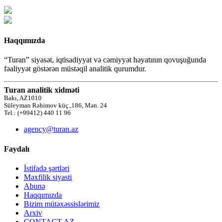
Haqqımızda
“Turan” siyasət, iqtisadiyyat və cəmiyyət həyatının qovuşuğunda
fəaliyyət göstərən müstəqil analitik qurumdur.
Turan analitik xidməti
Bakı, AZ1010
Süleyman Rəhimov küç.,186, Mən. 24
Tel.: (+99412) 440 11 96
agency@turan.az
Faydalı
İstifadə şərtləri
Məxfilik siyasti
Abunə
Haqqımızda
Bizim mütəxəssislərimiz
Arxiv
CONTACT AZ