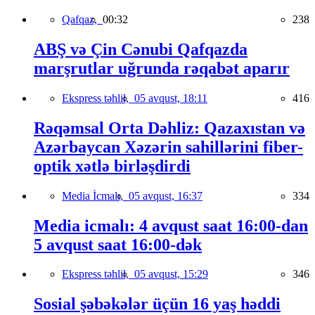
Qafqaz,
00:32
238
ABŞ və Çin Cənubi Qafqazda
marşrutlar uğrunda rəqabət aparır
Ekspress təhlil,
05 avqust, 18:11
416
Rəqəmsal Orta Dəhliz: Qazaxıstan və
Azərbaycan Xəzərin sahillərini fiber-
optik xətlə birləşdirdi
Media İcmalı,
05 avqust, 16:37
334
Media icmalı: 4 avqust saat 16:00-dan
5 avqust saat 16:00-dək
Ekspress təhlil,
05 avqust, 15:29
346
Sosial şəbəkələr üçün 16 yaş həddi