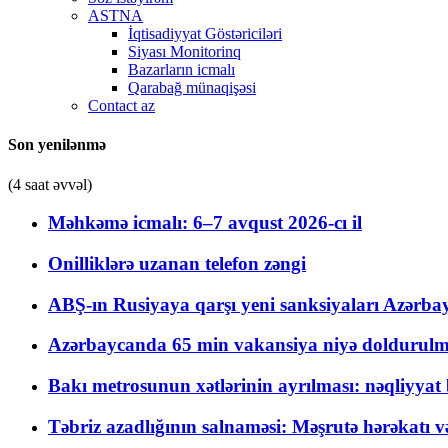
ASTNA
İqtisadiyyat Göstəriciləri
Siyası Monitorinq
Bazarların icmalı
Qarabağ münaqişəsi
Contact az
Son yenilənmə
(4 saat əvvəl)
Məhkəmə icmalı: 6–7 avqust 2026-cı il
Onilliklərə uzanan telefon zəngi
ABŞ-ın Rusiyaya qarşı yeni sanksiyaları Azərba
Azərbaycanda 65 min vakansiya niyə doldurulm
Bakı metrosunun xətlərinin ayrılması: nəqliyya
Təbriz azadlığının salnaməsi: Məşrutə hərəkatı v