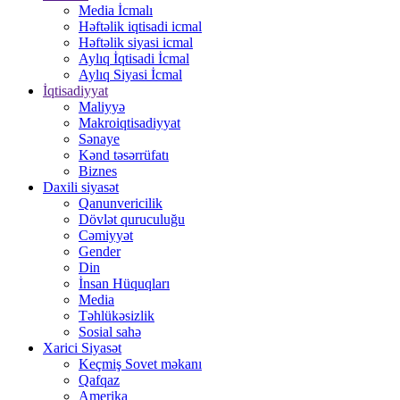
Media İcmalı
Həftəlik iqtisadi icmal
Həftəlik siyasi icmal
Aylıq İqtisadi İcmal
Aylıq Siyasi İcmal
İqtisadiyyat
Maliyyə
Makroiqtisadiyyat
Sənaye
Kənd təsərrüfatı
Biznes
Daxili siyasət
Qanunvericilik
Dövlət quruculuğu
Cəmiyyət
Gender
Din
İnsan Hüquqları
Media
Təhlükəsizlik
Sosial sahə
Xarici Siyasət
Keçmiş Sovet məkanı
Qafqaz
Amerika