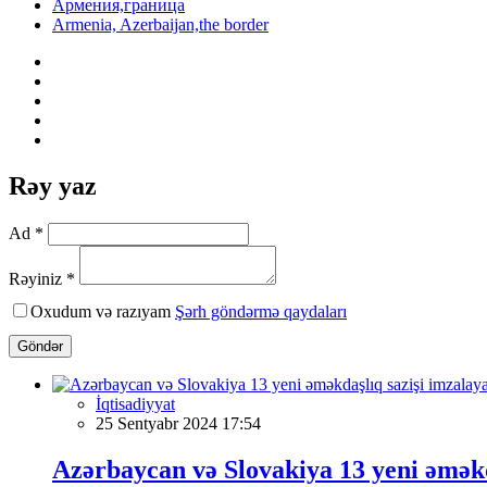
Армения,граница
Armenia, Azerbaijan,the border
Rəy yaz
Ad *
Rəyiniz *
Oxudum və razıyam
Şərh göndərmə qaydaları
Göndər
İqtisadiyyat
25 Sentyabr 2024 17:54
Azərbaycan və Slovakiya 13 yeni əməkd