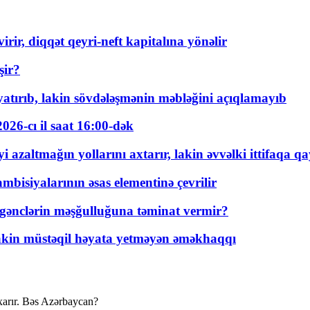
rir, diqqət qeyri-neft kapitalına yönəlir
şir?
tırıb, lakin sövdələşmənin məbləğini açıqlamayıb
026-cı il saat 16:00-dək
 azaltmağın yollarını axtarır, lakin əvvəlki ittifaqa qa
bisiyalarının əsas elementinə çevrilir
 gənclərin məşğulluğuna təminat vermir?
kin müstəqil həyata yetməyən əməkhaqqı
xarır. Bəs Azərbaycan?