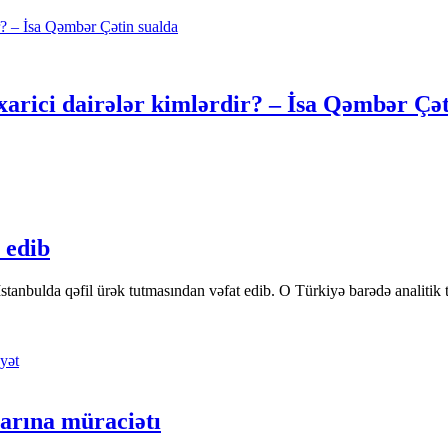
xarici dairələr kimlərdir? – İsa Qəmbər Çət
 edib
tanbulda qəfil ürək tutmasından vəfat edib. O Türkiyə barədə analitik təfə
yət
arına müraciətı