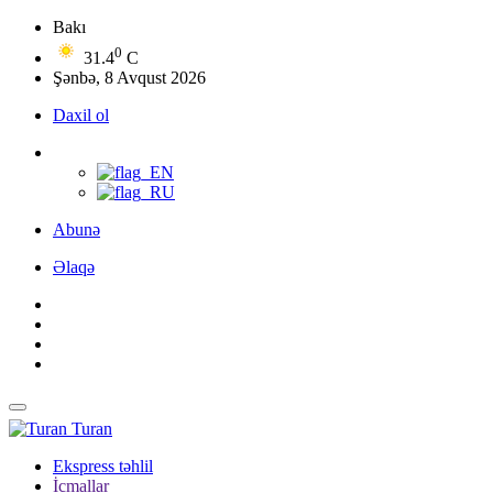
Bakı
0
31.4
C
Şənbə, 8 Avqust 2026
Daxil ol
Abunə
Əlaqə
Turan
Ekspress təhlil
İcmallar