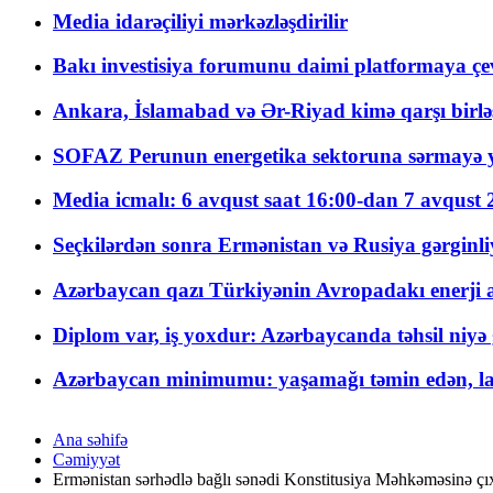
Media idarəçiliyi mərkəzləşdirilir
Bakı investisiya forumunu daimi platformaya çevi
Ankara, İslamabad və Ər-Riyad kimə qarşı birlə
SOFAZ Perunun energetika sektoruna sərmayə ya
Media icmalı: 6 avqust saat 16:00-dan 7 avqust 2
Seçkilərdən sonra Ermənistan və Rusiya gərginliyi
Azərbaycan qazı Türkiyənin Avropadakı enerji am
Diplom var, iş yoxdur: Azərbaycanda təhsil niyə
Azərbaycan minimumu: yaşamağı təmin edən, la
Ana səhifə
Cəmiyyət
Ermənistan sərhədlə bağlı sənədi Konstitusiya Məhkəməsinə çı