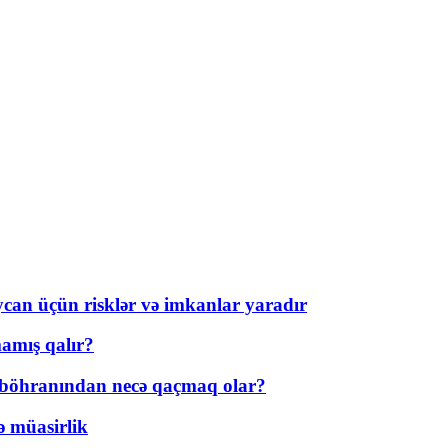
ycan üçün risklər və imkanlar yaradır
amış qalır?
t böhranından necə qaçmaq olar?
ə müasirlik