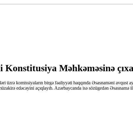
di Konstitusiya Məhkəməsinə çıxa
əri üzrə komissiyaların birgə fəaliyyəti haqqında Əsasnaməni avqust ay
zakirə edəcəyini açıqlayıb. Azərbaycanda isə sözügedən Əsasnamə ilə b