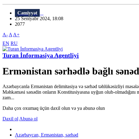
Cəmiyyət
25 Sentyabr 2024, 18:08
2077
A-
A
A+
EN
RU
Turan İnformasiya Agentliyi
Ermənistan sərhədlə bağlı sənə
Azərbaycanla Ermənistan delimitasiya və sərhəd təhlükəsizliyi məsələl
Məhkəməsi sənədin onların Konstitusiyasına uyğun olub-olmadığını mü
zam...
Daha çox oxumaq üçün daxil olun və ya abunə olun
Daxil ol
Abunə ol
Azərbaycan, Ermənistan, sərhəd