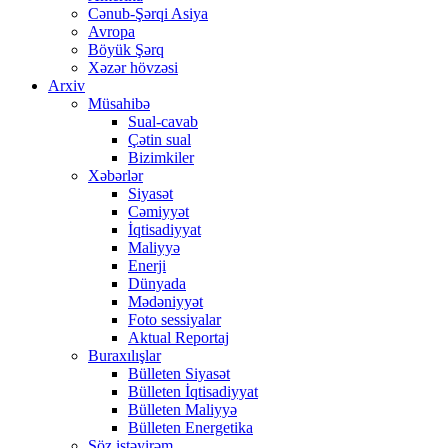
Cənub-Şərqi Asiya
Avropa
Böyük Şərq
Xəzər hövzəsi
Arxiv
Müsahibə
Sual-cavab
Çətin sual
Bizimkiler
Xəbərlər
Siyasət
Cəmiyyət
İqtisadiyyat
Maliyyə
Enerji
Dünyada
Mədəniyyət
Foto sessiyalar
Aktual Reportaj
Buraxılışlar
Bülleten Siyasət
Bülleten İqtisadiyyat
Bülleten Maliyyə
Bülleten Energetika
Söz istəyirəm