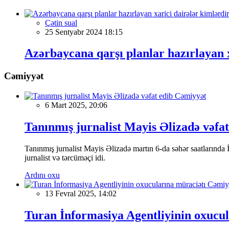
Çətin sual
25 Sentyabr 2024 18:15
Azərbaycana qarşı planlar hazırlayan 
Cəmiyyət
Cəmiyyət
6 Mart 2025, 20:06
Tanınmış jurnalist Mayis Əlizadə vəfat
Tanınmış jurnalist Mayis Əlizadə martın 6-da səhər saatlarında İs
jurnalist və tərcüməçi idi.
Ardını oxu
Cəmiy
13 Fevral 2025, 14:02
Turan İnformasiya Agentliyinin oxucul