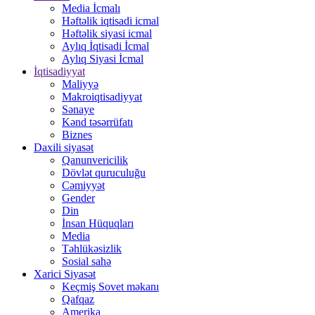
Media İcmalı
Həftəlik iqtisadi icmal
Həftəlik siyasi icmal
Aylıq İqtisadi İcmal
Aylıq Siyasi İcmal
İqtisadiyyat
Maliyyə
Makroiqtisadiyyat
Sənaye
Kənd təsərrüfatı
Biznes
Daxili siyasət
Qanunvericilik
Dövlət quruculuğu
Cəmiyyət
Gender
Din
İnsan Hüquqları
Media
Təhlükəsizlik
Sosial sahə
Xarici Siyasət
Keçmiş Sovet məkanı
Qafqaz
Amerika