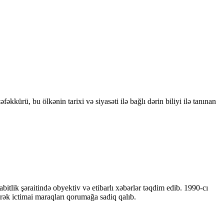
kkürü, bu ölkənin tarixi və siyasəti ilə bağlı dərin biliyi ilə tanınan
bitlik şəraitində obyektiv və etibarlı xəbərlər təqdim edib. 1990-cı
ərək ictimai maraqları qorumağa sadiq qalıb.