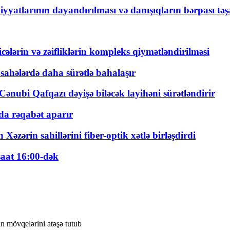
yyatlarının dayandırılması və danışıqların bərpası tə
ticələrin və zəifliklərin kompleks qiymətləndirilməsi
 sahələrdə daha sürətlə bahalaşır
ənubi Qafqazı dəyişə biləcək layihəni sürətləndirir
a rəqabət aparır
zərin sahillərini fiber-optik xətlə birləşdirdi
saat 16:00-dək
n mövqelərini atəşə tutub