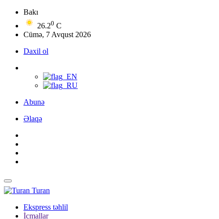
Bakı
0
26.2
C
Cümə, 7 Avqust 2026
Daxil ol
Abunə
Əlaqə
Turan
Ekspress təhlil
İcmallar