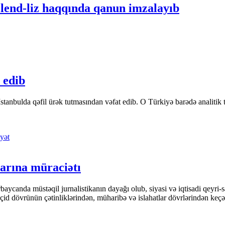
lend-liz haqqında qanun imzalayıb
 edib
tanbulda qəfil ürək tutmasından vəfat edib. O Türkiyə barədə analitik təfə
yət
arına müraciətı
ycanda müstəqil jurnalistikanın dayağı olub, siyasi və iqtisadi qeyri-sa
keçid dövrünün çətinliklərindən, müharibə və islahatlar dövrlərindən keç