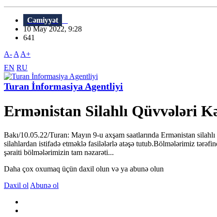
Cəmiyyət
10 May 2022, 9:28
641
A-
A
A+
EN
RU
Turan İnformasiya Agentliyi
Ermənistan Silahlı Qüvvələri K
Bakı/10.05.22/Turan: Mayın 9-u axşam saatlarında Ermənistan silahlı
silahlardan istifadə etməklə fasilələrlə atəşə tutub.Bölmələrimiz tərə
şəraiti bölmələrimizin tam nəzarəti...
Daha çox oxumaq üçün daxil olun və ya abunə olun
Daxil ol
Abunə ol