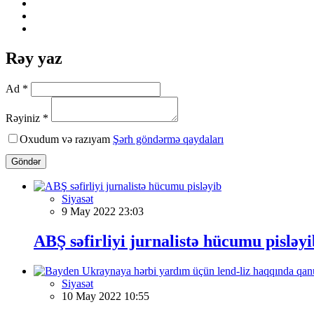
Rəy yaz
Ad *
Rəyiniz *
Oxudum və razıyam
Şərh göndərmə qaydaları
Göndər
Siyasət
9 May 2022 23:03
ABŞ səfirliyi jurnalistə hücumu pisləyi
Siyasət
10 May 2022 10:55