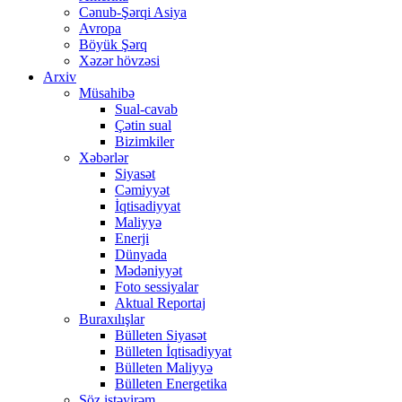
Cənub-Şərqi Asiya
Avropa
Böyük Şərq
Xəzər hövzəsi
Arxiv
Müsahibə
Sual-cavab
Çətin sual
Bizimkiler
Xəbərlər
Siyasət
Cəmiyyət
İqtisadiyyat
Maliyyə
Enerji
Dünyada
Mədəniyyət
Foto sessiyalar
Aktual Reportaj
Buraxılışlar
Bülleten Siyasət
Bülleten İqtisadiyyat
Bülleten Maliyyə
Bülleten Energetika
Söz istəyirəm