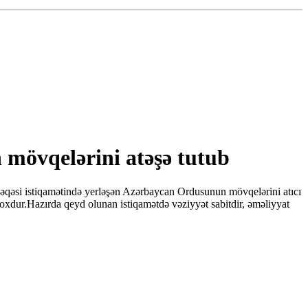
 mövqelərini atəşə tutub
əqəsi istiqamətində yerləşən Azərbaycan Ordusunun mövqelərini atıcı
 yoxdur.Hazırda qeyd olunan istiqamətdə vəziyyət sabitdir, əməliyyat