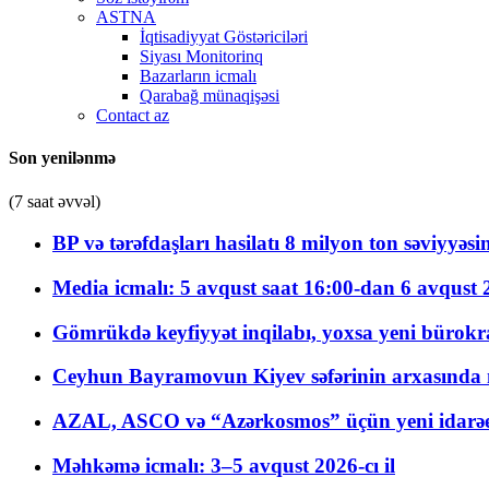
ASTNA
İqtisadiyyat Göstəriciləri
Siyası Monitorinq
Bazarların icmalı
Qarabağ münaqişəsi
Contact az
Son yenilənmə
(7 saat əvvəl)
BP və tərəfdaşları hasilatı 8 milyon ton səviyyəs
Media icmalı: 5 avqust saat 16:00-dan 6 avqust 2
Gömrükdə keyfiyyət inqilabı, yoxsa yeni bürokr
Ceyhun Bayramovun Kiyev səfərinin arxasında 
AZAL, ASCO və “Azərkosmos” üçün yeni idarəetm
Məhkəmə icmalı: 3–5 avqust 2026-cı il