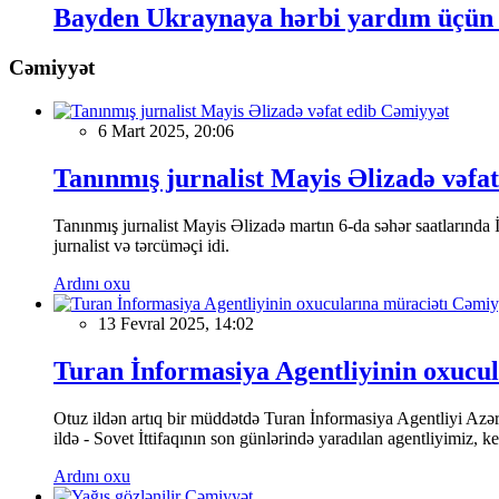
Bayden Ukraynaya hərbi yardım üçün 
Cəmiyyət
Cəmiyyət
6 Mart 2025, 20:06
Tanınmış jurnalist Mayis Əlizadə vəfat
Tanınmış jurnalist Mayis Əlizadə martın 6-da səhər saatlarında İs
jurnalist və tərcüməçi idi.
Ardını oxu
Cəmiy
13 Fevral 2025, 14:02
Turan İnformasiya Agentliyinin oxucul
Otuz ildən artıq bir müddətdə Turan İnformasiya Agentliyi Azərba
ildə - Sovet İttifaqının son günlərində yaradılan agentliyimiz, 
Ardını oxu
Cəmiyyət