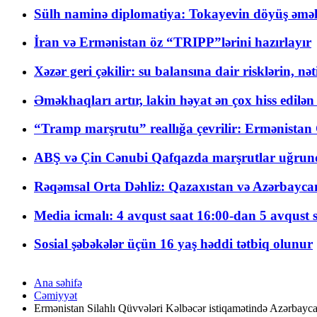
Sülh naminə diplomatiya: Tokayevin döyüş əməli
İran və Ermənistan öz “TRIPP”lərini hazırlayır
Xəzər geri çəkilir: su balansına dair risklərin, nə
Əməkhaqları artır, lakin həyat ən çox hiss edilən
“Tramp marşrutu” reallığa çevrilir: Ermənistan C
ABŞ və Çin Cənubi Qafqazda marşrutlar uğrund
Rəqəmsal Orta Dəhliz: Qazaxıstan və Azərbaycan Xə
Media icmalı: 4 avqust saat 16:00-dan 5 avqust 
Sosial şəbəkələr üçün 16 yaş həddi tətbiq olunur
Ana səhifə
Cəmiyyət
Ermənistan Silahlı Qüvvələri Kəlbəcər istiqamətində Azərbayca