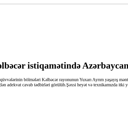
əlbəcər istiqamətində Azərbaycan
 qüvvələrinin bölmələri Kəlbəcər rayonunun Yuxarı Ayrım yaşayış mənt
findən adekvat cavab tədbirləri görülüb.Şəxsi heyət və texnikamızda itki