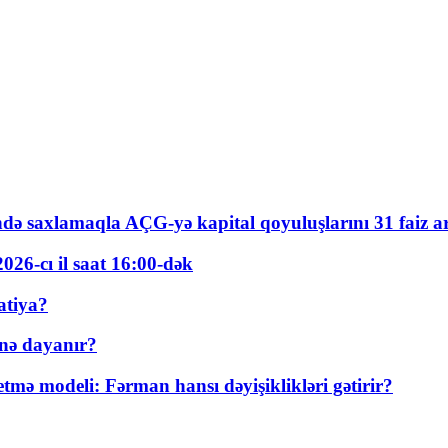
ində saxlamaqla AÇG-yə kapital qoyuluşlarını 31 faiz ar
026-cı il saat 16:00-dək
atiya?
nə dayanır?
ə modeli: Fərman hansı dəyişiklikləri gətirir?