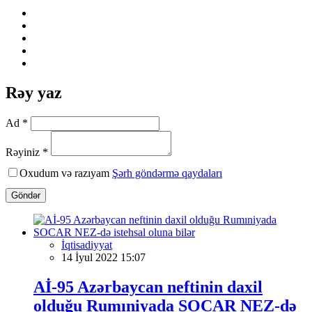
Rəy yaz
Ad *
Rəyiniz *
Oxudum və razıyam
Şərh göndərmə qaydaları
Göndər
İqtisadiyyat
14 İyul 2022 15:07
Aİ-95 Azərbaycan neftinin daxil
olduğu Rumıniyada SOCAR NEZ-də