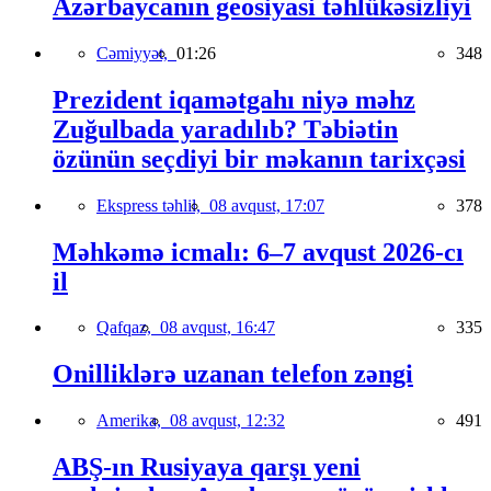
Azərbaycanın geosiyasi təhlükəsizliyi
Cəmiyyət,
01:26
348
Prezident iqamətgahı niyə məhz
Zuğulbada yaradılıb? Təbiətin
özünün seçdiyi bir məkanın tarixçəsi
Ekspress təhlil,
08 avqust, 17:07
378
Məhkəmə icmalı: 6–7 avqust 2026-cı
il
Qafqaz,
08 avqust, 16:47
335
Onilliklərə uzanan telefon zəngi
Amerika,
08 avqust, 12:32
491
ABŞ-ın Rusiyaya qarşı yeni