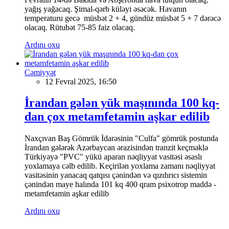
yağış yağacaq. Şimal-qərb küləyi əsəcək. Havanın
temperaturu gecə müsbət 2 + 4, gündüz müsbət 5 + 7 dərəcə
olacaq. Rütubət 75-85 faiz olacaq.
Ardını oxu
Cəmiyyət
12 Fevral 2025, 16:50
İrandan gələn yük maşınında 100 kq-
dan çox metamfetamin aşkar edilib
Naxçıvan Baş Gömrük İdarəsinin "Culfa" gömrük postunda
İrandan gələrək Azərbaycan ərazisindən tranzit keçməklə
Türkiyəyə "PVC" yükü aparan nəqliyyat vasitəsi əsaslı
yoxlamaya cəlb edilib. Keçirilən yoxlama zamanı nəqliyyat
vasitəsinin yanacaq qatqısı çənindən və qızdırıcı sistemin
çənindən maye halında 101 kq 400 qram psixotrop maddə -
metamfetamin aşkar edilib
Ardını oxu