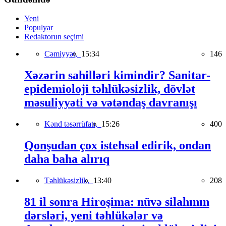
Yeni
Populyar
Redaktorun seçimi
Cəmiyyət,
15:34
146
Xəzərin sahilləri kimindir? Sanitar-
epidemioloji təhlükəsizlik, dövlət
məsuliyyəti və vətəndaş davranışı
Kənd təsərrüfatı,
15:26
400
Qonşudan çox istehsal edirik, ondan
daha baha alırıq
Təhlükəsizlik,
13:40
208
81 il sonra Hiroşima: nüvə silahının
dərsləri, yeni təhlükələr və