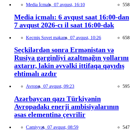
Media İcmalı,
07 avqust, 16:10
558
Media icmalı: 6 avqust saat 16:00-dan
7 avqust 2026-cı il saat 16:00-dək
Keçmiş Sovet məkanı,
07 avqust, 10:26
658
Seçkilərdən sonra Ermənistan və
Rusiya gərginliyi azaltmağın yollarını
axtarır, lakin əvvəlki ittifaqa qayıdış
ehtimalı azdır
Avropa,
07 avqust, 09:23
595
Azərbaycan qazı Türkiyənin
Avropadakı enerji ambisiyalarının
əsas elementinə çevrilir
Cəmiyyət,
07 avqust, 08:59
547