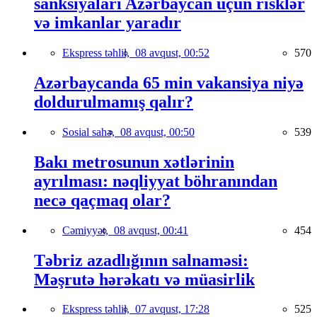
sanksiyaları Azərbaycan üçün risklər
və imkanlar yaradır
Ekspress təhlil,
08 avqust, 00:52
570
Azərbaycanda 65 min vakansiya niyə
doldurulmamış qalır?
Sosial sahə,
08 avqust, 00:50
539
Bakı metrosunun xətlərinin
ayrılması: nəqliyyat böhranından
necə qaçmaq olar?
Cəmiyyət,
08 avqust, 00:41
454
Təbriz azadlığının salnaməsi:
Məşrutə hərəkatı və müasirlik
Ekspress təhlil,
07 avqust, 17:28
525