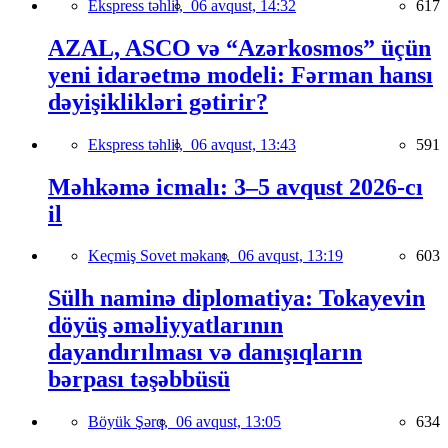
Ekspress təhlil,
06 avqust, 14:32
617
AZAL, ASCO və “Azərkosmos” üçün
yeni idarəetmə modeli: Fərman hansı
dəyişiklikləri gətirir?
Ekspress təhlil,
06 avqust, 13:43
591
Məhkəmə icmalı: 3–5 avqust 2026-cı
il
Keçmiş Sovet məkanı,
06 avqust, 13:19
603
Sülh naminə diplomatiya: Tokayevin
döyüş əməliyyatlarının
dayandırılması və danışıqların
bərpası təşəbbüsü
Böyük Şərq,
06 avqust, 13:05
634