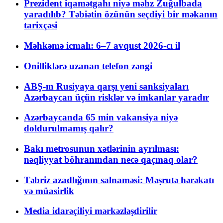
Prezident iqamətgahı niyə məhz Zuğulbada
yaradılıb? Təbiətin özünün seçdiyi bir məkanın
tarixçəsi
Məhkəmə icmalı: 6–7 avqust 2026-cı il
Onilliklərə uzanan telefon zəngi
ABŞ-ın Rusiyaya qarşı yeni sanksiyaları
Azərbaycan üçün risklər və imkanlar yaradır
Azərbaycanda 65 min vakansiya niyə
doldurulmamış qalır?
Bakı metrosunun xətlərinin ayrılması:
nəqliyyat böhranından necə qaçmaq olar?
Təbriz azadlığının salnaməsi: Məşrutə hərəkatı
və müasirlik
Media idarəçiliyi mərkəzləşdirilir