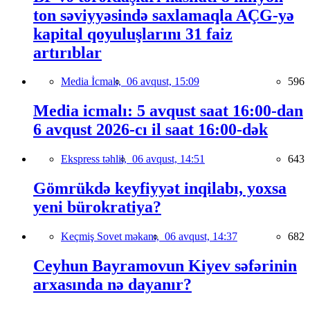
ton səviyyəsində saxlamaqla AÇG-yə
kapital qoyuluşlarını 31 faiz
artırıblar
Media İcmalı,
06 avqust, 15:09
596
Media icmalı: 5 avqust saat 16:00-dan
6 avqust 2026-cı il saat 16:00-dək
Ekspress təhlil,
06 avqust, 14:51
643
Gömrükdə keyfiyyət inqilabı, yoxsa
yeni bürokratiya?
Keçmiş Sovet məkanı,
06 avqust, 14:37
682
Ceyhun Bayramovun Kiyev səfərinin
arxasında nə dayanır?