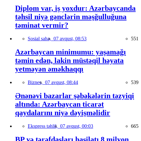
Diplom var, iş yoxdur: Azərbaycanda
təhsil niyə gənclərin məşğulluğuna
təminat vermir?
Sosial sahə,
07 avqust, 08:53
551
Azərbaycan minimumu: yaşamağı
təmin edən, lakin müstəqil həyata
yetməyən əməkhaqqı
Biznes,
07 avqust, 08:44
539
Ənənəvi bazarlar şəbəkələrin təzyiqi
altında: Azərbaycan ticarət
qaydalarını niyə dəyişməlidir
Ekspress təhlil,
07 avqust, 00:03
665
BP və tərəfdaşları hasilatı 8 milyon