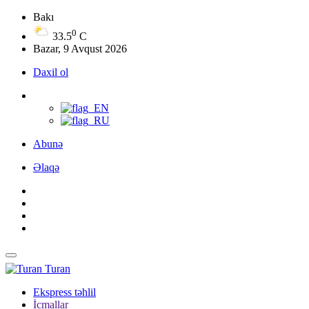
Bakı
0
33.5
C
Bazar, 9 Avqust 2026
Daxil ol
Abunə
Əlaqə
Turan
Ekspress təhlil
İcmallar