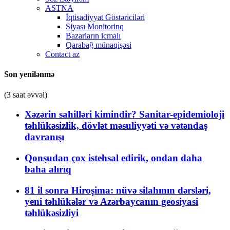
ASTNA
İqtisadiyyat Göstəriciləri
Siyası Monitorinq
Bazarların icmalı
Qarabağ münaqişəsi
Contact az
Son yenilənmə
(3 saat əvvəl)
Xəzərin sahilləri kimindir? Sanitar-epidemioloji
təhlükəsizlik, dövlət məsuliyyəti və vətəndaş
davranışı
Qonşudan çox istehsal edirik, ondan daha
baha alırıq
81 il sonra Hiroşima: nüvə silahının dərsləri,
yeni təhlükələr və Azərbaycanın geosiyasi
təhlükəsizliyi