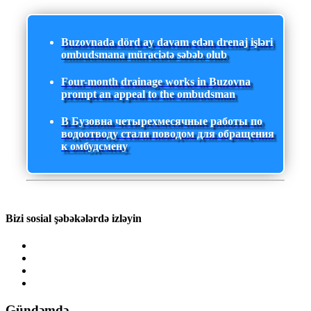
Buzovnada dörd ay davam edən drenaj işləri
ombudsmana müraciətə səbəb olub
Four-month drainage works in Buzovna
prompt an appeal to the ombudsman
В Бузовна четырехмесячные работы по
водоотводу стали поводом для обращения
к омбудсмену
Bizi sosial şəbəkələrdə izləyin
Gündəmdə