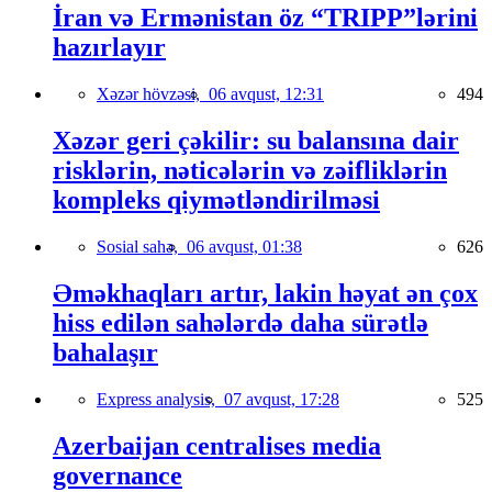
İran və Ermənistan öz “TRIPP”lərini
hazırlayır
Xəzər hövzəsi,
06 avqust, 12:31
494
Xəzər geri çəkilir: su balansına dair
risklərin, nəticələrin və zəifliklərin
kompleks qiymətləndirilməsi
Sosial sahə,
06 avqust, 01:38
626
Əməkhaqları artır, lakin həyat ən çox
hiss edilən sahələrdə daha sürətlə
bahalaşır
Express analysis,
07 avqust, 17:28
525
Azerbaijan centralises media
governance