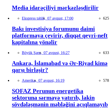
Media idarəçiliyi mərkəzləşdirilir
Ekspress təhlil,
07 avqust, 17:00
625
Bakı investisiya forumunu daimi
platformaya çevirir, diqqət qeyri-neft
kapitalına yönəlir
Böyük Şərq,
07 avqust, 16:27
633
Ankara, İslamabad və Ər-Riyad kimə
qarşı birləşir?
Amerika,
07 avqust, 16:19
578
SOFAZ Perunun energetika
sektoruna sərmayə yatırıb, lakin
sövdələşmənin məbləğini açıqlamayıb