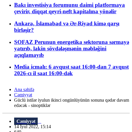
Bakı investisiya forumunu daimi platformaya
çevirir, diqqət qeyri-neft kapitalına yönəlir
Ankara, İslamabad və Ər-Riyad kimə qarşı
birləşir?
SOFAZ Perunun energetika sektoruna sərmayə
yatırıb, lakin sövdələşmənin məbləğini
açıqlamayıb
Media icmalı: 6 avqust saat 16:00-dan 7 avqust
2026-cı il saat 16:00-dək
Ana səhifə
Cəmiyyət
Güclü istilər iyulun ikinci ongünlüyünün sonuna qədər davam
edəcək - sinoptiklər
Cəmiyyət
14 İyul 2022, 15:14
640