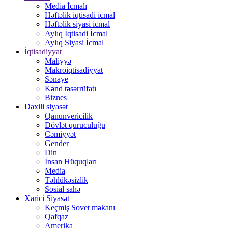
Media İcmalı
Həftəlik iqtisadi icmal
Həftəlik siyasi icmal
Aylıq İqtisadi İcmal
Aylıq Siyasi İcmal
İqtisadiyyat
Maliyyə
Makroiqtisadiyyat
Sənaye
Kənd təsərrüfatı
Biznes
Daxili siyasət
Qanunvericilik
Dövlət quruculuğu
Cəmiyyət
Gender
Din
İnsan Hüquqları
Media
Təhlükəsizlik
Sosial sahə
Xarici Siyasət
Keçmiş Sovet məkanı
Qafqaz
Amerika