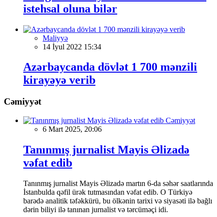
istehsal oluna bilər
Maliyyə
14 İyul 2022 15:34
Azərbaycanda dövlət 1 700 mənzili
kirayəyə verib
Cəmiyyət
Cəmiyyət
6 Mart 2025, 20:06
Tanınmış jurnalist Mayis Əlizadə
vəfat edib
Tanınmış jurnalist Mayis Əlizadə martın 6-da səhər saatlarında
İstanbulda qəfil ürək tutmasından vəfat edib. O Türkiyə
barədə analitik təfəkkürü, bu ölkənin tarixi və siyasəti ilə bağlı
dərin biliyi ilə tanınan jurnalist və tərcüməçi idi.