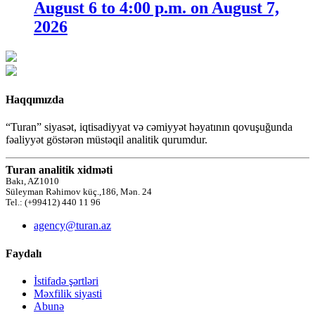
August 6 to 4:00 p.m. on August 7,
2026
Haqqımızda
“Turan” siyasət, iqtisadiyyat və cəmiyyət həyatının qovuşuğunda
fəaliyyət göstərən müstəqil analitik qurumdur.
Turan analitik xidməti
Bakı, AZ1010
Süleyman Rəhimov küç.,186, Mən. 24
Tel.: (+99412) 440 11 96
agency@turan.az
Faydalı
İstifadə şərtləri
Məxfilik siyasti
Abunə