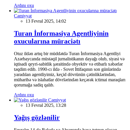
Ardını oxu
Cəmiyyət
13 Fevral 2025, 14:02
Turan İnformasiya Agentliyinin
oxucularına müraciətı
Otuz ildən artıq bir müddətdə Turan İnformasiya Agentliyi
Azərbaycanda müstəqil jurnalistikanın dayağı olub, siyasi və
iqtisadi qeyri-sabitlik şəraitində obyektiv və etibarlı xəbərlər
təqdim edib. 1990-cı ildə - Sovet İttifaqının son günlərində
yaradılan agentliyimiz, keçid dövrünün çətinliklərindən,
müharibə və islahatlar dövrlərindən keçərək ictimai maraqları
qorumağa sadiq qalıb.
Ardını oxu
Cəmiyyət
13 Fevral 2025, 13:28
Yağış gözlənilir
Fevralın 14-də Bakıda və Abşeronda hava tutqun olacaq,