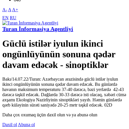
A-
A
A+
EN
RU
Turan İnformasiya Agentliyi
Güclü istilər iyulun ikinci
ongünlüyünün sonuna qədər
davam edəcək - sinoptiklər
Bakı/14.07.22/Turan: Azərbaycan ərazisində güclü istilər iyulun
ikinci ongünlüyünün sonuna qədər davam edəcək. Bu günlərdə
havanın maksimum temperaturu 37-40 dərəcə, bəzi yerlərdə 42-43
dərəcə təşkil edəcək. Dağlarda 30-33 dərəcə isti olacaq, xəbəri cümə
axşamı Ekologiya Nazirliyinin sinoptikləri yayıb. Həmin günlərdə
qərb küləyinin sürəti saniyədə 20-25 metr təşkil edəcək. 02D
Daha çox oxumaq üçün daxil olun və ya abunə olun
Daxil ol
Abunə ol