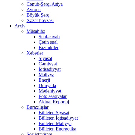
Cənub-Şərqi Asiya
Avropa
Böyük Şərq
Xəzər hövzəsi
Arxiv
Müsahibə
Sual-cavab
Çətin sual
Bizimkiler
Xəbərlər
Siyasət
Cəmiyyət
İqtisadiyyat
Maliyyə
Enerji
Dünyada
Mədəniyyət
Foto sessiyalar
Aktual Reportaj
Buraxılışlar
Bülleten Siyasət
Bülleten İqtisadiyyat
Bülleten Maliyyə
Bülleten Energetika
Söz istəyirəm