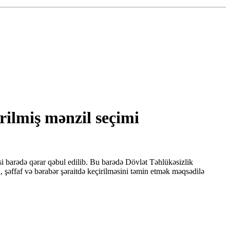
irilmiş mənzil seçimi
i barədə qərar qəbul edilib. Bu barədə Dövlət Təhlükəsizlik
 şəffaf və bərabər şəraitdə keçirilməsini təmin etmək məqsədilə