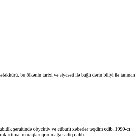
kkürü, bu ölkənin tarixi və siyasəti ilə bağlı dərin biliyi ilə tanınan
bitlik şəraitində obyektiv və etibarlı xəbərlər təqdim edib. 1990-cı
ərək ictimai maraqları qorumağa sadiq qalıb.