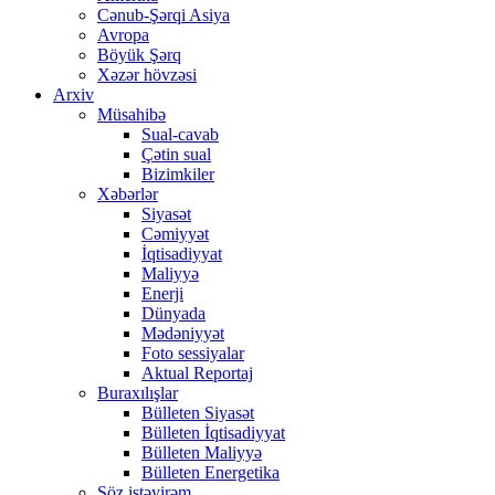
Cənub-Şərqi Asiya
Avropa
Böyük Şərq
Xəzər hövzəsi
Arxiv
Müsahibə
Sual-cavab
Çətin sual
Bizimkiler
Xəbərlər
Siyasət
Cəmiyyət
İqtisadiyyat
Maliyyə
Enerji
Dünyada
Mədəniyyət
Foto sessiyalar
Aktual Reportaj
Buraxılışlar
Bülleten Siyasət
Bülleten İqtisadiyyat
Bülleten Maliyyə
Bülleten Energetika
Söz istəyirəm