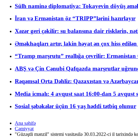
Sülh naminə diplomatiya: Tokayevin döyüş əməli
İran və Ermənistan öz “TRIPP”lərini hazırlayır
Xəzər geri çəkilir: su balansına dair risklərin, nə
Əməkhaqları artır, lakin həyat ən çox hiss edilən
“Tramp marşrutu” reallığa çevrilir: Ermənistan C
ABŞ və Çin Cənubi Qafqazda marşrutlar uğrund
Rəqəmsal Orta Dəhliz: Qazaxıstan və Azərbaycan Xə
Media icmalı: 4 avqust saat 16:00-dan 5 avqust 
Sosial şəbəkələr üçün 16 yaş həddi tətbiq olunur
Ana səhifə
Cəmiyyət
"Güzəştli mənzil" sistemi vasitəsilə 30.03.2022-ci il tarixində k