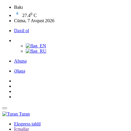
Bakı
0
27.4
C
Cümə, 7 Avqust 2026
Daxil ol
Abunə
Əlaqə
Turan
Ekspress təhlil
İcmallar