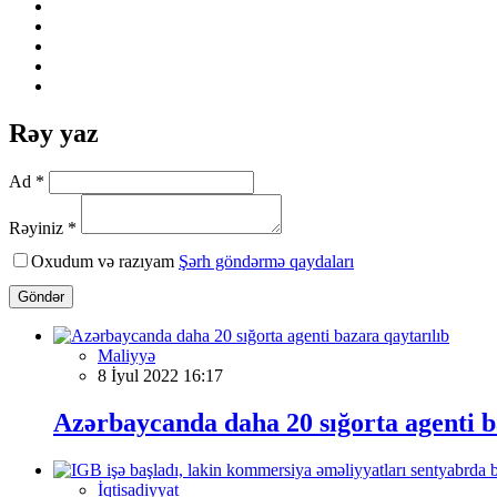
Rəy yaz
Ad *
Rəyiniz *
Oxudum və razıyam
Şərh göndərmə qaydaları
Göndər
Maliyyə
8 İyul 2022 16:17
Azərbaycanda daha 20 sığorta agenti b
İqtisadiyyat