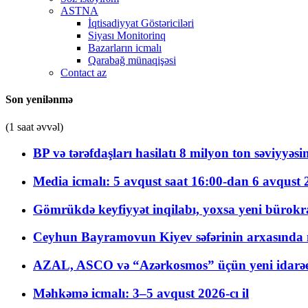
ASTNA
İqtisadiyyat Göstəriciləri
Siyası Monitorinq
Bazarların icmalı
Qarabağ münaqişəsi
Contact az
Son yenilənmə
(1 saat əvvəl)
BP və tərəfdaşları hasilatı 8 milyon ton səviyyəs
Media icmalı: 5 avqust saat 16:00-dan 6 avqust 2
Gömrükdə keyfiyyət inqilabı, yoxsa yeni bürokr
Ceyhun Bayramovun Kiyev səfərinin arxasında 
AZAL, ASCO və “Azərkosmos” üçün yeni idarəetm
Məhkəmə icmalı: 3–5 avqust 2026-cı il