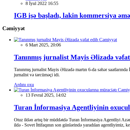
8 İyul 2022 16:55
IGB işə başladı, lakin kommersiya əmə
Cəmiyyət
Cəmiyyət
6 Mart 2025, 20:06
Tanınmış jurnalist Mayis Əlizadə vəfat
Tanınmış jurnalist Mayis Əlizadə martın 6-da səhər saatlarında İs
jurnalist və tərcüməçi idi.
Ardını oxu
Cəmiy
13 Fevral 2025, 14:02
Turan İnformasiya Agentliyinin oxucul
Otuz ildən artıq bir müddətdə Turan İnformasiya Agentliyi Azərba
ildə - Sovet İttifaqının son günlərində yaradılan agentliyimiz, 