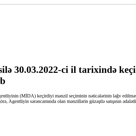
ilə 30.03.2022-ci il tarixində keç
ib
entliyinin (MİDA) keçirdiyi mənzil seçiminin nəticələrinin ləğv edilməs
 Agentliyin sərəncamında olan mənzillərin güzəştlə satışının ədalətli,