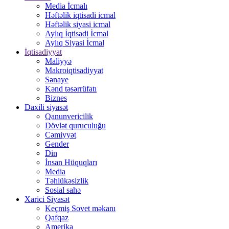
Media İcmalı
Həftəlik iqtisadi icmal
Həftəlik siyasi icmal
Aylıq İqtisadi İcmal
Aylıq Siyasi İcmal
İqtisadiyyat
Maliyyə
Makroiqtisadiyyat
Sənaye
Kənd təsərrüfatı
Biznes
Daxili siyasət
Qanunvericilik
Dövlət quruculuğu
Cəmiyyət
Gender
Din
İnsan Hüquqları
Media
Təhlükəsizlik
Sosial sahə
Xarici Siyasət
Keçmiş Sovet məkanı
Qafqaz
Amerika