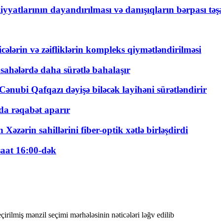
yyatlarının dayandırılması və danışıqların bərpası tə
ticələrin və zəifliklərin kompleks qiymətləndirilməsi
 sahələrdə daha sürətlə bahalaşır
ənubi Qafqazı dəyişə biləcək layihəni sürətləndirir
a rəqabət aparır
zərin sahillərini fiber-optik xətlə birləşdirdi
saat 16:00-dək
eçirilmiş mənzil seçimi mərhələsinin nəticələri ləğv edilib