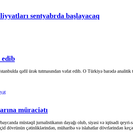
liyyatları sentyabrda başlayacaq
 edib
tanbulda qəfil ürək tutmasından vəfat edib. O Türkiyə barədə analitik təfə
yət
arına müraciətı
ycanda müstəqil jurnalistikanın dayağı olub, siyasi və iqtisadi qeyri-sa
keçid dövrünün çətinliklərindən, müharibə və islahatlar dövrlərindən keç