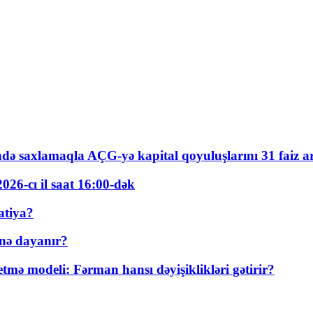
ində saxlamaqla AÇG-yə kapital qoyuluşlarını 31 faiz ar
026-cı il saat 16:00-dək
atiya?
nə dayanır?
ə modeli: Fərman hansı dəyişiklikləri gətirir?