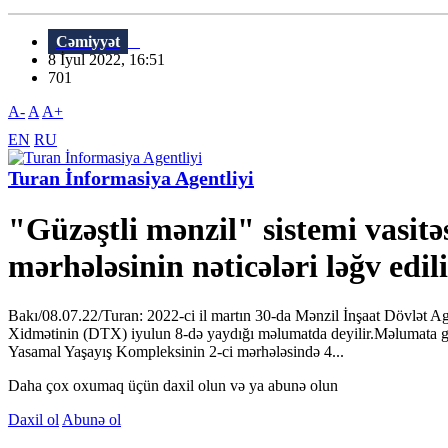
Cəmiyyət
8 İyul 2022, 16:51
701
A-
A
A+
EN
RU
Turan İnformasiya Agentliyi
"Güzəştli mənzil" sistemi vasitəs
mərhələsinin nəticələri ləğv edil
Bakı/08.07.22/Turan: 2022-ci il martın 30-da Mənzil İnşaat Dövlət Ag
Xidmətinin (DTX) iyulun 8-də yaydığı məlumatda deyilir.Məlumata görə,
Yasamal Yaşayış Kompleksinin 2-ci mərhələsində 4...
Daha çox oxumaq üçün daxil olun və ya abunə olun
Daxil ol
Abunə ol