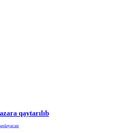
azara qaytarılıb