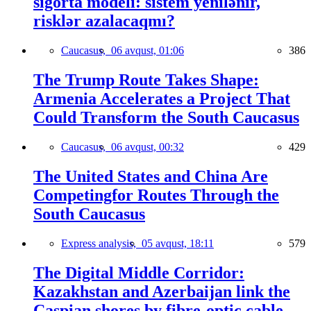
sığorta modeli: sistem yenilənir,
risklər azalacaqmı?
Caucasus,
06 avqust, 01:06
386
The Trump Route Takes Shape:
Armenia Accelerates a Project That
Could Transform the South Caucasus
Caucasus,
06 avqust, 00:32
429
The United States and China Are
Competingfor Routes Through the
South Caucasus
Express analysis,
05 avqust, 18:11
579
The Digital Middle Corridor:
Kazakhstan and Azerbaijan link the
Caspian shores by fibre-optic cable