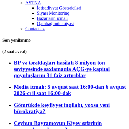
ASTNA
İqtisadiyyat Göstəriciləri
Siyası Monitorinq
Bazarların icmalı
Qarabağ münaqişəsi
Contact az
Son yenilənmə
(2 saat əvvəl)
BP və tərəfdaşları hasilatı 8 milyon ton
səviyyəsində saxlamaqla AÇG-yə kapital
qoyuluşlarını 31 faiz artırıblar
Media icmalı: 5 avqust saat 16:00-dan 6 avqust
2026-cı il saat 16:00-dək
Gömrükdə keyfiyyət inqilabı, yoxsa yeni
bürokratiya?
Ceyhun Bayramovun Kiyev səfərinin