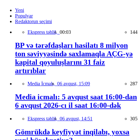
Yeni
Populyar
Redaktorun seçimi
Ekspress təhlil,
00:03
144
BP və tərəfdaşları hasilatı 8 milyon
ton səviyyəsində saxlamaqla AÇG-yə
kapital qoyuluşlarını 31 faiz
artırıblar
Media İcmalı,
06 avqust, 15:09
287
Media icmalı: 5 avqust saat 16:00-dan
6 avqust 2026-cı il saat 16:00-dək
Ekspress təhlil,
06 avqust, 14:51
305
Gömrükdə keyfiyyət inqilabı, yoxsa