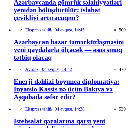
Azərbaycanda gömrük səlahiyyətləri
yenidən bölüşdürülür: islahat
çevikliyi artıracaqmı?
Ekspress təhlil,
04 avqust, 14:45
509
Azərbaycan bazar təmərküzləşməsini
yeni qaydalarla ölçəcək — əsas sınaq
tətbiq olacaq
Avropa,
04 avqust, 14:42
470
Enerji dəhlizi boyunca diplomatiya:
İnyatsio Kassis nə üçün Bakıya və
Aşqabada səfər edir?
Ekspress təhlil,
04 avqust, 14:38
530
İstehsalat qəzalarına qarşı yeni