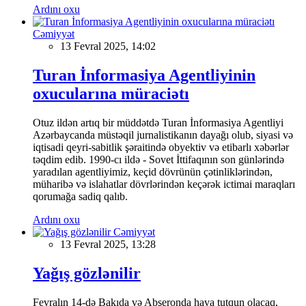
Ardını oxu
Cəmiyyət
13 Fevral 2025, 14:02
Turan İnformasiya Agentliyinin
oxucularına müraciətı
Otuz ildən artıq bir müddətdə Turan İnformasiya Agentliyi
Azərbaycanda müstəqil jurnalistikanın dayağı olub, siyasi və
iqtisadi qeyri-sabitlik şəraitində obyektiv və etibarlı xəbərlər
təqdim edib. 1990-cı ildə - Sovet İttifaqının son günlərində
yaradılan agentliyimiz, keçid dövrünün çətinliklərindən,
müharibə və islahatlar dövrlərindən keçərək ictimai maraqları
qorumağa sadiq qalıb.
Ardını oxu
Cəmiyyət
13 Fevral 2025, 13:28
Yağış gözlənilir
Fevralın 14-də Bakıda və Abşeronda hava tutqun olacaq,