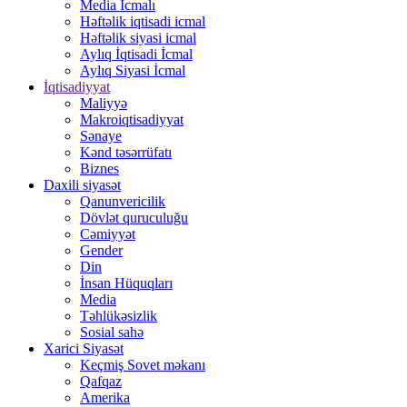
Media İcmalı
Həftəlik iqtisadi icmal
Həftəlik siyasi icmal
Aylıq İqtisadi İcmal
Aylıq Siyasi İcmal
İqtisadiyyat
Maliyyə
Makroiqtisadiyyat
Sənaye
Kənd təsərrüfatı
Biznes
Daxili siyasət
Qanunvericilik
Dövlət quruculuğu
Cəmiyyət
Gender
Din
İnsan Hüquqları
Media
Təhlükəsizlik
Sosial sahə
Xarici Siyasət
Keçmiş Sovet məkanı
Qafqaz
Amerika