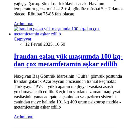
yağış yağacaq. Şimal-qərb küləyi əsəcək. Havanın
temperaturu gecə müsbət 2 + 4, gündüz müsbət 5 + 7 dərəcə
olacaq. Rütubət 75-85 faiz olacaq.
Ardını oxu
Cəmiyyət
12 Fevral 2025, 16:50
İrandan gələn yük maşınında 100 kq-
dan çox metamfetamin aşkar edilib
Naxçıvan Baş Gömrük İdarəsinin "Culfa" gömrük postunda
İrandan gələrək Azərbaycan ərazisindən tranzit keçməklə
Türkiyəyə "PVC" yükü aparan nəqliyyat vasitəsi əsaslı
yoxlamaya cəlb edilib. Keçirilən yoxlama zamanı nəqliyyat
vasitəsinin yanacaq qatqısı çənindən və qızdırıcı sistemin
çənindən maye halında 101 kq 400 qram psixotrop maddə -
metamfetamin aşkar edilib
Ardını oxu