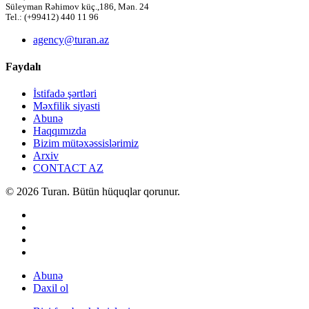
Süleyman Rəhimov küç.,186, Mən. 24
Tel.: (+99412) 440 11 96
agency@turan.az
Faydalı
İstifadə şərtləri
Məxfilik siyasti
Abunə
Haqqımızda
Bizim mütəxəssislərimiz
Arxiv
CONTACT AZ
© 2026 Turan. Bütün hüquqlar qorunur.
Abunə
Daxil ol