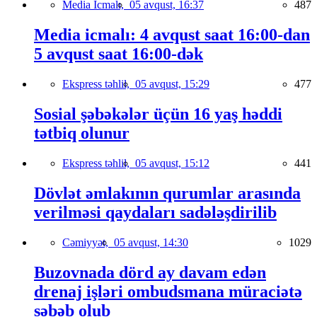
Media İcmalı,
05 avqust, 16:37
487
Media icmalı: 4 avqust saat 16:00-dan
5 avqust saat 16:00-dək
Ekspress təhlil,
05 avqust, 15:29
477
Sosial şəbəkələr üçün 16 yaş həddi
tətbiq olunur
Ekspress təhlil,
05 avqust, 15:12
441
Dövlət əmlakının qurumlar arasında
verilməsi qaydaları sadələşdirilib
Cəmiyyət,
05 avqust, 14:30
1029
Buzovnada dörd ay davam edən
drenaj işləri ombudsmana müraciətə
səbəb olub