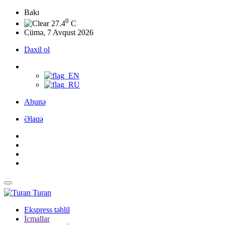
Bakı
0
27.4
C
Cümə, 7 Avqust 2026
Daxil ol
Abunə
Əlaqə
Turan
Ekspress təhlil
İcmallar