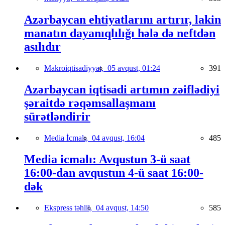
Azərbaycan ehtiyatlarını artırır, lakin
manatın dayanıqlılığı hələ də neftdən
asılıdır
Makroiqtisadiyyat,
05 avqust, 01:24
391
Azərbaycan iqtisadi artımın zəiflədiyi
şəraitdə rəqəmsallaşmanı
sürətləndirir
Media İcmalı,
04 avqust, 16:04
485
Media icmalı: Avqustun 3-ü saat
16:00-dan avqustun 4-ü saat 16:00-
dək
Ekspress təhlil,
04 avqust, 14:50
585