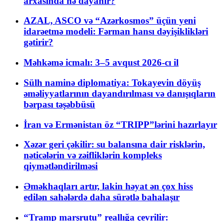
arxasında nə dayanır?
AZAL, ASCO və “Azərkosmos” üçün yeni
idarəetmə modeli: Fərman hansı dəyişiklikləri
gətirir?
Məhkəmə icmalı: 3–5 avqust 2026-cı il
Sülh naminə diplomatiya: Tokayevin döyüş
əməliyyatlarının dayandırılması və danışıqların
bərpası təşəbbüsü
İran və Ermənistan öz “TRIPP”lərini hazırlayır
Xəzər geri çəkilir: su balansına dair risklərin,
nəticələrin və zəifliklərin kompleks
qiymətləndirilməsi
Əməkhaqları artır, lakin həyat ən çox hiss
edilən sahələrdə daha sürətlə bahalaşır
“Tramp marşrutu” reallığa çevrilir: