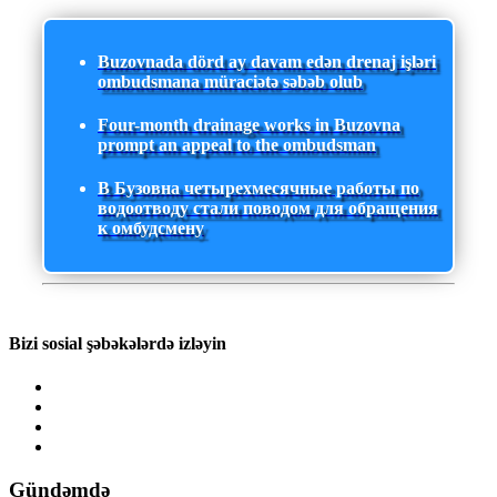
Buzovnada dörd ay davam edən drenaj işləri
ombudsmana müraciətə səbəb olub
Four-month drainage works in Buzovna
prompt an appeal to the ombudsman
В Бузовна четырехмесячные работы по
водоотводу стали поводом для обращения
к омбудсмену
Bizi sosial şəbəkələrdə izləyin
Gündəmdə