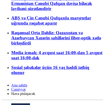
Ermənistan Cənubi Qafqazı dəyişə biləcək
layihəni sürətləndirir
ABŞ və Çin Cənubi Qafqazda marşrutlar
uğrunda rəqabət aparır
Rəqəmsal Orta Dəhliz: Qazaxıstan və
Azərbaycan Xəzərin sahillərini fiber-optik xətlə
birləşdirdi
Media icmalı: 4 avqust saat 16:00-dan 5 avqust
saat 16:00-dək
Sosial şəbəkələr üçün 16 yaş həddi tətbiq
olunur
Ana səhifə
Cəmiyyət
Hava pisləşəcək