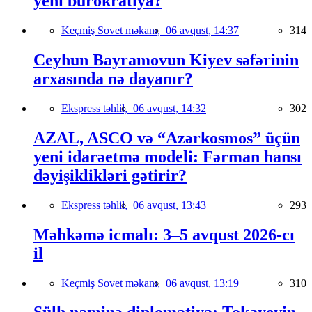
yeni bürokratiya?
Keçmiş Sovet məkanı,
06 avqust, 14:37
314
Ceyhun Bayramovun Kiyev səfərinin
arxasında nə dayanır?
Ekspress təhlil,
06 avqust, 14:32
302
AZAL, ASCO və “Azərkosmos” üçün
yeni idarəetmə modeli: Fərman hansı
dəyişiklikləri gətirir?
Ekspress təhlil,
06 avqust, 13:43
293
Məhkəmə icmalı: 3–5 avqust 2026-cı
il
Keçmiş Sovet məkanı,
06 avqust, 13:19
310