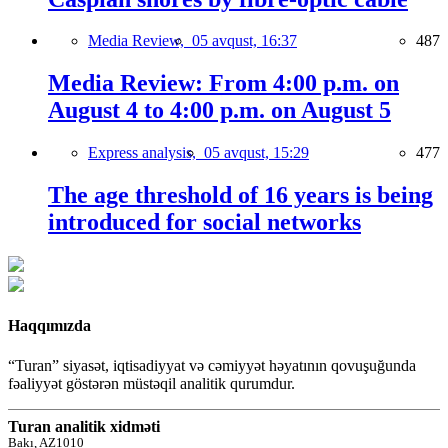
Media Review,
05 avqust, 16:37
487
Media Review: From 4:00 p.m. on
August 4 to 4:00 p.m. on August 5
Express analysis,
05 avqust, 15:29
477
The age threshold of 16 years is being
introduced for social networks
Haqqımızda
“Turan” siyasət, iqtisadiyyat və cəmiyyət həyatının qovuşuğunda
fəaliyyət göstərən müstəqil analitik qurumdur.
Turan analitik xidməti
Bakı, AZ1010