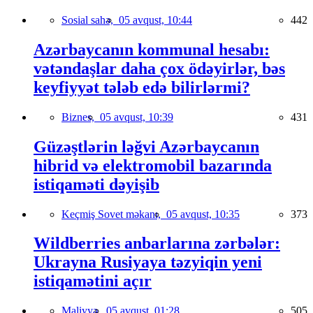
Sosial sahə,
05 avqust, 10:44
442
Azərbaycanın kommunal hesabı:
vətəndaşlar daha çox ödəyirlər, bəs
keyfiyyət tələb edə bilirlərmi?
Biznes,
05 avqust, 10:39
431
Güzəştlərin ləğvi Azərbaycanın
hibrid və elektromobil bazarında
istiqaməti dəyişib
Keçmiş Sovet məkanı,
05 avqust, 10:35
373
Wildberries anbarlarına zərbələr:
Ukrayna Rusiyaya təzyiqin yeni
istiqamətini açır
Maliyyə,
05 avqust, 01:28
505