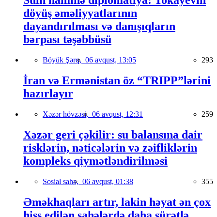
Sülh naminə diplomatiya: Tokayevin
döyüş əməliyyatlarının
dayandırılması və danışıqların
bərpası təşəbbüsü
Böyük Şərq,
06 avqust, 13:05
293
İran və Ermənistan öz “TRIPP”lərini
hazırlayır
Xəzər hövzəsi,
06 avqust, 12:31
259
Xəzər geri çəkilir: su balansına dair
risklərin, nəticələrin və zəifliklərin
kompleks qiymətləndirilməsi
Sosial sahə,
06 avqust, 01:38
355
Əməkhaqları artır, lakin həyat ən çox
hiss edilən sahələrdə daha sürətlə