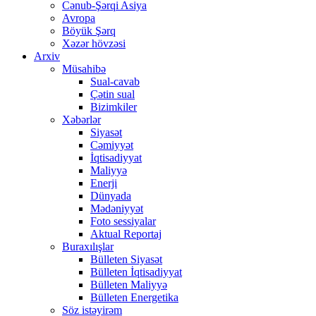
Cənub-Şərqi Asiya
Avropa
Böyük Şərq
Xəzər hövzəsi
Arxiv
Müsahibə
Sual-cavab
Çətin sual
Bizimkiler
Xəbərlər
Siyasət
Cəmiyyət
İqtisadiyyat
Maliyyə
Enerji
Dünyada
Mədəniyyət
Foto sessiyalar
Aktual Reportaj
Buraxılışlar
Bülleten Siyasət
Bülleten İqtisadiyyat
Bülleten Maliyyə
Bülleten Energetika
Söz istəyirəm