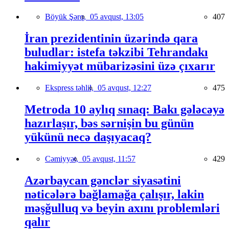
Böyük Şərq,
05 avqust, 13:05
407
İran prezidentinin üzərində qara
buludlar: istefa təkzibi Tehrandakı
hakimiyyət mübarizəsini üzə çıxarır
Ekspress təhlil,
05 avqust, 12:27
475
Metroda 10 aylıq sınaq: Bakı gələcəyə
hazırlaşır, bəs sərnişin bu günün
yükünü necə daşıyacaq?
Cəmiyyət,
05 avqust, 11:57
429
Azərbaycan gənclər siyasətini
nəticələrə bağlamağa çalışır, lakin
məşğulluq və beyin axını problemləri
qalır