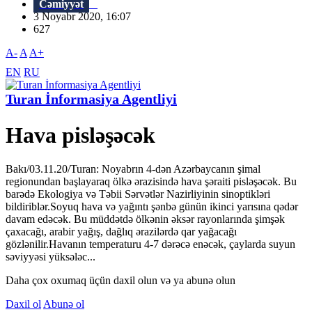
Cəmiyyət
3 Noyabr 2020, 16:07
627
A-
A
A+
EN
RU
Turan İnformasiya Agentliyi
Hava pisləşəcək
Bakı/03.11.20/Turan: Noyabrın 4-dən Azərbaycanın şimal
regionundan başlayaraq ölkə ərazisində hava şəraiti pisləşəcək. Bu
barədə Ekologiya və Təbii Sərvətlər Nazirliyinin sinoptikləri
bildiriblər.Soyuq hava və yağıntı şənbə günün ikinci yarısına qədər
davam edəcək. Bu müddətdə ölkənin əksər rayonlarında şimşək
çaxacağı, arabir yağış, dağlıq ərazilərdə qar yağacağı
gözlənilir.Havanın temperaturu 4-7 dərəcə enəcək, çaylarda suyun
səviyyəsi yüksələc...
Daha çox oxumaq üçün daxil olun və ya abunə olun
Daxil ol
Abunə ol