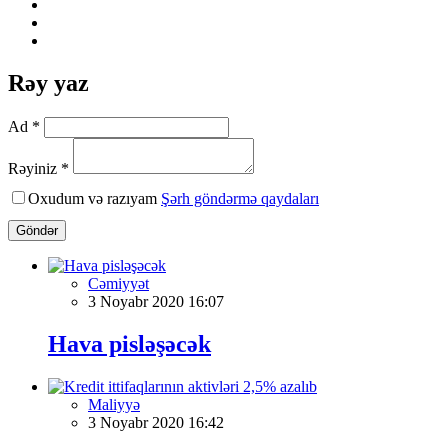
Rəy yaz
Ad *
Rəyiniz *
Oxudum və razıyam
Şərh göndərmə qaydaları
Göndər
Cəmiyyət
3 Noyabr 2020 16:07
Hava pisləşəcək
Maliyyə
3 Noyabr 2020 16:42