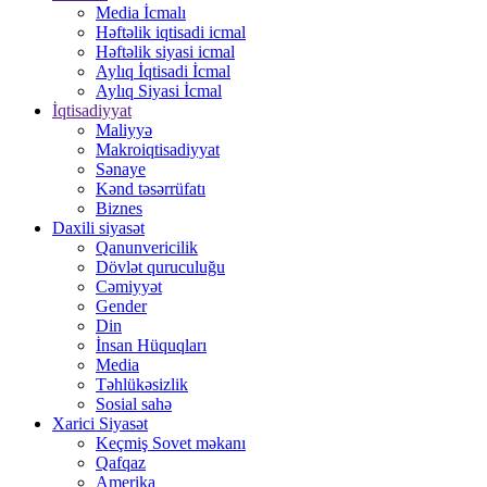
Media İcmalı
Həftəlik iqtisadi icmal
Həftəlik siyasi icmal
Aylıq İqtisadi İcmal
Aylıq Siyasi İcmal
İqtisadiyyat
Maliyyə
Makroiqtisadiyyat
Sənaye
Kənd təsərrüfatı
Biznes
Daxili siyasət
Qanunvericilik
Dövlət quruculuğu
Cəmiyyət
Gender
Din
İnsan Hüquqları
Media
Təhlükəsizlik
Sosial sahə
Xarici Siyasət
Keçmiş Sovet məkanı
Qafqaz
Amerika