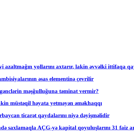
 azaltmağın yollarını axtarır, lakin əvvəlki ittifaqa qa
bisiyalarının əsas elementinə çevrilir
 gənclərin məşğulluğuna təminat vermir?
kin müstəqil həyata yetməyən əməkhaqqı
rbaycan ticarət qaydalarını niyə dəyişməlidir
ində saxlamaqla AÇG-yə kapital qoyuluşlarını 31 faiz ar