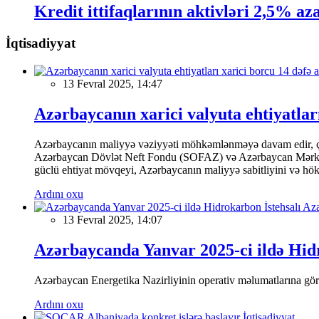
Kredit ittifaqlarının aktivləri 2,5% aza
İqtisadiyyat
13 Fevral 2025, 14:47
Azərbaycanın xarici valyuta ehtiyatları
Azərbaycanın maliyyə vəziyyəti möhkəmlənməyə davam edir, çünk
Azərbaycan Dövlət Neft Fondu (SOFAZ) və Azərbaycan Mərkəzi Ba
güclü ehtiyat mövqeyi, Azərbaycanın maliyyə sabitliyini və hökumə
Ardını oxu
13 Fevral 2025, 14:07
Azərbaycanda Yanvar 2025-ci ildə Hidr
Azərbaycan Energetika Nazirliyinin operativ məlumatlarına görə,
Ardını oxu
İqtisadiyyat