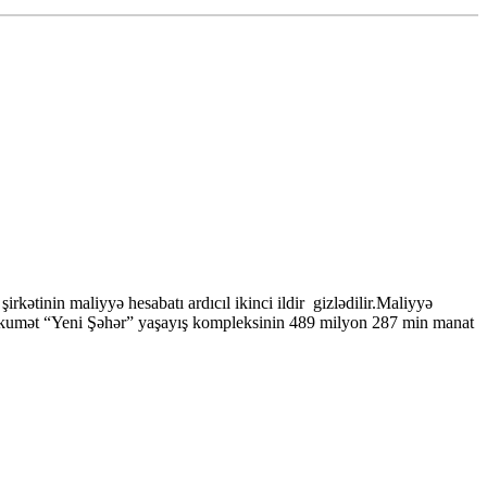
ətinin maliyyə hesabatı ardıcıl ikinci ildir gizlədilir.Maliyyə
ə hökumət “Yeni Şəhər” yaşayış kompleksinin 489 milyon 287 min manat