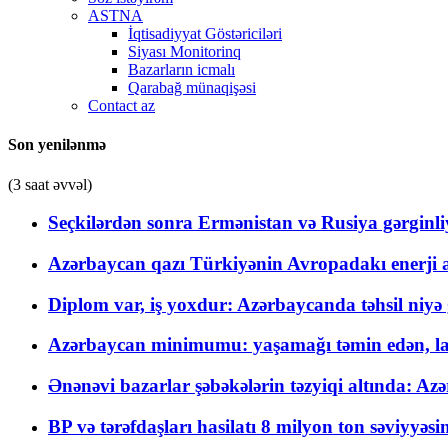
ASTNA
İqtisadiyyat Göstəriciləri
Siyası Monitorinq
Bazarların icmalı
Qarabağ münaqişəsi
Contact az
Son yenilənmə
(3 saat əvvəl)
Seçkilərdən sonra Ermənistan və Rusiya gərginliyi
Azərbaycan qazı Türkiyənin Avropadakı enerji am
Diplom var, iş yoxdur: Azərbaycanda təhsil niyə
Azərbaycan minimumu: yaşamağı təmin edən, la
Ənənəvi bazarlar şəbəkələrin təzyiqi altında: Azə
BP və tərəfdaşları hasilatı 8 milyon ton səviyyəs