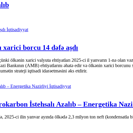
lıb
İqtisadiyyat
 xarici borcu 14 dəfə aşdı
i ölkənin xarici valyuta ehtiyatları 2025-ci il yanvarın 1-nə olan və
nkının (AMB) ehtiyatlarını əhatə edir və ölkənin xarici borcunu xeyli
tin strateji iqtisadi idarəetməsini əks etdirir.
İqtisadiyyat
okarbon İstehsalı Azalıb – Energetika Nazi
 2025-ci ilin yanvar ayında ölkədə 2,3 milyon ton neft (kondensatla bir