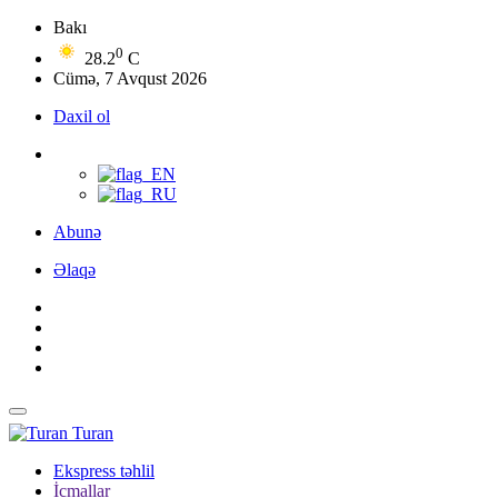
Bakı
0
28.2
C
Cümə, 7 Avqust 2026
Daxil ol
Abunə
Əlaqə
Turan
Ekspress təhlil
İcmallar