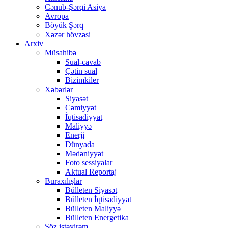
Cənub-Şərqi Asiya
Avropa
Böyük Şərq
Xəzər hövzəsi
Arxiv
Müsahibə
Sual-cavab
Çətin sual
Bizimkiler
Xəbərlər
Siyasət
Cəmiyyət
İqtisadiyyat
Maliyyə
Enerji
Dünyada
Mədəniyyət
Foto sessiyalar
Aktual Reportaj
Buraxılışlar
Bülleten Siyasət
Bülleten İqtisadiyyat
Bülleten Maliyyə
Bülleten Energetika
Söz istəyirəm