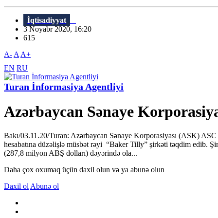
İqtisadiyyat
3 Noyabr 2020, 16:20
615
A-
A
A+
EN
RU
Turan İnformasiya Agentliyi
Azərbaycan Sənaye Korporasiyas
Bakı/03.11.20/Turan: Azərbaycan Sənaye Korporasiyası (ASK) ASC 2019 
hesabatına düzəlişlə müsbət rəyi “Baker Tilly” şirkəti təqdim edib. 
(287,8 milyon ABŞ dolları) dəyərində ola...
Daha çox oxumaq üçün daxil olun və ya abunə olun
Daxil ol
Abunə ol