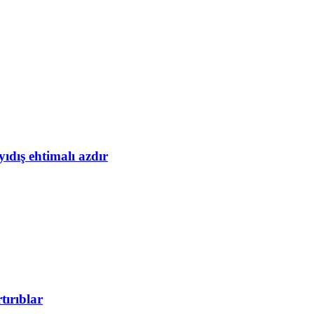
yıdış ehtimalı azdır
tırıblar