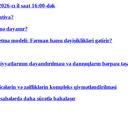
026-cı il saat 16:00-dək
atiya?
nə dayanır?
ə modeli: Fərman hansı dəyişiklikləri gətirir?
yyatlarının dayandırılması və danışıqların bərpası tə
ticələrin və zəifliklərin kompleks qiymətləndirilməsi
 sahələrdə daha sürətlə bahalaşır