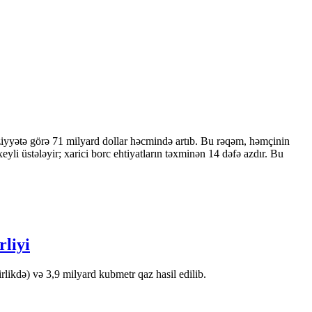
ziyyətə görə 71 milyard dollar həcmində artıb. Bu rəqəm, həmçinin
 üstələyir; xarici borc ehtiyatların təxminən 14 dəfə azdır. Bu
rliyi
likdə) və 3,9 milyard kubmetr qaz hasil edilib.