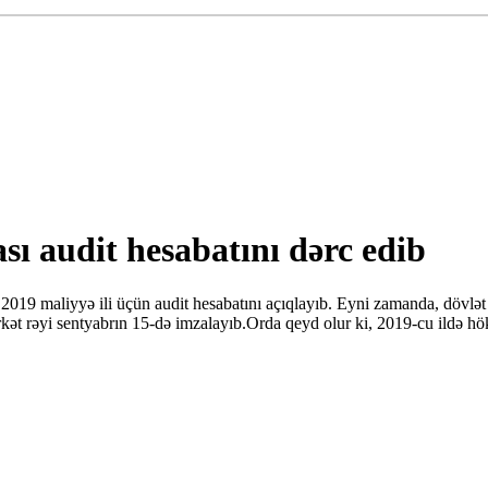
ı audit hesabatını dərc edib
maliyyə ili üçün audit hesabatını açıqlayıb. Eyni zamanda, dövlət şirk
Şirkət rəyi sentyabrın 15-də imzalayıb.Orda qeyd olur ki, 2019-cu ild