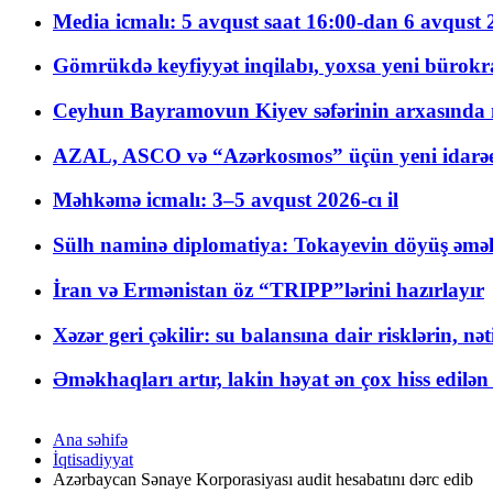
Media icmalı: 5 avqust saat 16:00-dan 6 avqust 2
Gömrükdə keyfiyyət inqilabı, yoxsa yeni bürokr
Ceyhun Bayramovun Kiyev səfərinin arxasında 
AZAL, ASCO və “Azərkosmos” üçün yeni idarəetm
Məhkəmə icmalı: 3–5 avqust 2026-cı il
Sülh naminə diplomatiya: Tokayevin döyüş əməli
İran və Ermənistan öz “TRIPP”lərini hazırlayır
Xəzər geri çəkilir: su balansına dair risklərin, nə
Əməkhaqları artır, lakin həyat ən çox hiss edilən
Ana səhifə
İqtisadiyyat
Azərbaycan Sənaye Korporasiyası audit hesabatını dərc edib