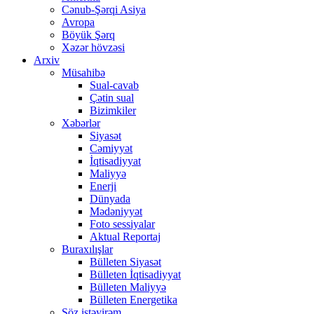
Cənub-Şərqi Asiya
Avropa
Böyük Şərq
Xəzər hövzəsi
Arxiv
Müsahibə
Sual-cavab
Çətin sual
Bizimkiler
Xəbərlər
Siyasət
Cəmiyyət
İqtisadiyyat
Maliyyə
Enerji
Dünyada
Mədəniyyət
Foto sessiyalar
Aktual Reportaj
Buraxılışlar
Bülleten Siyasət
Bülleten İqtisadiyyat
Bülleten Maliyyə
Bülleten Energetika
Söz istəyirəm