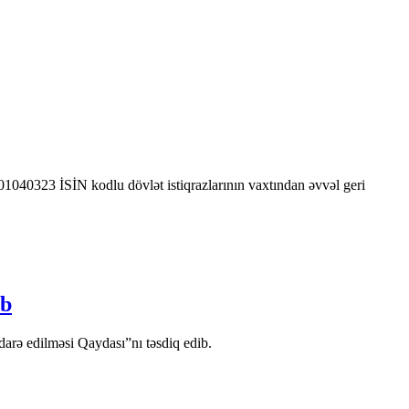
0323 İSİN kodlu dövlət istiqrazlarının vaxtından əvvəl geri
ib
arə edilməsi Qaydası”nı təsdiq edib.