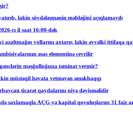
şir?
tırıb, lakin sövdələşmənin məbləğini açıqlamayıb
026-cı il saat 16:00-dək
 azaltmağın yollarını axtarır, lakin əvvəlki ittifaqa qa
bisiyalarının əsas elementinə çevrilir
 gənclərin məşğulluğuna təminat vermir?
kin müstəqil həyata yetməyən əməkhaqqı
rbaycan ticarət qaydalarını niyə dəyişməlidir
ində saxlamaqla AÇG-yə kapital qoyuluşlarını 31 faiz ar