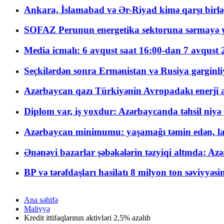
Ankara, İslamabad və Ər-Riyad kimə qarşı birlə
SOFAZ Perunun energetika sektoruna sərmayə ya
Media icmalı: 6 avqust saat 16:00-dan 7 avqust 2
Seçkilərdən sonra Ermənistan və Rusiya gərginliyi
Azərbaycan qazı Türkiyənin Avropadakı enerji am
Diplom var, iş yoxdur: Azərbaycanda təhsil niyə
Azərbaycan minimumu: yaşamağı təmin edən, la
Ənənəvi bazarlar şəbəkələrin təzyiqi altında: Azə
BP və tərəfdaşları hasilatı 8 milyon ton səviyyəs
Ana səhifə
Maliyyə
Kredit ittifaqlarının aktivləri 2,5% azalıb