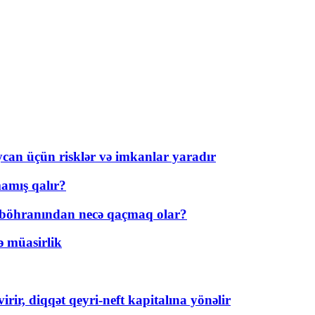
ycan üçün risklər və imkanlar yaradır
amış qalır?
t böhranından necə qaçmaq olar?
ə müasirlik
rir, diqqət qeyri-neft kapitalına yönəlir