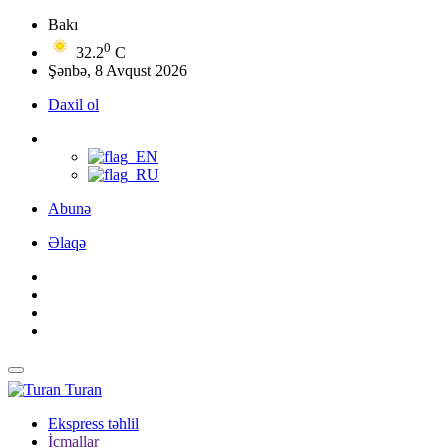
Bakı
0
32.2
C
Şənbə, 8 Avqust 2026
Daxil ol
Abunə
Əlaqə
Turan
Ekspress təhlil
İcmallar