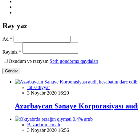
Rəy yaz
Ad *
Rəyiniz *
Oxudum və razıyam
Şərh göndərmə qaydaları
Göndər
İqtisadiyyat
3 Noyabr 2020 16:20
Azərbaycan Sənaye Korporasiyası audit
Bazarların icmalı
3 Noyabr 2020 16:56