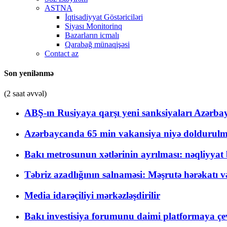
ASTNA
İqtisadiyyat Göstəriciləri
Siyası Monitorinq
Bazarların icmalı
Qarabağ münaqişəsi
Contact az
Son yenilənmə
(2 saat əvvəl)
ABŞ-ın Rusiyaya qarşı yeni sanksiyaları Azərba
Azərbaycanda 65 min vakansiya niyə doldurulm
Bakı metrosunun xətlərinin ayrılması: nəqliyya
Təbriz azadlığının salnaməsi: Məşrutə hərəkatı v
Media idarəçiliyi mərkəzləşdirilir
Bakı investisiya forumunu daimi platformaya çevi