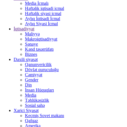
Media İcmalı
Həftəlik iqtisadi icmal
Həftəlik siyasi icmal
Aylıq İqtisadi İcmal
Aylıq Siyasi İcmal
İqtisadiyyat
Maliyyə
Makroiqtisadiyyat
Sənaye
Kənd təsərrüfatı
Biznes
Daxili siyasət
Qanunvericilik
Dövlət quruculuğu
Cəmiyyət
Gender
Din
İnsan Hüquqları
Media
Təhlükəsizlik
Sosial sahə
Xarici Siyasət
Keçmiş Sovet məkanı
Qafqaz
Amerika