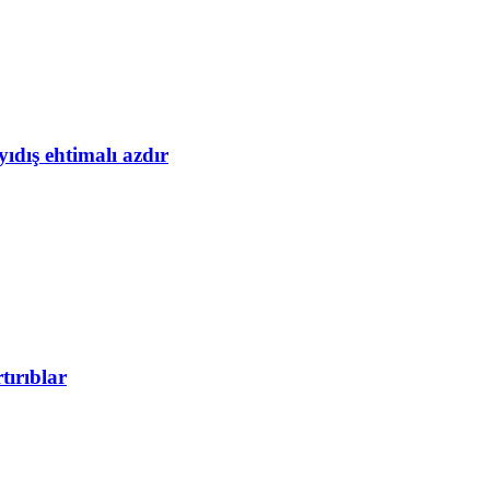
yıdış ehtimalı azdır
tırıblar