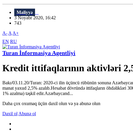
Maliyyə
3 Noyabr 2020, 16:42
743
A-
A
A+
EN
RU
Turan İnformasiya Agentliyi
Kredit ittifaqlarının aktivləri 2
Bakı/03.11.20/Turan: 2020-ci ilin üçüncü rübünün sonuna Azərbaycan kre
manat yaxud 2,5% azalıb.Hesabat dövründə ittifaqların öhdəlikləri 3
1% azalma) təşkil edir.Azərbaycand...
Daha çox oxumaq üçün daxil olun və ya abunə olun
Daxil ol
Abunə ol