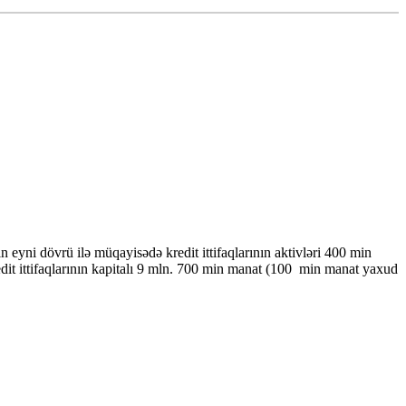
 eyni dövrü ilə müqayisədə kredit ittifaqlarının aktivləri 400 min
it ittifaqlarının kapitalı 9 mln. 700 min manat (100 min manat yaxud