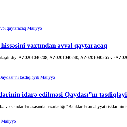
Maliyyə
hissəsini vaxtından əvvəl qaytaracaq
 yerləşdirdiyi AZ0201040208, AZ0201040240, AZ0201040265 və AZ020104
Maliyyə
ərinin idarə edilməsi Qaydası”nı təsdiqləy
ə standartlar əsasında hazırladığı “Banklarda əməliyyat risklərinin id
Maliyyə