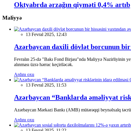
Oktyabrda ərzağın qiyməti 0,4% artıb
Maliyyə
13 Fevral 2025, 12:43
Azərbaycan daxili dövlət borcunun bir 
Fevralın 25-də "Bakı Fond Birjası"nda Maliyyə Nazirliyinin
alınması üzrə hərrac keçiriləcək.
Ardını oxu
13 Fevral 2025, 11:53
Azərbaycan “Banklarda əməliyyat riskl
Azərbaycan Mərkəzi Bankı (AMB) mütərəqqi beynəlxalq təcrübə v
Ardını oxu
13 Fevral 2025, 11:22