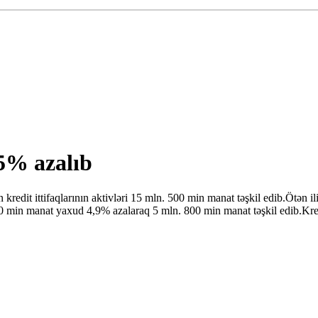
,5% azalıb
dit ittifaqlarının aktivləri 15 mln. 500 min manat təşkil edib.Ötən ilin
00 min manat yaxud 4,9% azalaraq 5 mln. 800 min manat təşkil edib.Kred