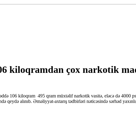
06 kiloqramdan çox narkotik mad
əddə 106 kiloqram 495 qram müxtəlif narkotik vasitə, eləcə də 4000 psix
də qeydə alınıb. Əməliyyat-axtarış tədbirləri nəticəsində sərhəd yaxın