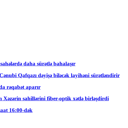
 sahələrdə daha sürətlə bahalaşır
ənubi Qafqazı dəyişə biləcək layihəni sürətləndirir
a rəqabət aparır
zərin sahillərini fiber-optik xətlə birləşdirdi
saat 16:00-dək