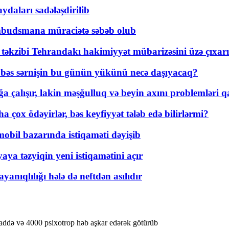
daları sadələşdirilib
mbudsmana müraciətə səbəb olub
a təkzibi Tehrandakı hakimiyyət mübarizəsini üzə çıxarı
r, bəs sərnişin bu günün yükünü necə daşıyacaq?
a çalışır, lakin məşğulluq və beyin axını problemləri qa
ox ödəyirlər, bəs keyfiyyət tələb edə bilirlərmi?
mobil bazarında istiqaməti dəyişib
ya təzyiqin yeni istiqamətini açır
yanıqlılığı hələ də neftdən asılıdır
addə və 4000 psixotrop həb aşkar edərək götürüb