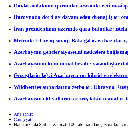
Dövlət əmlakının qurumlar arasında verilməsi qay
Buzovnada dörd ay davam edən drenaj işləri o
İran prezidentinin üzərində qara buludlar: istef
Metroda 10 aylıq sınaq: Bakı gələcəyə hazırlaşı
Azərbaycan gənclər siyasətini nəticələrə bağlamağ
Azərbaycanın kommunal hesabı: vətəndaşlar daha ç
Güzəştlərin ləğvi Azərbaycanın hibrid və elektro
Wildberries anbarlarına zərbələr: Ukrayna Rusiya
Azərbaycan ehtiyatlarını artırır, lakin manatın da
Ana səhifə
Cəmiyyət
Həftə ərzində Sərhəd Xidməti 106 kiloqramdan çox narkotik m