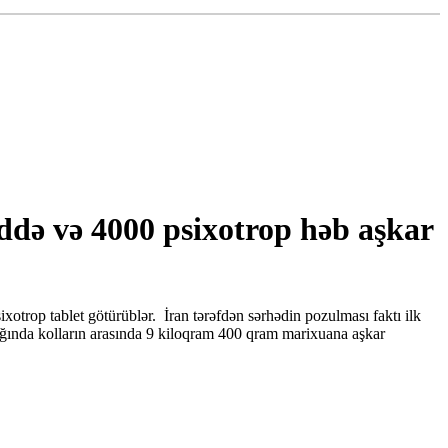
də və 4000 psixotrop həb aşkar
otrop tablet götürüblər. İran tərəfdən sərhədin pozulması faktı ilk
lığında kolların arasında 9 kiloqram 400 qram marixuana aşkar