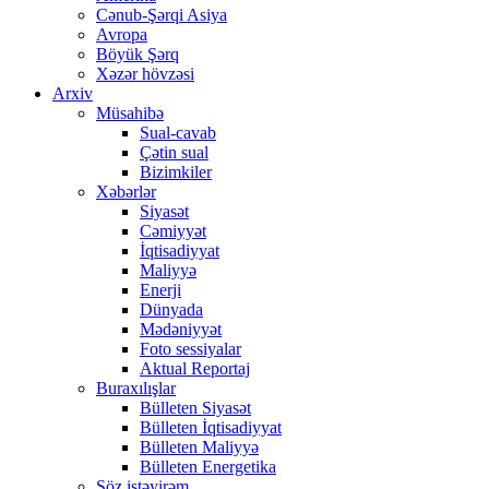
Cənub-Şərqi Asiya
Avropa
Böyük Şərq
Xəzər hövzəsi
Arxiv
Müsahibə
Sual-cavab
Çətin sual
Bizimkiler
Xəbərlər
Siyasət
Cəmiyyət
İqtisadiyyat
Maliyyə
Enerji
Dünyada
Mədəniyyət
Foto sessiyalar
Aktual Reportaj
Buraxılışlar
Bülleten Siyasət
Bülleten İqtisadiyyat
Bülleten Maliyyə
Bülleten Energetika
Söz istəyirəm