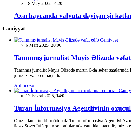
18 May 2022 14:20
Azərbaycanda valyuta dəyişən şirkətlər
Cəmiyyət
Cəmiyyət
6 Mart 2025, 20:06
Tanınmış jurnalist Mayis Əlizadə vəfat
Tanınmış jurnalist Mayis Əlizadə martın 6-da səhər saatlarında İs
jurnalist və tərcüməçi idi.
Ardını oxu
Cəmiy
13 Fevral 2025, 14:02
Turan İnformasiya Agentliyinin oxucul
Otuz ildən artıq bir müddətdə Turan İnformasiya Agentliyi Azərba
ildə - Sovet İttifaqının son günlərində yaradılan agentliyimiz, 