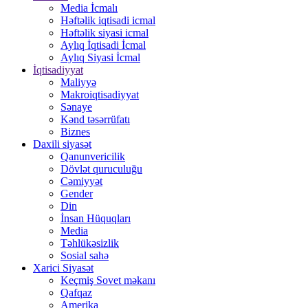
Media İcmalı
Həftəlik iqtisadi icmal
Həftəlik siyasi icmal
Aylıq İqtisadi İcmal
Aylıq Siyasi İcmal
İqtisadiyyat
Maliyyə
Makroiqtisadiyyat
Sənaye
Kənd təsərrüfatı
Biznes
Daxili siyasət
Qanunvericilik
Dövlət quruculuğu
Cəmiyyət
Gender
Din
İnsan Hüquqları
Media
Təhlükəsizlik
Sosial sahə
Xarici Siyasət
Keçmiş Sovet məkanı
Qafqaz
Amerika