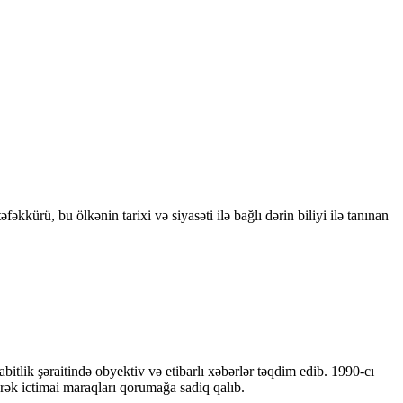
kkürü, bu ölkənin tarixi və siyasəti ilə bağlı dərin biliyi ilə tanınan
bitlik şəraitində obyektiv və etibarlı xəbərlər təqdim edib. 1990-cı
ərək ictimai maraqları qorumağa sadiq qalıb.