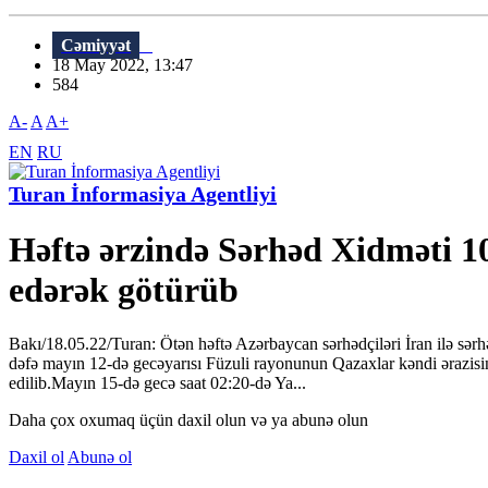
Cəmiyyət
18 May 2022, 13:47
584
A-
A
A+
EN
RU
Turan İnformasiya Agentliyi
Həftə ərzində Sərhəd Xidməti 1
edərək götürüb
Bakı/18.05.22/Turan: Ötən həftə Azərbaycan sərhədçiləri İran ilə sərh
dəfə mayın 12-də gecəyarısı Füzuli rayonunun Qazaxlar kəndi ərazisin
edilib.Mayın 15-də gecə saat 02:20-də Ya...
Daha çox oxumaq üçün daxil olun və ya abunə olun
Daxil ol
Abunə ol