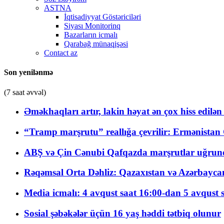
ASTNA
İqtisadiyyat Göstəriciləri
Siyası Monitorinq
Bazarların icmalı
Qarabağ münaqişəsi
Contact az
Son yenilənmə
(7 saat əvvəl)
Əməkhaqları artır, lakin həyat ən çox hiss edilən
“Tramp marşrutu” reallığa çevrilir: Ermənistan C
ABŞ və Çin Cənubi Qafqazda marşrutlar uğrund
Rəqəmsal Orta Dəhliz: Qazaxıstan və Azərbaycan Xə
Media icmalı: 4 avqust saat 16:00-dan 5 avqust 
Sosial şəbəkələr üçün 16 yaş həddi tətbiq olunur