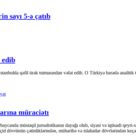
in sayı 5-ə çatıb
 edib
tanbulda qəfil ürək tutmasından vəfat edib. O Türkiyə barədə analitik təfə
yət
arına müraciətı
ycanda müstəqil jurnalistikanın dayağı olub, siyasi və iqtisadi qeyri-sa
keçid dövrünün çətinliklərindən, müharibə və islahatlar dövrlərindən keç