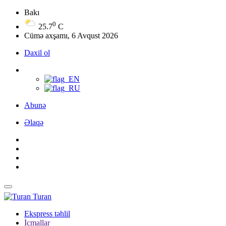
Bakı
0
25.7
C
Cümə axşamı, 6 Avqust 2026
Daxil ol
Abunə
Əlaqə
Turan
Ekspress təhlil
İcmallar