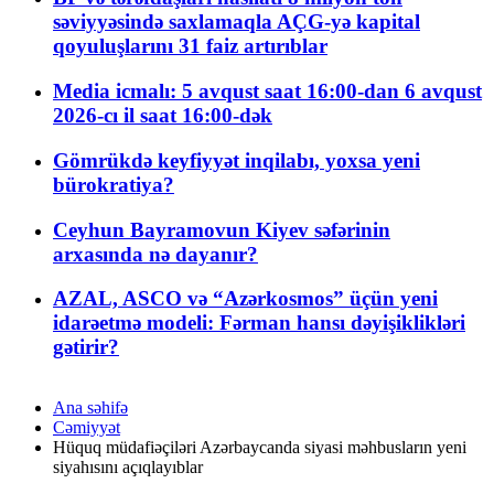
səviyyəsində saxlamaqla AÇG-yə kapital
qoyuluşlarını 31 faiz artırıblar
Media icmalı: 5 avqust saat 16:00-dan 6 avqust
2026-cı il saat 16:00-dək
Gömrükdə keyfiyyət inqilabı, yoxsa yeni
bürokratiya?
Ceyhun Bayramovun Kiyev səfərinin
arxasında nə dayanır?
AZAL, ASCO və “Azərkosmos” üçün yeni
idarəetmə modeli: Fərman hansı dəyişiklikləri
gətirir?
Ana səhifə
Cəmiyyət
Hüquq müdafiəçiləri Azərbaycanda siyasi məhbusların yeni
siyahısını açıqlayıblar