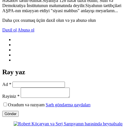
Həsənov tərtib ediblər.Siyahıya 126 nəfər daxil edilib, Sülh və
Demokratiya İnstitutunun məlumatında deyilir.Siyahının tərtibçiləri
AŞPA-nın müəyyən etdiyi "siyasi məhbus" anlayışı meyarların...
Daha çox oxumaq üçün daxil olun və ya abunə olun
Daxil ol
Abunə ol
Rəy yaz
Ad *
Rəyiniz *
Oxudum və razıyam
Şərh göndərmə qaydaları
Göndər