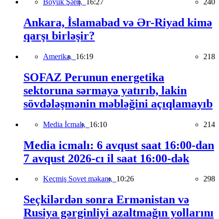
Böyük Şərq,
16:27
240
Ankara, İslamabad və Ər-Riyad kimə
qarşı birləşir?
Amerika,
16:19
218
SOFAZ Perunun energetika
sektoruna sərmayə yatırıb, lakin
sövdələşmənin məbləğini açıqlamayıb
Media İcmalı,
16:10
214
Media icmalı: 6 avqust saat 16:00-dan
7 avqust 2026-cı il saat 16:00-dək
Keçmiş Sovet məkanı,
10:26
298
Seçkilərdən sonra Ermənistan və
Rusiya gərginliyi azaltmağın yollarını