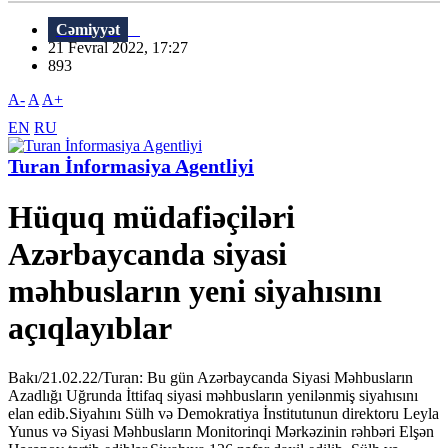
Cəmiyyət
21 Fevral 2022, 17:27
893
A-
A
A+
EN
RU
Turan İnformasiya Agentliyi
Hüquq müdafiəçiləri
Azərbaycanda siyasi
məhbusların yeni siyahısını
açıqlayıblar
Bakı/21.02.22/Turan: Bu gün Azərbaycanda Siyasi Məhbusların
Azadlığı Uğrunda İttifaq siyasi məhbusların yenilənmiş siyahısını
elan edib.Siyahını Sülh və Demokratiya İnstitutunun direktoru Leyla
Yunus və Siyasi Məhbusların Monitorinqi Mərkəzinin rəhbəri Elşən