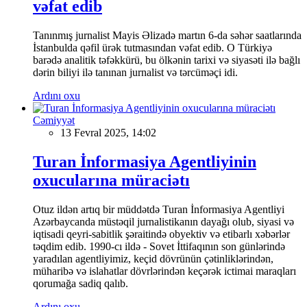
vəfat edib
Tanınmış jurnalist Mayis Əlizadə martın 6-da səhər saatlarında
İstanbulda qəfil ürək tutmasından vəfat edib. O Türkiyə
barədə analitik təfəkkürü, bu ölkənin tarixi və siyasəti ilə bağlı
dərin biliyi ilə tanınan jurnalist və tərcüməçi idi.
Ardını oxu
Cəmiyyət
13 Fevral 2025, 14:02
Turan İnformasiya Agentliyinin
oxucularına müraciətı
Otuz ildən artıq bir müddətdə Turan İnformasiya Agentliyi
Azərbaycanda müstəqil jurnalistikanın dayağı olub, siyasi və
iqtisadi qeyri-sabitlik şəraitində obyektiv və etibarlı xəbərlər
təqdim edib. 1990-cı ildə - Sovet İttifaqının son günlərində
yaradılan agentliyimiz, keçid dövrünün çətinliklərindən,
müharibə və islahatlar dövrlərindən keçərək ictimai maraqları
qorumağa sadiq qalıb.
Ardını oxu