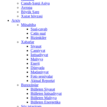
Cənub-Şərqi Asiya
Avropa
Böyük Şərq
Xəzər hövzəsi
Arxiv
Müsahibə
Sual-cavab
Çətin sual
Bizimkiler
Xəbərlər
Siyasət
Cəmiyyət
İqtisadiyyat
Maliyyə
Enerji
Dünyada
Mədəniyyət
Foto sessiyalar
Aktual Reportaj
Buraxılışlar
Bülleten Siyasət
Bülleten İqtisadiyyat
Bülleten Maliyyə
Bülleten Energetika
Söz istəyirəm