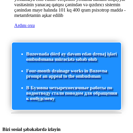
vasitəsinin yanacaq qatqısı çənindən və qızdırıcı sistemin
çənindən maye halında 101 kq 400 qram psixotrop maddə -
metamfetamin aşkar edilib
Ardını oxu
Buzovnada dörd ay davam edən drenaj işləri
ombudsmana müraciətə səbəb olub
Four-month drainage works in Buzovna
prompt an appeal to the ombudsman
В Бузовна четырехмесячные работы по
водоотводу стали поводом для обращения
к омбудсмену
Bizi sosial şəbəkələrdə izləyin