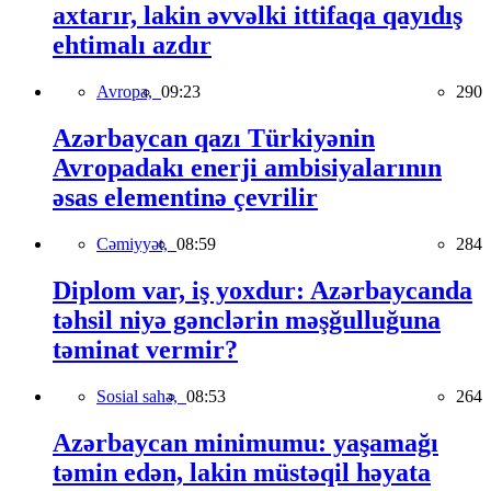
axtarır, lakin əvvəlki ittifaqa qayıdış
ehtimalı azdır
Avropa,
09:23
290
Azərbaycan qazı Türkiyənin
Avropadakı enerji ambisiyalarının
əsas elementinə çevrilir
Cəmiyyət,
08:59
284
Diplom var, iş yoxdur: Azərbaycanda
təhsil niyə gənclərin məşğulluğuna
təminat vermir?
Sosial sahə,
08:53
264
Azərbaycan minimumu: yaşamağı
təmin edən, lakin müstəqil həyata