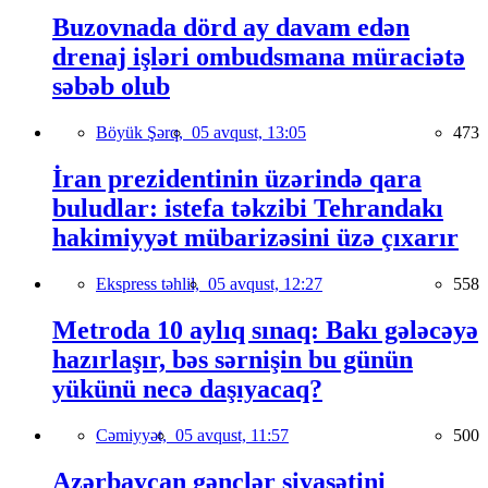
Buzovnada dörd ay davam edən
drenaj işləri ombudsmana müraciətə
səbəb olub
Böyük Şərq,
05 avqust, 13:05
473
İran prezidentinin üzərində qara
buludlar: istefa təkzibi Tehrandakı
hakimiyyət mübarizəsini üzə çıxarır
Ekspress təhlil,
05 avqust, 12:27
558
Metroda 10 aylıq sınaq: Bakı gələcəyə
hazırlaşır, bəs sərnişin bu günün
yükünü necə daşıyacaq?
Cəmiyyət,
05 avqust, 11:57
500
Azərbaycan gənclər siyasətini