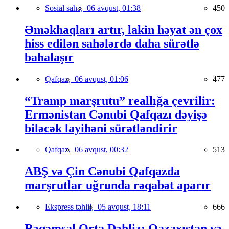
Sosial sahə,
06 avqust, 01:38
450
Əməkhaqları artır, lakin həyat ən çox
hiss edilən sahələrdə daha sürətlə
bahalaşır
Qafqaz,
06 avqust, 01:06
477
“Tramp marşrutu” reallığa çevrilir:
Ermənistan Cənubi Qafqazı dəyişə
biləcək layihəni sürətləndirir
Qafqaz,
06 avqust, 00:32
513
ABŞ və Çin Cənubi Qafqazda
marşrutlar uğrunda rəqabət aparır
Ekspress təhlil,
05 avqust, 18:11
666
Rəqəmsal Orta Dəhliz: Qazaxıstan və