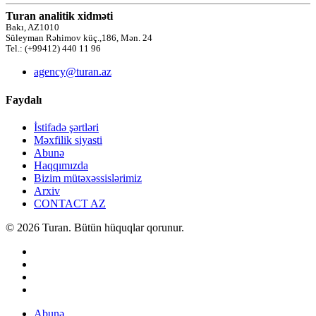
Turan analitik xidməti
Bakı, AZ1010
Süleyman Rəhimov küç.,186, Mən. 24
Tel.: (+99412) 440 11 96
agency@turan.az
Faydalı
İstifadə şərtləri
Məxfilik siyasti
Abunə
Haqqımızda
Bizim mütəxəssislərimiz
Arxiv
CONTACT AZ
© 2026 Turan. Bütün hüquqlar qorunur.
Abunə