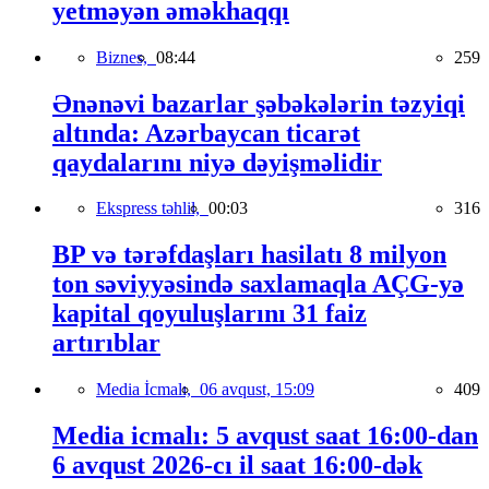
yetməyən əməkhaqqı
Biznes,
08:44
259
Ənənəvi bazarlar şəbəkələrin təzyiqi
altında: Azərbaycan ticarət
qaydalarını niyə dəyişməlidir
Ekspress təhlil,
00:03
316
BP və tərəfdaşları hasilatı 8 milyon
ton səviyyəsində saxlamaqla AÇG-yə
kapital qoyuluşlarını 31 faiz
artırıblar
Media İcmalı,
06 avqust, 15:09
409
Media icmalı: 5 avqust saat 16:00-dan
6 avqust 2026-cı il saat 16:00-dək