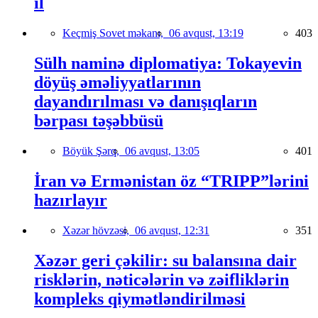
il
Keçmiş Sovet məkanı,
06 avqust, 13:19
403
Sülh naminə diplomatiya: Tokayevin
döyüş əməliyyatlarının
dayandırılması və danışıqların
bərpası təşəbbüsü
Böyük Şərq,
06 avqust, 13:05
401
İran və Ermənistan öz “TRIPP”lərini
hazırlayır
Xəzər hövzəsi,
06 avqust, 12:31
351
Xəzər geri çəkilir: su balansına dair
risklərin, nəticələrin və zəifliklərin
kompleks qiymətləndirilməsi