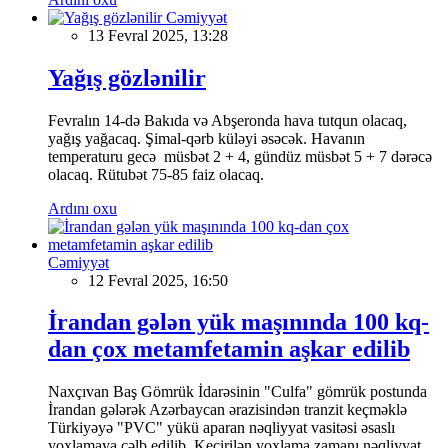
Cəmiyyət
13 Fevral 2025, 13:28
Yağış gözlənilir
Fevralın 14-də Bakıda və Abşeronda hava tutqun olacaq,
yağış yağacaq. Şimal-qərb küləyi əsəcək. Havanın
temperaturu gecə müsbət 2 + 4, gündüz müsbət 5 + 7 dərəcə
olacaq. Rütubət 75-85 faiz olacaq.
Ardını oxu
Cəmiyyət
12 Fevral 2025, 16:50
İrandan gələn yük maşınında 100 kq-
dan çox metamfetamin aşkar edilib
Naxçıvan Baş Gömrük İdarəsinin "Culfa" gömrük postunda
İrandan gələrək Azərbaycan ərazisindən tranzit keçməklə
Türkiyəyə "PVC" yükü aparan nəqliyyat vasitəsi əsaslı
yoxlamaya cəlb edilib. Keçirilən yoxlama zamanı nəqliyyat