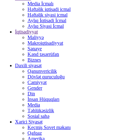
Media İcmalı
Həftəlik iqtisadi icmal
Həftəlik siyasi icmal
Aylıq İqtisadi İcmal
Aylıq Siyasi İcmal
İqtisadiyyat
Maliyyə
Makroiqtisadiyyat
Sənaye
Kənd təsərrüfatı
Biznes
Daxili siyasət
Qanunvericilik
Dövlət quruculuğu
Cəmiyyət
Gender
Din
İnsan Hüquqları
Media
Təhlükəsizlik
Sosial sahə
Xarici Siyasət
Keçmiş Sovet məkanı
Qafqaz
Amerika