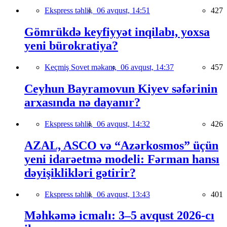
Ekspress təhlil,
06 avqust, 14:51
427
Gömrükdə keyfiyyət inqilabı, yoxsa
yeni bürokratiya?
Keçmiş Sovet məkanı,
06 avqust, 14:37
457
Ceyhun Bayramovun Kiyev səfərinin
arxasında nə dayanır?
Ekspress təhlil,
06 avqust, 14:32
426
AZAL, ASCO və “Azərkosmos” üçün
yeni idarəetmə modeli: Fərman hansı
dəyişiklikləri gətirir?
Ekspress təhlil,
06 avqust, 13:43
401
Məhkəmə icmalı: 3–5 avqust 2026-cı