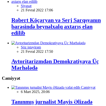
Siyasət
21 Fevral 2022 17:06
Robert Köçəryan və Serj Sarqsyanın
barəsində beynəlxalq axtarış elan
edilib
Söz istəyirəm
21 Fevral 2022 17:50
Avtoritarizmdən Demokratiyaya Üç
Mərhələdə
Cəmiyyət
Cəmiyyət
6 Mart 2025, 20:06
Tanınmış jurnalist Mayis Əlizadə