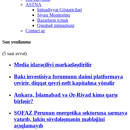
ASTNA
İqtisadiyyat Göstəriciləri
Siyası Monitorinq
Bazarların icmalı
Qarabağ münaqişəsi
Contact az
Son yenilənmə
(5 saat əvvəl)
Media idarəçiliyi mərkəzləşdirilir
Bakı investisiya forumunu daimi platformaya
çevirir, diqqət qeyri-neft kapitalına yönəlir
Ankara, İslamabad və Ər-Riyad kimə qarşı
birləşir?
SOFAZ Perunun energetika sektoruna sərmayə
yatırıb, lakin sövdələşmənin məbləğini
açıqlamayıb