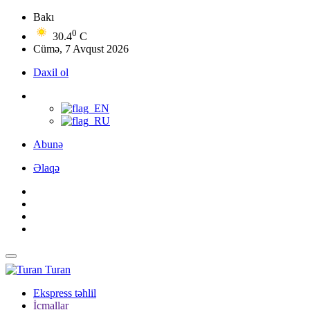
Bakı
0
30.4
C
Cümə, 7 Avqust 2026
Daxil ol
Abunə
Əlaqə
Turan
Ekspress təhlil
İcmallar