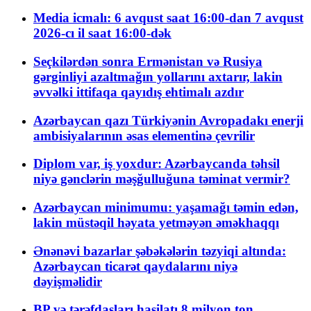
Media icmalı: 6 avqust saat 16:00-dan 7 avqust
2026-cı il saat 16:00-dək
Seçkilərdən sonra Ermənistan və Rusiya
gərginliyi azaltmağın yollarını axtarır, lakin
əvvəlki ittifaqa qayıdış ehtimalı azdır
Azərbaycan qazı Türkiyənin Avropadakı enerji
ambisiyalarının əsas elementinə çevrilir
Diplom var, iş yoxdur: Azərbaycanda təhsil
niyə gənclərin məşğulluğuna təminat vermir?
Azərbaycan minimumu: yaşamağı təmin edən,
lakin müstəqil həyata yetməyən əməkhaqqı
Ənənəvi bazarlar şəbəkələrin təzyiqi altında:
Azərbaycan ticarət qaydalarını niyə
dəyişməlidir
BP və tərəfdaşları hasilatı 8 milyon ton