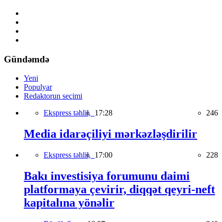
Gündəmdə
Yeni
Populyar
Redaktorun seçimi
Ekspress təhlil,
17:28
246
Media idarəçiliyi mərkəzləşdirilir
Ekspress təhlil,
17:00
228
Bakı investisiya forumunu daimi
platformaya çevirir, diqqət qeyri-neft
kapitalına yönəlir