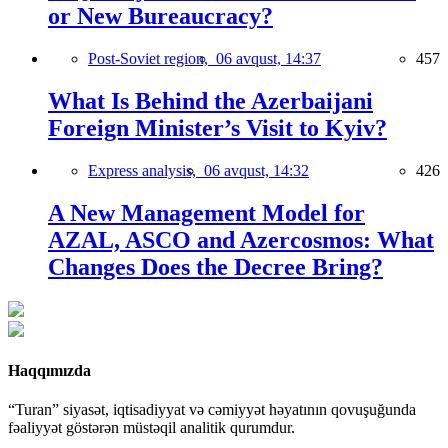
or New Bureaucracy?
Post-Soviet region,
06 avqust, 14:37
457
What Is Behind the Azerbaijani
Foreign Minister’s Visit to Kyiv?
Express analysis,
06 avqust, 14:32
426
A New Management Model for
AZAL, ASCO and Azercosmos: What
Changes Does the Decree Bring?
Haqqımızda
“Turan” siyasət, iqtisadiyyat və cəmiyyət həyatının qovuşuğunda
fəaliyyət göstərən müstəqil analitik qurumdur.