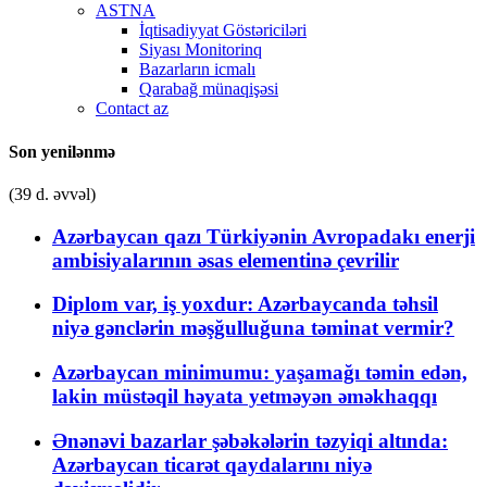
ASTNA
İqtisadiyyat Göstəriciləri
Siyası Monitorinq
Bazarların icmalı
Qarabağ münaqişəsi
Contact az
Son yenilənmə
(39 d. əvvəl)
Azərbaycan qazı Türkiyənin Avropadakı enerji
ambisiyalarının əsas elementinə çevrilir
Diplom var, iş yoxdur: Azərbaycanda təhsil
niyə gənclərin məşğulluğuna təminat vermir?
Azərbaycan minimumu: yaşamağı təmin edən,
lakin müstəqil həyata yetməyən əməkhaqqı
Ənənəvi bazarlar şəbəkələrin təzyiqi altında:
Azərbaycan ticarət qaydalarını niyə