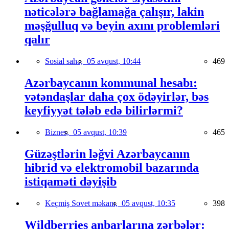
nəticələrə bağlamağa çalışır, lakin
məşğulluq və beyin axını problemləri
qalır
Sosial sahə,
05 avqust, 10:44
469
Azərbaycanın kommunal hesabı:
vətəndaşlar daha çox ödəyirlər, bəs
keyfiyyət tələb edə bilirlərmi?
Biznes,
05 avqust, 10:39
465
Güzəştlərin ləğvi Azərbaycanın
hibrid və elektromobil bazarında
istiqaməti dəyişib
Keçmiş Sovet məkanı,
05 avqust, 10:35
398
Wildberries anbarlarına zərbələr: