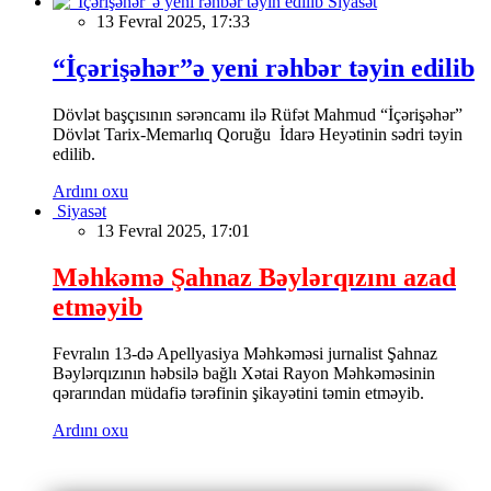
Siyasət
13 Fevral 2025, 17:33
“İçərişəhər”ə yeni rəhbər təyin edilib
Dövlət başçısının sərəncamı ilə Rüfət Mahmud “İçərişəhər”
Dövlət Tarix-Memarlıq Qoruğu İdarə Heyətinin sədri təyin
edilib.
Ardını oxu
Siyasət
13 Fevral 2025, 17:01
Məhkəmə Şahnaz Bəylərqızını azad
etməyib
Fevralın 13-də Apellyasiya Məhkəməsi jurnalist Şahnaz
Bəylərqızının həbsilə bağlı Xətai Rayon Məhkəməsinin
qərarından müdafiə tərəfinin şikayətini təmin etməyib.
Ardını oxu