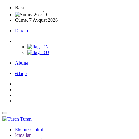
Bakı
0
26.2
C
Cümə, 7 Avqust 2026
Daxil ol
Abunə
Əlaqə
Turan
Ekspress təhlil
İcmallar