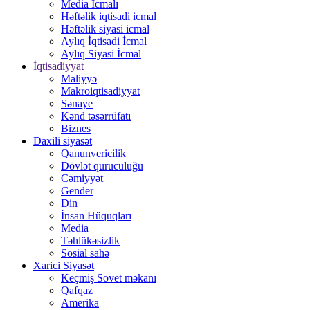
Media İcmalı
Həftəlik iqtisadi icmal
Həftəlik siyasi icmal
Aylıq İqtisadi İcmal
Aylıq Siyasi İcmal
İqtisadiyyat
Maliyyə
Makroiqtisadiyyat
Sənaye
Kənd təsərrüfatı
Biznes
Daxili siyasət
Qanunvericilik
Dövlət quruculuğu
Cəmiyyət
Gender
Din
İnsan Hüquqları
Media
Təhlükəsizlik
Sosial sahə
Xarici Siyasət
Keçmiş Sovet məkanı
Qafqaz
Amerika