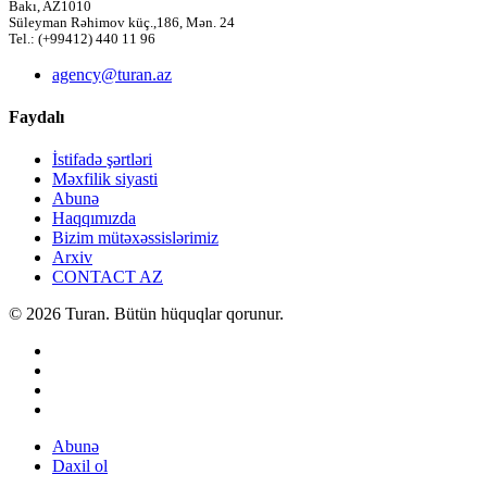
Bakı, AZ1010
Süleyman Rəhimov küç.,186, Mən. 24
Tel.: (+99412) 440 11 96
agency@turan.az
Faydalı
İstifadə şərtləri
Məxfilik siyasti
Abunə
Haqqımızda
Bizim mütəxəssislərimiz
Arxiv
CONTACT AZ
© 2026 Turan. Bütün hüquqlar qorunur.
Abunə
Daxil ol