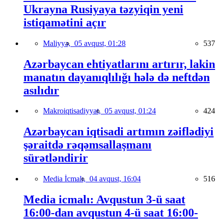
Ukrayna Rusiyaya təzyiqin yeni
istiqamətini açır
Maliyyə,
05 avqust, 01:28
537
Azərbaycan ehtiyatlarını artırır, lakin
manatın dayanıqlılığı hələ də neftdən
asılıdır
Makroiqtisadiyyat,
05 avqust, 01:24
424
Azərbaycan iqtisadi artımın zəiflədiyi
şəraitdə rəqəmsallaşmanı
sürətləndirir
Media İcmalı,
04 avqust, 16:04
516
Media icmalı: Avqustun 3-ü saat
16:00-dan avqustun 4-ü saat 16:00-