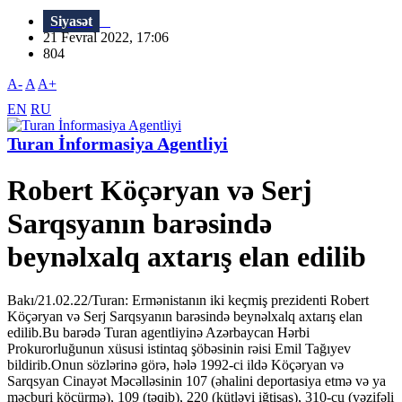
Siyasət
21 Fevral 2022, 17:06
804
A-
A
A+
EN
RU
Turan İnformasiya Agentliyi
Robert Köçəryan və Serj
Sarqsyanın barəsində
beynəlxalq axtarış elan edilib
Bakı/21.02.22/Turan: Ermənistanın iki keçmiş prezidenti Robert
Köçəryan və Serj Sarqsyanın barəsində beynəlxalq axtarış elan
edilib.Bu barədə Turan agentliyinə Azərbaycan Hərbi
Prokurorluğunun xüsusi istintaq şöbəsinin rəisi Emil Tağıyev
bildirib.Onun sözlərinə görə, hələ 1992-ci ildə Köçəryan və
Sarqsyan Cinayət Məcəlləsinin 107 (əhalini deportasiya etmə və ya
məcburi köçürmə), 109 (təqib), 220 (kütləvi iğtişaş), 310-cu (vəzifəli