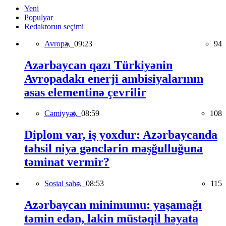
Yeni
Populyar
Redaktorun seçimi
Avropa,
09:23
94
Azərbaycan qazı Türkiyənin
Avropadakı enerji ambisiyalarının
əsas elementinə çevrilir
Cəmiyyət,
08:59
108
Diplom var, iş yoxdur: Azərbaycanda
təhsil niyə gənclərin məşğulluğuna
təminat vermir?
Sosial sahə,
08:53
115
Azərbaycan minimumu: yaşamağı
təmin edən, lakin müstəqil həyata