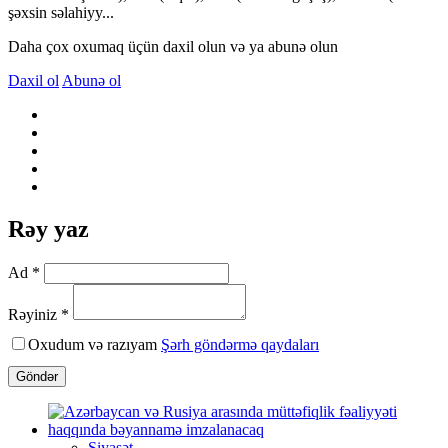
şəxsin səlahiyy...
Daha çox oxumaq üçün daxil olun və ya abunə olun
Daxil ol
Abunə ol
Rəy yaz
Ad *
Rəyiniz *
Oxudum və razıyam
Şərh göndərmə qaydaları
Göndər
Siyasət