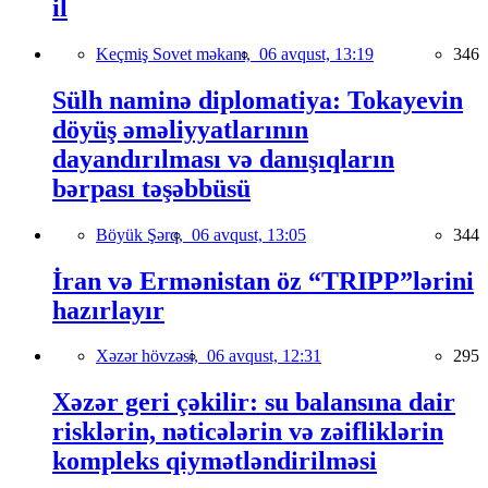
il
Keçmiş Sovet məkanı,
06 avqust, 13:19
346
Sülh naminə diplomatiya: Tokayevin
döyüş əməliyyatlarının
dayandırılması və danışıqların
bərpası təşəbbüsü
Böyük Şərq,
06 avqust, 13:05
344
İran və Ermənistan öz “TRIPP”lərini
hazırlayır
Xəzər hövzəsi,
06 avqust, 12:31
295
Xəzər geri çəkilir: su balansına dair
risklərin, nəticələrin və zəifliklərin
kompleks qiymətləndirilməsi