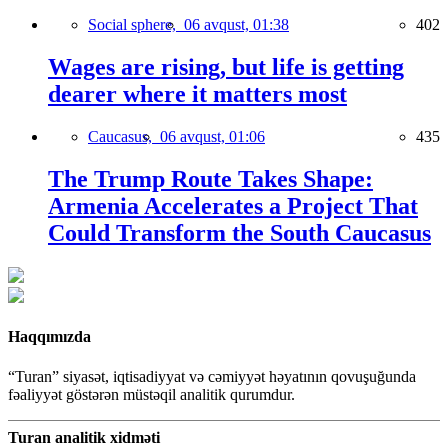
Social sphere,
06 avqust, 01:38
402
Wages are rising, but life is getting
dearer where it matters most
Caucasus,
06 avqust, 01:06
435
The Trump Route Takes Shape:
Armenia Accelerates a Project That
Could Transform the South Caucasus
Haqqımızda
“Turan” siyasət, iqtisadiyyat və cəmiyyət həyatının qovuşuğunda
fəaliyyət göstərən müstəqil analitik qurumdur.
Turan analitik xidməti