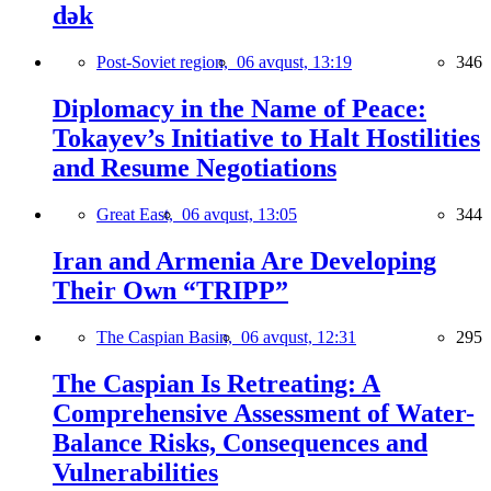
dək
Post-Soviet region,
06 avqust, 13:19
346
Diplomacy in the Name of Peace:
Tokayev’s Initiative to Halt Hostilities
and Resume Negotiations
Great East,
06 avqust, 13:05
344
Iran and Armenia Are Developing
Their Own “TRIPP”
The Caspian Basin,
06 avqust, 12:31
295
The Caspian Is Retreating: A
Comprehensive Assessment of Water-
Balance Risks, Consequences and
Vulnerabilities