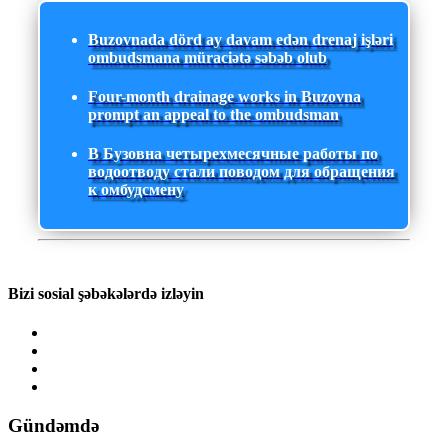
Buzovnada dörd ay davam edən drenaj işləri
ombudsmana müraciətə səbəb olub
Four-month drainage works in Buzovna
prompt an appeal to the ombudsman
В Бузовна четырехмесячные работы по
водоотводу стали поводом для обращения
к омбудсмену
Bizi sosial şəbəkələrdə izləyin
Gündəmdə