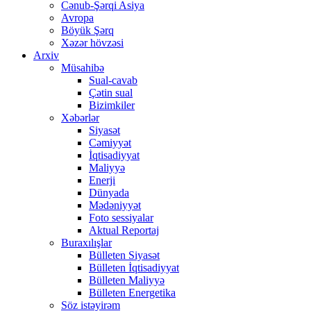
Cənub-Şərqi Asiya
Avropa
Böyük Şərq
Xəzər hövzəsi
Arxiv
Müsahibə
Sual-cavab
Çətin sual
Bizimkiler
Xəbərlər
Siyasət
Cəmiyyət
İqtisadiyyat
Maliyyə
Enerji
Dünyada
Mədəniyyət
Foto sessiyalar
Aktual Reportaj
Buraxılışlar
Bülleten Siyasət
Bülleten İqtisadiyyat
Bülleten Maliyyə
Bülleten Energetika
Söz istəyirəm