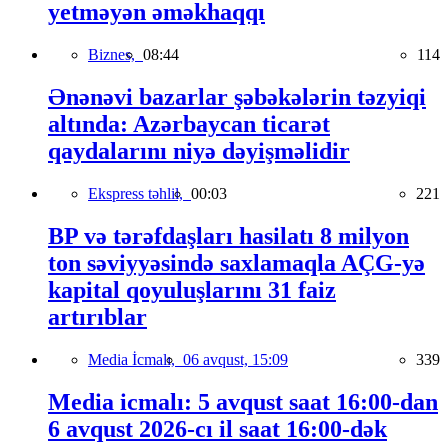
yetməyən əməkhaqqı
Biznes,
08:44
114
Ənənəvi bazarlar şəbəkələrin təzyiqi
altında: Azərbaycan ticarət
qaydalarını niyə dəyişməlidir
Ekspress təhlil,
00:03
221
BP və tərəfdaşları hasilatı 8 milyon
ton səviyyəsində saxlamaqla AÇG-yə
kapital qoyuluşlarını 31 faiz
artırıblar
Media İcmalı,
06 avqust, 15:09
339
Media icmalı: 5 avqust saat 16:00-dan
6 avqust 2026-cı il saat 16:00-dək