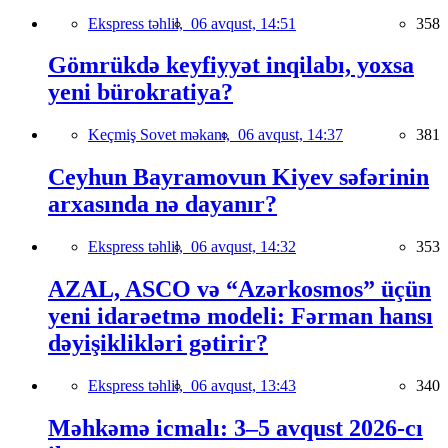
Ekspress təhlil,
06 avqust, 14:51
358
Gömrükdə keyfiyyət inqilabı, yoxsa
yeni bürokratiya?
Keçmiş Sovet məkanı,
06 avqust, 14:37
381
Ceyhun Bayramovun Kiyev səfərinin
arxasında nə dayanır?
Ekspress təhlil,
06 avqust, 14:32
353
AZAL, ASCO və “Azərkosmos” üçün
yeni idarəetmə modeli: Fərman hansı
dəyişiklikləri gətirir?
Ekspress təhlil,
06 avqust, 13:43
340
Məhkəmə icmalı: 3–5 avqust 2026-cı