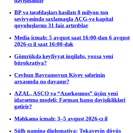
dəyişməlidir
BP və tərəfdaşları hasilatı 8 milyon ton
səviyyəsində saxlamaqla AÇG-yə kapital
qoyuluşlarını 31 faiz artırıblar
Media icmalı: 5 avqust saat 16:00-dan 6 avqust
2026-cı il saat 16:00-dək
Gömrükdə keyfiyyət inqilabı, yoxsa yeni
bürokratiya?
Ceyhun Bayramovun Kiyev səfərinin
arxasında nə dayanır?
AZAL, ASCO və “Azərkosmos” üçün yeni
idarəetmə modeli: Fərman hansı dəyişiklikləri
gətirir?
Məhkəmə icmalı: 3–5 avqust 2026-cı il
Sülh naminə diplomatiya: Tokayevin döyüş