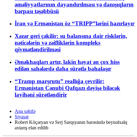
əməliyyatlarının dayandırılması və danışıqların
bərpası təşəbbüsü
İran və Ermənistan öz “TRIPP”lərini hazırlayır
Xəzər geri çəkilir: su balansına dair risklərin,
nəticələrin və zəifliklərin kompleks
qiymətləndirilməsi
Əməkhaqları artır, lakin həyat ən çox hiss
edilən sahələrdə daha sürətlə bahalaşır
“Tramp marşrutu” reallığa çevrilir:
Ermənistan Cənubi Qafqazı dəyişə biləcək
layihəni sürətləndirir
Ana səhifə
Siyasət
Robert Köçəryan və Serj Sarqsyanın barəsində beynəlxalq
axtarış elan edilib