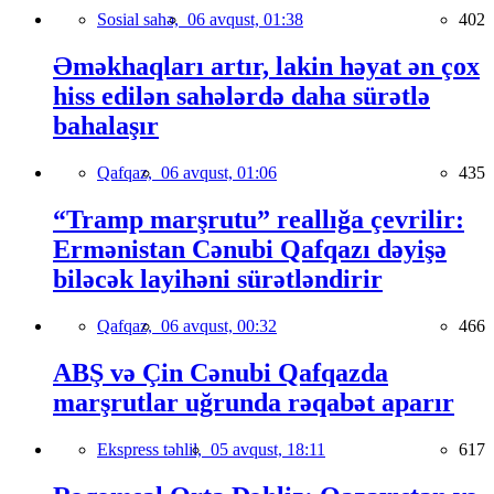
Sosial sahə,
06 avqust, 01:38
402
Əməkhaqları artır, lakin həyat ən çox
hiss edilən sahələrdə daha sürətlə
bahalaşır
Qafqaz,
06 avqust, 01:06
435
“Tramp marşrutu” reallığa çevrilir:
Ermənistan Cənubi Qafqazı dəyişə
biləcək layihəni sürətləndirir
Qafqaz,
06 avqust, 00:32
466
ABŞ və Çin Cənubi Qafqazda
marşrutlar uğrunda rəqabət aparır
Ekspress təhlil,
05 avqust, 18:11
617