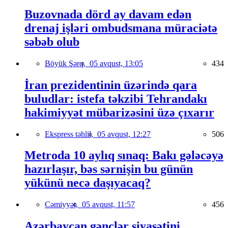
Buzovnada dörd ay davam edən
drenaj işləri ombudsmana müraciətə
səbəb olub
Böyük Şərq,
05 avqust, 13:05
434
İran prezidentinin üzərində qara
buludlar: istefa təkzibi Tehrandakı
hakimiyyət mübarizəsini üzə çıxarır
Ekspress təhlil,
05 avqust, 12:27
506
Metroda 10 aylıq sınaq: Bakı gələcəyə
hazırlaşır, bəs sərnişin bu günün
yükünü necə daşıyacaq?
Cəmiyyət,
05 avqust, 11:57
456
Azərbaycan gənclər siyasətini