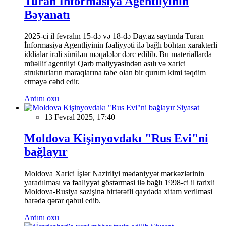
Turan İnformasiya Agentliyinin
Bəyanatı
2025-ci il fevralın 15-də və 18-də Day.az saytında Turan
İnformasiya Agentliyinin fəaliyyəti ilə bağlı böhtan xarakterli
iddialar irəli sürülən məqalələr dərc edilib. Bu materiallarda
müəllif agentliyi Qərb maliyyəsindən asılı və xarici
strukturların maraqlarına tabe olan bir qurum kimi təqdim
etməyə cəhd edir.
Ardını oxu
Siyasət
13 Fevral 2025, 17:40
Moldova Kişinyovdakı "Rus Evi"ni
bağlayır
Moldova Xarici İşlər Nazirliyi mədəniyyət mərkəzlərinin
yaradılması və fəaliyyət göstərməsi ilə bağlı 1998-ci il tarixli
Moldova-Rusiya sazişinə birtərəfli qaydada xitam verilməsi
barədə qərar qəbul edib.
Ardını oxu