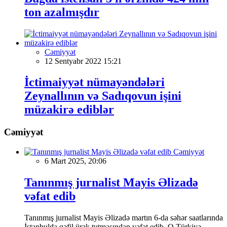
ton azalmışdır
Cəmiyyət
12 Sentyabr 2022 15:21
İctimaiyyət nümayəndələri
Zeynallının və Sadıqovun işini
müzakirə ediblər
Cəmiyyət
Cəmiyyət
6 Mart 2025, 20:06
Tanınmış jurnalist Mayis Əlizadə
vəfat edib
Tanınmış jurnalist Mayis Əlizadə martın 6-da səhər saatlarında
İstanbulda qəfil ürək tutmasından vəfat edib. O Türkiyə