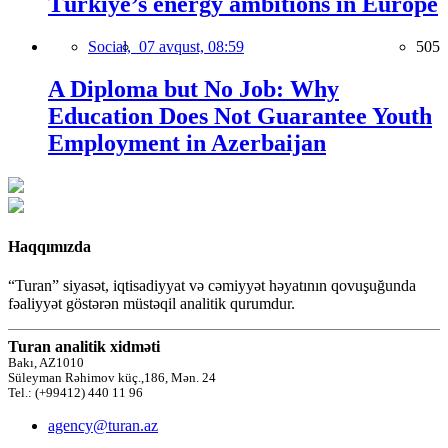
Türkiye’s energy ambitions in Europe
Social,
07 avqust, 08:59
505
A Diploma but No Job: Why
Education Does Not Guarantee Youth
Employment in Azerbaijan
Haqqımızda
“Turan” siyasət, iqtisadiyyat və cəmiyyət həyatının qovuşuğunda
fəaliyyət göstərən müstəqil analitik qurumdur.
Turan analitik xidməti
Bakı, AZ1010
Süleyman Rəhimov küç.,186, Mən. 24
Tel.: (+99412) 440 11 96
agency@turan.az