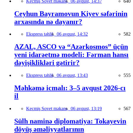
Keçmiş Sovet məkanı,
06 avqust, 14:37
640
Ceyhun Bayramovun Kiyev səfərinin
arxasında nə dayanır?
Ekspress təhlil,
06 avqust, 14:32
582
AZAL, ASCO və “Azərkosmos” üçün
yeni idarəetmə modeli: Fərman hansı
dəyişiklikləri gətirir?
Ekspress təhlil,
06 avqust, 13:43
555
Məhkəmə icmalı: 3–5 avqust 2026-cı
il
Keçmiş Sovet məkanı,
06 avqust, 13:19
567
Sülh naminə diplomatiya: Tokayevin
döyüş əməliyyatlarının