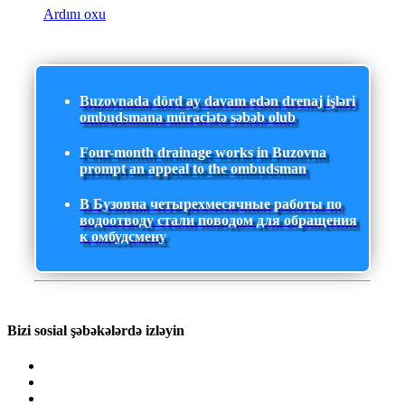
Ardını oxu
Buzovnada dörd ay davam edən drenaj işləri
ombudsmana müraciətə səbəb olub
Four-month drainage works in Buzovna
prompt an appeal to the ombudsman
В Бузовна четырехмесячные работы по
водоотводу стали поводом для обращения
к омбудсмену
Bizi sosial şəbəkələrdə izləyin