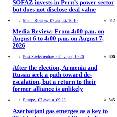
SOFAZ invests in Peru’s power sector
but does not disclose deal value
Media Review,
07 avqust, 16:10
512
Media Review: From 4:00 p.m. on
August 6 to 4:00 p.m. on August 7,
2026
Post-Soviet region,
07 avqust, 10:26
606
After the election, Armenia and
Russia seek a path toward de-
escalation, but a return to their
former alliance is unlikely
Europe,
07 avqust, 09:23
545
Azerbaijani gas emerges as a key to