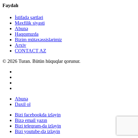
Faydalı
İstifadə şərtləri
Məxfilik siyasti
Abunə
Haqqımızda
Bizim mütəxəssislərimiz
Arxiv
CONTACT AZ
© 2026 Turan. Bütün hüquqlar qorunur.
Abunə
Daxil ol
Bizi facebookda izləyin
Bizə email yazın
Bizi teleqram-da izləyin
Bizi youtube-də izləyin