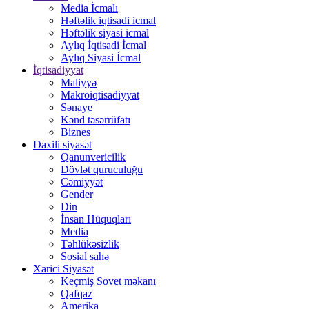
Media İcmalı
Həftəlik iqtisadi icmal
Həftəlik siyasi icmal
Aylıq İqtisadi İcmal
Aylıq Siyasi İcmal
İqtisadiyyat
Maliyyə
Makroiqtisadiyyat
Sənaye
Kənd təsərrüfatı
Biznes
Daxili siyasət
Qanunvericilik
Dövlət quruculuğu
Cəmiyyət
Gender
Din
İnsan Hüquqları
Media
Təhlükəsizlik
Sosial sahə
Xarici Siyasət
Keçmiş Sovet məkanı
Qafqaz
Amerika