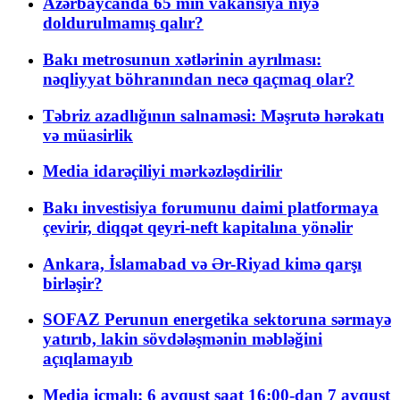
Azərbaycanda 65 min vakansiya niyə
doldurulmamış qalır?
Bakı metrosunun xətlərinin ayrılması:
nəqliyyat böhranından necə qaçmaq olar?
Təbriz azadlığının salnaməsi: Məşrutə hərəkatı
və müasirlik
Media idarəçiliyi mərkəzləşdirilir
Bakı investisiya forumunu daimi platformaya
çevirir, diqqət qeyri-neft kapitalına yönəlir
Ankara, İslamabad və Ər-Riyad kimə qarşı
birləşir?
SOFAZ Perunun energetika sektoruna sərmayə
yatırıb, lakin sövdələşmənin məbləğini
açıqlamayıb
Media icmalı: 6 avqust saat 16:00-dan 7 avqust