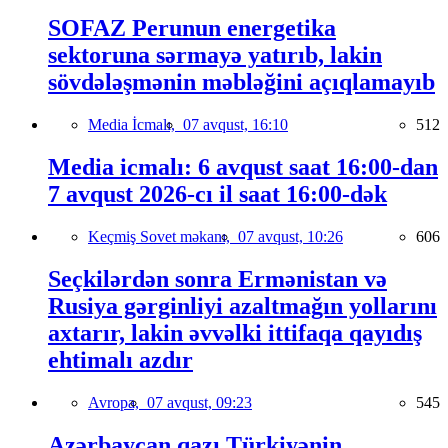
SOFAZ Perunun energetika
sektoruna sərmayə yatırıb, lakin
sövdələşmənin məbləğini açıqlamayıb
Media İcmalı,
07 avqust, 16:10
512
Media icmalı: 6 avqust saat 16:00-dan
7 avqust 2026-cı il saat 16:00-dək
Keçmiş Sovet məkanı,
07 avqust, 10:26
606
Seçkilərdən sonra Ermənistan və
Rusiya gərginliyi azaltmağın yollarını
axtarır, lakin əvvəlki ittifaqa qayıdış
ehtimalı azdır
Avropa,
07 avqust, 09:23
545
Azərbaycan qazı Türkiyənin