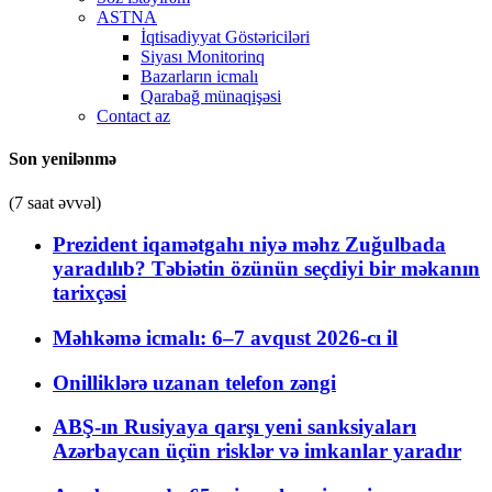
ASTNA
İqtisadiyyat Göstəriciləri
Siyası Monitorinq
Bazarların icmalı
Qarabağ münaqişəsi
Contact az
Son yenilənmə
(7 saat əvvəl)
Prezident iqamətgahı niyə məhz Zuğulbada
yaradılıb? Təbiətin özünün seçdiyi bir məkanın
tarixçəsi
Məhkəmə icmalı: 6–7 avqust 2026-cı il
Onilliklərə uzanan telefon zəngi
ABŞ-ın Rusiyaya qarşı yeni sanksiyaları
Azərbaycan üçün risklər və imkanlar yaradır