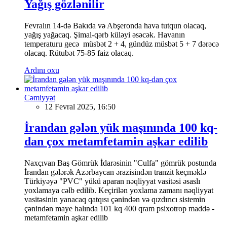
Yağış gözlənilir
Fevralın 14-də Bakıda və Abşeronda hava tutqun olacaq,
yağış yağacaq. Şimal-qərb küləyi əsəcək. Havanın
temperaturu gecə müsbət 2 + 4, gündüz müsbət 5 + 7 dərəcə
olacaq. Rütubət 75-85 faiz olacaq.
Ardını oxu
Cəmiyyət
12 Fevral 2025, 16:50
İrandan gələn yük maşınında 100 kq-
dan çox metamfetamin aşkar edilib
Naxçıvan Baş Gömrük İdarəsinin "Culfa" gömrük postunda
İrandan gələrək Azərbaycan ərazisindən tranzit keçməklə
Türkiyəyə "PVC" yükü aparan nəqliyyat vasitəsi əsaslı
yoxlamaya cəlb edilib. Keçirilən yoxlama zamanı nəqliyyat
vasitəsinin yanacaq qatqısı çənindən və qızdırıcı sistemin
çənindən maye halında 101 kq 400 qram psixotrop maddə -
metamfetamin aşkar edilib