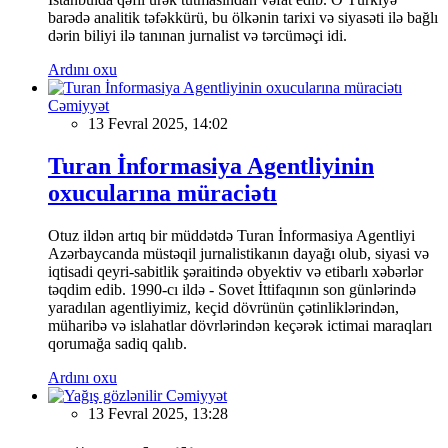
barədə analitik təfəkkürü, bu ölkənin tarixi və siyasəti ilə bağlı
dərin biliyi ilə tanınan jurnalist və tərcüməçi idi.
Ardını oxu
Cəmiyyət
13 Fevral 2025, 14:02
Turan İnformasiya Agentliyinin
oxucularına müraciətı
Otuz ildən artıq bir müddətdə Turan İnformasiya Agentliyi
Azərbaycanda müstəqil jurnalistikanın dayağı olub, siyasi və
iqtisadi qeyri-sabitlik şəraitində obyektiv və etibarlı xəbərlər
təqdim edib. 1990-cı ildə - Sovet İttifaqının son günlərində
yaradılan agentliyimiz, keçid dövrünün çətinliklərindən,
müharibə və islahatlar dövrlərindən keçərək ictimai maraqları
qorumağa sadiq qalıb.
Ardını oxu
Cəmiyyət
13 Fevral 2025, 13:28