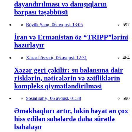
dayandırılması və danışıqların
bərpası təşəbbüsü
Böyük Şərq,
06 avqust, 13:05
597
İran və Ermənistan öz “TRIPP”lərini
hazırlayır
Xəzər hövzəsi,
06 avqust, 12:31
464
Xəzər geri çəkilir: su balansına dair
risklərin, nəticələrin və zəifliklərin
kompleks qiymətləndirilməsi
Sosial sahə,
06 avqust, 01:38
590
Əməkhaqları artır, lakin həyat ən çox
hiss edilən sahələrdə daha sürətlə
bahalaşır