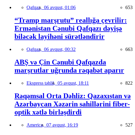
Qafqaz,
06 avqust, 01:06
653
“Tramp marşrutu” reallığa çevrilir:
Ermənistan Cənubi Qafqazı dəyişə
biləcək layihəni sürətləndirir
Qafqaz,
06 avqust, 00:32
663
ABŞ və Çin Cənubi Qafqazda
marşrutlar uğrunda rəqabət aparır
Ekspress təhlil,
05 avqust, 18:11
822
Rəqəmsal Orta Dəhliz: Qazaxıstan və
Azərbaycan Xəzərin sahillərini fiber-
optik xətlə birləşdirdi
America,
07 avqust, 16:19
527