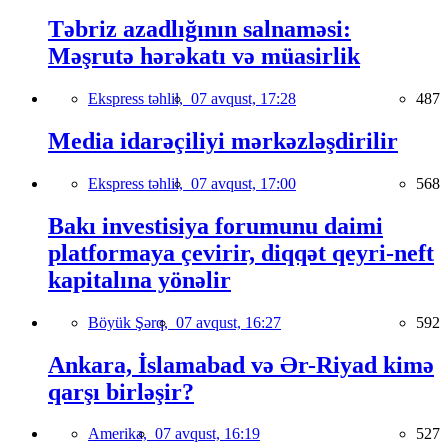
Təbriz azadlığının salnaməsi:
Məşrutə hərəkatı və müasirlik
Ekspress təhlil,
07 avqust, 17:28
487
Media idarəçiliyi mərkəzləşdirilir
Ekspress təhlil,
07 avqust, 17:00
568
Bakı investisiya forumunu daimi
platformaya çevirir, diqqət qeyri-neft
kapitalına yönəlir
Böyük Şərq,
07 avqust, 16:27
592
Ankara, İslamabad və Ər-Riyad kimə
qarşı birləşir?
Amerika,
07 avqust, 16:19
527