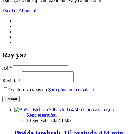
Daha çox oxumaq üçün daxil olun və ya abunə olun
Daxil ol
Abunə ol
Rəy yaz
Ad *
Rəyiniz *
Oxudum və razıyam
Şərh göndərmə qaydaları
Göndər
Kənd təsərrüfatı
12 Sentyabr 2022 14:03
Buğda istehsalı 3 il ərzində 424 min