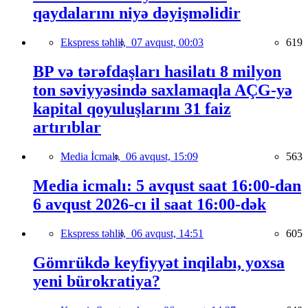
qaydalarını niyə dəyişməlidir
Ekspress təhlil,
07 avqust, 00:03
619
BP və tərəfdaşları hasilatı 8 milyon
ton səviyyəsində saxlamaqla AÇG-yə
kapital qoyuluşlarını 31 faiz
artırıblar
Media İcmalı,
06 avqust, 15:09
563
Media icmalı: 5 avqust saat 16:00-dan
6 avqust 2026-cı il saat 16:00-dək
Ekspress təhlil,
06 avqust, 14:51
605
Gömrükdə keyfiyyət inqilabı, yoxsa
yeni bürokratiya?