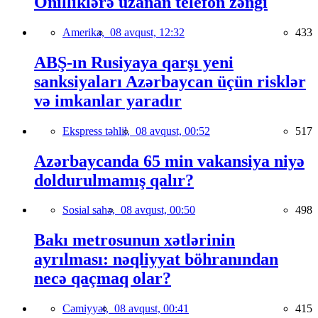
Onilliklərə uzanan telefon zəngi
Amerika,
08 avqust, 12:32
433
ABŞ-ın Rusiyaya qarşı yeni
sanksiyaları Azərbaycan üçün risklər
və imkanlar yaradır
Ekspress təhlil,
08 avqust, 00:52
517
Azərbaycanda 65 min vakansiya niyə
doldurulmamış qalır?
Sosial sahə,
08 avqust, 00:50
498
Bakı metrosunun xətlərinin
ayrılması: nəqliyyat böhranından
necə qaçmaq olar?
Cəmiyyət,
08 avqust, 00:41
415