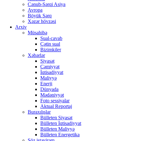
Cənub-Şərqi Asiya
Avropa
Böyük Şərq
Xəzər hövzəsi
Arxiv
Müsahibə
Sual-cavab
Çətin sual
Bizimkiler
Xəbərlər
Siyasət
Cəmiyyət
İqtisadiyyat
Maliyyə
Enerji
Dünyada
Mədəniyyət
Foto sessiyalar
Aktual Reportaj
Buraxılışlar
Bülleten Siyasət
Bülleten İqtisadiyyat
Bülleten Maliyyə
Bülleten Energetika
Söz istəyirəm