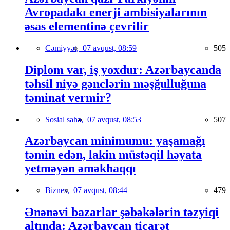
Avropadakı enerji ambisiyalarının
əsas elementinə çevrilir
Cəmiyyət,
07 avqust, 08:59
505
Diplom var, iş yoxdur: Azərbaycanda
təhsil niyə gənclərin məşğulluğuna
təminat vermir?
Sosial sahə,
07 avqust, 08:53
507
Azərbaycan minimumu: yaşamağı
təmin edən, lakin müstəqil həyata
yetməyən əməkhaqqı
Biznes,
07 avqust, 08:44
479
Ənənəvi bazarlar şəbəkələrin təzyiqi
altında: Azərbaycan ticarət