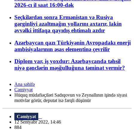
2026-cı il saat 16:00-dək
Seçkilərdən sonra Ermənistan və Rusiya
gərginliyi azaltmağın yollarını axtarır, lakin
əvvəlki ittifaqa qayıdış ehtimalı azdır
Azərbaycan qazı Türkiyənin Avropadakı enerji
ambisiyalarının əsas elementinə çevrilir
Diplom var, iş yoxdur: Azərbaycanda təhsil
niyə gənclərin məşğulluğuna təminat vermir?
Ana səhifə
Cəmiyyət
Hüquq müdafiəçiləri Sadıqovun və Zeynallının işində siyasi
motivlər görür, deputat isə fərqli düşünür
Cəmiyyət
12 Sentyabr 2022, 14:46
884