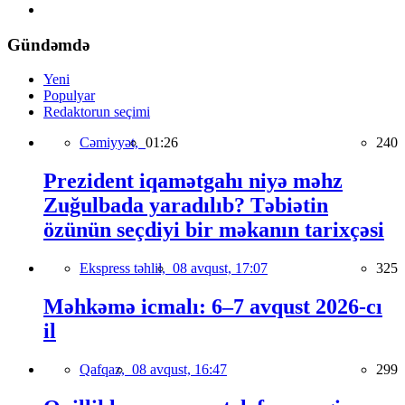
Gündəmdə
Yeni
Populyar
Redaktorun seçimi
Cəmiyyət,
01:26
240
Prezident iqamətgahı niyə məhz
Zuğulbada yaradılıb? Təbiətin
özünün seçdiyi bir məkanın tarixçəsi
Ekspress təhlil,
08 avqust, 17:07
325
Məhkəmə icmalı: 6–7 avqust 2026-cı
il
Qafqaz,
08 avqust, 16:47
299