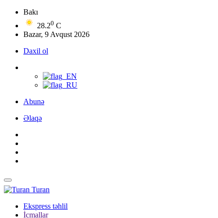
Bakı
0
28.2
C
Bazar, 9 Avqust 2026
Daxil ol
Abunə
Əlaqə
Turan
Ekspress təhlil
İcmallar