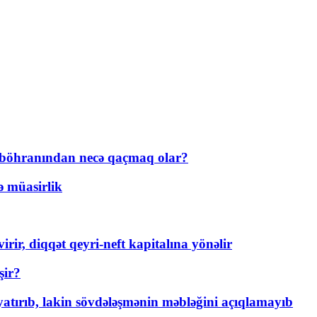
t böhranından necə qaçmaq olar?
ə müasirlik
rir, diqqət qeyri-neft kapitalına yönəlir
şir?
tırıb, lakin sövdələşmənin məbləğini açıqlamayıb