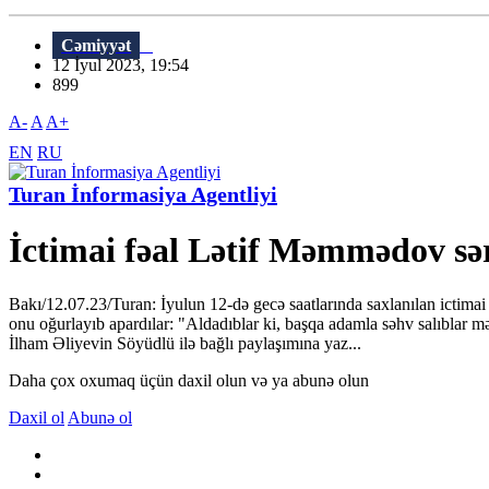
Cəmiyyət
12 İyul 2023, 19:54
899
A-
A
A+
EN
RU
Turan İnformasiya Agentliyi
İctimai fəal Lətif Məmmədov sər
Bakı/12.07.23/Turan: İyulun 12-də gecə saatlarında saxlanılan ictim
onu oğurlayıb apardılar: "Aldadıblar ki, başqa adamla səhv salıblar
İlham Əliyevin Söyüdlü ilə bağlı paylaşımına yaz...
Daha çox oxumaq üçün daxil olun və ya abunə olun
Daxil ol
Abunə ol