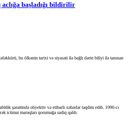
clığa başladığı bildirilir
kkürü, bu ölkənin tarixi və siyasəti ilə bağlı dərin biliyi ilə tanınan
bitlik şəraitində obyektiv və etibarlı xəbərlər təqdim edib. 1990-cı
ərək ictimai maraqları qorumağa sadiq qalıb.