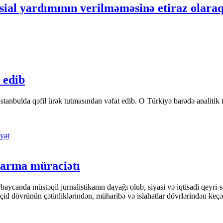
ial yardımının verilməməsinə etiraz olaraq a
 edib
tanbulda qəfil ürək tutmasından vəfat edib. O Türkiyə barədə analitik təfə
yət
arına müraciətı
ycanda müstəqil jurnalistikanın dayağı olub, siyasi və iqtisadi qeyri-sa
keçid dövrünün çətinliklərindən, müharibə və islahatlar dövrlərindən keç