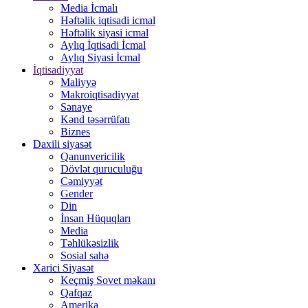
Media İcmalı
Həftəlik iqtisadi icmal
Həftəlik siyasi icmal
Aylıq İqtisadi İcmal
Aylıq Siyasi İcmal
İqtisadiyyat
Maliyyə
Makroiqtisadiyyat
Sənaye
Kənd təsərrüfatı
Biznes
Daxili siyasət
Qanunvericilik
Dövlət quruculuğu
Cəmiyyət
Gender
Din
İnsan Hüquqları
Media
Təhlükəsizlik
Sosial sahə
Xarici Siyasət
Keçmiş Sovet məkanı
Qafqaz
Amerika