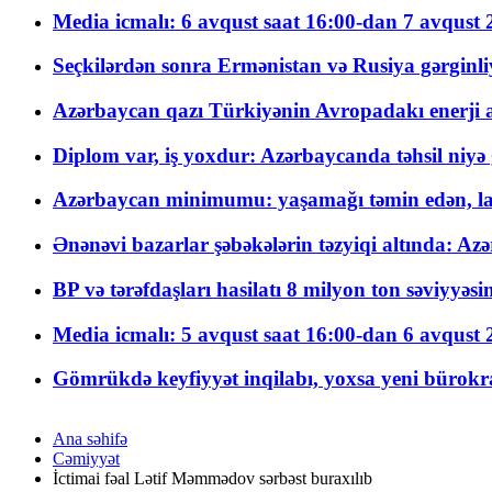
Media icmalı: 6 avqust saat 16:00-dan 7 avqust 2
Seçkilərdən sonra Ermənistan və Rusiya gərginliyi
Azərbaycan qazı Türkiyənin Avropadakı enerji am
Diplom var, iş yoxdur: Azərbaycanda təhsil niyə
Azərbaycan minimumu: yaşamağı təmin edən, la
Ənənəvi bazarlar şəbəkələrin təzyiqi altında: Azə
BP və tərəfdaşları hasilatı 8 milyon ton səviyyəs
Media icmalı: 5 avqust saat 16:00-dan 6 avqust 2
Gömrükdə keyfiyyət inqilabı, yoxsa yeni bürokr
Ana səhifə
Cəmiyyət
İctimai fəal Lətif Məmmədov sərbəst buraxılıb