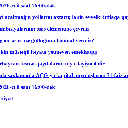
026-cı il saat 16:00-dək
 azaltmağın yollarını axtarır, lakin əvvəlki ittifaqa qa
bisiyalarının əsas elementinə çevrilir
 gənclərin məşğulluğuna təminat vermir?
kin müstəqil həyata yetməyən əməkhaqqı
rbaycan ticarət qaydalarını niyə dəyişməlidir
ində saxlamaqla AÇG-yə kapital qoyuluşlarını 31 faiz ar
026-cı il saat 16:00-dək
atiya?