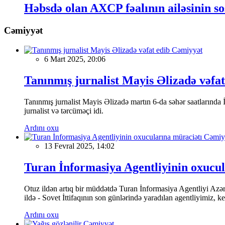
Həbsdə olan AXCP fəalının ailəsinin sos
Cəmiyyət
Cəmiyyət
6 Mart 2025, 20:06
Tanınmış jurnalist Mayis Əlizadə vəfat
Tanınmış jurnalist Mayis Əlizadə martın 6-da səhər saatlarında İs
jurnalist və tərcüməçi idi.
Ardını oxu
Cəmiy
13 Fevral 2025, 14:02
Turan İnformasiya Agentliyinin oxucul
Otuz ildən artıq bir müddətdə Turan İnformasiya Agentliyi Azərba
ildə - Sovet İttifaqının son günlərində yaradılan agentliyimiz, 
Ardını oxu
Cəmiyyət