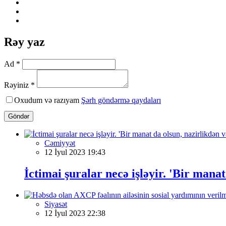
Rəy yaz
Ad *
Rəyiniz *
Oxudum və razıyam
Şərh göndərmə qaydaları
Göndər
Cəmiyyət
12 İyul 2023 19:43
İctimai şuralar necə işləyir. 'Bir manat
Siyasət
12 İyul 2023 22:38