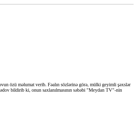
un özü məlumat verib. Fəalın sözlərinə görə, mülki geyimli şəxslər
mədov bildirib ki, onun saxlanılmasının səbəbi "Meydan TV"-nin