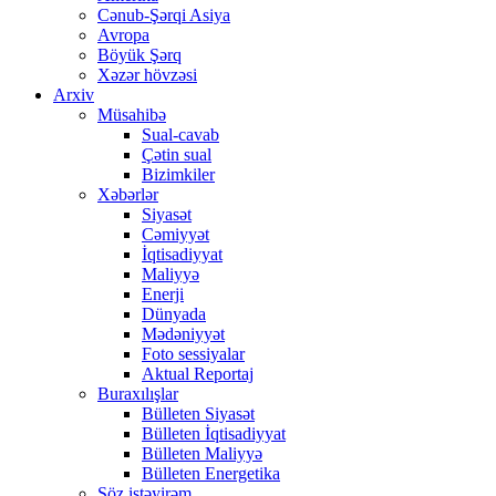
Cənub-Şərqi Asiya
Avropa
Böyük Şərq
Xəzər hövzəsi
Arxiv
Müsahibə
Sual-cavab
Çətin sual
Bizimkiler
Xəbərlər
Siyasət
Cəmiyyət
İqtisadiyyat
Maliyyə
Enerji
Dünyada
Mədəniyyət
Foto sessiyalar
Aktual Reportaj
Buraxılışlar
Bülleten Siyasət
Bülleten İqtisadiyyat
Bülleten Maliyyə
Bülleten Energetika
Söz istəyirəm