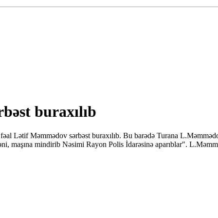
bəst buraxılıb
ai fəal Lətif Məmmədov sərbəst buraxılıb. Bu barədə Turana L.Məmmədov
 məni, maşına mindirib Nəsimi Rayon Polis İdarəsinə aparıblar". L.Məm