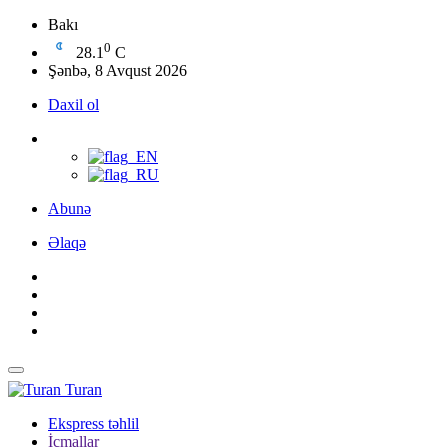
Bakı
0
28.1
C
Şənbə, 8 Avqust 2026
Daxil ol
Abunə
Əlaqə
Turan
Ekspress təhlil
İcmallar