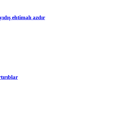
yıdış ehtimalı azdır
tırıblar