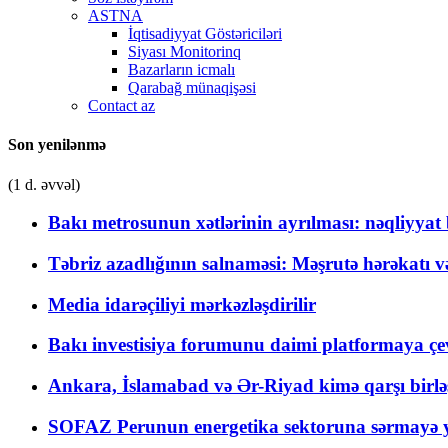
ASTNA
İqtisadiyyat Göstəriciləri
Siyası Monitorinq
Bazarların icmalı
Qarabağ münaqişəsi
Contact az
Son yenilənmə
(1 d. əvvəl)
Bakı metrosunun xətlərinin ayrılması: nəqliyya
Təbriz azadlığının salnaməsi: Məşrutə hərəkatı v
Media idarəçiliyi mərkəzləşdirilir
Bakı investisiya forumunu daimi platformaya çevi
Ankara, İslamabad və Ər-Riyad kimə qarşı birlə
SOFAZ Perunun energetika sektoruna sərmayə ya