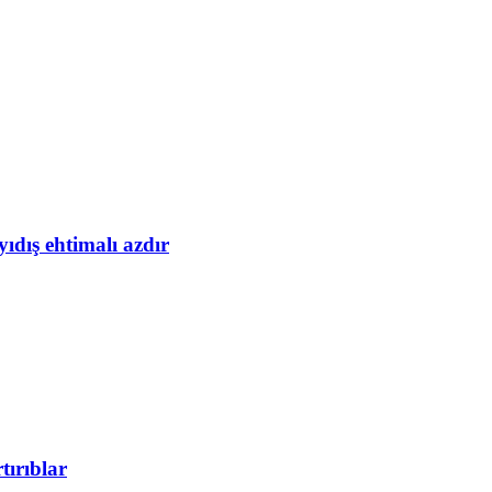
yıdış ehtimalı azdır
tırıblar