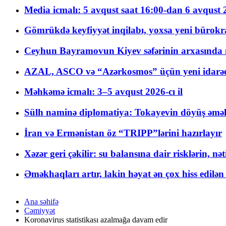
Media icmalı: 5 avqust saat 16:00-dan 6 avqust 2
Gömrükdə keyfiyyət inqilabı, yoxsa yeni bürokr
Ceyhun Bayramovun Kiyev səfərinin arxasında 
AZAL, ASCO və “Azərkosmos” üçün yeni idarəetm
Məhkəmə icmalı: 3–5 avqust 2026-cı il
Sülh naminə diplomatiya: Tokayevin döyüş əməli
İran və Ermənistan öz “TRIPP”lərini hazırlayır
Xəzər geri çəkilir: su balansına dair risklərin, nə
Əməkhaqları artır, lakin həyat ən çox hiss edilən
Ana səhifə
Cəmiyyət
Koronavirus statistikası azalmağa davam edir