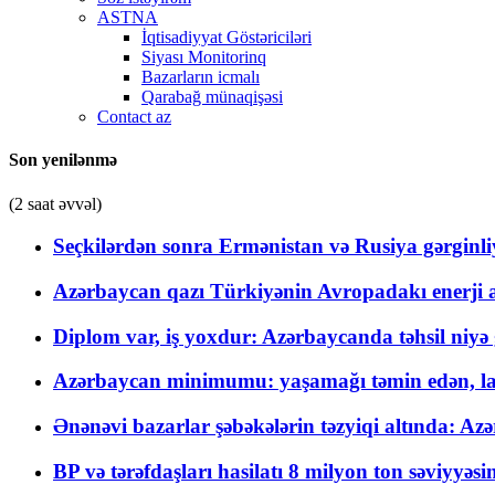
ASTNA
İqtisadiyyat Göstəriciləri
Siyası Monitorinq
Bazarların icmalı
Qarabağ münaqişəsi
Contact az
Son yenilənmə
(2 saat əvvəl)
Seçkilərdən sonra Ermənistan və Rusiya gərginliyi
Azərbaycan qazı Türkiyənin Avropadakı enerji am
Diplom var, iş yoxdur: Azərbaycanda təhsil niyə
Azərbaycan minimumu: yaşamağı təmin edən, la
Ənənəvi bazarlar şəbəkələrin təzyiqi altında: Azə
BP və tərəfdaşları hasilatı 8 milyon ton səviyyəs