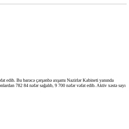
əfat edib. Bu barəcə çərşənbə axşamı Nazirlər Kabineti yanında
ardan 782 84 nəfər sağalıb, 9 700 nəfər vəfat edib. Aktiv xəstə sayı