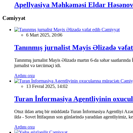
Apellyasiya Məhkəməsi Eldar Həsənov
Cəmiyyət
Cəmiyyət
6 Mart 2025, 20:06
Tanınmış jurnalist Mayis Əlizadə vəfat
Tanınmış jurnalist Mayis Əlizadə martın 6-da səhər saatlarında İs
jurnalist və tərcüməçi idi.
Ardını oxu
Cəmiy
13 Fevral 2025, 14:02
Turan İnformasiya Agentliyinin oxucul
Otuz ildən artıq bir müddətdə Turan İnformasiya Agentliyi Azərba
ildə - Sovet İttifaqının son günlərində yaradılan agentliyimiz, 
Ardını oxu
Cəmiyyət