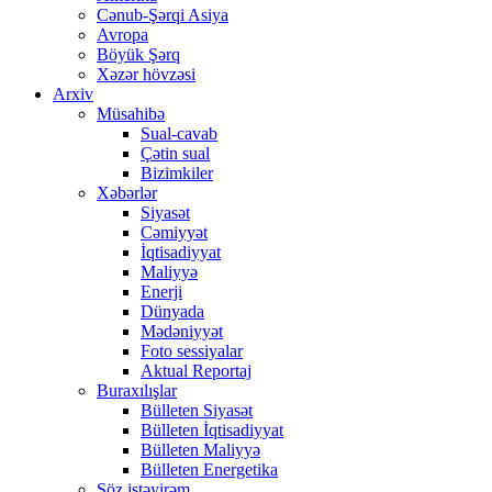
Cənub-Şərqi Asiya
Avropa
Böyük Şərq
Xəzər hövzəsi
Arxiv
Müsahibə
Sual-cavab
Çətin sual
Bizimkiler
Xəbərlər
Siyasət
Cəmiyyət
İqtisadiyyat
Maliyyə
Enerji
Dünyada
Mədəniyyət
Foto sessiyalar
Aktual Reportaj
Buraxılışlar
Bülleten Siyasət
Bülleten İqtisadiyyat
Bülleten Maliyyə
Bülleten Energetika
Söz istəyirəm