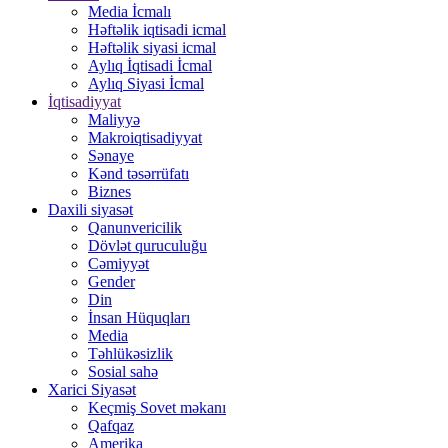
Media İcmalı
Həftəlik iqtisadi icmal
Həftəlik siyasi icmal
Aylıq İqtisadi İcmal
Aylıq Siyasi İcmal
İqtisadiyyat
Maliyyə
Makroiqtisadiyyat
Sənaye
Kənd təsərrüfatı
Biznes
Daxili siyasət
Qanunvericilik
Dövlət quruculuğu
Cəmiyyət
Gender
Din
İnsan Hüquqları
Media
Təhlükəsizlik
Sosial sahə
Xarici Siyasət
Keçmiş Sovet məkanı
Qafqaz
Amerika