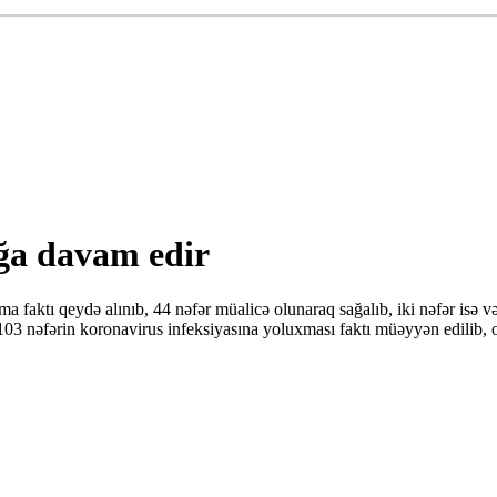
ağa davam edir
aktı qeydə alınıb, 44 nəfər müalicə olunaraq sağalıb, iki nəfər isə v
nəfərin koronavirus infeksiyasına yoluxması faktı müəyyən edilib, onl