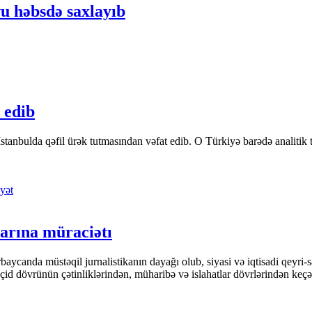
u həbsdə saxlayıb
 edib
tanbulda qəfil ürək tutmasından vəfat edib. O Türkiyə barədə analitik təfə
yət
arına müraciətı
ycanda müstəqil jurnalistikanın dayağı olub, siyasi və iqtisadi qeyri-sa
keçid dövrünün çətinliklərindən, müharibə və islahatlar dövrlərindən keç