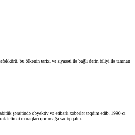
kkürü, bu ölkənin tarixi və siyasəti ilə bağlı dərin biliyi ilə tanınan
bitlik şəraitində obyektiv və etibarlı xəbərlər təqdim edib. 1990-cı
ərək ictimai maraqları qorumağa sadiq qalıb.