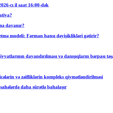
026-cı il saat 16:00-dək
atiya?
nə dayanır?
ə modeli: Fərman hansı dəyişiklikləri gətirir?
yyatlarının dayandırılması və danışıqların bərpası tə
ticələrin və zəifliklərin kompleks qiymətləndirilməsi
 sahələrdə daha sürətlə bahalaşır