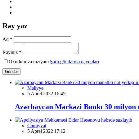
Rəy yaz
Ad *
Rəyiniz *
Oxudum və razıyam
Şərh göndərmə qaydaları
Göndər
Maliyyə
5 Aprel 2022 16:45
Azərbaycan Mərkəzi Bankı 30 milyon m
Cəmiyyət
5 Aprel 2022 17:12