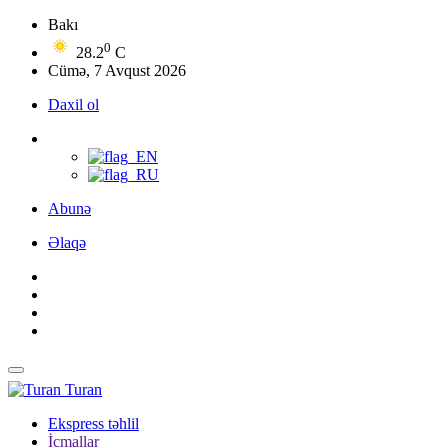
Bakı
0
28.2
C
Cümə, 7 Avqust 2026
Daxil ol
Abunə
Əlaqə
Turan
Ekspress təhlil
İcmallar