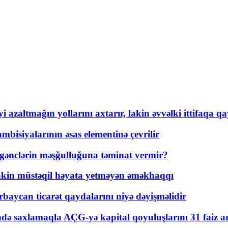
 azaltmağın yollarını axtarır, lakin əvvəlki ittifaqa qa
bisiyalarının əsas elementinə çevrilir
 gənclərin məşğulluğuna təminat vermir?
kin müstəqil həyata yetməyən əməkhaqqı
rbaycan ticarət qaydalarını niyə dəyişməlidir
ində saxlamaqla AÇG-yə kapital qoyuluşlarını 31 faiz ar