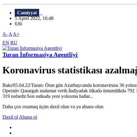
Cəmiyyət
5 Aprel 2022, 16:48
630
A-
A
A+
EN
RU
Turan İnformasiya Agentliyi
Koronavirus statistikası azalm
Bakı/05.04.22/Turan: Ötən gün Azərbaycanda koronavirusa 36 yoluxma f
Operativ Qərargah məlumat verib.İndiyədək ölkədə ümumilikdə 792 103 
319 nəfərdir.Son sutkada yeni yoluxma hallar...
Daha çox oxumaq üçün daxil olun və ya abunə olun
Daxil ol
Abunə ol