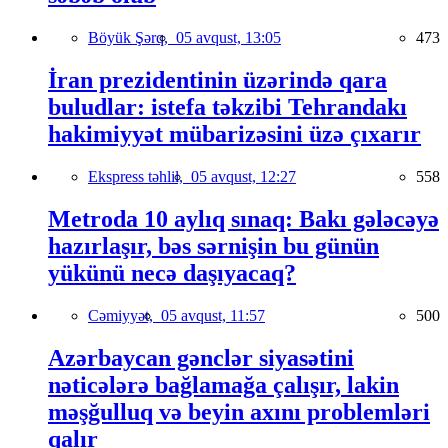
Böyük Şərq,
05 avqust, 13:05
473
İran prezidentinin üzərində qara
buludlar: istefa təkzibi Tehrandakı
hakimiyyət mübarizəsini üzə çıxarır
Ekspress təhlil,
05 avqust, 12:27
558
Metroda 10 aylıq sınaq: Bakı gələcəyə
hazırlaşır, bəs sərnişin bu günün
yükünü necə daşıyacaq?
Cəmiyyət,
05 avqust, 11:57
500
Azərbaycan gənclər siyasətini
nəticələrə bağlamağa çalışır, lakin
məşğulluq və beyin axını problemləri
qalır