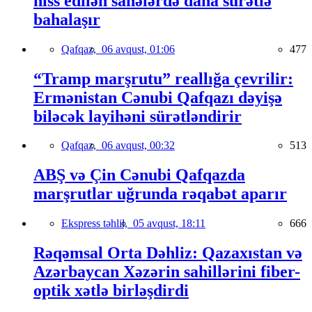
hiss edilən sahələrdə daha sürətlə
bahalaşır
Qafqaz,
06 avqust, 01:06
477
“Tramp marşrutu” reallığa çevrilir:
Ermənistan Cənubi Qafqazı dəyişə
biləcək layihəni sürətləndirir
Qafqaz,
06 avqust, 00:32
513
ABŞ və Çin Cənubi Qafqazda
marşrutlar uğrunda rəqabət aparır
Ekspress təhlil,
05 avqust, 18:11
666
Rəqəmsal Orta Dəhliz: Qazaxıstan və
Azərbaycan Xəzərin sahillərini fiber-
optik xətlə birləşdirdi