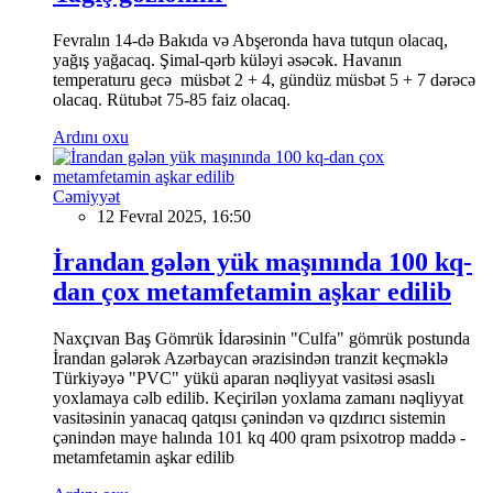
Fevralın 14-də Bakıda və Abşeronda hava tutqun olacaq,
yağış yağacaq. Şimal-qərb küləyi əsəcək. Havanın
temperaturu gecə müsbət 2 + 4, gündüz müsbət 5 + 7 dərəcə
olacaq. Rütubət 75-85 faiz olacaq.
Ardını oxu
Cəmiyyət
12 Fevral 2025, 16:50
İrandan gələn yük maşınında 100 kq-
dan çox metamfetamin aşkar edilib
Naxçıvan Baş Gömrük İdarəsinin "Culfa" gömrük postunda
İrandan gələrək Azərbaycan ərazisindən tranzit keçməklə
Türkiyəyə "PVC" yükü aparan nəqliyyat vasitəsi əsaslı
yoxlamaya cəlb edilib. Keçirilən yoxlama zamanı nəqliyyat
vasitəsinin yanacaq qatqısı çənindən və qızdırıcı sistemin
çənindən maye halında 101 kq 400 qram psixotrop maddə -
metamfetamin aşkar edilib