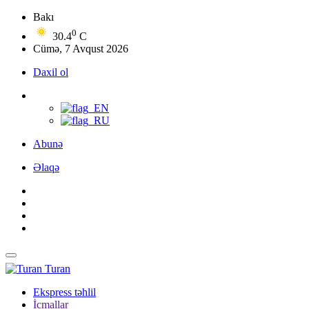
Bakı
0
30.4
C
Cümə, 7 Avqust 2026
Daxil ol
Abunə
Əlaqə
Turan
Ekspress təhlil
İcmallar