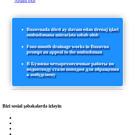
Ardını oxu
Buzovnada dörd ay davam edən drenaj işləri
ombudsmana müraciətə səbəb olub
Four-month drainage works in Buzovna
prompt an appeal to the ombudsman
В Бузовна четырехмесячные работы по
водоотводу стали поводом для обращения
к омбудсмену
Bizi sosial şəbəkələrdə izləyin