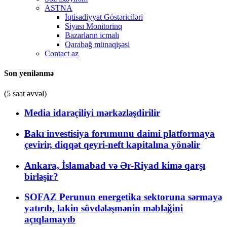
ASTNA
İqtisadiyyat Göstəriciləri
Siyası Monitorinq
Bazarların icmalı
Qarabağ münaqişəsi
Contact az
Son yenilənmə
(5 saat əvvəl)
Media idarəçiliyi mərkəzləşdirilir
Bakı investisiya forumunu daimi platformaya
çevirir, diqqət qeyri-neft kapitalına yönəlir
Ankara, İslamabad və Ər-Riyad kimə qarşı
birləşir?
SOFAZ Perunun energetika sektoruna sərmayə
yatırıb, lakin sövdələşmənin məbləğini
açıqlamayıb