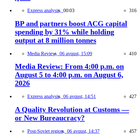
Express analysis,
00:03
316
BP and partners boost ACG capital
spending by 31% while holding
output at 8 million tonnes
Media Review,
06 avqust, 15:09
410
Media Review: From 4:00 p.m. on
August 5 to 4:00 p.m. on August 6,
2026
Express analysis,
06 avqust, 14:51
427
A Quality Revolution at Customs —
or New Bureaucracy?
Post-Soviet region,
06 avqust, 14:37
457