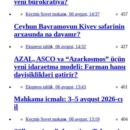
yeni bürokratiya?
Keçmiş Sovet məkanı,
06 avqust, 14:37
457
Ceyhun Bayramovun Kiyev səfərinin
arxasında nə dayanır?
Ekspress təhlil,
06 avqust, 14:32
427
AZAL, ASCO və “Azərkosmos” üçün
yeni idarəetmə modeli: Fərman hansı
dəyişiklikləri gətirir?
Ekspress təhlil,
06 avqust, 13:43
401
Məhkəmə icmalı: 3–5 avqust 2026-cı
il
Keçmiş Sovet məkanı,
06 avqust, 13:19
404