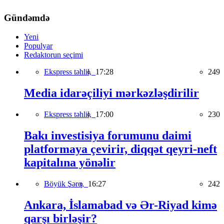
Gündəmdə
Yeni
Populyar
Redaktorun seçimi
Ekspress təhlil,
17:28
249
Media idarəçiliyi mərkəzləşdirilir
Ekspress təhlil,
17:00
230
Bakı investisiya forumunu daimi
platformaya çevirir, diqqət qeyri-neft
kapitalına yönəlir
Böyük Şərq,
16:27
242
Ankara, İslamabad və Ər-Riyad kimə
qarşı birləşir?