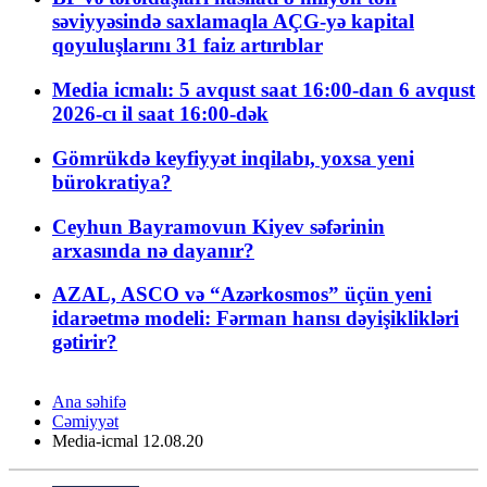
səviyyəsində saxlamaqla AÇG-yə kapital
qoyuluşlarını 31 faiz artırıblar
Media icmalı: 5 avqust saat 16:00-dan 6 avqust
2026-cı il saat 16:00-dək
Gömrükdə keyfiyyət inqilabı, yoxsa yeni
bürokratiya?
Ceyhun Bayramovun Kiyev səfərinin
arxasında nə dayanır?
AZAL, ASCO və “Azərkosmos” üçün yeni
idarəetmə modeli: Fərman hansı dəyişiklikləri
gətirir?
Ana səhifə
Cəmiyyət
Media-icmal 12.08.20