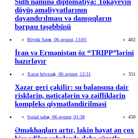
Sülh naminə diplomatiya: Tokayevin
döyüş əməliyyatlarının
dayandırılması və danışıqların
bərpası təşəbbüsü
Böyük Şərq,
06 avqust, 13:05
402
İran və Ermənistan öz “TRIPP”lərini
hazırlayır
Xəzər hövzəsi,
06 avqust, 12:31
351
Xəzər geri çəkilir: su balansına dair
risklərin, nəticələrin və zəifliklərin
kompleks qiymətləndirilməsi
Sosial sahə,
06 avqust, 01:38
450
Əməkhaqları artır, lakin həyat ən çox