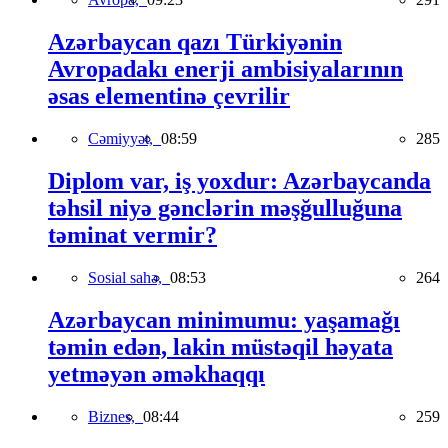
Azərbaycan qazı Türkiyənin
Avropadakı enerji ambisiyalarının
əsas elementinə çevrilir
Cəmiyyət,
08:59
285
Diplom var, iş yoxdur: Azərbaycanda
təhsil niyə gənclərin məşğulluğuna
təminat vermir?
Sosial sahə,
08:53
264
Azərbaycan minimumu: yaşamağı
təmin edən, lakin müstəqil həyata
yetməyən əməkhaqqı
Biznes,
08:44
259