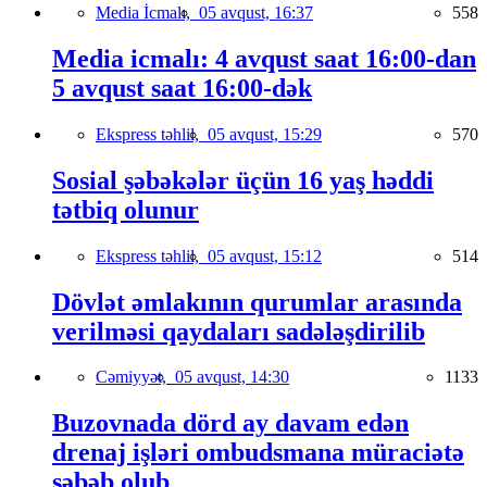
Media İcmalı,
05 avqust, 16:37
558
Media icmalı: 4 avqust saat 16:00-dan
5 avqust saat 16:00-dək
Ekspress təhlil,
05 avqust, 15:29
570
Sosial şəbəkələr üçün 16 yaş həddi
tətbiq olunur
Ekspress təhlil,
05 avqust, 15:12
514
Dövlət əmlakının qurumlar arasında
verilməsi qaydaları sadələşdirilib
Cəmiyyət,
05 avqust, 14:30
1133
Buzovnada dörd ay davam edən
drenaj işləri ombudsmana müraciətə
səbəb olub