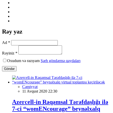
Rəy yaz
Ad *
Rəyiniz *
Oxudum və razıyam
Şərh göndərmə qaydaları
Göndər
Cəmiyyət
11 Avqust 2020 22:30
Azercell-in Rəqəmsal Tərəfdaşlığı ilə
7-ci “womENcourage” beynəlxalq