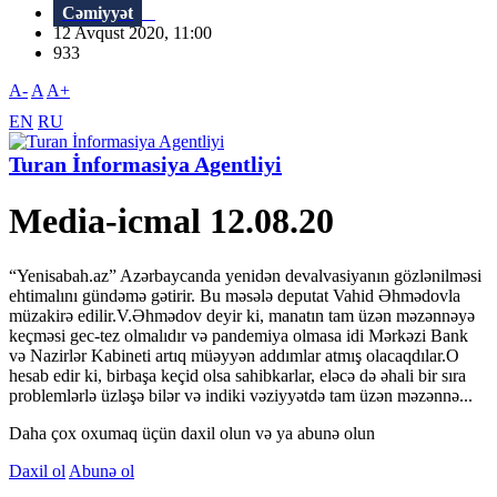
Cəmiyyət
12 Avqust 2020, 11:00
933
A-
A
A+
EN
RU
Turan İnformasiya Agentliyi
Media-icmal 12.08.20
“Yenisabah.az” Azərbaycanda yenidən devalvasiyanın gözlənilməsi
ehtimalını gündəmə gətirir. Bu məsələ deputat Vahid Əhmədovla
müzakirə edilir.V.Əhmədov deyir ki, manatın tam üzən məzənnəyə
keçməsi gec-tez olmalıdır və pandemiya olmasa idi Mərkəzi Bank
və Nazirlər Kabineti artıq müəyyən addımlar atmış olacaqdılar.O
hesab edir ki, birbaşa keçid olsa sahibkarlar, eləcə də əhali bir sıra
problemlərlə üzləşə bilər və indiki vəziyyətdə tam üzən məzənnə...
Daha çox oxumaq üçün daxil olun və ya abunə olun
Daxil ol
Abunə ol