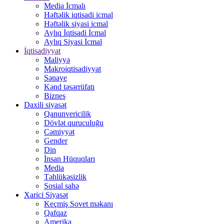
Media İcmalı
Həftəlik iqtisadi icmal
Həftəlik siyasi icmal
Aylıq İqtisadi İcmal
Aylıq Siyasi İcmal
İqtisadiyyat
Maliyyə
Makroiqtisadiyyat
Sənaye
Kənd təsərrüfatı
Biznes
Daxili siyasət
Qanunvericilik
Dövlət quruculuğu
Cəmiyyət
Gender
Din
İnsan Hüquqları
Media
Təhlükəsizlik
Sosial sahə
Xarici Siyasət
Keçmiş Sovet məkanı
Qafqaz
Amerika