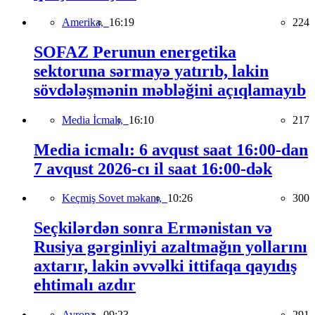
Amerika,
16:19
224
SOFAZ Perunun energetika
sektoruna sərmayə yatırıb, lakin
sövdələşmənin məbləğini açıqlamayıb
Media İcmalı,
16:10
217
Media icmalı: 6 avqust saat 16:00-dan
7 avqust 2026-cı il saat 16:00-dək
Keçmiş Sovet məkanı,
10:26
300
Seçkilərdən sonra Ermənistan və
Rusiya gərginliyi azaltmağın yollarını
axtarır, lakin əvvəlki ittifaqa qayıdış
ehtimalı azdır
Avropa,
09:23
291