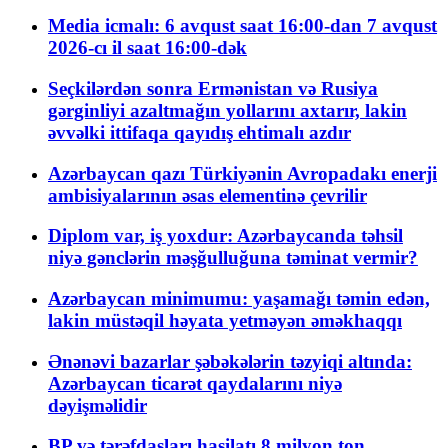
Media icmalı: 6 avqust saat 16:00-dan 7 avqust
2026-cı il saat 16:00-dək
Seçkilərdən sonra Ermənistan və Rusiya
gərginliyi azaltmağın yollarını axtarır, lakin
əvvəlki ittifaqa qayıdış ehtimalı azdır
Azərbaycan qazı Türkiyənin Avropadakı enerji
ambisiyalarının əsas elementinə çevrilir
Diplom var, iş yoxdur: Azərbaycanda təhsil
niyə gənclərin məşğulluğuna təminat vermir?
Azərbaycan minimumu: yaşamağı təmin edən,
lakin müstəqil həyata yetməyən əməkhaqqı
Ənənəvi bazarlar şəbəkələrin təzyiqi altında:
Azərbaycan ticarət qaydalarını niyə
dəyişməlidir
BP və tərəfdaşları hasilatı 8 milyon ton