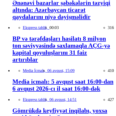
Ənənəvi bazarlar şəbəkələrin təzyiqi
altında: Azərbaycan ticarət
qaydalarını niyə dəyişməlidir
Ekspress təhlil,
00:03
316
BP və tərəfdaşları hasilatı 8 milyon
ton səviyyəsində saxlamaqla AÇG-yə
kapital qoyuluşlarını 31 faiz
artırıblar
Media İcmalı,
06 avqust, 15:09
410
Media icmalı: 5 avqust saat 16:00-dan
6 avqust 2026-cı il saat 16:00-dək
Ekspress təhlil,
06 avqust, 14:51
427
Gömrükdə keyfiyyət inqilabı, yoxsa