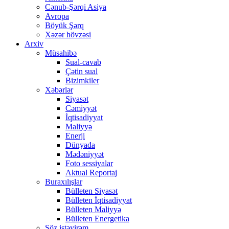
Cənub-Şərqi Asiya
Avropa
Böyük Şərq
Xəzər hövzəsi
Arxiv
Müsahibə
Sual-cavab
Çətin sual
Bizimkiler
Xəbərlər
Siyasət
Cəmiyyət
İqtisadiyyat
Maliyyə
Enerji
Dünyada
Mədəniyyət
Foto sessiyalar
Aktual Reportaj
Buraxılışlar
Bülleten Siyasət
Bülleten İqtisadiyyat
Bülleten Maliyyə
Bülleten Energetika
Söz istəyirəm