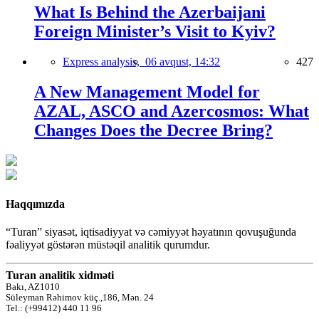
What Is Behind the Azerbaijani
Foreign Minister’s Visit to Kyiv?
Express analysis,
06 avqust, 14:32
427
A New Management Model for
AZAL, ASCO and Azercosmos: What
Changes Does the Decree Bring?
Haqqımızda
“Turan” siyasət, iqtisadiyyat və cəmiyyət həyatının qovuşuğunda
fəaliyyət göstərən müstəqil analitik qurumdur.
Turan analitik xidməti
Bakı, AZ1010
Süleyman Rəhimov küç.,186, Mən. 24
Tel.: (+99412) 440 11 96