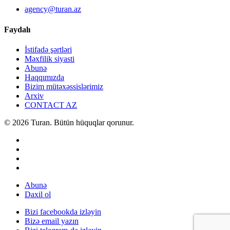
agency@turan.az
Faydalı
İstifadə şərtləri
Məxfilik siyasti
Abunə
Haqqımızda
Bizim mütəxəssislərimiz
Arxiv
CONTACT AZ
© 2026 Turan. Bütün hüquqlar qorunur.
Abunə
Daxil ol
Bizi facebookda izləyin
Bizə email yazın