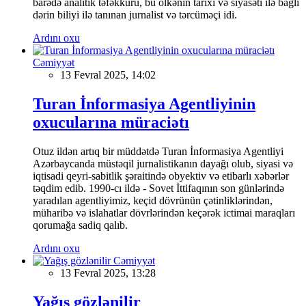
barədə analitik təfəkkürü, bu ölkənin tarixi və siyasəti ilə bağlı
dərin biliyi ilə tanınan jurnalist və tərcüməçi idi.
Ardını oxu
Cəmiyyət
13 Fevral 2025, 14:02
Turan İnformasiya Agentliyinin
oxucularına müraciətı
Otuz ildən artıq bir müddətdə Turan İnformasiya Agentliyi
Azərbaycanda müstəqil jurnalistikanın dayağı olub, siyasi və
iqtisadi qeyri-sabitlik şəraitində obyektiv və etibarlı xəbərlər
təqdim edib. 1990-cı ildə - Sovet İttifaqının son günlərində
yaradılan agentliyimiz, keçid dövrünün çətinliklərindən,
müharibə və islahatlar dövrlərindən keçərək ictimai maraqları
qorumağa sadiq qalıb.
Ardını oxu
Cəmiyyət
13 Fevral 2025, 13:28
Yağış gözlənilir