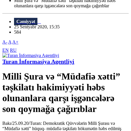
Milli Şura və “Müdafiə xətti” təşkilatı hakimiyyəti həbs
olunanlara qarşı işgəncələrə son qoymağa çağırıblar
Cəmiyyət
25 Sentyabr 2020, 15:35
584
A-
A
A+
EN
RU
Turan İnformasiya Agentliyi
Milli Şura və “Müdafiə xətti”
təşkilatı hakimiyyəti həbs
olunanlara qarşı işgəncələrə
son qoymağa çağırıblar
Bakı/25.09.20/Turan: Demokratik Qüvvələrin Milli Şurası və
“Müdafiə xətti” hüquq- müdafiə təşkilatı hökumətin həbs edilmiş