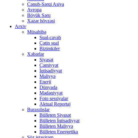
Cənub-Şərqi Asiya
Avropa
Böyük Şərq
Xəzər hövzəsi
Arxiv
Müsahibə
Sual-cavab
Çətin sual
Bizimkiler
Xəbərlər
Siyasət
Cəmiyyət
İqtisadiyyat
Maliyyə
Enerji
Dünyada
Mədəniyyət
Foto sessiyalar
Aktual Reportaj
Buraxılışlar
Bülleten Siyasət
Bülleten İqtisadiyyat
Bülleten Maliyyə
Bülleten Energetika
Söz istəyirəm