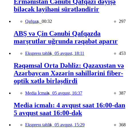
Ermənistan Cənubi Qafqazı dəyişə
biləcək layihəni sürətləndirir
Qafqaz,
00:32
297
ABŞ və Çin Cənubi Qafqazda
marşrutlar uğrunda rəqabət aparır
Ekspress təhlil,
05 avqust, 18:11
453
Rəqəmsal Orta Dəhliz: Qazaxıstan və
Azərbaycan Xəzərin sahillərini fiber-
optik xətlə birləşdirdi
Media İcmalı,
05 avqust, 16:37
387
Media icmalı: 4 avqust saat 16:00-dan
5 avqust saat 16:00-dək
Ekspress təhlil,
05 avqust, 15:29
368