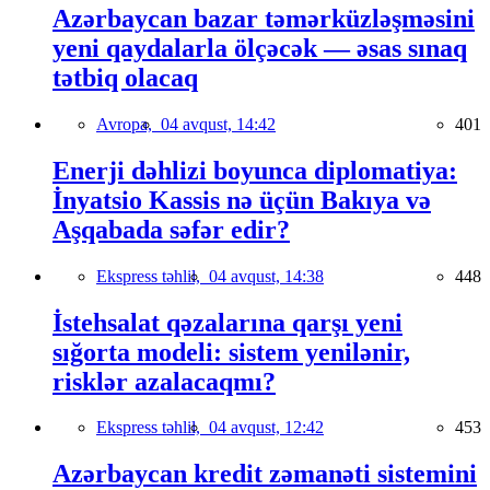
Azərbaycan bazar təmərküzləşməsini
yeni qaydalarla ölçəcək — əsas sınaq
tətbiq olacaq
Avropa,
04 avqust, 14:42
401
Enerji dəhlizi boyunca diplomatiya:
İnyatsio Kassis nə üçün Bakıya və
Aşqabada səfər edir?
Ekspress təhlil,
04 avqust, 14:38
448
İstehsalat qəzalarına qarşı yeni
sığorta modeli: sistem yenilənir,
risklər azalacaqmı?
Ekspress təhlil,
04 avqust, 12:42
453
Azərbaycan kredit zəmanəti sistemini