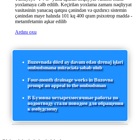
yoxlamaya cəlb edilib. Keçirilən yoxlama zamanı nəqliyyat
vasitəsinin yanacaq qatqısı çənindən və qızdırıcı sistemin
çənindən maye halında 101 kq 400 qram psixotrop maddə -
metamfetamin aşkar edilib
Ardını oxu
Buzovnada dörd ay davam edən drenaj işləri
ombudsmana müraciətə səbəb olub
Four-month drainage works in Buzovna
prompt an appeal to the ombudsman
В Бузовна четырехмесячные работы по
водоотводу стали поводом для обращения
к омбудсмену