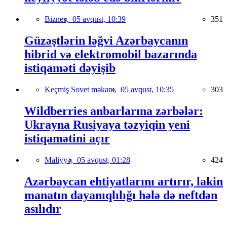
Biznes,
05 avqust, 10:39
351
Güzəştlərin ləğvi Azərbaycanın
hibrid və elektromobil bazarında
istiqaməti dəyişib
Keçmiş Sovet məkanı,
05 avqust, 10:35
303
Wildberries anbarlarına zərbələr:
Ukrayna Rusiyaya təzyiqin yeni
istiqamətini açır
Maliyyə,
05 avqust, 01:28
424
Azərbaycan ehtiyatlarını artırır, lakin
manatın dayanıqlılığı hələ də neftdən
asılıdır