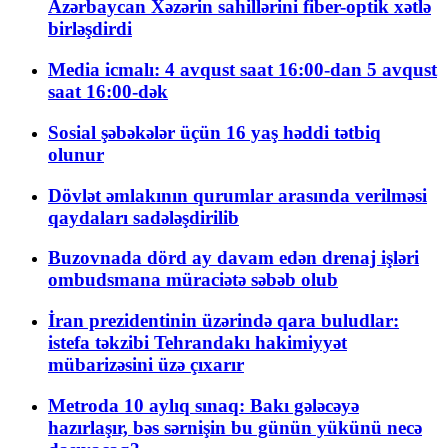
Azərbaycan Xəzərin sahillərini fiber-optik xətlə
birləşdirdi
Media icmalı: 4 avqust saat 16:00-dan 5 avqust
saat 16:00-dək
Sosial şəbəkələr üçün 16 yaş həddi tətbiq
olunur
Dövlət əmlakının qurumlar arasında verilməsi
qaydaları sadələşdirilib
Buzovnada dörd ay davam edən drenaj işləri
ombudsmana müraciətə səbəb olub
İran prezidentinin üzərində qara buludlar:
istefa təkzibi Tehrandakı hakimiyyət
mübarizəsini üzə çıxarır
Metroda 10 aylıq sınaq: Bakı gələcəyə
hazırlaşır, bəs sərnişin bu günün yükünü necə