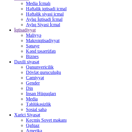
Media İcmalı
Həftəlik iqtisadi icmal
Həftəlik siyasi icmal
Aylıq İqtisadi İcmal
Aylıq Siyasi İcmal
İqtisadiyyat
Maliyyə
Makroiqtisadiyyat
Sənaye
Kənd təsərrüfatı
Biznes
Daxili siyasət
Qanunvericilik
Dövlət quruculuğu
Cəmiyyət
Gender
Din
İnsan Hüquqları
Media
Təhlükəsizlik
Sosial sahə
Xarici Siyasət
Keçmiş Sovet məkanı
Qafqaz
Amerika