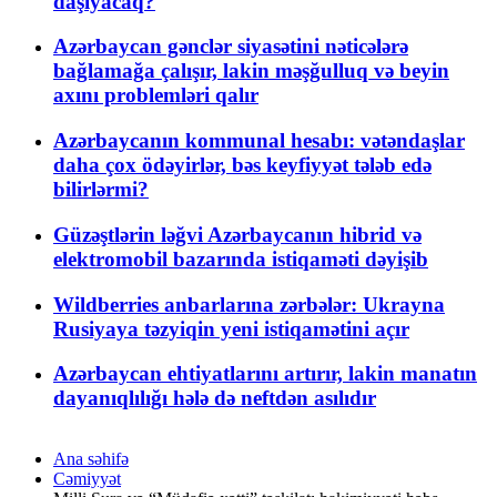
daşıyacaq?
Azərbaycan gənclər siyasətini nəticələrə
bağlamağa çalışır, lakin məşğulluq və beyin
axını problemləri qalır
Azərbaycanın kommunal hesabı: vətəndaşlar
daha çox ödəyirlər, bəs keyfiyyət tələb edə
bilirlərmi?
Güzəştlərin ləğvi Azərbaycanın hibrid və
elektromobil bazarında istiqaməti dəyişib
Wildberries anbarlarına zərbələr: Ukrayna
Rusiyaya təzyiqin yeni istiqamətini açır
Azərbaycan ehtiyatlarını artırır, lakin manatın
dayanıqlılığı hələ də neftdən asılıdır
Ana səhifə
Cəmiyyət