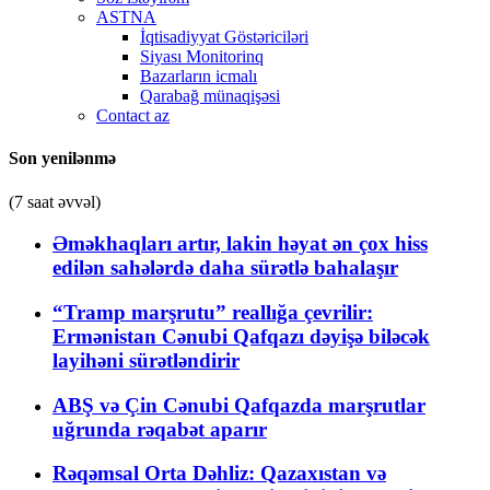
ASTNA
İqtisadiyyat Göstəriciləri
Siyası Monitorinq
Bazarların icmalı
Qarabağ münaqişəsi
Contact az
Son yenilənmə
(7 saat əvvəl)
Əməkhaqları artır, lakin həyat ən çox hiss
edilən sahələrdə daha sürətlə bahalaşır
“Tramp marşrutu” reallığa çevrilir:
Ermənistan Cənubi Qafqazı dəyişə biləcək
layihəni sürətləndirir
ABŞ və Çin Cənubi Qafqazda marşrutlar
uğrunda rəqabət aparır
Rəqəmsal Orta Dəhliz: Qazaxıstan və