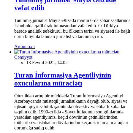
vəfat edib
Tanınmış jurnalist Mayis Əlizadə martın 6-da səhər saatlarında
İstanbulda qəfil ürək tutmasından vəfat edib. O Türkiyə
barədə analitik təfəkkürü, bu ölkənin tarixi və siyasəti ilə bağlı
dərin biliyi ilə tanınan jurnalist və tərcüməçi idi.
Ardını oxu
Cəmiyyət
13 Fevral 2025, 14:02
Turan İnformasiya Agentliyinin
oxucularına müraciətı
Otuz ildən artıq bir müddətdə Turan İnformasiya Agentliyi
Azərbaycanda müstəqil jurnalistikanın dayağı olub, siyasi və
iqtisadi qeyri-sabitlik şəraitində obyektiv və etibarlı xəbərlər
təqdim edib. 1990-cı ildə - Sovet İttifaqının son günlərində
yaradılan agentliyimiz, keçid dövrünün çətinliklərindən,
müharibə və islahatlar dövrlərindən keçərək ictimai maraqları
qorumağa sadiq qalıb.