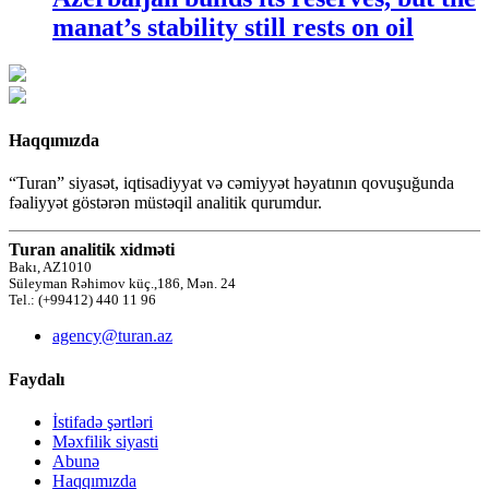
manat’s stability still rests on oil
Haqqımızda
“Turan” siyasət, iqtisadiyyat və cəmiyyət həyatının qovuşuğunda
fəaliyyət göstərən müstəqil analitik qurumdur.
Turan analitik xidməti
Bakı, AZ1010
Süleyman Rəhimov küç.,186, Mən. 24
Tel.: (+99412) 440 11 96
agency@turan.az
Faydalı
İstifadə şərtləri
Məxfilik siyasti
Abunə
Haqqımızda