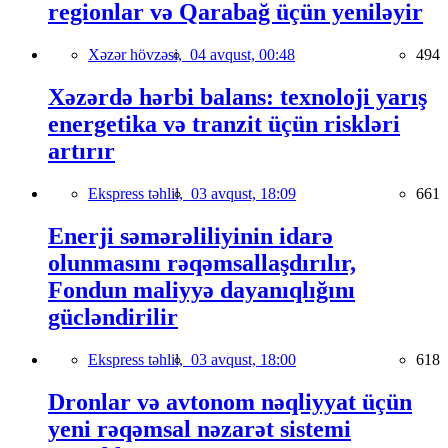
regionlar və Qarabağ üçün yeniləyir
Xəzər hövzəsi,
04 avqust, 00:48
494
Xəzərdə hərbi balans: texnoloji yarış
energetika və tranzit üçün riskləri
artırır
Ekspress təhlil,
03 avqust, 18:09
661
Enerji səmərəliliyinin idarə
olunmasını rəqəmsallaşdırılır,
Fondun maliyyə dayanıqlığını
gücləndirilir
Ekspress təhlil,
03 avqust, 18:00
618
Dronlar və avtonom nəqliyyat üçün
yeni rəqəmsal nəzarət sistemi