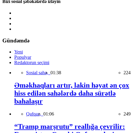
Bizi sosial şəbəkələrdə izləyin
Gündəmdə
Yeni
Populyar
Redaktorun seçimi
Sosial sahə,
01:38
224
Əməkhaqları artır, lakin həyat ən çox
hiss edilən sahələrdə daha sürətlə
bahalaşır
Qafqaz,
01:06
249
“Tramp marşrutu” reallığa çevrilir: