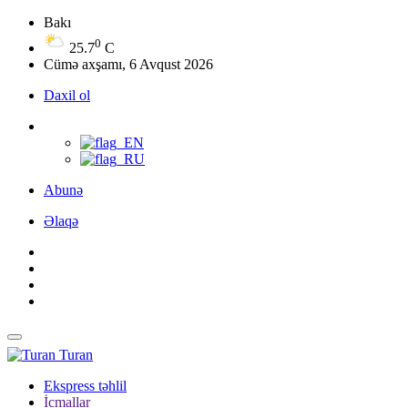
Bakı
0
25.7
C
Cümə axşamı, 6 Avqust 2026
Daxil ol
Abunə
Əlaqə
Turan
Ekspress təhlil
İcmallar