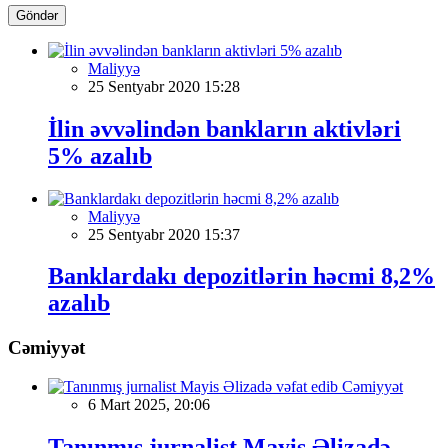
Göndər
Maliyyə
25 Sentyabr 2020 15:28
İlin əvvəlindən bankların aktivləri
5% azalıb
Maliyyə
25 Sentyabr 2020 15:37
Banklardakı depozitlərin həcmi 8,2%
azalıb
Cəmiyyət
Cəmiyyət
6 Mart 2025, 20:06
Tanınmış jurnalist Mayis Əlizadə