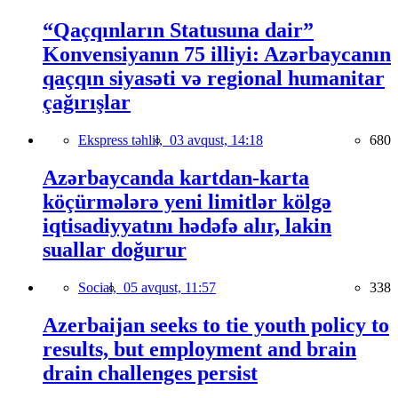
“Qaçqınların Statusuna dair”
Konvensiyanın 75 illiyi: Azərbaycanın
qaçqın siyasəti və regional humanitar
çağırışlar
Ekspress təhlil,
03 avqust, 14:18
680
Azərbaycanda kartdan-karta
köçürmələrə yeni limitlər kölgə
iqtisadiyyatını hədəfə alır, lakin
suallar doğurur
Social,
05 avqust, 11:57
338
Azerbaijan seeks to tie youth policy to
results, but employment and brain
drain challenges persist