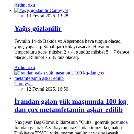
Ardını oxu
Cəmiyyət
13 Fevral 2025, 13:28
Yağış gözlənilir
Fevralın 14-də Bakıda və Abşeronda hava tutqun olacaq,
yağış yağacaq. Şimal-qərb küləyi əsəcək. Havanın
temperaturu gecə müsbət 2 + 4, gündüz müsbət 5 + 7 dərəcə
olacaq. Rütubət 75-85 faiz olacaq.
Ardını oxu
Cəmiyyət
12 Fevral 2025, 16:50
İrandan gələn yük maşınında 100 kq-
dan çox metamfetamin aşkar edilib
Naxçıvan Baş Gömrük İdarəsinin "Culfa" gömrük postunda
İrandan gələrək Azərbaycan ərazisindən tranzit keçməklə
Türkiyəyə "PVC" yükü aparan nəqliyyat vasitəsi əsaslı