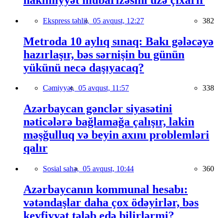
Ekspress təhlil,
05 avqust, 12:27
382
Metroda 10 aylıq sınaq: Bakı gələcəyə
hazırlaşır, bəs sərnişin bu günün
yükünü necə daşıyacaq?
Cəmiyyət,
05 avqust, 11:57
338
Azərbaycan gənclər siyasətini
nəticələrə bağlamağa çalışır, lakin
məşğulluq və beyin axını problemləri
qalır
Sosial sahə,
05 avqust, 10:44
360
Azərbaycanın kommunal hesabı:
vətəndaşlar daha çox ödəyirlər, bəs
keyfiyyət tələb edə bilirlərmi?