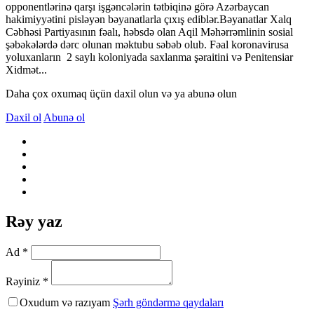
opponentlərinə qarşı işgəncələrin tətbiqinə görə Azərbaycan
hakimiyyətini pisləyən bəyanatlarla çıxış ediblər.Bəyanatlar Xalq
Cəbhəsi Partiyasının fəalı, həbsdə olan Aqil Məhərrəmlinin sosial
şəbəkələrdə dərc olunan məktubu səbəb olub. Fəal koronavirusa
yoluxanların 2 saylı koloniyada saxlanma şəraitini və Penitensiar
Xidmət...
Daha çox oxumaq üçün daxil olun və ya abunə olun
Daxil ol
Abunə ol
Rəy yaz
Ad *
Rəyiniz *
Oxudum və razıyam
Şərh göndərmə qaydaları