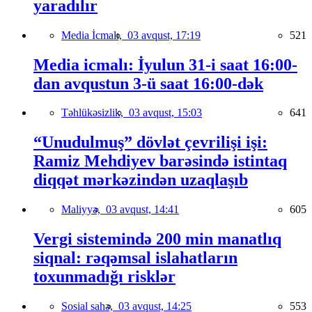
yaradılır
Media İcmalı,
03 avqust, 17:19
521
Media icmalı: İyulun 31-i saat 16:00-
dan avqustun 3-ü saat 16:00-dək
Təhlükəsizlik,
03 avqust, 15:03
641
“Unudulmuş” dövlət çevrilişi işi:
Ramiz Mehdiyev barəsində istintaq
diqqət mərkəzindən uzaqlaşıb
Maliyyə,
03 avqust, 14:41
605
Vergi sistemində 200 min manatlıq
siqnal: rəqəmsal islahatların
toxunmadığı risklər
Sosial sahə,
03 avqust, 14:25
553