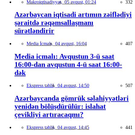
Makroiqtisadiyyat,
05 avqust, 01:24
332
Azərbaycan iqtisadi artımın zəiflədiyi
şəraitdə rəqəmsallaşmanı
sürətləndirir
Media İcmalı,
04 avqust, 16:04
407
Media icmalı: Avqustun 3-ü saat
16:00-dan avqustun 4-ü saat 16:00-
dək
Ekspress təhlil,
04 avqust, 14:50
507
Azərbaycanda gömrük səlahiyyətləri
yenidən bölüşdürülür: islahat
çevikliyi artıracaqmı?
Ekspress təhlil,
04 avqust, 14:45
441