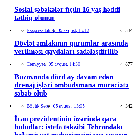
Sosial şəbəkələr üçün 16 yaş həddi
tətbiq olunur
Ekspress təhlil,
05 avqust, 15:12
334
Dövlət əmlakının qurumlar arasında
verilməsi qaydaları sadələşdirilib
Cəmiyyət,
05 avqust, 14:30
877
Buzovnada dörd ay davam edən
drenaj işləri ombudsmana müraciətə
səbəb olub
Böyük Şərq,
05 avqust, 13:05
342
İran prezidentinin üzərində qara
buludlar: istefa təkzibi Tehrandakı
hakimiyyət mübarizəsini üzə çıxarır