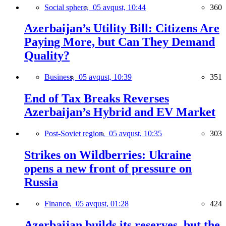
Social sphere,
05 avqust, 10:44
360
Azerbaijan’s Utility Bill: Citizens Are
Paying More, but Can They Demand
Quality?
Business,
05 avqust, 10:39
351
End of Tax Breaks Reverses
Azerbaijan’s Hybrid and EV Market
Post-Soviet region,
05 avqust, 10:35
303
Strikes on Wildberries: Ukraine
opens a new front of pressure on
Russia
Finance,
05 avqust, 01:28
424
Azerbaijan builds its reserves, but the