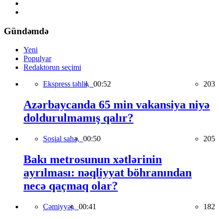
Gündəmdə
Yeni
Populyar
Redaktorun seçimi
Ekspress təhlil,
00:52
203
Azərbaycanda 65 min vakansiya niyə
doldurulmamış qalır?
Sosial sahə,
00:50
205
Bakı metrosunun xətlərinin
ayrılması: nəqliyyat böhranından
necə qaçmaq olar?
Cəmiyyət,
00:41
182