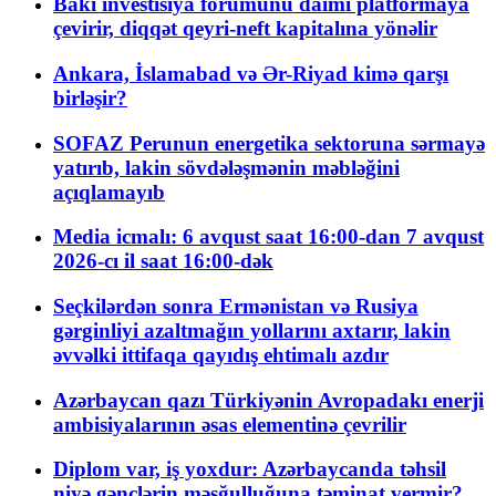
Bakı investisiya forumunu daimi platformaya
çevirir, diqqət qeyri-neft kapitalına yönəlir
Ankara, İslamabad və Ər-Riyad kimə qarşı
birləşir?
SOFAZ Perunun energetika sektoruna sərmayə
yatırıb, lakin sövdələşmənin məbləğini
açıqlamayıb
Media icmalı: 6 avqust saat 16:00-dan 7 avqust
2026-cı il saat 16:00-dək
Seçkilərdən sonra Ermənistan və Rusiya
gərginliyi azaltmağın yollarını axtarır, lakin
əvvəlki ittifaqa qayıdış ehtimalı azdır
Azərbaycan qazı Türkiyənin Avropadakı enerji
ambisiyalarının əsas elementinə çevrilir
Diplom var, iş yoxdur: Azərbaycanda təhsil
niyə gənclərin məşğulluğuna təminat vermir?