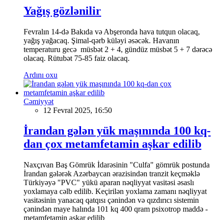
Yağış gözlənilir
Fevralın 14-də Bakıda və Abşeronda hava tutqun olacaq,
yağış yağacaq. Şimal-qərb küləyi əsəcək. Havanın
temperaturu gecə müsbət 2 + 4, gündüz müsbət 5 + 7 dərəcə
olacaq. Rütubət 75-85 faiz olacaq.
Ardını oxu
Cəmiyyət
12 Fevral 2025, 16:50
İrandan gələn yük maşınında 100 kq-
dan çox metamfetamin aşkar edilib
Naxçıvan Baş Gömrük İdarəsinin "Culfa" gömrük postunda
İrandan gələrək Azərbaycan ərazisindən tranzit keçməklə
Türkiyəyə "PVC" yükü aparan nəqliyyat vasitəsi əsaslı
yoxlamaya cəlb edilib. Keçirilən yoxlama zamanı nəqliyyat
vasitəsinin yanacaq qatqısı çənindən və qızdırıcı sistemin
çənindən maye halında 101 kq 400 qram psixotrop maddə -
metamfetamin aşkar edilib