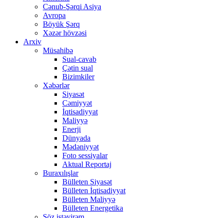
Cənub-Şərqi Asiya
Avropa
Böyük Şərq
Xəzər hövzəsi
Arxiv
Müsahibə
Sual-cavab
Çətin sual
Bizimkiler
Xəbərlər
Siyasət
Cəmiyyət
İqtisadiyyat
Maliyyə
Enerji
Dünyada
Mədəniyyət
Foto sessiyalar
Aktual Reportaj
Buraxılışlar
Bülleten Siyasət
Bülleten İqtisadiyyat
Bülleten Maliyyə
Bülleten Energetika
Söz istəyirəm