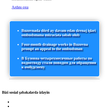
Ardını oxu
Buzovnada dörd ay davam edən drenaj işləri
ombudsmana müraciətə səbəb olub
Four-month drainage works in Buzovna
prompt an appeal to the ombudsman
В Бузовна четырехмесячные работы по
водоотводу стали поводом для обращения
к омбудсмену
Bizi sosial şəbəkələrdə izləyin