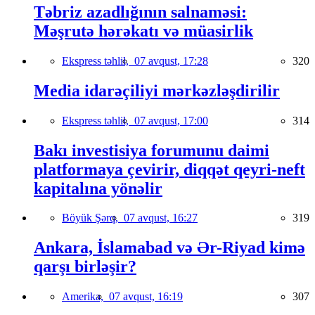
Təbriz azadlığının salnaməsi:
Məşrutə hərəkatı və müasirlik
Ekspress təhlil,
07 avqust, 17:28
320
Media idarəçiliyi mərkəzləşdirilir
Ekspress təhlil,
07 avqust, 17:00
314
Bakı investisiya forumunu daimi
platformaya çevirir, diqqət qeyri-neft
kapitalına yönəlir
Böyük Şərq,
07 avqust, 16:27
319
Ankara, İslamabad və Ər-Riyad kimə
qarşı birləşir?
Amerika,
07 avqust, 16:19
307