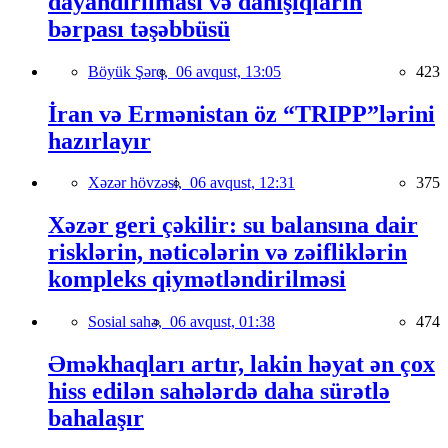
dayandırılması və danışıqların
bərpası təşəbbüsü
Böyük Şərq,
06 avqust, 13:05
423
İran və Ermənistan öz “TRIPP”lərini
hazırlayır
Xəzər hövzəsi,
06 avqust, 12:31
375
Xəzər geri çəkilir: su balansına dair
risklərin, nəticələrin və zəifliklərin
kompleks qiymətləndirilməsi
Sosial sahə,
06 avqust, 01:38
474
Əməkhaqları artır, lakin həyat ən çox
hiss edilən sahələrdə daha sürətlə
bahalaşır