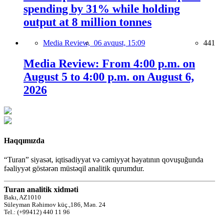
spending by 31% while holding
output at 8 million tonnes
Media Review,
06 avqust, 15:09
441
Media Review: From 4:00 p.m. on
August 5 to 4:00 p.m. on August 6,
2026
Haqqımızda
“Turan” siyasət, iqtisadiyyat və cəmiyyət həyatının qovuşuğunda
fəaliyyət göstərən müstəqil analitik qurumdur.
Turan analitik xidməti
Bakı, AZ1010
Süleyman Rəhimov küç.,186, Mən. 24
Tel.: (+99412) 440 11 96