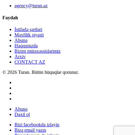
agency@turan.az
Faydalı
İstifadə şərtləri
Məxfilik siyasti
Abunə
Haqqımızda
Bizim mütəxəssislərimiz
Arxiv
CONTACT AZ
© 2026 Turan. Bütün hüquqlar qorunur.
Abunə
Daxil ol
Bizi facebookda izləyin
Bizə email yazın