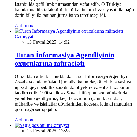
İstanbulda qəfil ürək tutmasından vəfat edib. O Türkiyə
barədə analitik təfəkkürü, bu ölkənin tarixi və siyasəti ilə bağlı
dərin biliyi ilə tanınan jurnalist və tərcüməçi idi.
Ardını oxu
Cəmiyyət
13 Fevral 2025, 14:02
Turan İnformasiya Agentliyinin
oxucularına müraciətı
Otuz ildən artıq bir müddətdə Turan İnformasiya Agentliyi
Azərbaycanda müstəqil jurnalistikanın dayağı olub, siyasi və
iqtisadi qeyri-sabitlik şəraitində obyektiv və etibarlı xəbərlər
təqdim edib. 1990-cı ildə - Sovet İttifaqının son günlərində
yaradılan agentliyimiz, keçid dövrünün çətinliklərindən,
müharibə və islahatlar dövrlərindən keçərək ictimai maraqları
qorumağa sadiq qalıb.
Ardını oxu
Cəmiyyət
13 Fevral 2025, 13:28