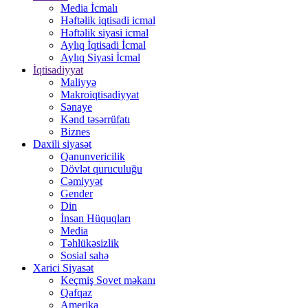
Media İcmalı
Həftəlik iqtisadi icmal
Həftəlik siyasi icmal
Aylıq İqtisadi İcmal
Aylıq Siyasi İcmal
İqtisadiyyat
Maliyyə
Makroiqtisadiyyat
Sənaye
Kənd təsərrüfatı
Biznes
Daxili siyasət
Qanunvericilik
Dövlət quruculuğu
Cəmiyyət
Gender
Din
İnsan Hüquqları
Media
Təhlükəsizlik
Sosial sahə
Xarici Siyasət
Keçmiş Sovet məkanı
Qafqaz
Amerika