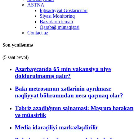
ASTNA
İqtisadiyyat Göstəriciləri
Siyası Monitorinq
Bazarların icmalı
Qarabağ münaqişəsi
Contact az
Son yenilənmə
(5 saat əvvəl)
Azərbaycanda 65 min vakansiya niyə
doldurulmamış qalır?
Bakı metrosunun xətlərinin ayrılması:
nəqliyyat böhranından necə qaçmaq olar?
Təbriz azadlığının salnaməsi: Məşrutə hərəkatı
və müasirlik
Media idarəçiliyi mərkəzləşdirilir