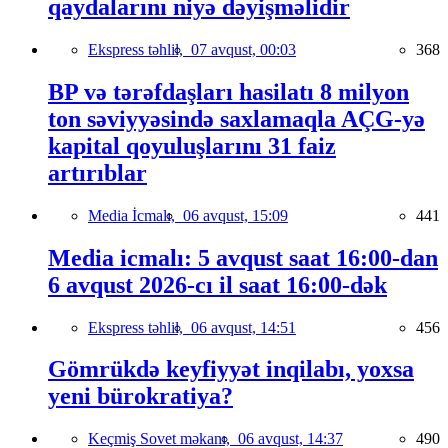
qaydalarını niyə dəyişməlidir
Ekspress təhlil,
07 avqust, 00:03
368
BP və tərəfdaşları hasilatı 8 milyon
ton səviyyəsində saxlamaqla AÇG-yə
kapital qoyuluşlarını 31 faiz
artırıblar
Media İcmalı,
06 avqust, 15:09
441
Media icmalı: 5 avqust saat 16:00-dan
6 avqust 2026-cı il saat 16:00-dək
Ekspress təhlil,
06 avqust, 14:51
456
Gömrükdə keyfiyyət inqilabı, yoxsa
yeni bürokratiya?
Keçmiş Sovet məkanı,
06 avqust, 14:37
490