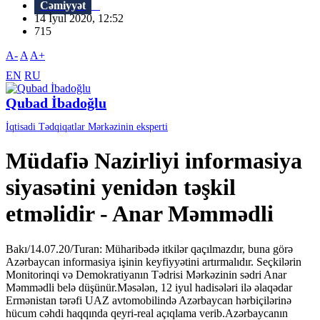
Cəmiyyət
14 İyul 2020, 12:52
715
A-
A
A+
EN
RU
Qubad İbadoğlu
İqtisadi Tədqiqatlar Mərkəzinin eksperti
Müdafiə Nazirliyi informasiya
siyasətini yenidən təşkil
etməlidir - Anar Məmmədli
Bakı/14.07.20/Turan: Müharibədə itkilər qaçılmazdır, buna görə
Azərbaycan informasiya işinin keyfiyyətini artırmalıdır. Seçkilərin
Monitorinqi və Demokratiyanın Tədrisi Mərkəzinin sədri Anar
Məmmədli belə düşünür.Məsələn, 12 iyul hadisələri ilə əlaqədar
Ermənistan tərəfi UAZ avtomobilində Azərbaycan hərbiçilərinə
hücum cəhdi haqqında qeyri-real açıqlama verib.Azərbaycanın