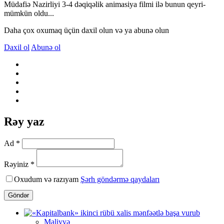
Müdafiə Nazirliyi 3-4 dəqiqəlik animasiya filmi ilə bunun qeyri-
mümkün oldu...
Daha çox oxumaq üçün daxil olun və ya abunə olun
Daxil ol
Abunə ol
Rəy yaz
Ad *
Rəyiniz *
Oxudum və razıyam
Şərh göndərmə qaydaları
Göndər
Maliyyə