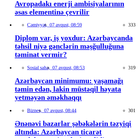
Avropadakı enerji ambisiyalarının
əsas elementinə çevrilir
Cəmiyyət,
07 avqust, 08:59
333
Diplom var, iş yoxdur: Azərbaycanda
təhsil niyə gənclərin məşğulluğuna
təminat vermir?
Sosial sahə,
07 avqust, 08:53
319
Azərbaycan minimumu: yaşamağı
təmin edən, lakin müstəqil həyata
yetməyən əməkhaqqı
Biznes,
07 avqust, 08:44
301
Ənənəvi bazarlar şəbəkələrin təzyiqi
altında: Azərbaycan ticarət