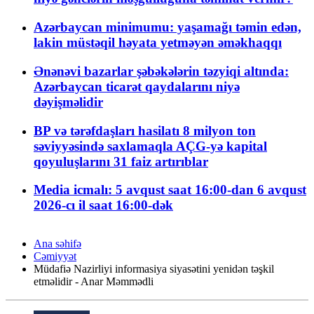
Azərbaycan minimumu: yaşamağı təmin edən,
lakin müstəqil həyata yetməyən əməkhaqqı
Ənənəvi bazarlar şəbəkələrin təzyiqi altında:
Azərbaycan ticarət qaydalarını niyə
dəyişməlidir
BP və tərəfdaşları hasilatı 8 milyon ton
səviyyəsində saxlamaqla AÇG-yə kapital
qoyuluşlarını 31 faiz artırıblar
Media icmalı: 5 avqust saat 16:00-dan 6 avqust
2026-cı il saat 16:00-dək
Ana səhifə
Cəmiyyət
Müdafiə Nazirliyi informasiya siyasətini yenidən təşkil
etməlidir - Anar Məmmədli