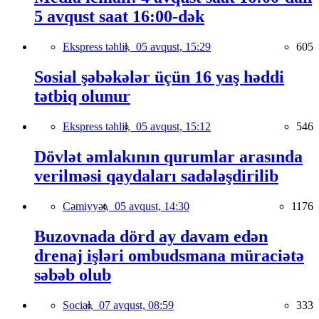
5 avqust saat 16:00-dək
Ekspress təhlil,
05 avqust, 15:29
605
Sosial şəbəkələr üçün 16 yaş həddi
tətbiq olunur
Ekspress təhlil,
05 avqust, 15:12
546
Dövlət əmlakının qurumlar arasında
verilməsi qaydaları sadələşdirilib
Cəmiyyət,
05 avqust, 14:30
1176
Buzovnada dörd ay davam edən
drenaj işləri ombudsmana müraciətə
səbəb olub
Social,
07 avqust, 08:59
333