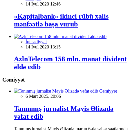
14 İyul 2020 12:46
«Kapitalbank» ikinci rübü xalis
mənfəətlə başa vurub
İqtisadiyyat
14 İyul 2020 13:15
AzlnTelecom 158 mln. manat divident
əldə edib
Cəmiyyət
Cəmiyyət
6 Mart 2025, 20:06
Tanınmış jurnalist Mayis Əlizadə
vəfat edib
Tanınmış jurnalist Mayis Əlizadə martın 6-da səhər saatlarında