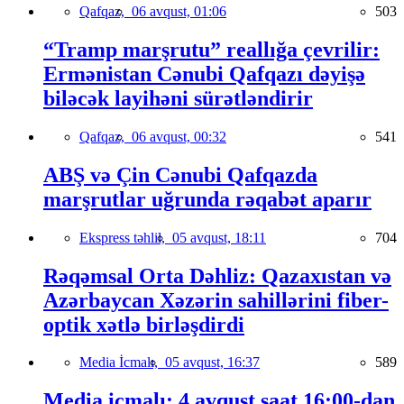
Qafqaz,
06 avqust, 01:06
503
“Tramp marşrutu” reallığa çevrilir:
Ermənistan Cənubi Qafqazı dəyişə
biləcək layihəni sürətləndirir
Qafqaz,
06 avqust, 00:32
541
ABŞ və Çin Cənubi Qafqazda
marşrutlar uğrunda rəqabət aparır
Ekspress təhlil,
05 avqust, 18:11
704
Rəqəmsal Orta Dəhliz: Qazaxıstan və
Azərbaycan Xəzərin sahillərini fiber-
optik xətlə birləşdirdi
Media İcmalı,
05 avqust, 16:37
589
Media icmalı: 4 avqust saat 16:00-dan