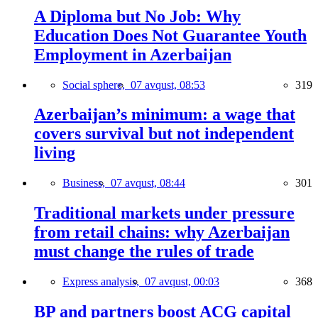
A Diploma but No Job: Why
Education Does Not Guarantee Youth
Employment in Azerbaijan
Social sphere,
07 avqust, 08:53
319
Azerbaijan’s minimum: a wage that
covers survival but not independent
living
Business,
07 avqust, 08:44
301
Traditional markets under pressure
from retail chains: why Azerbaijan
must change the rules of trade
Express analysis,
07 avqust, 00:03
368
BP and partners boost ACG capital