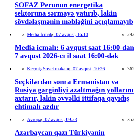
SOFAZ Perunun energetika
sektoruna sərmayə yatırıb, lakin
sövdələşmənin məbləğini açıqlamayıb
Media İcmalı,
07 avqust, 16:10
292
Media icmalı: 6 avqust saat 16:00-dan
7 avqust 2026-cı il saat 16:00-dək
Keçmiş Sovet məkanı,
07 avqust, 10:26
362
Seçkilərdən sonra Ermənistan və
Rusiya gərginliyi azaltmağın yollarını
axtarır, lakin əvvəlki ittifaqa qayıdış
ehtimalı azdır
Avropa,
07 avqust, 09:23
352
Azərbaycan qazı Türkiyənin