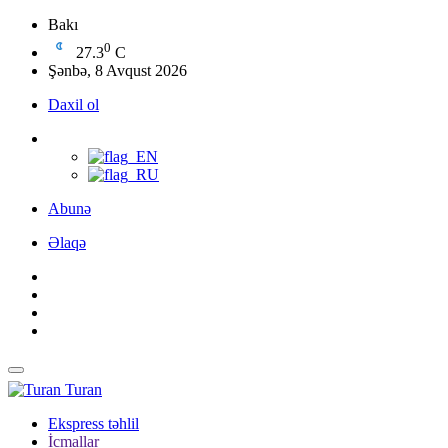
Bakı
0
27.3
C
Şənbə, 8 Avqust 2026
Daxil ol
Abunə
Əlaqə
Turan
Ekspress təhlil
İcmallar