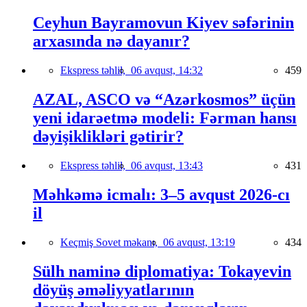
Ceyhun Bayramovun Kiyev səfərinin
arxasında nə dayanır?
Ekspress təhlil,
06 avqust, 14:32
459
AZAL, ASCO və “Azərkosmos” üçün
yeni idarəetmə modeli: Fərman hansı
dəyişiklikləri gətirir?
Ekspress təhlil,
06 avqust, 13:43
431
Məhkəmə icmalı: 3–5 avqust 2026-cı
il
Keçmiş Sovet məkanı,
06 avqust, 13:19
434
Sülh naminə diplomatiya: Tokayevin
döyüş əməliyyatlarının