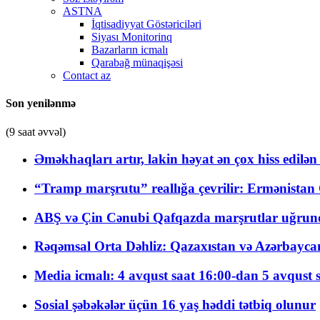
ASTNA
İqtisadiyyat Göstəriciləri
Siyası Monitorinq
Bazarların icmalı
Qarabağ münaqişəsi
Contact az
Son yenilənmə
(9 saat əvvəl)
Əməkhaqları artır, lakin həyat ən çox hiss edilən
“Tramp marşrutu” reallığa çevrilir: Ermənistan C
ABŞ və Çin Cənubi Qafqazda marşrutlar uğrund
Rəqəmsal Orta Dəhliz: Qazaxıstan və Azərbaycan Xə
Media icmalı: 4 avqust saat 16:00-dan 5 avqust 
Sosial şəbəkələr üçün 16 yaş həddi tətbiq olunur