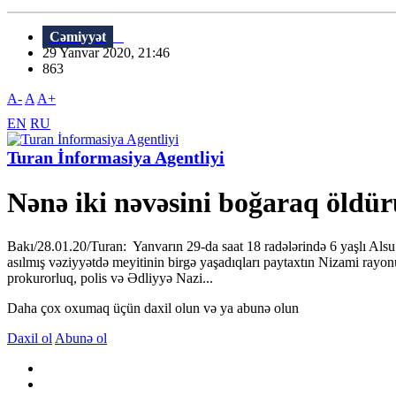
Cəmiyyət
29 Yanvar 2020, 21:46
863
A-
A
A+
EN
RU
Turan İnformasiya Agentliyi
Nənə iki nəvəsini boğaraq öldü
Bakı/28.01.20/Turan: Yanvarın 29-da saat 18 radələrində 6 yaşlı Alsu 
asılmış vəziyyətdə meyitinin birgə yaşadıqları paytaxtın Nizami rayo
prokurorluq, polis və Ədliyyə Nazi...
Daha çox oxumaq üçün daxil olun və ya abunə olun
Daxil ol
Abunə ol