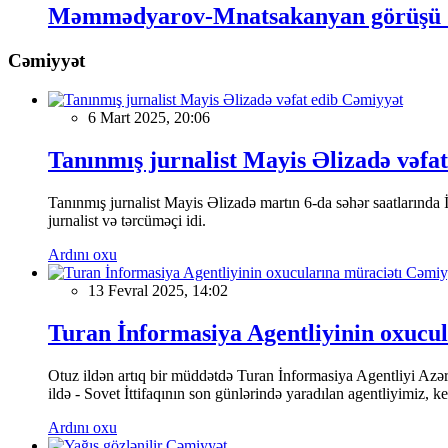
Məmmədyarov-Mnatsakanyan görüşü 7
Cəmiyyət
Cəmiyyət
6 Mart 2025, 20:06
Tanınmış jurnalist Mayis Əlizadə vəfat
Tanınmış jurnalist Mayis Əlizadə martın 6-da səhər saatlarında İs
jurnalist və tərcüməçi idi.
Ardını oxu
Cəmiy
13 Fevral 2025, 14:02
Turan İnformasiya Agentliyinin oxucul
Otuz ildən artıq bir müddətdə Turan İnformasiya Agentliyi Azərba
ildə - Sovet İttifaqının son günlərində yaradılan agentliyimiz, 
Ardını oxu
Cəmiyyət