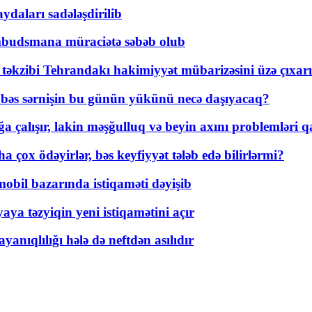
daları sadələşdirilib
mbudsmana müraciətə səbəb olub
a təkzibi Tehrandakı hakimiyyət mübarizəsini üzə çıxarı
r, bəs sərnişin bu günün yükünü necə daşıyacaq?
a çalışır, lakin məşğulluq və beyin axını problemləri qa
ox ödəyirlər, bəs keyfiyyət tələb edə bilirlərmi?
mobil bazarında istiqaməti dəyişib
ya təzyiqin yeni istiqamətini açır
yanıqlılığı hələ də neftdən asılıdır