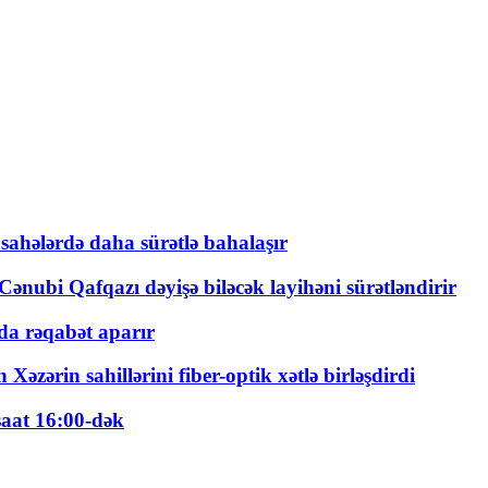
 sahələrdə daha sürətlə bahalaşır
ənubi Qafqazı dəyişə biləcək layihəni sürətləndirir
a rəqabət aparır
zərin sahillərini fiber-optik xətlə birləşdirdi
saat 16:00-dək