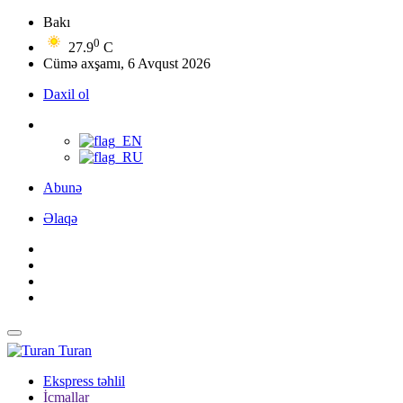
Bakı
0
27.9
C
Cümə axşamı, 6 Avqust 2026
Daxil ol
Abunə
Əlaqə
Turan
Ekspress təhlil
İcmallar