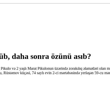
rüb, daha sonra özünü asıb?
Pikulo və 2 yaşlı Marat Pikulonun üzərində zorakılıq əlamətləri olan me
nu, Rüstəmov küçəsi, 74 saylı evin 2-ci mərtəbəsində yerləşən 59-cu m