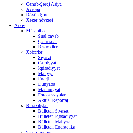
Cənub-Şərqi Asiya
Avropa
Böyük Şərq
Xəzər hövzəsi
Arxiv
Müsahibə
Sual-cavab
Çətin sual
Bizimkiler
Xəbərlər
Siyasət
Cəmiyyət
İqtisadiyyat
Maliyyə
Enerji
Dünyada
Mədəniyyət
Foto sessiyalar
Aktual Reportaj
Buraxılışlar
Bülleten Siyasət
Bülleten İqtisadiyyat
Bülleten Maliyyə
Bülleten Energetika
Söz istəyirəm