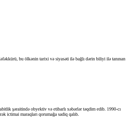
kkürü, bu ölkənin tarixi və siyasəti ilə bağlı dərin biliyi ilə tanınan
bitlik şəraitində obyektiv və etibarlı xəbərlər təqdim edib. 1990-cı
ərək ictimai maraqları qorumağa sadiq qalıb.