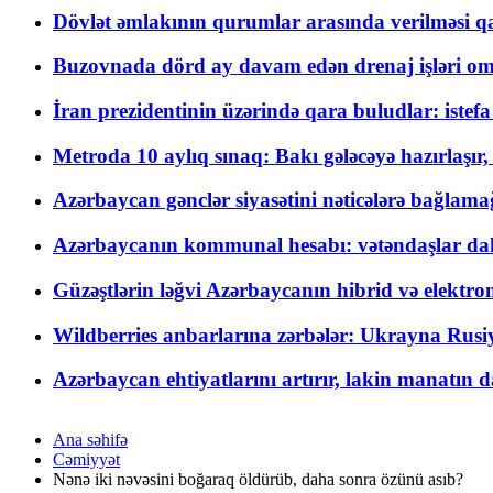
Dövlət əmlakının qurumlar arasında verilməsi qay
Buzovnada dörd ay davam edən drenaj işləri o
İran prezidentinin üzərində qara buludlar: istef
Metroda 10 aylıq sınaq: Bakı gələcəyə hazırlaşı
Azərbaycan gənclər siyasətini nəticələrə bağlamağ
Azərbaycanın kommunal hesabı: vətəndaşlar daha ç
Güzəştlərin ləğvi Azərbaycanın hibrid və elektro
Wildberries anbarlarına zərbələr: Ukrayna Rusiya
Azərbaycan ehtiyatlarını artırır, lakin manatın da
Ana səhifə
Cəmiyyət
Nənə iki nəvəsini boğaraq öldürüb, daha sonra özünü asıb?