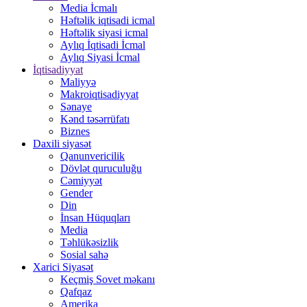
Media İcmalı
Həftəlik iqtisadi icmal
Həftəlik siyasi icmal
Aylıq İqtisadi İcmal
Aylıq Siyasi İcmal
İqtisadiyyat
Maliyyə
Makroiqtisadiyyat
Sənaye
Kənd təsərrüfatı
Biznes
Daxili siyasət
Qanunvericilik
Dövlət quruculuğu
Cəmiyyət
Gender
Din
İnsan Hüquqları
Media
Təhlükəsizlik
Sosial sahə
Xarici Siyasət
Keçmiş Sovet məkanı
Qafqaz
Amerika