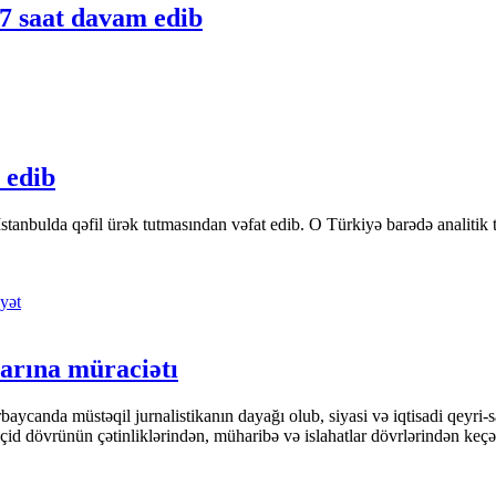
 saat davam edib
 edib
tanbulda qəfil ürək tutmasından vəfat edib. O Türkiyə barədə analitik təfə
yət
arına müraciətı
ycanda müstəqil jurnalistikanın dayağı olub, siyasi və iqtisadi qeyri-sa
keçid dövrünün çətinliklərindən, müharibə və islahatlar dövrlərindən keç