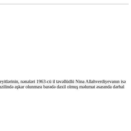
yitlərinin, nənələri 1963-cü il təvəllüdlü Nina Allahverdiyevanın isə
ənzilində aşkar olunması barədə daxil olmuş məlumat əsasında dərhal