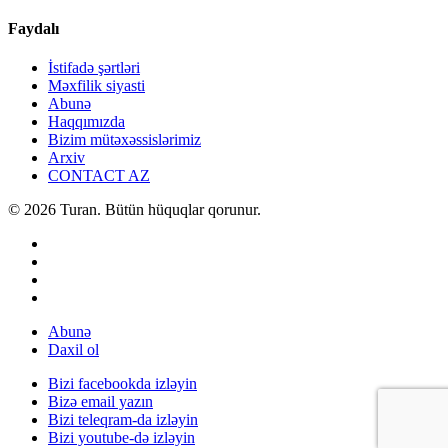
Faydalı
İstifadə şərtləri
Məxfilik siyasti
Abunə
Haqqımızda
Bizim mütəxəssislərimiz
Arxiv
CONTACT AZ
© 2026 Turan. Bütün hüquqlar qorunur.
Abunə
Daxil ol
Bizi facebookda izləyin
Bizə email yazın
Bizi teleqram-da izləyin
Bizi youtube-də izləyin