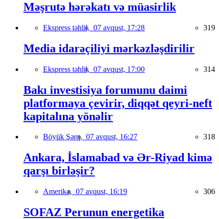
Məşrutə hərəkatı və müasirlik
Ekspress təhlil,
07 avqust, 17:28
319
Media idarəçiliyi mərkəzləşdirilir
Ekspress təhlil,
07 avqust, 17:00
314
Bakı investisiya forumunu daimi
platformaya çevirir, diqqət qeyri-neft
kapitalına yönəlir
Böyük Şərq,
07 avqust, 16:27
318
Ankara, İslamabad və Ər-Riyad kimə
qarşı birləşir?
Amerika,
07 avqust, 16:19
306
SOFAZ Perunun energetika