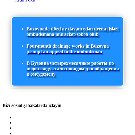
Buzovnada dörd ay davam edən drenaj işləri
ombudsmana müraciətə səbəb olub
Four-month drainage works in Buzovna
prompt an appeal to the ombudsman
В Бузовна четырехмесячные работы по
водоотводу стали поводом для обращения
к омбудсмену
Bizi sosial şəbəkələrdə izləyin