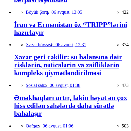
Böyük Şərq,
06 avqust, 13:05
422
İran və Ermənistan öz “TRIPP”lərini
hazırlayır
Xəzər hövzəsi,
06 avqust, 12:31
374
Xəzər geri çəkilir: su balansına dair
risklərin, nəticələrin və zəifliklərin
kompleks qiymətləndirilməsi
Sosial sahə,
06 avqust, 01:38
473
Əməkhaqları artır, lakin həyat ən çox
hiss edilən sahələrdə daha sürətlə
bahalaşır
Qafqaz,
06 avqust, 01:06
503