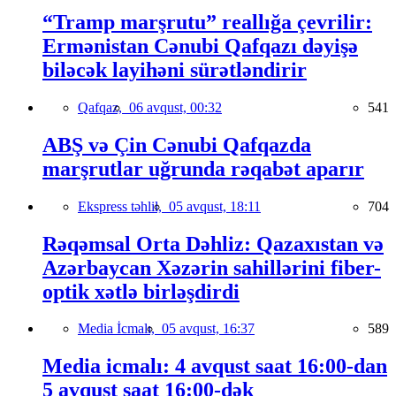
“Tramp marşrutu” reallığa çevrilir:
Ermənistan Cənubi Qafqazı dəyişə
biləcək layihəni sürətləndirir
Qafqaz,
06 avqust, 00:32
541
ABŞ və Çin Cənubi Qafqazda
marşrutlar uğrunda rəqabət aparır
Ekspress təhlil,
05 avqust, 18:11
704
Rəqəmsal Orta Dəhliz: Qazaxıstan və
Azərbaycan Xəzərin sahillərini fiber-
optik xətlə birləşdirdi
Media İcmalı,
05 avqust, 16:37
589
Media icmalı: 4 avqust saat 16:00-dan
5 avqust saat 16:00-dək