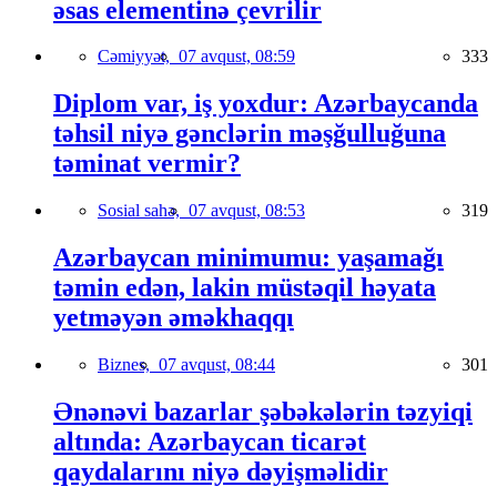
əsas elementinə çevrilir
Cəmiyyət,
07 avqust, 08:59
333
Diplom var, iş yoxdur: Azərbaycanda
təhsil niyə gənclərin məşğulluğuna
təminat vermir?
Sosial sahə,
07 avqust, 08:53
319
Azərbaycan minimumu: yaşamağı
təmin edən, lakin müstəqil həyata
yetməyən əməkhaqqı
Biznes,
07 avqust, 08:44
301
Ənənəvi bazarlar şəbəkələrin təzyiqi
altında: Azərbaycan ticarət
qaydalarını niyə dəyişməlidir