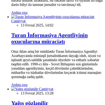
barədə analitik təfəkkürü, bu ölkənin tarixi və siyasəti ilə bağlı
dərin biliyi ilə tanınan jurnalist və tərcüməçi idi.
Ardını oxu
Cəmiyyət
13 Fevral 2025, 14:02
Turan İnformasiya Agentliyinin
oxucularına müraciətı
Otuz ildən artıq bir müddətdə Turan İnformasiya Agentliyi
Azərbaycanda müstəqil jurnalistikanın dayağı olub, siyasi və
iqtisadi qeyri-sabitlik şəraitində obyektiv və etibarlı xəbərlər
təqdim edib. 1990-cı ildə - Sovet İttifaqının son günlərində
yaradılan agentliyimiz, keçid dövrünün çətinliklərindən,
müharibə və islahatlar dövrlərindən keçərək ictimai maraqları
qorumağa sadiq qalıb.
Ardını oxu
Cəmiyyət
13 Fevral 2025, 13:28
Yağış gözlənilir