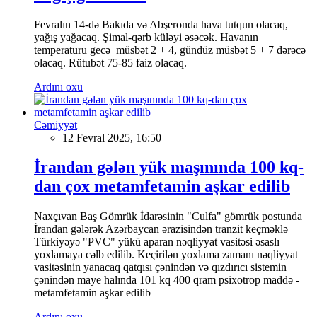
Fevralın 14-də Bakıda və Abşeronda hava tutqun olacaq,
yağış yağacaq. Şimal-qərb küləyi əsəcək. Havanın
temperaturu gecə müsbət 2 + 4, gündüz müsbət 5 + 7 dərəcə
olacaq. Rütubət 75-85 faiz olacaq.
Ardını oxu
Cəmiyyət
12 Fevral 2025, 16:50
İrandan gələn yük maşınında 100 kq-
dan çox metamfetamin aşkar edilib
Naxçıvan Baş Gömrük İdarəsinin "Culfa" gömrük postunda
İrandan gələrək Azərbaycan ərazisindən tranzit keçməklə
Türkiyəyə "PVC" yükü aparan nəqliyyat vasitəsi əsaslı
yoxlamaya cəlb edilib. Keçirilən yoxlama zamanı nəqliyyat
vasitəsinin yanacaq qatqısı çənindən və qızdırıcı sistemin
çənindən maye halında 101 kq 400 qram psixotrop maddə -
metamfetamin aşkar edilib
Ardını oxu