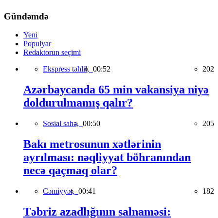
Gündəmdə
Yeni
Populyar
Redaktorun seçimi
Ekspress təhlil,
00:52
202
Azərbaycanda 65 min vakansiya niyə
doldurulmamış qalır?
Sosial sahə,
00:50
205
Bakı metrosunun xətlərinin
ayrılması: nəqliyyat böhranından
necə qaçmaq olar?
Cəmiyyət,
00:41
182
Təbriz azadlığının salnaməsi: