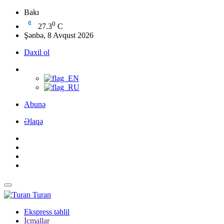
Bakı
0
27.3
C
Şənbə, 8 Avqust 2026
Daxil ol
Abunə
Əlaqə
Turan
Ekspress təhlil
İcmallar