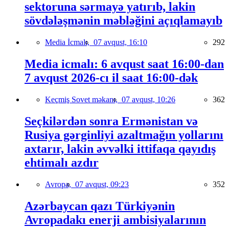
sektoruna sərmayə yatırıb, lakin
sövdələşmənin məbləğini açıqlamayıb
Media İcmalı,
07 avqust, 16:10
292
Media icmalı: 6 avqust saat 16:00-dan
7 avqust 2026-cı il saat 16:00-dək
Keçmiş Sovet məkanı,
07 avqust, 10:26
362
Seçkilərdən sonra Ermənistan və
Rusiya gərginliyi azaltmağın yollarını
axtarır, lakin əvvəlki ittifaqa qayıdış
ehtimalı azdır
Avropa,
07 avqust, 09:23
352
Azərbaycan qazı Türkiyənin
Avropadakı enerji ambisiyalarının