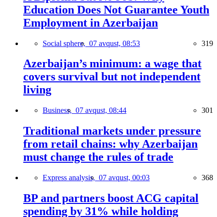
Education Does Not Guarantee Youth
Employment in Azerbaijan
Social sphere,
07 avqust, 08:53
319
Azerbaijan’s minimum: a wage that
covers survival but not independent
living
Business,
07 avqust, 08:44
301
Traditional markets under pressure
from retail chains: why Azerbaijan
must change the rules of trade
Express analysis,
07 avqust, 00:03
368
BP and partners boost ACG capital
spending by 31% while holding