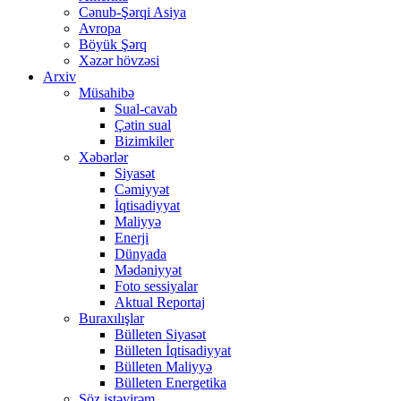
Cənub-Şərqi Asiya
Avropa
Böyük Şərq
Xəzər hövzəsi
Arxiv
Müsahibə
Sual-cavab
Çətin sual
Bizimkiler
Xəbərlər
Siyasət
Cəmiyyət
İqtisadiyyat
Maliyyə
Enerji
Dünyada
Mədəniyyət
Foto sessiyalar
Aktual Reportaj
Buraxılışlar
Bülleten Siyasət
Bülleten İqtisadiyyat
Bülleten Maliyyə
Bülleten Energetika
Söz istəyirəm