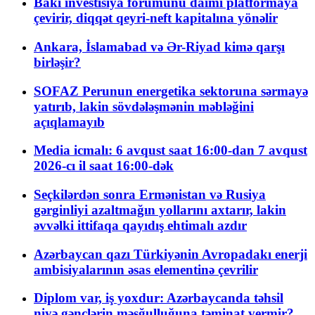
Bakı investisiya forumunu daimi platformaya
çevirir, diqqət qeyri-neft kapitalına yönəlir
Ankara, İslamabad və Ər-Riyad kimə qarşı
birləşir?
SOFAZ Perunun energetika sektoruna sərmayə
yatırıb, lakin sövdələşmənin məbləğini
açıqlamayıb
Media icmalı: 6 avqust saat 16:00-dan 7 avqust
2026-cı il saat 16:00-dək
Seçkilərdən sonra Ermənistan və Rusiya
gərginliyi azaltmağın yollarını axtarır, lakin
əvvəlki ittifaqa qayıdış ehtimalı azdır
Azərbaycan qazı Türkiyənin Avropadakı enerji
ambisiyalarının əsas elementinə çevrilir
Diplom var, iş yoxdur: Azərbaycanda təhsil
niyə gənclərin məşğulluğuna təminat vermir?