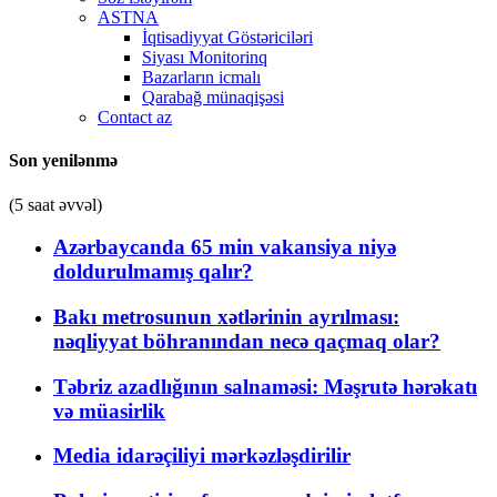
ASTNA
İqtisadiyyat Göstəriciləri
Siyası Monitorinq
Bazarların icmalı
Qarabağ münaqişəsi
Contact az
Son yenilənmə
(5 saat əvvəl)
Azərbaycanda 65 min vakansiya niyə
doldurulmamış qalır?
Bakı metrosunun xətlərinin ayrılması:
nəqliyyat böhranından necə qaçmaq olar?
Təbriz azadlığının salnaməsi: Məşrutə hərəkatı
və müasirlik
Media idarəçiliyi mərkəzləşdirilir