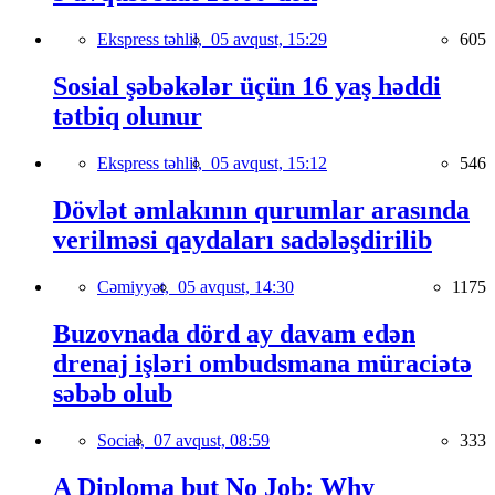
Ekspress təhlil,
05 avqust, 15:29
605
Sosial şəbəkələr üçün 16 yaş həddi
tətbiq olunur
Ekspress təhlil,
05 avqust, 15:12
546
Dövlət əmlakının qurumlar arasında
verilməsi qaydaları sadələşdirilib
Cəmiyyət,
05 avqust, 14:30
1175
Buzovnada dörd ay davam edən
drenaj işləri ombudsmana müraciətə
səbəb olub
Social,
07 avqust, 08:59
333
A Diploma but No Job: Why