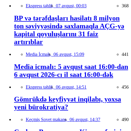
Ekspress təhlil,
07 avqust, 00:03
368
BP və tərəfdaşları hasilatı 8 milyon
ton səviyyəsində saxlamaqla AÇG-yə
kapital qoyuluşlarını 31 faiz
artırıblar
Media İcmalı,
06 avqust, 15:09
441
Media icmalı: 5 avqust saat 16:00-dan
6 avqust 2026-cı il saat 16:00-dək
Ekspress təhlil,
06 avqust, 14:51
456
Gömrükdə keyfiyyət inqilabı, yoxsa
yeni bürokratiya?
Keçmiş Sovet məkanı,
06 avqust, 14:37
490