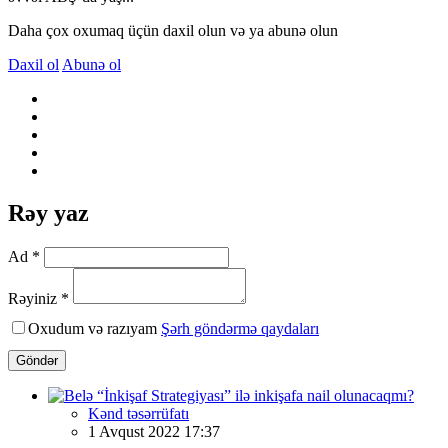
Daha çox oxumaq üçün daxil olun və ya abunə olun
Daxil ol
Abunə ol
Rəy yaz
Ad *
Rəyiniz *
Oxudum və razıyam
Şərh göndərmə qaydaları
Göndər
Kənd təsərrüfatı
1 Avqust 2022 17:37