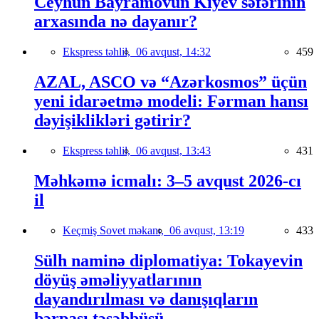
Ceyhun Bayramovun Kiyev səfərinin
arxasında nə dayanır?
Ekspress təhlil,
06 avqust, 14:32
459
AZAL, ASCO və “Azərkosmos” üçün
yeni idarəetmə modeli: Fərman hansı
dəyişiklikləri gətirir?
Ekspress təhlil,
06 avqust, 13:43
431
Məhkəmə icmalı: 3–5 avqust 2026-cı
il
Keçmiş Sovet məkanı,
06 avqust, 13:19
433
Sülh naminə diplomatiya: Tokayevin
döyüş əməliyyatlarının
dayandırılması və danışıqların
bərpası təşəbbüsü