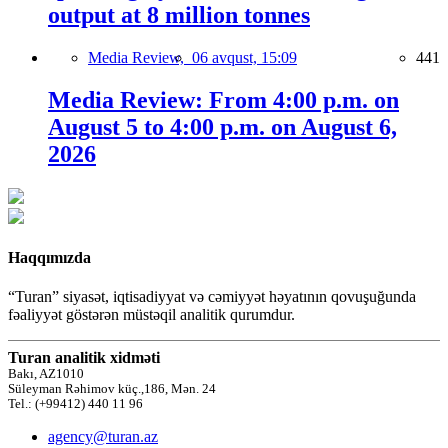
output at 8 million tonnes
Media Review,
06 avqust, 15:09
441
Media Review: From 4:00 p.m. on
August 5 to 4:00 p.m. on August 6,
2026
Haqqımızda
“Turan” siyasət, iqtisadiyyat və cəmiyyət həyatının qovuşuğunda
fəaliyyət göstərən müstəqil analitik qurumdur.
Turan analitik xidməti
Bakı, AZ1010
Süleyman Rəhimov küç.,186, Mən. 24
Tel.: (+99412) 440 11 96
agency@turan.az