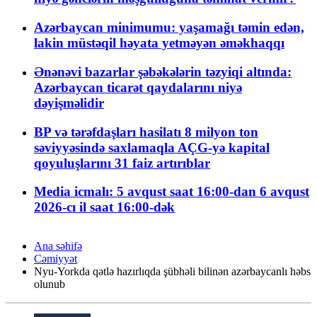
Azərbaycan minimumu: yaşamağı təmin edən,
lakin müstəqil həyata yetməyən əməkhaqqı
Ənənəvi bazarlar şəbəkələrin təzyiqi altında:
Azərbaycan ticarət qaydalarını niyə
dəyişməlidir
BP və tərəfdaşları hasilatı 8 milyon ton
səviyyəsində saxlamaqla AÇG-yə kapital
qoyuluşlarını 31 faiz artırıblar
Media icmalı: 5 avqust saat 16:00-dan 6 avqust
2026-cı il saat 16:00-dək
Ana səhifə
Cəmiyyət
Nyu-Yorkda qətlə hazırlıqda şübhəli bilinən azərbaycanlı həbs
olunub