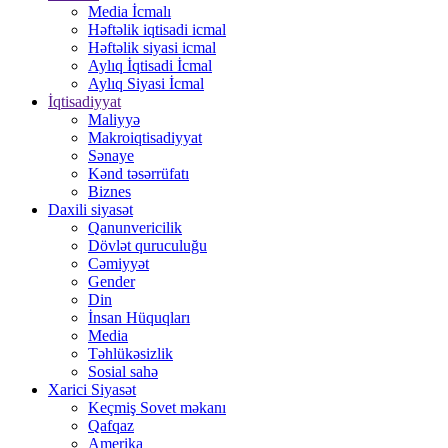
Media İcmalı
Həftəlik iqtisadi icmal
Həftəlik siyasi icmal
Aylıq İqtisadi İcmal
Aylıq Siyasi İcmal
İqtisadiyyat
Maliyyə
Makroiqtisadiyyat
Sənaye
Kənd təsərrüfatı
Biznes
Daxili siyasət
Qanunvericilik
Dövlət quruculuğu
Cəmiyyət
Gender
Din
İnsan Hüquqları
Media
Təhlükəsizlik
Sosial sahə
Xarici Siyasət
Keçmiş Sovet məkanı
Qafqaz
Amerika