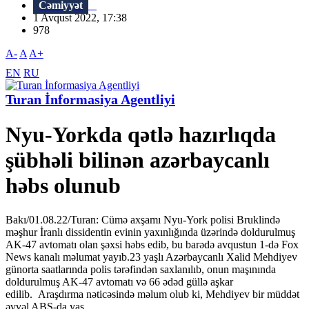
Cəmiyyət
1 Avqust 2022, 17:38
978
A-
A
A+
EN
RU
Turan İnformasiya Agentliyi
Nyu-Yorkda qətlə hazırlıqda
şübhəli bilinən azərbaycanlı
həbs olunub
Bakı/01.08.22/Turan: Cümə axşamı Nyu-York polisi Bruklində
məşhur İranlı dissidentin evinin yaxınlığında üzərində doldurulmuş
AK-47 avtomatı olan şəxsi həbs edib, bu barədə avqustun 1-də Fox
News kanalı məlumat yayıb.23 yaşlı Azərbaycanlı Xalid Mehdiyev
günorta saatlarında polis tərəfindən saxlanılıb, onun maşınında
doldurulmuş AK-47 avtomatı və 66 ədəd güllə aşkar
edilib. Araşdırma nəticəsində məlum olub ki, Mehdiyev bir müddət
əvvəl ABŞ-da yaş...