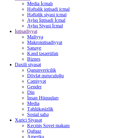
Media İcmalı
Həftəlik iqtisadi icmal
Həftəlik siyasi icmal
Aylıq İqtisadi İcmal
Aylıq Siyasi İcmal
İqtisadiyyat
Maliyyə
Makroiqtisadiyyat
Sənaye
Kənd təsərrüfatı
Biznes
Daxili siyasət
Qanunvericilik
Dövlət quruculuğu
Cəmiyyət
Gender
Din
İnsan Hüquqları
Media
Təhlükəsizlik
Sosial sahə
Xarici Siyasət
Keçmiş Sovet məkanı
Qafqaz
Amerika