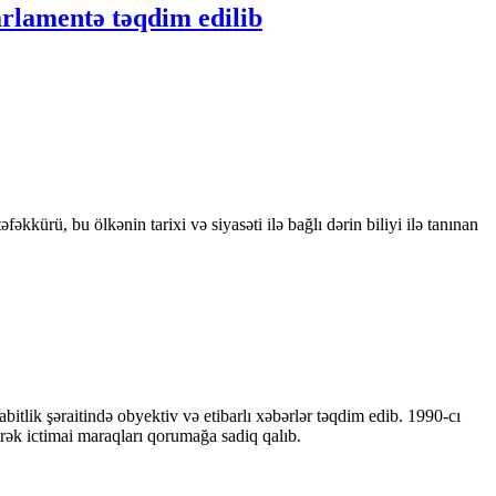
arlamentə təqdim edilib
kkürü, bu ölkənin tarixi və siyasəti ilə bağlı dərin biliyi ilə tanınan
bitlik şəraitində obyektiv və etibarlı xəbərlər təqdim edib. 1990-cı
ərək ictimai maraqları qorumağa sadiq qalıb.