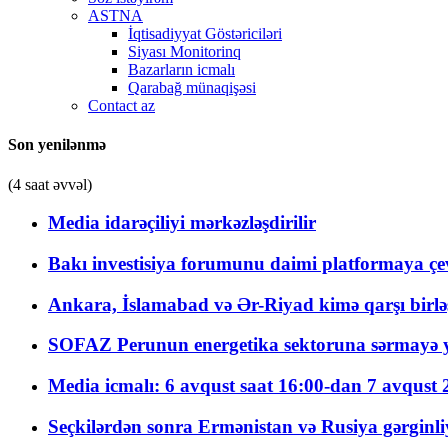
ASTNA
İqtisadiyyat Göstəriciləri
Siyası Monitorinq
Bazarların icmalı
Qarabağ münaqişəsi
Contact az
Son yenilənmə
(4 saat əvvəl)
Media idarəçiliyi mərkəzləşdirilir
Bakı investisiya forumunu daimi platformaya çevi
Ankara, İslamabad və Ər-Riyad kimə qarşı birlə
SOFAZ Perunun energetika sektoruna sərmayə ya
Media icmalı: 6 avqust saat 16:00-dan 7 avqust 2
Seçkilərdən sonra Ermənistan və Rusiya gərginliyi