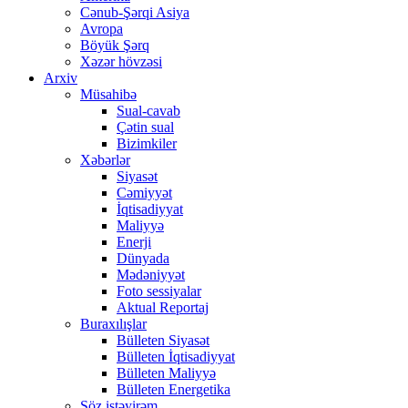
Cənub-Şərqi Asiya
Avropa
Böyük Şərq
Xəzər hövzəsi
Arxiv
Müsahibə
Sual-cavab
Çətin sual
Bizimkiler
Xəbərlər
Siyasət
Cəmiyyət
İqtisadiyyat
Maliyyə
Enerji
Dünyada
Mədəniyyət
Foto sessiyalar
Aktual Reportaj
Buraxılışlar
Bülleten Siyasət
Bülleten İqtisadiyyat
Bülleten Maliyyə
Bülleten Energetika
Söz istəyirəm