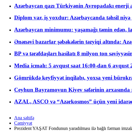
Azərbaycan qazı Türkiyənin Avropadakı enerji am
Diplom var, iş yoxdur: Azərbaycanda təhsil niyə
Azərbaycan minimumu: yaşamağı təmin edən, la
Ənənəvi bazarlar şəbəkələrin təzyiqi altında: Azə
BP və tərəfdaşları hasilatı 8 milyon ton səviyyəs
Media icmalı: 5 avqust saat 16:00-dan 6 avqust 2
Gömrükdə keyfiyyət inqilabı, yoxsa yeni bürokr
Ceyhun Bayramovun Kiyev səfərinin arxasında 
AZAL, ASCO və “Azərkosmos” üçün yeni idarəetm
Ana səhifə
Cəmiyyət
Prezident YAŞAT Fondunun yaradılması ilə bağlı fərman imzal