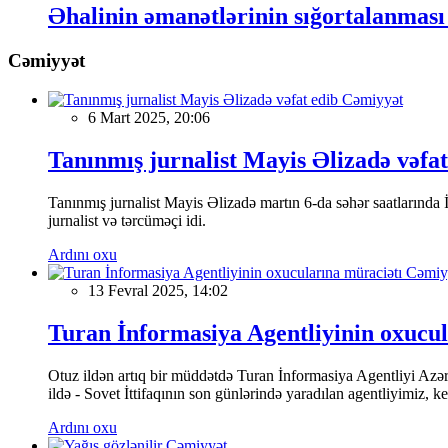
Əhalinin əmanətlərinin sığortalanması 
Cəmiyyət
Cəmiyyət
6 Mart 2025, 20:06
Tanınmış jurnalist Mayis Əlizadə vəfat
Tanınmış jurnalist Mayis Əlizadə martın 6-da səhər saatlarında İs
jurnalist və tərcüməçi idi.
Ardını oxu
Cəmiy
13 Fevral 2025, 14:02
Turan İnformasiya Agentliyinin oxucul
Otuz ildən artıq bir müddətdə Turan İnformasiya Agentliyi Azərba
ildə - Sovet İttifaqının son günlərində yaradılan agentliyimiz, 
Ardını oxu
Cəmiyyət