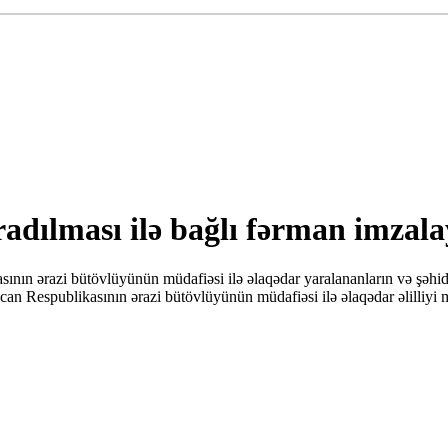
dılması ilə bağlı fərman imzala
ının ərazi bütövlüyünün müdafiəsi ilə əlaqədar yaralananların və şəh
 Respublikasının ərazi bütövlüyünün müdafiəsi ilə əlaqədar əlilliyi 