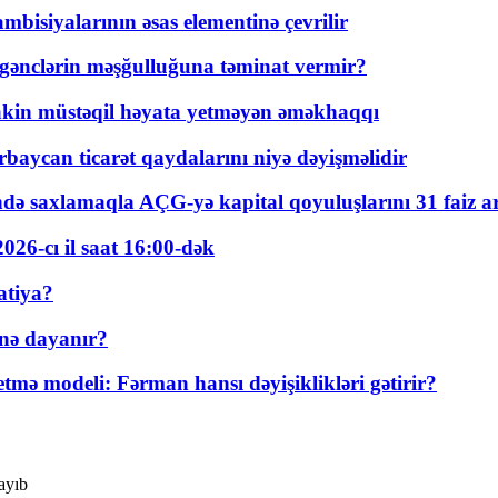
bisiyalarının əsas elementinə çevrilir
 gənclərin məşğulluğuna təminat vermir?
kin müstəqil həyata yetməyən əməkhaqqı
rbaycan ticarət qaydalarını niyə dəyişməlidir
ində saxlamaqla AÇG-yə kapital qoyuluşlarını 31 faiz ar
026-cı il saat 16:00-dək
atiya?
nə dayanır?
ə modeli: Fərman hansı dəyişiklikləri gətirir?
ayıb