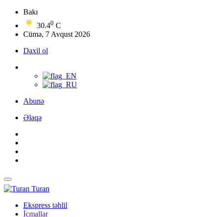
Bakı
0
30.4
C
Cümə, 7 Avqust 2026
Daxil ol
Abunə
Əlaqə
Turan
Ekspress təhlil
İcmallar