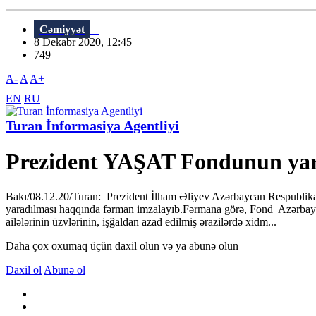
Cəmiyyət
8 Dekabr 2020, 12:45
749
A-
A
A+
EN
RU
Turan İnformasiya Agentliyi
Prezident YAŞAT Fondunun yara
Bakı/08.12.20/Turan: Prezident İlham Əliyev Azərbaycan Respublikas
yaradılması haqqında fərman imzalayıb.Fərmana görə, Fond Azərbaycan
ailələrinin üzvlərinin, işğaldan azad edilmiş ərazilərdə xidm...
Daha çox oxumaq üçün daxil olun və ya abunə olun
Daxil ol
Abunə ol