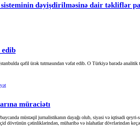
sisteminin dəyişdirilməsinə dair təkliflər p
 edib
tanbulda qəfil ürək tutmasından vəfat edib. O Türkiyə barədə analitik təfə
yət
arına müraciətı
ycanda müstəqil jurnalistikanın dayağı olub, siyasi və iqtisadi qeyri-sa
keçid dövrünün çətinliklərindən, müharibə və islahatlar dövrlərindən keç