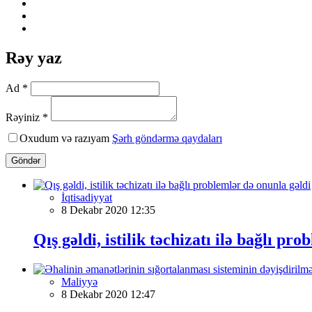
Rəy yaz
Ad *
Rəyiniz *
Oxudum və razıyam
Şərh göndərmə qaydaları
Göndər
İqtisadiyyat
8 Dekabr 2020 12:35
Qış gəldi, istilik təchizatı ilə bağlı pr
Maliyyə
8 Dekabr 2020 12:47