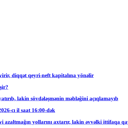
rir, diqqət qeyri-neft kapitalına yönəlir
şir?
tırıb, lakin sövdələşmənin məbləğini açıqlamayıb
026-cı il saat 16:00-dək
 azaltmağın yollarını axtarır, lakin əvvəlki ittifaqa qa