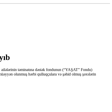
yıb
id ailələrinin təminatına dəstək fondunun (“YAŞAT” Fondu)
müəyyən olunmuş hərbi qulluqçulara və şəhid olmuş şəxslərin