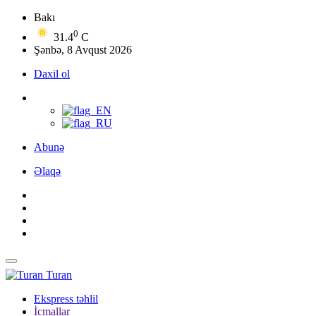
Bakı
0
31.4
C
Şənbə, 8 Avqust 2026
Daxil ol
Abunə
Əlaqə
Turan
Ekspress təhlil
İcmallar