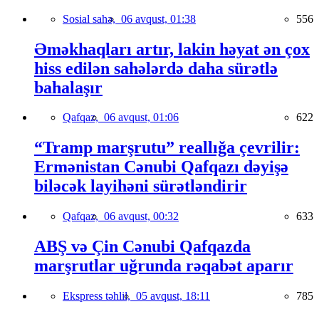
Sosial sahə,
06 avqust, 01:38
556
Əməkhaqları artır, lakin həyat ən çox
hiss edilən sahələrdə daha sürətlə
bahalaşır
Qafqaz,
06 avqust, 01:06
622
“Tramp marşrutu” reallığa çevrilir:
Ermənistan Cənubi Qafqazı dəyişə
biləcək layihəni sürətləndirir
Qafqaz,
06 avqust, 00:32
633
ABŞ və Çin Cənubi Qafqazda
marşrutlar uğrunda rəqabət aparır
Ekspress təhlil,
05 avqust, 18:11
785