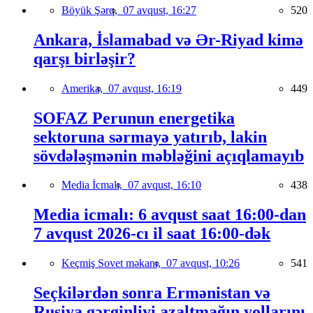
Böyük Şərq,
07 avqust, 16:27
520
Ankara, İslamabad və Ər-Riyad kimə
qarşı birləşir?
Amerika,
07 avqust, 16:19
449
SOFAZ Perunun energetika
sektoruna sərmayə yatırıb, lakin
sövdələşmənin məbləğini açıqlamayıb
Media İcmalı,
07 avqust, 16:10
438
Media icmalı: 6 avqust saat 16:00-dan
7 avqust 2026-cı il saat 16:00-dək
Keçmiş Sovet məkanı,
07 avqust, 10:26
541
Seçkilərdən sonra Ermənistan və
Rusiya gərginliyi azaltmağın yollarını