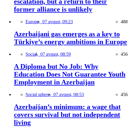
escalation, but a return to their
former alliance is unlikely
Europe,
07 avqust, 09:23
488
Azerbaijani gas emerges as a key to
Türkiye’s energy ambitions in Europe
Social,
07 avqust, 08:59
456
A Diploma but No Job: Why
Education Does Not Guarantee Youth
Employment in Azerbaijan
Social sphere,
07 avqust, 08:53
456
Azerbaijan’s minimum: a wage that
covers survival but not independent
living