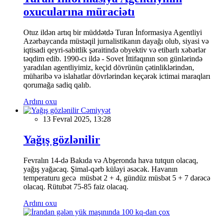
oxucularına müraciətı
Otuz ildən artıq bir müddətdə Turan İnformasiya Agentliyi
Azərbaycanda müstəqil jurnalistikanın dayağı olub, siyasi və
iqtisadi qeyri-sabitlik şəraitində obyektiv və etibarlı xəbərlər
təqdim edib. 1990-cı ildə - Sovet İttifaqının son günlərində
yaradılan agentliyimiz, keçid dövrünün çətinliklərindən,
müharibə və islahatlar dövrlərindən keçərək ictimai maraqları
qorumağa sadiq qalıb.
Ardını oxu
Cəmiyyət
13 Fevral 2025, 13:28
Yağış gözlənilir
Fevralın 14-də Bakıda və Abşeronda hava tutqun olacaq,
yağış yağacaq. Şimal-qərb küləyi əsəcək. Havanın
temperaturu gecə müsbət 2 + 4, gündüz müsbət 5 + 7 dərəcə
olacaq. Rütubət 75-85 faiz olacaq.
Ardını oxu