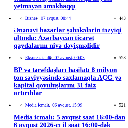
yetməyən əməkhaqqı
Biznes,
07 avqust, 08:44
443
Ənənəvi bazarlar şəbəkələrin təzyiqi
altında: Azərbaycan ticarət
qaydalarını niyə dəyişməlidir
Ekspress təhlil,
07 avqust, 00:03
558
BP və tərəfdaşları hasilatı 8 milyon
ton səviyyəsində saxlamaqla AÇG-yə
kapital qoyuluşlarını 31 faiz
artırıblar
Media İcmalı,
06 avqust, 15:09
521
Media icmalı: 5 avqust saat 16:00-dan
6 avqust 2026-cı il saat 16:00-dək