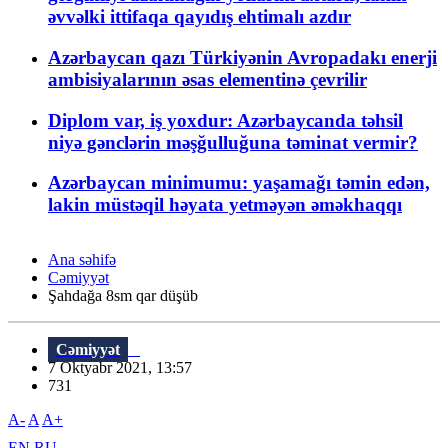
əvvəlki ittifaqa qayıdış ehtimalı azdır
Azərbaycan qazı Türkiyənin Avropadakı enerji
ambisiyalarının əsas elementinə çevrilir
Diplom var, iş yoxdur: Azərbaycanda təhsil
niyə gənclərin məşğulluğuna təminat vermir?
Azərbaycan minimumu: yaşamağı təmin edən,
lakin müstəqil həyata yetməyən əməkhaqqı
Ana səhifə
Cəmiyyət
Şahdağa 8sm qar düşüb
Cəmiyyət
7 Oktyabr 2021, 13:57
731
A-
A
A+
EN
RU