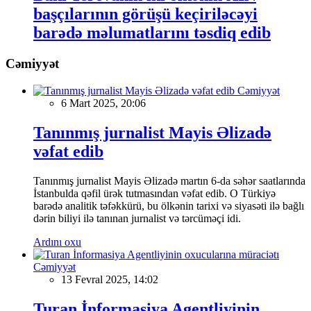
başçılarının görüşü keçiriləcəyi
barədə məlumatlarını təsdiq edib
Cəmiyyət
Cəmiyyət
6 Mart 2025, 20:06
Tanınmış jurnalist Mayis Əlizadə
vəfat edib
Tanınmış jurnalist Mayis Əlizadə martın 6-da səhər saatlarında
İstanbulda qəfil ürək tutmasından vəfat edib. O Türkiyə
barədə analitik təfəkkürü, bu ölkənin tarixi və siyasəti ilə bağlı
dərin biliyi ilə tanınan jurnalist və tərcüməçi idi.
Ardını oxu
Cəmiyyət
13 Fevral 2025, 14:02
Turan İnformasiya Agentliyinin