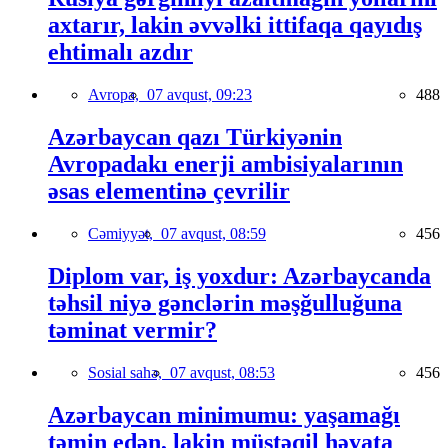
axtarır, lakin əvvəlki ittifaqa qayıdış
ehtimalı azdır
Avropa,
07 avqust, 09:23
488
Azərbaycan qazı Türkiyənin
Avropadakı enerji ambisiyalarının
əsas elementinə çevrilir
Cəmiyyət,
07 avqust, 08:59
456
Diplom var, iş yoxdur: Azərbaycanda
təhsil niyə gənclərin məşğulluğuna
təminat vermir?
Sosial sahə,
07 avqust, 08:53
456
Azərbaycan minimumu: yaşamağı
təmin edən, lakin müstəqil həyata