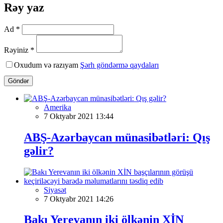
Rəy yaz
Ad *
Rəyiniz *
Oxudum və razıyam
Şərh göndərmə qaydaları
Göndər
Amerika
7 Oktyabr 2021 13:44
ABŞ-Azərbaycan münasibətləri: Qış
gəlir?
Siyasət
7 Oktyabr 2021 14:26
Bakı Yerevanın iki ölkənin XİN