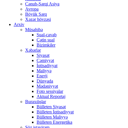
Cənub-Şərqi Asiya
Avropa
Böyük Şərq
Xəzər hövzəsi
Arxiv
Müsahibə
Sual-cavab
Çətin sual
Bizimkiler
Xəbərlər
Siyasət
Cəmiyyət
İqtisadiyyat
Maliyyə
Enerji
Dünyada
Mədəniyyət
Foto sessiyalar
Aktual Reportaj
Buraxılışlar
Bülleten Siyasət
Bülleten İqtisadiyyat
Bülleten Maliyyə
Bülleten Energetika
Söz istəyirəm