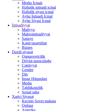
Media İcmalı
Həftəlik iqtisadi icmal
Həftəlik siyasi icmal
Aylıq İqtisadi İcmal
Aylıq Siyasi İcmal
İqtisadiyyat
Maliyyə
Makroiqtisadiyyat
Sənaye
Kənd təsərrüfatı
Biznes
Daxili siyasət
Qanunvericilik
Dövlət quruculuğu
Cəmiyyət
Gender
Din
İnsan Hüquqları
Media
Təhlükəsizlik
Sosial sahə
Xarici Siyasət
Keçmiş Sovet məkanı
Qafqaz
Amerika