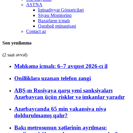
ASTNA
İqtisadiyyat Göstəriciləri
Siyası Monitorinq
Bazarların icmalı
Qarabağ münaqişəsi
Contact az
Son yenilənmə
(2 saat əvvəl)
Məhkəmə icmalı: 6–7 avqust 2026-cı il
Onilliklərə uzanan telefon zəngi
ABŞ-ın Rusiyaya qarşı yeni sanksiyaları
Azərbaycan üçün risklər və imkanlar yaradır
Azərbaycanda 65 min vakansiya niyə
doldurulmamış qalır?
Bakı metrosunun xətlərinin ayrılması: