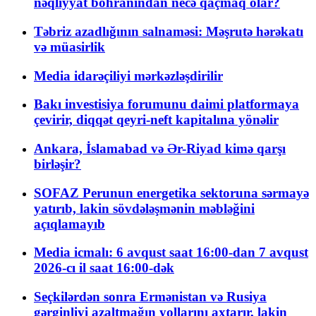
nəqliyyat böhranından necə qaçmaq olar?
Təbriz azadlığının salnaməsi: Məşrutə hərəkatı
və müasirlik
Media idarəçiliyi mərkəzləşdirilir
Bakı investisiya forumunu daimi platformaya
çevirir, diqqət qeyri-neft kapitalına yönəlir
Ankara, İslamabad və Ər-Riyad kimə qarşı
birləşir?
SOFAZ Perunun energetika sektoruna sərmayə
yatırıb, lakin sövdələşmənin məbləğini
açıqlamayıb
Media icmalı: 6 avqust saat 16:00-dan 7 avqust
2026-cı il saat 16:00-dək
Seçkilərdən sonra Ermənistan və Rusiya
gərginliyi azaltmağın yollarını axtarır, lakin