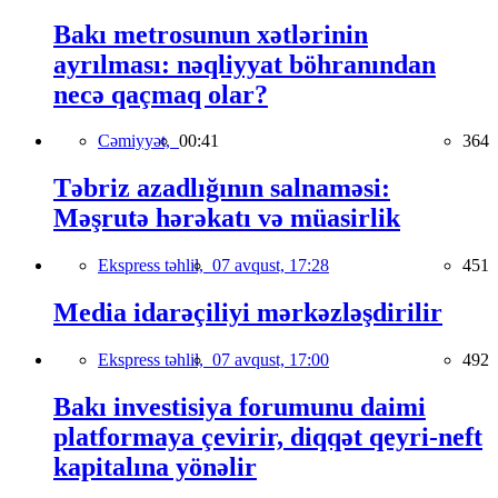
Bakı metrosunun xətlərinin
ayrılması: nəqliyyat böhranından
necə qaçmaq olar?
Cəmiyyət,
00:41
364
Təbriz azadlığının salnaməsi:
Məşrutə hərəkatı və müasirlik
Ekspress təhlil,
07 avqust, 17:28
451
Media idarəçiliyi mərkəzləşdirilir
Ekspress təhlil,
07 avqust, 17:00
492
Bakı investisiya forumunu daimi
platformaya çevirir, diqqət qeyri-neft
kapitalına yönəlir