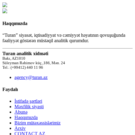
Haqqımızda
“Turan” siyasət, iqtisadiyyat və cəmiyyət həyatının qovuşuğunda
fəaliyyət göstərən müstəqil analitik qurumdur.
Turan analitik xidməti
Bakı, AZ1010
Süleyman Rəhimov küç.,186, Mən. 24
Tel.: (+99412) 440 11 96
agency@turan.az
Faydalı
İstifadə şərtləri
Məxfilik siyasti
Abunə
Haqqımızda
Bizim mütəxəssislərimiz
Arxiv
CONTACT AZ