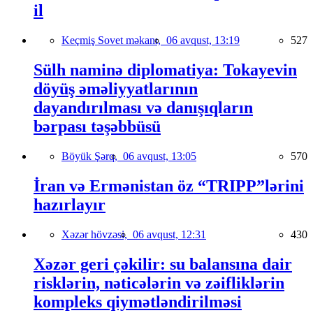
il
Keçmiş Sovet məkanı,
06 avqust, 13:19
527
Sülh naminə diplomatiya: Tokayevin
döyüş əməliyyatlarının
dayandırılması və danışıqların
bərpası təşəbbüsü
Böyük Şərq,
06 avqust, 13:05
570
İran və Ermənistan öz “TRIPP”lərini
hazırlayır
Xəzər hövzəsi,
06 avqust, 12:31
430
Xəzər geri çəkilir: su balansına dair
risklərin, nəticələrin və zəifliklərin
kompleks qiymətləndirilməsi