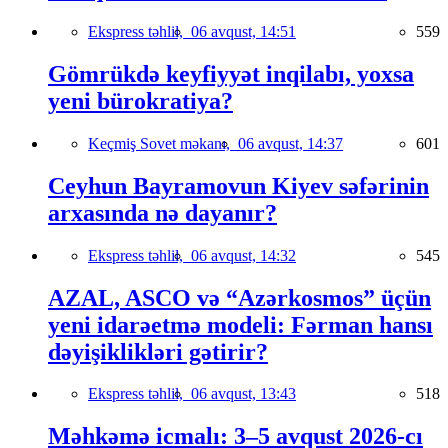
Ekspress təhlil,
06 avqust, 14:51
559
Gömrükdə keyfiyyət inqilabı, yoxsa
yeni bürokratiya?
Keçmiş Sovet məkanı,
06 avqust, 14:37
601
Ceyhun Bayramovun Kiyev səfərinin
arxasında nə dayanır?
Ekspress təhlil,
06 avqust, 14:32
545
AZAL, ASCO və “Azərkosmos” üçün
yeni idarəetmə modeli: Fərman hansı
dəyişiklikləri gətirir?
Ekspress təhlil,
06 avqust, 13:43
518
Məhkəmə icmalı: 3–5 avqust 2026-cı