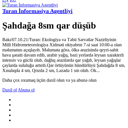
Turan İnformasiya Agentliyi
Şahdağa 8sm qar düşüb
Bakı/07.10.21/Turan: Ekologiya və Təbii Sərvətlər Nazirliyinin
Milli Hidrometeorologiya Xidməti oktyabrın 7-si saat 10:00-a olan
məlumatını açıqlayıb. Məlumata görə, ölkə ərazisində qeyri-sabit
hava şəraiti davam edib, arabir yağış, bəzi yerlərdə leysan xarakterli
intensiv və güclü olub, dağlıq ərazilərdə qar yağıb, leysan yağışlar
çaylarda sululuğu artırıb.Qar örtüyünün hündürlüyü Şahdağda 8 sm,
Xınalıqda 4 sm, Qrızda 2 sm, Ləzədə 1 sm olub. Ok...
Daha çox oxumaq üçün daxil olun və ya abunə olun
Daxil ol
Abunə ol