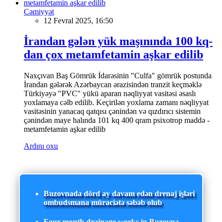
Cəmiyyət
12 Fevral 2025, 16:50
İrandan gələn yük maşınında 100 kq-
dan çox metamfetamin aşkar edilib
Naxçıvan Baş Gömrük İdarəsinin "Culfa" gömrük postunda
İrandan gələrək Azərbaycan ərazisindən tranzit keçməklə
Türkiyəyə "PVC" yükü aparan nəqliyyat vasitəsi əsaslı
yoxlamaya cəlb edilib. Keçirilən yoxlama zamanı nəqliyyat
vasitəsinin yanacaq qatqısı çənindən və qızdırıcı sistemin
çənindən maye halında 101 kq 400 qram psixotrop maddə -
metamfetamin aşkar edilib
Ardını oxu
Buzovnada dörd ay davam edən drenaj işləri
ombudsmana müraciətə səbəb olub
Four-month drainage works in Buzovna