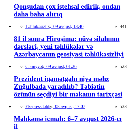
Qonşudan çox istehsal edirik, ondan
daha baha alırıq
Təhlükəsizlik,
09 avqust, 13:40
441
81 il sonra Hiroşima: nüvə silahının
dərsləri, yeni təhlükələr və
Azərbaycanın geosiyasi təhlükəsizliyi
Cəmiyyət,
09 avqust, 01:26
528
Prezident iqamətgahı niyə məhz
Zuğulbada yaradılıb? Təbiətin
özünün seçdiyi bir məkanın tarixçəsi
Ekspress təhlil,
08 avqust, 17:07
538
Məhkəmə icmalı: 6–7 avqust 2026-cı
il