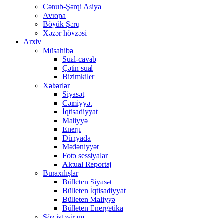
Cənub-Şərqi Asiya
Avropa
Böyük Şərq
Xəzər hövzəsi
Arxiv
Müsahibə
Sual-cavab
Çətin sual
Bizimkiler
Xəbərlər
Siyasət
Cəmiyyət
İqtisadiyyat
Maliyyə
Enerji
Dünyada
Mədəniyyət
Foto sessiyalar
Aktual Reportaj
Buraxılışlar
Bülleten Siyasət
Bülleten İqtisadiyyat
Bülleten Maliyyə
Bülleten Energetika
Söz istəyirəm