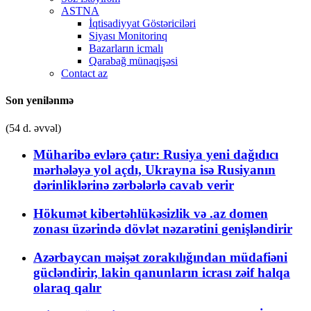
ASTNA
İqtisadiyyat Göstəriciləri
Siyası Monitorinq
Bazarların icmalı
Qarabağ münaqişəsi
Contact az
Son yenilənmə
(54 d. əvvəl)
Müharibə evlərə çatır: Rusiya yeni dağıdıcı
mərhələyə yol açdı, Ukrayna isə Rusiyanın
dərinliklərinə zərbələrlə cavab verir
Hökumət kibertəhlükəsizlik və .az domen
zonası üzərində dövlət nəzarətini genişləndirir
Azərbaycan məişət zorakılığından müdafiəni
gücləndirir, lakin qanunların icrası zəif halqa
olaraq qalır