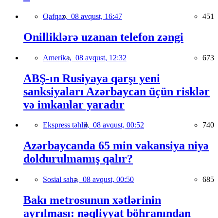
Qafqaz,
08 avqust, 16:47
451
Onilliklərə uzanan telefon zəngi
Amerika,
08 avqust, 12:32
673
ABŞ-ın Rusiyaya qarşı yeni
sanksiyaları Azərbaycan üçün risklər
və imkanlar yaradır
Ekspress təhlil,
08 avqust, 00:52
740
Azərbaycanda 65 min vakansiya niyə
doldurulmamış qalır?
Sosial sahə,
08 avqust, 00:50
685
Bakı metrosunun xətlərinin
ayrılması: nəqliyyat böhranından