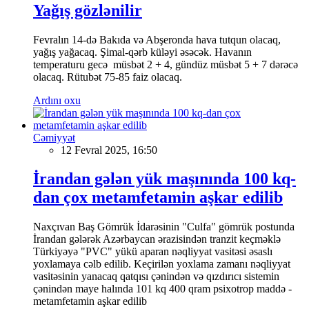
Yağış gözlənilir
Fevralın 14-də Bakıda və Abşeronda hava tutqun olacaq,
yağış yağacaq. Şimal-qərb küləyi əsəcək. Havanın
temperaturu gecə müsbət 2 + 4, gündüz müsbət 5 + 7 dərəcə
olacaq. Rütubət 75-85 faiz olacaq.
Ardını oxu
Cəmiyyət
12 Fevral 2025, 16:50
İrandan gələn yük maşınında 100 kq-
dan çox metamfetamin aşkar edilib
Naxçıvan Baş Gömrük İdarəsinin "Culfa" gömrük postunda
İrandan gələrək Azərbaycan ərazisindən tranzit keçməklə
Türkiyəyə "PVC" yükü aparan nəqliyyat vasitəsi əsaslı
yoxlamaya cəlb edilib. Keçirilən yoxlama zamanı nəqliyyat
vasitəsinin yanacaq qatqısı çənindən və qızdırıcı sistemin
çənindən maye halında 101 kq 400 qram psixotrop maddə -
metamfetamin aşkar edilib