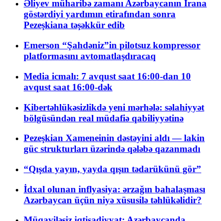
Əliyev müharibə zamanı Azərbaycanın İrana
göstərdiyi yardımın etirafından sonra
Pezeşkiana təşəkkür edib
Emerson “Şahdəniz”in pilotsuz kompressor
platformasını avtomatlaşdıracaq
Media icmalı: 7 avqust saat 16:00-dan 10
avqust saat 16:00-dək
Kibertəhlükəsizlikdə yeni mərhələ: səlahiyyət
bölgüsündən real müdafiə qabiliyyətinə
Pezeşkian Xameneinin dəstəyini aldı — lakin
güc strukturları üzərində qələbə qazanmadı
“Qışda yayın, yayda qışın tədarükünü gör”
İdxal olunan inflyasiya: ərzağın bahalaşması
Azərbaycan üçün niyə xüsusilə təhlükəlidir?
Müqaviləsiz iqtisadiyyat: Azərbaycanda