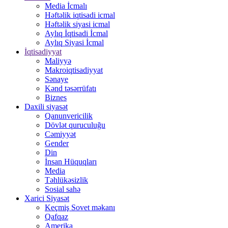
Media İcmalı
Həftəlik iqtisadi icmal
Həftəlik siyasi icmal
Aylıq İqtisadi İcmal
Aylıq Siyasi İcmal
İqtisadiyyat
Maliyyə
Makroiqtisadiyyat
Sənaye
Kənd təsərrüfatı
Biznes
Daxili siyasət
Qanunvericilik
Dövlət quruculuğu
Cəmiyyət
Gender
Din
İnsan Hüquqları
Media
Təhlükəsizlik
Sosial sahə
Xarici Siyasət
Keçmiş Sovet məkanı
Qafqaz
Amerika