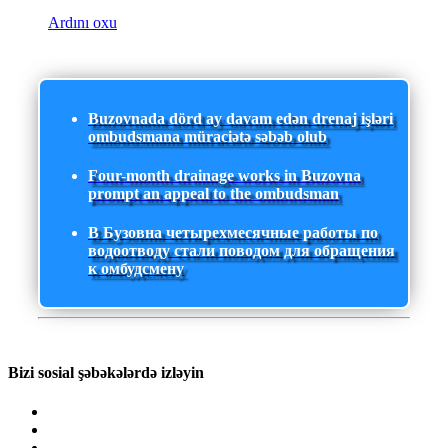
Ardını oxu
Buzovnada dörd ay davam edən drenaj işləri
ombudsmana müraciətə səbəb olub
Four-month drainage works in Buzovna
prompt an appeal to the ombudsman
В Бузовна четырехмесячные работы по
водоотводу стали поводом для обращения
к омбудсмену
Bizi sosial şəbəkələrdə izləyin