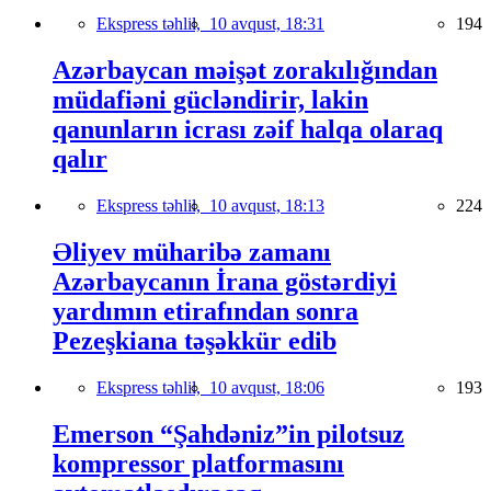
Ekspress təhlil,
10 avqust, 18:31
194
Azərbaycan məişət zorakılığından
müdafiəni gücləndirir, lakin
qanunların icrası zəif halqa olaraq
qalır
Ekspress təhlil,
10 avqust, 18:13
224
Əliyev müharibə zamanı
Azərbaycanın İrana göstərdiyi
yardımın etirafından sonra
Pezeşkiana təşəkkür edib
Ekspress təhlil,
10 avqust, 18:06
193
Emerson “Şahdəniz”in pilotsuz
kompressor platformasını