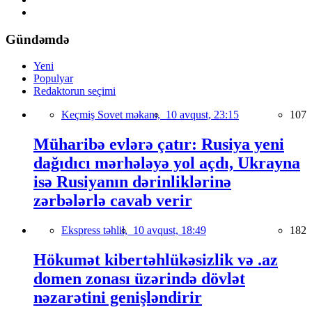
Gündəmdə
Yeni
Populyar
Redaktorun seçimi
Keçmiş Sovet məkanı,
10 avqust, 23:15
107
Müharibə evlərə çatır: Rusiya yeni
dağıdıcı mərhələyə yol açdı, Ukrayna
isə Rusiyanın dərinliklərinə
zərbələrlə cavab verir
Ekspress təhlil,
10 avqust, 18:49
182
Hökumət kibertəhlükəsizlik və .az
domen zonası üzərində dövlət
nəzarətini genişləndirir