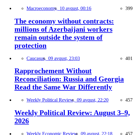
Macroeconomy,
10 avqust, 00:16
399
The economy without contracts:
millions of Azerbaijani workers
remain outside the system of
protection
Caucasus,
09 avqust, 23:03
401
Rapprochement Without
Reconciliation: Russia and Georgia
Read the Same War Differently
Weekly Political Review,
09 avqust, 22:20
457
Weekly Political Review: August 3–9,
2026
Weekly Economic Review,
09 avqust, 22:18
457