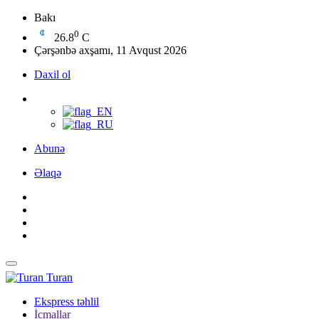
Bakı
0
26.8
C
Çərşənbə axşamı, 11 Avqust 2026
Daxil ol
Abunə
Əlaqə
Turan
Ekspress təhlil
İcmallar