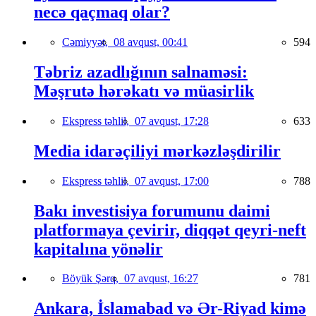
necə qaçmaq olar?
Cəmiyyət,
08 avqust, 00:41
594
Təbriz azadlığının salnaməsi:
Məşrutə hərəkatı və müasirlik
Ekspress təhlil,
07 avqust, 17:28
633
Media idarəçiliyi mərkəzləşdirilir
Ekspress təhlil,
07 avqust, 17:00
788
Bakı investisiya forumunu daimi
platformaya çevirir, diqqət qeyri-neft
kapitalına yönəlir
Böyük Şərq,
07 avqust, 16:27
781
Ankara, İslamabad və Ər-Riyad kimə