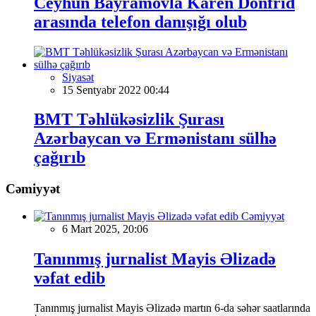
Ceyhun Bayramovla Karen Donfrid
arasında telefon danışığı olub
Siyasət
15 Sentyabr 2022 00:44
BMT Təhlükəsizlik Şurası
Azərbaycan və Ermənistanı sülhə
çağırıb
Cəmiyyət
Cəmiyyət
6 Mart 2025, 20:06
Tanınmış jurnalist Mayis Əlizadə
vəfat edib
Tanınmış jurnalist Mayis Əlizadə martın 6-da səhər saatlarında