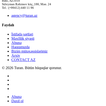
Bakı, AZ1010
Süleyman Rəhimov küç.,186, Mən. 24
Tel.: (+99412) 440 11 96
agency@turan.az
Faydalı
İstifadə şərtləri
Məxfilik siyasti
Abunə
Haqqımızda
Bizim mütəxəssislərimiz
Arxiv
CONTACT AZ
© 2026 Turan. Bütün hüquqlar qorunur.
Abunə
Daxil ol