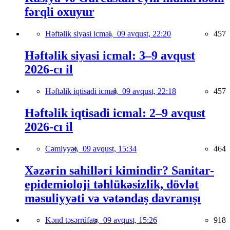
fərqli oxuyur
Həftəlik siyasi icmal,
09 avqust, 22:20
457
Həftəlik siyasi icmal: 3–9 avqust
2026-cı il
Həftəlik iqtisadi icmal,
09 avqust, 22:18
457
Həftəlik iqtisadi icmal: 2–9 avqust
2026-cı il
Cəmiyyət,
09 avqust, 15:34
464
Xəzərin sahilləri kimindir? Sanitar-
epidemioloji təhlükəsizlik, dövlət
məsuliyyəti və vətəndaş davranışı
Kənd təsərrüfatı,
09 avqust, 15:26
918