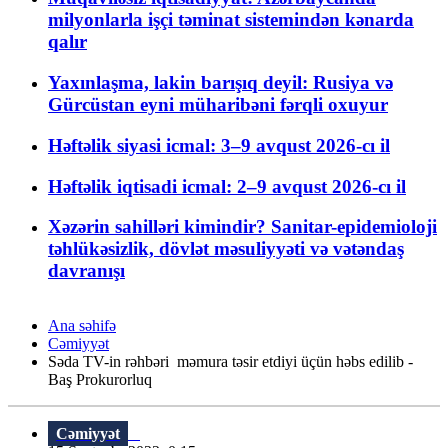
milyonlarla işçi təminat sistemindən kənarda
qalır
Yaxınlaşma, lakin barışıq deyil: Rusiya və
Gürcüstan eyni müharibəni fərqli oxuyur
Həftəlik siyasi icmal: 3–9 avqust 2026-cı il
Həftəlik iqtisadi icmal: 2–9 avqust 2026-cı il
Xəzərin sahilləri kimindir? Sanitar-epidemioloji
təhlükəsizlik, dövlət məsuliyyəti və vətəndaş
davranışı
Ana səhifə
Cəmiyyət
Səda TV-in rəhbəri məmura təsir etdiyi üçün həbs edilib -
Baş Prokurorluq
Cəmiyyət