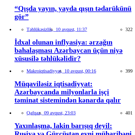
“Qışda yayın, yayda qışın tədarükünü
gör”
Təhlükəsizlik,
10 avqust, 11:37
322
İdxal olunan inflyasiya: ərzağın
bahalaşması Azərbaycan üçün niyə
xüsusilə təhlükəlidir?
Makroiqtisadiyyat,
10 avqust, 00:16
399
Müqaviləsiz iqtisadiyyat:
Azərbaycanda milyonlarla işçi
təminat sistemindən kənarda qalır
Qafqaz,
09 avqust, 23:03
401
Yaxınlaşma, lakin barışıq deyil:
Rusiya və Gürcüstan eyni müharibəni