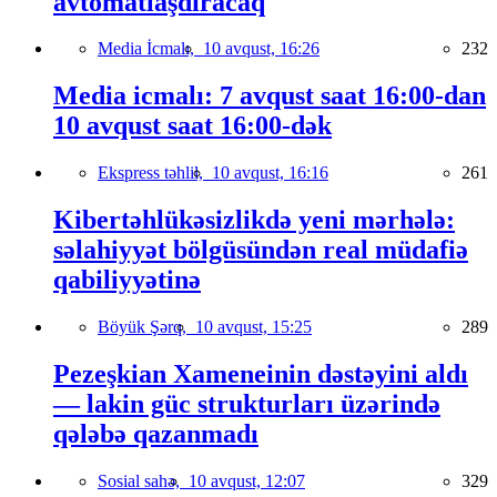
avtomatlaşdıracaq
Media İcmalı,
10 avqust, 16:26
232
Media icmalı: 7 avqust saat 16:00-dan
10 avqust saat 16:00-dək
Ekspress təhlil,
10 avqust, 16:16
261
Kibertəhlükəsizlikdə yeni mərhələ:
səlahiyyət bölgüsündən real müdafiə
qabiliyyətinə
Böyük Şərq,
10 avqust, 15:25
289
Pezeşkian Xameneinin dəstəyini aldı
— lakin güc strukturları üzərində
qələbə qazanmadı
Sosial sahə,
10 avqust, 12:07
329