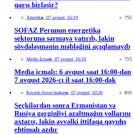
qarşı birləşir?
Amerika,
07 avqust, 16:19
755
SOFAZ Perunun energetika
sektoruna sərmayə yatırıb, lakin
sövdələşmənin məbləğini açıqlamayıb
Media İcmalı,
07 avqust, 16:10
715
Media icmalı: 6 avqust saat 16:00-dan
7 avqust 2026-cı il saat 16:00-dək
Keçmiş Sovet məkanı,
07 avqust, 10:26
810
Seçkilərdən sonra Ermənistan və
Rusiya gərginliyi azaltmağın yollarını
axtarır, lakin əvvəlki ittifaqa qayıdış
ehtimalı azdır