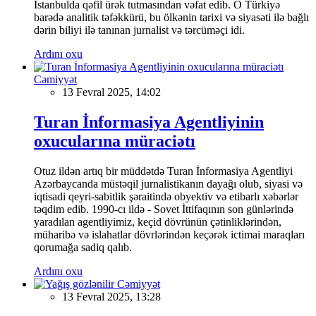
İstanbulda qəfil ürək tutmasından vəfat edib. O Türkiyə
barədə analitik təfəkkürü, bu ölkənin tarixi və siyasəti ilə bağlı
dərin biliyi ilə tanınan jurnalist və tərcüməçi idi.
Ardını oxu
Cəmiyyət
13 Fevral 2025, 14:02
Turan İnformasiya Agentliyinin
oxucularına müraciətı
Otuz ildən artıq bir müddətdə Turan İnformasiya Agentliyi
Azərbaycanda müstəqil jurnalistikanın dayağı olub, siyasi və
iqtisadi qeyri-sabitlik şəraitində obyektiv və etibarlı xəbərlər
təqdim edib. 1990-cı ildə - Sovet İttifaqının son günlərində
yaradılan agentliyimiz, keçid dövrünün çətinliklərindən,
müharibə və islahatlar dövrlərindən keçərək ictimai maraqları
qorumağa sadiq qalıb.
Ardını oxu
Cəmiyyət
13 Fevral 2025, 13:28