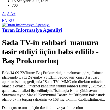
15 Sentyabr 2022, 0:15
700
A-
A
A+
EN
RU
Turan İnformasiya Agentliyi
Səda TV-in rəhbəri məmura
təsir etdiyi üçün həbs edilib -
Baş Prokurorluq
Baki/14.09.22/Turan: Baş Prokurorluğun məlumata görə, İstintaq
idarəsində Əvəz Zeynalov və Elçin Sadıqovun cinayət işi üzrə
aparılan istintaq gedişində "Səda TV" MMC-nin direktor müavini
olmaqla eyniadlı internet kanalının faktiki rəhbəri Elnur Şükürovun
qanunsuz əməlləri ifşa edilmişdir."İstintaqla Elnur Şükürovun
Suraxanı rayon Mənzil Kommunal Təsərrüfat Birliyinin balansında
olan 0.57 ha torpaq sahəsinin və 168 m2 tikilinin özəlləşdirilməsi...
Daha çox oxumaq üçün daxil olun və ya abunə olun