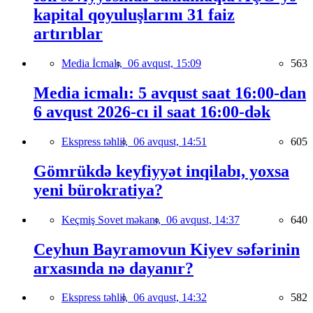
kapital qoyuluşlarını 31 faiz
artırıblar
Media İcmalı,
06 avqust, 15:09
563
Media icmalı: 5 avqust saat 16:00-dan
6 avqust 2026-cı il saat 16:00-dək
Ekspress təhlil,
06 avqust, 14:51
605
Gömrükdə keyfiyyət inqilabı, yoxsa
yeni bürokratiya?
Keçmiş Sovet məkanı,
06 avqust, 14:37
640
Ceyhun Bayramovun Kiyev səfərinin
arxasında nə dayanır?
Ekspress təhlil,
06 avqust, 14:32
582