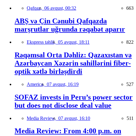
Qafqaz,
06 avqust, 00:32
663
ABŞ və Çin Cənubi Qafqazda
marşrutlar uğrunda rəqabət aparır
Ekspress təhlil,
05 avqust, 18:11
822
Rəqəmsal Orta Dəhliz: Qazaxıstan və
Azərbaycan Xəzərin sahillərini fiber-
optik xətlə birləşdirdi
America,
07 avqust, 16:19
527
SOFAZ invests in Peru’s power sector
but does not disclose deal value
Media Review,
07 avqust, 16:10
511
Media Review: From 4:00 p.m. on