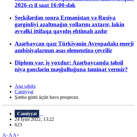
2026-cı il saat 16:00-dək
Seçkilərdən sonra Ermənistan və Rusiya
gərginliyi azaltmağın yollarını axtarır, lakin
əvvəlki ittifaqa qayıdış ehtimalı azdır
Azərbaycan qazı Türkiyənin Avropadakı enerji
ambisiyalarının əsas elementinə çevrilir
Diplom var, iş yoxdur: Azərbaycanda təhsil
niyə gənclərin məşğulluğuna təminat vermir?
Ana səhifə
Cəmiyyət
Şənbə günü üçün hava proqnozu
Cəmiyyət
24 İyun 2022, 13:22
623
A-
A
A+