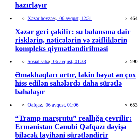
hazırlayır
Xəzər hövzəsi,
06 avqust, 12:31
464
Xəzər geri çəkilir: su balansına dair
risklərin, nəticələrin və zəifliklərin
kompleks qiymətləndirilməsi
Sosial sahə,
06 avqust, 01:38
590
Əməkhaqları artır, lakin həyat ən çox
hiss edilən sahələrdə daha sürətlə
bahalaşır
Qafqaz,
06 avqust, 01:06
653
“Tramp marşrutu” reallığa çevrilir:
Ermənistan Cənubi Qafqazı dəyişə
biləcək layihəni sürətləndirir