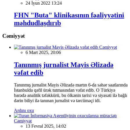
24 İyun 2022 13:24
FHN "Buta" klinikasının fəaliyyətini
məhdudlaşdırıb
Cəmiyyət
Cəmiyyət
6 Mart 2025, 20:06
Tanınmış jurnalist Mayis Əlizadə
vəfat edib
Tanınmış jurnalist Mayis Əlizadə martın 6-da səhər saatlarında
İstanbulda qəfil ürək tutmasından vəfat edib. O Türkiyə
barədə analitik təfəkkürü, bu ölkənin tarixi və siyasəti ilə bağlı
dərin biliyi ilə tanınan jurnalist və tərcüməçi idi.
Ardını oxu
Cəmiyyət
13 Fevral 2025, 14:02