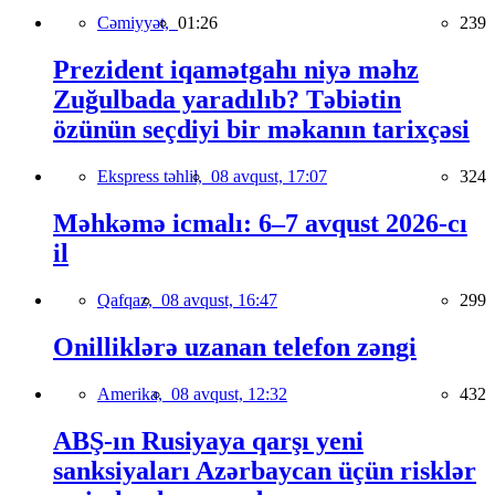
Cəmiyyət,
01:26
239
Prezident iqamətgahı niyə məhz
Zuğulbada yaradılıb? Təbiətin
özünün seçdiyi bir məkanın tarixçəsi
Ekspress təhlil,
08 avqust, 17:07
324
Məhkəmə icmalı: 6–7 avqust 2026-cı
il
Qafqaz,
08 avqust, 16:47
299
Onilliklərə uzanan telefon zəngi
Amerika,
08 avqust, 12:32
432
ABŞ-ın Rusiyaya qarşı yeni
sanksiyaları Azərbaycan üçün risklər