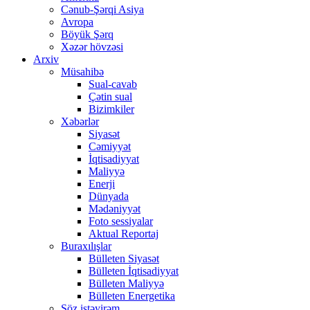
Cənub-Şərqi Asiya
Avropa
Böyük Şərq
Xəzər hövzəsi
Arxiv
Müsahibə
Sual-cavab
Çətin sual
Bizimkiler
Xəbərlər
Siyasət
Cəmiyyət
İqtisadiyyat
Maliyyə
Enerji
Dünyada
Mədəniyyət
Foto sessiyalar
Aktual Reportaj
Buraxılışlar
Bülleten Siyasət
Bülleten İqtisadiyyat
Bülleten Maliyyə
Bülleten Energetika
Söz istəyirəm