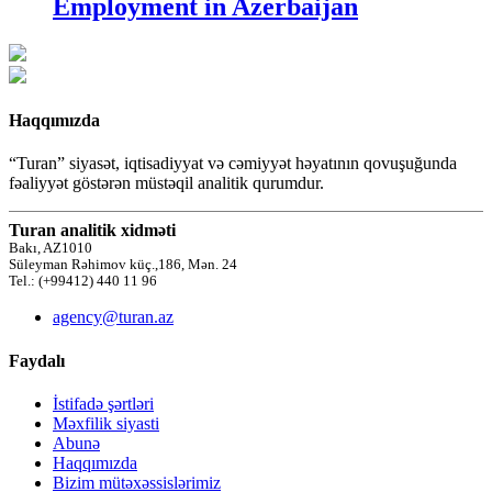
Employment in Azerbaijan
Haqqımızda
“Turan” siyasət, iqtisadiyyat və cəmiyyət həyatının qovuşuğunda
fəaliyyət göstərən müstəqil analitik qurumdur.
Turan analitik xidməti
Bakı, AZ1010
Süleyman Rəhimov küç.,186, Mən. 24
Tel.: (+99412) 440 11 96
agency@turan.az
Faydalı
İstifadə şərtləri
Məxfilik siyasti
Abunə
Haqqımızda
Bizim mütəxəssislərimiz