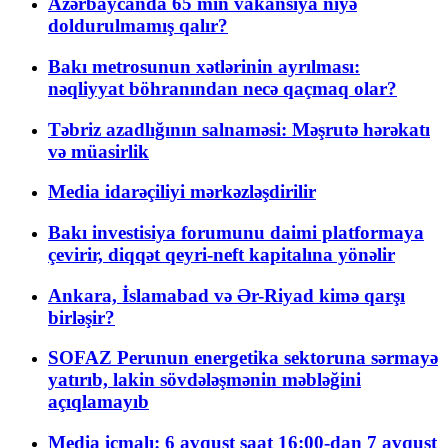
Azərbaycanda 65 min vakansiya niyə
doldurulmamış qalır?
Bakı metrosunun xətlərinin ayrılması:
nəqliyyat böhranından necə qaçmaq olar?
Təbriz azadlığının salnaməsi: Məşrutə hərəkatı
və müasirlik
Media idarəçiliyi mərkəzləşdirilir
Bakı investisiya forumunu daimi platformaya
çevirir, diqqət qeyri-neft kapitalına yönəlir
Ankara, İslamabad və Ər-Riyad kimə qarşı
birləşir?
SOFAZ Perunun energetika sektoruna sərmayə
yatırıb, lakin sövdələşmənin məbləğini
açıqlamayıb
Media icmalı: 6 avqust saat 16:00-dan 7 avqust