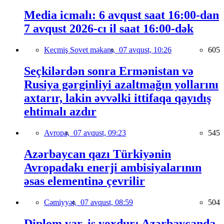
Media icmalı: 6 avqust saat 16:00-dan
7 avqust 2026-cı il saat 16:00-dək
Keçmiş Sovet məkanı,
07 avqust, 10:26
605
Seçkilərdən sonra Ermənistan və
Rusiya gərginliyi azaltmağın yollarını
axtarır, lakin əvvəlki ittifaqa qayıdış
ehtimalı azdır
Avropa,
07 avqust, 09:23
545
Azərbaycan qazı Türkiyənin
Avropadakı enerji ambisiyalarının
əsas elementinə çevrilir
Cəmiyyət,
07 avqust, 08:59
504
Diplom var, iş yoxdur: Azərbaycanda