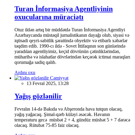
Turan İnformasiya Agentliyinin
oxucularına müraciətı
Otuz ildən artıq bir müddətdə Turan İnformasiya Agentliyi
Azərbaycanda müstəqil jurnalistikanın dayağı olub, siyasi və
iqtisadi qeyri-sabitlik şəraitində obyektiv və etibarlı xəbərlər
təqdim edib. 1990-cı ildə - Sovet İttifaqının son günlərində
yaradılan agentliyimiz, keçid dövrünün çətinliklərindən,
müharibə və islahatlar dövrlərindən keçərək ictimai maraqları
qorumağa sadiq qalıb.
Ardını oxu
Cəmiyyət
13 Fevral 2025, 13:28
Yağış gözlənilir
Fevralın 14-də Bakıda və Abşeronda hava tutqun olacaq,
yağış yağacaq. Şimal-qərb küləyi əsəcək. Havanın
temperaturu gecə müsbət 2 + 4, gündüz müsbət 5 + 7 dərəcə
olacaq. Rütubət 75-85 faiz olacaq.