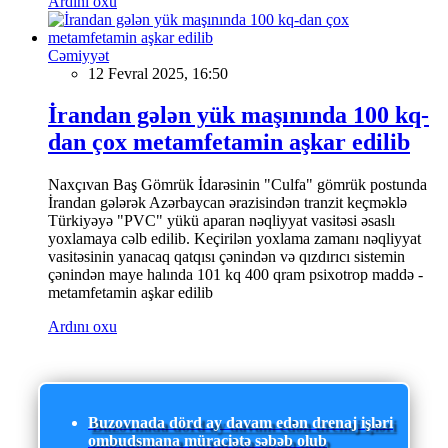
Ardını oxu
Cəmiyyət
12 Fevral 2025, 16:50
İrandan gələn yük maşınında 100 kq-
dan çox metamfetamin aşkar edilib
Naxçıvan Baş Gömrük İdarəsinin "Culfa" gömrük postunda
İrandan gələrək Azərbaycan ərazisindən tranzit keçməklə
Türkiyəyə "PVC" yükü aparan nəqliyyat vasitəsi əsaslı
yoxlamaya cəlb edilib. Keçirilən yoxlama zamanı nəqliyyat
vasitəsinin yanacaq qatqısı çənindən və qızdırıcı sistemin
çənindən maye halında 101 kq 400 qram psixotrop maddə -
metamfetamin aşkar edilib
Ardını oxu
Buzovnada dörd ay davam edən drenaj işləri
ombudsmana müraciətə səbəb olub