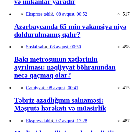
və imkanlar yaradır
Ekspress təhlil,
08 avqust, 00:52
517
Azərbaycanda 65 min vakansiya niyə
doldurulmamış qalır?
Sosial sahə,
08 avqust, 00:50
498
Bakı metrosunun xətlərinin
ayrılması: nəqliyyat böhranından
necə qaçmaq olar?
Cəmiyyət,
08 avqust, 00:41
415
Təbriz azadlığının salnaməsi:
Məşrutə hərəkatı və müasirlik
Ekspress təhlil,
07 avqust, 17:28
487