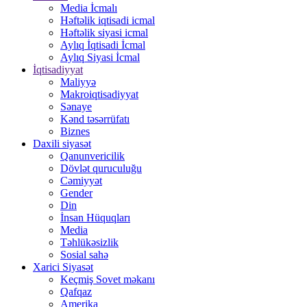
Media İcmalı
Həftəlik iqtisadi icmal
Həftəlik siyasi icmal
Aylıq İqtisadi İcmal
Aylıq Siyasi İcmal
İqtisadiyyat
Maliyyə
Makroiqtisadiyyat
Sənaye
Kənd təsərrüfatı
Biznes
Daxili siyasət
Qanunvericilik
Dövlət quruculuğu
Cəmiyyət
Gender
Din
İnsan Hüquqları
Media
Təhlükəsizlik
Sosial sahə
Xarici Siyasət
Keçmiş Sovet məkanı
Qafqaz
Amerika