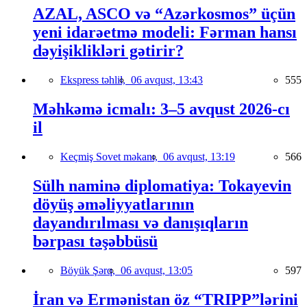
AZAL, ASCO və “Azərkosmos” üçün
yeni idarəetmə modeli: Fərman hansı
dəyişiklikləri gətirir?
Ekspress təhlil,
06 avqust, 13:43
555
Məhkəmə icmalı: 3–5 avqust 2026-cı
il
Keçmiş Sovet məkanı,
06 avqust, 13:19
566
Sülh naminə diplomatiya: Tokayevin
döyüş əməliyyatlarının
dayandırılması və danışıqların
bərpası təşəbbüsü
Böyük Şərq,
06 avqust, 13:05
597
İran və Ermənistan öz “TRIPP”lərini