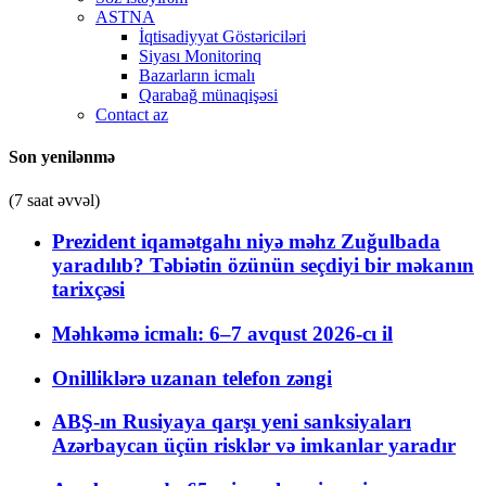
ASTNA
İqtisadiyyat Göstəriciləri
Siyası Monitorinq
Bazarların icmalı
Qarabağ münaqişəsi
Contact az
Son yenilənmə
(7 saat əvvəl)
Prezident iqamətgahı niyə məhz Zuğulbada
yaradılıb? Təbiətin özünün seçdiyi bir məkanın
tarixçəsi
Məhkəmə icmalı: 6–7 avqust 2026-cı il
Onilliklərə uzanan telefon zəngi
ABŞ-ın Rusiyaya qarşı yeni sanksiyaları
Azərbaycan üçün risklər və imkanlar yaradır