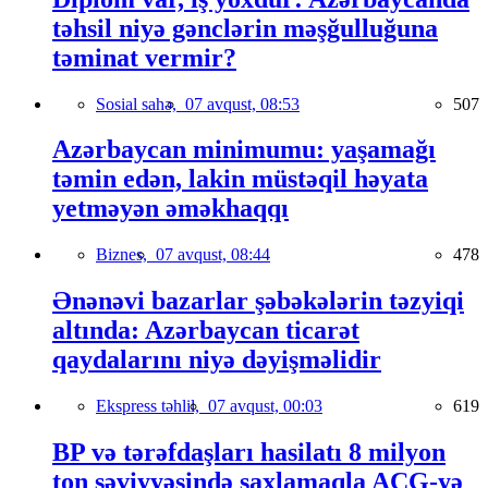
təhsil niyə gənclərin məşğulluğuna
təminat vermir?
Sosial sahə,
07 avqust, 08:53
507
Azərbaycan minimumu: yaşamağı
təmin edən, lakin müstəqil həyata
yetməyən əməkhaqqı
Biznes,
07 avqust, 08:44
478
Ənənəvi bazarlar şəbəkələrin təzyiqi
altında: Azərbaycan ticarət
qaydalarını niyə dəyişməlidir
Ekspress təhlil,
07 avqust, 00:03
619
BP və tərəfdaşları hasilatı 8 milyon
ton səviyyəsində saxlamaqla AÇG-yə