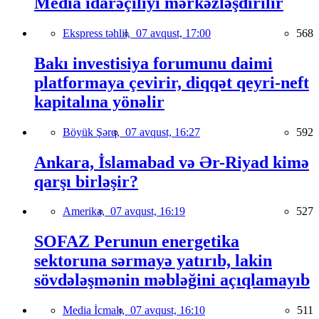
Media idarəçiliyi mərkəzləşdirilir
Ekspress təhlil,
07 avqust, 17:00
568
Bakı investisiya forumunu daimi
platformaya çevirir, diqqət qeyri-neft
kapitalına yönəlir
Böyük Şərq,
07 avqust, 16:27
592
Ankara, İslamabad və Ər-Riyad kimə
qarşı birləşir?
Amerika,
07 avqust, 16:19
527
SOFAZ Perunun energetika
sektoruna sərmayə yatırıb, lakin
sövdələşmənin məbləğini açıqlamayıb
Media İcmalı,
07 avqust, 16:10
511