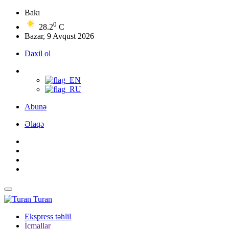
Bakı
0
28.2
C
Bazar, 9 Avqust 2026
Daxil ol
Abunə
Əlaqə
Turan
Ekspress təhlil
İcmallar