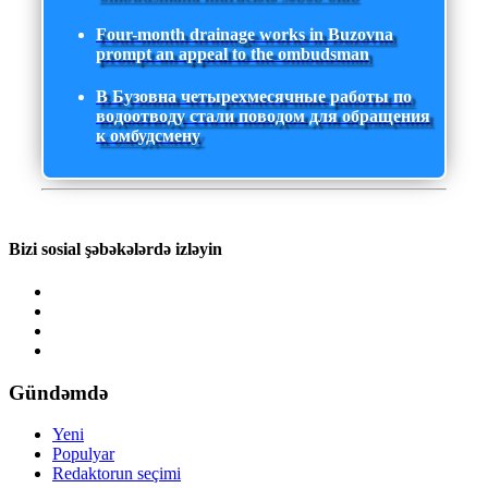
Four-month drainage works in Buzovna
prompt an appeal to the ombudsman
В Бузовна четырехмесячные работы по
водоотводу стали поводом для обращения
к омбудсмену
Bizi sosial şəbəkələrdə izləyin
Gündəmdə
Yeni
Populyar
Redaktorun seçimi