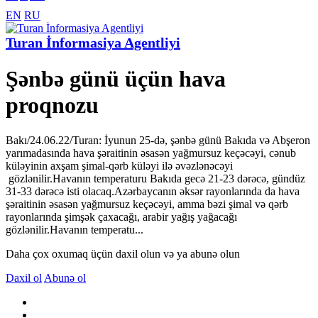
EN
RU
Turan İnformasiya Agentliyi
Şənbə günü üçün hava
proqnozu
Bakı/24.06.22/Turan: İyunun 25-də, şənbə günü Bakıda və Abşeron
yarımadasında hava şəraitinin əsasən yağmursuz keçəcəyi, cənub
küləyinin axşam şimal-qərb küləyi ilə əvəzlənəcəyi
gözlənilir.Havanın temperaturu Bakıda gecə 21-23 dərəcə, gündüz
31-33 dərəcə isti olacaq.Azərbaycanın əksər rayonlarında da hava
şəraitinin əsasən yağmursuz keçəcəyi, amma bəzi şimal və qərb
rayonlarında şimşək çaxacağı, arabir yağış yağacağı
gözlənilir.Havanın temperatu...
Daha çox oxumaq üçün daxil olun və ya abunə olun
Daxil ol
Abunə ol