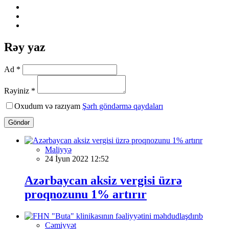
Rəy yaz
Ad *
Rəyiniz *
Oxudum və razıyam
Şərh göndərmə qaydaları
Göndər
Maliyyə
24 İyun 2022 12:52
Azərbaycan aksiz vergisi üzrə
proqnozunu 1% artırır
Cəmiyyət