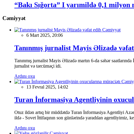
“Bakı Sığorta” I yarımildə 0,1 milyon 
Cəmiyyət
Cəmiyyət
6 Mart 2025, 20:06
Tanınmış jurnalist Mayis Əlizadə vəfat
Tanınmış jurnalist Mayis Əlizadə martın 6-da səhər saatlarında İs
jurnalist və tərcüməçi idi.
Ardını oxu
Cəmiy
13 Fevral 2025, 14:02
Turan İnformasiya Agentliyinin oxucul
Otuz ildən artıq bir müddətdə Turan İnformasiya Agentliyi Azərba
ildə - Sovet İttifaqının son günlərində yaradılan agentliyimiz, 
Ardını oxu
Cəmiyyət