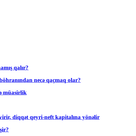
amış qalır?
t böhranından necə qaçmaq olar?
ə müasirlik
rir, diqqət qeyri-neft kapitalına yönəlir
şir?