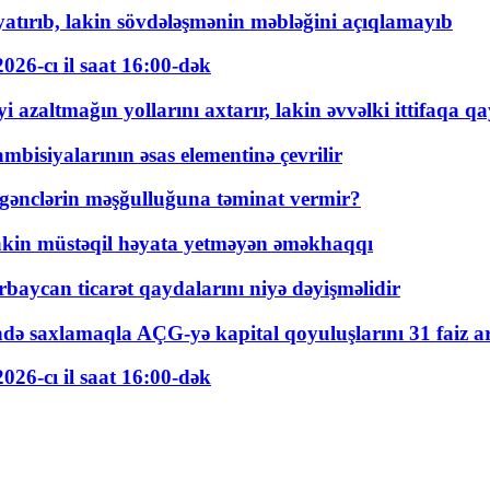
tırıb, lakin sövdələşmənin məbləğini açıqlamayıb
026-cı il saat 16:00-dək
 azaltmağın yollarını axtarır, lakin əvvəlki ittifaqa qa
bisiyalarının əsas elementinə çevrilir
 gənclərin məşğulluğuna təminat vermir?
kin müstəqil həyata yetməyən əməkhaqqı
rbaycan ticarət qaydalarını niyə dəyişməlidir
ində saxlamaqla AÇG-yə kapital qoyuluşlarını 31 faiz ar
026-cı il saat 16:00-dək