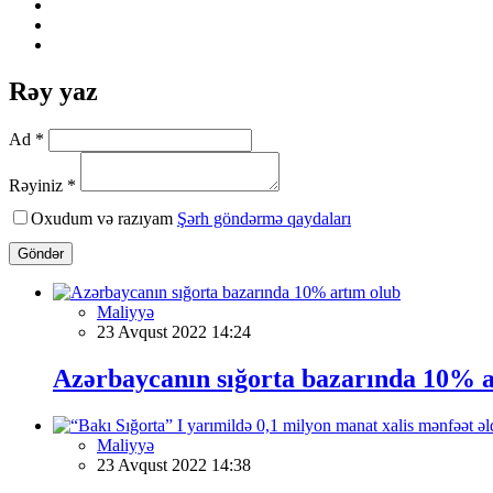
Rəy yaz
Ad *
Rəyiniz *
Oxudum və razıyam
Şərh göndərmə qaydaları
Göndər
Maliyyə
23 Avqust 2022 14:24
Azərbaycanın sığorta bazarında 10% a
Maliyyə
23 Avqust 2022 14:38