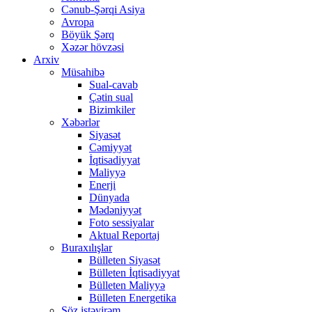
Cənub-Şərqi Asiya
Avropa
Böyük Şərq
Xəzər hövzəsi
Arxiv
Müsahibə
Sual-cavab
Çətin sual
Bizimkiler
Xəbərlər
Siyasət
Cəmiyyət
İqtisadiyyat
Maliyyə
Enerji
Dünyada
Mədəniyyət
Foto sessiyalar
Aktual Reportaj
Buraxılışlar
Bülleten Siyasət
Bülleten İqtisadiyyat
Bülleten Maliyyə
Bülleten Energetika
Söz istəyirəm