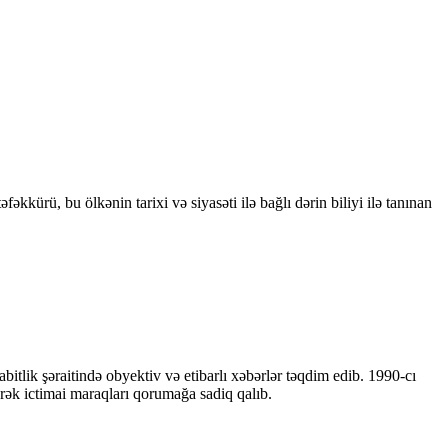
kkürü, bu ölkənin tarixi və siyasəti ilə bağlı dərin biliyi ilə tanınan
bitlik şəraitində obyektiv və etibarlı xəbərlər təqdim edib. 1990-cı
ərək ictimai maraqları qorumağa sadiq qalıb.