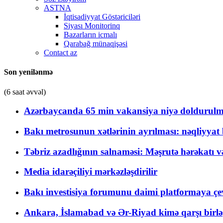
ASTNA
İqtisadiyyat Göstəriciləri
Siyası Monitorinq
Bazarların icmalı
Qarabağ münaqişəsi
Contact az
Son yenilənmə
(6 saat əvvəl)
Azərbaycanda 65 min vakansiya niyə doldurulm
Bakı metrosunun xətlərinin ayrılması: nəqliyya
Təbriz azadlığının salnaməsi: Məşrutə hərəkatı v
Media idarəçiliyi mərkəzləşdirilir
Bakı investisiya forumunu daimi platformaya çevi
Ankara, İslamabad və Ər-Riyad kimə qarşı birlə