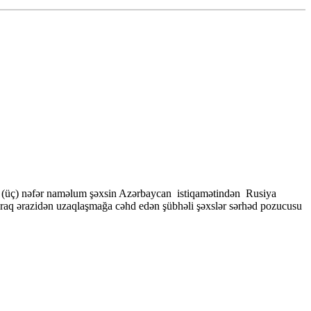
 3 (üç) nəfər naməlum şəxsin Azərbaycan istiqamətindən Rusiya
yaraq ərazidən uzaqlaşmağa cəhd edən şübhəli şəxslər sərhəd pozucusu