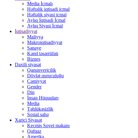
Media İcmalı
Həftəlik iqtisadi icmal
Həftəlik siyasi icmal
Aylıq İqtisadi İcmal
Aylıq Siyasi İcmal
İqtisadiyyat
Maliyyə
Makroiqtisadiyyat
Sənaye
Kənd təsərrüfatı
Biznes
Daxili siyasət
Qanunvericilik
Dövlət quruculuğu
Cəmiyyət
Gender
Din
İnsan Hüquqları
Media
Təhlükəsizlik
Sosial sahə
Xarici Siyasət
Keçmiş Sovet məkanı
Qafqaz
Amerika