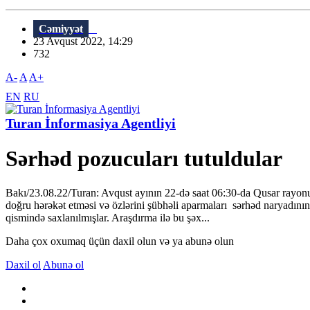
Cəmiyyət
23 Avqust 2022, 14:29
732
A-
A
A+
EN
RU
Turan İnformasiya Agentliyi
Sərhəd pozucuları tutuldular
Bakı/23.08.22/Turan: Avqust ayının 22-də saat 06:30-da Qusar rayon
doğru hərəkət etməsi və özlərini şübhəli aparmaları sərhəd naryadın
qismində saxlanılmışlar. Araşdırma ilə bu şəx...
Daha çox oxumaq üçün daxil olun və ya abunə olun
Daxil ol
Abunə ol