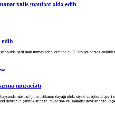
manat xalis mənfəət əldə edib
 edib
tanbulda qəfil ürək tutmasından vəfat edib. O Türkiyə barədə analitik təfə
yət
arına müraciətı
ycanda müstəqil jurnalistikanın dayağı olub, siyasi və iqtisadi qeyri-sa
keçid dövrünün çətinliklərindən, müharibə və islahatlar dövrlərindən keç