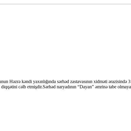
unun Həzrə kəndi yaxınlığında sərhəd zastavasının xidməti ərazisində
ın diqqətini cəlb etmişdir.Sərhəd naryadının “Dayan” əmrinə tabe olma