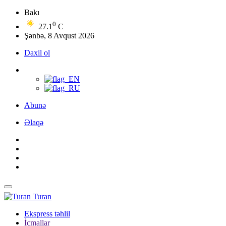
Bakı
0
27.1
C
Şənbə, 8 Avqust 2026
Daxil ol
Abunə
Əlaqə
Turan
Ekspress təhlil
İcmallar