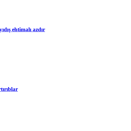
yıdış ehtimalı azdır
tırıblar