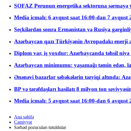
SOFAZ Perunun energetika sektoruna sərmayə ya
Media icmalı: 6 avqust saat 16:00-dan 7 avqust 2
Seçkilərdən sonra Ermənistan və Rusiya gərginliyi
Azərbaycan qazı Türkiyənin Avropadakı enerji am
Diplom var, iş yoxdur: Azərbaycanda təhsil niyə
Azərbaycan minimumu: yaşamağı təmin edən, la
Ənənəvi bazarlar şəbəkələrin təzyiqi altında: Azə
BP və tərəfdaşları hasilatı 8 milyon ton səviyyəs
Media icmalı: 5 avqust saat 16:00-dan 6 avqust 2
Ana səhifə
Cəmiyyət
Sərhəd pozucuları tutuldular