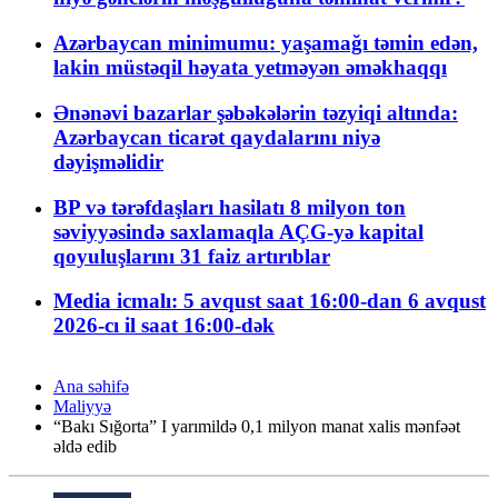
Azərbaycan minimumu: yaşamağı təmin edən,
lakin müstəqil həyata yetməyən əməkhaqqı
Ənənəvi bazarlar şəbəkələrin təzyiqi altında:
Azərbaycan ticarət qaydalarını niyə
dəyişməlidir
BP və tərəfdaşları hasilatı 8 milyon ton
səviyyəsində saxlamaqla AÇG-yə kapital
qoyuluşlarını 31 faiz artırıblar
Media icmalı: 5 avqust saat 16:00-dan 6 avqust
2026-cı il saat 16:00-dək
Ana səhifə
Maliyyə
“Bakı Sığorta” I yarımildə 0,1 milyon manat xalis mənfəət
əldə edib