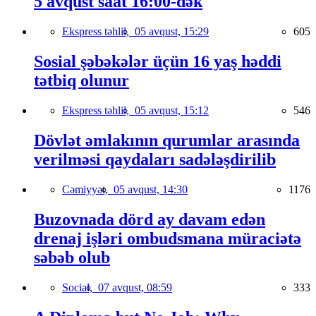
5 avqust saat 16:00-dək
Ekspress təhlil,
05 avqust, 15:29
605
Sosial şəbəkələr üçün 16 yaş həddi
tətbiq olunur
Ekspress təhlil,
05 avqust, 15:12
546
Dövlət əmlakının qurumlar arasında
verilməsi qaydaları sadələşdirilib
Cəmiyyət,
05 avqust, 14:30
1176
Buzovnada dörd ay davam edən
drenaj işləri ombudsmana müraciətə
səbəb olub
Social,
07 avqust, 08:59
333