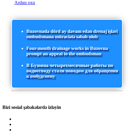
Ardını oxu
Buzovnada dörd ay davam edən drenaj işləri
ombudsmana müraciətə səbəb olub
Four-month drainage works in Buzovna
prompt an appeal to the ombudsman
В Бузовна четырехмесячные работы по
водоотводу стали поводом для обращения
к омбудсмену
Bizi sosial şəbəkələrdə izləyin