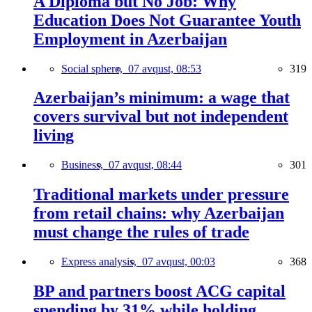
A Diploma but No Job: Why
Education Does Not Guarantee Youth
Employment in Azerbaijan
Social sphere,
07 avqust, 08:53
319
Azerbaijan’s minimum: a wage that
covers survival but not independent
living
Business,
07 avqust, 08:44
301
Traditional markets under pressure
from retail chains: why Azerbaijan
must change the rules of trade
Express analysis,
07 avqust, 00:03
368
BP and partners boost ACG capital
spending by 31% while holding