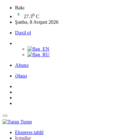
Bakı
0
27.3
C
Şənbə, 8 Avqust 2026
Daxil ol
Abunə
Əlaqə
Turan
Ekspress təhlil
İcmallar