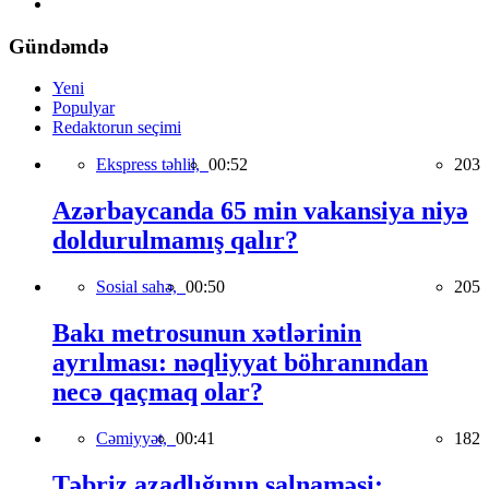
Gündəmdə
Yeni
Populyar
Redaktorun seçimi
Ekspress təhlil,
00:52
203
Azərbaycanda 65 min vakansiya niyə
doldurulmamış qalır?
Sosial sahə,
00:50
205
Bakı metrosunun xətlərinin
ayrılması: nəqliyyat böhranından
necə qaçmaq olar?
Cəmiyyət,
00:41
182
Təbriz azadlığının salnaməsi: