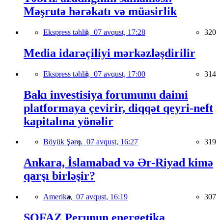
Məşrutə hərəkatı və müasirlik
Ekspress təhlil,
07 avqust, 17:28
320
Media idarəçiliyi mərkəzləşdirilir
Ekspress təhlil,
07 avqust, 17:00
314
Bakı investisiya forumunu daimi
platformaya çevirir, diqqət qeyri-neft
kapitalına yönəlir
Böyük Şərq,
07 avqust, 16:27
319
Ankara, İslamabad və Ər-Riyad kimə
qarşı birləşir?
Amerika,
07 avqust, 16:19
307
SOFAZ Perunun energetika