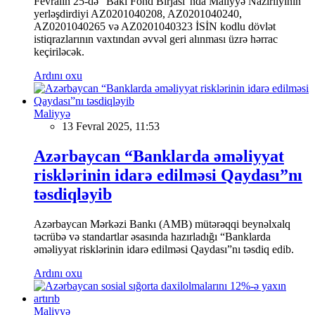
Fevralın 25-də "Bakı Fond Birjası"nda Maliyyə Nazirliyinin
yerləşdirdiyi AZ0201040208, AZ0201040240,
AZ0201040265 və AZ0201040323 İSİN kodlu dövlət
istiqrazlarının vaxtından əvvəl geri alınması üzrə hərrac
keçiriləcək.
Ardını oxu
Maliyyə
13 Fevral 2025, 11:53
Azərbaycan “Banklarda əməliyyat
risklərinin idarə edilməsi Qaydası”nı
təsdiqləyib
Azərbaycan Mərkəzi Bankı (AMB) mütərəqqi beynəlxalq
təcrübə və standartlar əsasında hazırladığı “Banklarda
əməliyyat risklərinin idarə edilməsi Qaydası”nı təsdiq edib.
Ardını oxu
Maliyyə