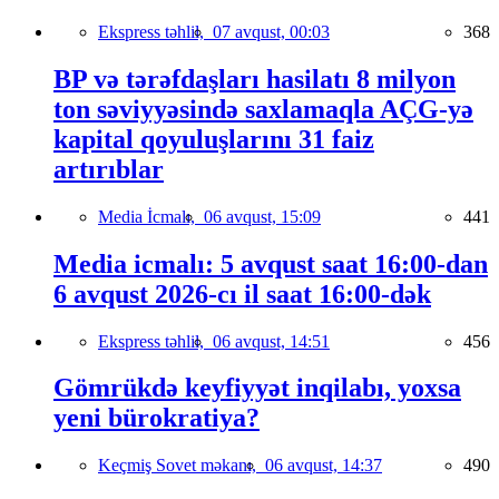
Ekspress təhlil,
07 avqust, 00:03
368
BP və tərəfdaşları hasilatı 8 milyon
ton səviyyəsində saxlamaqla AÇG-yə
kapital qoyuluşlarını 31 faiz
artırıblar
Media İcmalı,
06 avqust, 15:09
441
Media icmalı: 5 avqust saat 16:00-dan
6 avqust 2026-cı il saat 16:00-dək
Ekspress təhlil,
06 avqust, 14:51
456
Gömrükdə keyfiyyət inqilabı, yoxsa
yeni bürokratiya?
Keçmiş Sovet məkanı,
06 avqust, 14:37
490