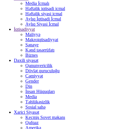
Media İcmalı
Həftəlik iqtisadi icmal
Həftəlik siyasi icmal
Aylıq İqtisadi İcmal
Aylıq Siyasi İcmal
İqtisadiyyat
Maliyyə
Makroiqtisadiyyat
Sənaye
Kənd təsərrüfatı
Biznes
Daxili siyasət
Qanunvericilik
Dövlət quruculuğu
Cəmiyyət
Gender
Din
İnsan Hüquqları
Media
Təhlükəsizlik
Sosial sahə
Xarici Siyasət
Keçmiş Sovet məkanı
Qafqaz
Amerika