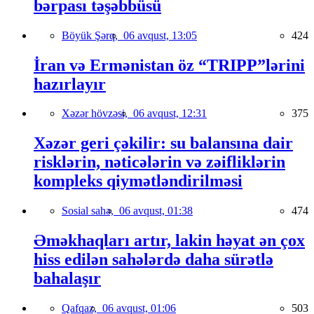
bərpası təşəbbüsü
Böyük Şərq,
06 avqust, 13:05
424
İran və Ermənistan öz “TRIPP”lərini
hazırlayır
Xəzər hövzəsi,
06 avqust, 12:31
375
Xəzər geri çəkilir: su balansına dair
risklərin, nəticələrin və zəifliklərin
kompleks qiymətləndirilməsi
Sosial sahə,
06 avqust, 01:38
474
Əməkhaqları artır, lakin həyat ən çox
hiss edilən sahələrdə daha sürətlə
bahalaşır
Qafqaz,
06 avqust, 01:06
503