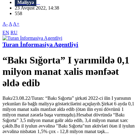
Maliyyə
23 Avqust 2022, 14:38
558
A-
A
A+
EN
RU
Turan İnformasiya Agentliyi
“Bakı Sığorta” I yarımildə 0,1
milyon manat xalis mənfəət
əldə edib
Bakı/23.08.22/Turan: “Bakı Sığorta” şirkəti 2022-ci ilin I yarısının
yekunları ilə bağlı maliyyə göstəricilərini açıqlayıb.Şirkət 6 ayda 0,1
milyon manat xalis mənfəət əldə edib (ötən ilin eyni dövrünü 1
milyon manat zərərlə başa vurmuşdu).Hesabat dövründə “Bakı
Sığorta” 3,5 milyon manat gəlir əldə edib, 3,4 milyon manat xərc
çəkib.Bu il iyulun əvvəlinə "Bakı Sığorta"nın aktivləri ötən il iyulun
əvvəlinə nisbətən 1,5% çox - 12,8 milyon manat təşk...