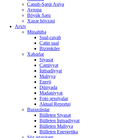
Cənub-Şərqi Asiya
Avropa
Böyük Şərq
Xəzər hövzəsi
Arxiv
Müsahibə
Sual-cavab
Çətin sual
Bizimkiler
Xəbərlər
Siyasət
Cəmiyyət
İqtisadiyyat
Maliyyə
Enerji
Dünyada
Mədəniyyət
Foto sessiyalar
Aktual Reportaj
Buraxılışlar
Bülleten Siyasət
Bülleten İqtisadiyyat
Bülleten Maliyyə
Bülleten Energetika
Söz istəyirəm