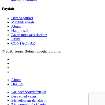
Faydalı
İstifadə şərtləri
Məxfilik siyasti
Abunə
Haqqımızda
Bizim mütəxəssislərimiz
Arxiv
CONTACT AZ
© 2026 Turan. Bütün hüquqlar qorunur.
Abunə
Daxil ol
Bizi facebookda izləyin
Bizə email yazın
Bizi teleqram-da izləyin
Bizi youtube-də izləyin