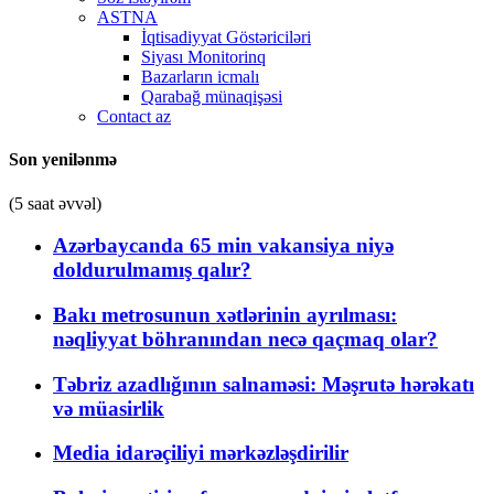
ASTNA
İqtisadiyyat Göstəriciləri
Siyası Monitorinq
Bazarların icmalı
Qarabağ münaqişəsi
Contact az
Son yenilənmə
(5 saat əvvəl)
Azərbaycanda 65 min vakansiya niyə
doldurulmamış qalır?
Bakı metrosunun xətlərinin ayrılması:
nəqliyyat böhranından necə qaçmaq olar?
Təbriz azadlığının salnaməsi: Məşrutə hərəkatı
və müasirlik
Media idarəçiliyi mərkəzləşdirilir