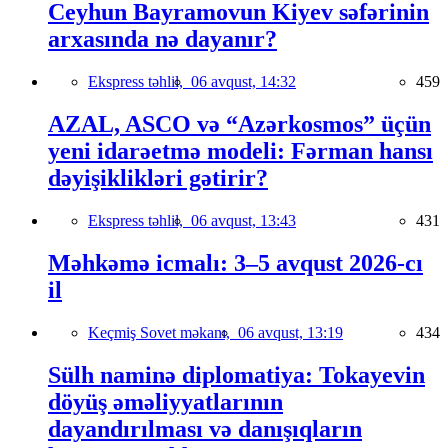
Ceyhun Bayramovun Kiyev səfərinin
arxasında nə dayanır?
Ekspress təhlil,
06 avqust, 14:32
459
AZAL, ASCO və “Azərkosmos” üçün
yeni idarəetmə modeli: Fərman hansı
dəyişiklikləri gətirir?
Ekspress təhlil,
06 avqust, 13:43
431
Məhkəmə icmalı: 3–5 avqust 2026-cı
il
Keçmiş Sovet məkanı,
06 avqust, 13:19
434
Sülh naminə diplomatiya: Tokayevin
döyüş əməliyyatlarının
dayandırılması və danışıqların