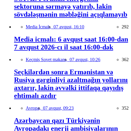
sektoruna sərmayə yatırıb, lakin
sövdələşmənin məbləğini açıqlamayıb
Media İcmalı,
07 avqust, 16:10
292
Media icmalı: 6 avqust saat 16:00-dan
7 avqust 2026-cı il saat 16:00-dək
Keçmiş Sovet məkanı,
07 avqust, 10:26
362
Seçkilərdən sonra Ermənistan və
Rusiya gərginliyi azaltmağın yollarını
axtarır, lakin əvvəlki ittifaqa qayıdış
ehtimalı azdır
Avropa,
07 avqust, 09:23
352
Azərbaycan qazı Türkiyənin
Avropadakı enerji ambisiyalarının