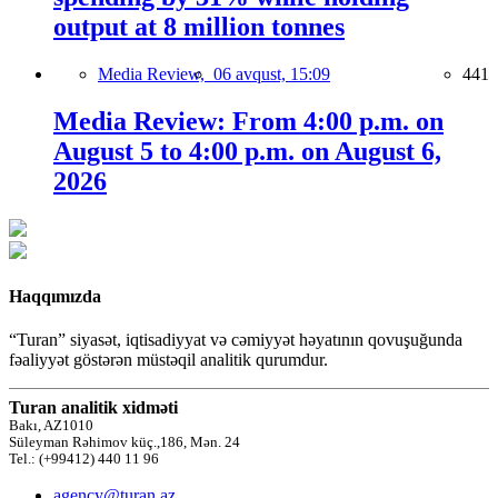
output at 8 million tonnes
Media Review,
06 avqust, 15:09
441
Media Review: From 4:00 p.m. on
August 5 to 4:00 p.m. on August 6,
2026
Haqqımızda
“Turan” siyasət, iqtisadiyyat və cəmiyyət həyatının qovuşuğunda
fəaliyyət göstərən müstəqil analitik qurumdur.
Turan analitik xidməti
Bakı, AZ1010
Süleyman Rəhimov küç.,186, Mən. 24
Tel.: (+99412) 440 11 96
agency@turan.az