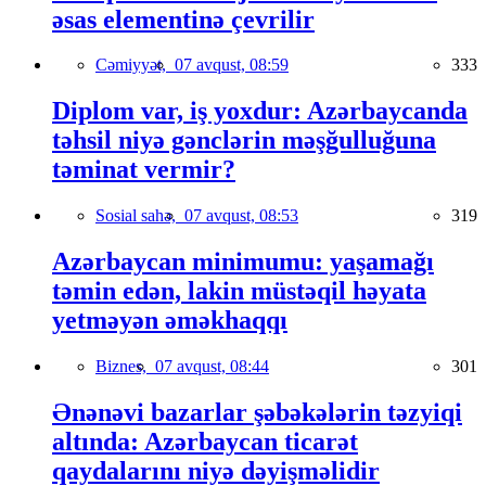
əsas elementinə çevrilir
Cəmiyyət,
07 avqust, 08:59
333
Diplom var, iş yoxdur: Azərbaycanda
təhsil niyə gənclərin məşğulluğuna
təminat vermir?
Sosial sahə,
07 avqust, 08:53
319
Azərbaycan minimumu: yaşamağı
təmin edən, lakin müstəqil həyata
yetməyən əməkhaqqı
Biznes,
07 avqust, 08:44
301
Ənənəvi bazarlar şəbəkələrin təzyiqi
altında: Azərbaycan ticarət
qaydalarını niyə dəyişməlidir