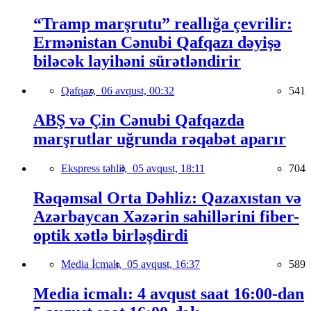
“Tramp marşrutu” reallığa çevrilir:
Ermənistan Cənubi Qafqazı dəyişə
biləcək layihəni sürətləndirir
Qafqaz,
06 avqust, 00:32
541
ABŞ və Çin Cənubi Qafqazda
marşrutlar uğrunda rəqabət aparır
Ekspress təhlil,
05 avqust, 18:11
704
Rəqəmsal Orta Dəhliz: Qazaxıstan və
Azərbaycan Xəzərin sahillərini fiber-
optik xətlə birləşdirdi
Media İcmalı,
05 avqust, 16:37
589
Media icmalı: 4 avqust saat 16:00-dan