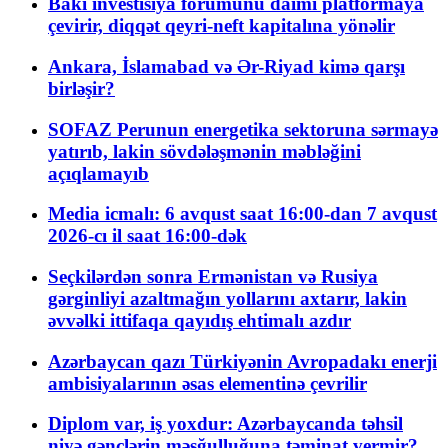
Bakı investisiya forumunu daimi platformaya
çevirir, diqqət qeyri-neft kapitalına yönəlir
Ankara, İslamabad və Ər-Riyad kimə qarşı
birləşir?
SOFAZ Perunun energetika sektoruna sərmayə
yatırıb, lakin sövdələşmənin məbləğini
açıqlamayıb
Media icmalı: 6 avqust saat 16:00-dan 7 avqust
2026-cı il saat 16:00-dək
Seçkilərdən sonra Ermənistan və Rusiya
gərginliyi azaltmağın yollarını axtarır, lakin
əvvəlki ittifaqa qayıdış ehtimalı azdır
Azərbaycan qazı Türkiyənin Avropadakı enerji
ambisiyalarının əsas elementinə çevrilir
Diplom var, iş yoxdur: Azərbaycanda təhsil
niyə gənclərin məşğulluğuna təminat vermir?