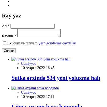
Rəy yaz
Ad *
Rəyiniz *
Oxudum və razıyam
Şərh göndərmə qaydaları
Göndər
Cəmiyyət
10 Avqust 2022 16:45
Sutka ərzində 534 yeni yoluxma halı
Cəmiyyət
10 Avqust 2022 17:11
Cümə axşamı hava haqqında