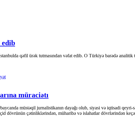
 edib
tanbulda qəfil ürək tutmasından vəfat edib. O Türkiyə barədə analitik təfə
yət
arına müraciətı
ycanda müstəqil jurnalistikanın dayağı olub, siyasi və iqtisadi qeyri-sa
keçid dövrünün çətinliklərindən, müharibə və islahatlar dövrlərindən keç