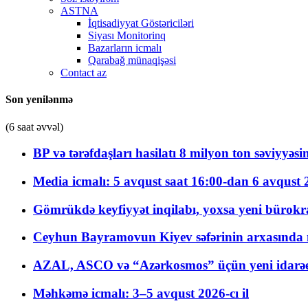
ASTNA
İqtisadiyyat Göstəriciləri
Siyası Monitorinq
Bazarların icmalı
Qarabağ münaqişəsi
Contact az
Son yenilənmə
(6 saat əvvəl)
BP və tərəfdaşları hasilatı 8 milyon ton səviyyəs
Media icmalı: 5 avqust saat 16:00-dan 6 avqust 2
Gömrükdə keyfiyyət inqilabı, yoxsa yeni bürokr
Ceyhun Bayramovun Kiyev səfərinin arxasında 
AZAL, ASCO və “Azərkosmos” üçün yeni idarəetm
Məhkəmə icmalı: 3–5 avqust 2026-cı il