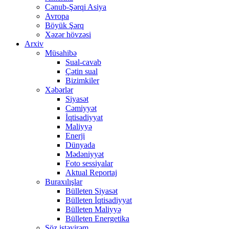
Cənub-Şərqi Asiya
Avropa
Böyük Şərq
Xəzər hövzəsi
Arxiv
Müsahibə
Sual-cavab
Çətin sual
Bizimkiler
Xəbərlər
Siyasət
Cəmiyyət
İqtisadiyyat
Maliyyə
Enerji
Dünyada
Mədəniyyət
Foto sessiyalar
Aktual Reportaj
Buraxılışlar
Bülleten Siyasət
Bülleten İqtisadiyyat
Bülleten Maliyyə
Bülleten Energetika
Söz istəyirəm