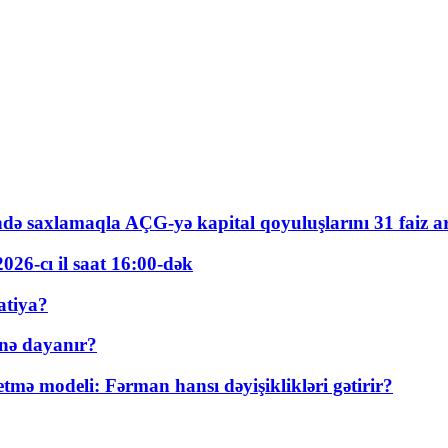
ində saxlamaqla AÇG-yə kapital qoyuluşlarını 31 faiz ar
026-cı il saat 16:00-dək
atiya?
nə dayanır?
ə modeli: Fərman hansı dəyişiklikləri gətirir?