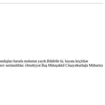
andıqları barədə məlumat yayıb.Bildirilir ki, həyata keçirilən
ımov saxlanılıblar. Əməliyyat Baş Mütəşəkkil Cinayətkarlıqla Mübarizə