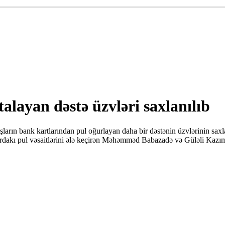
talayan dəstə üzvləri saxlanılıb
aşların bank kartlarından pul oğurlayan daha bir dəstənin üzvlərinin saxl
rtlardakı pul vəsaitlərini ələ keçirən Məhəmməd Babazadə və Güləli Kaz