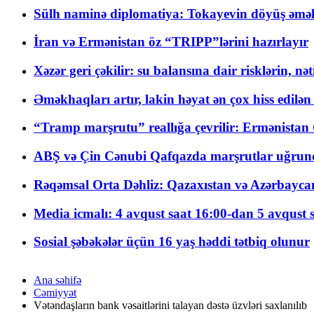
Sülh naminə diplomatiya: Tokayevin döyüş əməli
İran və Ermənistan öz “TRIPP”lərini hazırlayır
Xəzər geri çəkilir: su balansına dair risklərin, nə
Əməkhaqları artır, lakin həyat ən çox hiss edilən
“Tramp marşrutu” reallığa çevrilir: Ermənistan C
ABŞ və Çin Cənubi Qafqazda marşrutlar uğrund
Rəqəmsal Orta Dəhliz: Qazaxıstan və Azərbaycan Xə
Media icmalı: 4 avqust saat 16:00-dan 5 avqust 
Sosial şəbəkələr üçün 16 yaş həddi tətbiq olunur
Ana səhifə
Cəmiyyət
Vətəndaşların bank vəsaitlərini talayan dəstə üzvləri saxlanılıb