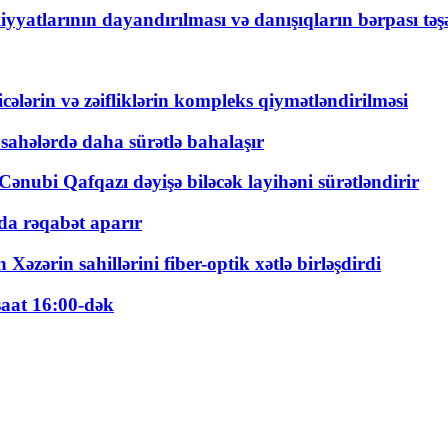
yyatlarının dayandırılması və danışıqların bərpası tə
ticələrin və zəifliklərin kompleks qiymətləndirilməsi
 sahələrdə daha sürətlə bahalaşır
ənubi Qafqazı dəyişə biləcək layihəni sürətləndirir
a rəqabət aparır
zərin sahillərini fiber-optik xətlə birləşdirdi
saat 16:00-dək