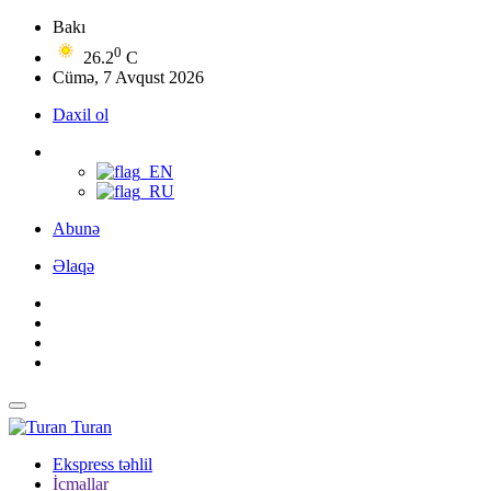
Bakı
0
26.2
C
Cümə, 7 Avqust 2026
Daxil ol
Abunə
Əlaqə
Turan
Ekspress təhlil
İcmallar