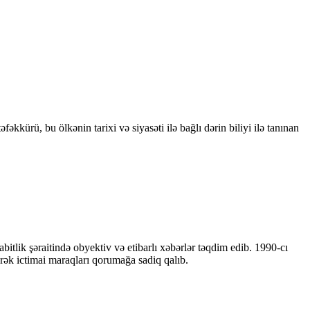
kkürü, bu ölkənin tarixi və siyasəti ilə bağlı dərin biliyi ilə tanınan
bitlik şəraitində obyektiv və etibarlı xəbərlər təqdim edib. 1990-cı
ərək ictimai maraqları qorumağa sadiq qalıb.