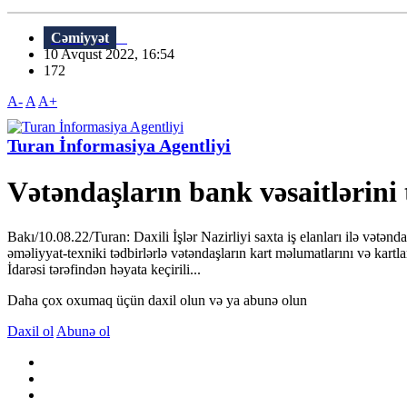
Cəmiyyət
10 Avqust 2022, 16:54
172
A-
A
A+
Turan İnformasiya Agentliyi
Vətəndaşların bank vəsaitlərini 
Bakı/10.08.22/Turan: Daxili İşlər Nazirliyi saxta iş elanları ilə vətənd
əməliyyat-texniki tədbirlərlə vətəndaşların kart məlumatlarını və ka
İdarəsi tərəfindən həyata keçirili...
Daha çox oxumaq üçün daxil olun və ya abunə olun
Daxil ol
Abunə ol