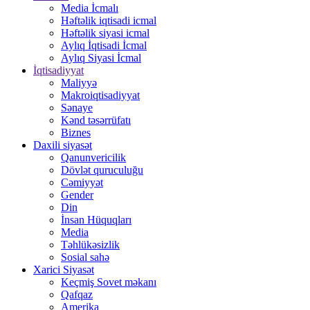
Media İcmalı
Həftəlik iqtisadi icmal
Həftəlik siyasi icmal
Aylıq İqtisadi İcmal
Aylıq Siyasi İcmal
İqtisadiyyat
Maliyyə
Makroiqtisadiyyat
Sənaye
Kənd təsərrüfatı
Biznes
Daxili siyasət
Qanunvericilik
Dövlət quruculuğu
Cəmiyyət
Gender
Din
İnsan Hüquqları
Media
Təhlükəsizlik
Sosial sahə
Xarici Siyasət
Keçmiş Sovet məkanı
Qafqaz
Amerika