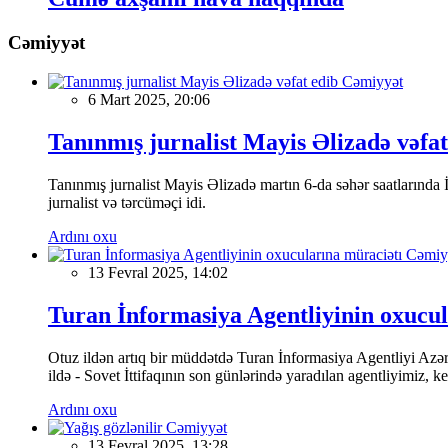
Cəmiyyət
Cəmiyyət
6 Mart 2025, 20:06
Tanınmış jurnalist Mayis Əlizadə vəfat
Tanınmış jurnalist Mayis Əlizadə martın 6-da səhər saatlarında İs
jurnalist və tərcüməçi idi.
Ardını oxu
Cəmiy
13 Fevral 2025, 14:02
Turan İnformasiya Agentliyinin oxucul
Otuz ildən artıq bir müddətdə Turan İnformasiya Agentliyi Azərba
ildə - Sovet İttifaqının son günlərində yaradılan agentliyimiz, 
Ardını oxu
Cəmiyyət
13 Fevral 2025, 13:28