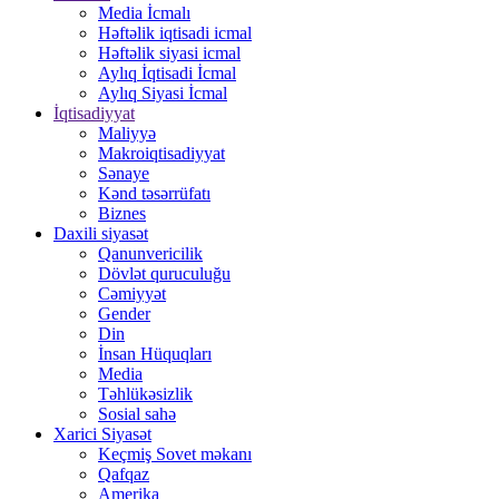
Media İcmalı
Həftəlik iqtisadi icmal
Həftəlik siyasi icmal
Aylıq İqtisadi İcmal
Aylıq Siyasi İcmal
İqtisadiyyat
Maliyyə
Makroiqtisadiyyat
Sənaye
Kənd təsərrüfatı
Biznes
Daxili siyasət
Qanunvericilik
Dövlət quruculuğu
Cəmiyyət
Gender
Din
İnsan Hüquqları
Media
Təhlükəsizlik
Sosial sahə
Xarici Siyasət
Keçmiş Sovet məkanı
Qafqaz
Amerika