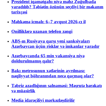
Prezident iqamətgahı niyə məhz Zuğulbada
yaradılıb? Təbiətin özünün seçdiyi bir məkanın
tarixçəsi
Məhkəmə icmalı: 6–7 avqust 2026-cı il
Onilliklərə uzanan telefon zəngi
ABŞ-ın Rusiyaya qarşı yeni sanksiyaları
Azərbaycan üçün risklər və imkanlar yaradır
Azərbaycanda 65 min vakansiya niyə
doldurulmamış qalır?
Bakı metrosunun xətlərinin ayrılması:
nəqliyyat böhranından necə qaçmaq olar?
Təbriz azadlığının salnaməsi: Məşrutə hərəkatı
və müasirlik
Media idarəçiliyi mərkəzləşdirilir