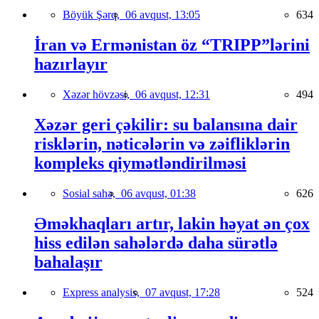
Böyük Şərq,
06 avqust, 13:05
634
İran və Ermənistan öz “TRIPP”lərini
hazırlayır
Xəzər hövzəsi,
06 avqust, 12:31
494
Xəzər geri çəkilir: su balansına dair
risklərin, nəticələrin və zəifliklərin
kompleks qiymətləndirilməsi
Sosial sahə,
06 avqust, 01:38
626
Əməkhaqları artır, lakin həyat ən çox
hiss edilən sahələrdə daha sürətlə
bahalaşır
Express analysis,
07 avqust, 17:28
524