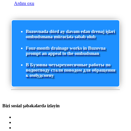
Ardını oxu
Buzovnada dörd ay davam edən drenaj işləri
ombudsmana müraciətə səbəb olub
Four-month drainage works in Buzovna
prompt an appeal to the ombudsman
В Бузовна четырехмесячные работы по
водоотводу стали поводом для обращения
к омбудсмену
Bizi sosial şəbəkələrdə izləyin