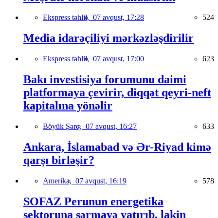
Ekspress təhlil,
07 avqust, 17:28
524
Media idarəçiliyi mərkəzləşdirilir
Ekspress təhlil,
07 avqust, 17:00
623
Bakı investisiya forumunu daimi
platformaya çevirir, diqqət qeyri-neft
kapitalına yönəlir
Böyük Şərq,
07 avqust, 16:27
633
Ankara, İslamabad və Ər-Riyad kimə
qarşı birləşir?
Amerika,
07 avqust, 16:19
578
SOFAZ Perunun energetika
sektoruna sərmayə yatırıb, lakin