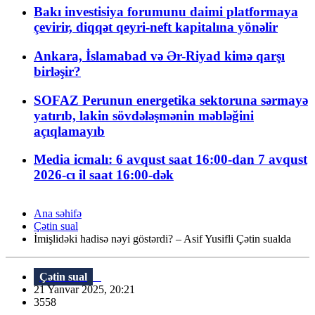
Bakı investisiya forumunu daimi platformaya
çevirir, diqqət qeyri-neft kapitalına yönəlir
Ankara, İslamabad və Ər-Riyad kimə qarşı
birləşir?
SOFAZ Perunun energetika sektoruna sərmayə
yatırıb, lakin sövdələşmənin məbləğini
açıqlamayıb
Media icmalı: 6 avqust saat 16:00-dan 7 avqust
2026-cı il saat 16:00-dək
Ana səhifə
Çətin sual
İmişlidəki hadisə nəyi göstərdi? – Asif Yusifli Çətin sualda
Çətin sual
21 Yanvar 2025, 20:21
3558