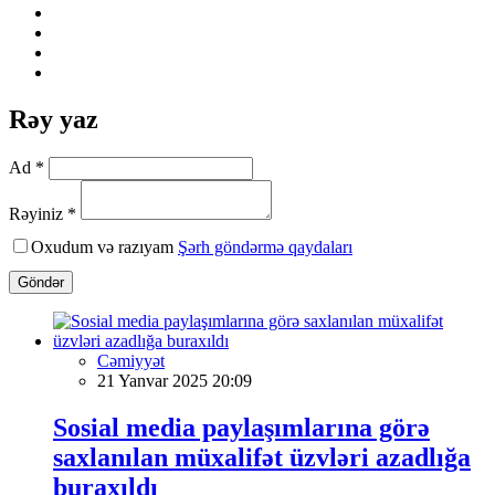
Rəy yaz
Ad *
Rəyiniz *
Oxudum və razıyam
Şərh göndərmə qaydaları
Göndər
Cəmiyyət
21 Yanvar 2025 20:09
Sosial media paylaşımlarına görə
saxlanılan müxalifət üzvləri azadlığa
buraxıldı