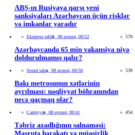
ABŞ-ın Rusiyaya qarşı yeni
sanksiyaları Azərbaycan üçün risklər
və imkanlar yaradır
Ekspress təhlil,
08 avqust, 00:52
570
Azərbaycanda 65 min vakansiya niyə
doldurulmamış qalır?
Sosial sahə,
08 avqust, 00:50
539
Bakı metrosunun xətlərinin
ayrılması: nəqliyyat böhranından
necə qaçmaq olar?
Cəmiyyət,
08 avqust, 00:41
454
Təbriz azadlığının salnaməsi:
Məşrutə hərəkatı və müasirlik