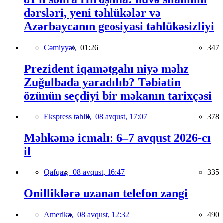
dərsləri, yeni təhlükələr və
Azərbaycanın geosiyasi təhlükəsizliyi
Cəmiyyət,
01:26
347
Prezident iqamətgahı niyə məhz
Zuğulbada yaradılıb? Təbiətin
özünün seçdiyi bir məkanın tarixçəsi
Ekspress təhlil,
08 avqust, 17:07
378
Məhkəmə icmalı: 6–7 avqust 2026-cı
il
Qafqaz,
08 avqust, 16:47
335
Onilliklərə uzanan telefon zəngi
Amerika,
08 avqust, 12:32
490