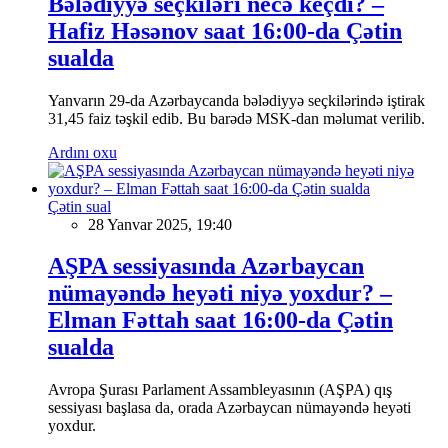
Bələdiyyə seçkiləri necə keçdi? –
Hafiz Həsənov saat 16:00-da Çətin
sualda
Yanvarın 29-da Azərbaycanda bələdiyyə seçkilərində iştirak
31,45 faiz təşkil edib. Bu barədə MSK-dan məlumat verilib.
Ardını oxu
Çətin sual
28 Yanvar 2025, 19:40
AŞPA sessiyasında Azərbaycan
nümayəndə heyəti niyə yoxdur? –
Elman Fəttah saat 16:00-da Çətin
sualda
Avropa Şurası Parlament Assambleyasının (AŞPA) qış
sessiyası başlasa da, orada Azərbaycan nümayəndə heyəti
yoxdur.