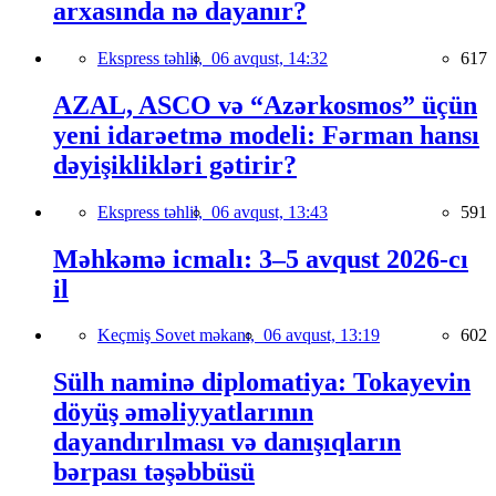
arxasında nə dayanır?
Ekspress təhlil,
06 avqust, 14:32
617
AZAL, ASCO və “Azərkosmos” üçün
yeni idarəetmə modeli: Fərman hansı
dəyişiklikləri gətirir?
Ekspress təhlil,
06 avqust, 13:43
591
Məhkəmə icmalı: 3–5 avqust 2026-cı
il
Keçmiş Sovet məkanı,
06 avqust, 13:19
602
Sülh naminə diplomatiya: Tokayevin
döyüş əməliyyatlarının
dayandırılması və danışıqların
bərpası təşəbbüsü