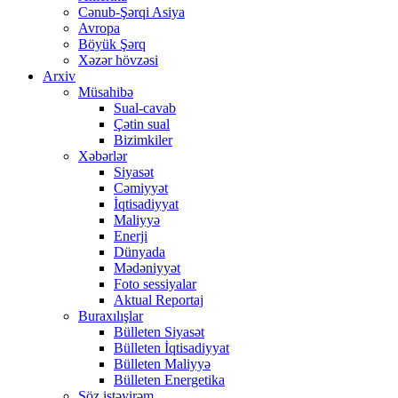
Cənub-Şərqi Asiya
Avropa
Böyük Şərq
Xəzər hövzəsi
Arxiv
Müsahibə
Sual-cavab
Çətin sual
Bizimkiler
Xəbərlər
Siyasət
Cəmiyyət
İqtisadiyyat
Maliyyə
Enerji
Dünyada
Mədəniyyət
Foto sessiyalar
Aktual Reportaj
Buraxılışlar
Bülleten Siyasət
Bülleten İqtisadiyyat
Bülleten Maliyyə
Bülleten Energetika
Söz istəyirəm