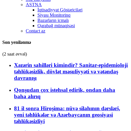
ASTNA
İqtisadiyyat Göstəriciləri
Siyası Monitorinq
Bazarların icmalı
Qarabağ münaqişəsi
Contact az
Son yenilənmə
(2 saat əvvəl)
Xəzərin sahilləri kimindir? Sanitar-epidemioloji
təhlükəsizlik, dövlət məsuliyyəti və vətəndaş
davranışı
Qonşudan çox istehsal edirik, ondan daha
baha alırıq
81 il sonra Hiroşima: nüvə silahının dərsləri,
yeni təhlükələr və Azərbaycanın geosiyasi
təhlükəsizliyi