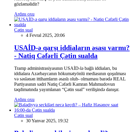
gözləməlidir?
Ardını oxu
Çətin sual
4 Fevral 2025, 20:06
USAİD-ə qarşı iddiaların əsası varmı?
- Natiq Cəfərli Çətin sualda
Tramp administrasiyasının USAİD-lə bağlı iddiaları, bu
iddialara Azərbaycanın hökumətyönlü mediasının qoşulması
və səslənən ittihamların əsaslı olub- olmaması barədə REAL
Partiyasının sədri Natiq Cəfərli Kamran Mahmudovun
təqdimatında yayımlanan “Çətin sual” verilişində danışır.
Ardını oxu
Çətin sual
30 Yanvar 2025, 19:32