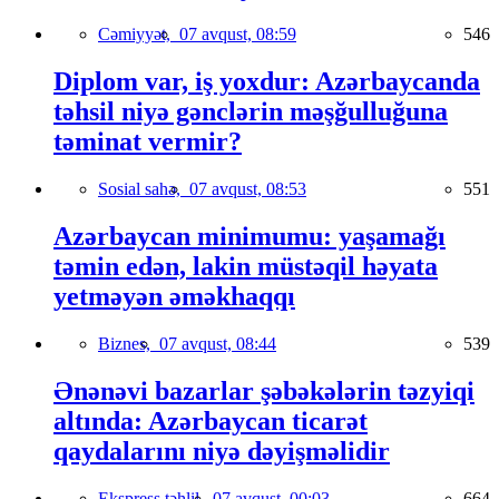
Cəmiyyət,
07 avqust, 08:59
546
Diplom var, iş yoxdur: Azərbaycanda
təhsil niyə gənclərin məşğulluğuna
təminat vermir?
Sosial sahə,
07 avqust, 08:53
551
Azərbaycan minimumu: yaşamağı
təmin edən, lakin müstəqil həyata
yetməyən əməkhaqqı
Biznes,
07 avqust, 08:44
539
Ənənəvi bazarlar şəbəkələrin təzyiqi
altında: Azərbaycan ticarət
qaydalarını niyə dəyişməlidir
Ekspress təhlil,
07 avqust, 00:03
664