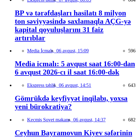
BP və tərəfdaşları hasilatı 8 milyon
ton səviyyəsində saxlamaqla AÇG-yə
kapital qoyuluşlarını 31 faiz
artırıblar
Media İcmalı,
06 avqust, 15:09
596
Media icmalı: 5 avqust saat 16:00-dan
6 avqust 2026-cı il saat 16:00-dək
Ekspress təhlil,
06 avqust, 14:51
643
Gömrükdə keyfiyyət inqilabı, yoxsa
yeni bürokratiya?
Keçmiş Sovet məkanı,
06 avqust, 14:37
682
Ceyhun Bayramovun Kiyev səfərinin