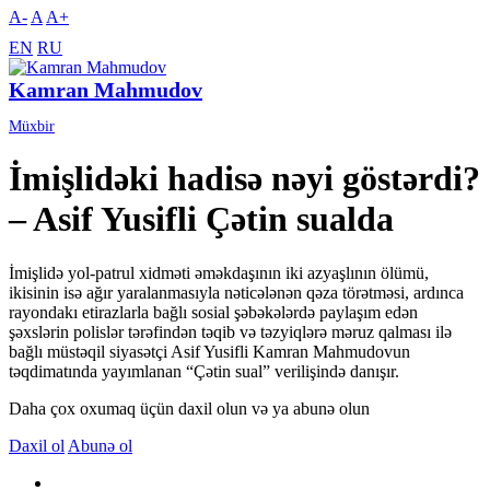
A-
A
A+
EN
RU
Kamran Mahmudov
Müxbir
İmişlidəki hadisə nəyi göstərdi?
– Asif Yusifli Çətin sualda
İmişlidə yol-patrul xidməti əməkdaşının iki azyaşlının ölümü,
ikisinin isə ağır yaralanmasıyla nəticələnən qəza törətməsi, ardınca
rayondakı etirazlarla bağlı sosial şəbəkələrdə paylaşım edən
şəxslərin polislər tərəfindən təqib və təzyiqlərə məruz qalması ilə
bağlı müstəqil siyasətçi Asif Yusifli Kamran Mahmudovun
təqdimatında yayımlanan “Çətin sual” verilişində danışır.
Daha çox oxumaq üçün daxil olun və ya abunə olun
Daxil ol
Abunə ol