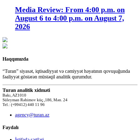
Media Review: From 4:00 p.m. on
August 6 to 4:00 p.m. on August 7,
2026
Haqqımızda
“Turan” siyasət, iqtisadiyyat və cəmiyyət həyatının qovuşuğunda
fəaliyyət göstərən müstəqil analitik qurumdur.
Turan analitik xidməti
Bakı, AZ1010
Süleyman Rəhimov küç.,186, Mən. 24
Tel.: (+99412) 440 11 96
agency@turan.az
Faydalı
İstifadə şərtləri