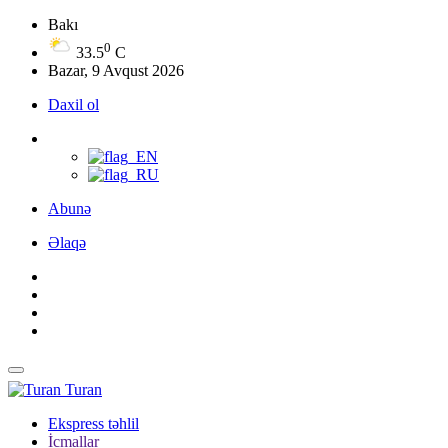
Bakı
0
33.5
C
Bazar, 9 Avqust 2026
Daxil ol
Abunə
Əlaqə
Turan
Ekspress təhlil
İcmallar