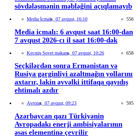
sövdələşmənin məbləğini açıqlamayıb
Media İcmalı,
07 avqust, 16:10
556
Media icmalı: 6 avqust saat 16:00-dan
7 avqust 2026-cı il saat 16:00-dək
Keçmiş Sovet məkanı,
07 avqust, 10:26
658
Seçkilərdən sonra Ermənistan və
Rusiya gərginliyi azaltmağın yollarını
axtarır, lakin əvvəlki ittifaqa qayıdış
ehtimalı azdır
Avropa,
07 avqust, 09:23
595
Azərbaycan qazı Türkiyənin
Avropadakı enerji ambisiyalarının
əsas elementinə çevrilir