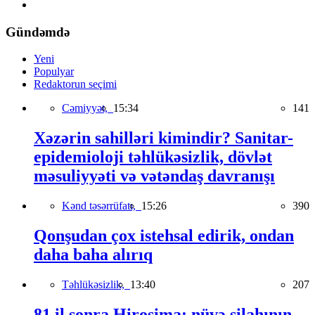
Gündəmdə
Yeni
Populyar
Redaktorun seçimi
Cəmiyyət,
15:34
141
Xəzərin sahilləri kimindir? Sanitar-
epidemioloji təhlükəsizlik, dövlət
məsuliyyəti və vətəndaş davranışı
Kənd təsərrüfatı,
15:26
390
Qonşudan çox istehsal edirik, ondan
daha baha alırıq
Təhlükəsizlik,
13:40
207
81 il sonra Hiroşima: nüvə silahının