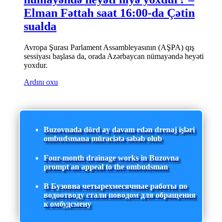
Elman Fəttah saat 16:00-da Çətin
sualda
Avropa Şurası Parlament Assambleyasının (AŞPA) qış
sessiyası başlasa da, orada Azərbaycan nümayəndə heyəti
yoxdur.
Ardını oxu
Buzovnada dörd ay davam edən drenaj işləri
ombudsmana müraciətə səbəb olub
Four-month drainage works in Buzovna
prompt an appeal to the ombudsman
В Бузовна четырехмесячные работы по
водоотводу стали поводом для обращения
к омбудсмену