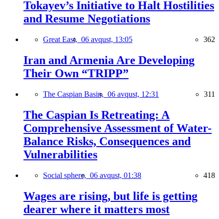
Tokayev’s Initiative to Halt Hostilities
and Resume Negotiations
Great East,
06 avqust, 13:05
362
Iran and Armenia Are Developing
Their Own “TRIPP”
The Caspian Basin,
06 avqust, 12:31
311
The Caspian Is Retreating: A
Comprehensive Assessment of Water-
Balance Risks, Consequences and
Vulnerabilities
Social sphere,
06 avqust, 01:38
418
Wages are rising, but life is getting
dearer where it matters most