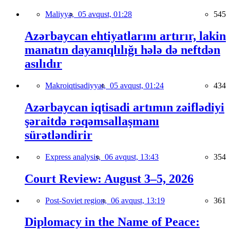
Maliyyə,
05 avqust, 01:28
545
Azərbaycan ehtiyatlarını artırır, lakin
manatın dayanıqlılığı hələ də neftdən
asılıdır
Makroiqtisadiyyat,
05 avqust, 01:24
434
Azərbaycan iqtisadi artımın zəiflədiyi
şəraitdə rəqəmsallaşmanı
sürətləndirir
Express analysis,
06 avqust, 13:43
354
Court Review: August 3–5, 2026
Post-Soviet region,
06 avqust, 13:19
361
Diplomacy in the Name of Peace: