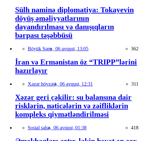
Sülh naminə diplomatiya: Tokayevin
döyüş əməliyyatlarının
dayandırılması və danışıqların
bərpası təşəbbüsü
Böyük Şərq,
06 avqust, 13:05
362
İran və Ermənistan öz “TRIPP”lərini
hazırlayır
Xəzər hövzəsi,
06 avqust, 12:31
311
Xəzər geri çəkilir: su balansına dair
risklərin, nəticələrin və zəifliklərin
kompleks qiymətləndirilməsi
Sosial sahə,
06 avqust, 01:38
418
Əməkhaqları artır, lakin həyat ən çox