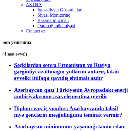
ASTNA
İqtisadiyyat Göstəriciləri
Siyası Monitorinq
Bazarların icmalı
Qarabağ münaqişəsi
Contact az
Son yenilənmə
(4 saat əvvəl)
Seçkilərdən sonra Ermənistan və Rusiya
gərginliyi azaltmağın yollarını axtarır, lakin
əvvəlki ittifaqa qayıdış ehtimalı azdır
Azərbaycan qazı Türkiyənin Avropadakı enerji
ambisiyalarının əsas elementinə çevrilir
Diplom var, iş yoxdur: Azərbaycanda təhsil
niyə gənclərin məşğulluğuna təminat vermir?
Azərbaycan minimumu: yaşamağı təmin edən,