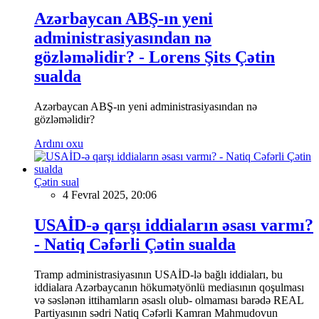
Azərbaycan ABŞ-ın yeni
administrasiyasından nə
gözləməlidir? - Lorens Şits Çətin
sualda
Azərbaycan ABŞ-ın yeni administrasiyasından nə
gözləməlidir?
Ardını oxu
Çətin sual
4 Fevral 2025, 20:06
USAİD-ə qarşı iddiaların əsası varmı?
- Natiq Cəfərli Çətin sualda
Tramp administrasiyasının USAİD-lə bağlı iddiaları, bu
iddialara Azərbaycanın hökumətyönlü mediasının qoşulması
və səslənən ittihamların əsaslı olub- olmaması barədə REAL
Partiyasının sədri Natiq Cəfərli Kamran Mahmudovun