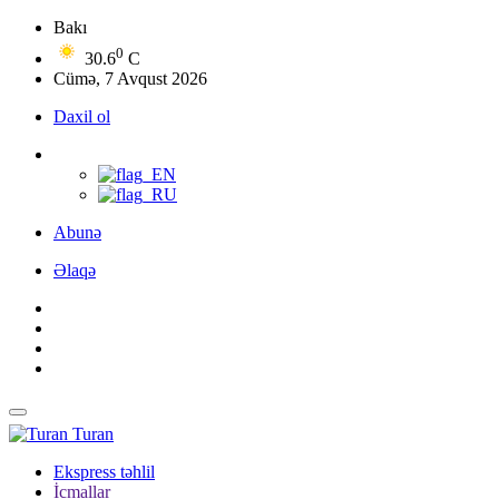
Bakı
0
30.6
C
Cümə, 7 Avqust 2026
Daxil ol
Abunə
Əlaqə
Turan
Ekspress təhlil
İcmallar