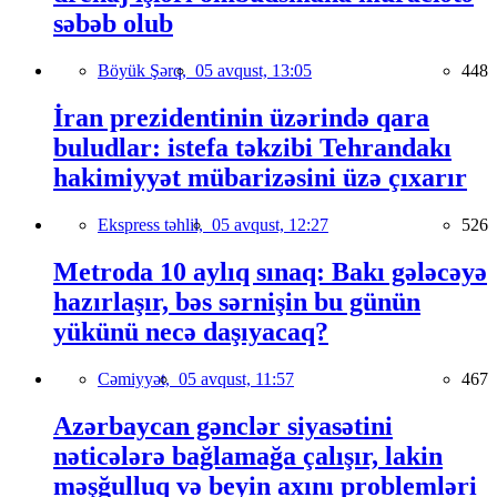
səbəb olub
Böyük Şərq,
05 avqust, 13:05
448
İran prezidentinin üzərində qara
buludlar: istefa təkzibi Tehrandakı
hakimiyyət mübarizəsini üzə çıxarır
Ekspress təhlil,
05 avqust, 12:27
526
Metroda 10 aylıq sınaq: Bakı gələcəyə
hazırlaşır, bəs sərnişin bu günün
yükünü necə daşıyacaq?
Cəmiyyət,
05 avqust, 11:57
467
Azərbaycan gənclər siyasətini
nəticələrə bağlamağa çalışır, lakin
məşğulluq və beyin axını problemləri