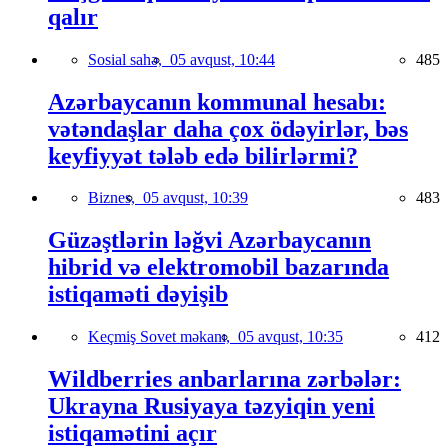
qalır
Sosial sahə,
05 avqust, 10:44
485
Azərbaycanın kommunal hesabı:
vətəndaşlar daha çox ödəyirlər, bəs
keyfiyyət tələb edə bilirlərmi?
Biznes,
05 avqust, 10:39
483
Güzəştlərin ləğvi Azərbaycanın
hibrid və elektromobil bazarında
istiqaməti dəyişib
Keçmiş Sovet məkanı,
05 avqust, 10:35
412
Wildberries anbarlarına zərbələr:
Ukrayna Rusiyaya təzyiqin yeni
istiqamətini açır