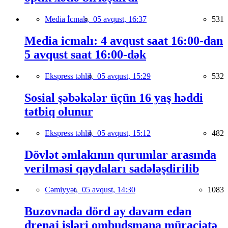
Media İcmalı,
05 avqust, 16:37
531
Media icmalı: 4 avqust saat 16:00-dan
5 avqust saat 16:00-dək
Ekspress təhlil,
05 avqust, 15:29
532
Sosial şəbəkələr üçün 16 yaş həddi
tətbiq olunur
Ekspress təhlil,
05 avqust, 15:12
482
Dövlət əmlakının qurumlar arasında
verilməsi qaydaları sadələşdirilib
Cəmiyyət,
05 avqust, 14:30
1083
Buzovnada dörd ay davam edən
drenaj işləri ombudsmana müraciətə