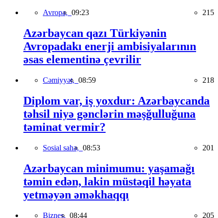
Avropa,
09:23
215
Azərbaycan qazı Türkiyənin
Avropadakı enerji ambisiyalarının
əsas elementinə çevrilir
Cəmiyyət,
08:59
218
Diplom var, iş yoxdur: Azərbaycanda
təhsil niyə gənclərin məşğulluğuna
təminat vermir?
Sosial sahə,
08:53
201
Azərbaycan minimumu: yaşamağı
təmin edən, lakin müstəqil həyata
yetməyən əməkhaqqı
Biznes,
08:44
205