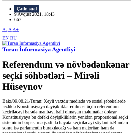
Çətin sual
9 Avqust 2021, 18:43
667
A-
A
A+
EN
RU
Turan İnformasiya Agentliyi
Referendum və növbədənkənar
seçki söhbətləri – Mirəli
Hüseynov
Bakı/09.08.21/Turan: Xeyli vaxtdır mediada və sosial şəbəkələrdə
tezliklə Konstitusiyaya dəyişikliklər edilməsi üçün referendum
keçiriləcəyi barədə mənbəyi bəlli olmayan məlumatlar dolaşır.
Konstitusiyaya bu dəfəki dəyişikliklərin yenidən proporsional seçki
sisteminin bərpası məqsədi ilə həyata keçiriləcəyi söylənilir.Bundan
sonra isə parlamentin buraxılacağı və həm majoritar, həm də