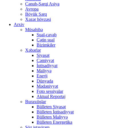
Cənub-Şərqi Asiya
Avropa
Böyük Şərq
Xəzər hövzəsi
Arxiv
Müsahibə
Sual-cavab
Çətin sual
Bizimkiler
Xəbərlər
Siyasət
Cəmiyyət
İqtisadiyyat
Maliyyə
Enerji
Dünyada
Mədəniyyət
Foto sessiyalar
Aktual Reportaj
Buraxılışlar
Bülleten Siyasət
Bülleten İqtisadiyyat
Bülleten Maliyyə
Bülleten Energetika
Söz istəyirəm