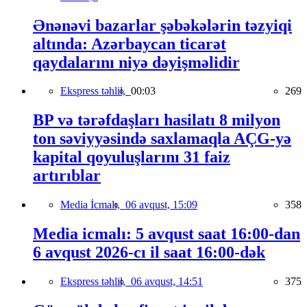
Ənənəvi bazarlar şəbəkələrin təzyiqi
altında: Azərbaycan ticarət
qaydalarını niyə dəyişməlidir
Ekspress təhlil,
00:03
269
BP və tərəfdaşları hasilatı 8 milyon
ton səviyyəsində saxlamaqla AÇG-yə
kapital qoyuluşlarını 31 faiz
artırıblar
Media İcmalı,
06 avqust, 15:09
358
Media icmalı: 5 avqust saat 16:00-dan
6 avqust 2026-cı il saat 16:00-dək
Ekspress təhlil,
06 avqust, 14:51
375