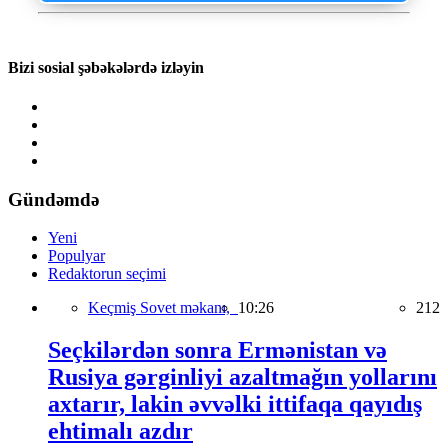
Bizi sosial şəbəkələrdə izləyin
Gündəmdə
Yeni
Populyar
Redaktorun seçimi
Keçmiş Sovet məkanı,
10:26
212
Seçkilərdən sonra Ermənistan və
Rusiya gərginliyi azaltmağın yollarını
axtarır, lakin əvvəlki ittifaqa qayıdış
ehtimalı azdır