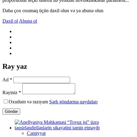
proporsional seçki sistemi ilə yenidən növbədənkənar parlament...
Daha çox oxumaq üçün daxil olun və ya abunə olun
Daxil ol
Abunə ol
Rəy yaz
Ad *
Rəyiniz *
Oxudum və razıyam
Şərh göndərmə qaydaları
Göndər
Cəmiyyət