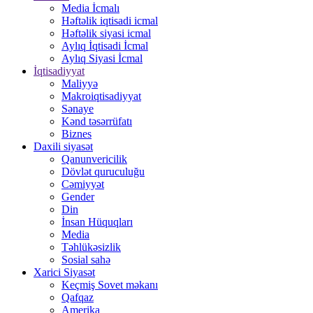
Media İcmalı
Həftəlik iqtisadi icmal
Həftəlik siyasi icmal
Aylıq İqtisadi İcmal
Aylıq Siyasi İcmal
İqtisadiyyat
Maliyyə
Makroiqtisadiyyat
Sənaye
Kənd təsərrüfatı
Biznes
Daxili siyasət
Qanunvericilik
Dövlət quruculuğu
Cəmiyyət
Gender
Din
İnsan Hüquqları
Media
Təhlükəsizlik
Sosial sahə
Xarici Siyasət
Keçmiş Sovet məkanı
Qafqaz
Amerika