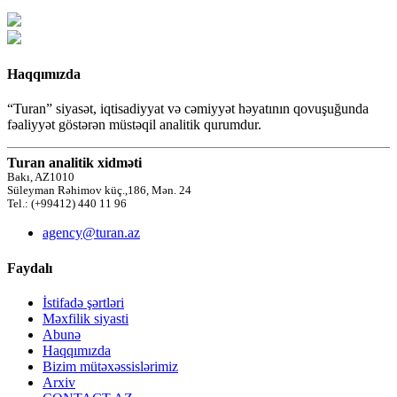
Haqqımızda
“Turan” siyasət, iqtisadiyyat və cəmiyyət həyatının qovuşuğunda
fəaliyyət göstərən müstəqil analitik qurumdur.
Turan analitik xidməti
Bakı, AZ1010
Süleyman Rəhimov küç.,186, Mən. 24
Tel.: (+99412) 440 11 96
agency@turan.az
Faydalı
İstifadə şərtləri
Məxfilik siyasti
Abunə
Haqqımızda
Bizim mütəxəssislərimiz
Arxiv