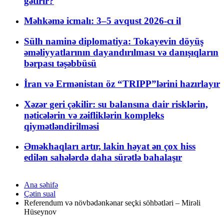
gətirir?
Məhkəmə icmalı: 3–5 avqust 2026-cı il
Sülh naminə diplomatiya: Tokayevin döyüş
əməliyyatlarının dayandırılması və danışıqların
bərpası təşəbbüsü
İran və Ermənistan öz “TRIPP”lərini hazırlayır
Xəzər geri çəkilir: su balansına dair risklərin,
nəticələrin və zəifliklərin kompleks
qiymətləndirilməsi
Əməkhaqları artır, lakin həyat ən çox hiss
edilən sahələrdə daha sürətlə bahalaşır
Ana səhifə
Çətin sual
Referendum və növbədənkənar seçki söhbətləri – Mirəli
Hüseynov