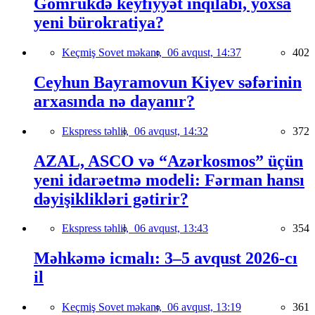
Gömrükdə keyfiyyət inqilabı, yoxsa
yeni bürokratiya?
Keçmiş Sovet məkanı,
06 avqust, 14:37
402
Ceyhun Bayramovun Kiyev səfərinin
arxasında nə dayanır?
Ekspress təhlil,
06 avqust, 14:32
372
AZAL, ASCO və “Azərkosmos” üçün
yeni idarəetmə modeli: Fərman hansı
dəyişiklikləri gətirir?
Ekspress təhlil,
06 avqust, 13:43
354
Məhkəmə icmalı: 3–5 avqust 2026-cı
il
Keçmiş Sovet məkanı,
06 avqust, 13:19
361