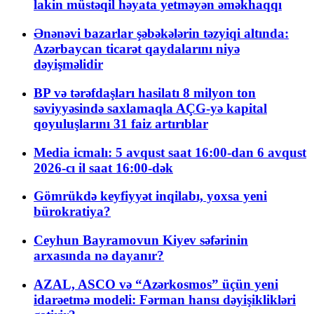
lakin müstəqil həyata yetməyən əməkhaqqı
Ənənəvi bazarlar şəbəkələrin təzyiqi altında:
Azərbaycan ticarət qaydalarını niyə
dəyişməlidir
BP və tərəfdaşları hasilatı 8 milyon ton
səviyyəsində saxlamaqla AÇG-yə kapital
qoyuluşlarını 31 faiz artırıblar
Media icmalı: 5 avqust saat 16:00-dan 6 avqust
2026-cı il saat 16:00-dək
Gömrükdə keyfiyyət inqilabı, yoxsa yeni
bürokratiya?
Ceyhun Bayramovun Kiyev səfərinin
arxasında nə dayanır?
AZAL, ASCO və “Azərkosmos” üçün yeni
idarəetmə modeli: Fərman hansı dəyişiklikləri