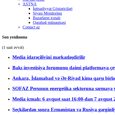
ASTNA
İqtisadiyyat Göstəriciləri
Siyası Monitorinq
Bazarların icmalı
Qarabağ münaqişəsi
Contact az
Son yenilənmə
(1 saat əvvəl)
Media idarəçiliyini mərkəzləşdirilir
Bakı investisiya forumunu daimi platformaya çevi
Ankara, İslamabad və Ər-Riyad kimə qarşı birlə
SOFAZ Perunun energetika sektoruna sərmayə ya
Media icmalı: 6 avqust saat 16:00-dan 7 avqust 2
Seçkilərdən sonra Ermənistan və Rusiya gərginliyi