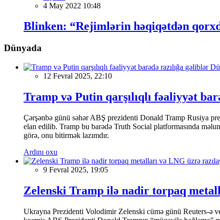
4 May 2022 10:48
Blinken: “Rejimlərin həqiqətdən qorxd
Dünyada
Dü
12 Fevral 2025, 22:10
Tramp və Putin qarşılıqlı fəaliyyət bar
Çərşənbə günü səhər ABŞ prezidenti Donald Tramp Rusiya prezi
elan edilib. Tramp bu barədə Truth Social platformasında məluma
görə, onu bitirmək lazımdır.
Ardını oxu
9 Fevral 2025, 19:05
Zelenski Tramp ilə nadir torpaq metal
Ukrayna Prezidenti Volodimir Zelenski cümə günü Reuters-ə verdi