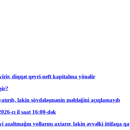
rir, diqqət qeyri-neft kapitalına yönəlir
şir?
tırıb, lakin sövdələşmənin məbləğini açıqlamayıb
026-cı il saat 16:00-dək
 azaltmağın yollarını axtarır, lakin əvvəlki ittifaqa qa