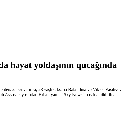
yda həyat yoldaşının qucağında
.Reuters xəbər verir ki, 23 yaşlı Oksana Balandina və Viktor Vasiliyev
b Assosiasiyasından Britaniyanın “Sky News” nəşrinə bildiriblər.