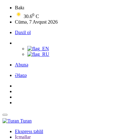
Bakı
0
30.6
C
Cümə, 7 Avqust 2026
Daxil ol
Abunə
Əlaqə
Turan
Ekspress təhlil
İcmallar