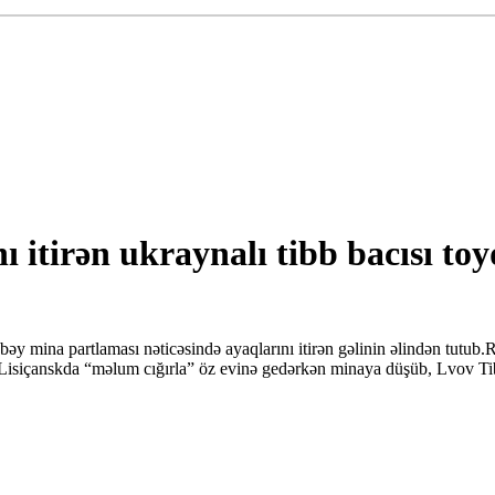
ı itirən ukraynalı tibb bacısı to
 bəy mina partlaması nəticəsində ayaqlarını itirən gəlinin əlindən tutub
 Lisiçanskda “məlum cığırla” öz evinə gedərkən minaya düşüb, Lvov Tib