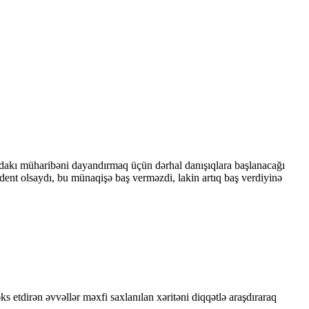
dakı müharibəni dayandırmaq üçün dərhal danışıqlara başlanacağı
dent olsaydı, bu münaqişə baş verməzdi, lakin artıq baş verdiyinə
 etdirən əvvəllər məxfi saxlanılan xəritəni diqqətlə araşdıraraq