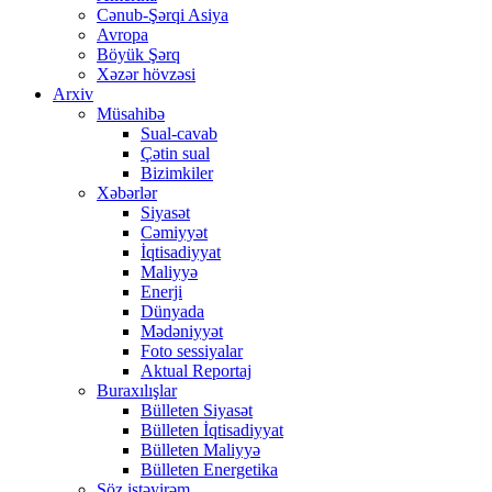
Cənub-Şərqi Asiya
Avropa
Böyük Şərq
Xəzər hövzəsi
Arxiv
Müsahibə
Sual-cavab
Çətin sual
Bizimkiler
Xəbərlər
Siyasət
Cəmiyyət
İqtisadiyyat
Maliyyə
Enerji
Dünyada
Mədəniyyət
Foto sessiyalar
Aktual Reportaj
Buraxılışlar
Bülleten Siyasət
Bülleten İqtisadiyyat
Bülleten Maliyyə
Bülleten Energetika
Söz istəyirəm