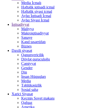
Media İcmalı
Həftəlik iqtisadi icmal
Həftəlik siyasi icmal
Aylıq İqtisadi İcmal
Aylıq Siyasi İcmal
İqtisadiyyat
Maliyyə
Makroiqtisadiyyat
Sənaye
Kənd təsərrüfatı
Biznes
Daxili siyasət
Qanunvericilik
Dövlət quruculuğu
Cəmiyyət
Gender
Din
İnsan Hüquqları
Media
Təhlükəsizlik
Sosial sahə
Xarici Siyasət
Keçmiş Sovet məkanı
Qafqaz
Amerika