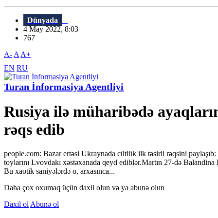
Dünyada
4 May 2022, 8:03
767
A-
A
A+
EN
RU
Turan İnformasiya Agentliyi
Rusiya ilə müharibədə ayaqların
rəqs edib
people.com: Bazar ertəsi Ukraynada cütlük ilk təsirli rəqsini paylaşıb:
toylarını Lvovdakı xəstəxanada qeyd ediblər.Martın 27-də Balandina
Bu xaotik saniyələrdə o, arxasınca...
Daha çox oxumaq üçün daxil olun və ya abunə olun
Daxil ol
Abunə ol