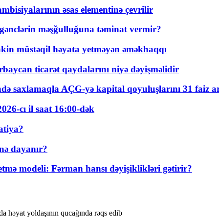
bisiyalarının əsas elementinə çevrilir
 gənclərin məşğulluğuna təminat vermir?
kin müstəqil həyata yetməyən əməkhaqqı
rbaycan ticarət qaydalarını niyə dəyişməlidir
ində saxlamaqla AÇG-yə kapital qoyuluşlarını 31 faiz ar
026-cı il saat 16:00-dək
atiya?
nə dayanır?
ə modeli: Fərman hansı dəyişiklikləri gətirir?
yda həyat yoldaşının qucağında rəqs edib