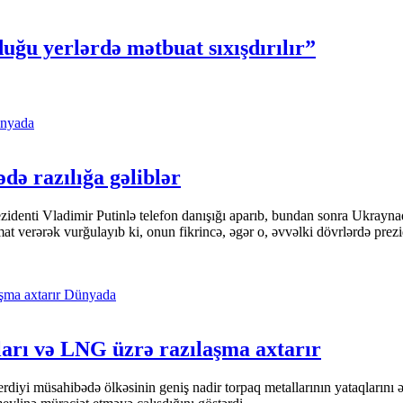
uğu yerlərdə mətbuat sıxışdırılır”
nyada
ədə razılığa gəliblər
denti Vladimir Putinlə telefon danışığı aparıb, bundan sonra Ukrayna
t verərək vurğulayıb ki, onun fikrincə, əgər o, əvvəlki dövrlərdə prezi
Dünyada
ları və LNG üzrə razılaşma axtarır
yi müsahibədə ölkəsinin geniş nadir torpaq metallarının yataqlarını əks