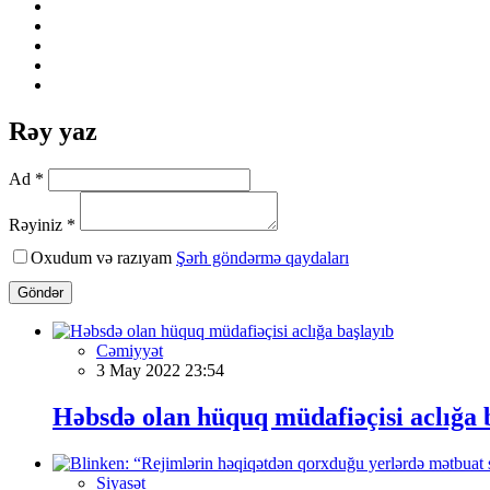
Rəy yaz
Ad *
Rəyiniz *
Oxudum və razıyam
Şərh göndərmə qaydaları
Göndər
Cəmiyyət
3 May 2022 23:54
Həbsdə olan hüquq müdafiəçisi aclığa 
Siyasət