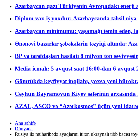
Azərbaycan qazı Türkiyənin Avropadakı enerji am
Diplom var, iş yoxdur: Azərbaycanda təhsil niyə
Azərbaycan minimumu: yaşamağı təmin edən, la
Ənənəvi bazarlar şəbəkələrin təzyiqi altında: Azə
BP və tərəfdaşları hasilatı 8 milyon ton səviyyəs
Media icmalı: 5 avqust saat 16:00-dan 6 avqust 2
Gömrükdə keyfiyyət inqilabı, yoxsa yeni bürokr
Ceyhun Bayramovun Kiyev səfərinin arxasında 
AZAL, ASCO və “Azərkosmos” üçün yeni idarəetm
Ana səhifə
Dünyada
Rusiya ilə müharibədə ayaqlarını itirən ukraynalı tibb bacısı to