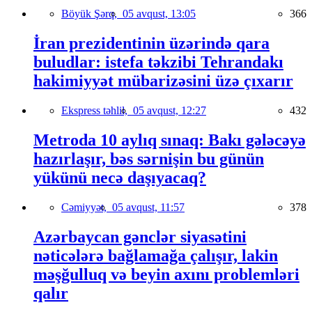
Böyük Şərq,
05 avqust, 13:05
366
İran prezidentinin üzərində qara
buludlar: istefa təkzibi Tehrandakı
hakimiyyət mübarizəsini üzə çıxarır
Ekspress təhlil,
05 avqust, 12:27
432
Metroda 10 aylıq sınaq: Bakı gələcəyə
hazırlaşır, bəs sərnişin bu günün
yükünü necə daşıyacaq?
Cəmiyyət,
05 avqust, 11:57
378
Azərbaycan gənclər siyasətini
nəticələrə bağlamağa çalışır, lakin
məşğulluq və beyin axını problemləri
qalır