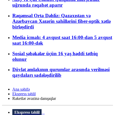
uğrunda rəqabət aparır
Rəqəmsal Orta Dəhliz: Qazaxıstan və
Azərbaycan Xəzərin sahillərini fiber-optik xətlə
birləşdirdi
Media icmalı: 4 avqust saat 16:00-dan 5 avqust
saat 16:00-dək
Sosial şəbəkələr üçün 16 yaş həddi tətbiq
olunur
Dövlət əmlakının qurumlar arasında verilməsi
qaydaları sadələşdirilib
Ana səhifə
Ekspress təhlil
Raketlər əvəzinə danışıqlar
Ekspress təhlil