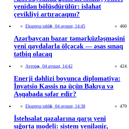
yenidən bölüşdürülür: islahat
çevikliyi artıracaqmı?
Ekspress təhlil,
04 avqust, 14:45
460
Azərbaycan bazar təmərküzləşməsini
yeni qaydalarla ölçəcək — əsas sınaq
tətbiq olacaq
Avropa,
04 avqust, 14:42
424
Enerji dəhlizi boyunca diplomatiya:
İnyatsio Kassis nə üçün Bakıya və
Aşqabada səfər edir?
Ekspress təhlil,
04 avqust, 14:38
479
İstehsalat qəzalarına qarşı yeni
sığorta modeli: sistem yenilənir,