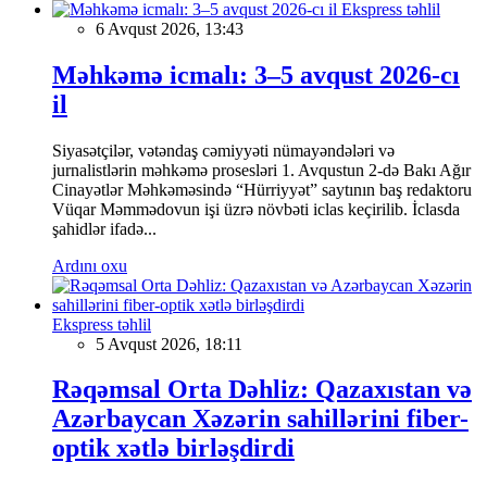
Ekspress təhlil
6 Avqust 2026, 13:43
Məhkəmə icmalı: 3–5 avqust 2026-cı
il
Siyasətçilər, vətəndaş cəmiyyəti nümayəndələri və
jurnalistlərin məhkəmə prosesləri 1. Avqustun 2-də Bakı Ağır
Cinayətlər Məhkəməsində “Hürriyyət” saytının baş redaktoru
Vüqar Məmmədovun işi üzrə növbəti iclas keçirilib. İclasda
şahidlər ifadə...
Ardını oxu
Ekspress təhlil
5 Avqust 2026, 18:11
Rəqəmsal Orta Dəhliz: Qazaxıstan və
Azərbaycan Xəzərin sahillərini fiber-
optik xətlə birləşdirdi