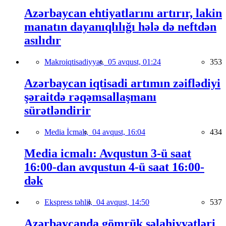
Azərbaycan ehtiyatlarını artırır, lakin
manatın dayanıqlılığı hələ də neftdən
asılıdır
Makroiqtisadiyyat,
05 avqust, 01:24
353
Azərbaycan iqtisadi artımın zəiflədiyi
şəraitdə rəqəmsallaşmanı
sürətləndirir
Media İcmalı,
04 avqust, 16:04
434
Media icmalı: Avqustun 3-ü saat
16:00-dan avqustun 4-ü saat 16:00-
dək
Ekspress təhlil,
04 avqust, 14:50
537
Azərbaycanda gömrük səlahiyyətləri