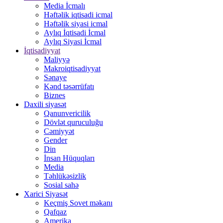
Media İcmalı
Həftəlik iqtisadi icmal
Həftəlik siyasi icmal
Aylıq İqtisadi İcmal
Aylıq Siyasi İcmal
İqtisadiyyat
Maliyyə
Makroiqtisadiyyat
Sənaye
Kənd təsərrüfatı
Biznes
Daxili siyasət
Qanunvericilik
Dövlət quruculuğu
Cəmiyyət
Gender
Din
İnsan Hüquqları
Media
Təhlükəsizlik
Sosial sahə
Xarici Siyasət
Keçmiş Sovet məkanı
Qafqaz
Amerika