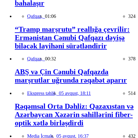
bahalaşır
Qafqaz,
01:06
324
“Tramp marşrutu” reallığa çevrilir:
Ermənistan Cənubi Qafqazı dəyişə
biləcək layihəni sürətləndirir
Qafqaz,
00:32
378
ABŞ və Çin Cənubi Qafqazda
marşrutlar uğrunda rəqabət aparır
Ekspress təhlil,
05 avqust, 18:11
514
Rəqəmsal Orta Dəhliz: Qazaxıstan və
Azərbaycan Xəzərin sahillərini fiber-
optik xətlə birləşdirdi
Media İcmalı,
05 avqust, 16:37
432