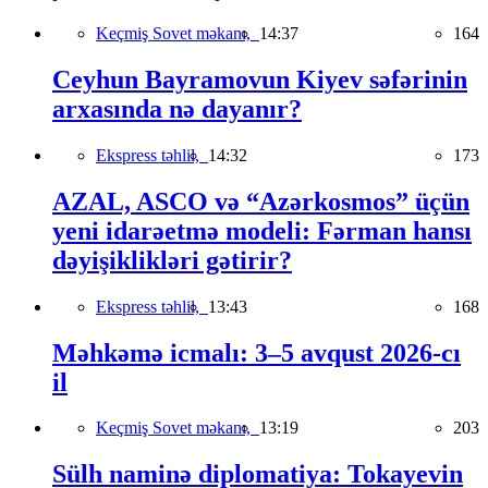
Keçmiş Sovet məkanı,
14:37
164
Ceyhun Bayramovun Kiyev səfərinin
arxasında nə dayanır?
Ekspress təhlil,
14:32
173
AZAL, ASCO və “Azərkosmos” üçün
yeni idarəetmə modeli: Fərman hansı
dəyişiklikləri gətirir?
Ekspress təhlil,
13:43
168
Məhkəmə icmalı: 3–5 avqust 2026-cı
il
Keçmiş Sovet məkanı,
13:19
203
Sülh naminə diplomatiya: Tokayevin