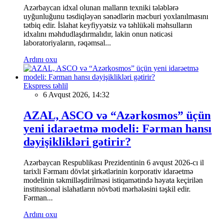
Azərbaycan idxal olunan malların texniki tələblərə
uyğunluğunu təsdiqləyən sənədlərin məcburi yoxlanılmasını
tətbiq edir. İslahat keyfiyyətsiz və təhlükəli məhsulların
idxalını məhdudlaşdırmalıdır, lakin onun nəticəsi
laboratoriyaların, rəqəmsal...
Ardını oxu
Ekspress təhlil
6 Avqust 2026, 14:32
AZAL, ASCO və “Azərkosmos” üçün
yeni idarəetmə modeli: Fərman hansı
dəyişiklikləri gətirir?
Azərbaycan Respublikası Prezidentinin 6 avqust 2026-cı il
tarixli Fərmanı dövlət şirkətlərinin korporativ idarəetmə
modelinin təkmilləşdirilməsi istiqamətində həyata keçirilən
institusional islahatların növbəti mərhələsini təşkil edir.
Fərman...
Ardını oxu