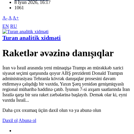
8 İyun 2026, 16:17
1061
A-
A
A+
EN
RU
Turan analitik xidməti
Raketlər əvəzinə danışıqlar
İran və İsrail arasında yeni münaqişə Trampı ən mürəkkəb xarici
siyasət seçimi qarşısında qoyur ABŞ prezidenti Donald Trampın
administrasiyası Tehranla kövrək danışıqlar prosesini davam
etdirməyə çalışdığı bir vaxtda, Yaxın Şərq yenidən genişmiqyaslı
regional müharibə həddinə çatıb. İyunun 7-si axşam saatlarında İran
İsrailə qarşı bir sıra raket zərbələrinə başlayıb. Demək olar ki, eyni
vaxtda İsrail...
Daha çox oxumaq üçün daxil olun və ya abunə olun
Daxil ol
Abunə ol