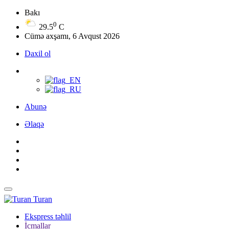
Bakı
0
29.5
C
Cümə axşamı, 6 Avqust 2026
Daxil ol
Abunə
Əlaqə
Turan
Ekspress təhlil
İcmallar