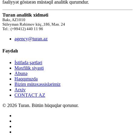
fəaliyyət göstərən müstəqil analitik qurumdur.
Turan analitik xidməti
Bakı, AZ1010
Süleyman Rəhimov küç.,186, Mən. 24
Tel.: (+99412) 440 11 96
agency@turan.az
Faydalı
İstifadə şərtləri
Məxfilik siyasti
Abunə
Haqqımızda
Bizim mütəxəssislərimiz
Arxiv
CONTACT AZ
© 2026 Turan. Bütün hüquqlar qorunur.