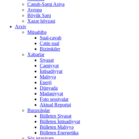
Cənub-Şərqi Asiya
Avropa
Böyük Şərq
Xəzər hövzəsi
Arxiv
Müsahibə
Sual-cavab
Çətin sual
Bizimkiler
Xəbərlər
Siyasət
Cəmiyyət
İqtisadiyyat
Maliyyə
Enerji
Dünyada
Mədəniyyət
Foto sessiyalar
Aktual Reportaj
Buraxılışlar
Bülleten Siyasət
Bülleten İqtisadiyyat
Bülleten Maliyyə
Bülleten Energetika
Söz istəyirəm