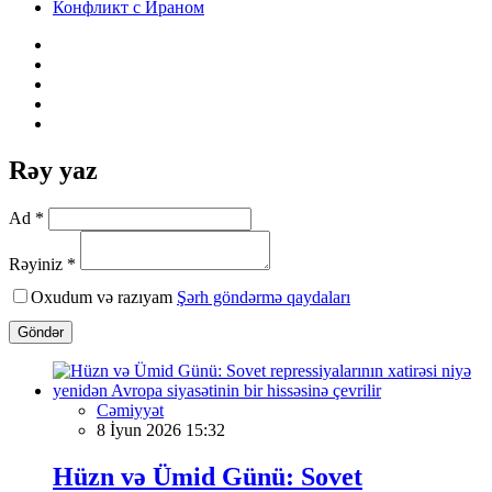
Конфликт с Ираном
Rəy yaz
Ad *
Rəyiniz *
Oxudum və razıyam
Şərh göndərmə qaydaları
Göndər
Cəmiyyət
8 İyun 2026 15:32
Hüzn və Ümid Günü: Sovet