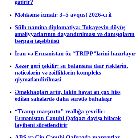
gətirir?
Məhkəmə icmalı: 3–5 avqust 2026-cı il
Sülh naminə diplomatiya: Tokayevin döyüş
əməliyyatlarının dayandırılması və danışıqların
bərpası təşəbbüsü
İran və Ermənistan öz “TRIPP”lərini hazırlayır
Xəzər geri çəkilir: su balansına dair risklərin,
nəticələrin və zəifliklərin kompleks
qiymətləndirilməsi
Əməkhaqları artır, lakin həyat ən çox hiss
edilən sahələrdə daha sürətlə bahalaşır
“Tramp marşrutu” reallığa çevrilir:
Ermənistan Cənubi Qafqazı dəyişə biləcək
layihəni sürətləndirir
ABŞ və Çin Cənubi Qafqazda marşrutlar