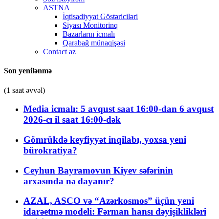
ASTNA
İqtisadiyyat Göstəriciləri
Siyası Monitorinq
Bazarların icmalı
Qarabağ münaqişəsi
Contact az
Son yenilənmə
(1 saat əvvəl)
Media icmalı: 5 avqust saat 16:00-dan 6 avqust
2026-cı il saat 16:00-dək
Gömrükdə keyfiyyət inqilabı, yoxsa yeni
bürokratiya?
Ceyhun Bayramovun Kiyev səfərinin
arxasında nə dayanır?
AZAL, ASCO və “Azərkosmos” üçün yeni
idarəetmə modeli: Fərman hansı dəyişiklikləri