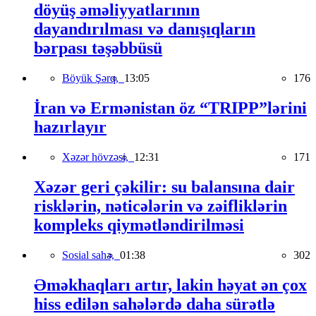
döyüş əməliyyatlarının
dayandırılması və danışıqların
bərpası təşəbbüsü
Böyük Şərq,
13:05
176
İran və Ermənistan öz “TRIPP”lərini
hazırlayır
Xəzər hövzəsi,
12:31
171
Xəzər geri çəkilir: su balansına dair
risklərin, nəticələrin və zəifliklərin
kompleks qiymətləndirilməsi
Sosial sahə,
01:38
302
Əməkhaqları artır, lakin həyat ən çox
hiss edilən sahələrdə daha sürətlə