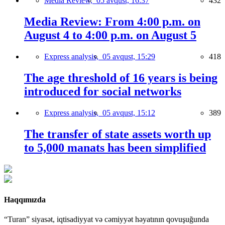
Media Review,
05 avqust, 16:37
432
Media Review: From 4:00 p.m. on
August 4 to 4:00 p.m. on August 5
Express analysis,
05 avqust, 15:29
418
The age threshold of 16 years is being
introduced for social networks
Express analysis,
05 avqust, 15:12
389
The transfer of state assets worth up
to 5,000 manats has been simplified
Haqqımızda
“Turan” siyasət, iqtisadiyyat və cəmiyyət həyatının qovuşuğunda