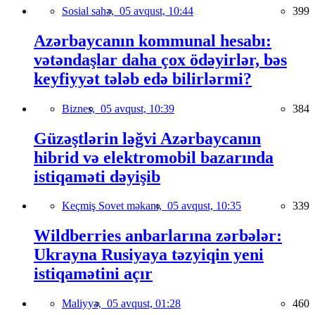
Sosial sahə,
05 avqust, 10:44
399
Azərbaycanın kommunal hesabı:
vətəndaşlar daha çox ödəyirlər, bəs
keyfiyyət tələb edə bilirlərmi?
Biznes,
05 avqust, 10:39
384
Güzəştlərin ləğvi Azərbaycanın
hibrid və elektromobil bazarında
istiqaməti dəyişib
Keçmiş Sovet məkanı,
05 avqust, 10:35
339
Wildberries anbarlarına zərbələr:
Ukrayna Rusiyaya təzyiqin yeni
istiqamətini açır
Maliyyə,
05 avqust, 01:28
460