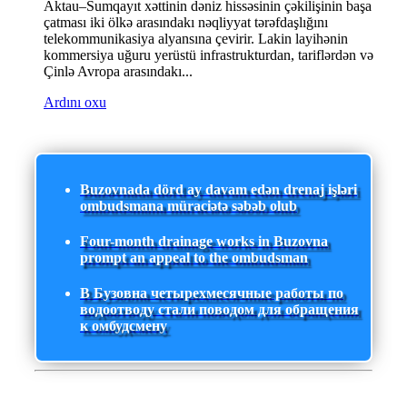
Aktau–Sumqayıt xəttinin dəniz hissəsinin çəkilişinin başa
çatması iki ölkə arasındakı nəqliyyat tərəfdaşlığını
telekommunikasiya alyansına çevirir. Lakin layihənin
kommersiya uğuru yerüstü infrastrukturdan, tariflərdən və
Çinlə Avropa arasındakı...
Ardını oxu
Buzovnada dörd ay davam edən drenaj işləri
ombudsmana müraciətə səbəb olub
Four-month drainage works in Buzovna
prompt an appeal to the ombudsman
В Бузовна четырехмесячные работы по
водоотводу стали поводом для обращения
к омбудсмену