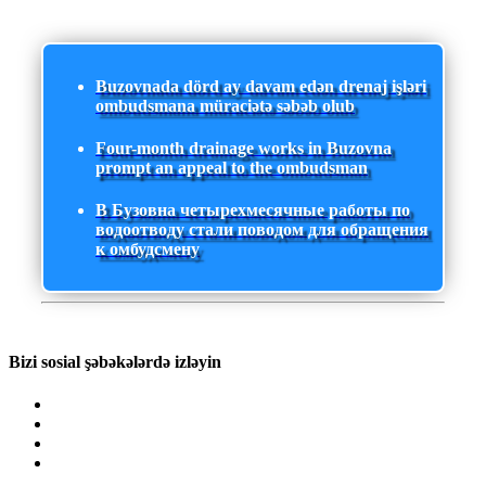
Buzovnada dörd ay davam edən drenaj işləri
ombudsmana müraciətə səbəb olub
Four-month drainage works in Buzovna
prompt an appeal to the ombudsman
В Бузовна четырехмесячные работы по
водоотводу стали поводом для обращения
к омбудсмену
Bizi sosial şəbəkələrdə izləyin