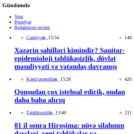
Gündəmdə
Yeni
Populyar
Redaktorun seçimi
Cəmiyyət,
15:34
148
Xəzərin sahilləri kimindir? Sanitar-
epidemioloji təhlükəsizlik, dövlət
məsuliyyəti və vətəndaş davranışı
Kənd təsərrüfatı,
15:26
420
Qonşudan çox istehsal edirik, ondan
daha baha alırıq
Təhlükəsizlik,
13:40
211
81 il sonra Hiroşima: nüvə silahının
dərsləri, yeni təhlükələr və