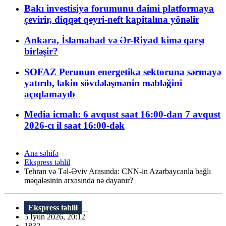
Bakı investisiya forumunu daimi platformaya
çevirir, diqqət qeyri-neft kapitalına yönəlir
Ankara, İslamabad və Ər-Riyad kimə qarşı
birləşir?
SOFAZ Perunun energetika sektoruna sərmayə
yatırıb, lakin sövdələşmənin məbləğini
açıqlamayıb
Media icmalı: 6 avqust saat 16:00-dan 7 avqust
2026-cı il saat 16:00-dək
Ana səhifə
Ekspress təhlil
Tehran və Təl-Əviv Arasında: CNN-in Azərbaycanla bağlı
məqaləsinin arxasında nə dayanır?
Ekspress təhlil
5 İyun 2026, 20:12
1832