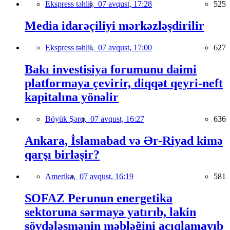
Ekspress təhlil,
07 avqust, 17:28
525
Media idarəçiliyi mərkəzləşdirilir
Ekspress təhlil,
07 avqust, 17:00
627
Bakı investisiya forumunu daimi
platformaya çevirir, diqqət qeyri-neft
kapitalına yönəlir
Böyük Şərq,
07 avqust, 16:27
636
Ankara, İslamabad və Ər-Riyad kimə
qarşı birləşir?
Amerika,
07 avqust, 16:19
581
SOFAZ Perunun energetika
sektoruna sərmayə yatırıb, lakin
sövdələşmənin məbləğini açıqlamayıb