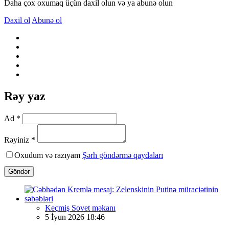
Daha çox oxumaq üçün daxil olun və ya abunə olun
Daxil ol
Abunə ol
Rəy yaz
Ad *
Rəyiniz *
Oxudum və razıyam
Şərh göndərmə qaydaları
Göndər
Keçmiş Sovet məkanı
5 İyun 2026 18:46