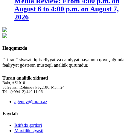
Media Review: From 4:00 p.m. on
August 6 to 4:00 p.m. on August 7,
2026
Haqqımızda
“Turan” siyasət, iqtisadiyyat və cəmiyyət həyatının qovuşuğunda
fəaliyyət göstərən müstəqil analitik qurumdur.
Turan analitik xidməti
Bakı, AZ1010
Süleyman Rəhimov küç.,186, Mən. 24
Tel.: (+99412) 440 11 96
agency@turan.az
Faydalı
İstifadə şərtləri
Məxfilik siyasti