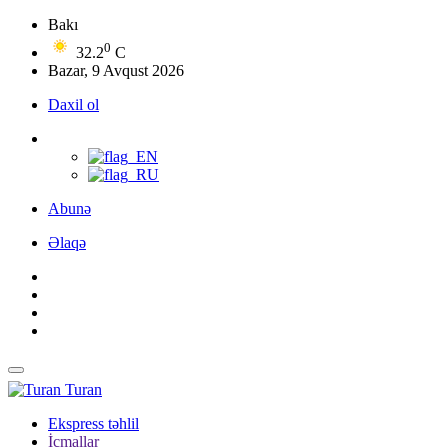
Bakı
0
32.2
C
Bazar, 9 Avqust 2026
Daxil ol
Abunə
Əlaqə
Turan
Ekspress təhlil
İcmallar