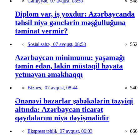
Cəmiyyət,
07 avqust, 08:59
548
Diplom var, iş yoxdur: Azərbaycanda
təhsil niyə gənclərin məşğulluğuna
təminat vermir?
Sosial sahə,
07 avqust, 08:53
552
Azərbaycan minimumu: yaşamağı
təmin edən, lakin müstəqil həyata
yetməyən əməkhaqqı
Biznes,
07 avqust, 08:44
540
Ənənəvi bazarlar şəbəkələrin təzyiqi
altında: Azərbaycan ticarət
qaydalarını niyə dəyişməlidir
Ekspress təhlil,
07 avqust, 00:03
666