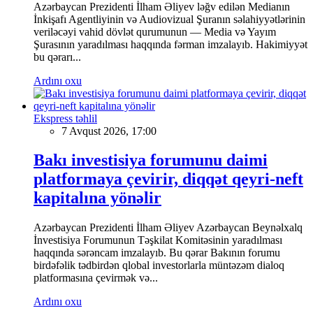
Azərbaycan Prezidenti İlham Əliyev ləğv edilən Medianın
İnkişafı Agentliyinin və Audiovizual Şuranın səlahiyyətlərinin
veriləcəyi vahid dövlət qurumunun — Media və Yayım
Şurasının yaradılması haqqında fərman imzalayıb. Hakimiyyət
bu qərarı...
Ardını oxu
Ekspress təhlil
7 Avqust 2026, 17:00
Bakı investisiya forumunu daimi
platformaya çevirir, diqqət qeyri-neft
kapitalına yönəlir
Azərbaycan Prezidenti İlham Əliyev Azərbaycan Beynəlxalq
İnvestisiya Forumunun Təşkilat Komitəsinin yaradılması
haqqında sərəncam imzalayıb. Bu qərar Bakının forumu
birdəfəlik tədbirdən qlobal investorlarla müntəzəm dialoq
platformasına çevirmək və...
Ardını oxu