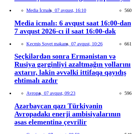
Media İcmalı,
07 avqust, 16:10
560
Media icmalı: 6 avqust saat 16:00-dan
7 avqust 2026-cı il saat 16:00-dək
Keçmiş Sovet məkanı,
07 avqust, 10:26
661
Seçkilərdən sonra Ermənistan və
Rusiya gərginliyi azaltmağın yollarını
axtarır, lakin əvvəlki ittifaqa qayıdış
ehtimalı azdır
Avropa,
07 avqust, 09:23
596
Azərbaycan qazı Türkiyənin
Avropadakı enerji ambisiyalarının
əsas elementinə çevrilir