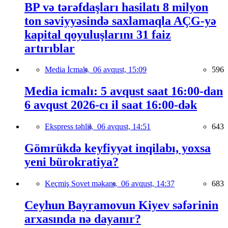
BP və tərəfdaşları hasilatı 8 milyon
ton səviyyəsində saxlamaqla AÇG-yə
kapital qoyuluşlarını 31 faiz
artırıblar
Media İcmalı,
06 avqust, 15:09
596
Media icmalı: 5 avqust saat 16:00-dan
6 avqust 2026-cı il saat 16:00-dək
Ekspress təhlil,
06 avqust, 14:51
643
Gömrükdə keyfiyyət inqilabı, yoxsa
yeni bürokratiya?
Keçmiş Sovet məkanı,
06 avqust, 14:37
683
Ceyhun Bayramovun Kiyev səfərinin
arxasında nə dayanır?