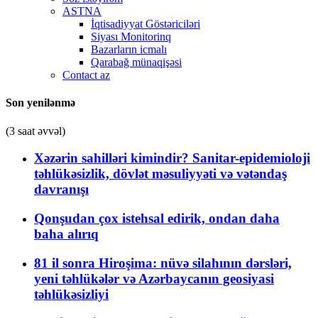
ASTNA
İqtisadiyyat Göstəriciləri
Siyası Monitorinq
Bazarların icmalı
Qarabağ münaqişəsi
Contact az
Son yenilənmə
(3 saat əvvəl)
Xəzərin sahilləri kimindir? Sanitar-epidemioloji
təhlükəsizlik, dövlət məsuliyyəti və vətəndaş
davranışı
Qonşudan çox istehsal edirik, ondan daha
baha alırıq
81 il sonra Hiroşima: nüvə silahının dərsləri,
yeni təhlükələr və Azərbaycanın geosiyasi
təhlükəsizliyi