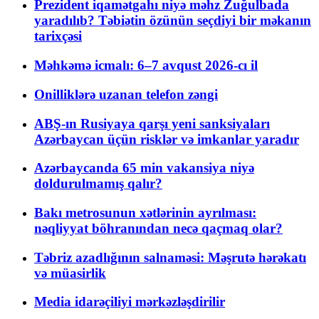
Prezident iqamətgahı niyə məhz Zuğulbada
yaradılıb? Təbiətin özünün seçdiyi bir məkanın
tarixçəsi
Məhkəmə icmalı: 6–7 avqust 2026-cı il
Onilliklərə uzanan telefon zəngi
ABŞ-ın Rusiyaya qarşı yeni sanksiyaları
Azərbaycan üçün risklər və imkanlar yaradır
Azərbaycanda 65 min vakansiya niyə
doldurulmamış qalır?
Bakı metrosunun xətlərinin ayrılması:
nəqliyyat böhranından necə qaçmaq olar?
Təbriz azadlığının salnaməsi: Məşrutə hərəkatı
və müasirlik
Media idarəçiliyi mərkəzləşdirilir