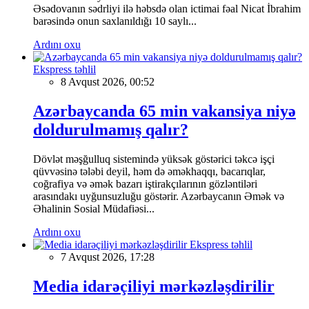
Əsədovanın sədrliyi ilə həbsdə olan ictimai fəal Nicat İbrahim
barəsində onun saxlanıldığı 10 saylı...
Ardını oxu
Ekspress təhlil
8 Avqust 2026, 00:52
Azərbaycanda 65 min vakansiya niyə
doldurulmamış qalır?
Dövlət məşğulluq sistemində yüksək göstərici təkcə işçi
qüvvəsinə tələbi deyil, həm də əməkhaqqı, bacarıqlar,
coğrafiya və əmək bazarı iştirakçılarının gözləntiləri
arasındakı uyğunsuzluğu göstərir. Azərbaycanın Əmək və
Əhalinin Sosial Müdafiəsi...
Ardını oxu
Ekspress təhlil
7 Avqust 2026, 17:28
Media idarəçiliyi mərkəzləşdirilir