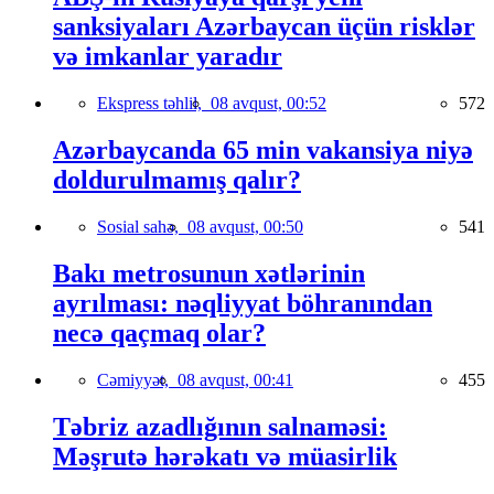
sanksiyaları Azərbaycan üçün risklər
və imkanlar yaradır
Ekspress təhlil,
08 avqust, 00:52
572
Azərbaycanda 65 min vakansiya niyə
doldurulmamış qalır?
Sosial sahə,
08 avqust, 00:50
541
Bakı metrosunun xətlərinin
ayrılması: nəqliyyat böhranından
necə qaçmaq olar?
Cəmiyyət,
08 avqust, 00:41
455
Təbriz azadlığının salnaməsi:
Məşrutə hərəkatı və müasirlik