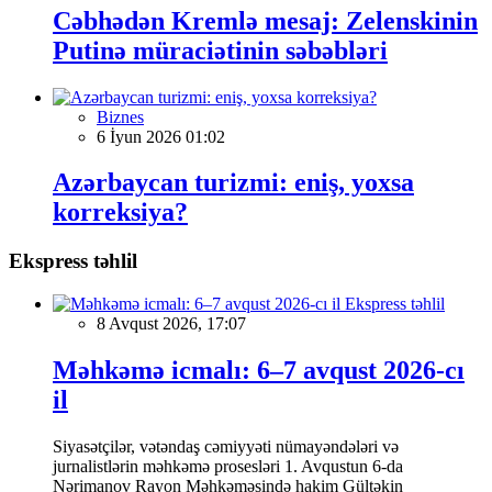
Cəbhədən Kremlə mesaj: Zelenskinin
Putinə müraciətinin səbəbləri
Biznes
6 İyun 2026 01:02
Azərbaycan turizmi: eniş, yoxsa
korreksiya?
Ekspress təhlil
Ekspress təhlil
8 Avqust 2026, 17:07
Məhkəmə icmalı: 6–7 avqust 2026-cı
il
Siyasətçilər, vətəndaş cəmiyyəti nümayəndələri və
jurnalistlərin məhkəmə prosesləri 1. Avqustun 6-da
Nərimanov Rayon Məhkəməsində hakim Gültəkin