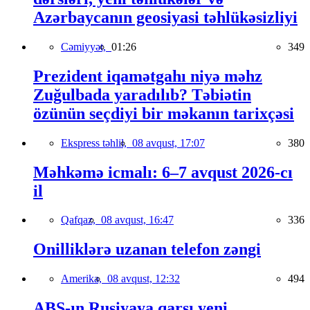
Azərbaycanın geosiyasi təhlükəsizliyi
Cəmiyyət,
01:26
349
Prezident iqamətgahı niyə məhz
Zuğulbada yaradılıb? Təbiətin
özünün seçdiyi bir məkanın tarixçəsi
Ekspress təhlil,
08 avqust, 17:07
380
Məhkəmə icmalı: 6–7 avqust 2026-cı
il
Qafqaz,
08 avqust, 16:47
336
Onilliklərə uzanan telefon zəngi
Amerika,
08 avqust, 12:32
494
ABŞ-ın Rusiyaya qarşı yeni