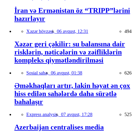
İran və Ermənistan öz “TRIPP”lərini
hazırlayır
Xəzər hövzəsi,
06 avqust, 12:31
494
Xəzər geri çəkilir: su balansına dair
risklərin, nəticələrin və zəifliklərin
kompleks qiymətləndirilməsi
Sosial sahə,
06 avqust, 01:38
626
Əməkhaqları artır, lakin həyat ən çox
hiss edilən sahələrdə daha sürətlə
bahalaşır
Express analysis,
07 avqust, 17:28
525
Azerbaijan centralises media