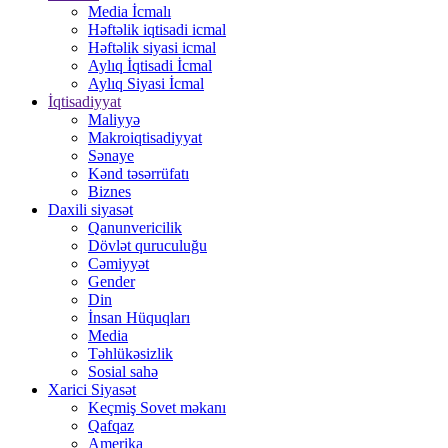
Media İcmalı
Həftəlik iqtisadi icmal
Həftəlik siyasi icmal
Aylıq İqtisadi İcmal
Aylıq Siyasi İcmal
İqtisadiyyat
Maliyyə
Makroiqtisadiyyat
Sənaye
Kənd təsərrüfatı
Biznes
Daxili siyasət
Qanunvericilik
Dövlət quruculuğu
Cəmiyyət
Gender
Din
İnsan Hüquqları
Media
Təhlükəsizlik
Sosial sahə
Xarici Siyasət
Keçmiş Sovet məkanı
Qafqaz
Amerika