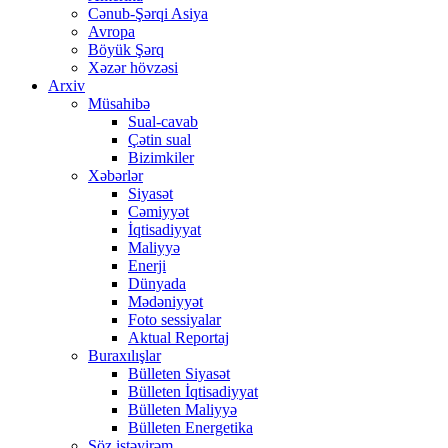
Cənub-Şərqi Asiya
Avropa
Böyük Şərq
Xəzər hövzəsi
Arxiv
Müsahibə
Sual-cavab
Çətin sual
Bizimkiler
Xəbərlər
Siyasət
Cəmiyyət
İqtisadiyyat
Maliyyə
Enerji
Dünyada
Mədəniyyət
Foto sessiyalar
Aktual Reportaj
Buraxılışlar
Bülleten Siyasət
Bülleten İqtisadiyyat
Bülleten Maliyyə
Bülleten Energetika
Söz istəyirəm