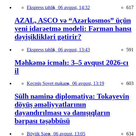
Ekspress təhlil,
06 avqust, 14:32
617
AZAL, ASCO və “Azərkosmos” üçün
yeni idarəetmə modeli: Fərman hansı
dəyişiklikləri gətirir?
Ekspress təhlil,
06 avqust, 13:43
591
Məhkəmə icmalı: 3–5 avqust 2026-cı
il
Keçmiş Sovet məkanı,
06 avqust, 13:19
603
Sülh naminə diplomatiya: Tokayevin
döyüş əməliyyatlarının
dayandırılması və danışıqların
bərpası təşəbbüsü
Böyük Şərq,
06 avqust, 13:05
634