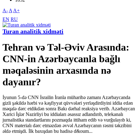
A-
A
A+
EN
RU
Turan analitik xidməti
Tehran və Təl-Əviv Arasında:
CNN-in Azərbaycanla bağlı
məqaləsinin arxasında nə
dayanır?
İyunun 5-də CNN İsrailin İranla müharibə zamanı Azərbaycanda
gizli şəkildə hərbi və kəşfiyyat qüvvələri yerləşdirdiyini iddia edən
məqalə dərc etdikdən sonra Bakı dərhal reaksiya verib. Azərbaycan
Xarici İşlər Nazirliyi bu iddiaları əsassız adlandırıb, telekanalı
jurnalistika standartlarını pozmaqda ittiham edib və vurğulayıb ki,
CNN materialı dərc etməzdən əvvəl Azərbaycanın rəsmi təkzibini
əldə etmişdi. İlk baxışdan bu hadisə d&oum...