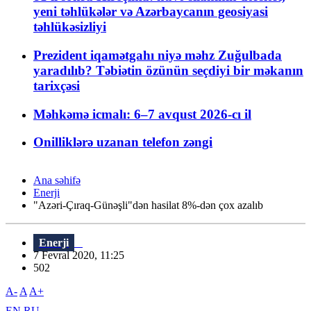
yeni təhlükələr və Azərbaycanın geosiyasi
təhlükəsizliyi
Prezident iqamətgahı niyə məhz Zuğulbada
yaradılıb? Təbiətin özünün seçdiyi bir məkanın
tarixçəsi
Məhkəmə icmalı: 6–7 avqust 2026-cı il
Onilliklərə uzanan telefon zəngi
Ana səhifə
Enerji
"Azəri-Çıraq-Günəşli"dən hasilat 8%-dən çox azalıb
Enerji
7 Fevral 2020, 11:25
502
A-
A
A+
EN
RU