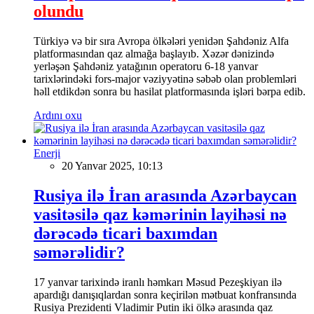
olundu
Türkiyə və bir sıra Avropa ölkələri yenidən Şahdəniz Alfa
platformasından qaz almağa başlayıb. Xəzər dənizində
yerləşən Şahdəniz yatağının operatoru 6-18 yanvar
tarixlərindəki fors-major vəziyyətinə səbəb olan problemləri
həll etdikdən sonra bu hasilat platformasında işləri bərpa edib.
Ardını oxu
Enerji
20 Yanvar 2025, 10:13
Rusiya ilə İran arasında Azərbaycan
vasitəsilə qaz kəmərinin layihəsi nə
dərəcədə ticari baxımdan
səmərəlidir?
17 yanvar tarixində iranlı həmkarı Məsud Pezeşkiyan ilə
apardığı danışıqlardan sonra keçirilən mətbuat konfransında
Rusiya Prezidenti Vladimir Putin iki ölkə arasında qaz