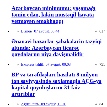
Azərbaycan minimumu: yaşamağı
təmin edən, lakin müstəqil həyata
yetməyən əməkhaqqı
Biznes,
07 avqust, 08:44
617
Ənənəvi bazarlar şəbəkələrin təzyiqi
altında: Azərbaycan ticarət
qaydalarını niyə dəyişməlidir
Ekspress təhlil,
07 avqust, 00:03
751
BP və tərəfdaşları hasilatı 8 milyon
ton səviyyəsində saxlamaqla AÇG-yə
kapital qoyuluşlarını 31 faiz
artırıblar
Agriculture,
09 avqust, 15:26
841