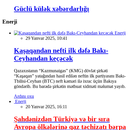
Güclü külək xəbərdarlığı
Enerji
Enerji
29 Yanvar 2025, 10:41
Kaşaqandan nefti ilk dəfə Bakı-
Ceyhandan keçəcək
Qazaxıstanın “Kazmunaigas” (KMG) dövlət şirkəti
“Kaşaqan” yatağından hasil edilən neftin ilk partiyasını Bakı-
Tbilisi-Ceyhan (BTC) neft kəməri ilə ixrac üçün Bakıya
göndərib. Bu barədə şirkətin mətbuat xidməti məlumat yayıb.
Ardını oxu
Enerji
20 Yanvar 2025, 16:11
Şahdənizdən Türkiyə və bir sıra
Avropa ölkələrinə qaz təchizatı bərpa