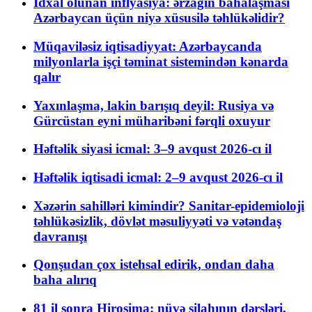
İdxal olunan inflyasiya: ərzağın bahalaşması
Azərbaycan üçün niyə xüsusilə təhlükəlidir?
Müqaviləsiz iqtisadiyyat: Azərbaycanda
milyonlarla işçi təminat sistemindən kənarda
qalır
Yaxınlaşma, lakin barışıq deyil: Rusiya və
Gürcüstan eyni müharibəni fərqli oxuyur
Həftəlik siyasi icmal: 3–9 avqust 2026-cı il
Həftəlik iqtisadi icmal: 2–9 avqust 2026-cı il
Xəzərin sahilləri kimindir? Sanitar-epidemioloji
təhlükəsizlik, dövlət məsuliyyəti və vətəndaş
davranışı
Qonşudan çox istehsal edirik, ondan daha
baha alırıq
81 il sonra Hiroşima: nüvə silahının dərsləri,