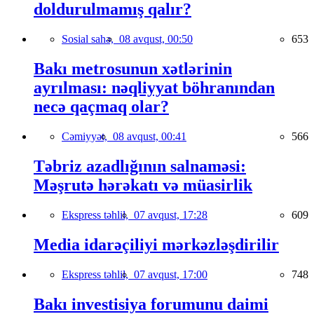
doldurulmamış qalır?
Sosial sahə,
08 avqust, 00:50
653
Bakı metrosunun xətlərinin
ayrılması: nəqliyyat böhranından
necə qaçmaq olar?
Cəmiyyət,
08 avqust, 00:41
566
Təbriz azadlığının salnaməsi:
Məşrutə hərəkatı və müasirlik
Ekspress təhlil,
07 avqust, 17:28
609
Media idarəçiliyi mərkəzləşdirilir
Ekspress təhlil,
07 avqust, 17:00
748
Bakı investisiya forumunu daimi