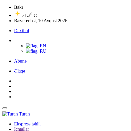
Bakı
0
31.3
C
Bazar ertəsi, 10 Avqust 2026
Daxil ol
Abunə
Əlaqə
Turan
Ekspress təhlil
İcmallar