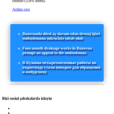
olunub (5,8% artım).
Ardını oxu
Buzovnada dörd ay davam edən drenaj işləri
ombudsmana müraciətə səbəb olub
Four-month drainage works in Buzovna
prompt an appeal to the ombudsman
В Бузовна четырехмесячные работы по
водоотводу стали поводом для обращения
к омбудсмену
Bizi sosial şəbəkələrdə izləyin