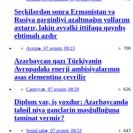
Seçkilərdən sonra Ermənistan və
Rusiya gərginliyi azaltmağın yollarını
axtarır, lakin əvvəlki ittifaqa qayıdış
ehtimalı azdır
Avropa,
07 avqust, 09:23
700
Azərbaycan qazı Türkiyənin
Avropadakı enerji ambisiyalarının
əsas elementinə çevrilir
Cəmiyyət,
07 avqust, 08:59
626
Diplom var, iş yoxdur: Azərbaycanda
təhsil niyə gənclərin məşğulluğuna
təminat vermir?
Sosial sahə,
07 avqust, 08:53
643