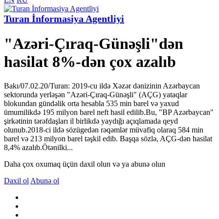
Turan İnformasiya Agentliyi
"Azəri-Çıraq-Günəşli"dən
hasilat 8%-dən çox azalıb
Bakı/07.02.20/Turan: 2019-cu ildə Xəzər dənizinin Azərbaycan
sektorunda yerləşən "Azəri-Çıraq-Günəşli" (AÇG) yataqlar
blokundan gündəlik orta hesabla 535 min barel və yaxud
ümumilikdə 195 milyon barel neft hasil edilib.Bu, "BP Azərbaycan"
şirkətinin tərəfdaşları il birlikdə yaydığı açıqlamada qeyd
olunub.2018-ci ildə sözügedən rəqəmlər müvafiq olaraq 584 min
barel və 213 milyon barel təşkil edib. Başqa sözlə, AÇG-dən hasilat
8,4% azalıb.Ötənilki...
Daha çox oxumaq üçün daxil olun və ya abunə olun
Daxil ol
Abunə ol