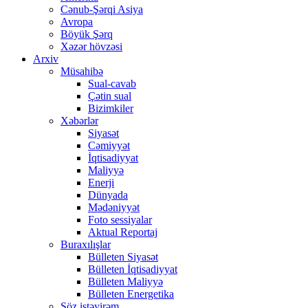
Cənub-Şərqi Asiya
Avropa
Böyük Şərq
Xəzər hövzəsi
Arxiv
Müsahibə
Sual-cavab
Çətin sual
Bizimkiler
Xəbərlər
Siyasət
Cəmiyyət
İqtisadiyyat
Maliyyə
Enerji
Dünyada
Mədəniyyət
Foto sessiyalar
Aktual Reportaj
Buraxılışlar
Bülleten Siyasət
Bülleten İqtisadiyyat
Bülleten Maliyyə
Bülleten Energetika
Söz istəyirəm