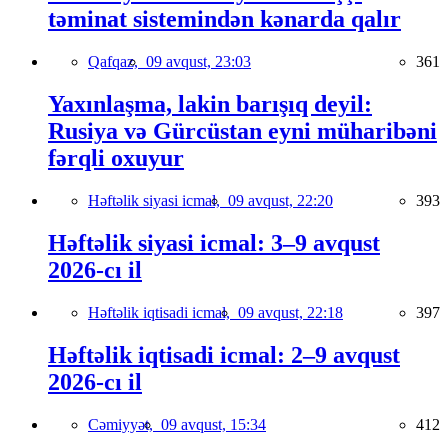
təminat sistemindən kənarda qalır
Qafqaz,
09 avqust, 23:03
361
Yaxınlaşma, lakin barışıq deyil:
Rusiya və Gürcüstan eyni müharibəni
fərqli oxuyur
Həftəlik siyasi icmal,
09 avqust, 22:20
393
Həftəlik siyasi icmal: 3–9 avqust
2026-cı il
Həftəlik iqtisadi icmal,
09 avqust, 22:18
397
Həftəlik iqtisadi icmal: 2–9 avqust
2026-cı il
Cəmiyyət,
09 avqust, 15:34
412