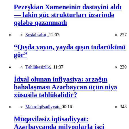
Pezeşkian Xameneinin dəstəyini aldı
— lakin güc strukturları üzərində
qələbə qazanmadı
Sosial sahə,
12:07
227
“Qışda yayın, yayda qışın tədarükünü
gör”
Təhlükəsizlik,
11:37
239
İdxal olunan inflyasiya: ərzağın
bahalaşması Azərbaycan üçün niyə
xüsusilə təhlükəlidir?
Makroiqtisadiyyat,
00:16
348
Müqaviləsiz iqtisadiyyat:
Azərbaycanda milyonlarla işçi