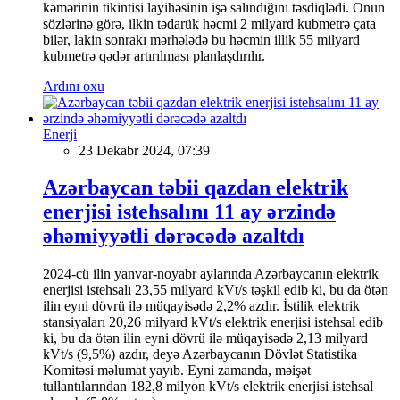
kəmərinin tikintisi layihəsinin işə salındığını təsdiqlədi. Onun
sözlərinə görə, ilkin tədarük həcmi 2 milyard kubmetrə çata
bilər, lakin sonrakı mərhələdə bu həcmin illik 55 milyard
kubmetrə qədər artırılması planlaşdırılır.
Ardını oxu
Enerji
23 Dekabr 2024, 07:39
Azərbaycan təbii qazdan elektrik
enerjisi istehsalını 11 ay ərzində
əhəmiyyətli dərəcədə azaltdı
2024-cü ilin yanvar-noyabr aylarında Azərbaycanın elektrik
enerjisi istehsalı 23,55 milyard kVt/s təşkil edib ki, bu da ötən
ilin eyni dövrü ilə müqayisədə 2,2% azdır. İstilik elektrik
stansiyaları 20,26 milyard kVt/s elektrik enerjisi istehsal edib
ki, bu da ötən ilin eyni dövrü ilə müqayisədə 2,13 milyard
kVt/s (9,5%) azdır, deyə Azərbaycanın Dövlət Statistika
Komitəsi məlumat yayıb. Eyni zamanda, məişət
tullantılarından 182,8 milyon kVt/s elektrik enerjisi istehsal