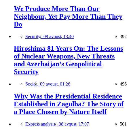
We Produce More Than Our
Neighbour, Yet Pay More Than They
Do
Security,
09 avqust, 13:40
392
Hiroshima 81 Years On: The Lessons
of Nuclear Weapons, New Threats
and Azerbaijan’s Geopolitical
Security
Social,
09 avqust, 01:26
496
Why Was the Presidential Residence
Established in Zagulba? The Story of
a Place Chosen by Nature Itself
Express analysis,
08 avqust, 17:07
501