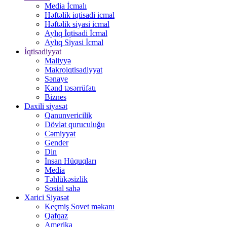
Media İcmalı
Həftəlik iqtisadi icmal
Həftəlik siyasi icmal
Aylıq İqtisadi İcmal
Aylıq Siyasi İcmal
İqtisadiyyat
Maliyyə
Makroiqtisadiyyat
Sənaye
Kənd təsərrüfatı
Biznes
Daxili siyasət
Qanunvericilik
Dövlət quruculuğu
Cəmiyyət
Gender
Din
İnsan Hüquqları
Media
Təhlükəsizlik
Sosial sahə
Xarici Siyasət
Keçmiş Sovet məkanı
Qafqaz
Amerika