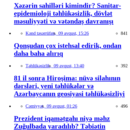
Xəzərin sahilləri kimindir? Sanitar-
epidemioloji təhlükəsizlik, dövlət
məsuliyyəti və vətəndaş davranışı
Kənd təsərrüfatı,
09 avqust, 15:26
841
Qonşudan çox istehsal edirik, ondan
daha baha alırıq
Təhlükəsizlik,
09 avqust, 13:40
392
81 il sonra Hiroşima: nüvə silahının
dərsləri, yeni təhlükələr və
Azərbaycanın geosiyasi təhlükəsizliyi
Cəmiyyət,
09 avqust, 01:26
496
Prezident iqamətgahı niyə məhz
Zuğulbada yaradılıb? Təbiətin