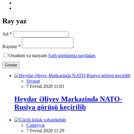
Rəy yaz
Ad *
Rəyiniz *
Oxudum və razıyam
Şərh göndərmə qaydaları
Göndər
Siyasət
7 Fevral 2020 11:01
Heydər Əliyev Mərkəzində NATO-
Rusiya görüşü keçirilib
Cəmiyyət
7 Fevral 2020 11:29