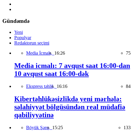
Gündəmdə
Yeni
Populyar
Redaktorun seçimi
Media İcmalı,
16:26
75
Media icmalı: 7 avqust saat 16:00-dan
10 avqust saat 16:00-dək
Ekspress təhlil,
16:16
84
Kibertəhlükəsizlikdə yeni mərhələ:
səlahiyyət bölgüsündən real müdafiə
qabiliyyətinə
Böyük Şərq,
15:25
133