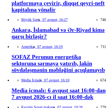
platformaya çevirir, diqqət qeyri-neft
kapitalına yönəlir
Böyük Şərq,
07 avqust, 16:27
746
Ankara, İslamabad və Ər-Riyad kimə
qarşı birləşir?
Amerika,
07 avqust, 16:19
711
SOFAZ Perunun energetika
sektoruna sərmayə yatırıb, lakin
sövdələşmənin məbləğini açıqlamayıb
Media İcmalı,
07 avqust, 16:10
674
Media icmalı: 6 avqust saat 16:00-dan
7 avqust 2026-cı il saat 16:00-dək
Keçmiş Sovet məkanı,
07 avqust, 10:26
779