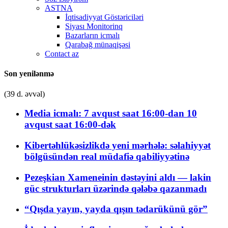
ASTNA
İqtisadiyyat Göstəriciləri
Siyası Monitorinq
Bazarların icmalı
Qarabağ münaqişəsi
Contact az
Son yenilənmə
(39 d. əvvəl)
Media icmalı: 7 avqust saat 16:00-dan 10
avqust saat 16:00-dək
Kibertəhlükəsizlikdə yeni mərhələ: səlahiyyət
bölgüsündən real müdafiə qabiliyyətinə
Pezeşkian Xameneinin dəstəyini aldı — lakin
güc strukturları üzərində qələbə qazanmadı
“Qışda yayın, yayda qışın tədarükünü gör”