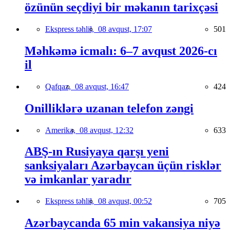
özünün seçdiyi bir məkanın tarixçəsi
Ekspress təhlil,
08 avqust, 17:07
501
Məhkəmə icmalı: 6–7 avqust 2026-cı
il
Qafqaz,
08 avqust, 16:47
424
Onilliklərə uzanan telefon zəngi
Amerika,
08 avqust, 12:32
633
ABŞ-ın Rusiyaya qarşı yeni
sanksiyaları Azərbaycan üçün risklər
və imkanlar yaradır
Ekspress təhlil,
08 avqust, 00:52
705
Azərbaycanda 65 min vakansiya niyə