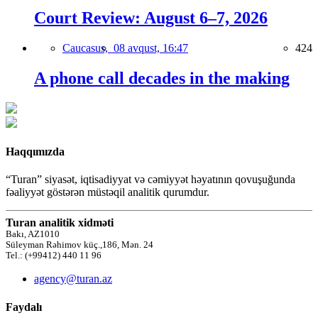
Court Review: August 6–7, 2026
Caucasus,
08 avqust, 16:47
424
A phone call decades in the making
Haqqımızda
“Turan” siyasət, iqtisadiyyat və cəmiyyət həyatının qovuşuğunda
fəaliyyət göstərən müstəqil analitik qurumdur.
Turan analitik xidməti
Bakı, AZ1010
Süleyman Rəhimov küç.,186, Mən. 24
Tel.: (+99412) 440 11 96
agency@turan.az
Faydalı