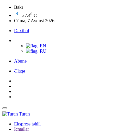
Bakı
0
27.4
C
Cümə, 7 Avqust 2026
Daxil ol
Abunə
Əlaqə
Turan
Ekspress təhlil
İcmallar