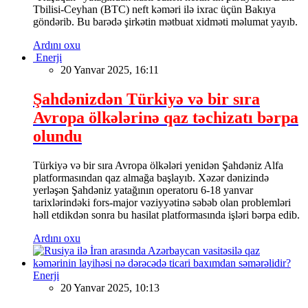
Tbilisi-Ceyhan (BTC) neft kəməri ilə ixrac üçün Bakıya
göndərib. Bu barədə şirkətin mətbuat xidməti məlumat yayıb.
Ardını oxu
Enerji
20 Yanvar 2025, 16:11
Şahdənizdən Türkiyə və bir sıra
Avropa ölkələrinə qaz təchizatı bərpa
olundu
Türkiyə və bir sıra Avropa ölkələri yenidən Şahdəniz Alfa
platformasından qaz almağa başlayıb. Xəzər dənizində
yerləşən Şahdəniz yatağının operatoru 6-18 yanvar
tarixlərindəki fors-major vəziyyətinə səbəb olan problemləri
həll etdikdən sonra bu hasilat platformasında işləri bərpa edib.
Ardını oxu
Enerji
20 Yanvar 2025, 10:13