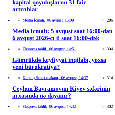
kapital qoyuluşlarını 31 faiz
artırıblar
Media İcmalı,
06 avqust, 15:09
286
Media icmalı: 5 avqust saat 16:00-dan
6 avqust 2026-cı il saat 16:00-dək
Ekspress təhlil,
06 avqust, 14:51
304
Gömrükdə keyfiyyət inqilabı, yoxsa
yeni bürokratiya?
Keçmiş Sovet məkanı,
06 avqust, 14:37
314
Ceyhun Bayramovun Kiyev səfərinin
arxasında nə dayanır?
Ekspress təhlil,
06 avqust, 14:32
302