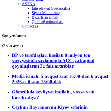
ASTNA
İqtisadiyyat Göstəriciləri
Siyası Monitorinq
Bazarların icmalı
Qarabağ münaqişəsi
Contact az
Son yenilənmə
(2 saat əvvəl)
BP və tərəfdaşları hasilatı 8 milyon ton
səviyyəsində saxlamaqla AÇG-yə kapital
qoyuluşlarını 31 faiz artırıblar
Media icmalı: 5 avqust saat 16:00-dan 6 avqust
2026-cı il saat 16:00-dək
Gömrükdə keyfiyyət inqilabı, yoxsa yeni
bürokratiya?
Ceyhun Bayramovun Kiyev səfərinin