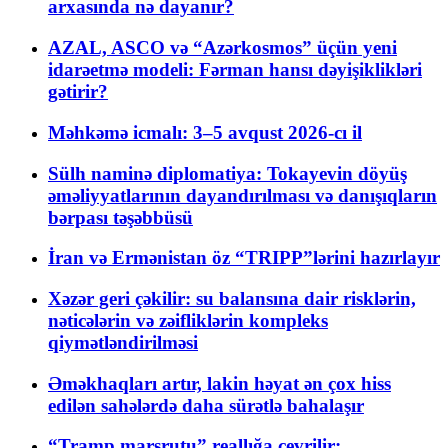
arxasında nə dayanır?
AZAL, ASCO və “Azərkosmos” üçün yeni
idarəetmə modeli: Fərman hansı dəyişiklikləri
gətirir?
Məhkəmə icmalı: 3–5 avqust 2026-cı il
Sülh naminə diplomatiya: Tokayevin döyüş
əməliyyatlarının dayandırılması və danışıqların
bərpası təşəbbüsü
İran və Ermənistan öz “TRIPP”lərini hazırlayır
Xəzər geri çəkilir: su balansına dair risklərin,
nəticələrin və zəifliklərin kompleks
qiymətləndirilməsi
Əməkhaqları artır, lakin həyat ən çox hiss
edilən sahələrdə daha sürətlə bahalaşır
“Tramp marşrutu” reallığa çevrilir: