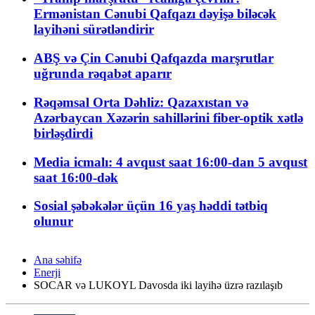
Ermənistan Cənubi Qafqazı dəyişə biləcək
layihəni sürətləndirir
ABŞ və Çin Cənubi Qafqazda marşrutlar
uğrunda rəqabət aparır
Rəqəmsal Orta Dəhliz: Qazaxıstan və
Azərbaycan Xəzərin sahillərini fiber-optik xətlə
birləşdirdi
Media icmalı: 4 avqust saat 16:00-dan 5 avqust
saat 16:00-dək
Sosial şəbəkələr üçün 16 yaş həddi tətbiq
olunur
Ana səhifə
Enerji
SOCAR və LUKOYL Davosda iki layihə üzrə razılaşıb