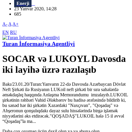
Enerji
23 Yanvar 2020, 14:28
685
A-
A
A+
EN
RU
Turan İnformasiya Agentliyi
SOCAR və LUKOYL Davosda
iki layihə üzrə razılaşıb
Bakı/23.01.20/Turan:Yanvarın 22-də Davosda Azərbaycan Dövlət
Neft Şirkəti ilə Rusiyanın LUKoil neft şirkəti bir sıra sahələrdə
əməkdaşlıq haqqında Anlaşma Memorandumu imzalayıb.LUKOIL
şirkətinin rəhbəri Vahid Ələkbərov bu hadisə ərəfəsində bildirib ki,
bu sənəd hər iki şirkətin Xəzərdəki "Naxçıvan", "Qoşadaş" və
Abşeronun qonşulıqdakı dayaz sulu hissələrində birgə işləmək
niyyətlərini əks etdirəcək."QOŞADAŞ"LUKOIL hələ 15 il əvvəl
“Qoşadaş”la ma...
Daha çox oxumaq üçün daxil olun və ya abunə olun