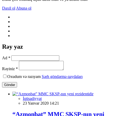
Daxil ol
Abunə ol
Rəy yaz
Ad *
Rəyiniz *
Oxudum və razıyam
Şərh göndərmə qaydaları
Göndər
İqtisadiyyat
23 Yanvar 2020 14:21
“Azmonbat” MMC SKSP-nın yeni