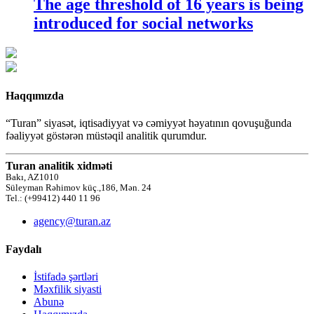
The age threshold of 16 years is being
introduced for social networks
Haqqımızda
“Turan” siyasət, iqtisadiyyat və cəmiyyət həyatının qovuşuğunda
fəaliyyət göstərən müstəqil analitik qurumdur.
Turan analitik xidməti
Bakı, AZ1010
Süleyman Rəhimov küç.,186, Mən. 24
Tel.: (+99412) 440 11 96
agency@turan.az
Faydalı
İstifadə şərtləri
Məxfilik siyasti
Abunə