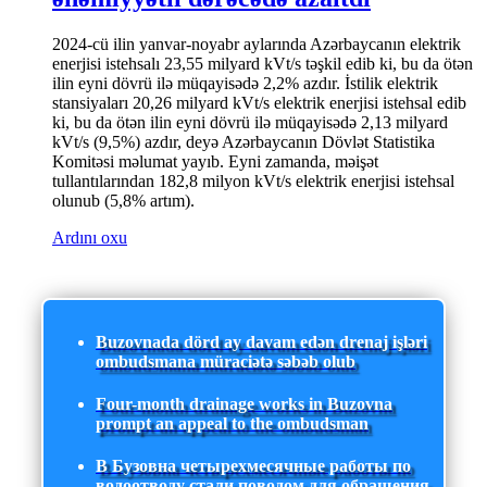
2024-cü ilin yanvar-noyabr aylarında Azərbaycanın elektrik
enerjisi istehsalı 23,55 milyard kVt/s təşkil edib ki, bu da ötən
ilin eyni dövrü ilə müqayisədə 2,2% azdır. İstilik elektrik
stansiyaları 20,26 milyard kVt/s elektrik enerjisi istehsal edib
ki, bu da ötən ilin eyni dövrü ilə müqayisədə 2,13 milyard
kVt/s (9,5%) azdır, deyə Azərbaycanın Dövlət Statistika
Komitəsi məlumat yayıb. Eyni zamanda, məişət
tullantılarından 182,8 milyon kVt/s elektrik enerjisi istehsal
olunub (5,8% artım).
Ardını oxu
Buzovnada dörd ay davam edən drenaj işləri
ombudsmana müraciətə səbəb olub
Four-month drainage works in Buzovna
prompt an appeal to the ombudsman
В Бузовна четырехмесячные работы по
водоотводу стали поводом для обращения