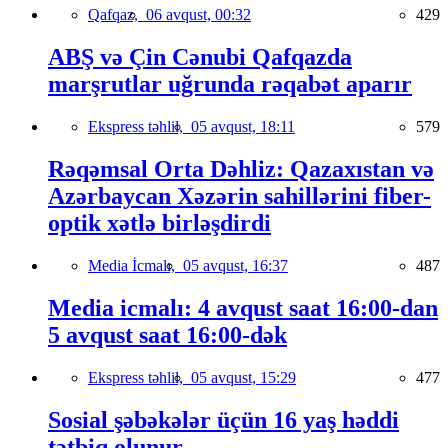
Qafqaz,
06 avqust, 00:32
429
ABŞ və Çin Cənubi Qafqazda
marşrutlar uğrunda rəqabət aparır
Ekspress təhlil,
05 avqust, 18:11
579
Rəqəmsal Orta Dəhliz: Qazaxıstan və
Azərbaycan Xəzərin sahillərini fiber-
optik xətlə birləşdirdi
Media İcmalı,
05 avqust, 16:37
487
Media icmalı: 4 avqust saat 16:00-dan
5 avqust saat 16:00-dək
Ekspress təhlil,
05 avqust, 15:29
477
Sosial şəbəkələr üçün 16 yaş həddi
tətbiq olunur