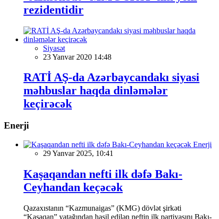
rezidentidir
Siyasət
23 Yanvar 2020 14:48
RATİ AŞ-da Azərbaycandakı siyasi
məhbuslar haqda dinləmələr
keçirəcək
Enerji
Enerji
29 Yanvar 2025, 10:41
Kaşaqandan nefti ilk dəfə Bakı-
Ceyhandan keçəcək
Qazaxıstanın “Kazmunaigas” (KMG) dövlət şirkəti
“Kaşaqan” yatağından hasil edilən neftin ilk partiyasını Bakı-