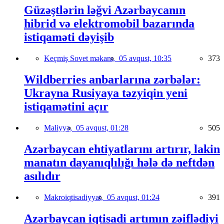
Güzəştlərin ləğvi Azərbaycanın
hibrid və elektromobil bazarında
istiqaməti dəyişib
Keçmiş Sovet məkanı,
05 avqust, 10:35
373
Wildberries anbarlarına zərbələr:
Ukrayna Rusiyaya təzyiqin yeni
istiqamətini açır
Maliyyə,
05 avqust, 01:28
505
Azərbaycan ehtiyatlarını artırır, lakin
manatın dayanıqlılığı hələ də neftdən
asılıdır
Makroiqtisadiyyat,
05 avqust, 01:24
391
Azərbaycan iqtisadi artımın zəiflədiyi