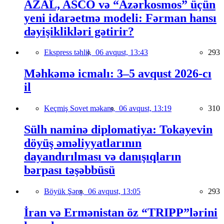
AZAL, ASCO və “Azərkosmos” üçün
yeni idarəetmə modeli: Fərman hansı
dəyişiklikləri gətirir?
Ekspress təhlil,
06 avqust, 13:43
293
Məhkəmə icmalı: 3–5 avqust 2026-cı
il
Keçmiş Sovet məkanı,
06 avqust, 13:19
310
Sülh naminə diplomatiya: Tokayevin
döyüş əməliyyatlarının
dayandırılması və danışıqların
bərpası təşəbbüsü
Böyük Şərq,
06 avqust, 13:05
293
İran və Ermənistan öz “TRIPP”lərini