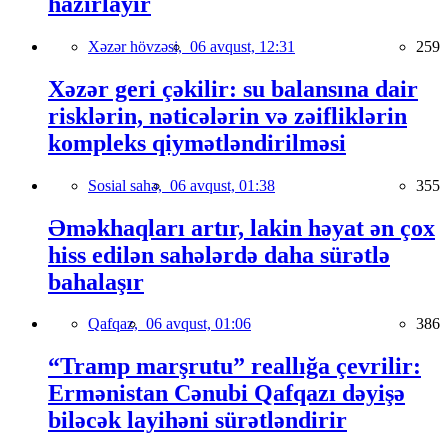
hazırlayır
Xəzər hövzəsi,
06 avqust, 12:31
259
Xəzər geri çəkilir: su balansına dair
risklərin, nəticələrin və zəifliklərin
kompleks qiymətləndirilməsi
Sosial sahə,
06 avqust, 01:38
355
Əməkhaqları artır, lakin həyat ən çox
hiss edilən sahələrdə daha sürətlə
bahalaşır
Qafqaz,
06 avqust, 01:06
386
“Tramp marşrutu” reallığa çevrilir:
Ermənistan Cənubi Qafqazı dəyişə
biləcək layihəni sürətləndirir