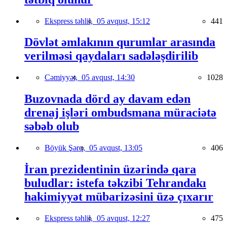
Ekspress təhlil,
05 avqust, 15:12
441
Dövlət əmlakının qurumlar arasında
verilməsi qaydaları sadələşdirilib
Cəmiyyət,
05 avqust, 14:30
1028
Buzovnada dörd ay davam edən
drenaj işləri ombudsmana müraciətə
səbəb olub
Böyük Şərq,
05 avqust, 13:05
406
İran prezidentinin üzərində qara
buludlar: istefa təkzibi Tehrandakı
hakimiyyət mübarizəsini üzə çıxarır
Ekspress təhlil,
05 avqust, 12:27
475