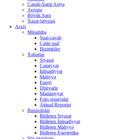
Cənub-Şərqi Asiya
Avropa
Böyük Şərq
Xəzər hövzəsi
Arxiv
Müsahibə
Sual-cavab
Çətin sual
Bizimkiler
Xəbərlər
Siyasət
Cəmiyyət
İqtisadiyyat
Maliyyə
Enerji
Dünyada
Mədəniyyət
Foto sessiyalar
Aktual Reportaj
Buraxılışlar
Bülleten Siyasət
Bülleten İqtisadiyyat
Bülleten Maliyyə
Bülleten Energetika
Söz istəyirəm