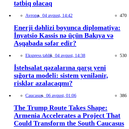
tətbiq olacaq
Avropa,
04 avqust, 14:42
470
Enerji dəhlizi boyunca diplomatiya:
İnyatsio Kassis nə üçün Bakıya və
Aşqabada səfər edir?
Ekspress təhlil,
04 avqust, 14:38
530
İstehsalat qəzalarına qarşı yeni
sığorta modeli: sistem yenilənir,
risklər azalacaqmı?
Caucasus,
06 avqust, 01:06
386
The Trump Route Takes Shape:
Armenia Accelerates a Project That
Could Transform the South Caucasus