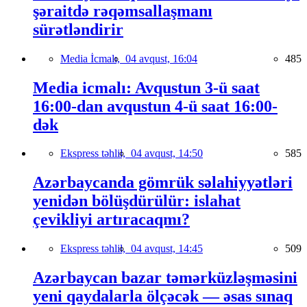
şəraitdə rəqəmsallaşmanı
sürətləndirir
Media İcmalı,
04 avqust, 16:04
485
Media icmalı: Avqustun 3-ü saat
16:00-dan avqustun 4-ü saat 16:00-
dək
Ekspress təhlil,
04 avqust, 14:50
585
Azərbaycanda gömrük səlahiyyətləri
yenidən bölüşdürülür: islahat
çevikliyi artıracaqmı?
Ekspress təhlil,
04 avqust, 14:45
509
Azərbaycan bazar təmərküzləşməsini
yeni qaydalarla ölçəcək — əsas sınaq