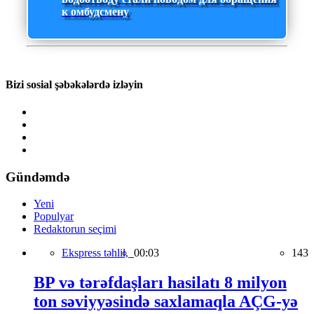
к омбудсмену
Bizi sosial şəbəkələrdə izləyin
Gündəmdə
Yeni
Populyar
Redaktorun seçimi
Ekspress təhlil,
00:03
143
BP və tərəfdaşları hasilatı 8 milyon
ton səviyyəsində saxlamaqla AÇG-yə