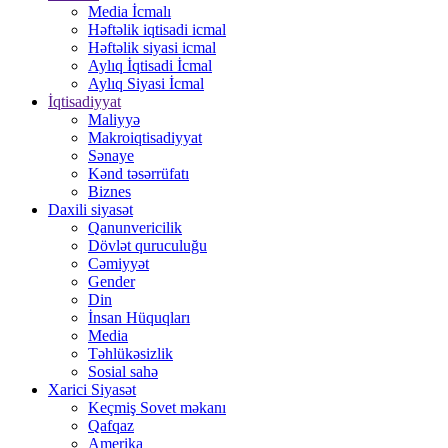
Media İcmalı
Həftəlik iqtisadi icmal
Həftəlik siyasi icmal
Aylıq İqtisadi İcmal
Aylıq Siyasi İcmal
İqtisadiyyat
Maliyyə
Makroiqtisadiyyat
Sənaye
Kənd təsərrüfatı
Biznes
Daxili siyasət
Qanunvericilik
Dövlət quruculuğu
Cəmiyyət
Gender
Din
İnsan Hüquqları
Media
Təhlükəsizlik
Sosial sahə
Xarici Siyasət
Keçmiş Sovet məkanı
Qafqaz
Amerika