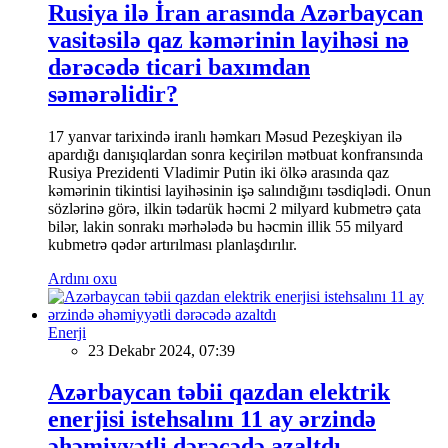
Rusiya ilə İran arasında Azərbaycan
vasitəsilə qaz kəmərinin layihəsi nə
dərəcədə ticari baxımdan
səmərəlidir?
17 yanvar tarixində iranlı həmkarı Məsud Pezeşkiyan ilə
apardığı danışıqlardan sonra keçirilən mətbuat konfransında
Rusiya Prezidenti Vladimir Putin iki ölkə arasında qaz
kəmərinin tikintisi layihəsinin işə salındığını təsdiqlədi. Onun
sözlərinə görə, ilkin tədarük həcmi 2 milyard kubmetrə çata
bilər, lakin sonrakı mərhələdə bu həcmin illik 55 milyard
kubmetrə qədər artırılması planlaşdırılır.
Ardını oxu
Enerji
23 Dekabr 2024, 07:39
Azərbaycan təbii qazdan elektrik
enerjisi istehsalını 11 ay ərzində
əhəmiyyətli dərəcədə azaltdı